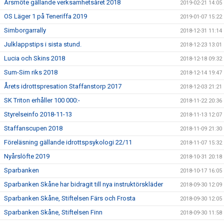
Årsmöte gällande verksamhetsåret 2018
2019-02-21 14:05
OS Läger 1 på Teneriffa 2019
2019-01-07 15:22
Simborgarrally
2018-12-31 11:14
Julklappstips i sista stund.
2018-12-23 13:01
Lucia och Skins 2018
2018-12-18 09:32
Sum-Sim riks 2018
2018-12-14 19:47
Årets idrottspresation Staffanstorp 2017
2018-12-03 21:21
SK Triton erhåller 100 000:-
2018-11-22 20:36
Styrelseinfo 2018-11-13
2018-11-13 12:07
Staffanscupen 2018
2018-11-09 21:30
Föreläsning gällande idrottspsykologi 22/11
2018-11-07 15:32
Nyårslöfte 2019
2018-10-31 20:18
Sparbanken
2018-10-17 16:05
Sparbanken Skåne har bidragit till nya instruktörskläder
2018-09-30 12:09
Sparbanken Skåne, Stiftelsen Färs och Frosta
2018-09-30 12:05
Sparbanken Skåne, Stiftelsen Finn
2018-09-30 11:58