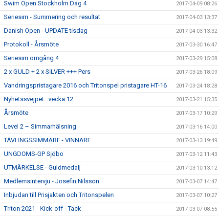
Swim Open Stockholm Dag 4
2017-04-09 08:26
Seriesim - Summering och resultat
2017-04-03 13:37
Danish Open - UPDATE tisdag
2017-04-03 13:32
Protokoll - Årsmöte
2017-03-30 16:47
Seriesim omgång 4
2017-03-29 15:08
2 x GULD + 2 x SILVER +++ Pers
2017-03-26 18:09
Vandringspristagare 2016 och Tritonspel pristagare HT-16
2017-03-24 18:28
Nyhetssvejpet...vecka 12
2017-03-21 15:35
Årsmöte
2017-03-17 10:29
Level 2 – Simmarhälsning
2017-03-16 14:00
TÄVLINGSSIMMARE - VINNARE
2017-03-13 19:49
UNGDOMS-GP Sjöbo
2017-03-12 11:43
UTMÄRKELSE - Guldmedalj
2017-03-10 13:12
Medlemsintervju - Josefin Nilsson
2017-03-07 14:47
Inbjudan till Prisjakten och Tritonspelen
2017-03-07 10:27
Triton 2021 - Kick-off - Tack
2017-03-07 08:55