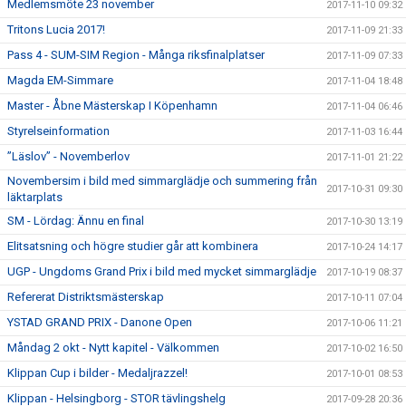
Medlemsmöte 23 november
2017-11-10 09:32
Tritons Lucia 2017!
2017-11-09 21:33
Pass 4 - SUM-SIM Region - Många riksfinalplatser
2017-11-09 07:33
Magda EM-Simmare
2017-11-04 18:48
Master - Åbne Mästerskap I Köpenhamn
2017-11-04 06:46
Styrelseinformation
2017-11-03 16:44
”Läslov” - Novemberlov
2017-11-01 21:22
Novembersim i bild med simmarglädje och summering från
2017-10-31 09:30
läktarplats
SM - Lördag: Ännu en final
2017-10-30 13:19
Elitsatsning och högre studier går att kombinera
2017-10-24 14:17
UGP - Ungdoms Grand Prix i bild med mycket simmarglädje
2017-10-19 08:37
Refererat Distriktsmästerskap
2017-10-11 07:04
YSTAD GRAND PRIX - Danone Open
2017-10-06 11:21
Måndag 2 okt - Nytt kapitel - Välkommen
2017-10-02 16:50
Klippan Cup i bilder - Medaljrazzel!
2017-10-01 08:53
Klippan - Helsingborg - STOR tävlingshelg
2017-09-28 20:36