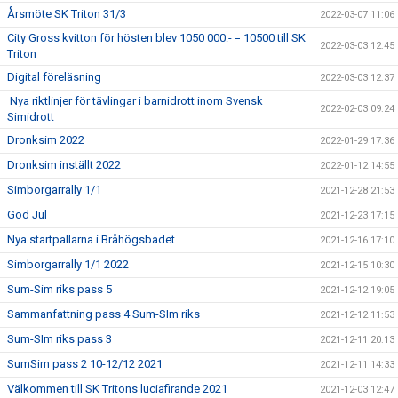
Årsmöte SK Triton 31/3
2022-03-07 11:06
City Gross kvitton för hösten blev 1050 000:- = 10500 till SK
2022-03-03 12:45
Triton
Digital föreläsning
2022-03-03 12:37
Nya riktlinjer för tävlingar i barnidrott inom Svensk
2022-02-03 09:24
Simidrott
Dronksim 2022
2022-01-29 17:36
Dronksim inställt 2022
2022-01-12 14:55
Simborgarrally 1/1
2021-12-28 21:53
God Jul
2021-12-23 17:15
Nya startpallarna i Bråhögsbadet
2021-12-16 17:10
Simborgarrally 1/1 2022
2021-12-15 10:30
Sum-Sim riks pass 5
2021-12-12 19:05
Sammanfattning pass 4 Sum-SIm riks
2021-12-12 11:53
Sum-SIm riks pass 3
2021-12-11 20:13
SumSim pass 2 10-12/12 2021
2021-12-11 14:33
Välkommen till SK Tritons luciafirande 2021
2021-12-03 12:47