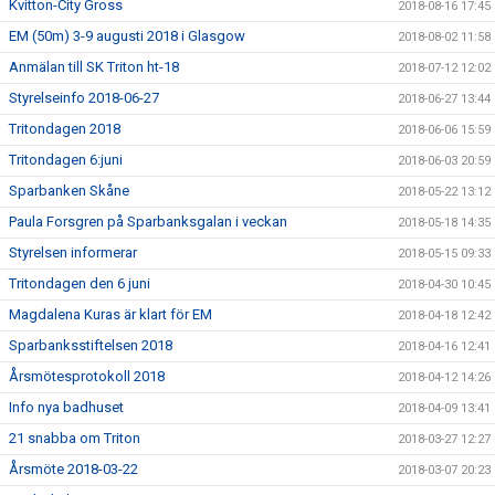
Kvitton-City Gross
2018-08-16 17:45
EM (50m) 3-9 augusti 2018 i Glasgow
2018-08-02 11:58
Anmälan till SK Triton ht-18
2018-07-12 12:02
Styrelseinfo 2018-06-27
2018-06-27 13:44
Tritondagen 2018
2018-06-06 15:59
Tritondagen 6:juni
2018-06-03 20:59
Sparbanken Skåne
2018-05-22 13:12
Paula Forsgren på Sparbanksgalan i veckan
2018-05-18 14:35
Styrelsen informerar
2018-05-15 09:33
Tritondagen den 6 juni
2018-04-30 10:45
Magdalena Kuras är klart för EM
2018-04-18 12:42
Sparbanksstiftelsen 2018
2018-04-16 12:41
Årsmötesprotokoll 2018
2018-04-12 14:26
Info nya badhuset
2018-04-09 13:41
21 snabba om Triton
2018-03-27 12:27
Årsmöte 2018-03-22
2018-03-07 20:23