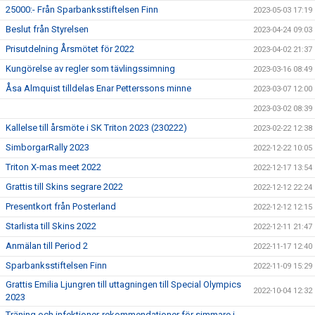
25000:- Från Sparbanksstiftelsen Finn
2023-05-03 17:19
Beslut från Styrelsen
2023-04-24 09:03
Prisutdelning Årsmötet för 2022
2023-04-02 21:37
Kungörelse av regler som tävlingssimning
2023-03-16 08:49
Åsa Almquist tilldelas Enar Petterssons minne
2023-03-07 12:00
2023-03-02 08:39
Kallelse till årsmöte i SK Triton 2023 (230222)
2023-02-22 12:38
SimborgarRally 2023
2022-12-22 10:05
Triton X-mas meet 2022
2022-12-17 13:54
Grattis till Skins segrare 2022
2022-12-12 22:24
Presentkort från Posterland
2022-12-12 12:15
Starlista till Skins 2022
2022-12-11 21:47
Anmälan till Period 2
2022-11-17 12:40
Sparbanksstiftelsen Finn
2022-11-09 15:29
Grattis Emilia Ljungren till uttagningen till Special Olympics
2022-10-04 12:32
2023
Träning och infektioner-rekommendationer för simmare i