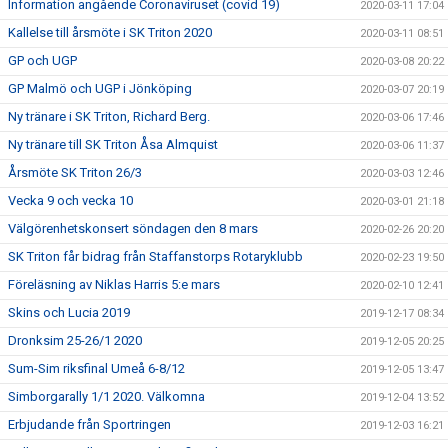
Information angående Coronaviruset (covid 19)
2020-03-11 17:04
Kallelse till årsmöte i SK Triton 2020
2020-03-11 08:51
GP och UGP
2020-03-08 20:22
GP Malmö och UGP i Jönköping
2020-03-07 20:19
Ny tränare i SK Triton, Richard Berg.
2020-03-06 17:46
Ny tränare till SK Triton Åsa Almquist
2020-03-06 11:37
Årsmöte SK Triton 26/3
2020-03-03 12:46
Vecka 9 och vecka 10
2020-03-01 21:18
Välgörenhetskonsert söndagen den 8 mars
2020-02-26 20:20
SK Triton får bidrag från Staffanstorps Rotaryklubb
2020-02-23 19:50
Föreläsning av Niklas Harris 5:e mars
2020-02-10 12:41
Skins och Lucia 2019
2019-12-17 08:34
Dronksim 25-26/1 2020
2019-12-05 20:25
Sum-Sim riksfinal Umeå 6-8/12
2019-12-05 13:47
Simborgarally 1/1 2020. Välkomna
2019-12-04 13:52
Erbjudande från Sportringen
2019-12-03 16:21