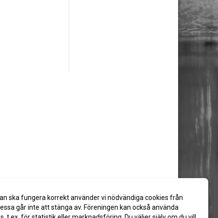
an ska fungera korrekt använder vi nödvändiga cookies från
ssa går inte att stänga av. Föreningen kan också använda
es, t.ex. för statistik eller marknadsföring. Du väljer själv om du vill