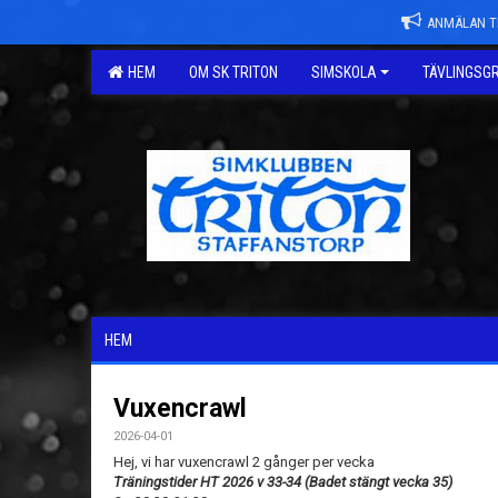
ANMÄLAN TI
HEM
OM SK TRITON
SIMSKOLA
TÄVLINGSG
HEM
Vuxencrawl
2026-04-01
Hej, vi har vuxencrawl 2 gånger per vecka
Träningstider HT 2026 v 33-34 (Badet stängt vecka 35)