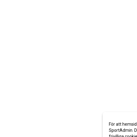
För att hemsid
SportAdmin. De
frivilliga cooki