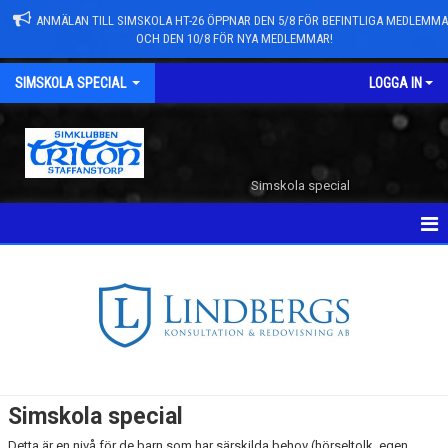
ANMÄLAN TILL SIMSKOLA HT-26 ÖPPNAR DEN 5/8 FÖR BEFINTLIGA MEDLEMM
OCH DEN 10/8 FÖR NYA MEDLEMMAR!
SIMSKOLA SPECIAL
LOGGA IN
Simskola special
HEM
Simskola special
Detta är en nivå för de barn som har särskilda behov (hörseltolk, egen