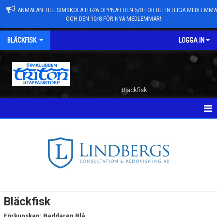
ANMÄLAN TILL SIMSKOLA HT-26 ÖPPNAR DEN 5/8 FÖR BEFINTLIGA MEDLEMM
OCH DEN 10/8 FÖR NYA MEDLEMMAR!
BLÄCKFISK
LOGGA IN
Bläckfisk
HEM
Bläckfisk
Förkunskap: Baddaren Blå