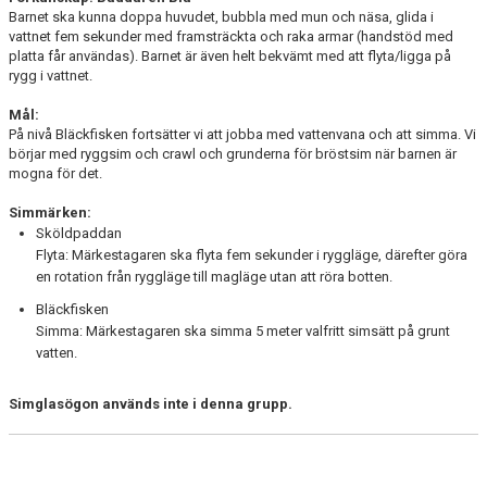
Barnet ska kunna doppa huvudet, bubbla med mun och näsa, glida i
vattnet fem sekunder med framsträckta och raka armar (handstöd med
platta får användas). Barnet är även helt bekvämt med att flyta/ligga på
rygg i vattnet.
Mål:
På nivå Bläckfisken fortsätter vi att jobba med vattenvana och att simma. Vi
börjar med ryggsim och crawl och grunderna för bröstsim när barnen är
mogna för det.
Simmärken:
Sköldpaddan
Flyta: Märkestagaren ska flyta fem sekunder i ryggläge, därefter göra
en rotation från ryggläge till magläge utan att röra botten.
Bläckfisken
Simma: Märkestagaren ska simma 5 meter valfritt simsätt på grunt
vatten.
Simglasögon används inte i denna grupp.