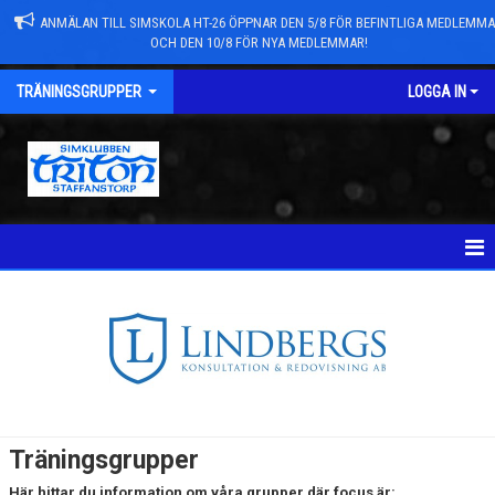
ANMÄLAN TILL SIMSKOLA HT-26 ÖPPNAR DEN 5/8 FÖR BEFINTLIGA MEDLEMM
OCH DEN 10/8 FÖR NYA MEDLEMMAR!
TRÄNINGSGRUPPER
LOGGA IN
TRÄNINGSGRUPPER SK TRITON
NYHETER
S2
S3
Träningsgrupper
Här hittar du information om våra grupper där focus är: