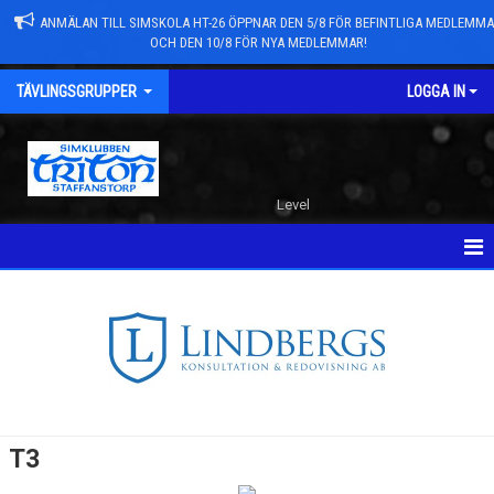
ANMÄLAN TILL SIMSKOLA HT-26 ÖPPNAR DEN 5/8 FÖR BEFINTLIGA MEDLEMM
OCH DEN 10/8 FÖR NYA MEDLEMMAR!
TÄVLINGSGRUPPER
LOGGA IN
Level
HEM
DOKUMENT
T8 OCH T7
T6
T3
T5