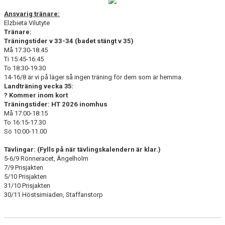
Ansvar
ig tränare:
T4
Elzbieta Vilutyte
Tränare:
T3
Träningstider v 33-34 (badet stängt v 35)
Må 17.30-18.45
T2
Ti 15:45-16:45
To 18:30-19.30
14-16/8 är vi på läger så ingen träning för dem som är hemma.
T1
Landträning vecka 35:
? Kommer inom kort
Träningstider: HT 2026 inomhus
Må 17:00-18:15
To 16:15-17.30
Sö 10:00-11.00
Tävlingar: (Fylls på när tävlingskalendern är klar.)
5-6/9 Rönneracet, Ängelholm
7/9 Prisjakten
5/10 Prisjakten
31/10 Prisjakten
30/11 Höstsimiaden, Staffanstorp