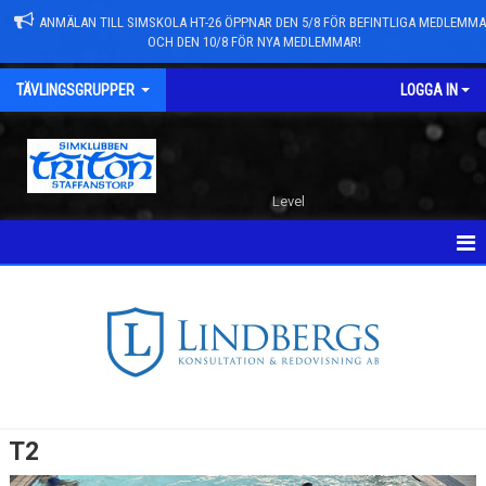
ANMÄLAN TILL SIMSKOLA HT-26 ÖPPNAR DEN 5/8 FÖR BEFINTLIGA MEDLEMM
OCH DEN 10/8 FÖR NYA MEDLEMMAR!
TÄVLINGSGRUPPER
LOGGA IN
Level
HEM
DOKUMENT
T8 OCH T7
T6
T2
T5