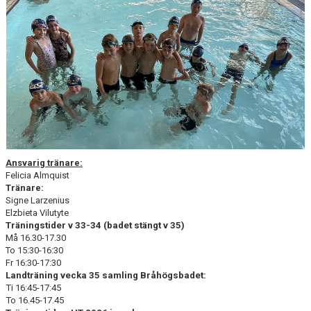
T4
T3
T2
T1
Ansvarig
tränare:
Felicia Almquist
Tränare:
Signe Larzenius
Elzbieta Vilutyte
Träningstider v 33-34 (badet stängt v 35)
Må 16.30-17.30
To 15:30-16:30
Fr 16:30-17:30
Landträning vecka 35 samling Bråhögsbadet:
Ti 16:45-17:45
To 16.45-17.45