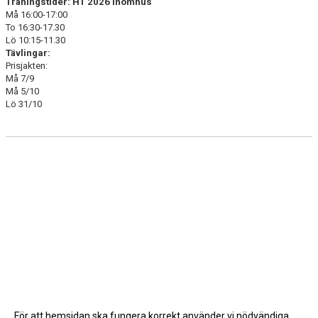
Träningstider: HT 2026 inomhus
Må 16:00-17:00
To 16:30-17.30
Lö 10:15-11.30
Tävlingar:
Prisjakten:
Må 7/9
Må 5/10
Lö 31/10
För att hemsidan ska fungera korrekt använder vi nödvändiga