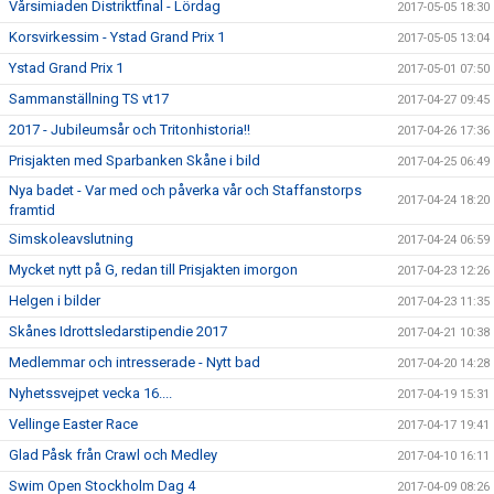
Vårsimiaden Distriktfinal - Lördag
2017-05-05 18:30
Korsvirkessim - Ystad Grand Prix 1
2017-05-05 13:04
Ystad Grand Prix 1
2017-05-01 07:50
Sammanställning TS vt17
2017-04-27 09:45
2017 - Jubileumsår och Tritonhistoria!!
2017-04-26 17:36
Prisjakten med Sparbanken Skåne i bild
2017-04-25 06:49
Nya badet - Var med och påverka vår och Staffanstorps
2017-04-24 18:20
framtid
Simskoleavslutning
2017-04-24 06:59
Mycket nytt på G, redan till Prisjakten imorgon
2017-04-23 12:26
Helgen i bilder
2017-04-23 11:35
Skånes Idrottsledarstipendie 2017
2017-04-21 10:38
Medlemmar och intresserade - Nytt bad
2017-04-20 14:28
Nyhetssvejpet vecka 16....
2017-04-19 15:31
Vellinge Easter Race
2017-04-17 19:41
Glad Påsk från Crawl och Medley
2017-04-10 16:11
Swim Open Stockholm Dag 4
2017-04-09 08:26