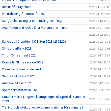
2023-05-03 17:19
Beslut från Styrelsen
2023-04-24 09:03
Prisutdelning Årsmötet för 2022
2023-04-02 21:37
Kungörelse av regler som tävlingssimning
2023-03-16 08:49
Åsa Almquist tilldelas Enar Petterssons minne
2023-03-07 12:00
2023-03-02 08:39
Kallelse till årsmöte i SK Triton 2023 (230222)
2023-02-22 12:38
SimborgarRally 2023
2022-12-22 10:05
Triton X-mas meet 2022
2022-12-17 13:54
Grattis till Skins segrare 2022
2022-12-12 22:24
Presentkort från Posterland
2022-12-12 12:15
Starlista till Skins 2022
2022-12-11 21:47
Anmälan till Period 2
2022-11-17 12:40
Sparbanksstiftelsen Finn
2022-11-09 15:29
Grattis Emilia Ljungren till uttagningen till Special Olympics
2022-10-04 12:32
2023
Träning och infektioner-rekommendationer för simmare i
2022-09-24 12:51