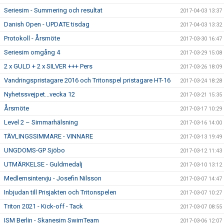
Seriesim - Summering och resultat
2017-04-03 13:37
Danish Open - UPDATE tisdag
2017-04-03 13:32
Protokoll - Årsmöte
2017-03-30 16:47
Seriesim omgång 4
2017-03-29 15:08
2 x GULD + 2 x SILVER +++ Pers
2017-03-26 18:09
Vandringspristagare 2016 och Tritonspel pristagare HT-16
2017-03-24 18:28
Nyhetssvejpet...vecka 12
2017-03-21 15:35
Årsmöte
2017-03-17 10:29
Level 2 – Simmarhälsning
2017-03-16 14:00
TÄVLINGSSIMMARE - VINNARE
2017-03-13 19:49
UNGDOMS-GP Sjöbo
2017-03-12 11:43
UTMÄRKELSE - Guldmedalj
2017-03-10 13:12
Medlemsintervju - Josefin Nilsson
2017-03-07 14:47
Inbjudan till Prisjakten och Tritonspelen
2017-03-07 10:27
Triton 2021 - Kick-off - Tack
2017-03-07 08:55
ISM Berlin - Skanesim SwimTeam
2017-03-06 12:07