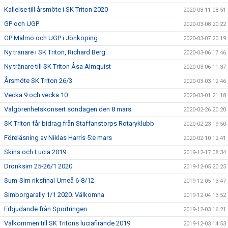
Kallelse till årsmöte i SK Triton 2020
2020-03-11 08:51
GP och UGP
2020-03-08 20:22
GP Malmö och UGP i Jönköping
2020-03-07 20:19
Ny tränare i SK Triton, Richard Berg.
2020-03-06 17:46
Ny tränare till SK Triton Åsa Almquist
2020-03-06 11:37
Årsmöte SK Triton 26/3
2020-03-03 12:46
Vecka 9 och vecka 10
2020-03-01 21:18
Välgörenhetskonsert söndagen den 8 mars
2020-02-26 20:20
SK Triton får bidrag från Staffanstorps Rotaryklubb
2020-02-23 19:50
Föreläsning av Niklas Harris 5:e mars
2020-02-10 12:41
Skins och Lucia 2019
2019-12-17 08:34
Dronksim 25-26/1 2020
2019-12-05 20:25
Sum-Sim riksfinal Umeå 6-8/12
2019-12-05 13:47
Simborgarally 1/1 2020. Välkomna
2019-12-04 13:52
Erbjudande från Sportringen
2019-12-03 16:21
Välkommen till SK Tritons luciafirande 2019
2019-12-03 14:53