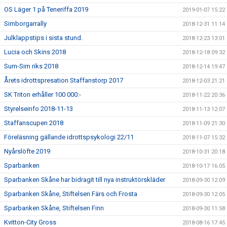
OS Läger 1 på Teneriffa 2019
2019-01-07 15:22
Simborgarrally
2018-12-31 11:14
Julklappstips i sista stund.
2018-12-23 13:01
Lucia och Skins 2018
2018-12-18 09:32
Sum-Sim riks 2018
2018-12-14 19:47
Årets idrottspresation Staffanstorp 2017
2018-12-03 21:21
SK Triton erhåller 100 000:-
2018-11-22 20:36
Styrelseinfo 2018-11-13
2018-11-13 12:07
Staffanscupen 2018
2018-11-09 21:30
Föreläsning gällande idrottspsykologi 22/11
2018-11-07 15:32
Nyårslöfte 2019
2018-10-31 20:18
Sparbanken
2018-10-17 16:05
Sparbanken Skåne har bidragit till nya instruktörskläder
2018-09-30 12:09
Sparbanken Skåne, Stiftelsen Färs och Frosta
2018-09-30 12:05
Sparbanken Skåne, Stiftelsen Finn
2018-09-30 11:58
Kvitton-City Gross
2018-08-16 17:45