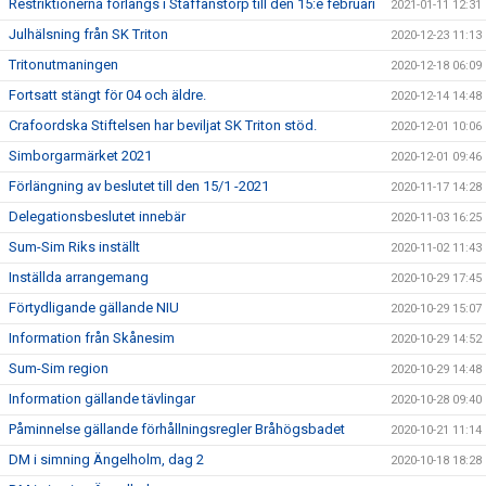
Restriktionerna förlängs i Staffanstorp till den 15:e februari
2021-01-11 12:31
Julhälsning från SK Triton
2020-12-23 11:13
Tritonutmaningen
2020-12-18 06:09
Fortsatt stängt för 04 och äldre.
2020-12-14 14:48
Crafoordska Stiftelsen har beviljat SK Triton stöd.
2020-12-01 10:06
Simborgarmärket 2021
2020-12-01 09:46
Förlängning av beslutet till den 15/1 -2021
2020-11-17 14:28
Delegationsbeslutet innebär
2020-11-03 16:25
Sum-Sim Riks inställt
2020-11-02 11:43
Inställda arrangemang
2020-10-29 17:45
Förtydligande gällande NIU
2020-10-29 15:07
Information från Skånesim
2020-10-29 14:52
Sum-Sim region
2020-10-29 14:48
Information gällande tävlingar
2020-10-28 09:40
Påminnelse gällande förhållningsregler Bråhögsbadet
2020-10-21 11:14
DM i simning Ängelholm, dag 2
2020-10-18 18:28