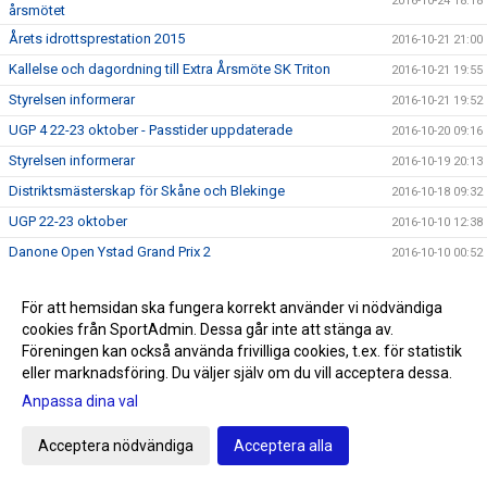
2016-10-24 18:18
årsmötet
Årets idrottsprestation 2015
2016-10-21 21:00
Kallelse och dagordning till Extra Årsmöte SK Triton
2016-10-21 19:55
Styrelsen informerar
2016-10-21 19:52
UGP 4 22-23 oktober - Passtider uppdaterade
2016-10-20 09:16
Styrelsen informerar
2016-10-19 20:13
Distriktsmästerskap för Skåne och Blekinge
2016-10-18 09:32
UGP 22-23 oktober
2016-10-10 12:38
Danone Open Ystad Grand Prix 2
2016-10-10 00:52
Tränarnas uttalande inför extra årsmöte
2016-10-05 15:50
För att hemsidan ska fungera korrekt använder vi nödvändiga
KALLELSE SK TRITON EXTRA ÅRSMÖTE
2016-10-02 22:00
cookies från SportAdmin. Dessa går inte att stänga av.
Meddelande från Tävlingkommitén
2016-10-02 12:22
Föreningen kan också använda frivilliga cookies, t.ex. för statistik
eller marknadsföring. Du väljer själv om du vill acceptera dessa.
Kö till vårterminen 2017
2016-10-01 20:01
Anpassa dina val
Simallskånskan avdelning 1
2016-09-29 22:14
VM i Livräddning 2016
2016-09-19 23:14
Acceptera nödvändiga
Acceptera alla
Erbjudande Sportringen
2016-09-10 21:09