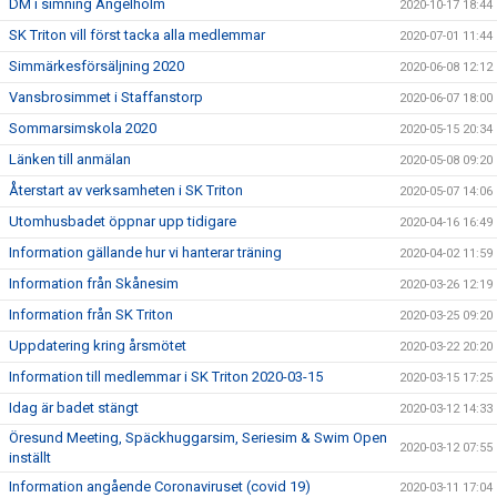
DM i simning Ängelholm
2020-10-17 18:44
SK Triton vill först tacka alla medlemmar
2020-07-01 11:44
Simmärkesförsäljning 2020
2020-06-08 12:12
Vansbrosimmet i Staffanstorp
2020-06-07 18:00
Sommarsimskola 2020
2020-05-15 20:34
Länken till anmälan
2020-05-08 09:20
Återstart av verksamheten i SK Triton
2020-05-07 14:06
Utomhusbadet öppnar upp tidigare
2020-04-16 16:49
Information gällande hur vi hanterar träning
2020-04-02 11:59
Information från Skånesim
2020-03-26 12:19
Information från SK Triton
2020-03-25 09:20
Uppdatering kring årsmötet
2020-03-22 20:20
Information till medlemmar i SK Triton 2020-03-15
2020-03-15 17:25
Idag är badet stängt
2020-03-12 14:33
Öresund Meeting, Späckhuggarsim, Seriesim & Swim Open
2020-03-12 07:55
inställt
Information angående Coronaviruset (covid 19)
2020-03-11 17:04