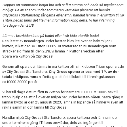
Hoppas att sommaren börjat bra och ni fått simma och bada så mycket som
möljigt. De av er som under sommaren varit eller planerar att besöka
CityGross i Staffanstorp får gärna efter att ni handlat lämna in er kvitton till SK
Triton, nedan finns det lite mer information kring detta. Vi har inlämning
torsdagen den 25/8.
Lämna i brevlådan inne på badet eller i vår låda utanför badet
Resultatet av insamlingen under hösten blev lite över en halv miljon i
kvitton, vilket ger SK Triton 5000:-. Vi startar redan nu insamlingen som
sträcker sig fram till den 20/8, vi lämna in kvittona veckan efter
Spara era kvitton på City Gross!
Genom att spara och lämna in era kvitton blir simklubben Triton sponsrade
av City Gross i Staffanstorp.
City Gross sponsrar oss med 1 % av den
totala inköpssumman
. Detta ger ett fint tillskott till föreningskassan
ca10000-20000 per år.
Vi har till dags datum fåttt in kvitton för närmare 100 000 = 1000:- sek till
triton, hjälp oss att nå över en miljon här under hösten- våren. nästa gång vi
lämnar kvitto är den 25 augusti 2023, lämna in löpande så hinner vi även att
räkna samman och lämna till City Gross
Handlar ni på City Gross i Staffanstorp, spara kvittona och lämna in dem
under terminens gång i Tritons brevlådor, dels vid ingången till