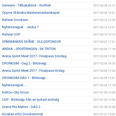
Seriesim - Tillbakablick - Stolthet
2017-02-28 16:12
Öppna Skånska Mastersmästerskapet
2017-02-20 13:01
Referat Dronksim
2017-02-16 12:49
Nyhetssvejpet.....vecka 7
2017-02-15 13:41
Referat UGP
2017-02-10 10:19
SPARBANKEN SKÅNE - GULDSPONSOR
2017-02-07 17:01
ARENA - SPORTRINGEN - SK TRITON
2017-02-06 17:18
Arena Sprint Meet 2017 - Finalpass Söndag
2017-02-05 19:36
DRONKSIM - Dag 2 - Bildsvejp...
2017-02-05 18:33
Arena Sprint Meet 2017 - Finalpass lördag
2017-02-04 19:35
DRONKSIM DAG 1 - Bildsvejp....
2017-02-04 19:01
Nyhetssvejpet.....
2017-02-01 17:18
Kvitton-City Gross
2017-01-30 10:58
UGP - Bildsvejp från en lyckad simhelg
2017-01-30 10:36
Grand Prix Malmö - DAG 2
2017-01-28 20:58
Kiosken inför Dronksimmet
2017-01-27 13:00