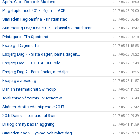
Sprint Cup - Rostock Masters
2017-06-07 08:00
Pingstaplumset 2017 - 6 juni - TACK
2017-06-05 09:00
Simiaden Regionsfinal - Kristianstad
2017-06-03 06:45
Summering DM/JDM 2017 - Tobisviks Simrishamn
2017-06-02 08:47
Pristagare - Elin Sjöstrand
2017-06-02 06:18
Esberg - Dagen efter...
2017-05-31 15:53
Esbjerg Dag 4 - Sista dagen, bästa dagen...
2017-05-28 09:22
Esbjerg Dag 3 - GO TRITON i bild
2017-05-27 07:49
Esbjerg Dag 2 - Pers, finaler, medaljer
2017-05-26 08:55
Esbjerg avresedag
2017-05-25 11:57
Danish International Swimcup
2017-05-24 11:32
Avslutning vårtermin - Vuxencrawl
2017-05-18 06:48
Skånes Idrottsledarstipendie 2017
2017-05-16 21:42
20th Danish International Swim
2017-05-12 09:39
Dialog om ny badanläggning
2017-05-11 11:59
Simiaden dag 2 - lyckad och roligt dag
2017-05-07 09:19