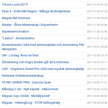
Tritons Lucia 2017!
2017-11-09 21:33
Pass 4 - SUM-SIM Region - Många riksfinalplatser
2017-11-09 07:33
Magda EM-Simmare
2017-11-04 18:48
Master - Åbne Mästerskap I Köpenhamn
2017-11-04 06:46
Styrelseinformation
2017-11-03 16:44
”Läslov” - Novemberlov
2017-11-01 21:22
Novembersim i bild med simmarglädje och summering från
2017-10-31 09:30
läktarplats
SM - Lördag: Ännu en final
2017-10-30 13:19
Elitsatsning och högre studier går att kombinera
2017-10-24 14:17
UGP - Ungdoms Grand Prix i bild med mycket simmarglädje
2017-10-19 08:37
Refererat Distriktsmästerskap
2017-10-11 07:04
YSTAD GRAND PRIX - Danone Open
2017-10-06 11:21
Måndag 2 okt - Nytt kapitel - Välkommen
2017-10-02 16:50
Klippan Cup i bilder - Medaljrazzel!
2017-10-01 08:53
Klippan - Helsingborg - STOR tävlingshelg
2017-09-28 20:36