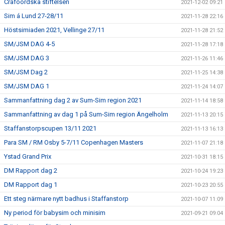
Crafoordska stiftelsen
2021-12-02 09:21
Sim á Lund 27-28/11
2021-11-28 22:16
Höstsimiaden 2021, Vellinge 27/11
2021-11-28 21:52
SM/JSM DAG 4-5
2021-11-28 17:18
SM/JSM DAG 3
2021-11-26 11:46
SM/JSM Dag 2
2021-11-25 14:38
SM/JSM DAG 1
2021-11-24 14:07
Sammanfattning dag 2 av Sum-Sim region 2021
2021-11-14 18:58
Sammanfattning av dag 1 på Sum-Sim region Ängelholm
2021-11-13 20:15
Staffanstorpscupen 13/11 2021
2021-11-13 16:13
Para SM / RM Osby 5-7/11 Copenhagen Masters
2021-11-07 21:18
Ystad Grand Prix
2021-10-31 18:15
DM Rapport dag 2
2021-10-24 19:23
DM Rapport dag 1
2021-10-23 20:55
Ett steg närmare nytt badhus i Staffanstorp
2021-10-07 11:09
Ny period för babysim och minisim
2021-09-21 09:04