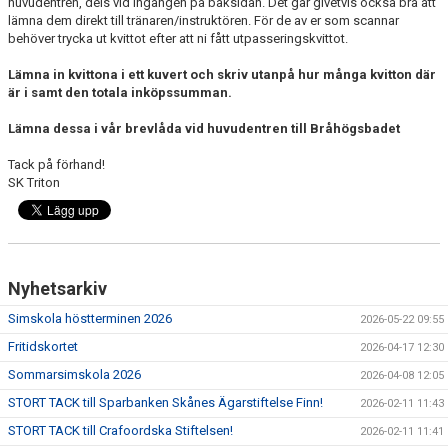
huvudentrén, dels vid ingången på baksidan. Det går givetvis också bra att
lämna dem direkt till tränaren/instruktören. För de av er som scannar
behöver trycka ut kvittot efter att ni fått utpasseringskvittot.
Lämna in kvittona i ett kuvert och skriv utanpå hur många kvitton där
är i samt den totala inköpssumman.
Lämna dessa i vår brevlåda vid huvudentren till Bråhögsbadet
Tack på förhand!
SK Triton
Nyhetsarkiv
Simskola höstterminen 2026
2026-05-22 09:55
Fritidskortet
2026-04-17 12:30
Sommarsimskola 2026
2026-04-08 12:05
STORT TACK till Sparbanken Skånes Ägarstiftelse Finn!
2026-02-11 11:43
STORT TACK till Crafoordska Stiftelsen!
2026-02-11 11:41