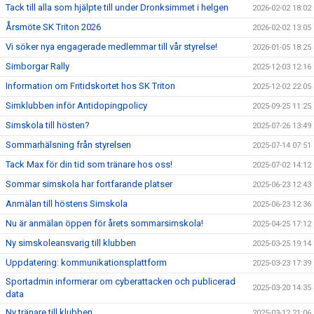
Tack till alla som hjälpte till under Dronksimmet i helgen
2026-02-02 18:02
Årsmöte SK Triton 2026
2026-02-02 13:05
Vi söker nya engagerade medlemmar till vår styrelse!
2026-01-05 18:25
Simborgar Rally
2025-12-03 12:16
Information om Fritidskortet hos SK Triton
2025-12-02 22:05
Simklubben inför Antidopingpolicy
2025-09-25 11:25
Simskola till hösten?
2025-07-26 13:49
Sommarhälsning från styrelsen
2025-07-14 07:51
Tack Max för din tid som tränare hos oss!
2025-07-02 14:12
Sommar simskola har fortfarande platser
2025-06-23 12:43
Anmälan till höstens Simskola
2025-06-23 12:36
Nu är anmälan öppen för årets sommarsimskola!
2025-04-25 17:12
Ny simskoleansvarig till klubben
2025-03-25 19:14
Uppdatering: kommunikationsplattform
2025-03-23 17:39
Sportadmin informerar om cyberattacken och publicerad
2025-03-20 14:35
data
Ny tränare till klubben
2025-03-12 21:06