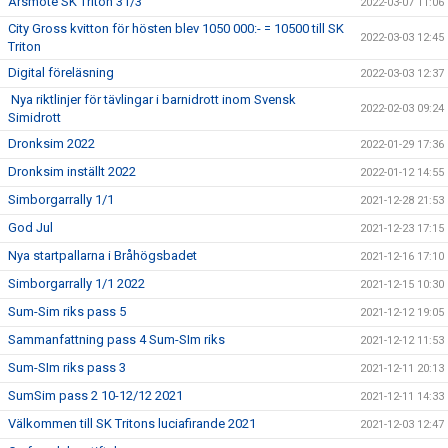
Årsmöte SK Triton 31/3
2022-03-07 11:06
City Gross kvitton för hösten blev 1050 000:- = 10500 till SK
2022-03-03 12:45
Triton
Digital föreläsning
2022-03-03 12:37
Nya riktlinjer för tävlingar i barnidrott inom Svensk
2022-02-03 09:24
Simidrott
Dronksim 2022
2022-01-29 17:36
Dronksim inställt 2022
2022-01-12 14:55
Simborgarrally 1/1
2021-12-28 21:53
God Jul
2021-12-23 17:15
Nya startpallarna i Bråhögsbadet
2021-12-16 17:10
Simborgarrally 1/1 2022
2021-12-15 10:30
Sum-Sim riks pass 5
2021-12-12 19:05
Sammanfattning pass 4 Sum-SIm riks
2021-12-12 11:53
Sum-SIm riks pass 3
2021-12-11 20:13
SumSim pass 2 10-12/12 2021
2021-12-11 14:33
Välkommen till SK Tritons luciafirande 2021
2021-12-03 12:47