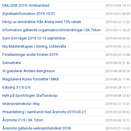
DM/JDM 2019 i Kristianstad
2019-10-04 18:13
Styrelseinformation 2019-10-01
2019-10-01 00:09
Inköp av simdräkter från Arena med 15% rabatt
2019-09-22 12:22
Information gällande organisationsförändringar i SK Triton
2019-09-11 18:20
Sum-Sim läger 2019 13-15 september
2019-09-09 09:00
Niu Mästerskapen i Siming, Uddevalla
2019-09-05 15:15
Föreläsningar under hösten 2019
2019-09-03 14:48
Samarbete
2019-08-29 21:36
Vi gratulerar Anders Bengtsson
2019-08-28 09:26
Magdalena Kuras fortsätter i MKK
2019-08-20 17:46
Esbjerg 31/5-2/6
2019-05-28 10:17
Nytt på Sportringen Staffanstorp
2019-04-08 10:43
Intensivsimskola i Maj.
2019-03-27 15:01
Prisutdelning i samband med årsmöte 2019-03-21
2019-03-22 09:02
Årsmöte 21/3 i SK Triton
2019-03-06 10:12
Årsmöte gällande verksamhetsåret 2018
2019-02-21 14:05