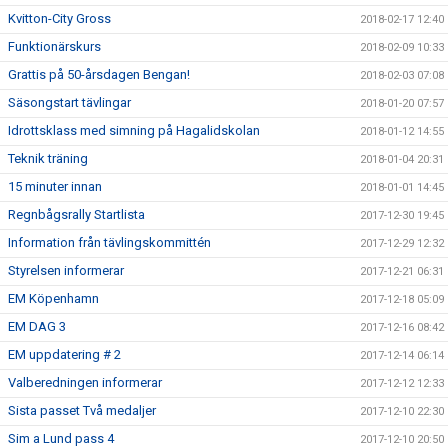
Kvitton-City Gross
2018-02-17 12:40
Funktionärskurs
2018-02-09 10:33
Grattis på 50-årsdagen Bengan!
2018-02-03 07:08
Säsongstart tävlingar
2018-01-20 07:57
Idrottsklass med simning på Hagalidskolan
2018-01-12 14:55
Teknik träning
2018-01-04 20:31
15 minuter innan
2018-01-01 14:45
Regnbågsrally Startlista
2017-12-30 19:45
Information från tävlingskommittén
2017-12-29 12:32
Styrelsen informerar
2017-12-21 06:31
EM Köpenhamn
2017-12-18 05:09
EM DAG 3
2017-12-16 08:42
EM uppdatering # 2
2017-12-14 06:14
Valberedningen informerar
2017-12-12 12:33
Sista passet Två medaljer
2017-12-10 22:30
Sim a Lund pass 4
2017-12-10 20:50