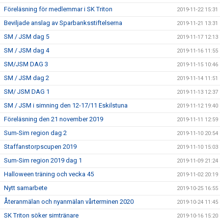
Föreläsning för medlemmar i SK Triton
2019-11-22 15:31
Beviljade anslag av Sparbanksstiftelserna
2019-11-21 13:31
SM / JSM dag 5
2019-11-17 12:13
SM / JSM dag 4
2019-11-16 11:55
SM/JSM DAG 3
2019-11-15 10:46
SM / JSM dag 2
2019-11-14 11:51
SM/ JSM DAG 1
2019-11-13 12:37
SM / JSM i simning den 12-17/11 Eskilstuna
2019-11-12 19:40
Föreläsning den 21 november 2019
2019-11-11 12:59
Sum-Sim region dag 2
2019-11-10 20:54
Staffanstorpscupen 2019
2019-11-10 15:03
Sum-Sim region 2019 dag 1
2019-11-09 21:24
Halloween träning och vecka 45
2019-11-02 20:19
Nytt samarbete
2019-10-25 16:55
Återanmälan och nyanmälan vårterminen 2020
2019-10-24 11:45
SK Triton söker simtränare
2019-10-16 15:20