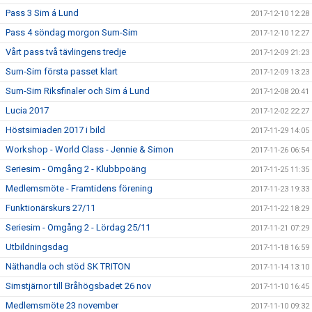
Pass 3 Sim á Lund
2017-12-10 12:28
Pass 4 söndag morgon Sum-Sim
2017-12-10 12:27
Vårt pass två tävlingens tredje
2017-12-09 21:23
Sum-Sim första passet klart
2017-12-09 13:23
Sum-Sim Riksfinaler och Sim á Lund
2017-12-08 20:41
Lucia 2017
2017-12-02 22:27
Höstsimiaden 2017 i bild
2017-11-29 14:05
Workshop - World Class - Jennie & Simon
2017-11-26 06:54
Seriesim - Omgång 2 - Klubbpoäng
2017-11-25 11:35
Medlemsmöte - Framtidens förening
2017-11-23 19:33
Funktionärskurs 27/11
2017-11-22 18:29
Seriesim - Omgång 2 - Lördag 25/11
2017-11-21 07:29
Utbildningsdag
2017-11-18 16:59
Näthandla och stöd SK TRITON
2017-11-14 13:10
Simstjärnor till Bråhögsbadet 26 nov
2017-11-10 16:45
Medlemsmöte 23 november
2017-11-10 09:32