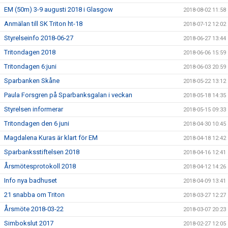
EM (50m) 3-9 augusti 2018 i Glasgow
2018-08-02 11:58
Anmälan till SK Triton ht-18
2018-07-12 12:02
Styrelseinfo 2018-06-27
2018-06-27 13:44
Tritondagen 2018
2018-06-06 15:59
Tritondagen 6:juni
2018-06-03 20:59
Sparbanken Skåne
2018-05-22 13:12
Paula Forsgren på Sparbanksgalan i veckan
2018-05-18 14:35
Styrelsen informerar
2018-05-15 09:33
Tritondagen den 6 juni
2018-04-30 10:45
Magdalena Kuras är klart för EM
2018-04-18 12:42
Sparbanksstiftelsen 2018
2018-04-16 12:41
Årsmötesprotokoll 2018
2018-04-12 14:26
Info nya badhuset
2018-04-09 13:41
21 snabba om Triton
2018-03-27 12:27
Årsmöte 2018-03-22
2018-03-07 20:23
Simbokslut 2017
2018-02-27 12:05