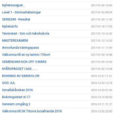
Nyhetssvejpet...
2017-01-26 14:00
Level 1 - Simmarhälsningar
2017-01-24 08:59
SERIESIM - Resultat
2017-01-20 11:30
Nyhetsinfo
2017-01-18 17:03
Teminstart - Sim och teknikskola
2017-01-13 16:20
MASTEREXAMEN!
2017-01-12 15:50
Annorlunda träningspass
2017-01-11 17:09
Välkomna till en ny termin i Triton!
2017-01-09 10:38
GEMENSAM KICK-OFF 5 MARS
2017-01-04 14:43
NYÅRSPASSET i bild........
2017-01-02 19:58
BOKNING AV SIMSKOLOR
2016-12-27 11:51
GOD JUL
2016-12-23 12:18
Simallskånskan 2016
2016-12-23 01:00
Bokningsstart vt-17
2016-12-14 00:03
Seriesim omgång 2
2016-12-11 21:27
Välkomna till SK Tritons luciafirande 2016
2016-12-05 23:00