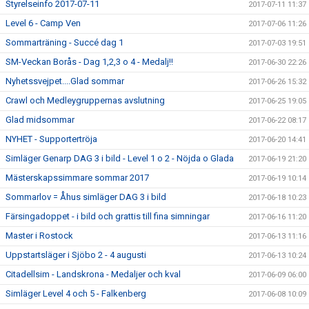
Styrelseinfo 2017-07-11
2017-07-11 11:37
Level 6 - Camp Ven
2017-07-06 11:26
Sommarträning - Succé dag 1
2017-07-03 19:51
SM-Veckan Borås - Dag 1,2,3 o 4 - Medalj!!
2017-06-30 22:26
Nyhetssvejpet....Glad sommar
2017-06-26 15:32
Crawl och Medleygruppernas avslutning
2017-06-25 19:05
Glad midsommar
2017-06-22 08:17
NYHET - Supportertröja
2017-06-20 14:41
Simläger Genarp DAG 3 i bild - Level 1 o 2 - Nöjda o Glada
2017-06-19 21:20
Mästerskapssimmare sommar 2017
2017-06-19 10:14
Sommarlov = Åhus simläger DAG 3 i bild
2017-06-18 10:23
Färsingadoppet - i bild och grattis till fina simningar
2017-06-16 11:20
Master i Rostock
2017-06-13 11:16
Uppstartsläger i Sjöbo 2 - 4 augusti
2017-06-13 10:24
Citadellsim - Landskrona - Medaljer och kval
2017-06-09 06:00
Simläger Level 4 och 5 - Falkenberg
2017-06-08 10:09