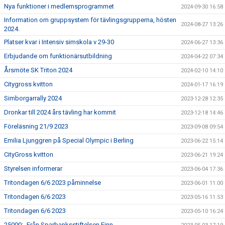
Nya funktioner i medlemsprogrammet
2024-09-30 16:58
Information om gruppsystem för tävlingsgrupperna, hösten
2024-08-27 13:26
2024.
Platser kvar i Intensiv simskola v 29-30
2024-06-27 13:36
Erbjudande om funktionärsutbildning
2024-04-22 07:34
Årsmöte SK Triton 2024
2024-02-10 14:10
Citygross kvitton
2024-01-17 16:19
Simborgarrally 2024
2023-12-28 12:35
Dronkar till 2024 års tävling har kommit
2023-12-18 14:46
Föreläsning 21/9 2023
2023-09-08 09:54
Emilia Ljunggren på Special Olympic i Berling
2023-06-22 15:14
CityGross kvitton
2023-06-21 19:24
Styrelsen informerar
2023-06-04 17:36
Tritondagen 6/6 2023 påminnelse
2023-06-01 11:00
Tritondagen 6/6 2023
2023-05-16 11:53
Tritondagen 6/6 2023
2023-05-10 16:24
25000:- Från Sparbanksstiftelsen Finn