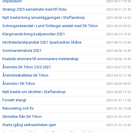
Stipendium
2021-05-17 19:24
Strategi 2025 samarbete med RF/Sisu
2021-05-11 21:39
Nytt beslut kring simanläggningen i Staffanstorp
2021-05-06 14:55
Sotningsväsendet i Lund förlänger avtalet med SK Triton
2021-04-24 09:53
Klargörande kring kvalperioden 2021
2021-04-13 19:31
Idrottsledarstipendiat 2021 Sparbanken Skåne
2021-04-12 15:36
Sommarsimskola 2021
2021-04-06 10:45
Kvalade simmare till sommarens mästerskap
2021-04-06 10:43
Årsmöte SK Triton 25/3 2021
2021-03-27 07:33
Årsmöteskallelse SK Triton
2021-03-10 11:38
Årsmöte i SK Triton
2021-03-09 18:37
Nytt beslut om idrotten i Staffanstorp
2021-02-03 11:22
Forsatt stängt
2021-01-27 11:00
Renovering och fix
2021-01-26 15:08
Skrivelse från SK Triton
2021-01-25 15:01
Starta igång verksamheten igen
2021-01-21 12:43