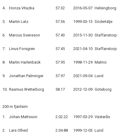
4.
Honza Vitazka
57.32
2016-05-07
Helsingborg
5.
Martin Latz
57.36
1999-03-13
Södertälje
6.
Marcus Svensson
57.43
2015-11-30
Staffanstorp
7.
Linus Forsgren
57.45
2021-04-10
Staffanstorp
8.
Martin Harlenbäck
57.95
1998-11-29
Malmö
9.
Jonathan Palminger
57.97
2021-09-04
Lund
10.
Rasmus Wetterborg
58.17
2012-12-09
Göteborg
200 m fjärilsim
1.
Johan Mattsson
2.02.22
1997-03-29
Västerås
2.
Lars Olhed
2.04.88
1999-12-03
Lund