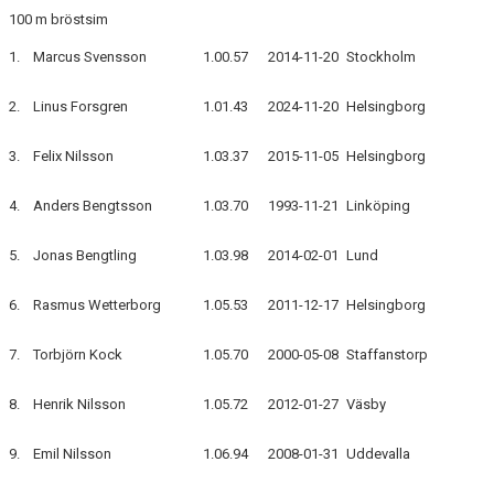
100 m bröstsim
1.
Marcus Svensson
1.00.57
2014-11-20
Stockholm
2.
Linus Forsgren
1.01.43
2024-11-20
Helsingborg
3.
Felix Nilsson
1.03.37
2015-11-05
Helsingborg
4.
Anders Bengtsson
1.03.70
1993-11-21
Linköping
5.
Jonas Bengtling
1.03.98
2014-02-01
Lund
6.
Rasmus Wetterborg
1.05.53
2011-12-17
Helsingborg
7.
Torbjörn Kock
1.05.70
2000-05-08
Staffanstorp
8.
Henrik Nilsson
1.05.72
2012-01-27
Väsby
9.
Emil Nilsson
1.06.94
2008-01-31
Uddevalla