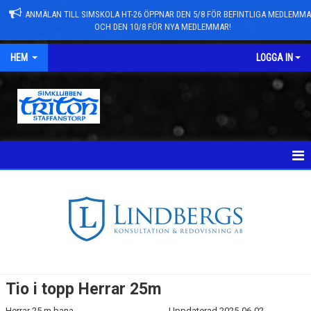
ANMÄLAN TILL SIMSKOLA HT-26 ÖPPNAR DEN 5/8 FÖR BEFINTLIGA MEDLEMM
OCH DEN 10/8 FÖR NYA MEDLEMMAR!
HEM
LOGGA IN
NYHETER
TÄVLINGAR
KVALTIDER
KLUBBREKORD 25M
Tio i topp Herrar 25m
KLUBBREKORD 50M
Herrar 25 m bana
Uppdaterad 2025-06-02