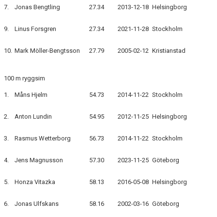
7.
Jonas Bengtling
27.34
2013-12-18
Helsingborg
9.
Linus Forsgren
27.34
2021-11-28
Stockholm
10.
Mark Möller-Bengtsson
27.79
2005-02-12
Kristianstad
100 m ryggsim
1.
Måns Hjelm
54.73
2014-11-22
Stockholm
2.
Anton Lundin
54.95
2012-11-25
Helsingborg
3.
Rasmus Wetterborg
56.73
2014-11-22
Stockholm
4.
Jens Magnusson
57.30
2023-11-25
Göteborg
5.
Honza Vitazka
58.13
2016-05-08
Helsingborg
6.
Jonas Ulfskans
58.16
2002-03-16
Göteborg