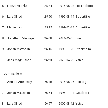
5.
Honza Vitazka
25.74
2016-05-08
Helsingborg
6.
Lars Olhed
25.90
1999-03-14
Södertälje
7.
Martin Latz
25.95
1999-03-14
Södertälje
8.
Jonathan Palminger
26.08
2021-05-05
Lund
9.
Johan Mattsson
26.15
1999-11-20
Stockholm
10.
Jens Magnusson
26.23
2023-04-29
Ystad
100 m fjärilsim
1.
Ahmad Attellesey
56.48
2016-05-06
Esbjerg
2.
Johan Mattsson
56.54
1995-11-24
Göteborg
3.
Lars Olhed
56.97
2000-03-12
Ystad