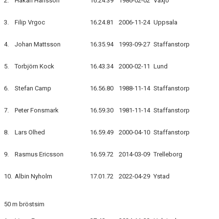
2.
Håkan Hansson
16.24.39
1986-02-02
Växjö
3.
Filip Vrgoc
16.24.81
2006-11-24
Uppsala
4.
Johan Mattsson
16.35.94
1993-09-27
Staffanstorp
5.
Torbjörn Kock
16.43.34
2000-02-11
Lund
6.
Stefan Camp
16.56.80
1988-11-14
Staffanstorp
7.
Peter Fonsmark
16.59.30
1981-11-14
Staffanstorp
8.
Lars Olhed
16.59.49
2000-04-10
Staffanstorp
9.
Rasmus Ericsson
16.59.72
2014-03-09
Trelleborg
10.
Albin Nyholm
17.01.72
2022-04-29
Ystad
50 m bröstsim