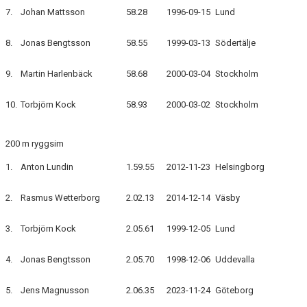
7.
Johan Mattsson
58.28
1996-09-15
Lund
8.
Jonas Bengtsson
58.55
1999-03-13
Södertälje
9.
Martin Harlenbäck
58.68
2000-03-04
Stockholm
10.
Torbjörn Kock
58.93
2000-03-02
Stockholm
200 m ryggsim
1.
Anton Lundin
1.59.55
2012-11-23
Helsingborg
2.
Rasmus Wetterborg
2.02.13
2014-12-14
Väsby
3.
Torbjörn Kock
2.05.61
1999-12-05
Lund
4.
Jonas Bengtsson
2.05.70
1998-12-06
Uddevalla
5.
Jens Magnusson
2.06.35
2023-11-24
Göteborg