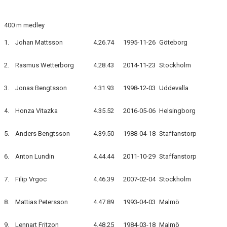
400 m medley
1.
Johan Mattsson
4.26.74
1995-11-26
Göteborg
2.
Rasmus Wetterborg
4.28.43
2014-11-23
Stockholm
3.
Jonas Bengtsson
4.31.93
1998-12-03
Uddevalla
4.
Honza Vitazka
4.35.52
2016-05-06
Helsingborg
5.
Anders Bengtsson
4.39.50
1988-04-18
Staffanstorp
6.
Anton Lundin
4.44.44
2011-10-29
Staffanstorp
7.
Filip Vrgoc
4.46.39
2007-02-04
Stockholm
8.
Mattias Petersson
4.47.89
1993-04-03
Malmö
9.
Lennart Fritzon
4.48.25
1984-03-18
Malmö