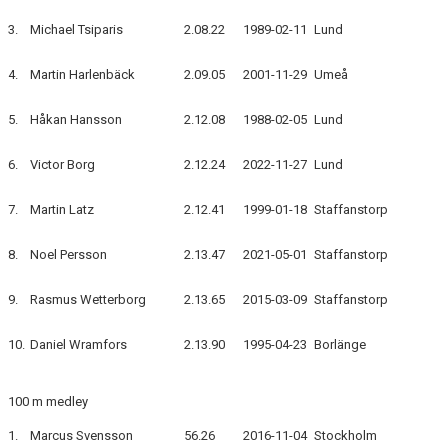
3.
Michael Tsiparis
2.08.22
1989-02-11
Lund
4.
Martin Harlenbäck
2.09.05
2001-11-29
Umeå
5.
Håkan Hansson
2.12.08
1988-02-05
Lund
6.
Victor Borg
2.12.24
2022-11-27
Lund
7.
Martin Latz
2.12.41
1999-01-18
Staffanstorp
8.
Noel Persson
2.13.47
2021-05-01
Staffanstorp
9.
Rasmus Wetterborg
2.13.65
2015-03-09
Staffanstorp
10.
Daniel Wramfors
2.13.90
1995-04-23
Borlänge
100 m medley
1.
Marcus Svensson
56.26
2016-11-04
Stockholm