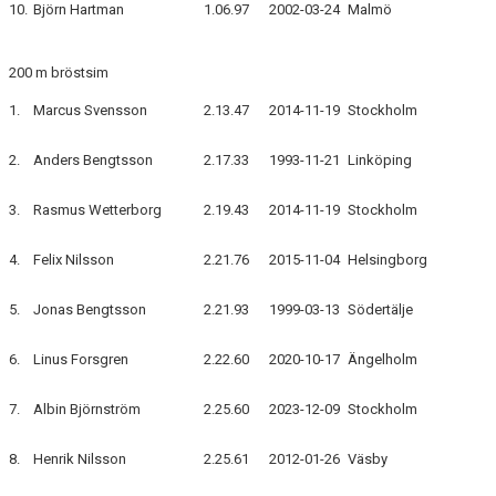
10.
Björn Hartman
1.06.97
2002-03-24
Malmö
200 m bröstsim
1.
Marcus Svensson
2.13.47
2014-11-19
Stockholm
2.
Anders Bengtsson
2.17.33
1993-11-21
Linköping
3.
Rasmus Wetterborg
2.19.43
2014-11-19
Stockholm
4.
Felix Nilsson
2.21.76
2015-11-04
Helsingborg
5.
Jonas Bengtsson
2.21.93
1999-03-13
Södertälje
6.
Linus Forsgren
2.22.60
2020-10-17
Ängelholm
7.
Albin Björnström
2.25.60
2023-12-09
Stockholm
8.
Henrik Nilsson
2.25.61
2012-01-26
Väsby