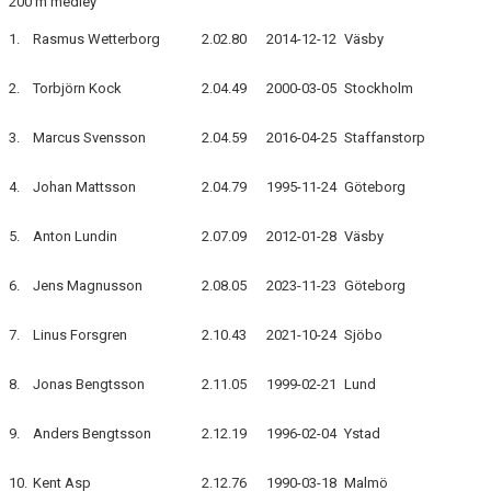
200 m medley
1.
Rasmus Wetterborg
2.02.80
2014-12-12
Väsby
2.
Torbjörn Kock
2.04.49
2000-03-05
Stockholm
3.
Marcus Svensson
2.04.59
2016-04-25
Staffanstorp
4.
Johan Mattsson
2.04.79
1995-11-24
Göteborg
5.
Anton Lundin
2.07.09
2012-01-28
Väsby
6.
Jens Magnusson
2.08.05
2023-11-23
Göteborg
7.
Linus Forsgren
2.10.43
2021-10-24
Sjöbo
8.
Jonas Bengtsson
2.11.05
1999-02-21
Lund
9.
Anders Bengtsson
2.12.19
1996-02-04
Ystad
10.
Kent Asp
2.12.76
1990-03-18
Malmö