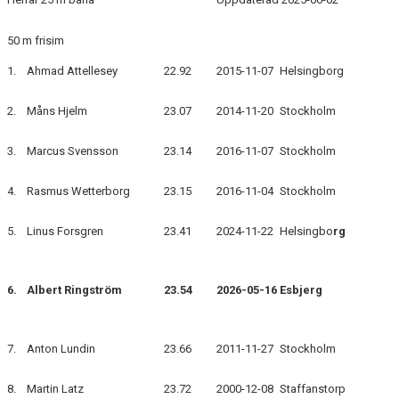
TIO I TOPP HERRAR 25M
50 m frisim
TIO I TOPP DAMER 25M
1.
Ahmad Attellesey
22.92
2015-11-07
Helsingborg
TIO I TOPP HERRAR 50M
2.
Måns Hjelm
23.07
2014-11-20
Stockholm
TIO I TOPP DAMER 50M
3.
Marcus Svensson
23.14
2016-11-07
Stockholm
4.
Rasmus Wetterborg
23.15
2016-11-04
Stockholm
SÄSONGS-OCH TÄVLINGSPLANERING (STP) 2025-2028
5.
Linus Forsgren
23.41
2024-11-22
Helsingbo
rg
NYHETSARKIV
6.
Albert Ringström
23.54
2026-05-16
Esbjerg
ANMÄLAN TILL GRUPPER/SIMSKOLA
TRYGG TRITON
7.
Anton Lundin
23.66
2011-11-27
Stockholm
8.
Martin Latz
23.72
2000-12-08
Staffanstorp