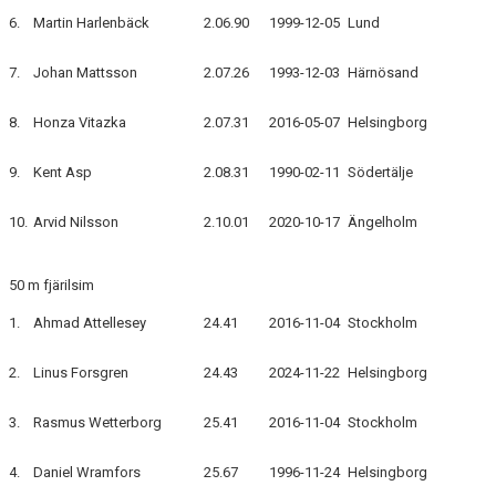
6.
Martin Harlenbäck
2.06.90
1999-12-05
Lund
7.
Johan Mattsson
2.07.26
1993-12-03
Härnösand
8.
Honza Vitazka
2.07.31
2016-05-07
Helsingborg
9.
Kent Asp
2.08.31
1990-02-11
Södertälje
10.
Arvid Nilsson
2.10.01
2020-10-17
Ängelholm
50 m fjärilsim
1.
Ahmad Attellesey
24.41
2016-11-04
Stockholm
2.
Linus Forsgren
24.43
2024-11-22
Helsingborg
3.
Rasmus Wetterborg
25.41
2016-11-04
Stockholm
4.
Daniel Wramfors
25.67
1996-11-24
Helsingborg