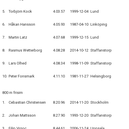
5.
Torbjörn Kock
4.03.57
1999-12-04
Lund
6.
Håkan Hansson
4.05.93
1987-04-10
Linköping
7.
Martin Latz
4.07.68
1999-12-15
Lund
8.
Rasmus Wetterborg
4.08.28
2014-10-12
Staffanstorp
9.
Lars Olhed
4.08.34
1998-11-09
Staffanstorp
10.
Peter Fonsmark
4.11.10
1981-11-27
Helsingborg
800 m frisim
1.
Cebastian Christensen
8.20.96
2014-11-20
Stockholm
2.
Johan Mattsson
8.27.90
1993-12-20
Staffanstorp
3.
Filip Vrgoc
8.44.61
2006-11-24
Uppsala