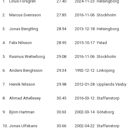
1.
Linus Forsgren
27.40
2024-11-23
Helsingborg
2.
Marcus Svensson
27.85
2016-11-06
Stockholm
3.
Jonas Bengtling
28.94
2013-12-18
Helsingborg
4.
Felix Nilsson
28.95
2015-10-17
Ystad
5.
Rasmus Wetterborg
29.08
2016-11-06
Stockholm
6.
Anders Bengtsson
29.34
1992-12-12
Linköping
7.
Henrik Nilsson
29.98
2012-01-28
Upplands Väsby
8.
Ahmad Attellesey
30.45
2016-03-12
Staffanstorp
9.
Björn Hartman
30.63
2002-03-14
Göteborg
10.
Jonas Ulfskans
30.66
2002-04-22
Staffanstorp