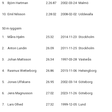
9.
Björn Hartman
2.26.87
2002-03-24
Malmö
10.
Emil Nilsson
2.28.02
2008-02-02
Uddevalla
50 m ryggsim
1.
Måns Hjelm
25.32
2014-11-23
Stockholm
2.
Anton Lundin
26.09
2011-11-25
Stockholm
3.
Johan Mattsson
26.34
1997-03-28
Västerås
4.
Rasmus Wetterborg
26.86
2015-11-06
Helsingborg
5.
Jonas Ulfskans
26.95
2002-03-14
Göteborg
6.
Jens Magnusson
27.02
2023-11-26
Göteborg
7.
Lars Olhed
27.32
1999-12-05
Lund