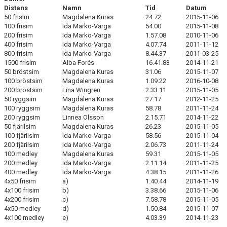
Distans
Namn
Tid
Datum
TIO I TOPP HERRAR 25M
50 frisim
Magdalena Kuras
24.72
2015-11-06
100 frisim
Ida Marko-Varga
54.00
2015-11-08
200 frisim
Ida Marko-Varga
1.57.08
2010-11-06
TIO I TOPP DAMER 25M
400 frisim
Ida Marko-Varga
4.07.74
2011-11-12
800 frisim
Ida Marko-Varga
8.44.37
2011-03-25
TIO I TOPP HERRAR 50M
1500 frisim
Alba Forés
16.41.83
2014-11-21
50 bröstsim
Magdalena Kuras
31.06
2015-11-07
100 bröstsim
Magdalena Kuras
1.09.22
2016-10-08
TIO I TOPP DAMER 50M
200 bröstsim
Lina Wingren
2.33.11
2015-11-05
50 ryggsim
Magdalena Kuras
27.17
2012-11-25
100 ryggsim
Magdalena Kuras
58.78
2011-11-24
200 ryggsim
Linnea Olsson
2.15.71
2014-11-22
SÄSONGS-OCH TÄVLINGSPLANERING (STP) 2025-2028
50 fjärilsim
Magdalena Kuras
26.23
2015-11-05
100 fjärilsim
Ida Marko-Varga
58.56
2015-11-04
200 fjärilsim
Ida Marko-Varga
2.06.73
2011-11-24
NYHETSARKIV
100 medley
Magdalena Kuras
59.31
2015-11-05
200 medley
Ida Marko-Varga
2.11.14
2011-11-25
ANMÄLAN TILL GRUPPER/SIMSKOLA
400 medley
Ida Marko-Varga
4.38.15
2011-11-26
4x50 frisim
a)
1.40.44
2014-11-19
4x100 frisim
b)
3.38.66
2015-11-06
TRYGG TRITON
4x200 frisim
c)
7.58.78
2015-11-05
4x50 medley
d)
1.50.84
2015-11-07
4x100 medley
e)
4.03.39
2014-11-23