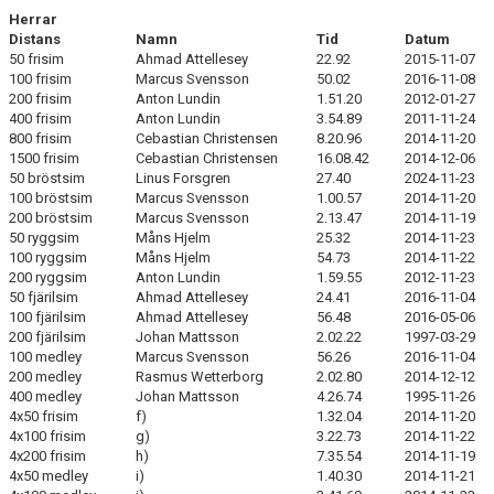
Herrar
Distans
Namn
Tid
Datum
50 frisim
Ahmad Attellesey
22.92
2015-11-07
100 frisim
Marcus Svensson
50.02
2016-11-08
200 frisim
Anton Lundin
1.51.20
2012-01-27
400 frisim
Anton Lundin
3.54.89
2011-11-24
800 frisim
Cebastian Christensen
8.20.96
2014-11-20
1500 frisim
Cebastian Christensen
16.08.42
2014-12-06
50 bröstsim
Linus Forsgren
27.40
2024-11-23
100 bröstsim
Marcus Svensson
1.00.57
2014-11-20
200 bröstsim
Marcus Svensson
2.13.47
2014-11-19
50 ryggsim
Måns Hjelm
25.32
2014-11-23
100 ryggsim
Måns Hjelm
54.73
2014-11-22
200 ryggsim
Anton Lundin
1.59.55
2012-11-23
50 fjärilsim
Ahmad Attellesey
24.41
2016-11-04
100 fjärilsim
Ahmad Attellesey
56.48
2016-05-06
200 fjärilsim
Johan Mattsson
2.02.22
1997-03-29
100 medley
Marcus Svensson
56.26
2016-11-04
200 medley
Rasmus Wetterborg
2.02.80
2014-12-12
400 medley
Johan Mattsson
4.26.74
1995-11-26
4x50 frisim
f)
1.32.04
2014-11-20
4x100 frisim
g)
3.22.73
2014-11-22
4x200 frisim
h)
7.35.54
2014-11-19
4x50 medley
i)
1.40.30
2014-11-21