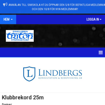
ANMÄLAN TILL SIMSKOLA HT-26 ÖPPNAR DEN 5/8 FÖR BEFINTLIGA MEDLEMM
OCH DEN 10/8 FÖR NYA MEDLEMMAR!
HEM
LOGGA IN
NYHETER
TÄVLINGAR
KVALTIDER
KLUBBREKORD 25M
Klubbrekord 25m
KLUBBREKORD 50M
Damer