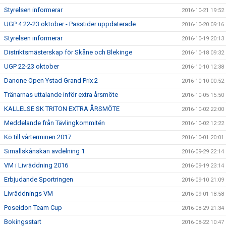
Styrelsen informerar
2016-10-21 19:52
UGP 4 22-23 oktober - Passtider uppdaterade
2016-10-20 09:16
Styrelsen informerar
2016-10-19 20:13
Distriktsmästerskap för Skåne och Blekinge
2016-10-18 09:32
UGP 22-23 oktober
2016-10-10 12:38
Danone Open Ystad Grand Prix 2
2016-10-10 00:52
Tränarnas uttalande inför extra årsmöte
2016-10-05 15:50
KALLELSE SK TRITON EXTRA ÅRSMÖTE
2016-10-02 22:00
Meddelande från Tävlingkommitén
2016-10-02 12:22
Kö till vårterminen 2017
2016-10-01 20:01
Simallskånskan avdelning 1
2016-09-29 22:14
VM i Livräddning 2016
2016-09-19 23:14
Erbjudande Sportringen
2016-09-10 21:09
Livräddnings VM
2016-09-01 18:58
Poseidon Team Cup
2016-08-29 21:34
Bokingsstart
2016-08-22 10:47