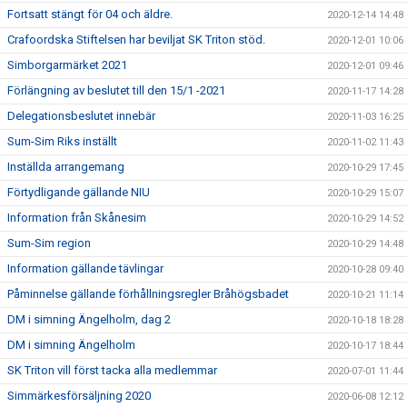
Fortsatt stängt för 04 och äldre.
2020-12-14 14:48
Crafoordska Stiftelsen har beviljat SK Triton stöd.
2020-12-01 10:06
Simborgarmärket 2021
2020-12-01 09:46
Förlängning av beslutet till den 15/1 -2021
2020-11-17 14:28
Delegationsbeslutet innebär
2020-11-03 16:25
Sum-Sim Riks inställt
2020-11-02 11:43
Inställda arrangemang
2020-10-29 17:45
Förtydligande gällande NIU
2020-10-29 15:07
Information från Skånesim
2020-10-29 14:52
Sum-Sim region
2020-10-29 14:48
Information gällande tävlingar
2020-10-28 09:40
Påminnelse gällande förhållningsregler Bråhögsbadet
2020-10-21 11:14
DM i simning Ängelholm, dag 2
2020-10-18 18:28
DM i simning Ängelholm
2020-10-17 18:44
SK Triton vill först tacka alla medlemmar
2020-07-01 11:44
Simmärkesförsäljning 2020
2020-06-08 12:12