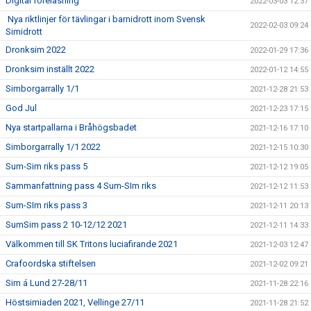
Digital föreläsning
2022-03-03 12:37
Nya riktlinjer för tävlingar i barnidrott inom Svensk
2022-02-03 09:24
Simidrott
Dronksim 2022
2022-01-29 17:36
Dronksim inställt 2022
2022-01-12 14:55
Simborgarrally 1/1
2021-12-28 21:53
God Jul
2021-12-23 17:15
Nya startpallarna i Bråhögsbadet
2021-12-16 17:10
Simborgarrally 1/1 2022
2021-12-15 10:30
Sum-Sim riks pass 5
2021-12-12 19:05
Sammanfattning pass 4 Sum-SIm riks
2021-12-12 11:53
Sum-SIm riks pass 3
2021-12-11 20:13
SumSim pass 2 10-12/12 2021
2021-12-11 14:33
Välkommen till SK Tritons luciafirande 2021
2021-12-03 12:47
Crafoordska stiftelsen
2021-12-02 09:21
Sim á Lund 27-28/11
2021-11-28 22:16
Höstsimiaden 2021, Vellinge 27/11
2021-11-28 21:52