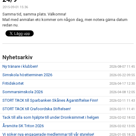
2015-09-01 15:36
Samma tid, samma plats. Välkomna!
Mail med anmälan etc kommer om någon dag, men notera gärna datum
redan nu.
Nyhetsarkiv
Ny tränare i klubben!
2026-08-07 11:45
Simskola höstterminen 2026
2026-05-22 09:55
Fritidskortet
2026-04-17 12:30
Sommarsimskola 2026
2026-04-08 12:05
STORT TACK till Sparbanken Skånes Ägarstiftelse Finn!
2026-02-11 11:43
STORT TACK till Crafoordska Stiftelsen!
2026-02-11 11:41
Tack till alla som hjälpte till under Dronksimmet i helgen
2026-02-02 18:02
Årsmöte SK Triton 2026
2026-02-02 13:05
Vi söker nya engagerade medlemmar till vår styrelse!
2026-01-05 18:25