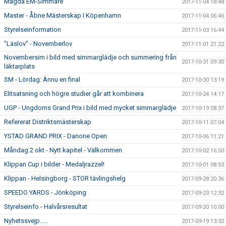
Magda EM-Simmare
2017-11-04 18:48
Master - Åbne Mästerskap I Köpenhamn
2017-11-04 06:46
Styrelseinformation
2017-11-03 16:44
”Läslov” - Novemberlov
2017-11-01 21:22
Novembersim i bild med simmarglädje och summering från
2017-10-31 09:30
läktarplats
SM - Lördag: Ännu en final
2017-10-30 13:19
Elitsatsning och högre studier går att kombinera
2017-10-24 14:17
UGP - Ungdoms Grand Prix i bild med mycket simmarglädje
2017-10-19 08:37
Refererat Distriktsmästerskap
2017-10-11 07:04
YSTAD GRAND PRIX - Danone Open
2017-10-06 11:21
Måndag 2 okt - Nytt kapitel - Välkommen
2017-10-02 16:50
Klippan Cup i bilder - Medaljrazzel!
2017-10-01 08:53
Klippan - Helsingborg - STOR tävlingshelg
2017-09-28 20:36
SPEEDO YARDS - Jönköping
2017-09-23 12:32
Styrelseinfo - Halvårsresultat
2017-09-20 10:00
Nyhetssvejp.....
2017-09-19 13:32