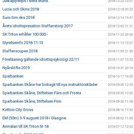
Julklappstips i sista stund.
2018-12-23 13:01
Lucia och Skins 2018
2018-12-18 09:32
Sum-Sim riks 2018
2018-12-14 19:47
Årets idrottspresation Staffanstorp 2017
2018-12-03 21:21
SK Triton erhåller 100 000:-
2018-11-22 20:36
Styrelseinfo 2018-11-13
2018-11-13 12:07
Staffanscupen 2018
2018-11-09 21:30
Föreläsning gällande idrottspsykologi 22/11
2018-11-07 15:32
Nyårslöfte 2019
2018-10-31 20:18
Sparbanken
2018-10-17 16:05
Sparbanken Skåne har bidragit till nya instruktörskläder
2018-09-30 12:09
Sparbanken Skåne, Stiftelsen Färs och Frosta
2018-09-30 12:05
Sparbanken Skåne, Stiftelsen Finn
2018-09-30 11:58
Kvitton-City Gross
2018-08-16 17:45
EM (50m) 3-9 augusti 2018 i Glasgow
2018-08-02 11:58
Anmälan till SK Triton ht-18
2018-07-12 12:02