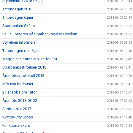
Styrelseinfo 2018-06-27
2018-06-27 13:44
Tritondagen 2018
2018-06-06 15:59
Tritondagen 6:juni
2018-06-03 20:59
Sparbanken Skåne
2018-05-22 13:12
Paula Forsgren på Sparbanksgalan i veckan
2018-05-18 14:35
Styrelsen informerar
2018-05-15 09:33
Tritondagen den 6 juni
2018-04-30 10:45
Magdalena Kuras är klart för EM
2018-04-18 12:42
Sparbanksstiftelsen 2018
2018-04-16 12:41
Årsmötesprotokoll 2018
2018-04-12 14:26
Info nya badhuset
2018-04-09 13:41
21 snabba om Triton
2018-03-27 12:27
Årsmöte 2018-03-22
2018-03-07 20:23
Simbokslut 2017
2018-02-27 12:05
Kvitton-City Gross
2018-02-17 12:40
Funktionärskurs
2018-02-09 10:33