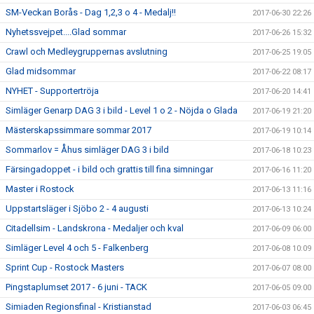
SM-Veckan Borås - Dag 1,2,3 o 4 - Medalj!!
2017-06-30 22:26
Nyhetssvejpet....Glad sommar
2017-06-26 15:32
Crawl och Medleygruppernas avslutning
2017-06-25 19:05
Glad midsommar
2017-06-22 08:17
NYHET - Supportertröja
2017-06-20 14:41
Simläger Genarp DAG 3 i bild - Level 1 o 2 - Nöjda o Glada
2017-06-19 21:20
Mästerskapssimmare sommar 2017
2017-06-19 10:14
Sommarlov = Åhus simläger DAG 3 i bild
2017-06-18 10:23
Färsingadoppet - i bild och grattis till fina simningar
2017-06-16 11:20
Master i Rostock
2017-06-13 11:16
Uppstartsläger i Sjöbo 2 - 4 augusti
2017-06-13 10:24
Citadellsim - Landskrona - Medaljer och kval
2017-06-09 06:00
Simläger Level 4 och 5 - Falkenberg
2017-06-08 10:09
Sprint Cup - Rostock Masters
2017-06-07 08:00
Pingstaplumset 2017 - 6 juni - TACK
2017-06-05 09:00
Simiaden Regionsfinal - Kristianstad
2017-06-03 06:45