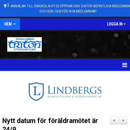
ANMÄLAN TILL SIMSKOLA HT-26 ÖPPNAR DEN 5/8 FÖR BEFINTLIGA MEDLEMM
OCH DEN 10/8 FÖR NYA MEDLEMMAR!
HEM
LOGGA IN
NYHETER
TÄVLINGAR
NYHETSARKIV
ANMÄLAN TILL GRUPPER/SIMSKOLA
Nytt datum för föräldramötet är
<
>
TRYGG TRITON
24/9