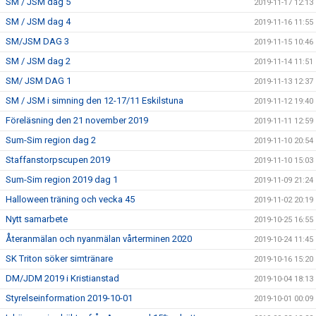
SM / JSM dag 5
2019-11-17 12:13
SM / JSM dag 4
2019-11-16 11:55
SM/JSM DAG 3
2019-11-15 10:46
SM / JSM dag 2
2019-11-14 11:51
SM/ JSM DAG 1
2019-11-13 12:37
SM / JSM i simning den 12-17/11 Eskilstuna
2019-11-12 19:40
Föreläsning den 21 november 2019
2019-11-11 12:59
Sum-Sim region dag 2
2019-11-10 20:54
Staffanstorpscupen 2019
2019-11-10 15:03
Sum-Sim region 2019 dag 1
2019-11-09 21:24
Halloween träning och vecka 45
2019-11-02 20:19
Nytt samarbete
2019-10-25 16:55
Återanmälan och nyanmälan vårterminen 2020
2019-10-24 11:45
SK Triton söker simtränare
2019-10-16 15:20
DM/JDM 2019 i Kristianstad
2019-10-04 18:13
Styrelseinformation 2019-10-01
2019-10-01 00:09