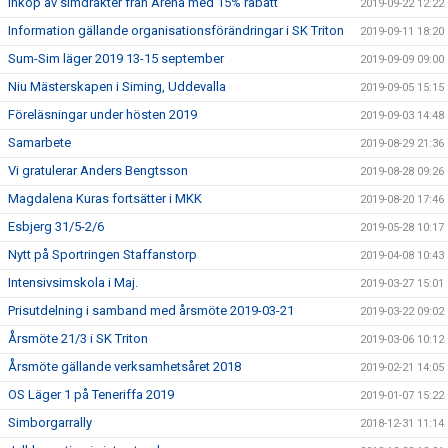
Inköp av simdräkter från Arena med 15% rabatt
2019-09-22 12:22
Information gällande organisationsförändringar i SK Triton
2019-09-11 18:20
Sum-Sim läger 2019 13-15 september
2019-09-09 09:00
Niu Mästerskapen i Siming, Uddevalla
2019-09-05 15:15
Föreläsningar under hösten 2019
2019-09-03 14:48
Samarbete
2019-08-29 21:36
Vi gratulerar Anders Bengtsson
2019-08-28 09:26
Magdalena Kuras fortsätter i MKK
2019-08-20 17:46
Esbjerg 31/5-2/6
2019-05-28 10:17
Nytt på Sportringen Staffanstorp
2019-04-08 10:43
Intensivsimskola i Maj.
2019-03-27 15:01
Prisutdelning i samband med årsmöte 2019-03-21
2019-03-22 09:02
Årsmöte 21/3 i SK Triton
2019-03-06 10:12
Årsmöte gällande verksamhetsåret 2018
2019-02-21 14:05
OS Läger 1 på Teneriffa 2019
2019-01-07 15:22
Simborgarrally
2018-12-31 11:14