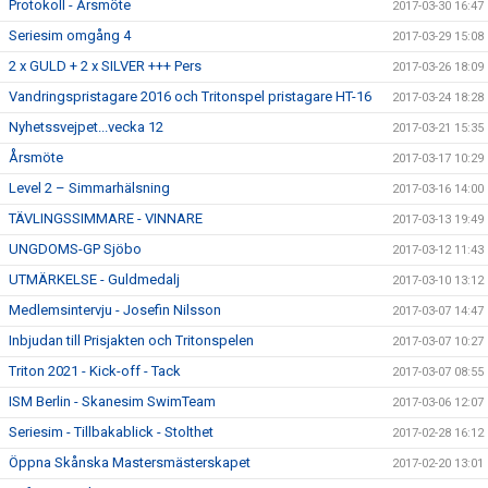
Protokoll - Årsmöte
2017-03-30 16:47
Seriesim omgång 4
2017-03-29 15:08
2 x GULD + 2 x SILVER +++ Pers
2017-03-26 18:09
Vandringspristagare 2016 och Tritonspel pristagare HT-16
2017-03-24 18:28
Nyhetssvejpet...vecka 12
2017-03-21 15:35
Årsmöte
2017-03-17 10:29
Level 2 – Simmarhälsning
2017-03-16 14:00
TÄVLINGSSIMMARE - VINNARE
2017-03-13 19:49
UNGDOMS-GP Sjöbo
2017-03-12 11:43
UTMÄRKELSE - Guldmedalj
2017-03-10 13:12
Medlemsintervju - Josefin Nilsson
2017-03-07 14:47
Inbjudan till Prisjakten och Tritonspelen
2017-03-07 10:27
Triton 2021 - Kick-off - Tack
2017-03-07 08:55
ISM Berlin - Skanesim SwimTeam
2017-03-06 12:07
Seriesim - Tillbakablick - Stolthet
2017-02-28 16:12
Öppna Skånska Mastersmästerskapet
2017-02-20 13:01