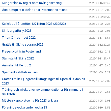
Kungörelse av regler som tävlingssimning
2023-03-16 08:49
Åsa Almquist tilldelas Enar Petterssons minne
2023-03-07 12:00
2023-03-02 08:39
Kallelse till årsmöte i SK Triton 2023 (230222)
2023-02-22 12:38
SimborgarRally 2023
2022-12-22 10:05
Triton X-mas meet 2022
2022-12-17 13:54
Grattis till Skins segrare 2022
2022-12-12 22:24
Presentkort från Posterland
2022-12-12 12:15
Starlista till Skins 2022
2022-12-11 21:47
Anmälan till Period 2
2022-11-17 12:40
Sparbanksstiftelsen Finn
2022-11-09 15:29
Grattis Emilia Ljungren till uttagningen till Special Olympics
2022-10-04 12:32
2023
Träning och infektioner-rekommendationer för simmare i
2022-09-24 12:51
SK Triton
Mästerskapsplatserna för 2023 är klara
2022-09-05 19:03
Föreningsvecka under vecka 33
2022-08-10 15:56