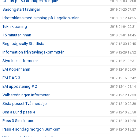
Grattis på 50-årsdagen Bengan!
2018-02-03 07:08
Säsongstart tävlingar
2018-01-20 07:57
Idrottsklass med simning på Hagalidskolan
2018-01-12 14:55
Teknik träning
2018-01-04 20:31
15 minuter innan
2018-01-01 14:45
Regnbågsrally Startlista
2017-12-30 19:45
Information från tävlingskommittén
2017-12-29 12:32
Styrelsen informerar
2017-12-21 06:31
EM Köpenhamn
2017-12-18 05:09
EM DAG 3
2017-12-16 08:42
EM uppdatering # 2
2017-12-14 06:14
Valberedningen informerar
2017-12-12 12:33
Sista passet Två medaljer
2017-12-10 22:30
Sim a Lund pass 4
2017-12-10 20:50
Pass 3 Sim á Lund
2017-12-10 12:28
Pass 4 söndag morgon Sum-Sim
2017-12-10 12:27