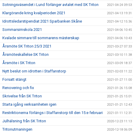
Sotningsväsendet i Lund förlänger avtalet med SK Triton
2021-04-24 09:53
Klargörande kring kvalperioden 2021
2021-04-13 19:31
Idrottsledarstipendiat 2021 Sparbanken Skåne
2021-04-12 15:36
Sommarsimskola 2021
2021-04-06 10:45
Kvalade simmare till sommarens mästerskap
2021-04-06 10:43
Årsmöte SK Triton 25/3 2021
2021-03-27 07:33
Årsmöteskallelse SK Triton
2021-03-10 11:38
Årsmöte i SK Triton
2021-03-09 18:37
Nytt beslut om idrotten i Staffanstorp
2021-02-03 11:22
Forsatt stängt
2021-01-27 11:00
Renovering och fix
2021-01-26 15:08
Skrivelse från SK Triton
2021-01-25 15:01
Starta igång verksamheten igen
2021-01-21 12:43
Restriktionerna förlängs i Staffanstorp till den 15:e februari
2021-01-11 12:31
Julhälsning från SK Triton
2020-12-23 11:13
Tritonutmaningen
2020-12-18 06:09