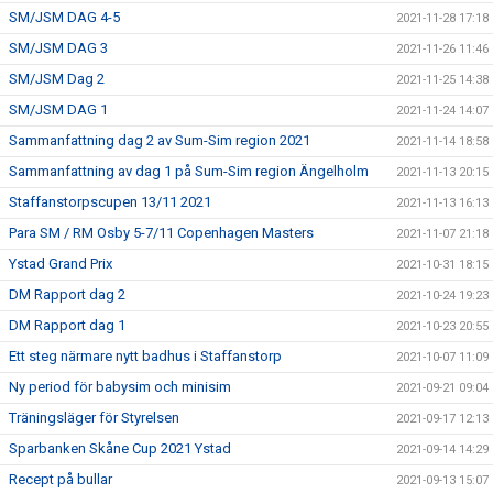
SM/JSM DAG 4-5
2021-11-28 17:18
SM/JSM DAG 3
2021-11-26 11:46
SM/JSM Dag 2
2021-11-25 14:38
SM/JSM DAG 1
2021-11-24 14:07
Sammanfattning dag 2 av Sum-Sim region 2021
2021-11-14 18:58
Sammanfattning av dag 1 på Sum-Sim region Ängelholm
2021-11-13 20:15
Staffanstorpscupen 13/11 2021
2021-11-13 16:13
Para SM / RM Osby 5-7/11 Copenhagen Masters
2021-11-07 21:18
Ystad Grand Prix
2021-10-31 18:15
DM Rapport dag 2
2021-10-24 19:23
DM Rapport dag 1
2021-10-23 20:55
Ett steg närmare nytt badhus i Staffanstorp
2021-10-07 11:09
Ny period för babysim och minisim
2021-09-21 09:04
Träningsläger för Styrelsen
2021-09-17 12:13
Sparbanken Skåne Cup 2021 Ystad
2021-09-14 14:29
Recept på bullar
2021-09-13 15:07