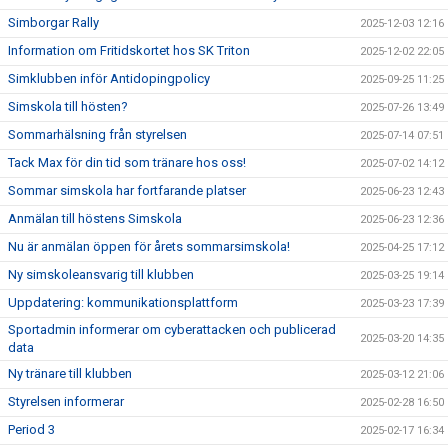
Simborgar Rally
2025-12-03 12:16
Information om Fritidskortet hos SK Triton
2025-12-02 22:05
Simklubben inför Antidopingpolicy
2025-09-25 11:25
Simskola till hösten?
2025-07-26 13:49
Sommarhälsning från styrelsen
2025-07-14 07:51
Tack Max för din tid som tränare hos oss!
2025-07-02 14:12
Sommar simskola har fortfarande platser
2025-06-23 12:43
Anmälan till höstens Simskola
2025-06-23 12:36
Nu är anmälan öppen för årets sommarsimskola!
2025-04-25 17:12
Ny simskoleansvarig till klubben
2025-03-25 19:14
Uppdatering: kommunikationsplattform
2025-03-23 17:39
Sportadmin informerar om cyberattacken och publicerad
2025-03-20 14:35
data
Ny tränare till klubben
2025-03-12 21:06
Styrelsen informerar
2025-02-28 16:50
Period 3
2025-02-17 16:34