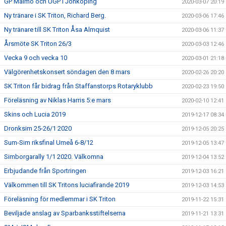
GP Malmö och UGP i Jönköping
2020-03-07 20:19
Ny tränare i SK Triton, Richard Berg.
2020-03-06 17:46
Ny tränare till SK Triton Åsa Almquist
2020-03-06 11:37
Årsmöte SK Triton 26/3
2020-03-03 12:46
Vecka 9 och vecka 10
2020-03-01 21:18
Välgörenhetskonsert söndagen den 8 mars
2020-02-26 20:20
SK Triton får bidrag från Staffanstorps Rotaryklubb
2020-02-23 19:50
Föreläsning av Niklas Harris 5:e mars
2020-02-10 12:41
Skins och Lucia 2019
2019-12-17 08:34
Dronksim 25-26/1 2020
2019-12-05 20:25
Sum-Sim riksfinal Umeå 6-8/12
2019-12-05 13:47
Simborgarally 1/1 2020. Välkomna
2019-12-04 13:52
Erbjudande från Sportringen
2019-12-03 16:21
Välkommen till SK Tritons luciafirande 2019
2019-12-03 14:53
Föreläsning för medlemmar i SK Triton
2019-11-22 15:31
Beviljade anslag av Sparbanksstiftelserna
2019-11-21 13:31