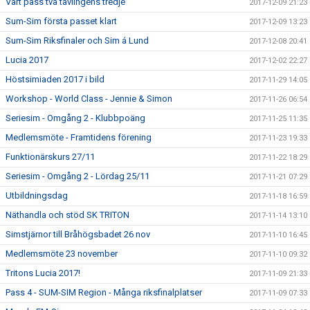
Vårt pass två tävlingens tredje
2017-12-09 21:23
Sum-Sim första passet klart
2017-12-09 13:23
Sum-Sim Riksfinaler och Sim á Lund
2017-12-08 20:41
Lucia 2017
2017-12-02 22:27
Höstsimiaden 2017 i bild
2017-11-29 14:05
Workshop - World Class - Jennie & Simon
2017-11-26 06:54
Seriesim - Omgång 2 - Klubbpoäng
2017-11-25 11:35
Medlemsmöte - Framtidens förening
2017-11-23 19:33
Funktionärskurs 27/11
2017-11-22 18:29
Seriesim - Omgång 2 - Lördag 25/11
2017-11-21 07:29
Utbildningsdag
2017-11-18 16:59
Näthandla och stöd SK TRITON
2017-11-14 13:10
Simstjärnor till Bråhögsbadet 26 nov
2017-11-10 16:45
Medlemsmöte 23 november
2017-11-10 09:32
Tritons Lucia 2017!
2017-11-09 21:33
Pass 4 - SUM-SIM Region - Många riksfinalplatser
2017-11-09 07:33