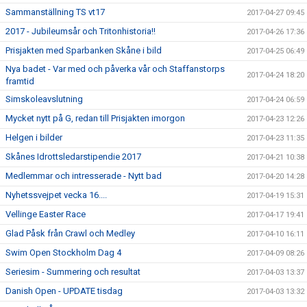
Sammanställning TS vt17
2017-04-27 09:45
2017 - Jubileumsår och Tritonhistoria!!
2017-04-26 17:36
Prisjakten med Sparbanken Skåne i bild
2017-04-25 06:49
Nya badet - Var med och påverka vår och Staffanstorps
2017-04-24 18:20
framtid
Simskoleavslutning
2017-04-24 06:59
Mycket nytt på G, redan till Prisjakten imorgon
2017-04-23 12:26
Helgen i bilder
2017-04-23 11:35
Skånes Idrottsledarstipendie 2017
2017-04-21 10:38
Medlemmar och intresserade - Nytt bad
2017-04-20 14:28
Nyhetssvejpet vecka 16....
2017-04-19 15:31
Vellinge Easter Race
2017-04-17 19:41
Glad Påsk från Crawl och Medley
2017-04-10 16:11
Swim Open Stockholm Dag 4
2017-04-09 08:26
Seriesim - Summering och resultat
2017-04-03 13:37
Danish Open - UPDATE tisdag
2017-04-03 13:32