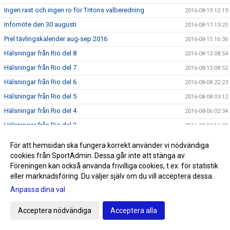
Ingen rast och ingen ro för Tritons valberedning
2016-08-19 12:19
Infomöte den 30 augusti
2016-08-17 13:25
Prel tävlingskalender aug-sep 2016
2016-08-15 16:36
Hälsningar från Rio del 8
2016-08-13 08:54
Hälsningar från Rio del 7
2016-08-13 08:52
Hälsningar från Rio del 6
2016-08-08 22:23
Hälsningar från Rio del 5
2016-08-08 03:12
Hälsningar från Rio del 4
2016-08-06 02:34
Hälsningar från Rio del 3
2016-08-04 11:02
Hälsningar från Rio del 2
2016-08-01 09:02
För att hemsidan ska fungera korrekt använder vi nödvändiga
Första hälsningen från Rio
2016-07-28 22:40
cookies från SportAdmin. Dessa går inte att stänga av.
Föreningen kan också använda frivilliga cookies, t.ex. för statistik
SNART OLYMPISKA SOMMARSPELEN 2016
2016-07-24 11:59
eller marknadsföring. Du väljer själv om du vill acceptera dessa.
Triton i radio
2016-07-20 13:00
Anpassa dina val
Sommarrea på Sportringen
2016-07-12 22:19
Acceptera nödvändiga
Acceptera alla
SM/JSM dag 5
2016-07-11 22:23
Triton-trio laddar för Rio
2016-07-11 12:47