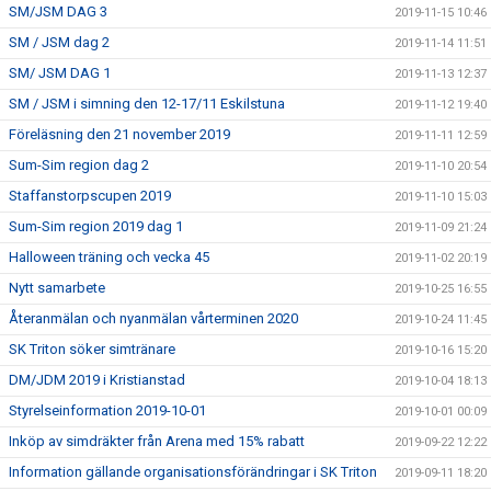
SM/JSM DAG 3
2019-11-15 10:46
SM / JSM dag 2
2019-11-14 11:51
SM/ JSM DAG 1
2019-11-13 12:37
SM / JSM i simning den 12-17/11 Eskilstuna
2019-11-12 19:40
Föreläsning den 21 november 2019
2019-11-11 12:59
Sum-Sim region dag 2
2019-11-10 20:54
Staffanstorpscupen 2019
2019-11-10 15:03
Sum-Sim region 2019 dag 1
2019-11-09 21:24
Halloween träning och vecka 45
2019-11-02 20:19
Nytt samarbete
2019-10-25 16:55
Återanmälan och nyanmälan vårterminen 2020
2019-10-24 11:45
SK Triton söker simtränare
2019-10-16 15:20
DM/JDM 2019 i Kristianstad
2019-10-04 18:13
Styrelseinformation 2019-10-01
2019-10-01 00:09
Inköp av simdräkter från Arena med 15% rabatt
2019-09-22 12:22
Information gällande organisationsförändringar i SK Triton
2019-09-11 18:20