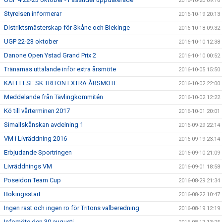
2016-10-20 09:16
Styrelsen informerar
2016-10-19 20:13
Distriktsmästerskap för Skåne och Blekinge
2016-10-18 09:32
UGP 22-23 oktober
2016-10-10 12:38
Danone Open Ystad Grand Prix 2
2016-10-10 00:52
Tränarnas uttalande inför extra årsmöte
2016-10-05 15:50
KALLELSE SK TRITON EXTRA ÅRSMÖTE
2016-10-02 22:00
Meddelande från Tävlingkommitén
2016-10-02 12:22
Kö till vårterminen 2017
2016-10-01 20:01
Simallskånskan avdelning 1
2016-09-29 22:14
VM i Livräddning 2016
2016-09-19 23:14
Erbjudande Sportringen
2016-09-10 21:09
Livräddnings VM
2016-09-01 18:58
Poseidon Team Cup
2016-08-29 21:34
Bokingsstart
2016-08-22 10:47
Ingen rast och ingen ro för Tritons valberedning
2016-08-19 12:19
Infomöte den 30 augusti