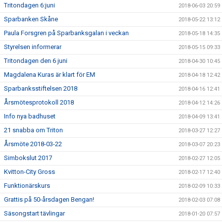
Tritondagen 6:juni
2018-06-03 20:59
Sparbanken Skåne
2018-05-22 13:12
Paula Forsgren på Sparbanksgalan i veckan
2018-05-18 14:35
Styrelsen informerar
2018-05-15 09:33
Tritondagen den 6 juni
2018-04-30 10:45
Magdalena Kuras är klart för EM
2018-04-18 12:42
Sparbanksstiftelsen 2018
2018-04-16 12:41
Årsmötesprotokoll 2018
2018-04-12 14:26
Info nya badhuset
2018-04-09 13:41
21 snabba om Triton
2018-03-27 12:27
Årsmöte 2018-03-22
2018-03-07 20:23
Simbokslut 2017
2018-02-27 12:05
Kvitton-City Gross
2018-02-17 12:40
Funktionärskurs
2018-02-09 10:33
Grattis på 50-årsdagen Bengan!
2018-02-03 07:08
Säsongstart tävlingar
2018-01-20 07:57