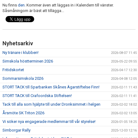
Nu finns
den
. Kommer även att läggas in i Kalendern till vänster.
Såsmåningom är bäst att tillägga...
Nyhetsarkiv
Ny tränare i klubben!
2026-08-07 11:45
Simskola höstterminen 2026
2026-05-22 09:55
Fritidskortet
2026-04-17 12:30
Sommarsimskola 2026
2026-04-08 12:05
STORT TACK till Sparbanken Skånes Ägarstiftelse Finn!
2026-02-11 11:43
STORT TACK till Crafoordska Stiftelsen!
2026-02-11 11:41
Tack till alla som hjälpte till under Dronksimmet i helgen
2026-02-02 18:02
Årsmöte SK Triton 2026
2026-02-02 13:05
Vi söker nya engagerade medlemmar till vår styrelse!
2026-01-05 18:25
Simborgar Rally
2025-12-03 12:16