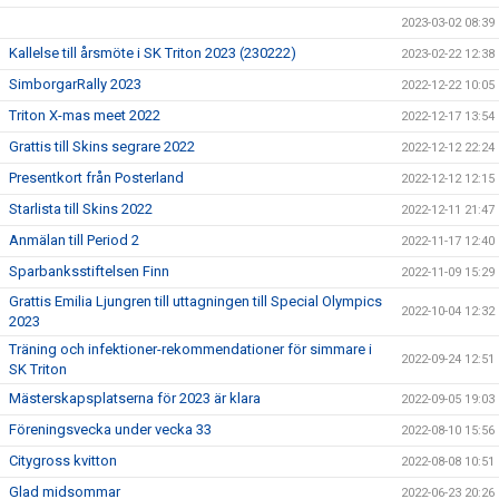
2023-03-02 08:39
Kallelse till årsmöte i SK Triton 2023 (230222)
2023-02-22 12:38
SimborgarRally 2023
2022-12-22 10:05
Triton X-mas meet 2022
2022-12-17 13:54
Grattis till Skins segrare 2022
2022-12-12 22:24
Presentkort från Posterland
2022-12-12 12:15
Starlista till Skins 2022
2022-12-11 21:47
Anmälan till Period 2
2022-11-17 12:40
Sparbanksstiftelsen Finn
2022-11-09 15:29
Grattis Emilia Ljungren till uttagningen till Special Olympics
2022-10-04 12:32
2023
Träning och infektioner-rekommendationer för simmare i
2022-09-24 12:51
SK Triton
Mästerskapsplatserna för 2023 är klara
2022-09-05 19:03
Föreningsvecka under vecka 33
2022-08-10 15:56
Citygross kvitton
2022-08-08 10:51
Glad midsommar
2022-06-23 20:26