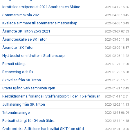
Idrottsledarstipendiat 2021 Sparbanken Skåne
2021-04-12 15:36
Sommarsimskola 2021
2021-04-06 10:45
Kvalade simmare till sommarens mästerskap
2021-04-06 10:43
Årsmöte SK Triton 25/3 2021
2021-03-27 07:33
Årsmöteskallelse SK Triton
2021-03-10 11:38
Årsmöte i SK Triton
2021-03-09 18:37
Nytt beslut om idrotten i Staffanstorp
2021-02-03 11:22
Forsatt stängt
2021-01-27 11:00
Renovering och fix
2021-01-26 15:08
Skrivelse från SK Triton
2021-01-25 15:01
Starta igång verksamheten igen
2021-01-21 12:43
Restriktionerna förlängs i Staffanstorp till den 15:e februari
2021-01-11 12:31
Julhälsning från SK Triton
2020-12-23 11:13
Tritonutmaningen
2020-12-18 06:09
Fortsatt stängt för 04 och äldre.
2020-12-14 14:48
Crafoordska Stiftelsen har beviljat SK Triton stöd.
2020-12-01 10:06