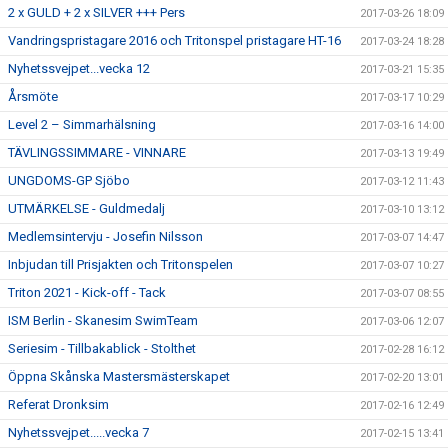
2 x GULD + 2 x SILVER +++ Pers
2017-03-26 18:09
Vandringspristagare 2016 och Tritonspel pristagare HT-16
2017-03-24 18:28
Nyhetssvejpet...vecka 12
2017-03-21 15:35
Årsmöte
2017-03-17 10:29
Level 2 – Simmarhälsning
2017-03-16 14:00
TÄVLINGSSIMMARE - VINNARE
2017-03-13 19:49
UNGDOMS-GP Sjöbo
2017-03-12 11:43
UTMÄRKELSE - Guldmedalj
2017-03-10 13:12
Medlemsintervju - Josefin Nilsson
2017-03-07 14:47
Inbjudan till Prisjakten och Tritonspelen
2017-03-07 10:27
Triton 2021 - Kick-off - Tack
2017-03-07 08:55
ISM Berlin - Skanesim SwimTeam
2017-03-06 12:07
Seriesim - Tillbakablick - Stolthet
2017-02-28 16:12
Öppna Skånska Mastersmästerskapet
2017-02-20 13:01
Referat Dronksim
2017-02-16 12:49
Nyhetssvejpet.....vecka 7
2017-02-15 13:41