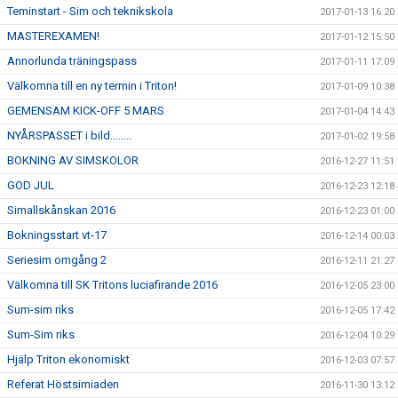
Teminstart - Sim och teknikskola
2017-01-13 16:20
MASTEREXAMEN!
2017-01-12 15:50
Annorlunda träningspass
2017-01-11 17:09
Välkomna till en ny termin i Triton!
2017-01-09 10:38
GEMENSAM KICK-OFF 5 MARS
2017-01-04 14:43
NYÅRSPASSET i bild........
2017-01-02 19:58
BOKNING AV SIMSKOLOR
2016-12-27 11:51
GOD JUL
2016-12-23 12:18
Simallskånskan 2016
2016-12-23 01:00
Bokningsstart vt-17
2016-12-14 00:03
Seriesim omgång 2
2016-12-11 21:27
Välkomna till SK Tritons luciafirande 2016
2016-12-05 23:00
Sum-sim riks
2016-12-05 17:42
Sum-Sim riks
2016-12-04 10:29
Hjälp Triton ekonomiskt
2016-12-03 07:57
Referat Höstsimiaden
2016-11-30 13:12