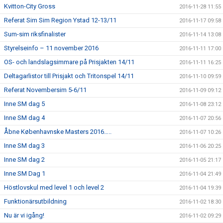
Kvitton-City Gross
2016-11-28 11:55
Referat Sim Sim Region Ystad 12-13/11
2016-11-17 09:58
Sum-sim riksfinalister
2016-11-14 13:08
Styrelseinfo – 11 november 2016
2016-11-11 17:00
OS- och landslagsimmare på Prisjakten 14/11
2016-11-11 16:25
Deltagarlistor till Prisjakt och Tritonspel 14/11
2016-11-10 09:59
Referat Novembersim 5-6/11
2016-11-09 09:12
Inne SM dag 5
2016-11-08 23:12
Inne SM dag 4
2016-11-07 20:56
Åbne Københavnske Masters 2016…..
2016-11-07 10:26
Inne SM dag 3
2016-11-06 20:25
Inne SM dag 2
2016-11-05 21:17
Inne SM Dag 1
2016-11-04 21:49
Höstlovskul med level 1 och level 2
2016-11-04 19:39
Funktionärsutbildning
2016-11-02 18:30
Nu är vi igång!
2016-11-02 09:29