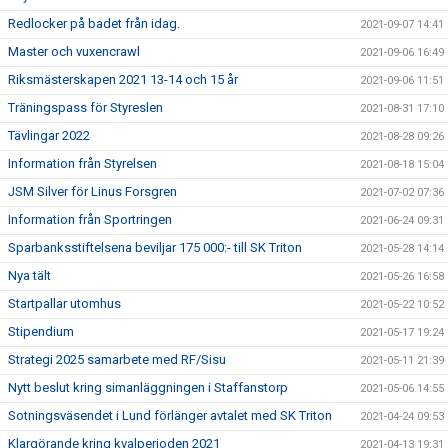
Redlocker på badet från idag.
2021-09-07 14:41
Master och vuxencrawl
2021-09-06 16:49
Riksmästerskapen 2021 13-14 och 15 år
2021-09-06 11:51
Träningspass för Styreslen
2021-08-31 17:10
Tävlingar 2022
2021-08-28 09:26
Information från Styrelsen
2021-08-18 15:04
JSM Silver för Linus Forsgren
2021-07-02 07:36
Information från Sportringen
2021-06-24 09:31
Sparbanksstiftelsena beviljar 175 000:- till SK Triton
2021-05-28 14:14
Nya tält
2021-05-26 16:58
Startpallar utomhus
2021-05-22 10:52
Stipendium
2021-05-17 19:24
Strategi 2025 samarbete med RF/Sisu
2021-05-11 21:39
Nytt beslut kring simanläggningen i Staffanstorp
2021-05-06 14:55
Sotningsväsendet i Lund förlänger avtalet med SK Triton
2021-04-24 09:53
Klargörande kring kvalperioden 2021
2021-04-13 19:31