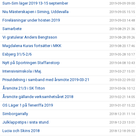
Sum-Sim läger 2019 13-15 september
2019-09-09 09:00
Niu Mästerskapen i Siming, Uddevalla
2019-09-05 15:15
Föreläsningar under hösten 2019
2019-09-03 14:48
Samarbete
2019-08-29 21:36
Vi gratulerar Anders Bengtsson
2019-08-28 09:26
Magdalena Kuras fortsätter i MKK
2019-08-20 17:46
Esbjerg 31/5-2/6
2019-05-28 10:17
Nytt på Sportringen Staffanstorp
2019-04-08 10:43
Intensivsimskola i Maj.
2019-03-27 15:01
Prisutdelning i samband med årsmöte 2019-03-21
2019-03-22 09:02
Årsmöte 21/3 i SK Triton
2019-03-06 10:12
Årsmöte gällande verksamhetsåret 2018
2019-02-21 14:05
OS Läger 1 på Teneriffa 2019
2019-01-07 15:22
Simborgarrally
2018-12-31 11:14
Julklappstips i sista stund.
2018-12-23 13:01
Lucia och Skins 2018
2018-12-18 09:32