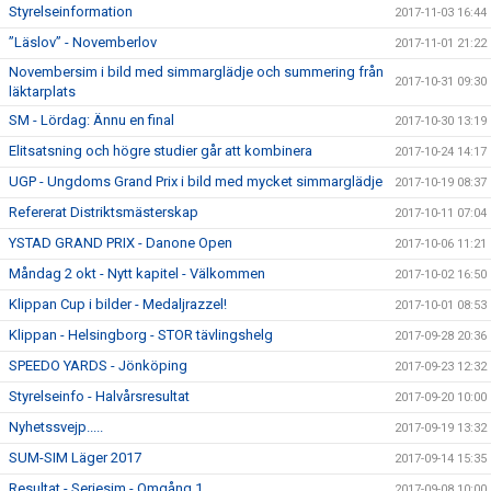
Styrelseinformation
2017-11-03 16:44
”Läslov” - Novemberlov
2017-11-01 21:22
Novembersim i bild med simmarglädje och summering från
2017-10-31 09:30
läktarplats
SM - Lördag: Ännu en final
2017-10-30 13:19
Elitsatsning och högre studier går att kombinera
2017-10-24 14:17
UGP - Ungdoms Grand Prix i bild med mycket simmarglädje
2017-10-19 08:37
Refererat Distriktsmästerskap
2017-10-11 07:04
YSTAD GRAND PRIX - Danone Open
2017-10-06 11:21
Måndag 2 okt - Nytt kapitel - Välkommen
2017-10-02 16:50
Klippan Cup i bilder - Medaljrazzel!
2017-10-01 08:53
Klippan - Helsingborg - STOR tävlingshelg
2017-09-28 20:36
SPEEDO YARDS - Jönköping
2017-09-23 12:32
Styrelseinfo - Halvårsresultat
2017-09-20 10:00
Nyhetssvejp.....
2017-09-19 13:32
SUM-SIM Läger 2017
2017-09-14 15:35
Resultat - Seriesim - Omgång 1
2017-09-08 10:00