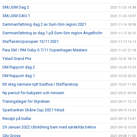
SM/JSM Dag 2
2021-11-25 14:38
SM/JSM DAG 1
2021-11-24 14:07
Sammanfattning dag 2 av Sum-Sim region 2021
2021-11-14 18:58
Sammanfattning av dag 1 på Sum-Sim region Ängelholm
2021-11-13 20:15
Staffanstorpscupen 13/11 2021
2021-11-13 16:13
Para SM / RM Osby 5-7/11 Copenhagen Masters
2021-11-07 21:18
Ystad Grand Prix
2021-10-31 18:15
DM Rapport dag 2
2021-10-24 19:23
DM Rapport dag 1
2021-10-23 20:55
Ett steg närmare nytt badhus i Staffanstorp
2021-10-07 11:09
Ny period för babysim och minisim
2021-09-21 09:04
Träningsläger för Styrelsen
2021-09-17 12:13
Sparbanken Skåne Cup 2021 Ystad
2021-09-14 14:29
Recept på bullar
2021-09-13 15:07
29 Januari 2022 Utbildning barn med särskilda behov.
2021-09-10 10:50
City Gross
2021-09-08 11:00