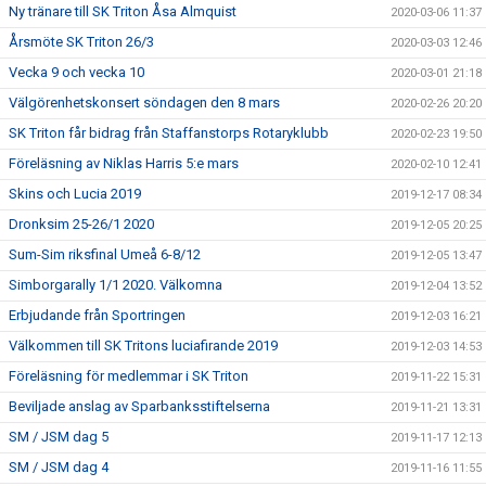
Ny tränare till SK Triton Åsa Almquist
2020-03-06 11:37
Årsmöte SK Triton 26/3
2020-03-03 12:46
Vecka 9 och vecka 10
2020-03-01 21:18
Välgörenhetskonsert söndagen den 8 mars
2020-02-26 20:20
SK Triton får bidrag från Staffanstorps Rotaryklubb
2020-02-23 19:50
Föreläsning av Niklas Harris 5:e mars
2020-02-10 12:41
Skins och Lucia 2019
2019-12-17 08:34
Dronksim 25-26/1 2020
2019-12-05 20:25
Sum-Sim riksfinal Umeå 6-8/12
2019-12-05 13:47
Simborgarally 1/1 2020. Välkomna
2019-12-04 13:52
Erbjudande från Sportringen
2019-12-03 16:21
Välkommen till SK Tritons luciafirande 2019
2019-12-03 14:53
Föreläsning för medlemmar i SK Triton
2019-11-22 15:31
Beviljade anslag av Sparbanksstiftelserna
2019-11-21 13:31
SM / JSM dag 5
2019-11-17 12:13
SM / JSM dag 4
2019-11-16 11:55