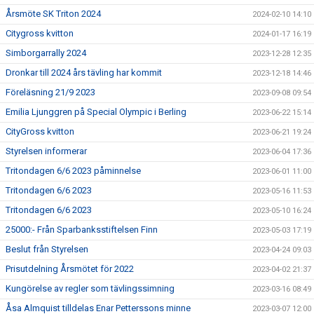
Årsmöte SK Triton 2024
2024-02-10 14:10
Citygross kvitton
2024-01-17 16:19
Simborgarrally 2024
2023-12-28 12:35
Dronkar till 2024 års tävling har kommit
2023-12-18 14:46
Föreläsning 21/9 2023
2023-09-08 09:54
Emilia Ljunggren på Special Olympic i Berling
2023-06-22 15:14
CityGross kvitton
2023-06-21 19:24
Styrelsen informerar
2023-06-04 17:36
Tritondagen 6/6 2023 påminnelse
2023-06-01 11:00
Tritondagen 6/6 2023
2023-05-16 11:53
Tritondagen 6/6 2023
2023-05-10 16:24
25000:- Från Sparbanksstiftelsen Finn
2023-05-03 17:19
Beslut från Styrelsen
2023-04-24 09:03
Prisutdelning Årsmötet för 2022
2023-04-02 21:37
Kungörelse av regler som tävlingssimning
2023-03-16 08:49
Åsa Almquist tilldelas Enar Petterssons minne
2023-03-07 12:00