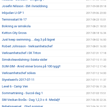
Josefin Nilsson - EM i livräddning
2017-09-08 09:18
Inbjudan U-GP 1
2017-09-06 23:00
Terminsstart ht-17
2017-08-23 15:01
Bokning av simskola
2017-08-21 18:53
Kvitton-City Gross
2017-08-18 16:34
Just keep swimming.....dag 3 på lägret
2017-08-02 16:00
Robert Johnsson - Verksamhetschef
2017-08-01 16:00
Verksamhetschef i SK Triton
2017-07-31 17:18
Simskoleavslutning i bästa väder
2017-07-15 11:33
SUM-SIM - Arvid vinner brons på 100 rygg!!
2017-07-12 17:40
Verksamhetschef sökes
2017-07-12 14:00
Styrelseinfo 2017-07-11
2017-07-11 11:37
Level 6 - Camp Ven
2017-07-06 11:26
Sommarträning - Succé dag 1
2017-07-03 19:51
SM-Veckan Borås - Dag 1,2,3 o 4 - Medalj!!
2017-06-30 22:26
Nyhetssvejpet....Glad sommar
2017-06-26 15:32