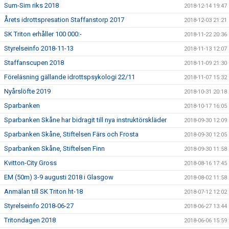
Sum-Sim riks 2018
2018-12-14 19:47
Årets idrottspresation Staffanstorp 2017
2018-12-03 21:21
SK Triton erhåller 100 000:-
2018-11-22 20:36
Styrelseinfo 2018-11-13
2018-11-13 12:07
Staffanscupen 2018
2018-11-09 21:30
Föreläsning gällande idrottspsykologi 22/11
2018-11-07 15:32
Nyårslöfte 2019
2018-10-31 20:18
Sparbanken
2018-10-17 16:05
Sparbanken Skåne har bidragit till nya instruktörskläder
2018-09-30 12:09
Sparbanken Skåne, Stiftelsen Färs och Frosta
2018-09-30 12:05
Sparbanken Skåne, Stiftelsen Finn
2018-09-30 11:58
Kvitton-City Gross
2018-08-16 17:45
EM (50m) 3-9 augusti 2018 i Glasgow
2018-08-02 11:58
Anmälan till SK Triton ht-18
2018-07-12 12:02
Styrelseinfo 2018-06-27
2018-06-27 13:44
Tritondagen 2018
2018-06-06 15:59