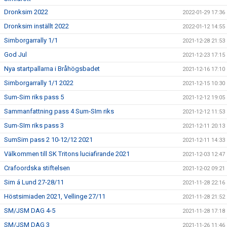
Dronksim 2022
2022-01-29 17:36
Dronksim inställt 2022
2022-01-12 14:55
Simborgarrally 1/1
2021-12-28 21:53
God Jul
2021-12-23 17:15
Nya startpallarna i Bråhögsbadet
2021-12-16 17:10
Simborgarrally 1/1 2022
2021-12-15 10:30
Sum-Sim riks pass 5
2021-12-12 19:05
Sammanfattning pass 4 Sum-SIm riks
2021-12-12 11:53
Sum-SIm riks pass 3
2021-12-11 20:13
SumSim pass 2 10-12/12 2021
2021-12-11 14:33
Välkommen till SK Tritons luciafirande 2021
2021-12-03 12:47
Crafoordska stiftelsen
2021-12-02 09:21
Sim á Lund 27-28/11
2021-11-28 22:16
Höstsimiaden 2021, Vellinge 27/11
2021-11-28 21:52
SM/JSM DAG 4-5
2021-11-28 17:18
SM/JSM DAG 3
2021-11-26 11:46