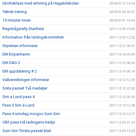
Idrottsklass med simning på Hagalidskolan
2018-01-12 14:55
Teknik träning
2018-01-04 20:31
15 minuter innan
2018-01-01 14:45
Regnbågsrally Startlista
2017-12-30 19:45
Information från tävlingskommittén
2017-12-29 12:32
Styrelsen informerar
2017-12-21 06:31
EM Köpenhamn
2017-12-18 05:09
EM DAG 3
2017-12-16 08:42
EM uppdatering # 2
2017-12-14 06:14
Valberedningen informerar
2017-12-12 12:33
Sista passet Två medaljer
2017-12-10 22:30
Sim a Lund pass 4
2017-12-10 20:50
Pass 3 Sim á Lund
2017-12-10 12:28
Pass 4 söndag morgon Sum-Sim
2017-12-10 12:27
Vårt pass två tävlingens tredje
2017-12-09 21:23
Sum-Sim första passet klart
2017-12-09 13:23