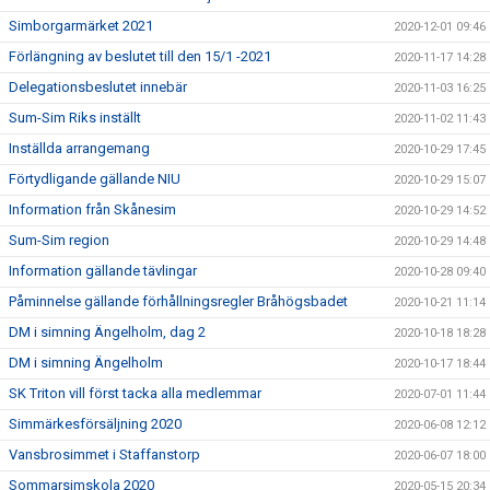
Simborgarmärket 2021
2020-12-01 09:46
Förlängning av beslutet till den 15/1 -2021
2020-11-17 14:28
Delegationsbeslutet innebär
2020-11-03 16:25
Sum-Sim Riks inställt
2020-11-02 11:43
Inställda arrangemang
2020-10-29 17:45
Förtydligande gällande NIU
2020-10-29 15:07
Information från Skånesim
2020-10-29 14:52
Sum-Sim region
2020-10-29 14:48
Information gällande tävlingar
2020-10-28 09:40
Påminnelse gällande förhållningsregler Bråhögsbadet
2020-10-21 11:14
DM i simning Ängelholm, dag 2
2020-10-18 18:28
DM i simning Ängelholm
2020-10-17 18:44
SK Triton vill först tacka alla medlemmar
2020-07-01 11:44
Simmärkesförsäljning 2020
2020-06-08 12:12
Vansbrosimmet i Staffanstorp
2020-06-07 18:00
Sommarsimskola 2020
2020-05-15 20:34