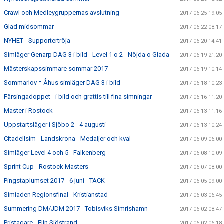
Crawl och Medleygruppernas avslutning
2017-06-25 19:05
Glad midsommar
2017-06-22 08:17
NYHET - Supportertröja
2017-06-20 14:41
Simläger Genarp DAG 3 i bild - Level 1 o 2 - Nöjda o Glada
2017-06-19 21:20
Mästerskapssimmare sommar 2017
2017-06-19 10:14
Sommarlov = Åhus simläger DAG 3 i bild
2017-06-18 10:23
Färsingadoppet - i bild och grattis till fina simningar
2017-06-16 11:20
Master i Rostock
2017-06-13 11:16
Uppstartsläger i Sjöbo 2 - 4 augusti
2017-06-13 10:24
Citadellsim - Landskrona - Medaljer och kval
2017-06-09 06:00
Simläger Level 4 och 5 - Falkenberg
2017-06-08 10:09
Sprint Cup - Rostock Masters
2017-06-07 08:00
Pingstaplumset 2017 - 6 juni - TACK
2017-06-05 09:00
Simiaden Regionsfinal - Kristianstad
2017-06-03 06:45
Summering DM/JDM 2017 - Tobisviks Simrishamn
2017-06-02 08:47
Pristagare - Elin Sjöstrand
2017-06-02 06:18