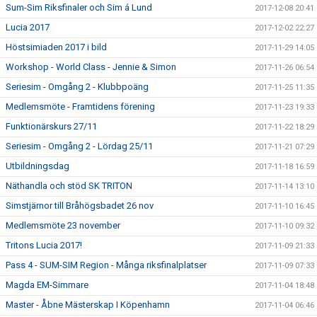
Sum-Sim Riksfinaler och Sim á Lund
2017-12-08 20:41
Lucia 2017
2017-12-02 22:27
Höstsimiaden 2017 i bild
2017-11-29 14:05
Workshop - World Class - Jennie & Simon
2017-11-26 06:54
Seriesim - Omgång 2 - Klubbpoäng
2017-11-25 11:35
Medlemsmöte - Framtidens förening
2017-11-23 19:33
Funktionärskurs 27/11
2017-11-22 18:29
Seriesim - Omgång 2 - Lördag 25/11
2017-11-21 07:29
Utbildningsdag
2017-11-18 16:59
Näthandla och stöd SK TRITON
2017-11-14 13:10
Simstjärnor till Bråhögsbadet 26 nov
2017-11-10 16:45
Medlemsmöte 23 november
2017-11-10 09:32
Tritons Lucia 2017!
2017-11-09 21:33
Pass 4 - SUM-SIM Region - Många riksfinalplatser
2017-11-09 07:33
Magda EM-Simmare
2017-11-04 18:48
Master - Åbne Mästerskap I Köpenhamn
2017-11-04 06:46