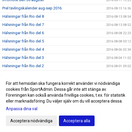
2016-08-17 13:25
Prel tävlingskalender aug-sep 2016
2016-08-15 16:36
Hälsningar från Rio del 8
2016-08-13 08:54
Hälsningar från Rio del 7
2016-08-13 08:52
Hälsningar från Rio del 6
2016-08-08 22:23
Hälsningar från Rio del 5
2016-08-08 03:12
Hälsningar från Rio del 4
2016-08-06 02:34
Hälsningar från Rio del 3
2016-08-04 11:02
Hälsningar från Rio del 2
2016-08-01 09:02
Första hälsningen från Rio
2016-07-28 22:40
SNART OLYMPISKA SOMMARSPELEN 2016
2016-07-24 11:59
För att hemsidan ska fungera korrekt använder vi nödvändiga
cookies från SportAdmin. Dessa går inte att stänga av.
Triton i radio
2016-07-20 13:00
Föreningen kan också använda frivilliga cookies, t.ex. för statistik
Sommarrea på Sportringen
2016-07-12 22:19
eller marknadsföring. Du väljer själv om du vill acceptera dessa.
SM/JSM dag 5
2016-07-11 22:23
Anpassa dina val
Triton-trio laddar för Rio
2016-07-11 12:47
Acceptera nödvändiga
Acceptera alla
SM/JSM dag4
2016-07-09 21:21
SM/JSM dag 3