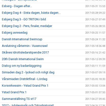
Esberg - Dagen efter...
2017-05-31 15:53
Esbjerg Dag 4 - Sista dagen, bästa dagen...
2017-05-28 09:22
Esbjerg Dag 3 - GO TRITON i bild
2017-05-27 07:49
Esbjerg Dag 2 - Pers, finaler, medaljer
2017-05-26 08:55
Esbjerg avresedag
2017-05-25 11:57
Danish International Swimcup
2017-05-24 11:32
Avslutning vårtermin - Vuxencrawl
2017-05-18 06:48
Skånes Idrottsledarstipendie 2017
2017-05-16 21:42
20th Danish International Swim
2017-05-12 09:39
Dialog om ny badanläggning
2017-05-11 11:59
Simiaden dag 2 - lyckad och roligt dag
2017-05-07 09:19
Vårsimiaden Distriktfinal - Lördag
2017-05-05 18:30
Korsvirkessim - Ystad Grand Prix 1
2017-05-05 13:04
Ystad Grand Prix 1
2017-05-01 07:50
Sammanställning TS vt17
2017-04-27 09:45
2017 - Jubileumsår och Tritonhistoria!!
2017-04-26 17:36