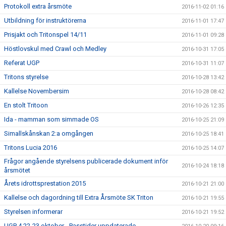
Protokoll extra årsmöte
2016-11-02 01:16
Utbildning för instruktörerna
2016-11-01 17:47
Prisjakt och Tritonspel 14/11
2016-11-01 09:28
Höstlovskul med Crawl och Medley
2016-10-31 17:05
Referat UGP
2016-10-31 11:07
Tritons styrelse
2016-10-28 13:42
Kallelse Novembersim
2016-10-28 08:42
En stolt Tritoon
2016-10-26 12:35
Ida - mamman som simmade OS
2016-10-25 21:09
Simallskånskan 2:a omgången
2016-10-25 18:41
Tritons Lucia 2016
2016-10-25 14:07
Frågor angående styrelsens publicerade dokument inför
2016-10-24 18:18
årsmötet
Årets idrottsprestation 2015
2016-10-21 21:00
Kallelse och dagordning till Extra Årsmöte SK Triton
2016-10-21 19:55
Styrelsen informerar
2016-10-21 19:52
UGP 4 22-23 oktober - Passtider uppdaterade