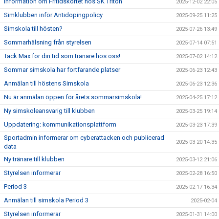
Information om Fritidskortet hos SK Triton
2025-12-02 22:05
Simklubben inför Antidopingpolicy
2025-09-25 11:25
Simskola till hösten?
2025-07-26 13:49
Sommarhälsning från styrelsen
2025-07-14 07:51
Tack Max för din tid som tränare hos oss!
2025-07-02 14:12
Sommar simskola har fortfarande platser
2025-06-23 12:43
Anmälan till höstens Simskola
2025-06-23 12:36
Nu är anmälan öppen för årets sommarsimskola!
2025-04-25 17:12
Ny simskoleansvarig till klubben
2025-03-25 19:14
Uppdatering: kommunikationsplattform
2025-03-23 17:39
Sportadmin informerar om cyberattacken och publicerad
2025-03-20 14:35
data
Ny tränare till klubben
2025-03-12 21:06
Styrelsen informerar
2025-02-28 16:50
Period 3
2025-02-17 16:34
Anmälan till simskola Period 3
2025-02-04
Styrelsen informerar
2025-01-31 14:00