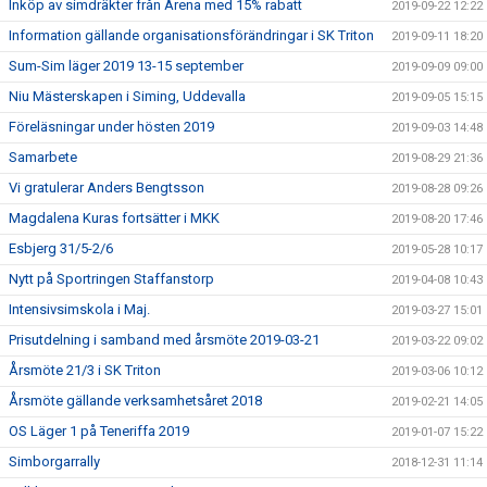
Inköp av simdräkter från Arena med 15% rabatt
2019-09-22 12:22
Information gällande organisationsförändringar i SK Triton
2019-09-11 18:20
Sum-Sim läger 2019 13-15 september
2019-09-09 09:00
Niu Mästerskapen i Siming, Uddevalla
2019-09-05 15:15
Föreläsningar under hösten 2019
2019-09-03 14:48
Samarbete
2019-08-29 21:36
Vi gratulerar Anders Bengtsson
2019-08-28 09:26
Magdalena Kuras fortsätter i MKK
2019-08-20 17:46
Esbjerg 31/5-2/6
2019-05-28 10:17
Nytt på Sportringen Staffanstorp
2019-04-08 10:43
Intensivsimskola i Maj.
2019-03-27 15:01
Prisutdelning i samband med årsmöte 2019-03-21
2019-03-22 09:02
Årsmöte 21/3 i SK Triton
2019-03-06 10:12
Årsmöte gällande verksamhetsåret 2018
2019-02-21 14:05
OS Läger 1 på Teneriffa 2019
2019-01-07 15:22
Simborgarrally
2018-12-31 11:14