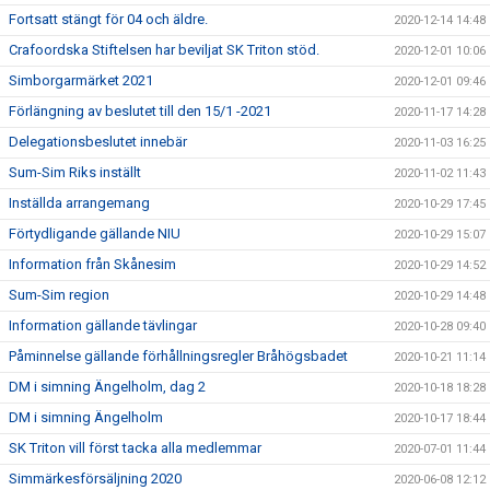
Fortsatt stängt för 04 och äldre.
2020-12-14 14:48
Crafoordska Stiftelsen har beviljat SK Triton stöd.
2020-12-01 10:06
Simborgarmärket 2021
2020-12-01 09:46
Förlängning av beslutet till den 15/1 -2021
2020-11-17 14:28
Delegationsbeslutet innebär
2020-11-03 16:25
Sum-Sim Riks inställt
2020-11-02 11:43
Inställda arrangemang
2020-10-29 17:45
Förtydligande gällande NIU
2020-10-29 15:07
Information från Skånesim
2020-10-29 14:52
Sum-Sim region
2020-10-29 14:48
Information gällande tävlingar
2020-10-28 09:40
Påminnelse gällande förhållningsregler Bråhögsbadet
2020-10-21 11:14
DM i simning Ängelholm, dag 2
2020-10-18 18:28
DM i simning Ängelholm
2020-10-17 18:44
SK Triton vill först tacka alla medlemmar
2020-07-01 11:44
Simmärkesförsäljning 2020
2020-06-08 12:12