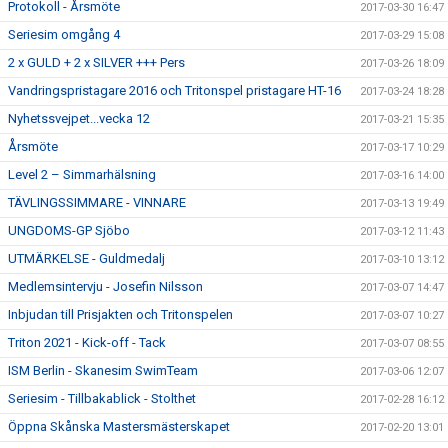
Protokoll - Årsmöte
2017-03-30 16:47
Seriesim omgång 4
2017-03-29 15:08
2 x GULD + 2 x SILVER +++ Pers
2017-03-26 18:09
Vandringspristagare 2016 och Tritonspel pristagare HT-16
2017-03-24 18:28
Nyhetssvejpet...vecka 12
2017-03-21 15:35
Årsmöte
2017-03-17 10:29
Level 2 – Simmarhälsning
2017-03-16 14:00
TÄVLINGSSIMMARE - VINNARE
2017-03-13 19:49
UNGDOMS-GP Sjöbo
2017-03-12 11:43
UTMÄRKELSE - Guldmedalj
2017-03-10 13:12
Medlemsintervju - Josefin Nilsson
2017-03-07 14:47
Inbjudan till Prisjakten och Tritonspelen
2017-03-07 10:27
Triton 2021 - Kick-off - Tack
2017-03-07 08:55
ISM Berlin - Skanesim SwimTeam
2017-03-06 12:07
Seriesim - Tillbakablick - Stolthet
2017-02-28 16:12
Öppna Skånska Mastersmästerskapet
2017-02-20 13:01