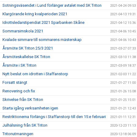
Sotningsväsendet i Lund förlänger avtalet med SK Triton
2021-04-24 09:53
Klargörande kring kvalperioden 2021
2021-04-13 19:31
Idrottsledarstipendiat 2021 Sparbanken Skåne
2021-04-12 15:36
Sommarsimskola 2021
2021-04-06 10:45
Kvalade simmare till sommarens mästerskap
2021-04-06 10:43
Årsmöte SK Triton 25/3 2021
2021-03-27 07:33
Årsmöteskallelse SK Triton
2021-03-10 11:38
Årsmöte i SK Triton
2021-03-09 18:37
Nytt beslut om idrotten i Staffanstorp
2021-02-03 11:22
Forsatt stängt
2021-01-27 11:00
Renovering och fix
2021-01-26 15:08
Skrivelse från SK Triton
2021-01-25 15:01
Starta igång verksamheten igen
2021-01-21 12:43
Restriktionerna förlängs i Staffanstorp till den 15:e februari
2021-01-11 12:31
Julhälsning från SK Triton
2020-12-23 11:13
Tritonutmaningen
2020-12-18 06:09