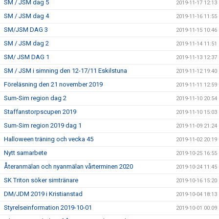
SM / JSM dag 5
2019-11-17 12:13
SM / JSM dag 4
2019-11-16 11:55
SM/JSM DAG 3
2019-11-15 10:46
SM / JSM dag 2
2019-11-14 11:51
SM/ JSM DAG 1
2019-11-13 12:37
SM / JSM i simning den 12-17/11 Eskilstuna
2019-11-12 19:40
Föreläsning den 21 november 2019
2019-11-11 12:59
Sum-Sim region dag 2
2019-11-10 20:54
Staffanstorpscupen 2019
2019-11-10 15:03
Sum-Sim region 2019 dag 1
2019-11-09 21:24
Halloween träning och vecka 45
2019-11-02 20:19
Nytt samarbete
2019-10-25 16:55
Återanmälan och nyanmälan vårterminen 2020
2019-10-24 11:45
SK Triton söker simtränare
2019-10-16 15:20
DM/JDM 2019 i Kristianstad
2019-10-04 18:13
Styrelseinformation 2019-10-01
2019-10-01 00:09