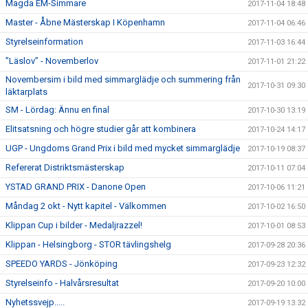
Magda EM-Simmare
2017-11-04 18:48
Master - Åbne Mästerskap I Köpenhamn
2017-11-04 06:46
Styrelseinformation
2017-11-03 16:44
”Läslov” - Novemberlov
2017-11-01 21:22
Novembersim i bild med simmarglädje och summering från
2017-10-31 09:30
läktarplats
SM - Lördag: Ännu en final
2017-10-30 13:19
Elitsatsning och högre studier går att kombinera
2017-10-24 14:17
UGP - Ungdoms Grand Prix i bild med mycket simmarglädje
2017-10-19 08:37
Refererat Distriktsmästerskap
2017-10-11 07:04
YSTAD GRAND PRIX - Danone Open
2017-10-06 11:21
Måndag 2 okt - Nytt kapitel - Välkommen
2017-10-02 16:50
Klippan Cup i bilder - Medaljrazzel!
2017-10-01 08:53
Klippan - Helsingborg - STOR tävlingshelg
2017-09-28 20:36
SPEEDO YARDS - Jönköping
2017-09-23 12:32
Styrelseinfo - Halvårsresultat
2017-09-20 10:00
Nyhetssvejp.....
2017-09-19 13:32