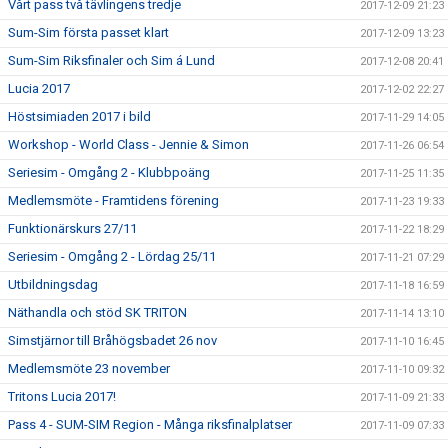
Vårt pass två tävlingens tredje
2017-12-09 21:23
Sum-Sim första passet klart
2017-12-09 13:23
Sum-Sim Riksfinaler och Sim á Lund
2017-12-08 20:41
Lucia 2017
2017-12-02 22:27
Höstsimiaden 2017 i bild
2017-11-29 14:05
Workshop - World Class - Jennie & Simon
2017-11-26 06:54
Seriesim - Omgång 2 - Klubbpoäng
2017-11-25 11:35
Medlemsmöte - Framtidens förening
2017-11-23 19:33
Funktionärskurs 27/11
2017-11-22 18:29
Seriesim - Omgång 2 - Lördag 25/11
2017-11-21 07:29
Utbildningsdag
2017-11-18 16:59
Näthandla och stöd SK TRITON
2017-11-14 13:10
Simstjärnor till Bråhögsbadet 26 nov
2017-11-10 16:45
Medlemsmöte 23 november
2017-11-10 09:32
Tritons Lucia 2017!
2017-11-09 21:33
Pass 4 - SUM-SIM Region - Många riksfinalplatser
2017-11-09 07:33