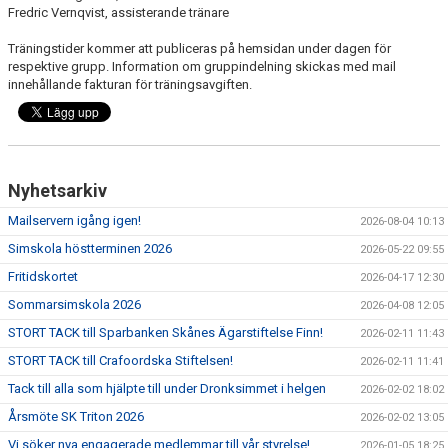
Fredric Vernqvist, assisterande tränare
Träningstider kommer att publiceras på hemsidan under dagen för
respektive grupp. Information om gruppindelning skickas med mail
innehållande fakturan för träningsavgiften.
Nyhetsarkiv
Mailservern igång igen!
2026-08-04 10:13
Simskola höstterminen 2026
2026-05-22 09:55
Fritidskortet
2026-04-17 12:30
Sommarsimskola 2026
2026-04-08 12:05
STORT TACK till Sparbanken Skånes Ägarstiftelse Finn!
2026-02-11 11:43
STORT TACK till Crafoordska Stiftelsen!
2026-02-11 11:41
Tack till alla som hjälpte till under Dronksimmet i helgen
2026-02-02 18:02
Årsmöte SK Triton 2026
2026-02-02 13:05
Vi söker nya engagerade medlemmar till vår styrelse!
2026-01-05 18:25