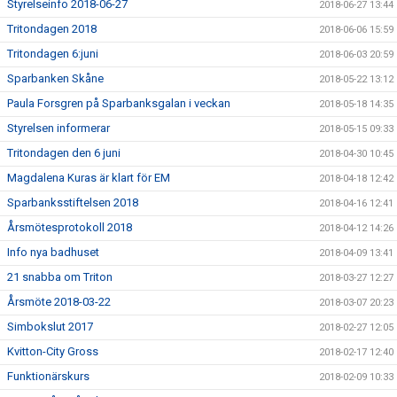
Styrelseinfo 2018-06-27
2018-06-27 13:44
Tritondagen 2018
2018-06-06 15:59
Tritondagen 6:juni
2018-06-03 20:59
Sparbanken Skåne
2018-05-22 13:12
Paula Forsgren på Sparbanksgalan i veckan
2018-05-18 14:35
Styrelsen informerar
2018-05-15 09:33
Tritondagen den 6 juni
2018-04-30 10:45
Magdalena Kuras är klart för EM
2018-04-18 12:42
Sparbanksstiftelsen 2018
2018-04-16 12:41
Årsmötesprotokoll 2018
2018-04-12 14:26
Info nya badhuset
2018-04-09 13:41
21 snabba om Triton
2018-03-27 12:27
Årsmöte 2018-03-22
2018-03-07 20:23
Simbokslut 2017
2018-02-27 12:05
Kvitton-City Gross
2018-02-17 12:40
Funktionärskurs
2018-02-09 10:33