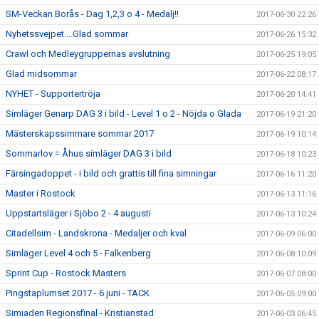
SM-Veckan Borås - Dag 1,2,3 o 4 - Medalj!!
2017-06-30 22:26
Nyhetssvejpet....Glad sommar
2017-06-26 15:32
Crawl och Medleygruppernas avslutning
2017-06-25 19:05
Glad midsommar
2017-06-22 08:17
NYHET - Supportertröja
2017-06-20 14:41
Simläger Genarp DAG 3 i bild - Level 1 o 2 - Nöjda o Glada
2017-06-19 21:20
Mästerskapssimmare sommar 2017
2017-06-19 10:14
Sommarlov = Åhus simläger DAG 3 i bild
2017-06-18 10:23
Färsingadoppet - i bild och grattis till fina simningar
2017-06-16 11:20
Master i Rostock
2017-06-13 11:16
Uppstartsläger i Sjöbo 2 - 4 augusti
2017-06-13 10:24
Citadellsim - Landskrona - Medaljer och kval
2017-06-09 06:00
Simläger Level 4 och 5 - Falkenberg
2017-06-08 10:09
Sprint Cup - Rostock Masters
2017-06-07 08:00
Pingstaplumset 2017 - 6 juni - TACK
2017-06-05 09:00
Simiaden Regionsfinal - Kristianstad
2017-06-03 06:45