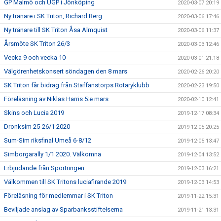
GP Malmö och UGP i Jönköping
2020-03-07 20:19
Ny tränare i SK Triton, Richard Berg.
2020-03-06 17:46
Ny tränare till SK Triton Åsa Almquist
2020-03-06 11:37
Årsmöte SK Triton 26/3
2020-03-03 12:46
Vecka 9 och vecka 10
2020-03-01 21:18
Välgörenhetskonsert söndagen den 8 mars
2020-02-26 20:20
SK Triton får bidrag från Staffanstorps Rotaryklubb
2020-02-23 19:50
Föreläsning av Niklas Harris 5:e mars
2020-02-10 12:41
Skins och Lucia 2019
2019-12-17 08:34
Dronksim 25-26/1 2020
2019-12-05 20:25
Sum-Sim riksfinal Umeå 6-8/12
2019-12-05 13:47
Simborgarally 1/1 2020. Välkomna
2019-12-04 13:52
Erbjudande från Sportringen
2019-12-03 16:21
Välkommen till SK Tritons luciafirande 2019
2019-12-03 14:53
Föreläsning för medlemmar i SK Triton
2019-11-22 15:31
Beviljade anslag av Sparbanksstiftelserna
2019-11-21 13:31