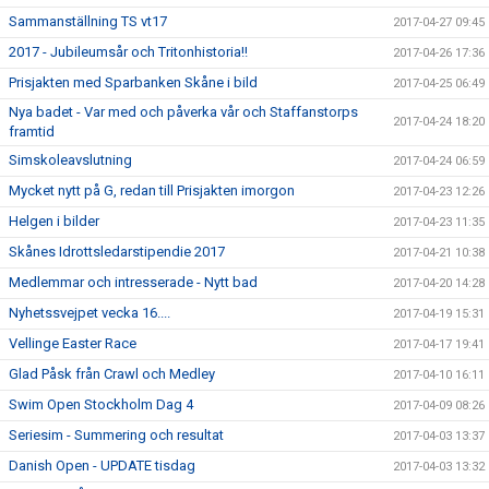
Sammanställning TS vt17
2017-04-27 09:45
2017 - Jubileumsår och Tritonhistoria!!
2017-04-26 17:36
Prisjakten med Sparbanken Skåne i bild
2017-04-25 06:49
Nya badet - Var med och påverka vår och Staffanstorps
2017-04-24 18:20
framtid
Simskoleavslutning
2017-04-24 06:59
Mycket nytt på G, redan till Prisjakten imorgon
2017-04-23 12:26
Helgen i bilder
2017-04-23 11:35
Skånes Idrottsledarstipendie 2017
2017-04-21 10:38
Medlemmar och intresserade - Nytt bad
2017-04-20 14:28
Nyhetssvejpet vecka 16....
2017-04-19 15:31
Vellinge Easter Race
2017-04-17 19:41
Glad Påsk från Crawl och Medley
2017-04-10 16:11
Swim Open Stockholm Dag 4
2017-04-09 08:26
Seriesim - Summering och resultat
2017-04-03 13:37
Danish Open - UPDATE tisdag
2017-04-03 13:32