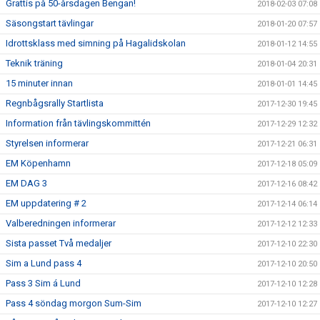
Grattis på 50-årsdagen Bengan!
2018-02-03 07:08
Säsongstart tävlingar
2018-01-20 07:57
Idrottsklass med simning på Hagalidskolan
2018-01-12 14:55
Teknik träning
2018-01-04 20:31
15 minuter innan
2018-01-01 14:45
Regnbågsrally Startlista
2017-12-30 19:45
Information från tävlingskommittén
2017-12-29 12:32
Styrelsen informerar
2017-12-21 06:31
EM Köpenhamn
2017-12-18 05:09
EM DAG 3
2017-12-16 08:42
EM uppdatering # 2
2017-12-14 06:14
Valberedningen informerar
2017-12-12 12:33
Sista passet Två medaljer
2017-12-10 22:30
Sim a Lund pass 4
2017-12-10 20:50
Pass 3 Sim á Lund
2017-12-10 12:28
Pass 4 söndag morgon Sum-Sim
2017-12-10 12:27