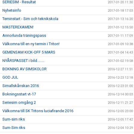
SERIESIM - Resultat
2017-01-20 11:30
Nyhetsinfo
2017-01-18 17:03
Teminstart - Sim och teknikskola
2017-01-13 16:20
MASTEREXAMEN!
2017-01-12 15:50
Annorlunda träningspass
2017-01-11 17:09
Välkomna till en ny termin i Triton!
2017-01-09 10:38
GEMENSAM KICK-OFF 5 MARS
2017-01-04 14:43
NYÅRSPASSET i bild........
2017-01-02 19:58
BOKNING AV SIMSKOLOR
2016-12-27 11:51
GOD JUL
2016-12-23 12:18
Simallskånskan 2016
2016-12-23 01:00
Bokningsstart vt-17
2016-12-14 00:03
Seriesim omgång 2
2016-12-11 21:27
Välkomna till SK Tritons luciafirande 2016
2016-12-05 23:00
Sum-sim riks
2016-12-05 17:42
Sum-Sim riks
2016-12-04 10:29