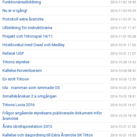
Funktionärsutbildning
2016-11-02 18:30
Nu är vi igång!
2016-11-02 09:29
Protokoll extra årsmöte
2016-11-02 01:16
Utbildning för instruktörerna
2016-11-01 17:47
Prisjakt och Tritonspel 14/11
2016-11-01 09:28
Höstlovskul med Crawl och Medley
2016-10-31 17:05
Referat UGP
2016-10-31 11:07
Tritons styrelse
2016-10-28 13:42
Kallelse Novembersim
2016-10-28 08:42
En stolt Tritoon
2016-10-26 12:35
Ida - mamman som simmade OS
2016-10-25 21:09
Simallskånskan 2:a omgången
2016-10-25 18:41
Tritons Lucia 2016
2016-10-25 14:07
Frågor angående styrelsens publicerade dokument inför
2016-10-24 18:18
årsmötet
Årets idrottsprestation 2015
2016-10-21 21:00
Kallelse och dagordning till Extra Årsmöte SK Triton
2016-10-21 19:55