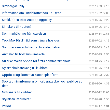
Simborgar Rally
2025-12-03 12:16
Information om Fritidskortet hos SK Triton
2025-12-02 22:05
Simklubben inför Antidopingpolicy
2025-09-25 11:25
Simskola till hösten?
2025-07-26 13:49
Sommarhälsning från styrelsen
2025-07-14 07:51
Tack Max för din tid som tränare hos oss!
2025-07-02 14:12
Sommar simskola har fortfarande platser
2025-06-23 12:43
Anmälan till höstens Simskola
2025-06-23 12:36
Nu är anmälan öppen för årets sommarsimskola!
2025-04-25 17:12
Ny simskoleansvarig till klubben
2025-03-25 19:14
Uppdatering: kommunikationsplattform
2025-03-23 17:39
Sportadmin informerar om cyberattacken och publicerad
2025-03-20 14:35
data
Ny tränare till klubben
2025-03-12 21:06
Styrelsen informerar
2025-02-28 16:50
Period 3
2025-02-17 16:34