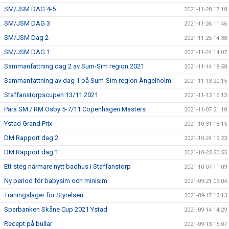
SM/JSM DAG 4-5
2021-11-28 17:18
SM/JSM DAG 3
2021-11-26 11:46
SM/JSM Dag 2
2021-11-25 14:38
SM/JSM DAG 1
2021-11-24 14:07
Sammanfattning dag 2 av Sum-Sim region 2021
2021-11-14 18:58
Sammanfattning av dag 1 på Sum-Sim region Ängelholm
2021-11-13 20:15
Staffanstorpscupen 13/11 2021
2021-11-13 16:13
Para SM / RM Osby 5-7/11 Copenhagen Masters
2021-11-07 21:18
Ystad Grand Prix
2021-10-31 18:15
DM Rapport dag 2
2021-10-24 19:23
DM Rapport dag 1
2021-10-23 20:55
Ett steg närmare nytt badhus i Staffanstorp
2021-10-07 11:09
Ny period för babysim och minisim
2021-09-21 09:04
Träningsläger för Styrelsen
2021-09-17 12:13
Sparbanken Skåne Cup 2021 Ystad
2021-09-14 14:29
Recept på bullar
2021-09-13 15:07