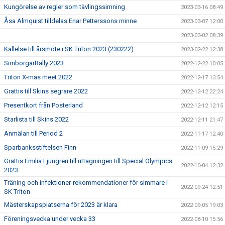
Kungörelse av regler som tävlingssimning
2023-03-16 08:49
Åsa Almquist tilldelas Enar Petterssons minne
2023-03-07 12:00
2023-03-02 08:39
Kallelse till årsmöte i SK Triton 2023 (230222)
2023-02-22 12:38
SimborgarRally 2023
2022-12-22 10:05
Triton X-mas meet 2022
2022-12-17 13:54
Grattis till Skins segrare 2022
2022-12-12 22:24
Presentkort från Posterland
2022-12-12 12:15
Starlista till Skins 2022
2022-12-11 21:47
Anmälan till Period 2
2022-11-17 12:40
Sparbanksstiftelsen Finn
2022-11-09 15:29
Grattis Emilia Ljungren till uttagningen till Special Olympics
2022-10-04 12:32
2023
Träning och infektioner-rekommendationer för simmare i
2022-09-24 12:51
SK Triton
Mästerskapsplatserna för 2023 är klara
2022-09-05 19:03
Föreningsvecka under vecka 33
2022-08-10 15:56