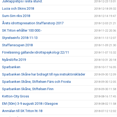
Julklappstips i sista stund.
2018-12-23 13:01
Lucia och Skins 2018
2018-12-18 09:32
Sum-Sim riks 2018
2018-12-14 19:47
Årets idrottspresation Staffanstorp 2017
2018-12-03 21:21
SK Triton erhåller 100 000:-
2018-11-22 20:36
Styrelseinfo 2018-11-13
2018-11-13 12:07
Staffanscupen 2018
2018-11-09 21:30
Föreläsning gällande idrottspsykologi 22/11
2018-11-07 15:32
Nyårslöfte 2019
2018-10-31 20:18
Sparbanken
2018-10-17 16:05
Sparbanken Skåne har bidragit till nya instruktörskläder
2018-09-30 12:09
Sparbanken Skåne, Stiftelsen Färs och Frosta
2018-09-30 12:05
Sparbanken Skåne, Stiftelsen Finn
2018-09-30 11:58
Kvitton-City Gross
2018-08-16 17:45
EM (50m) 3-9 augusti 2018 i Glasgow
2018-08-02 11:58
Anmälan till SK Triton ht-18
2018-07-12 12:02