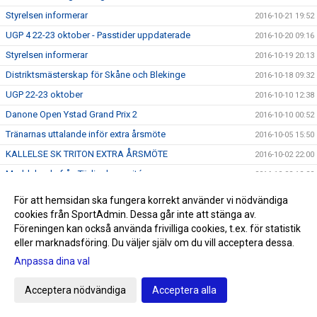
Styrelsen informerar
2016-10-21 19:52
UGP 4 22-23 oktober - Passtider uppdaterade
2016-10-20 09:16
Styrelsen informerar
2016-10-19 20:13
Distriktsmästerskap för Skåne och Blekinge
2016-10-18 09:32
UGP 22-23 oktober
2016-10-10 12:38
Danone Open Ystad Grand Prix 2
2016-10-10 00:52
Tränarnas uttalande inför extra årsmöte
2016-10-05 15:50
KALLELSE SK TRITON EXTRA ÅRSMÖTE
2016-10-02 22:00
Meddelande från Tävlingkommitén
2016-10-02 12:22
Kö till vårterminen 2017
2016-10-01 20:01
För att hemsidan ska fungera korrekt använder vi nödvändiga
Simallskånskan avdelning 1
cookies från SportAdmin. Dessa går inte att stänga av.
2016-09-29 22:14
Föreningen kan också använda frivilliga cookies, t.ex. för statistik
VM i Livräddning 2016
2016-09-19 23:14
eller marknadsföring. Du väljer själv om du vill acceptera dessa.
Erbjudande Sportringen
2016-09-10 21:09
Anpassa dina val
Livräddnings VM
2016-09-01 18:58
Acceptera nödvändiga
Acceptera alla
Poseidon Team Cup
2016-08-29 21:34
Bokingsstart
2016-08-22 10:47