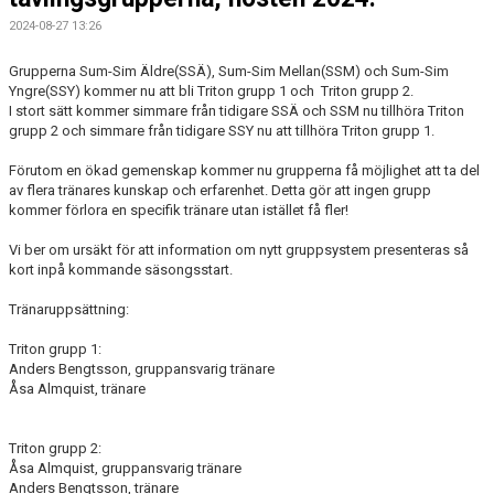
2024-08-27 13:26
Grupperna Sum-Sim Äldre(SSÄ), Sum-Sim Mellan(SSM) och Sum-Sim
Yngre(SSY) kommer nu att bli Triton grupp 1 och Triton grupp 2.
I stort sätt kommer simmare från tidigare SSÄ och SSM nu tillhöra Triton
grupp 2 och simmare från tidigare SSY nu att tillhöra Triton grupp 1.
Förutom en ökad gemenskap kommer nu grupperna få möjlighet att ta del
av flera tränares kunskap och erfarenhet. Detta gör att ingen grupp
kommer förlora en specifik tränare utan istället få fler!
Vi ber om ursäkt för att information om nytt gruppsystem presenteras så
kort inpå kommande säsongsstart.
Tränaruppsättning:
Triton grupp 1:
Anders Bengtsson, gruppansvarig tränare
Åsa Almquist, tränare
Triton grupp 2:
Åsa Almquist, gruppansvarig tränare
Anders Bengtsson, tränare