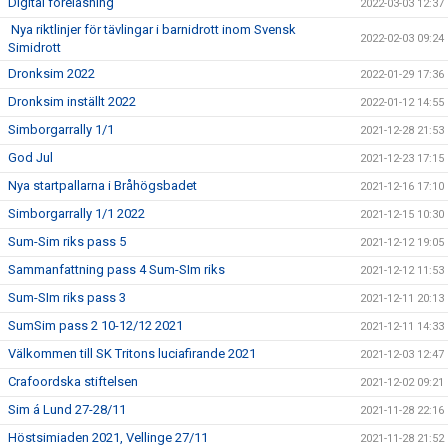
Digital föreläsning
2022-03-03 12:37
Nya riktlinjer för tävlingar i barnidrott inom Svensk
2022-02-03 09:24
Simidrott
Dronksim 2022
2022-01-29 17:36
Dronksim inställt 2022
2022-01-12 14:55
Simborgarrally 1/1
2021-12-28 21:53
God Jul
2021-12-23 17:15
Nya startpallarna i Bråhögsbadet
2021-12-16 17:10
Simborgarrally 1/1 2022
2021-12-15 10:30
Sum-Sim riks pass 5
2021-12-12 19:05
Sammanfattning pass 4 Sum-SIm riks
2021-12-12 11:53
Sum-SIm riks pass 3
2021-12-11 20:13
SumSim pass 2 10-12/12 2021
2021-12-11 14:33
Välkommen till SK Tritons luciafirande 2021
2021-12-03 12:47
Crafoordska stiftelsen
2021-12-02 09:21
Sim á Lund 27-28/11
2021-11-28 22:16
Höstsimiaden 2021, Vellinge 27/11
2021-11-28 21:52