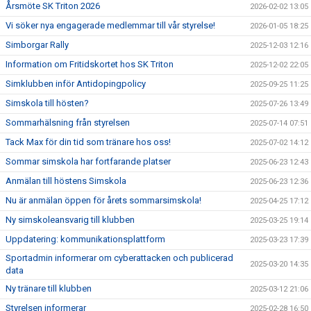
Årsmöte SK Triton 2026
2026-02-02 13:05
Vi söker nya engagerade medlemmar till vår styrelse!
2026-01-05 18:25
Simborgar Rally
2025-12-03 12:16
Information om Fritidskortet hos SK Triton
2025-12-02 22:05
Simklubben inför Antidopingpolicy
2025-09-25 11:25
Simskola till hösten?
2025-07-26 13:49
Sommarhälsning från styrelsen
2025-07-14 07:51
Tack Max för din tid som tränare hos oss!
2025-07-02 14:12
Sommar simskola har fortfarande platser
2025-06-23 12:43
Anmälan till höstens Simskola
2025-06-23 12:36
Nu är anmälan öppen för årets sommarsimskola!
2025-04-25 17:12
Ny simskoleansvarig till klubben
2025-03-25 19:14
Uppdatering: kommunikationsplattform
2025-03-23 17:39
Sportadmin informerar om cyberattacken och publicerad
2025-03-20 14:35
data
Ny tränare till klubben
2025-03-12 21:06
Styrelsen informerar
2025-02-28 16:50