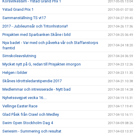
Korsvirkessim - Ystad Grand Prix 1
2017-05-05 13:04
Ystad Grand Prix 1
2017-05-01 07:50
Sammanställning TS vt17
2017-04-27 09:45
2017 - Jubileumsår och Tritonhistoria!!
2017-04-26 17:36
Prisjakten med Sparbanken Skåne i bild
2017-04-25 06:49
Nya badet - Var med och påverka vår och Staffanstorps
2017-04-24 18:20
framtid
Simskoleavslutning
2017-04-24 06:59
Mycket nytt på G, redan till Prisjakten imorgon
2017-04-23 12:26
Helgen i bilder
2017-04-23 11:35
Skånes Idrottsledarstipendie 2017
2017-04-21 10:38
Medlemmar och intresserade - Nytt bad
2017-04-20 14:28
Nyhetssvejpet vecka 16....
2017-04-19 15:31
Vellinge Easter Race
2017-04-17 19:41
Glad Påsk från Crawl och Medley
2017-04-10 16:11
Swim Open Stockholm Dag 4
2017-04-09 08:26
Seriesim - Summering och resultat
2017-04-03 13:37