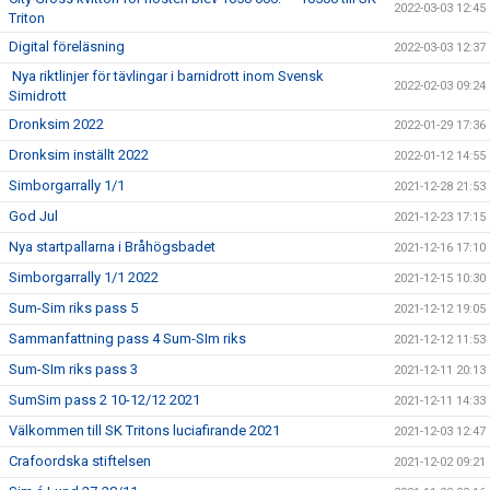
2022-03-03 12:45
Triton
Digital föreläsning
2022-03-03 12:37
Nya riktlinjer för tävlingar i barnidrott inom Svensk
2022-02-03 09:24
Simidrott
Dronksim 2022
2022-01-29 17:36
Dronksim inställt 2022
2022-01-12 14:55
Simborgarrally 1/1
2021-12-28 21:53
God Jul
2021-12-23 17:15
Nya startpallarna i Bråhögsbadet
2021-12-16 17:10
Simborgarrally 1/1 2022
2021-12-15 10:30
Sum-Sim riks pass 5
2021-12-12 19:05
Sammanfattning pass 4 Sum-SIm riks
2021-12-12 11:53
Sum-SIm riks pass 3
2021-12-11 20:13
SumSim pass 2 10-12/12 2021
2021-12-11 14:33
Välkommen till SK Tritons luciafirande 2021
2021-12-03 12:47
Crafoordska stiftelsen
2021-12-02 09:21