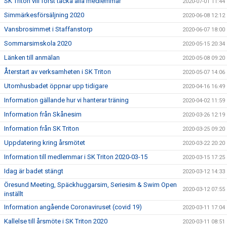
SK Triton vill först tacka alla medlemmar
2020-07-01 11:44
Simmärkesförsäljning 2020
2020-06-08 12:12
Vansbrosimmet i Staffanstorp
2020-06-07 18:00
Sommarsimskola 2020
2020-05-15 20:34
Länken till anmälan
2020-05-08 09:20
Återstart av verksamheten i SK Triton
2020-05-07 14:06
Utomhusbadet öppnar upp tidigare
2020-04-16 16:49
Information gällande hur vi hanterar träning
2020-04-02 11:59
Information från Skånesim
2020-03-26 12:19
Information från SK Triton
2020-03-25 09:20
Uppdatering kring årsmötet
2020-03-22 20:20
Information till medlemmar i SK Triton 2020-03-15
2020-03-15 17:25
Idag är badet stängt
2020-03-12 14:33
Öresund Meeting, Späckhuggarsim, Seriesim & Swim Open
2020-03-12 07:55
inställt
Information angående Coronaviruset (covid 19)
2020-03-11 17:04
Kallelse till årsmöte i SK Triton 2020
2020-03-11 08:51