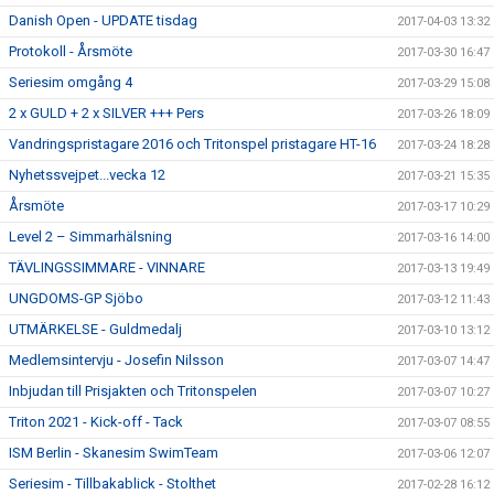
Danish Open - UPDATE tisdag
2017-04-03 13:32
Protokoll - Årsmöte
2017-03-30 16:47
Seriesim omgång 4
2017-03-29 15:08
2 x GULD + 2 x SILVER +++ Pers
2017-03-26 18:09
Vandringspristagare 2016 och Tritonspel pristagare HT-16
2017-03-24 18:28
Nyhetssvejpet...vecka 12
2017-03-21 15:35
Årsmöte
2017-03-17 10:29
Level 2 – Simmarhälsning
2017-03-16 14:00
TÄVLINGSSIMMARE - VINNARE
2017-03-13 19:49
UNGDOMS-GP Sjöbo
2017-03-12 11:43
UTMÄRKELSE - Guldmedalj
2017-03-10 13:12
Medlemsintervju - Josefin Nilsson
2017-03-07 14:47
Inbjudan till Prisjakten och Tritonspelen
2017-03-07 10:27
Triton 2021 - Kick-off - Tack
2017-03-07 08:55
ISM Berlin - Skanesim SwimTeam
2017-03-06 12:07
Seriesim - Tillbakablick - Stolthet
2017-02-28 16:12