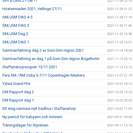
Sim á Lund 27-28/11
2021-11-28 22:16
Höstsimiaden 2021, Vellinge 27/11
2021-11-28 21:52
SM/JSM DAG 4-5
2021-11-28 17:18
SM/JSM DAG 3
2021-11-26 11:46
SM/JSM Dag 2
2021-11-25 14:38
SM/JSM DAG 1
2021-11-24 14:07
Sammanfattning dag 2 av Sum-Sim region 2021
2021-11-14 18:58
Sammanfattning av dag 1 på Sum-Sim region Ängelholm
2021-11-13 20:15
Staffanstorpscupen 13/11 2021
2021-11-13 16:13
Para SM / RM Osby 5-7/11 Copenhagen Masters
2021-11-07 21:18
Ystad Grand Prix
2021-10-31 18:15
DM Rapport dag 2
2021-10-24 19:23
DM Rapport dag 1
2021-10-23 20:55
Ett steg närmare nytt badhus i Staffanstorp
2021-10-07 11:09
Ny period för babysim och minisim
2021-09-21 09:04
Träningsläger för Styrelsen
2021-09-17 12:13