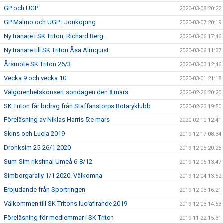
GP och UGP
2020-03-08 20:22
GP Malmö och UGP i Jönköping
2020-03-07 20:19
Ny tränare i SK Triton, Richard Berg.
2020-03-06 17:46
Ny tränare till SK Triton Åsa Almquist
2020-03-06 11:37
Årsmöte SK Triton 26/3
2020-03-03 12:46
Vecka 9 och vecka 10
2020-03-01 21:18
Välgörenhetskonsert söndagen den 8 mars
2020-02-26 20:20
SK Triton får bidrag från Staffanstorps Rotaryklubb
2020-02-23 19:50
Föreläsning av Niklas Harris 5:e mars
2020-02-10 12:41
Skins och Lucia 2019
2019-12-17 08:34
Dronksim 25-26/1 2020
2019-12-05 20:25
Sum-Sim riksfinal Umeå 6-8/12
2019-12-05 13:47
Simborgarally 1/1 2020. Välkomna
2019-12-04 13:52
Erbjudande från Sportringen
2019-12-03 16:21
Välkommen till SK Tritons luciafirande 2019
2019-12-03 14:53
Föreläsning för medlemmar i SK Triton
2019-11-22 15:31