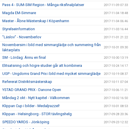
Pass 4 - SUM-SIM Region - Många riksfinalplatser
2017-11-09 07:33
Magda EM-Simmare
2017-11-04 18:48
Master - Åbne Mästerskap I Köpenhamn
2017-11-04 06:46
Styrelseinformation
2017-11-03 16:44
”Läslov” - Novemberlov
2017-11-01 21:22
Novembersim i bild med simmarglädje och summering från
2017-10-31 09:30
läktarplats
SM - Lördag: Ännu en final
2017-10-30 13:19
Elitsatsning och högre studier går att kombinera
2017-10-24 14:17
UGP - Ungdoms Grand Prix i bild med mycket simmarglädje
2017-10-19 08:37
Refererat Distriktsmästerskap
2017-10-11 07:04
YSTAD GRAND PRIX - Danone Open
2017-10-06 11:21
Måndag 2 okt - Nytt kapitel - Välkommen
2017-10-02 16:50
Klippan Cup i bilder - Medaljrazzel!
2017-10-01 08:53
Klippan - Helsingborg - STOR tävlingshelg
2017-09-28 20:36
SPEEDO YARDS - Jönköping
2017-09-23 12:32