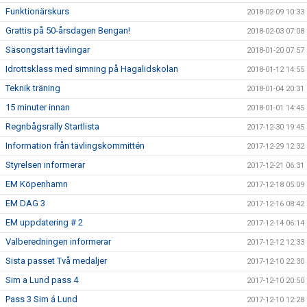
Funktionärskurs
2018-02-09 10:33
Grattis på 50-årsdagen Bengan!
2018-02-03 07:08
Säsongstart tävlingar
2018-01-20 07:57
Idrottsklass med simning på Hagalidskolan
2018-01-12 14:55
Teknik träning
2018-01-04 20:31
15 minuter innan
2018-01-01 14:45
Regnbågsrally Startlista
2017-12-30 19:45
Information från tävlingskommittén
2017-12-29 12:32
Styrelsen informerar
2017-12-21 06:31
EM Köpenhamn
2017-12-18 05:09
EM DAG 3
2017-12-16 08:42
EM uppdatering # 2
2017-12-14 06:14
Valberedningen informerar
2017-12-12 12:33
Sista passet Två medaljer
2017-12-10 22:30
Sim a Lund pass 4
2017-12-10 20:50
Pass 3 Sim á Lund
2017-12-10 12:28