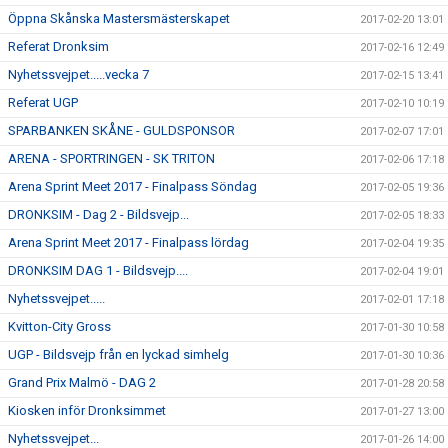
Öppna Skånska Mastersmästerskapet
2017-02-20 13:01
Referat Dronksim
2017-02-16 12:49
Nyhetssvejpet.....vecka 7
2017-02-15 13:41
Referat UGP
2017-02-10 10:19
SPARBANKEN SKÅNE - GULDSPONSOR
2017-02-07 17:01
ARENA - SPORTRINGEN - SK TRITON
2017-02-06 17:18
Arena Sprint Meet 2017 - Finalpass Söndag
2017-02-05 19:36
DRONKSIM - Dag 2 - Bildsvejp...
2017-02-05 18:33
Arena Sprint Meet 2017 - Finalpass lördag
2017-02-04 19:35
DRONKSIM DAG 1 - Bildsvejp....
2017-02-04 19:01
Nyhetssvejpet.....
2017-02-01 17:18
Kvitton-City Gross
2017-01-30 10:58
UGP - Bildsvejp från en lyckad simhelg
2017-01-30 10:36
Grand Prix Malmö - DAG 2
2017-01-28 20:58
Kiosken inför Dronksimmet
2017-01-27 13:00
Nyhetssvejpet...
2017-01-26 14:00