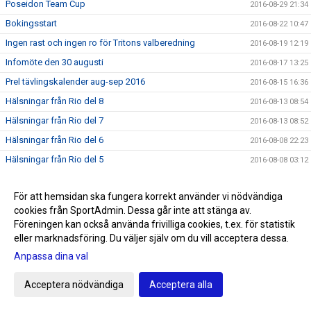
Poseidon Team Cup
2016-08-29 21:34
Bokingsstart
2016-08-22 10:47
Ingen rast och ingen ro för Tritons valberedning
2016-08-19 12:19
Infomöte den 30 augusti
2016-08-17 13:25
Prel tävlingskalender aug-sep 2016
2016-08-15 16:36
Hälsningar från Rio del 8
2016-08-13 08:54
Hälsningar från Rio del 7
2016-08-13 08:52
Hälsningar från Rio del 6
2016-08-08 22:23
Hälsningar från Rio del 5
2016-08-08 03:12
Hälsningar från Rio del 4
2016-08-06 02:34
För att hemsidan ska fungera korrekt använder vi nödvändiga
Hälsningar från Rio del 3
2016-08-04 11:02
cookies från SportAdmin. Dessa går inte att stänga av.
Hälsningar från Rio del 2
2016-08-01 09:02
Föreningen kan också använda frivilliga cookies, t.ex. för statistik
Första hälsningen från Rio
eller marknadsföring. Du väljer själv om du vill acceptera dessa.
2016-07-28 22:40
Anpassa dina val
SNART OLYMPISKA SOMMARSPELEN 2016
2016-07-24 11:59
Triton i radio
2016-07-20 13:00
Acceptera nödvändiga
Acceptera alla
Sommarrea på Sportringen
2016-07-12 22:19