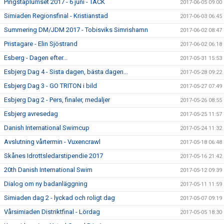
Pingstaplumset 2017 - 6 juni - TACK
2017-06-05 09:00
Simiaden Regionsfinal - Kristianstad
2017-06-03 06:45
Summering DM/JDM 2017 - Tobisviks Simrishamn
2017-06-02 08:47
Pristagare - Elin Sjöstrand
2017-06-02 06:18
Esberg - Dagen efter...
2017-05-31 15:53
Esbjerg Dag 4 - Sista dagen, bästa dagen...
2017-05-28 09:22
Esbjerg Dag 3 - GO TRITON i bild
2017-05-27 07:49
Esbjerg Dag 2 - Pers, finaler, medaljer
2017-05-26 08:55
Esbjerg avresedag
2017-05-25 11:57
Danish International Swimcup
2017-05-24 11:32
Avslutning vårtermin - Vuxencrawl
2017-05-18 06:48
Skånes Idrottsledarstipendie 2017
2017-05-16 21:42
20th Danish International Swim
2017-05-12 09:39
Dialog om ny badanläggning
2017-05-11 11:59
Simiaden dag 2 - lyckad och roligt dag
2017-05-07 09:19
Vårsimiaden Distriktfinal - Lördag
2017-05-05 18:30