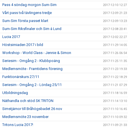
Pass 4 söndag morgon Sum-Sim
2017-12-10 12:27
Vårt pass två tävlingens tredje
2017-12-09 21:23
Sum-Sim första passet klart
2017-12-09 13:23
Sum-Sim Riksfinaler och Sim á Lund
2017-12-08 20:41
Lucia 2017
2017-12-02 22:27
Höstsimiaden 2017 i bild
2017-11-29 14:05
Workshop - World Class - Jennie & Simon
2017-11-26 06:54
Seriesim - Omgång 2 - Klubbpoäng
2017-11-25 11:35
Medlemsmöte - Framtidens förening
2017-11-23 19:33
Funktionärskurs 27/11
2017-11-22 18:29
Seriesim - Omgång 2 - Lördag 25/11
2017-11-21 07:29
Utbildningsdag
2017-11-18 16:59
Näthandla och stöd SK TRITON
2017-11-14 13:10
Simstjärnor till Bråhögsbadet 26 nov
2017-11-10 16:45
Medlemsmöte 23 november
2017-11-10 09:32
Tritons Lucia 2017!
2017-11-09 21:33