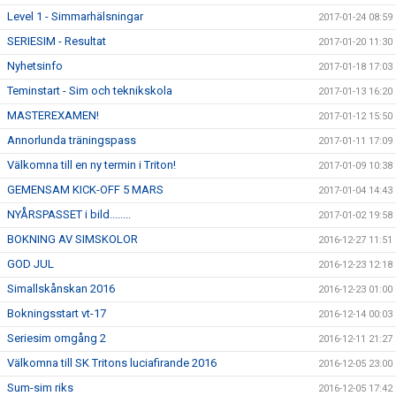
Level 1 - Simmarhälsningar
2017-01-24 08:59
SERIESIM - Resultat
2017-01-20 11:30
Nyhetsinfo
2017-01-18 17:03
Teminstart - Sim och teknikskola
2017-01-13 16:20
MASTEREXAMEN!
2017-01-12 15:50
Annorlunda träningspass
2017-01-11 17:09
Välkomna till en ny termin i Triton!
2017-01-09 10:38
GEMENSAM KICK-OFF 5 MARS
2017-01-04 14:43
NYÅRSPASSET i bild........
2017-01-02 19:58
BOKNING AV SIMSKOLOR
2016-12-27 11:51
GOD JUL
2016-12-23 12:18
Simallskånskan 2016
2016-12-23 01:00
Bokningsstart vt-17
2016-12-14 00:03
Seriesim omgång 2
2016-12-11 21:27
Välkomna till SK Tritons luciafirande 2016
2016-12-05 23:00
Sum-sim riks
2016-12-05 17:42