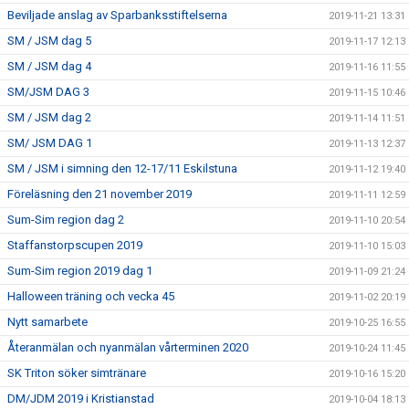
Beviljade anslag av Sparbanksstiftelserna
2019-11-21 13:31
SM / JSM dag 5
2019-11-17 12:13
SM / JSM dag 4
2019-11-16 11:55
SM/JSM DAG 3
2019-11-15 10:46
SM / JSM dag 2
2019-11-14 11:51
SM/ JSM DAG 1
2019-11-13 12:37
SM / JSM i simning den 12-17/11 Eskilstuna
2019-11-12 19:40
Föreläsning den 21 november 2019
2019-11-11 12:59
Sum-Sim region dag 2
2019-11-10 20:54
Staffanstorpscupen 2019
2019-11-10 15:03
Sum-Sim region 2019 dag 1
2019-11-09 21:24
Halloween träning och vecka 45
2019-11-02 20:19
Nytt samarbete
2019-10-25 16:55
Återanmälan och nyanmälan vårterminen 2020
2019-10-24 11:45
SK Triton söker simtränare
2019-10-16 15:20
DM/JDM 2019 i Kristianstad
2019-10-04 18:13