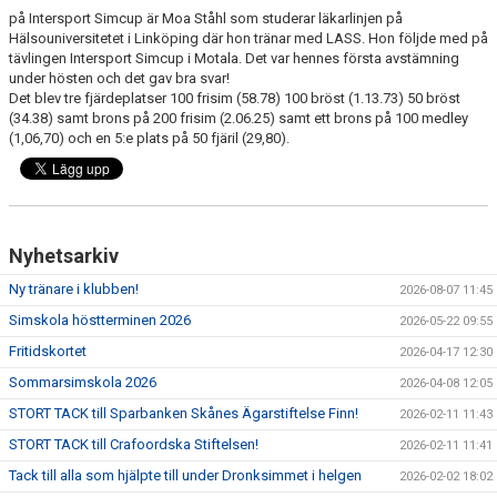
på Intersport Simcup är Moa Ståhl som studerar läkarlinjen på
Hälsouniversitetet i Linköping där hon tränar med LASS. Hon följde med på
tävlingen Intersport Simcup i Motala. Det var hennes första avstämning
under hösten och det gav bra svar!
Det blev tre fjärdeplatser 100 frisim (58.78) 100 bröst (1.13.73) 50 bröst
(34.38) samt brons på 200 frisim (2.06.25) samt ett brons på 100 medley
(1,06,70) och en 5:e plats på 50 fjäril (29,80).
Nyhetsarkiv
Ny tränare i klubben!
2026-08-07 11:45
Simskola höstterminen 2026
2026-05-22 09:55
Fritidskortet
2026-04-17 12:30
Sommarsimskola 2026
2026-04-08 12:05
STORT TACK till Sparbanken Skånes Ägarstiftelse Finn!
2026-02-11 11:43
STORT TACK till Crafoordska Stiftelsen!
2026-02-11 11:41
Tack till alla som hjälpte till under Dronksimmet i helgen
2026-02-02 18:02