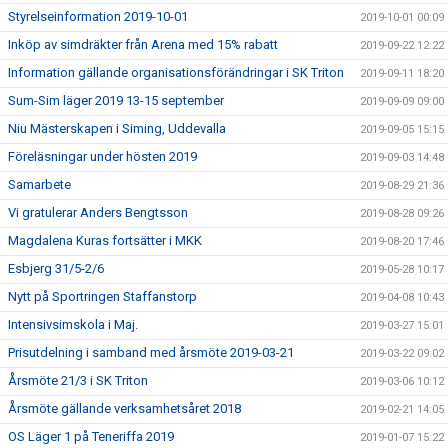
Styrelseinformation 2019-10-01
2019-10-01 00:09
Inköp av simdräkter från Arena med 15% rabatt
2019-09-22 12:22
Information gällande organisationsförändringar i SK Triton
2019-09-11 18:20
Sum-Sim läger 2019 13-15 september
2019-09-09 09:00
Niu Mästerskapen i Siming, Uddevalla
2019-09-05 15:15
Föreläsningar under hösten 2019
2019-09-03 14:48
Samarbete
2019-08-29 21:36
Vi gratulerar Anders Bengtsson
2019-08-28 09:26
Magdalena Kuras fortsätter i MKK
2019-08-20 17:46
Esbjerg 31/5-2/6
2019-05-28 10:17
Nytt på Sportringen Staffanstorp
2019-04-08 10:43
Intensivsimskola i Maj.
2019-03-27 15:01
Prisutdelning i samband med årsmöte 2019-03-21
2019-03-22 09:02
Årsmöte 21/3 i SK Triton
2019-03-06 10:12
Årsmöte gällande verksamhetsåret 2018
2019-02-21 14:05
OS Läger 1 på Teneriffa 2019
2019-01-07 15:22