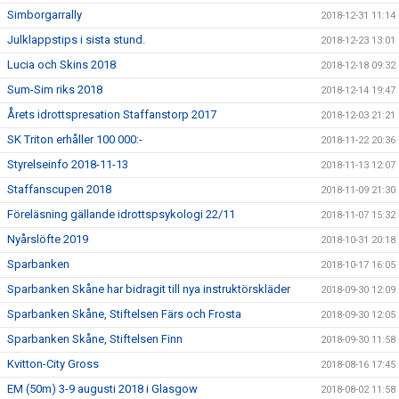
Simborgarrally
2018-12-31 11:14
Julklappstips i sista stund.
2018-12-23 13:01
Lucia och Skins 2018
2018-12-18 09:32
Sum-Sim riks 2018
2018-12-14 19:47
Årets idrottspresation Staffanstorp 2017
2018-12-03 21:21
SK Triton erhåller 100 000:-
2018-11-22 20:36
Styrelseinfo 2018-11-13
2018-11-13 12:07
Staffanscupen 2018
2018-11-09 21:30
Föreläsning gällande idrottspsykologi 22/11
2018-11-07 15:32
Nyårslöfte 2019
2018-10-31 20:18
Sparbanken
2018-10-17 16:05
Sparbanken Skåne har bidragit till nya instruktörskläder
2018-09-30 12:09
Sparbanken Skåne, Stiftelsen Färs och Frosta
2018-09-30 12:05
Sparbanken Skåne, Stiftelsen Finn
2018-09-30 11:58
Kvitton-City Gross
2018-08-16 17:45
EM (50m) 3-9 augusti 2018 i Glasgow
2018-08-02 11:58