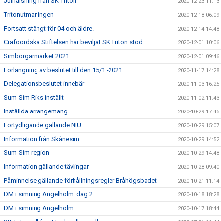
Julhälsning från SK Triton
2020-12-23 11:13
Tritonutmaningen
2020-12-18 06:09
Fortsatt stängt för 04 och äldre.
2020-12-14 14:48
Crafoordska Stiftelsen har beviljat SK Triton stöd.
2020-12-01 10:06
Simborgarmärket 2021
2020-12-01 09:46
Förlängning av beslutet till den 15/1 -2021
2020-11-17 14:28
Delegationsbeslutet innebär
2020-11-03 16:25
Sum-Sim Riks inställt
2020-11-02 11:43
Inställda arrangemang
2020-10-29 17:45
Förtydligande gällande NIU
2020-10-29 15:07
Information från Skånesim
2020-10-29 14:52
Sum-Sim region
2020-10-29 14:48
Information gällande tävlingar
2020-10-28 09:40
Påminnelse gällande förhållningsregler Bråhögsbadet
2020-10-21 11:14
DM i simning Ängelholm, dag 2
2020-10-18 18:28
DM i simning Ängelholm
2020-10-17 18:44