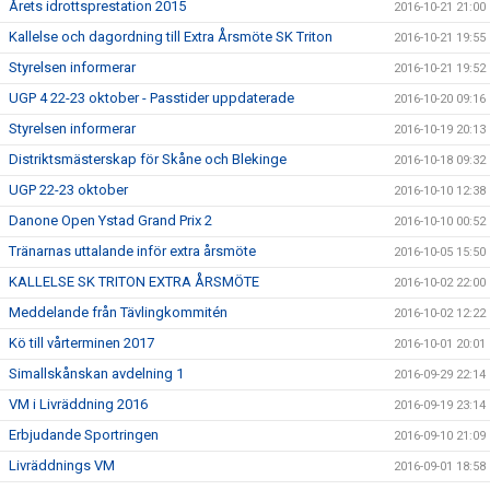
Årets idrottsprestation 2015
2016-10-21 21:00
Kallelse och dagordning till Extra Årsmöte SK Triton
2016-10-21 19:55
Styrelsen informerar
2016-10-21 19:52
UGP 4 22-23 oktober - Passtider uppdaterade
2016-10-20 09:16
Styrelsen informerar
2016-10-19 20:13
Distriktsmästerskap för Skåne och Blekinge
2016-10-18 09:32
UGP 22-23 oktober
2016-10-10 12:38
Danone Open Ystad Grand Prix 2
2016-10-10 00:52
Tränarnas uttalande inför extra årsmöte
2016-10-05 15:50
KALLELSE SK TRITON EXTRA ÅRSMÖTE
2016-10-02 22:00
Meddelande från Tävlingkommitén
2016-10-02 12:22
Kö till vårterminen 2017
2016-10-01 20:01
Simallskånskan avdelning 1
2016-09-29 22:14
VM i Livräddning 2016
2016-09-19 23:14
Erbjudande Sportringen
2016-09-10 21:09
Livräddnings VM
2016-09-01 18:58