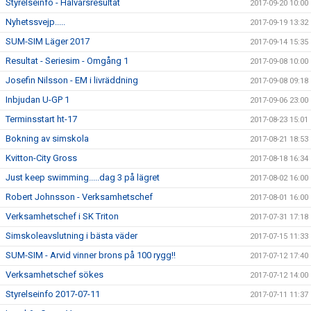
Styrelseinfo - Halvårsresultat
2017-09-20 10:00
Nyhetssvejp.....
2017-09-19 13:32
SUM-SIM Läger 2017
2017-09-14 15:35
Resultat - Seriesim - Omgång 1
2017-09-08 10:00
Josefin Nilsson - EM i livräddning
2017-09-08 09:18
Inbjudan U-GP 1
2017-09-06 23:00
Terminsstart ht-17
2017-08-23 15:01
Bokning av simskola
2017-08-21 18:53
Kvitton-City Gross
2017-08-18 16:34
Just keep swimming.....dag 3 på lägret
2017-08-02 16:00
Robert Johnsson - Verksamhetschef
2017-08-01 16:00
Verksamhetschef i SK Triton
2017-07-31 17:18
Simskoleavslutning i bästa väder
2017-07-15 11:33
SUM-SIM - Arvid vinner brons på 100 rygg!!
2017-07-12 17:40
Verksamhetschef sökes
2017-07-12 14:00
Styrelseinfo 2017-07-11
2017-07-11 11:37