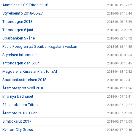
Anmälan till SK Triton ht-18
2018-07-12 12:02
Styrelseinfo 2018-06-27
2018-06-27 13:44
Tritondagen 2018
2018-06-06 15:59
Tritondagen 6:juni
2018-06-03 20:59
Sparbanken Skåne
2018-05-22 13:12
Paula Forsgren på Sparbanksgalan i veckan
2018-05-18 14:35
Styrelsen informerar
2018-05-15 09:33
Tritondagen den 6 juni
2018-04-30 10:45
Magdalena Kuras är klart för EM
2018-04-18 12:42
Sparbanksstiftelsen 2018
2018-04-16 12:41
Årsmötesprotokoll 2018
2018-04-12 14:26
Info nya badhuset
2018-04-09 13:41
21 snabba om Triton
2018-03-27 12:27
Årsmöte 2018-03-22
2018-03-07 20:23
Simbokslut 2017
2018-02-27 12:05
Kvitton-City Gross
2018-02-17 12:40