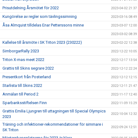
Prisutdelning Årsmötet för 2022
2023-04-02 21:37
Kungörelse av regler som tävlingssimning
2023-03-16 08:49
Åsa Almquist tilldelas Enar Petterssons minne
2023-03-07 12:00
2023-03-02 08:39
Kallelse till årsmöte i SK Triton 2023 (230222)
2023-02-22 12:38
SimborgarRally 2023
2022-12-22 10:05
Triton X-mas meet 2022
2022-12-17 13:54
Grattis till Skins segrare 2022
2022-12-12 22:24
Presentkort från Posterland
2022-12-12 12:15
Starlista till Skins 2022
2022-12-11 21:47
Anmälan till Period 2
2022-11-17 12:40
Sparbanksstiftelsen Finn
2022-11-09 15:29
Grattis Emilia Ljungren till uttagningen till Special Olympics
2022-10-04 12:32
2023
Träning och infektioner-rekommendationer för simmare i
2022-09-24 12:51
SK Triton
Mästerskapsplatserna för 2023 är klara