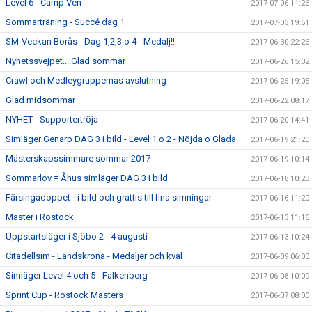
Level 6 - Camp Ven
2017-07-06 11:26
Sommarträning - Succé dag 1
2017-07-03 19:51
SM-Veckan Borås - Dag 1,2,3 o 4 - Medalj!!
2017-06-30 22:26
Nyhetssvejpet....Glad sommar
2017-06-26 15:32
Crawl och Medleygruppernas avslutning
2017-06-25 19:05
Glad midsommar
2017-06-22 08:17
NYHET - Supportertröja
2017-06-20 14:41
Simläger Genarp DAG 3 i bild - Level 1 o 2 - Nöjda o Glada
2017-06-19 21:20
Mästerskapssimmare sommar 2017
2017-06-19 10:14
Sommarlov = Åhus simläger DAG 3 i bild
2017-06-18 10:23
Färsingadoppet - i bild och grattis till fina simningar
2017-06-16 11:20
Master i Rostock
2017-06-13 11:16
Uppstartsläger i Sjöbo 2 - 4 augusti
2017-06-13 10:24
Citadellsim - Landskrona - Medaljer och kval
2017-06-09 06:00
Simläger Level 4 och 5 - Falkenberg
2017-06-08 10:09
Sprint Cup - Rostock Masters
2017-06-07 08:00