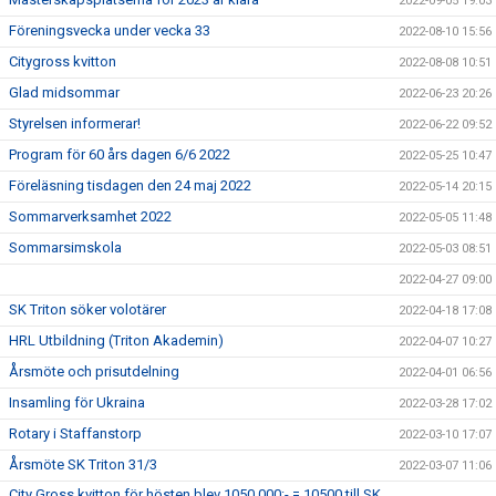
2022-09-05 19:03
Föreningsvecka under vecka 33
2022-08-10 15:56
Citygross kvitton
2022-08-08 10:51
Glad midsommar
2022-06-23 20:26
Styrelsen informerar!
2022-06-22 09:52
Program för 60 års dagen 6/6 2022
2022-05-25 10:47
Föreläsning tisdagen den 24 maj 2022
2022-05-14 20:15
Sommarverksamhet 2022
2022-05-05 11:48
Sommarsimskola
2022-05-03 08:51
2022-04-27 09:00
SK Triton söker volotärer
2022-04-18 17:08
HRL Utbildning (Triton Akademin)
2022-04-07 10:27
Årsmöte och prisutdelning
2022-04-01 06:56
Insamling för Ukraina
2022-03-28 17:02
Rotary i Staffanstorp
2022-03-10 17:07
Årsmöte SK Triton 31/3
2022-03-07 11:06
City Gross kvitton för hösten blev 1050 000:- = 10500 till SK