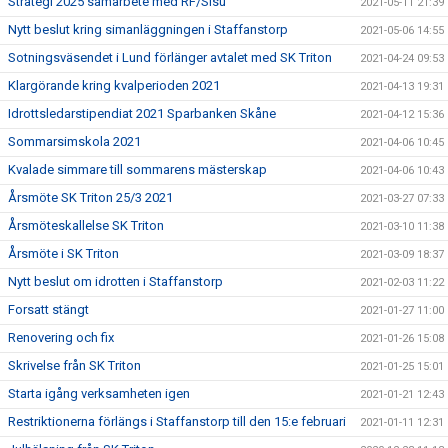
Strategi 2025 samarbete med RF/Sisu
2021-05-11 21:39
Nytt beslut kring simanläggningen i Staffanstorp
2021-05-06 14:55
Sotningsväsendet i Lund förlänger avtalet med SK Triton
2021-04-24 09:53
Klargörande kring kvalperioden 2021
2021-04-13 19:31
Idrottsledarstipendiat 2021 Sparbanken Skåne
2021-04-12 15:36
Sommarsimskola 2021
2021-04-06 10:45
Kvalade simmare till sommarens mästerskap
2021-04-06 10:43
Årsmöte SK Triton 25/3 2021
2021-03-27 07:33
Årsmöteskallelse SK Triton
2021-03-10 11:38
Årsmöte i SK Triton
2021-03-09 18:37
Nytt beslut om idrotten i Staffanstorp
2021-02-03 11:22
Forsatt stängt
2021-01-27 11:00
Renovering och fix
2021-01-26 15:08
Skrivelse från SK Triton
2021-01-25 15:01
Starta igång verksamheten igen
2021-01-21 12:43
Restriktionerna förlängs i Staffanstorp till den 15:e februari
2021-01-11 12:31