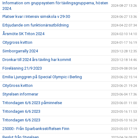
Information om gruppsystem för tävlingsgrupperna, hösten
2024-08-27 13:26
2024.
Platser kvar i Intensiv simskola v 29-30
2024-06-27 13:36
Erbjudande om funktionärsutbildning
2024-04-22 07:34
Årsmöte SK Triton 2024
2024-02-10 14:10
Citygross kvitton
2024-01-17 16:19
Simborgarrally 2024
2023-12-28 12:35
Dronkar till 2024 års tävling har kommit
2023-12-18 14:46
Föreläsning 21/9 2023
2023-09-08 09:54
Emilia Ljunggren på Special Olympic i Berling
2023-06-22 15:14
CityGross kvitton
2023-06-21 19:24
Styrelsen informerar
2023-06-04 17:36
Tritondagen 6/6 2023 påminnelse
2023-06-01 11:00
Tritondagen 6/6 2023
2023-05-16 11:53
Tritondagen 6/6 2023
2023-05-10 16:24
25000:- Från Sparbanksstiftelsen Finn
2023-05-03 17:19
Beslut från Styrelsen
2023-04-24 09:03