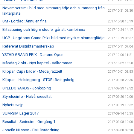
2017-11-01 21:22
Novembersim i bild med simmarglädje och summering från
2017-10-31 09:30
läktarplats
SM - Lördag: Ännu en final
2017-10-30 13:19
Elitsatsning och högre studier går att kombinera
2017-10-24 14:17
UGP - Ungdoms Grand Prix i bild med mycket simmarglädje
2017-10-19 08:37
Refererat Distriktsmästerskap
2017-10-11 07:04
YSTAD GRAND PRIX - Danone Open
2017-10-06 11:21
Måndag 2 okt - Nytt kapitel - Välkommen
2017-10-02 16:50
Klippan Cup i bilder - Medaljrazzel!
2017-10-01 08:53
Klippan - Helsingborg - STOR tävlingshelg
2017-09-28 20:36
SPEEDO YARDS - Jönköping
2017-09-23 12:32
Styrelseinfo - Halvårsresultat
2017-09-20 10:00
Nyhetssvejp.....
2017-09-19 13:32
SUM-SIM Läger 2017
2017-09-14 15:35
Resultat - Seriesim - Omgång 1
2017-09-08 10:00
Josefin Nilsson - EM i livräddning
2017-09-08 09:18