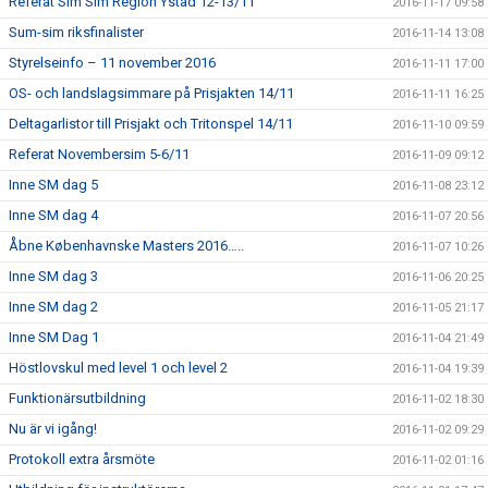
Referat Sim Sim Region Ystad 12-13/11
2016-11-17 09:58
Sum-sim riksfinalister
2016-11-14 13:08
Styrelseinfo – 11 november 2016
2016-11-11 17:00
OS- och landslagsimmare på Prisjakten 14/11
2016-11-11 16:25
Deltagarlistor till Prisjakt och Tritonspel 14/11
2016-11-10 09:59
Referat Novembersim 5-6/11
2016-11-09 09:12
Inne SM dag 5
2016-11-08 23:12
Inne SM dag 4
2016-11-07 20:56
Åbne Københavnske Masters 2016…..
2016-11-07 10:26
Inne SM dag 3
2016-11-06 20:25
Inne SM dag 2
2016-11-05 21:17
Inne SM Dag 1
2016-11-04 21:49
Höstlovskul med level 1 och level 2
2016-11-04 19:39
Funktionärsutbildning
2016-11-02 18:30
Nu är vi igång!
2016-11-02 09:29
Protokoll extra årsmöte
2016-11-02 01:16