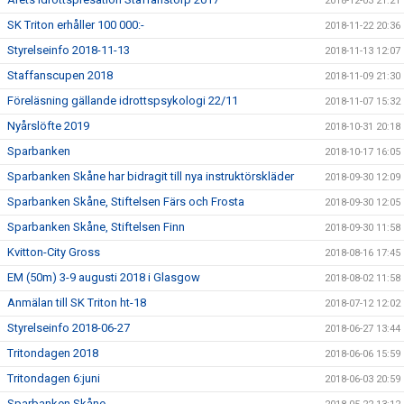
2018-12-03 21:21
SK Triton erhåller 100 000:-
2018-11-22 20:36
Styrelseinfo 2018-11-13
2018-11-13 12:07
Staffanscupen 2018
2018-11-09 21:30
Föreläsning gällande idrottspsykologi 22/11
2018-11-07 15:32
Nyårslöfte 2019
2018-10-31 20:18
Sparbanken
2018-10-17 16:05
Sparbanken Skåne har bidragit till nya instruktörskläder
2018-09-30 12:09
Sparbanken Skåne, Stiftelsen Färs och Frosta
2018-09-30 12:05
Sparbanken Skåne, Stiftelsen Finn
2018-09-30 11:58
Kvitton-City Gross
2018-08-16 17:45
EM (50m) 3-9 augusti 2018 i Glasgow
2018-08-02 11:58
Anmälan till SK Triton ht-18
2018-07-12 12:02
Styrelseinfo 2018-06-27
2018-06-27 13:44
Tritondagen 2018
2018-06-06 15:59
Tritondagen 6:juni
2018-06-03 20:59
Sparbanken Skåne