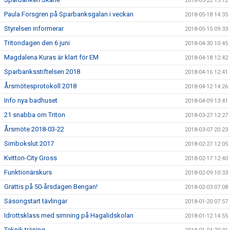
2018-05-22 13:12
Paula Forsgren på Sparbanksgalan i veckan
2018-05-18 14:35
Styrelsen informerar
2018-05-15 09:33
Tritondagen den 6 juni
2018-04-30 10:45
Magdalena Kuras är klart för EM
2018-04-18 12:42
Sparbanksstiftelsen 2018
2018-04-16 12:41
Årsmötesprotokoll 2018
2018-04-12 14:26
Info nya badhuset
2018-04-09 13:41
21 snabba om Triton
2018-03-27 12:27
Årsmöte 2018-03-22
2018-03-07 20:23
Simbokslut 2017
2018-02-27 12:05
Kvitton-City Gross
2018-02-17 12:40
Funktionärskurs
2018-02-09 10:33
Grattis på 50-årsdagen Bengan!
2018-02-03 07:08
Säsongstart tävlingar
2018-01-20 07:57
Idrottsklass med simning på Hagalidskolan
2018-01-12 14:55
Teknik träning