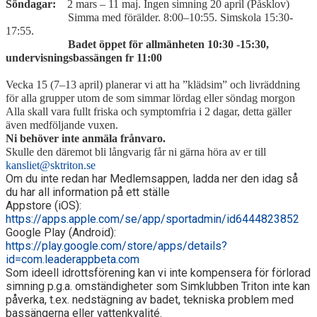
Söndagar:
2 mars – 11 maj. Ingen simning 20 april (Påsklov)
Simma med förälder. 8:00–10:55. Simskola 15:30-
17:55.
Badet öppet för allmänheten 10:30 -15:30,
undervisningsbassängen fr 11:00
Vecka 15 (7–13 april) planerar vi att ha ”klädsim” och livräddning
för alla grupper utom de som simmar lördag eller söndag morgon
Alla skall vara fullt friska och symptomfria i 2 dagar, detta gäller
även medföljande vuxen.
Ni behöver inte anmäla frånvaro.
Skulle den däremot bli långvarig får ni gärna höra av er till
kansliet@sktriton.se
Om du inte redan har Medlemsappen, ladda ner den idag så
du har all information på ett ställe
Appstore (iOS):
https://apps.apple.com/se/app/sportadmin/id6444823852
Google Play (Android):
https://play.google.com/store/apps/details?
id=com.leaderappbeta.com
Som ideell idrottsförening kan vi inte kompensera för förlorad
simning p.g.a. omständigheter som Simklubben Triton inte kan
påverka, t.ex. nedstägning av badet, tekniska problem med
bassängerna eller vattenkvalité.