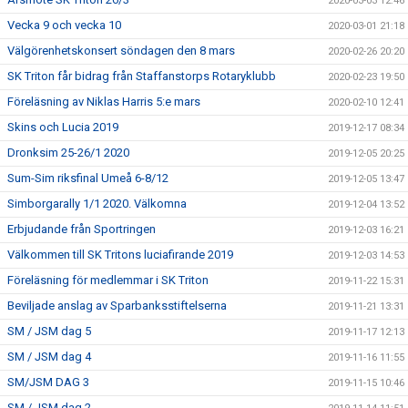
2020-03-03 12:46
Vecka 9 och vecka 10
2020-03-01 21:18
Välgörenhetskonsert söndagen den 8 mars
2020-02-26 20:20
SK Triton får bidrag från Staffanstorps Rotaryklubb
2020-02-23 19:50
Föreläsning av Niklas Harris 5:e mars
2020-02-10 12:41
Skins och Lucia 2019
2019-12-17 08:34
Dronksim 25-26/1 2020
2019-12-05 20:25
Sum-Sim riksfinal Umeå 6-8/12
2019-12-05 13:47
Simborgarally 1/1 2020. Välkomna
2019-12-04 13:52
Erbjudande från Sportringen
2019-12-03 16:21
Välkommen till SK Tritons luciafirande 2019
2019-12-03 14:53
Föreläsning för medlemmar i SK Triton
2019-11-22 15:31
Beviljade anslag av Sparbanksstiftelserna
2019-11-21 13:31
SM / JSM dag 5
2019-11-17 12:13
SM / JSM dag 4
2019-11-16 11:55
SM/JSM DAG 3
2019-11-15 10:46
SM / JSM dag 2