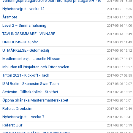
Vandringspristagare 2016 och Tritonspel pristagare HT-16
2017-03-24 18:28
Nyhetssvejpet...vecka 12
2017-03-21 15:35
Årsmöte
2017-03-17 10:29
Level 2 – Simmarhälsning
2017-03-16 14:00
TÄVLINGSSIMMARE - VINNARE
2017-03-13 19:49
UNGDOMS-GP Sjöbo
2017-03-12 11:43
UTMÄRKELSE - Guldmedalj
2017-03-10 13:12
Medlemsintervju - Josefin Nilsson
2017-03-07 14:47
Inbjudan till Prisjakten och Tritonspelen
2017-03-07 10:27
Triton 2021 - Kick-off - Tack
2017-03-07 08:55
ISM Berlin - Skanesim SwimTeam
2017-03-06 12:07
Seriesim - Tillbakablick - Stolthet
2017-02-28 16:12
Öppna Skånska Mastersmästerskapet
2017-02-20 13:01
Referat Dronksim
2017-02-16 12:49
Nyhetssvejpet.....vecka 7
2017-02-15 13:41
Referat UGP
2017-02-10 10:19