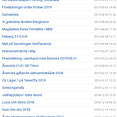
2019-09-05 15:15
Föreläsningar under hösten 2019
2019-09-03 14:48
Samarbete
2019-08-29 21:36
Vi gratulerar Anders Bengtsson
2019-08-28 09:26
Magdalena Kuras fortsätter i MKK
2019-08-20 17:46
Esbjerg 31/5-2/6
2019-05-28 10:17
Nytt på Sportringen Staffanstorp
2019-04-08 10:43
Intensivsimskola i Maj.
2019-03-27 15:01
Prisutdelning i samband med årsmöte 2019-03-21
2019-03-22 09:02
Årsmöte 21/3 i SK Triton
2019-03-06 10:12
Årsmöte gällande verksamhetsåret 2018
2019-02-21 14:05
OS Läger 1 på Teneriffa 2019
2019-01-07 15:22
Simborgarrally
2018-12-31 11:14
Julklappstips i sista stund.
2018-12-23 13:01
Lucia och Skins 2018
2018-12-18 09:32
Sum-Sim riks 2018
2018-12-14 19:47
Årets idrottspresation Staffanstorp 2017