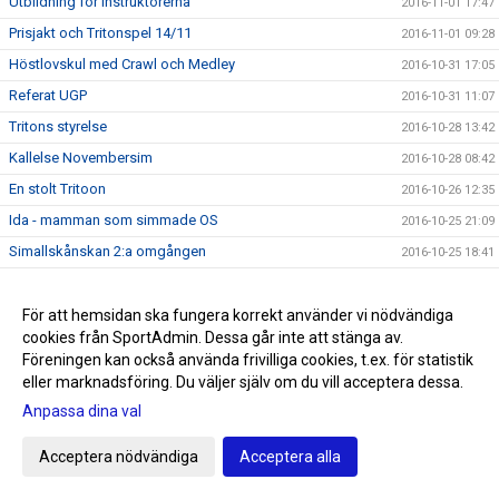
Utbildning för instruktörerna
2016-11-01 17:47
Prisjakt och Tritonspel 14/11
2016-11-01 09:28
Höstlovskul med Crawl och Medley
2016-10-31 17:05
Referat UGP
2016-10-31 11:07
Tritons styrelse
2016-10-28 13:42
Kallelse Novembersim
2016-10-28 08:42
En stolt Tritoon
2016-10-26 12:35
Ida - mamman som simmade OS
2016-10-25 21:09
Simallskånskan 2:a omgången
2016-10-25 18:41
Tritons Lucia 2016
2016-10-25 14:07
Frågor angående styrelsens publicerade dokument inför
För att hemsidan ska fungera korrekt använder vi nödvändiga
2016-10-24 18:18
årsmötet
cookies från SportAdmin. Dessa går inte att stänga av.
Föreningen kan också använda frivilliga cookies, t.ex. för statistik
Årets idrottsprestation 2015
2016-10-21 21:00
eller marknadsföring. Du väljer själv om du vill acceptera dessa.
Kallelse och dagordning till Extra Årsmöte SK Triton
2016-10-21 19:55
Anpassa dina val
Styrelsen informerar
2016-10-21 19:52
UGP 4 22-23 oktober - Passtider uppdaterade
Acceptera nödvändiga
Acceptera alla
2016-10-20 09:16
Styrelsen informerar
2016-10-19 20:13