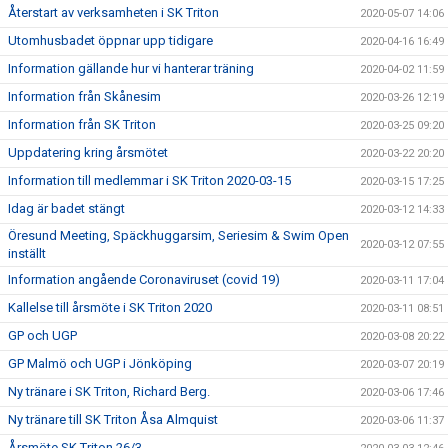
Återstart av verksamheten i SK Triton
2020-05-07 14:06
Utomhusbadet öppnar upp tidigare
2020-04-16 16:49
Information gällande hur vi hanterar träning
2020-04-02 11:59
Information från Skånesim
2020-03-26 12:19
Information från SK Triton
2020-03-25 09:20
Uppdatering kring årsmötet
2020-03-22 20:20
Information till medlemmar i SK Triton 2020-03-15
2020-03-15 17:25
Idag är badet stängt
2020-03-12 14:33
Öresund Meeting, Späckhuggarsim, Seriesim & Swim Open
2020-03-12 07:55
inställt
Information angående Coronaviruset (covid 19)
2020-03-11 17:04
Kallelse till årsmöte i SK Triton 2020
2020-03-11 08:51
GP och UGP
2020-03-08 20:22
GP Malmö och UGP i Jönköping
2020-03-07 20:19
Ny tränare i SK Triton, Richard Berg.
2020-03-06 17:46
Ny tränare till SK Triton Åsa Almquist
2020-03-06 11:37
Årsmöte SK Triton 26/3