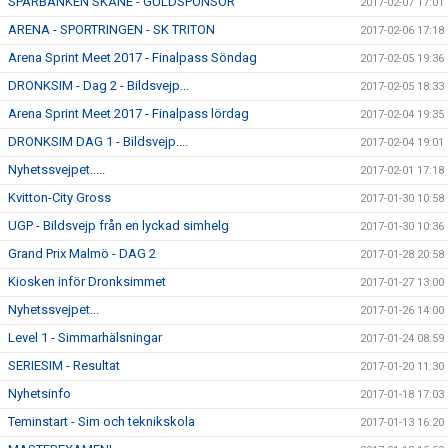
SPARBANKEN SKÅNE - GULDSPONSOR
2017-02-07 17:01
ARENA - SPORTRINGEN - SK TRITON
2017-02-06 17:18
Arena Sprint Meet 2017 - Finalpass Söndag
2017-02-05 19:36
DRONKSIM - Dag 2 - Bildsvejp...
2017-02-05 18:33
Arena Sprint Meet 2017 - Finalpass lördag
2017-02-04 19:35
DRONKSIM DAG 1 - Bildsvejp....
2017-02-04 19:01
Nyhetssvejpet.....
2017-02-01 17:18
Kvitton-City Gross
2017-01-30 10:58
UGP - Bildsvejp från en lyckad simhelg
2017-01-30 10:36
Grand Prix Malmö - DAG 2
2017-01-28 20:58
Kiosken inför Dronksimmet
2017-01-27 13:00
Nyhetssvejpet...
2017-01-26 14:00
Level 1 - Simmarhälsningar
2017-01-24 08:59
SERIESIM - Resultat
2017-01-20 11:30
Nyhetsinfo
2017-01-18 17:03
Teminstart - Sim och teknikskola
2017-01-13 16:20