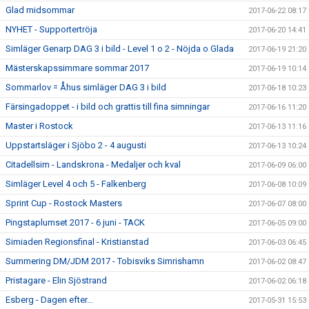
Glad midsommar
2017-06-22 08:17
NYHET - Supportertröja
2017-06-20 14:41
Simläger Genarp DAG 3 i bild - Level 1 o 2 - Nöjda o Glada
2017-06-19 21:20
Mästerskapssimmare sommar 2017
2017-06-19 10:14
Sommarlov = Åhus simläger DAG 3 i bild
2017-06-18 10:23
Färsingadoppet - i bild och grattis till fina simningar
2017-06-16 11:20
Master i Rostock
2017-06-13 11:16
Uppstartsläger i Sjöbo 2 - 4 augusti
2017-06-13 10:24
Citadellsim - Landskrona - Medaljer och kval
2017-06-09 06:00
Simläger Level 4 och 5 - Falkenberg
2017-06-08 10:09
Sprint Cup - Rostock Masters
2017-06-07 08:00
Pingstaplumset 2017 - 6 juni - TACK
2017-06-05 09:00
Simiaden Regionsfinal - Kristianstad
2017-06-03 06:45
Summering DM/JDM 2017 - Tobisviks Simrishamn
2017-06-02 08:47
Pristagare - Elin Sjöstrand
2017-06-02 06:18
Esberg - Dagen efter...
2017-05-31 15:53