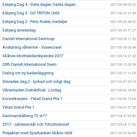
Esbjerg Dag 4 - Sista dagen, bästa dagen...
2017-05-28 09:22
Esbjerg Dag 3 - GO TRITON i bild
2017-05-27 07:49
Esbjerg Dag 2 - Pers, finaler, medaljer
2017-05-26 08:55
Esbjerg avresedag
2017-05-25 11:57
Danish International Swimcup
2017-05-24 11:32
Avslutning vårtermin - Vuxencrawl
2017-05-18 06:48
Skånes Idrottsledarstipendie 2017
2017-05-16 21:42
20th Danish International Swim
2017-05-12 09:39
Dialog om ny badanläggning
2017-05-11 11:59
Simiaden dag 2 - lyckad och roligt dag
2017-05-07 09:19
Vårsimiaden Distriktfinal - Lördag
2017-05-05 18:30
Korsvirkessim - Ystad Grand Prix 1
2017-05-05 13:04
Ystad Grand Prix 1
2017-05-01 07:50
Sammanställning TS vt17
2017-04-27 09:45
2017 - Jubileumsår och Tritonhistoria!!
2017-04-26 17:36
Prisjakten med Sparbanken Skåne i bild
2017-04-25 06:49