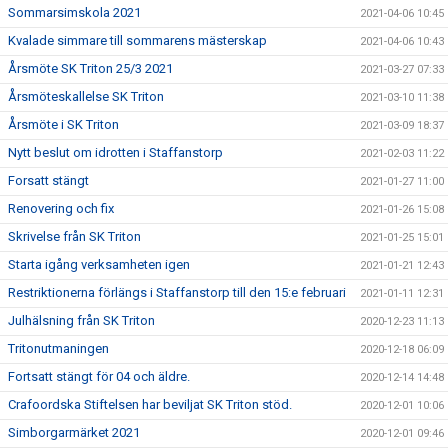
Sommarsimskola 2021
2021-04-06 10:45
Kvalade simmare till sommarens mästerskap
2021-04-06 10:43
Årsmöte SK Triton 25/3 2021
2021-03-27 07:33
Årsmöteskallelse SK Triton
2021-03-10 11:38
Årsmöte i SK Triton
2021-03-09 18:37
Nytt beslut om idrotten i Staffanstorp
2021-02-03 11:22
Forsatt stängt
2021-01-27 11:00
Renovering och fix
2021-01-26 15:08
Skrivelse från SK Triton
2021-01-25 15:01
Starta igång verksamheten igen
2021-01-21 12:43
Restriktionerna förlängs i Staffanstorp till den 15:e februari
2021-01-11 12:31
Julhälsning från SK Triton
2020-12-23 11:13
Tritonutmaningen
2020-12-18 06:09
Fortsatt stängt för 04 och äldre.
2020-12-14 14:48
Crafoordska Stiftelsen har beviljat SK Triton stöd.
2020-12-01 10:06
Simborgarmärket 2021
2020-12-01 09:46