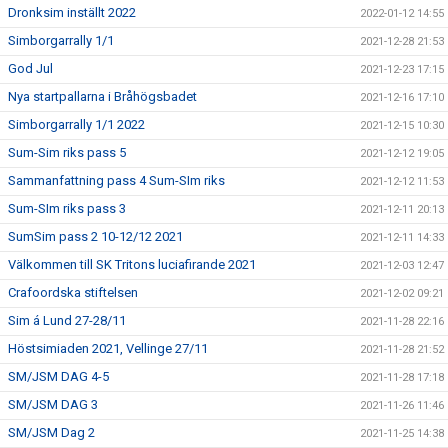
Dronksim inställt 2022
2022-01-12 14:55
Simborgarrally 1/1
2021-12-28 21:53
God Jul
2021-12-23 17:15
Nya startpallarna i Bråhögsbadet
2021-12-16 17:10
Simborgarrally 1/1 2022
2021-12-15 10:30
Sum-Sim riks pass 5
2021-12-12 19:05
Sammanfattning pass 4 Sum-SIm riks
2021-12-12 11:53
Sum-SIm riks pass 3
2021-12-11 20:13
SumSim pass 2 10-12/12 2021
2021-12-11 14:33
Välkommen till SK Tritons luciafirande 2021
2021-12-03 12:47
Crafoordska stiftelsen
2021-12-02 09:21
Sim á Lund 27-28/11
2021-11-28 22:16
Höstsimiaden 2021, Vellinge 27/11
2021-11-28 21:52
SM/JSM DAG 4-5
2021-11-28 17:18
SM/JSM DAG 3
2021-11-26 11:46
SM/JSM Dag 2
2021-11-25 14:38