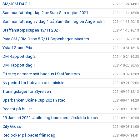
SM/JSM DAG 1
2021-11-24 14:07
Sammanfattning dag 2 av Sum-Sim region 2021
2021-11-14 18:58
Sammanfattning av dag 1 på Sum-Sim region Ängelholm
2021-11-13 20:15
Staffanstorpscupen 13/11 2021
2021-11-13 16:13
Para SM / RM Osby 5-7/11 Copenhagen Masters
2021-11-07 21:18
Ystad Grand Prix
2021-10-31 18:15
DM Rapport dag 2
2021-10-24 19:23
DM Rapport dag 1
2021-10-23 20:55
Ett steg närmare nytt badhus i Staffanstorp
2021-10-07 11:09
Ny period för babysim och minisim
2021-09-21 09:04
Träningsläger för Styrelsen
2021-09-17 12:13
Sparbanken Skåne Cup 2021 Ystad
2021-09-14 14:29
Recept på bullar
2021-09-13 15:07
29 Januari 2022 Utbildning barn med särskilda behov.
2021-09-10 10:50
City Gross
2021-09-08 11:00
Redlocker på badet från idag.
2021-09-07 14:41