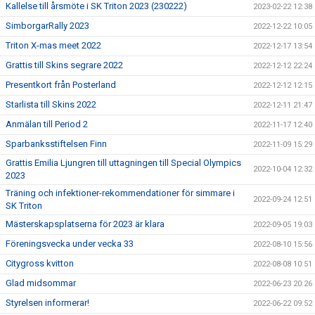
Kallelse till årsmöte i SK Triton 2023 (230222)
2023-02-22 12:38
SimborgarRally 2023
2022-12-22 10:05
Triton X-mas meet 2022
2022-12-17 13:54
Grattis till Skins segrare 2022
2022-12-12 22:24
Presentkort från Posterland
2022-12-12 12:15
Starlista till Skins 2022
2022-12-11 21:47
Anmälan till Period 2
2022-11-17 12:40
Sparbanksstiftelsen Finn
2022-11-09 15:29
Grattis Emilia Ljungren till uttagningen till Special Olympics
2022-10-04 12:32
2023
Träning och infektioner-rekommendationer för simmare i
2022-09-24 12:51
SK Triton
Mästerskapsplatserna för 2023 är klara
2022-09-05 19:03
Föreningsvecka under vecka 33
2022-08-10 15:56
Citygross kvitton
2022-08-08 10:51
Glad midsommar
2022-06-23 20:26
Styrelsen informerar!
2022-06-22 09:52