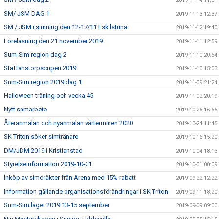
2019-11-14 11:51
SM/ JSM DAG 1
2019-11-13 12:37
SM / JSM i simning den 12-17/11 Eskilstuna
2019-11-12 19:40
Föreläsning den 21 november 2019
2019-11-11 12:59
Sum-Sim region dag 2
2019-11-10 20:54
Staffanstorpscupen 2019
2019-11-10 15:03
Sum-Sim region 2019 dag 1
2019-11-09 21:24
Halloween träning och vecka 45
2019-11-02 20:19
Nytt samarbete
2019-10-25 16:55
Återanmälan och nyanmälan vårterminen 2020
2019-10-24 11:45
SK Triton söker simtränare
2019-10-16 15:20
DM/JDM 2019 i Kristianstad
2019-10-04 18:13
Styrelseinformation 2019-10-01
2019-10-01 00:09
Inköp av simdräkter från Arena med 15% rabatt
2019-09-22 12:22
Information gällande organisationsförändringar i SK Triton
2019-09-11 18:20
Sum-Sim läger 2019 13-15 september
2019-09-09 09:00
Niu Mästerskapen i Siming, Uddevalla