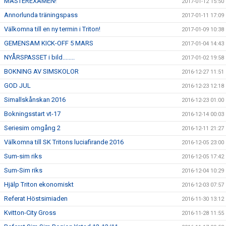
MASTEREXAMEN!
2017-01-12 15:50
Annorlunda träningspass
2017-01-11 17:09
Välkomna till en ny termin i Triton!
2017-01-09 10:38
GEMENSAM KICK-OFF 5 MARS
2017-01-04 14:43
NYÅRSPASSET i bild........
2017-01-02 19:58
BOKNING AV SIMSKOLOR
2016-12-27 11:51
GOD JUL
2016-12-23 12:18
Simallskånskan 2016
2016-12-23 01:00
Bokningsstart vt-17
2016-12-14 00:03
Seriesim omgång 2
2016-12-11 21:27
Välkomna till SK Tritons luciafirande 2016
2016-12-05 23:00
Sum-sim riks
2016-12-05 17:42
Sum-Sim riks
2016-12-04 10:29
Hjälp Triton ekonomiskt
2016-12-03 07:57
Referat Höstsimiaden
2016-11-30 13:12
Kvitton-City Gross
2016-11-28 11:55