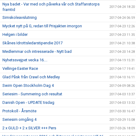
Nya badet - Var med och påverka vår och Staffanstorps
2017-04-24 18:20
framtid
Simskoleavslutning
2017-04-24 06:59
Mycket nytt på G, redan till Prisjakten imorgon
2017-04-23 12:26
Helgen i bilder
2017-04-23 11:35
Skånes Idrottsledarstipendie 2017
2017-04-21 10:38
Medlemmar och intresserade - Nytt bad
2017-04-20 14:28
Nyhetssvejpet vecka 16....
2017-04-19 15:31
Vellinge Easter Race
2017-04-17 19:41
Glad Påsk från Crawl och Medley
2017-04-10 16:11
Swim Open Stockholm Dag 4
2017-04-09 08:26
Seriesim - Summering och resultat
2017-04-03 13:37
Danish Open - UPDATE tisdag
2017-04-03 13:32
Protokoll - Årsmöte
2017-03-30 16:47
Seriesim omgång 4
2017-03-29 15:08
2 x GULD + 2 x SILVER +++ Pers
2017-03-26 18:09