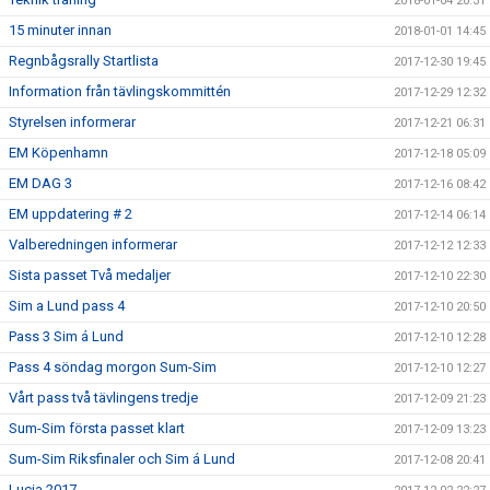
2018-01-04 20:31
15 minuter innan
2018-01-01 14:45
Regnbågsrally Startlista
2017-12-30 19:45
Information från tävlingskommittén
2017-12-29 12:32
Styrelsen informerar
2017-12-21 06:31
EM Köpenhamn
2017-12-18 05:09
EM DAG 3
2017-12-16 08:42
EM uppdatering # 2
2017-12-14 06:14
Valberedningen informerar
2017-12-12 12:33
Sista passet Två medaljer
2017-12-10 22:30
Sim a Lund pass 4
2017-12-10 20:50
Pass 3 Sim á Lund
2017-12-10 12:28
Pass 4 söndag morgon Sum-Sim
2017-12-10 12:27
Vårt pass två tävlingens tredje
2017-12-09 21:23
Sum-Sim första passet klart
2017-12-09 13:23
Sum-Sim Riksfinaler och Sim á Lund
2017-12-08 20:41
Lucia 2017