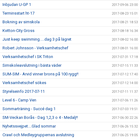
Inbjudan U-GP 1
2017-09-06 23:00
Terminsstart ht-17
2017-08-23 15:01
Bokning av simskola
2017-08-21 18:53
Kvitton-City Gross
2017-08-18 16:34
Just keep swimming.....dag 3 på lägret
2017-08-02 16:00
Robert Johnsson - Verksamhetschef
2017-08-01 16:00
Verksamhetschef i SK Triton
2017-07-31 17:18
Simskoleavslutning i bästa väder
2017-07-15 11:33
SUM-SIM - Arvid vinner brons på 100 rygg!!
2017-07-12 17:40
Verksamhetschef sökes
2017-07-12 14:00
Styrelseinfo 2017-07-11
2017-07-11 11:37
Level 6 - Camp Ven
2017-07-06 11:26
Sommarträning - Succé dag 1
2017-07-03 19:51
SM-Veckan Borås - Dag 1,2,3 o 4 - Medalj!!
2017-06-30 22:26
Nyhetssvejpet....Glad sommar
2017-06-26 15:32
Crawl och Medleygruppernas avslutning
2017-06-25 19:05