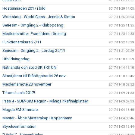
2017-12-02 22:27
Höstsimiaden 2017 i bild
2017-11-29 14:05
Workshop - World Class - Jennie & Simon
2017-11-26 06:54
Seriesim - Omgång 2 - Klubbpoäng
2017-11-25 11:35
Medlemsmöte - Framtidens förening
2017-11-23 19:33
Funktionärskurs 27/11
2017-11-22 18:29
Seriesim - Omgång 2 - Lördag 25/11
2017-11-21 07:29
Utbildningsdag
2017-11-18 16:59
Näthandla och stöd SK TRITON
2017-11-14 13:10
Simstjärnor till Bråhögsbadet 26 nov
2017-11-10 16:45
Medlemsmöte 23 november
2017-11-10 09:32
Tritons Lucia 2017!
2017-11-09 21:33
Pass 4 - SUM-SIM Region - Många riksfinalplatser
2017-11-09 07:33
Magda EM-Simmare
2017-11-04 18:48
Master - Åbne Mästerskap I Köpenhamn
2017-11-04 06:46
Styrelseinformation
2017-11-03 16:44
”Läslov” - Novemberlov