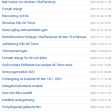
Nytt beslut om idrotten i Staffanstorp
2021-02-03 11:22
Forsatt stängt
2021-01-27 11:00
Renovering och fix
2021-01-26 15:08
Skrivelse från SK Triton
2021-01-25 15:01
Starta igång verksamheten igen
2021-01-21 12:43
Restriktionerna förlängs i Staffanstorp till den 15:e februari
2021-01-11 12:31
Julhälsning från SK Triton
2020-12-23 11:13
Tritonutmaningen
2020-12-18 06:09
Fortsatt stängt för 04 och äldre.
2020-12-14 14:48
Crafoordska Stiftelsen har beviljat SK Triton stöd.
2020-12-01 10:06
Simborgarmärket 2021
2020-12-01 09:46
Förlängning av beslutet till den 15/1 -2021
2020-11-17 14:28
Delegationsbeslutet innebär
2020-11-03 16:25
Sum-Sim Riks inställt
2020-11-02 11:43
Inställda arrangemang
2020-10-29 17:45
Förtydligande gällande NIU
2020-10-29 15:07