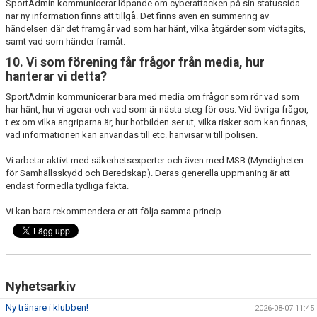
SportAdmin kommunicerar löpande om cyberattacken på sin statussida
när ny information finns att tillgå. Det finns även en summering av
händelsen där det framgår vad som har hänt, vilka åtgärder som vidtagits,
samt vad som händer framåt.
10. Vi som förening får frågor från media, hur
hanterar vi detta?
SportAdmin kommunicerar bara med media om frågor som rör vad som
har hänt, hur vi agerar och vad som är nästa steg för oss. Vid övriga frågor,
t ex om vilka angriparna är, hur hotbilden ser ut, vilka risker som kan finnas,
vad informationen kan användas till etc. hänvisar vi till polisen.
Vi arbetar aktivt med säkerhetsexperter och även med MSB (Myndigheten
för Samhällsskydd och Beredskap). Deras generella uppmaning är att
endast förmedla tydliga fakta.
Vi kan bara rekommendera er att följa samma princip.
Nyhetsarkiv
Ny tränare i klubben!
2026-08-07 11:45