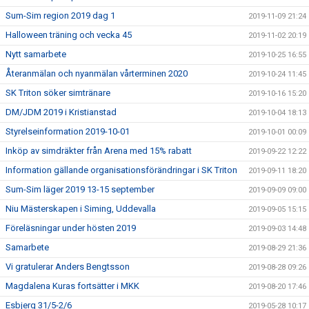
Sum-Sim region 2019 dag 1
2019-11-09 21:24
Halloween träning och vecka 45
2019-11-02 20:19
Nytt samarbete
2019-10-25 16:55
Återanmälan och nyanmälan vårterminen 2020
2019-10-24 11:45
SK Triton söker simtränare
2019-10-16 15:20
DM/JDM 2019 i Kristianstad
2019-10-04 18:13
Styrelseinformation 2019-10-01
2019-10-01 00:09
Inköp av simdräkter från Arena med 15% rabatt
2019-09-22 12:22
Information gällande organisationsförändringar i SK Triton
2019-09-11 18:20
Sum-Sim läger 2019 13-15 september
2019-09-09 09:00
Niu Mästerskapen i Siming, Uddevalla
2019-09-05 15:15
Föreläsningar under hösten 2019
2019-09-03 14:48
Samarbete
2019-08-29 21:36
Vi gratulerar Anders Bengtsson
2019-08-28 09:26
Magdalena Kuras fortsätter i MKK
2019-08-20 17:46
Esbjerg 31/5-2/6
2019-05-28 10:17