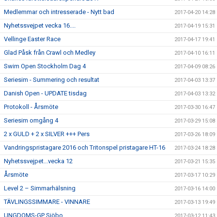
Medlemmar och intresserade - Nytt bad
2017-04-20 14:28
Nyhetssvejpet vecka 16....
2017-04-19 15:31
Vellinge Easter Race
2017-04-17 19:41
Glad Påsk från Crawl och Medley
2017-04-10 16:11
Swim Open Stockholm Dag 4
2017-04-09 08:26
Seriesim - Summering och resultat
2017-04-03 13:37
Danish Open - UPDATE tisdag
2017-04-03 13:32
Protokoll - Årsmöte
2017-03-30 16:47
Seriesim omgång 4
2017-03-29 15:08
2 x GULD + 2 x SILVER +++ Pers
2017-03-26 18:09
Vandringspristagare 2016 och Tritonspel pristagare HT-16
2017-03-24 18:28
Nyhetssvejpet...vecka 12
2017-03-21 15:35
Årsmöte
2017-03-17 10:29
Level 2 – Simmarhälsning
2017-03-16 14:00
TÄVLINGSSIMMARE - VINNARE
2017-03-13 19:49
UNGDOMS-GP Sjöbo
2017-03-12 11:43