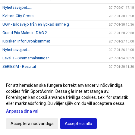
Nyhetssvejpet.....
2017-02-01 17:18
Kvitton-City Gross
2017-01-30 10:58
UGP - Bildsvejp från en lyckad simhelg
2017-01-30 10:36
Grand Prix Malmö - DAG 2
2017-01-28 20:58
Kiosken inför Dronksimmet
2017-01-27 13:00
Nyhetssvejpet...
2017-01-26 14:00
Level 1 - Simmarhälsningar
2017-01-24 08:59
SERIESIM - Resultat
2017-01-20 11:30
Nyhetsinfo
2017-01-18 17:03
Teminstart - Sim och teknikskola
2017-01-13 16:20
För att hemsidan ska fungera korrekt använder vi nödvändiga
cookies från SportAdmin. Dessa går inte att stänga av.
MASTEREXAMEN!
2017-01-12 15:50
Föreningen kan också använda frivilliga cookies, t.ex. för statistik
Annorlunda träningspass
2017-01-11 17:09
eller marknadsföring. Du väljer själv om du vill acceptera dessa.
Välkomna till en ny termin i Triton!
2017-01-09 10:38
Anpassa dina val
GEMENSAM KICK-OFF 5 MARS
2017-01-04 14:43
Acceptera nödvändiga
Acceptera alla
NYÅRSPASSET i bild........
2017-01-02 19:58
BOKNING AV SIMSKOLOR
2016-12-27 11:51