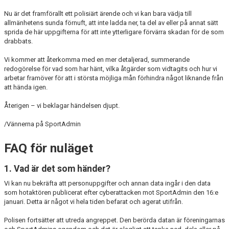
Nu är det framförallt ett polisiärt ärende och vi kan bara vädja till
allmänhetens sunda förnuft, att inte ladda ner, ta del av eller på annat sätt
sprida de här uppgifterna för att inte ytterligare förvärra skadan för de som
drabbats.
Vi kommer att återkomma med en mer detaljerad, summerande
redogörelse för vad som har hänt, vilka åtgärder som vidtagits och hur vi
arbetar framöver för att i största möjliga mån förhindra något liknande från
att hända igen.
Återigen – vi beklagar händelsen djupt.
/Vännerna på SportAdmin
FAQ för nuläget
1. Vad är det som händer?
Vi kan nu bekräfta att personuppgifter och annan data ingår i den data
som hotaktören publicerat efter cyberattacken mot SportAdmin den 16:e
januari. Detta är något vi hela tiden befarat och agerat utifrån.
Polisen fortsätter att utreda angreppet. Den berörda datan är föreningarnas