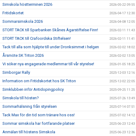
Simskola höstterminen 2026
2026-05-22 09:55
Fritidskortet
2026-04-17 12:30
Sommarsimskola 2026
2026-04-08 12:05
STORT TACK till Sparbanken Skånes Ägarstiftelse Finn!
2026-02-11 11:43
STORT TACK till Crafoordska Stiftelsen!
2026-02-11 11:41
Tack till alla som hjälpte till under Dronksimmet i helgen
2026-02-02 18:02
Årsmöte SK Triton 2026
2026-02-02 13:05
Vi söker nya engagerade medlemmar till vår styrelse!
2026-01-05 18:25
Simborgar Rally
2025-12-03 12:16
Information om Fritidskortet hos SK Triton
2025-12-02 22:05
Simklubben inför Antidopingpolicy
2025-09-25 11:25
Simskola till hösten?
2025-07-26 13:49
Sommarhälsning från styrelsen
2025-07-14 07:51
Tack Max för din tid som tränare hos oss!
2025-07-02 14:12
Sommar simskola har fortfarande platser
2025-06-23 12:43
Anmälan till höstens Simskola
2025-06-23 12:36