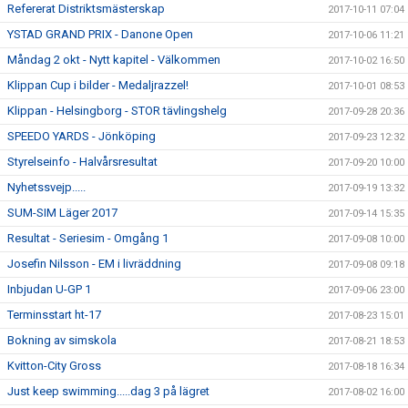
Refererat Distriktsmästerskap
2017-10-11 07:04
YSTAD GRAND PRIX - Danone Open
2017-10-06 11:21
Måndag 2 okt - Nytt kapitel - Välkommen
2017-10-02 16:50
Klippan Cup i bilder - Medaljrazzel!
2017-10-01 08:53
Klippan - Helsingborg - STOR tävlingshelg
2017-09-28 20:36
SPEEDO YARDS - Jönköping
2017-09-23 12:32
Styrelseinfo - Halvårsresultat
2017-09-20 10:00
Nyhetssvejp.....
2017-09-19 13:32
SUM-SIM Läger 2017
2017-09-14 15:35
Resultat - Seriesim - Omgång 1
2017-09-08 10:00
Josefin Nilsson - EM i livräddning
2017-09-08 09:18
Inbjudan U-GP 1
2017-09-06 23:00
Terminsstart ht-17
2017-08-23 15:01
Bokning av simskola
2017-08-21 18:53
Kvitton-City Gross
2017-08-18 16:34
Just keep swimming.....dag 3 på lägret
2017-08-02 16:00