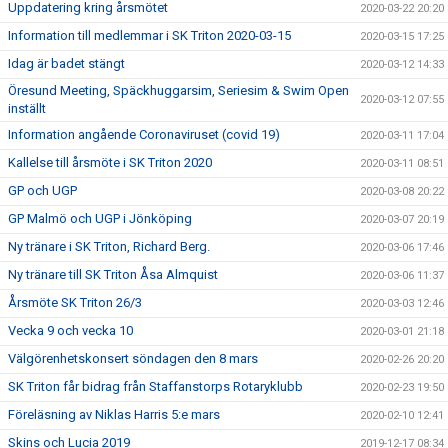
Uppdatering kring årsmötet
2020-03-22 20:20
Information till medlemmar i SK Triton 2020-03-15
2020-03-15 17:25
Idag är badet stängt
2020-03-12 14:33
Öresund Meeting, Späckhuggarsim, Seriesim & Swim Open
2020-03-12 07:55
inställt
Information angående Coronaviruset (covid 19)
2020-03-11 17:04
Kallelse till årsmöte i SK Triton 2020
2020-03-11 08:51
GP och UGP
2020-03-08 20:22
GP Malmö och UGP i Jönköping
2020-03-07 20:19
Ny tränare i SK Triton, Richard Berg.
2020-03-06 17:46
Ny tränare till SK Triton Åsa Almquist
2020-03-06 11:37
Årsmöte SK Triton 26/3
2020-03-03 12:46
Vecka 9 och vecka 10
2020-03-01 21:18
Välgörenhetskonsert söndagen den 8 mars
2020-02-26 20:20
SK Triton får bidrag från Staffanstorps Rotaryklubb
2020-02-23 19:50
Föreläsning av Niklas Harris 5:e mars
2020-02-10 12:41
Skins och Lucia 2019
2019-12-17 08:34