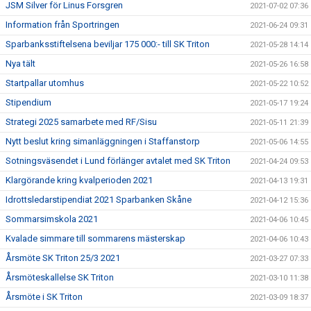
JSM Silver för Linus Forsgren
2021-07-02 07:36
Information från Sportringen
2021-06-24 09:31
Sparbanksstiftelsena beviljar 175 000:- till SK Triton
2021-05-28 14:14
Nya tält
2021-05-26 16:58
Startpallar utomhus
2021-05-22 10:52
Stipendium
2021-05-17 19:24
Strategi 2025 samarbete med RF/Sisu
2021-05-11 21:39
Nytt beslut kring simanläggningen i Staffanstorp
2021-05-06 14:55
Sotningsväsendet i Lund förlänger avtalet med SK Triton
2021-04-24 09:53
Klargörande kring kvalperioden 2021
2021-04-13 19:31
Idrottsledarstipendiat 2021 Sparbanken Skåne
2021-04-12 15:36
Sommarsimskola 2021
2021-04-06 10:45
Kvalade simmare till sommarens mästerskap
2021-04-06 10:43
Årsmöte SK Triton 25/3 2021
2021-03-27 07:33
Årsmöteskallelse SK Triton
2021-03-10 11:38
Årsmöte i SK Triton
2021-03-09 18:37