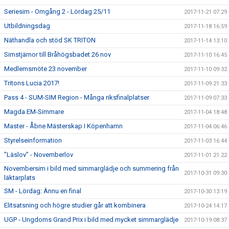
Seriesim - Omgång 2 - Lördag 25/11
2017-11-21 07:29
Utbildningsdag
2017-11-18 16:59
Näthandla och stöd SK TRITON
2017-11-14 13:10
Simstjärnor till Bråhögsbadet 26 nov
2017-11-10 16:45
Medlemsmöte 23 november
2017-11-10 09:32
Tritons Lucia 2017!
2017-11-09 21:33
Pass 4 - SUM-SIM Region - Många riksfinalplatser
2017-11-09 07:33
Magda EM-Simmare
2017-11-04 18:48
Master - Åbne Mästerskap I Köpenhamn
2017-11-04 06:46
Styrelseinformation
2017-11-03 16:44
”Läslov” - Novemberlov
2017-11-01 21:22
Novembersim i bild med simmarglädje och summering från
2017-10-31 09:30
läktarplats
SM - Lördag: Ännu en final
2017-10-30 13:19
Elitsatsning och högre studier går att kombinera
2017-10-24 14:17
UGP - Ungdoms Grand Prix i bild med mycket simmarglädje
2017-10-19 08:37