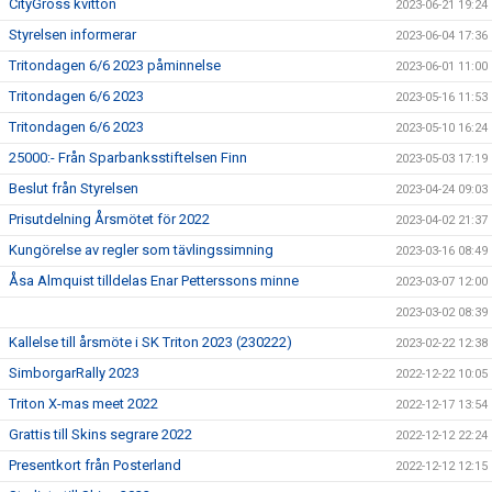
CityGross kvitton
2023-06-21 19:24
Styrelsen informerar
2023-06-04 17:36
Tritondagen 6/6 2023 påminnelse
2023-06-01 11:00
Tritondagen 6/6 2023
2023-05-16 11:53
Tritondagen 6/6 2023
2023-05-10 16:24
25000:- Från Sparbanksstiftelsen Finn
2023-05-03 17:19
Beslut från Styrelsen
2023-04-24 09:03
Prisutdelning Årsmötet för 2022
2023-04-02 21:37
Kungörelse av regler som tävlingssimning
2023-03-16 08:49
Åsa Almquist tilldelas Enar Petterssons minne
2023-03-07 12:00
2023-03-02 08:39
Kallelse till årsmöte i SK Triton 2023 (230222)
2023-02-22 12:38
SimborgarRally 2023
2022-12-22 10:05
Triton X-mas meet 2022
2022-12-17 13:54
Grattis till Skins segrare 2022
2022-12-12 22:24
Presentkort från Posterland
2022-12-12 12:15