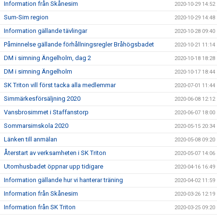
Information från Skånesim
2020-10-29 14:52
Sum-Sim region
2020-10-29 14:48
Information gällande tävlingar
2020-10-28 09:40
Påminnelse gällande förhållningsregler Bråhögsbadet
2020-10-21 11:14
DM i simning Ängelholm, dag 2
2020-10-18 18:28
DM i simning Ängelholm
2020-10-17 18:44
SK Triton vill först tacka alla medlemmar
2020-07-01 11:44
Simmärkesförsäljning 2020
2020-06-08 12:12
Vansbrosimmet i Staffanstorp
2020-06-07 18:00
Sommarsimskola 2020
2020-05-15 20:34
Länken till anmälan
2020-05-08 09:20
Återstart av verksamheten i SK Triton
2020-05-07 14:06
Utomhusbadet öppnar upp tidigare
2020-04-16 16:49
Information gällande hur vi hanterar träning
2020-04-02 11:59
Information från Skånesim
2020-03-26 12:19
Information från SK Triton
2020-03-25 09:20