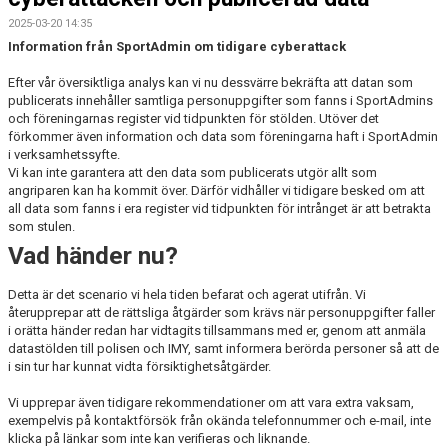
2025-03-20 14:35
Information från SportAdmin om tidigare cyberattack
Efter vår översiktliga analys kan vi nu dessvärre bekräfta att datan som
publicerats innehåller samtliga personuppgifter som fanns i SportAdmins
och föreningarnas register vid tidpunkten för stölden. Utöver det
förkommer även information och data som föreningarna haft i SportAdmin
i verksamhetssyfte.
Vi kan inte garantera att den data som publicerats utgör allt som
angriparen kan ha kommit över. Därför vidhåller vi tidigare besked om att
all data som fanns i era register vid tidpunkten för intrånget är att betrakta
som stulen.
Vad händer nu?
Detta är det scenario vi hela tiden befarat och agerat utifrån. Vi
återupprepar att de rättsliga åtgärder som krävs när personuppgifter faller
i orätta händer redan har vidtagits tillsammans med er, genom att anmäla
datastölden till polisen och IMY, samt informera berörda personer så att de
i sin tur har kunnat vidta försiktighetsåtgärder.
Vi upprepar även tidigare rekommendationer om att vara extra vaksam,
exempelvis på kontaktförsök från okända telefonnummer och e-mail, inte
klicka på länkar som inte kan verifieras och liknande.