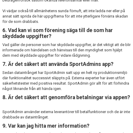
bedrägeriförsök såsom okända telefonsamtal eller mail.
Vi vädjar också till allmänhetens sunda förnuft, att inte ladda ner eller på
annat sätt sprida de här uppgifterna för att inte ytterligare förvärra skadan
för de som drabbats.
6. Vad kan vi som förening säga till de som har
skyddade uppgifter?
Vad gäller de personer som har skyddade uppgifter, är det viktigt att de blir
informerade om händelsen och hänvisas till den myndighet som hjälpt
dem med skyddade uppgifter för vidare rådgivning.
7. Är det säkert att använda SportAdmins app?
Sedan dataintrånget har SportAdmin satt upp en helt ny produktionsmiljö
där funktionalitet successivt släppts på. Externa experter har även utfört
säkerhetstester med positiva resultat. SportAdmin gör allt för att förhindra
något liknande från att hända igen.
8. Är det säkert att genomföra betalningar via appen?
SportAdmin använder externa leverantörer till betalfunktioner och de är inte
drabbade av dataintrånget.
9. Var kan jag hitta mer information?