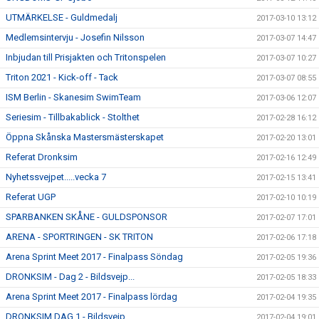
UTMÄRKELSE - Guldmedalj
2017-03-10 13:12
Medlemsintervju - Josefin Nilsson
2017-03-07 14:47
Inbjudan till Prisjakten och Tritonspelen
2017-03-07 10:27
Triton 2021 - Kick-off - Tack
2017-03-07 08:55
ISM Berlin - Skanesim SwimTeam
2017-03-06 12:07
Seriesim - Tillbakablick - Stolthet
2017-02-28 16:12
Öppna Skånska Mastersmästerskapet
2017-02-20 13:01
Referat Dronksim
2017-02-16 12:49
Nyhetssvejpet.....vecka 7
2017-02-15 13:41
Referat UGP
2017-02-10 10:19
SPARBANKEN SKÅNE - GULDSPONSOR
2017-02-07 17:01
ARENA - SPORTRINGEN - SK TRITON
2017-02-06 17:18
Arena Sprint Meet 2017 - Finalpass Söndag
2017-02-05 19:36
DRONKSIM - Dag 2 - Bildsvejp...
2017-02-05 18:33
Arena Sprint Meet 2017 - Finalpass lördag
2017-02-04 19:35
DRONKSIM DAG 1 - Bildsvejp....
2017-02-04 19:01