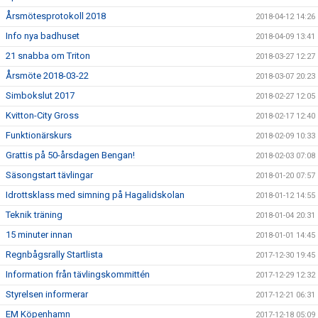
Årsmötesprotokoll 2018
2018-04-12 14:26
Info nya badhuset
2018-04-09 13:41
21 snabba om Triton
2018-03-27 12:27
Årsmöte 2018-03-22
2018-03-07 20:23
Simbokslut 2017
2018-02-27 12:05
Kvitton-City Gross
2018-02-17 12:40
Funktionärskurs
2018-02-09 10:33
Grattis på 50-årsdagen Bengan!
2018-02-03 07:08
Säsongstart tävlingar
2018-01-20 07:57
Idrottsklass med simning på Hagalidskolan
2018-01-12 14:55
Teknik träning
2018-01-04 20:31
15 minuter innan
2018-01-01 14:45
Regnbågsrally Startlista
2017-12-30 19:45
Information från tävlingskommittén
2017-12-29 12:32
Styrelsen informerar
2017-12-21 06:31
EM Köpenhamn
2017-12-18 05:09