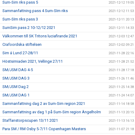
Sum-Sim riks pass 5
2021-12-12 19:05
Sammanfattning pass 4 Sum-SIm riks
2021-12-12 11:53
Sum-SIm riks pass 3
2021-12-11 20:13
SumSim pass 2 10-12/12 2021
2021-12-11 14:33
Välkommen till SK Tritons luciafirande 2021
2021-12-03 12:47
Crafoordska stiftelsen
2021-12-02 09:21
Sim á Lund 27-28/11
2021-11-28 22:16
Höstsimiaden 2021, Vellinge 27/11
2021-11-28 21:52
SM/JSM DAG 4-5
2021-11-28 17:18
SM/JSM DAG 3
2021-11-26 11:46
SM/JSM Dag 2
2021-11-25 14:38
SM/JSM DAG 1
2021-11-24 14:07
Sammanfattning dag 2 av Sum-Sim region 2021
2021-11-14 18:58
Sammanfattning av dag 1 på Sum-Sim region Ängelholm
2021-11-13 20:15
Staffanstorpscupen 13/11 2021
2021-11-13 16:13
Para SM / RM Osby 5-7/11 Copenhagen Masters
2021-11-07 21:18