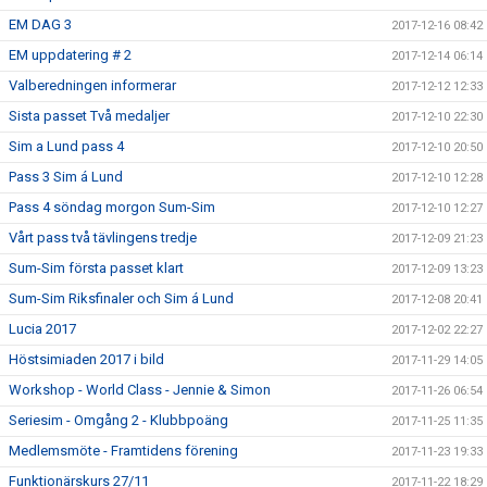
EM DAG 3
2017-12-16 08:42
EM uppdatering # 2
2017-12-14 06:14
Valberedningen informerar
2017-12-12 12:33
Sista passet Två medaljer
2017-12-10 22:30
Sim a Lund pass 4
2017-12-10 20:50
Pass 3 Sim á Lund
2017-12-10 12:28
Pass 4 söndag morgon Sum-Sim
2017-12-10 12:27
Vårt pass två tävlingens tredje
2017-12-09 21:23
Sum-Sim första passet klart
2017-12-09 13:23
Sum-Sim Riksfinaler och Sim á Lund
2017-12-08 20:41
Lucia 2017
2017-12-02 22:27
Höstsimiaden 2017 i bild
2017-11-29 14:05
Workshop - World Class - Jennie & Simon
2017-11-26 06:54
Seriesim - Omgång 2 - Klubbpoäng
2017-11-25 11:35
Medlemsmöte - Framtidens förening
2017-11-23 19:33
Funktionärskurs 27/11
2017-11-22 18:29