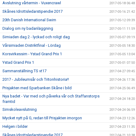
Avslutning vårtermin - Vuxencrawl
2017-05-18 06:48
Skånes Idrottsledarstipendie 2017
2017-05-16 21:42
20th Danish International Swim
2017-05-12 09:39
Dialog om ny badanläggning
2017-05-11 11:59
Simiaden dag 2 - lyckad och roligt dag
2017-05-07 09:19
Vårsimiaden Distriktfinal - Lördag
2017-05-05 18:30
Korsvirkessim - Ystad Grand Prix 1
2017-05-05 13:04
Ystad Grand Prix 1
2017-05-01 07:50
Sammanställning TS vt17
2017-04-27 09:45
2017 - Jubileumsår och Tritonhistoria!!
2017-04-26 17:36
Prisjakten med Sparbanken Skåne i bild
2017-04-25 06:49
Nya badet - Var med och påverka vår och Staffanstorps
2017-04-24 18:20
framtid
Simskoleavslutning
2017-04-24 06:59
Mycket nytt på G, redan till Prisjakten imorgon
2017-04-23 12:26
Helgen i bilder
2017-04-23 11:35
Skånes Idrottsledarstipendie 2017
2017-04-21 10:38