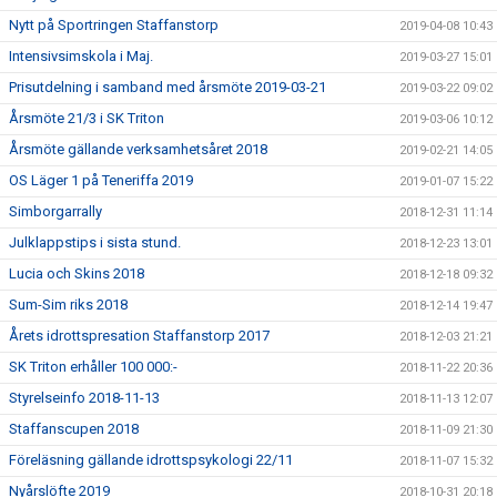
Nytt på Sportringen Staffanstorp
2019-04-08 10:43
Intensivsimskola i Maj.
2019-03-27 15:01
Prisutdelning i samband med årsmöte 2019-03-21
2019-03-22 09:02
Årsmöte 21/3 i SK Triton
2019-03-06 10:12
Årsmöte gällande verksamhetsåret 2018
2019-02-21 14:05
OS Läger 1 på Teneriffa 2019
2019-01-07 15:22
Simborgarrally
2018-12-31 11:14
Julklappstips i sista stund.
2018-12-23 13:01
Lucia och Skins 2018
2018-12-18 09:32
Sum-Sim riks 2018
2018-12-14 19:47
Årets idrottspresation Staffanstorp 2017
2018-12-03 21:21
SK Triton erhåller 100 000:-
2018-11-22 20:36
Styrelseinfo 2018-11-13
2018-11-13 12:07
Staffanscupen 2018
2018-11-09 21:30
Föreläsning gällande idrottspsykologi 22/11
2018-11-07 15:32
Nyårslöfte 2019
2018-10-31 20:18