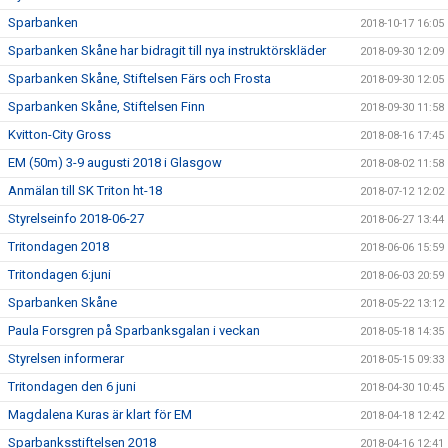
Sparbanken
2018-10-17 16:05
Sparbanken Skåne har bidragit till nya instruktörskläder
2018-09-30 12:09
Sparbanken Skåne, Stiftelsen Färs och Frosta
2018-09-30 12:05
Sparbanken Skåne, Stiftelsen Finn
2018-09-30 11:58
Kvitton-City Gross
2018-08-16 17:45
EM (50m) 3-9 augusti 2018 i Glasgow
2018-08-02 11:58
Anmälan till SK Triton ht-18
2018-07-12 12:02
Styrelseinfo 2018-06-27
2018-06-27 13:44
Tritondagen 2018
2018-06-06 15:59
Tritondagen 6:juni
2018-06-03 20:59
Sparbanken Skåne
2018-05-22 13:12
Paula Forsgren på Sparbanksgalan i veckan
2018-05-18 14:35
Styrelsen informerar
2018-05-15 09:33
Tritondagen den 6 juni
2018-04-30 10:45
Magdalena Kuras är klart för EM
2018-04-18 12:42
Sparbanksstiftelsen 2018
2018-04-16 12:41