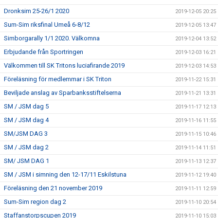
Dronksim 25-26/1 2020
2019-12-05 20:25
Sum-Sim riksfinal Umeå 6-8/12
2019-12-05 13:47
Simborgarally 1/1 2020. Välkomna
2019-12-04 13:52
Erbjudande från Sportringen
2019-12-03 16:21
Välkommen till SK Tritons luciafirande 2019
2019-12-03 14:53
Föreläsning för medlemmar i SK Triton
2019-11-22 15:31
Beviljade anslag av Sparbanksstiftelserna
2019-11-21 13:31
SM / JSM dag 5
2019-11-17 12:13
SM / JSM dag 4
2019-11-16 11:55
SM/JSM DAG 3
2019-11-15 10:46
SM / JSM dag 2
2019-11-14 11:51
SM/ JSM DAG 1
2019-11-13 12:37
SM / JSM i simning den 12-17/11 Eskilstuna
2019-11-12 19:40
Föreläsning den 21 november 2019
2019-11-11 12:59
Sum-Sim region dag 2
2019-11-10 20:54
Staffanstorpscupen 2019
2019-11-10 15:03