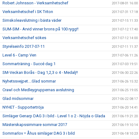
Robert Johnsson - Verksamhetschef
2017-08-01 16:00
Verksamhetschef i SK Triton
2017-07-31 17:18
Simskoleavslutning i bästa väder
2017-07-15 11:33
SUM-SIM - Arvid vinner brons på 100 rygg!!
2017-07-12 17:40
Verksamhetschef sökes
2017-07-12 14:00
Styrelseinfo 2017-07-11
2017-07-11 11:37
Level 6 - Camp Ven
2017-07-06 11:26
Sommarträning - Succé dag 1
2017-07-03 19:51
SM-Veckan Borås - Dag 1,2,3 o 4 - Medalj!!
2017-06-30 22:26
Nyhetssvejpet....Glad sommar
2017-06-26 15:32
Crawl och Medleygruppernas avslutning
2017-06-25 19:05
Glad midsommar
2017-06-22 08:17
NYHET - Supportertröja
2017-06-20 14:41
Simläger Genarp DAG 3 i bild - Level 1 o 2 - Nöjda o Glada
2017-06-19 21:20
Mästerskapssimmare sommar 2017
2017-06-19 10:14
Sommarlov = Åhus simläger DAG 3 i bild
2017-06-18 10:23