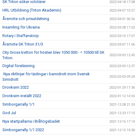
SK Triton söker volotärer
2022-04-18 17:08
HRL Utbildning (Triton Akademin)
2022-04-07 10:27
Årsmöte och prisutdelning
2022-04-01 06:56
Insamling för Ukraina
2022-03-28 17:02
Rotary i Staffanstorp
2022-03-10 17:07
Årsmöte SK Triton 31/3
2022-03-07 11:06
City Gross kvitton för hösten blev 1050 000:- = 10500 till SK
2022-03-03 12:45
Triton
Digital föreläsning
2022-03-03 12:37
Nya riktlinjer för tävlingar i barnidrott inom Svensk
2022-02-03 09:24
Simidrott
Dronksim 2022
2022-01-29 17:36
Dronksim inställt 2022
2022-01-12 14:55
Simborgarrally 1/1
2021-12-28 21:53
God Jul
2021-12-23 17:15
Nya startpallarna i Bråhögsbadet
2021-12-16 17:10
Simborgarrally 1/1 2022
2021-12-15 10:30