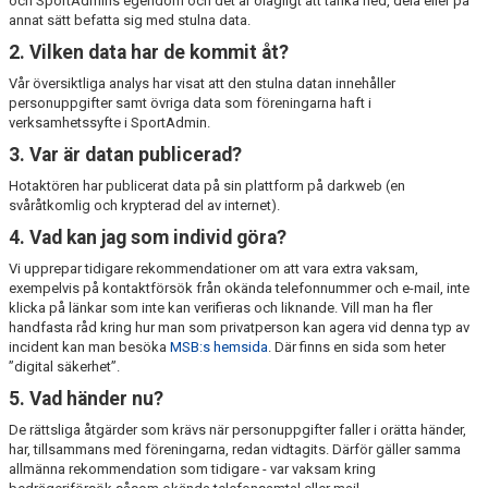
och SportAdmins egendom och det är olagligt att tanka ned, dela eller på
annat sätt befatta sig med stulna data.
2. Vilken data har de kommit åt?
Vår översiktliga analys har visat att den stulna datan innehåller
personuppgifter samt övriga data som föreningarna haft i
verksamhetssyfte i SportAdmin.
3. Var är datan publicerad?
Hotaktören har publicerat data på sin plattform på darkweb (en
svåråtkomlig och krypterad del av internet).
4. Vad kan jag som individ göra?
Vi upprepar tidigare rekommendationer om att vara extra vaksam,
exempelvis på kontaktförsök från okända telefonnummer och e-mail, inte
klicka på länkar som inte kan verifieras och liknande. Vill man ha fler
handfasta råd kring hur man som privatperson kan agera vid denna typ av
incident kan man besöka
MSB:s hemsida
. Där finns en sida som heter
”digital säkerhet”.
5. Vad händer nu?
De rättsliga åtgärder som krävs när personuppgifter faller i orätta händer,
har, tillsammans med föreningarna, redan vidtagits. Därför gäller samma
allmänna rekommendation som tidigare - var vaksam kring