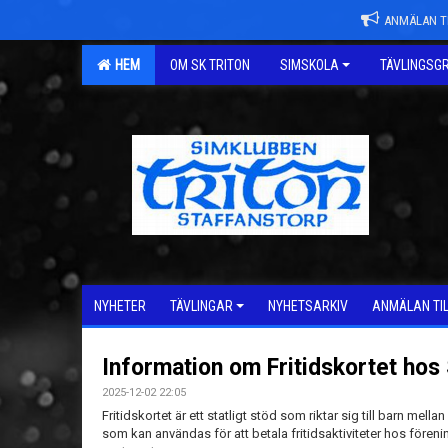
ANMÄLAN TI
HEM
OM SK TRITON
SIMSKOLA
TÄVLINGSG
NYHETER
TÄVLINGAR
NYHETSARKIV
ANMÄLAN TI
Information om Fritidskortet hos 
2025-12-02 22:05
Fritidskortet är ett statligt stöd som riktar sig till barn mella
som kan användas för att betala fritidsaktiviteter hos föreni