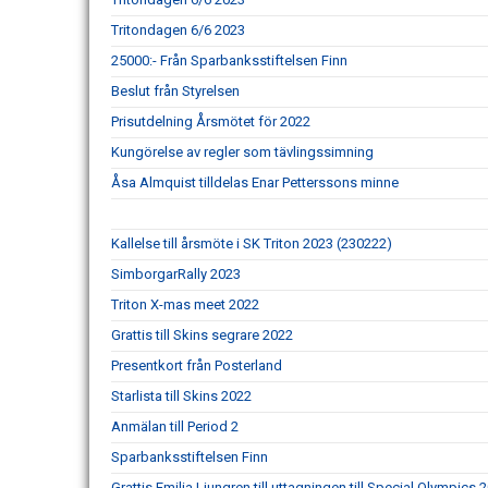
Tritondagen 6/6 2023
25000:- Från Sparbanksstiftelsen Finn
Beslut från Styrelsen
Prisutdelning Årsmötet för 2022
Kungörelse av regler som tävlingssimning
Åsa Almquist tilldelas Enar Petterssons minne
Kallelse till årsmöte i SK Triton 2023 (230222)
SimborgarRally 2023
Triton X-mas meet 2022
Grattis till Skins segrare 2022
Presentkort från Posterland
Starlista till Skins 2022
Anmälan till Period 2
Sparbanksstiftelsen Finn
Grattis Emilia Ljungren till uttagningen till Special Olympics 