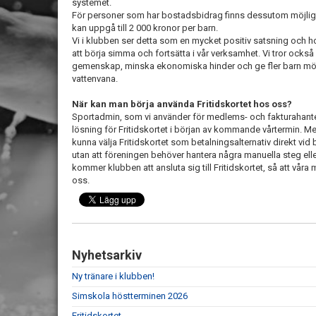
systemet.
För personer som har bostadsbidrag finns dessutom möjligh
kan uppgå till 2 000 kronor per barn.
Vi i klubben ser detta som en mycket positiv satsning och ho
att börja simma och fortsätta i vår verksamhet. Vi tror ocks
gemenskap, minska ekonomiska hinder och ge fler barn möjl
vattenvana.
När kan man börja använda Fritidskortet hos oss?
Sportadmin, som vi använder för medlems- och fakturahanter
lösning för Fritidskortet i början av kommande vårtermin.
kunna välja Fritidskortet som betalningsalternativ direkt vid 
utan att föreningen behöver hantera några manuella steg ell
kommer klubben att ansluta sig till Fritidskortet, så att vå
oss.
Nyhetsarkiv
Ny tränare i klubben!
Simskola höstterminen 2026
Fritidskortet