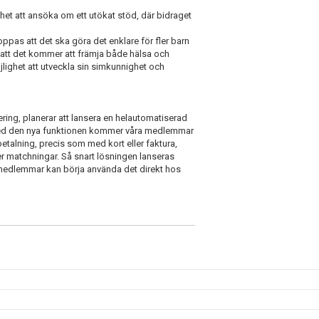
et att ansöka om ett utökat stöd, där bidraget
ppas att det ska göra det enklare för fler barn
å att det kommer att främja både hälsa och
ighet att utveckla sin simkunnighet och
ing, planerar att lansera en helautomatiserad
 Med den nya funktionen kommer våra medlemmar
betalning, precis som med kort eller faktura,
er matchningar. Så snart lösningen lanseras
ra medlemmar kan börja använda det direkt hos