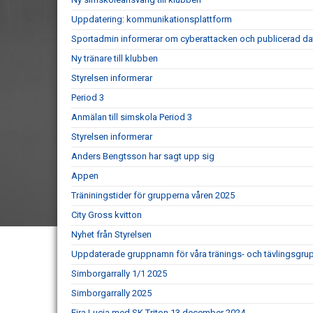
Uppdatering: kommunikationsplattform
Sportadmin informerar om cyberattacken och publicerad da
Ny tränare till klubben
Styrelsen informerar
Period 3
Anmälan till simskola Period 3
Styrelsen informerar
Anders Bengtsson har sagt upp sig
Appen
Träniningstider för grupperna våren 2025
City Gross kvitton
Nyhet från Styrelsen
Uppdaterade gruppnamn för våra tränings- och tävlingsgru
Simborgarrally 1/1 2025
Simborgarrally 2025
Fira Lucia med SK Triton 13 december 2024