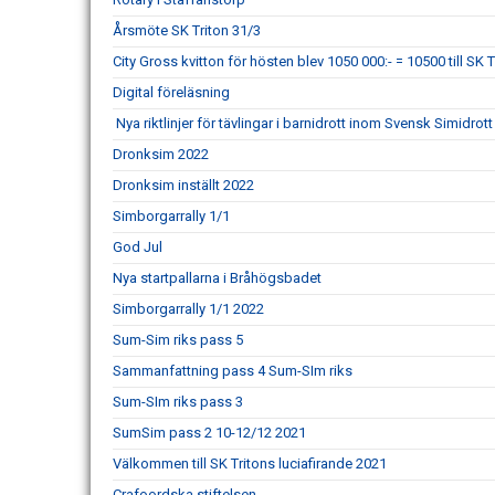
Årsmöte SK Triton 31/3
City Gross kvitton för hösten blev 1050 000:- = 10500 till SK T
Digital föreläsning
Nya riktlinjer för tävlingar i barnidrott inom Svensk Simidrott
Dronksim 2022
Dronksim inställt 2022
Simborgarrally 1/1
God Jul
Nya startpallarna i Bråhögsbadet
Simborgarrally 1/1 2022
Sum-Sim riks pass 5
Sammanfattning pass 4 Sum-SIm riks
Sum-SIm riks pass 3
SumSim pass 2 10-12/12 2021
Välkommen till SK Tritons luciafirande 2021
Crafoordska stiftelsen