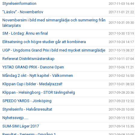
Styrelseinformation
2017-11-03 16:44
”Läslov” - Novemberlov
2017-11-01 21:22
Novembersim i bild med simmarglädje och summering från
2017-10-31 09:30
läktarplats
SM - Lördag: Ännu en final
2017-10-30 13:19
Elitsatsning och högre studier går att kombinera
2017-10-24 14:17
UGP - Ungdoms Grand Prix i bild med mycket simmarglädje
2017-10-19 08:37
Refererat Distriktsmästerskap
2017-10-11 07:04
YSTAD GRAND PRIX - Danone Open
2017-10-06 11:21
Måndag 2 okt - Nytt kapitel - Välkommen
2017-10-02 16:50
Klippan Cup i bilder - Medaljrazzel!
2017-10-01 08:53
Klippan - Helsingborg - STOR tävlingshelg
2017-09-28 20:36
SPEEDO YARDS - Jönköping
2017-09-23 12:32
Styrelseinfo - Halvårsresultat
2017-09-20 10:00
Nyhetssvejp.....
2017-09-19 13:32
SUM-SIM Läger 2017
2017-09-14 15:35
Resultat - Seriesim - Omgång 1
2017-09-08 10:00