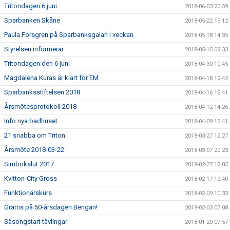
Tritondagen 6:juni
2018-06-03 20:59
Sparbanken Skåne
2018-05-22 13:12
Paula Forsgren på Sparbanksgalan i veckan
2018-05-18 14:35
Styrelsen informerar
2018-05-15 09:33
Tritondagen den 6 juni
2018-04-30 10:45
Magdalena Kuras är klart för EM
2018-04-18 12:42
Sparbanksstiftelsen 2018
2018-04-16 12:41
Årsmötesprotokoll 2018
2018-04-12 14:26
Info nya badhuset
2018-04-09 13:41
21 snabba om Triton
2018-03-27 12:27
Årsmöte 2018-03-22
2018-03-07 20:23
Simbokslut 2017
2018-02-27 12:05
Kvitton-City Gross
2018-02-17 12:40
Funktionärskurs
2018-02-09 10:33
Grattis på 50-årsdagen Bengan!
2018-02-03 07:08
Säsongstart tävlingar
2018-01-20 07:57