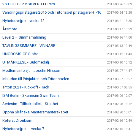
2 x GULD + 2 x SILVER +++ Pers
2017-03-26 18:09
Vandringspristagare 2016 och Tritonspel pristagare HT-16
2017-03-24 18:28
Nyhetssvejpet...vecka 12
2017-03-21 15:35
Årsmöte
2017-03-17 10:29
Level 2 – Simmarhälsning
2017-03-16 14:00
TÄVLINGSSIMMARE - VINNARE
2017-03-13 19:49
UNGDOMS-GP Sjöbo
2017-03-12 11:43
UTMÄRKELSE - Guldmedalj
2017-03-10 13:12
Medlemsintervju - Josefin Nilsson
2017-03-07 14:47
Inbjudan till Prisjakten och Tritonspelen
2017-03-07 10:27
Triton 2021 - Kick-off - Tack
2017-03-07 08:55
ISM Berlin - Skanesim SwimTeam
2017-03-06 12:07
Seriesim - Tillbakablick - Stolthet
2017-02-28 16:12
Öppna Skånska Mastersmästerskapet
2017-02-20 13:01
Referat Dronksim
2017-02-16 12:49
Nyhetssvejpet.....vecka 7
2017-02-15 13:41