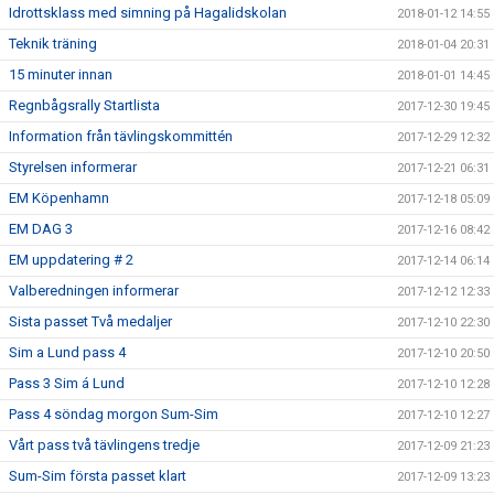
Idrottsklass med simning på Hagalidskolan
2018-01-12 14:55
Teknik träning
2018-01-04 20:31
15 minuter innan
2018-01-01 14:45
Regnbågsrally Startlista
2017-12-30 19:45
Information från tävlingskommittén
2017-12-29 12:32
Styrelsen informerar
2017-12-21 06:31
EM Köpenhamn
2017-12-18 05:09
EM DAG 3
2017-12-16 08:42
EM uppdatering # 2
2017-12-14 06:14
Valberedningen informerar
2017-12-12 12:33
Sista passet Två medaljer
2017-12-10 22:30
Sim a Lund pass 4
2017-12-10 20:50
Pass 3 Sim á Lund
2017-12-10 12:28
Pass 4 söndag morgon Sum-Sim
2017-12-10 12:27
Vårt pass två tävlingens tredje
2017-12-09 21:23
Sum-Sim första passet klart
2017-12-09 13:23