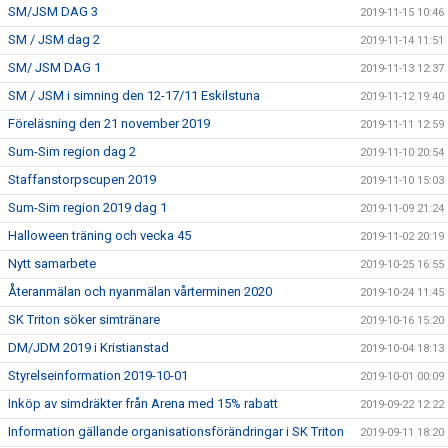
SM/JSM DAG 3
2019-11-15 10:46
SM / JSM dag 2
2019-11-14 11:51
SM/ JSM DAG 1
2019-11-13 12:37
SM / JSM i simning den 12-17/11 Eskilstuna
2019-11-12 19:40
Föreläsning den 21 november 2019
2019-11-11 12:59
Sum-Sim region dag 2
2019-11-10 20:54
Staffanstorpscupen 2019
2019-11-10 15:03
Sum-Sim region 2019 dag 1
2019-11-09 21:24
Halloween träning och vecka 45
2019-11-02 20:19
Nytt samarbete
2019-10-25 16:55
Återanmälan och nyanmälan vårterminen 2020
2019-10-24 11:45
SK Triton söker simtränare
2019-10-16 15:20
DM/JDM 2019 i Kristianstad
2019-10-04 18:13
Styrelseinformation 2019-10-01
2019-10-01 00:09
Inköp av simdräkter från Arena med 15% rabatt
2019-09-22 12:22
Information gällande organisationsförändringar i SK Triton
2019-09-11 18:20