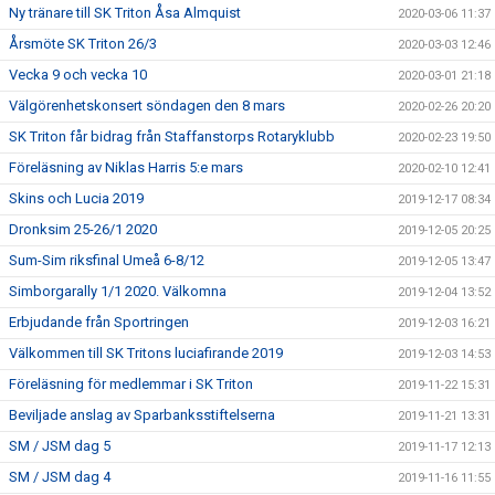
Ny tränare till SK Triton Åsa Almquist
2020-03-06 11:37
Årsmöte SK Triton 26/3
2020-03-03 12:46
Vecka 9 och vecka 10
2020-03-01 21:18
Välgörenhetskonsert söndagen den 8 mars
2020-02-26 20:20
SK Triton får bidrag från Staffanstorps Rotaryklubb
2020-02-23 19:50
Föreläsning av Niklas Harris 5:e mars
2020-02-10 12:41
Skins och Lucia 2019
2019-12-17 08:34
Dronksim 25-26/1 2020
2019-12-05 20:25
Sum-Sim riksfinal Umeå 6-8/12
2019-12-05 13:47
Simborgarally 1/1 2020. Välkomna
2019-12-04 13:52
Erbjudande från Sportringen
2019-12-03 16:21
Välkommen till SK Tritons luciafirande 2019
2019-12-03 14:53
Föreläsning för medlemmar i SK Triton
2019-11-22 15:31
Beviljade anslag av Sparbanksstiftelserna
2019-11-21 13:31
SM / JSM dag 5
2019-11-17 12:13
SM / JSM dag 4
2019-11-16 11:55