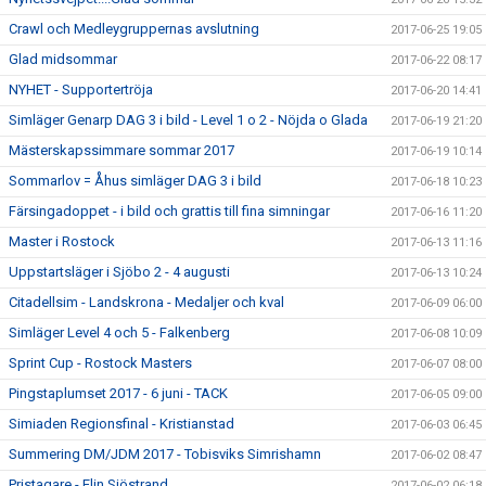
Crawl och Medleygruppernas avslutning
2017-06-25 19:05
Glad midsommar
2017-06-22 08:17
NYHET - Supportertröja
2017-06-20 14:41
Simläger Genarp DAG 3 i bild - Level 1 o 2 - Nöjda o Glada
2017-06-19 21:20
Mästerskapssimmare sommar 2017
2017-06-19 10:14
Sommarlov = Åhus simläger DAG 3 i bild
2017-06-18 10:23
Färsingadoppet - i bild och grattis till fina simningar
2017-06-16 11:20
Master i Rostock
2017-06-13 11:16
Uppstartsläger i Sjöbo 2 - 4 augusti
2017-06-13 10:24
Citadellsim - Landskrona - Medaljer och kval
2017-06-09 06:00
Simläger Level 4 och 5 - Falkenberg
2017-06-08 10:09
Sprint Cup - Rostock Masters
2017-06-07 08:00
Pingstaplumset 2017 - 6 juni - TACK
2017-06-05 09:00
Simiaden Regionsfinal - Kristianstad
2017-06-03 06:45
Summering DM/JDM 2017 - Tobisviks Simrishamn
2017-06-02 08:47
Pristagare - Elin Sjöstrand
2017-06-02 06:18