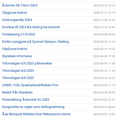
Årsmöte SK Triton 2024
2024-02-10 14:10
Citygross kvitton
2024-01-17 16:19
Simborgarrally 2024
2023-12-28 12:35
Dronkar till 2024 års tävling har kommit
2023-12-18 14:46
Föreläsning 21/9 2023
2023-09-08 09:54
Emilia Ljunggren på Special Olympic i Berling
2023-06-22 15:14
CityGross kvitton
2023-06-21 19:24
Styrelsen informerar
2023-06-04 17:36
Tritondagen 6/6 2023 påminnelse
2023-06-01 11:00
Tritondagen 6/6 2023
2023-05-16 11:53
Tritondagen 6/6 2023
2023-05-10 16:24
25000:- Från Sparbanksstiftelsen Finn
2023-05-03 17:19
Beslut från Styrelsen
2023-04-24 09:03
Prisutdelning Årsmötet för 2022
2023-04-02 21:37
Kungörelse av regler som tävlingssimning
2023-03-16 08:49
Åsa Almquist tilldelas Enar Petterssons minne
2023-03-07 12:00