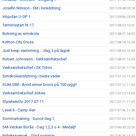
Josefin Nilsson - EM i livräddning
2017-09-08 09:18
Inbjudan U-GP 1
2017-09-06 23:00
Terminsstart ht-17
2017-08-23 15:01
Bokning av simskola
2017-08-21 18:53
Kvitton-City Gross
2017-08-18 16:34
Just keep swimming.....dag 3 på lägret
2017-08-02 16:00
Robert Johnsson - Verksamhetschef
2017-08-01 16:00
Verksamhetschef i SK Triton
2017-07-31 17:18
Simskoleavslutning i bästa väder
2017-07-15 11:33
SUM-SIM - Arvid vinner brons på 100 rygg!!
2017-07-12 17:40
Verksamhetschef sökes
2017-07-12 14:00
Styrelseinfo 2017-07-11
2017-07-11 11:37
Level 6 - Camp Ven
2017-07-06 11:26
Sommarträning - Succé dag 1
2017-07-03 19:51
SM-Veckan Borås - Dag 1,2,3 o 4 - Medalj!!
2017-06-30 22:26
Nyhetssvejpet....Glad sommar
2017-06-26 15:32