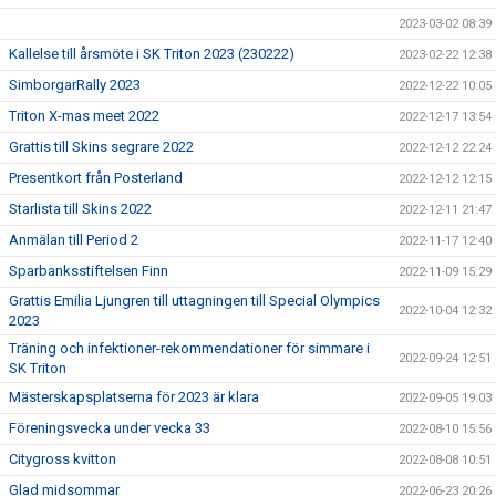
2023-03-02 08:39
Kallelse till årsmöte i SK Triton 2023 (230222)
2023-02-22 12:38
SimborgarRally 2023
2022-12-22 10:05
Triton X-mas meet 2022
2022-12-17 13:54
Grattis till Skins segrare 2022
2022-12-12 22:24
Presentkort från Posterland
2022-12-12 12:15
Starlista till Skins 2022
2022-12-11 21:47
Anmälan till Period 2
2022-11-17 12:40
Sparbanksstiftelsen Finn
2022-11-09 15:29
Grattis Emilia Ljungren till uttagningen till Special Olympics
2022-10-04 12:32
2023
Träning och infektioner-rekommendationer för simmare i
2022-09-24 12:51
SK Triton
Mästerskapsplatserna för 2023 är klara
2022-09-05 19:03
Föreningsvecka under vecka 33
2022-08-10 15:56
Citygross kvitton
2022-08-08 10:51
Glad midsommar
2022-06-23 20:26