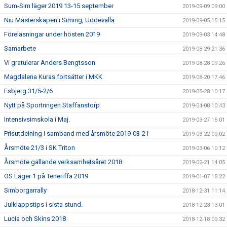
Sum-Sim läger 2019 13-15 september
2019-09-09 09:00
Niu Mästerskapen i Siming, Uddevalla
2019-09-05 15:15
Föreläsningar under hösten 2019
2019-09-03 14:48
Samarbete
2019-08-29 21:36
Vi gratulerar Anders Bengtsson
2019-08-28 09:26
Magdalena Kuras fortsätter i MKK
2019-08-20 17:46
Esbjerg 31/5-2/6
2019-05-28 10:17
Nytt på Sportringen Staffanstorp
2019-04-08 10:43
Intensivsimskola i Maj.
2019-03-27 15:01
Prisutdelning i samband med årsmöte 2019-03-21
2019-03-22 09:02
Årsmöte 21/3 i SK Triton
2019-03-06 10:12
Årsmöte gällande verksamhetsåret 2018
2019-02-21 14:05
OS Läger 1 på Teneriffa 2019
2019-01-07 15:22
Simborgarrally
2018-12-31 11:14
Julklappstips i sista stund.
2018-12-23 13:01
Lucia och Skins 2018
2018-12-18 09:32