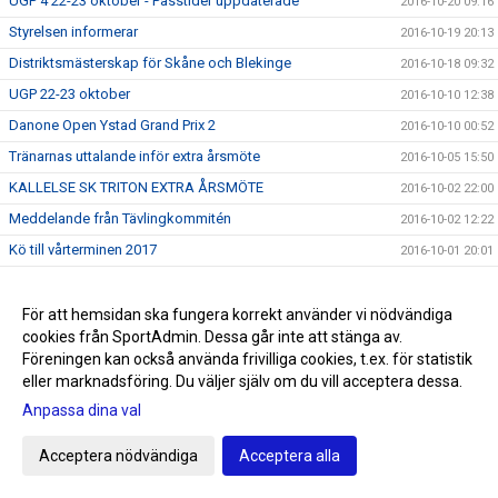
UGP 4 22-23 oktober - Passtider uppdaterade
2016-10-20 09:16
Styrelsen informerar
2016-10-19 20:13
Distriktsmästerskap för Skåne och Blekinge
2016-10-18 09:32
UGP 22-23 oktober
2016-10-10 12:38
Danone Open Ystad Grand Prix 2
2016-10-10 00:52
Tränarnas uttalande inför extra årsmöte
2016-10-05 15:50
KALLELSE SK TRITON EXTRA ÅRSMÖTE
2016-10-02 22:00
Meddelande från Tävlingkommitén
2016-10-02 12:22
Kö till vårterminen 2017
2016-10-01 20:01
Simallskånskan avdelning 1
2016-09-29 22:14
VM i Livräddning 2016
2016-09-19 23:14
För att hemsidan ska fungera korrekt använder vi nödvändiga
cookies från SportAdmin. Dessa går inte att stänga av.
Erbjudande Sportringen
2016-09-10 21:09
Föreningen kan också använda frivilliga cookies, t.ex. för statistik
Livräddnings VM
2016-09-01 18:58
eller marknadsföring. Du väljer själv om du vill acceptera dessa.
Poseidon Team Cup
2016-08-29 21:34
Anpassa dina val
Bokingsstart
2016-08-22 10:47
Acceptera nödvändiga
Acceptera alla
Ingen rast och ingen ro för Tritons valberedning
2016-08-19 12:19