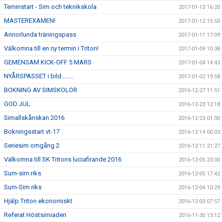
Teminstart - Sim och teknikskola
2017-01-13 16:20
MASTEREXAMEN!
2017-01-12 15:50
Annorlunda träningspass
2017-01-11 17:09
Välkomna till en ny termin i Triton!
2017-01-09 10:38
GEMENSAM KICK-OFF 5 MARS
2017-01-04 14:43
NYÅRSPASSET i bild........
2017-01-02 19:58
BOKNING AV SIMSKOLOR
2016-12-27 11:51
GOD JUL
2016-12-23 12:18
Simallskånskan 2016
2016-12-23 01:00
Bokningsstart vt-17
2016-12-14 00:03
Seriesim omgång 2
2016-12-11 21:27
Välkomna till SK Tritons luciafirande 2016
2016-12-05 23:00
Sum-sim riks
2016-12-05 17:42
Sum-Sim riks
2016-12-04 10:29
Hjälp Triton ekonomiskt
2016-12-03 07:57
Referat Höstsimiaden
2016-11-30 13:12