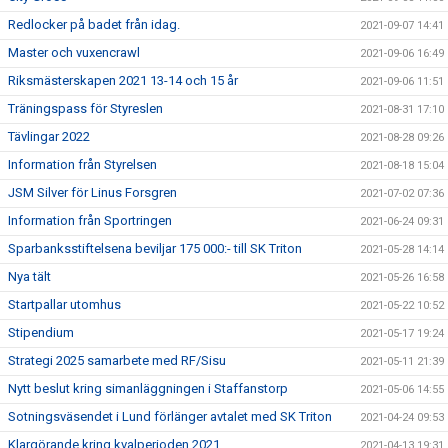
Redlocker på badet från idag.
2021-09-07 14:41
Master och vuxencrawl
2021-09-06 16:49
Riksmästerskapen 2021 13-14 och 15 år
2021-09-06 11:51
Träningspass för Styreslen
2021-08-31 17:10
Tävlingar 2022
2021-08-28 09:26
Information från Styrelsen
2021-08-18 15:04
JSM Silver för Linus Forsgren
2021-07-02 07:36
Information från Sportringen
2021-06-24 09:31
Sparbanksstiftelsena beviljar 175 000:- till SK Triton
2021-05-28 14:14
Nya tält
2021-05-26 16:58
Startpallar utomhus
2021-05-22 10:52
Stipendium
2021-05-17 19:24
Strategi 2025 samarbete med RF/Sisu
2021-05-11 21:39
Nytt beslut kring simanläggningen i Staffanstorp
2021-05-06 14:55
Sotningsväsendet i Lund förlänger avtalet med SK Triton
2021-04-24 09:53
Klargörande kring kvalperioden 2021
2021-04-13 19:31