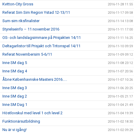
Kvitton-City Gross
2016-11-28 11:55
Referat Sim Sim Region Ystad 12-13/11
2016-11-17 09:58
Sum-sim riksfinalister
2016-11-14 13:08
Styrelseinfo – 11 november 2016
2016-11-11 17:00
OS- och landslagsimmare på Prisjakten 14/11
2016-11-11 16:25
Deltagarlistor till Prisjakt och Tritonspel 14/11
2016-11-10 09:59
Referat Novembersim 5-6/11
2016-11-09 09:12
Inne SM dag 5
2016-11-08 23:12
Inne SM dag 4
2016-11-07 20:56
Åbne Københavnske Masters 2016…..
2016-11-07 10:26
Inne SM dag 3
2016-11-06 20:25
Inne SM dag 2
2016-11-05 21:17
Inne SM Dag 1
2016-11-04 21:49
Höstlovskul med level 1 och level 2
2016-11-04 19:39
Funktionärsutbildning
2016-11-02 18:30
Nu är vi igång!
2016-11-02 09:29