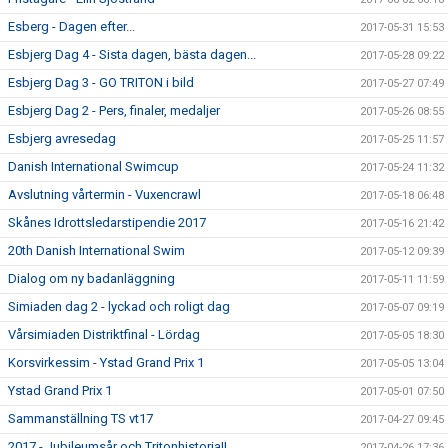
Esberg - Dagen efter...
2017-05-31 15:53
Esbjerg Dag 4 - Sista dagen, bästa dagen...
2017-05-28 09:22
Esbjerg Dag 3 - GO TRITON i bild
2017-05-27 07:49
Esbjerg Dag 2 - Pers, finaler, medaljer
2017-05-26 08:55
Esbjerg avresedag
2017-05-25 11:57
Danish International Swimcup
2017-05-24 11:32
Avslutning vårtermin - Vuxencrawl
2017-05-18 06:48
Skånes Idrottsledarstipendie 2017
2017-05-16 21:42
20th Danish International Swim
2017-05-12 09:39
Dialog om ny badanläggning
2017-05-11 11:59
Simiaden dag 2 - lyckad och roligt dag
2017-05-07 09:19
Vårsimiaden Distriktfinal - Lördag
2017-05-05 18:30
Korsvirkessim - Ystad Grand Prix 1
2017-05-05 13:04
Ystad Grand Prix 1
2017-05-01 07:50
Sammanställning TS vt17
2017-04-27 09:45
2017 - Jubileumsår och Tritonhistoria!!
2017-04-26 17:36