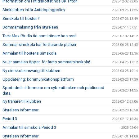
Information om Fritidskortet hos SK Triton
2025-12-02 22:05
Simklubben inför Antidopingpolicy
2025-09-25 11:25
Simskola till hösten?
2025-07-26 13:49
Sommarhälsning från styrelsen
2025-07-14 07:51
Tack Max för din tid som tränare hos oss!
2025-07-02 14:12
Sommar simskola har fortfarande platser
2025-06-23 12:43
Anmälan till höstens Simskola
2025-06-23 12:36
Nu är anmälan öppen för årets sommarsimskola!
2025-04-25 17:12
Ny simskoleansvarig till klubben
2025-03-25 19:14
Uppdatering: kommunikationsplattform
2025-03-23 17:39
Sportadmin informerar om cyberattacken och publicerad
2025-03-20 14:35
data
Ny tränare till klubben
2025-03-12 21:06
Styrelsen informerar
2025-02-28 16:50
Period 3
2025-02-17 16:34
Anmälan till simskola Period 3
2025-02-04
Styrelsen informerar
2025-01-31 14:00