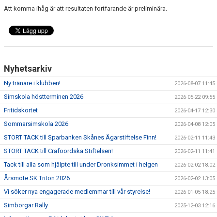
Att komma ihåg är att resultaten fortfarande är preliminära.
Nyhetsarkiv
Ny tränare i klubben!
2026-08-07 11:45
Simskola höstterminen 2026
2026-05-22 09:55
Fritidskortet
2026-04-17 12:30
Sommarsimskola 2026
2026-04-08 12:05
STORT TACK till Sparbanken Skånes Ägarstiftelse Finn!
2026-02-11 11:43
STORT TACK till Crafoordska Stiftelsen!
2026-02-11 11:41
Tack till alla som hjälpte till under Dronksimmet i helgen
2026-02-02 18:02
Årsmöte SK Triton 2026
2026-02-02 13:05
Vi söker nya engagerade medlemmar till vår styrelse!
2026-01-05 18:25
Simborgar Rally
2025-12-03 12:16