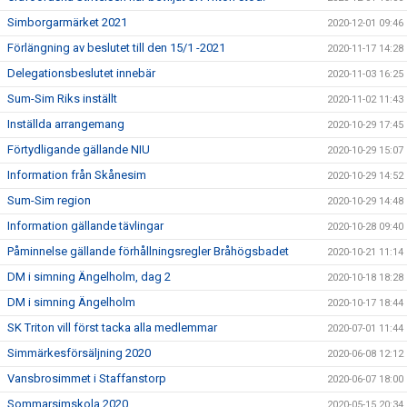
Simborgarmärket 2021
2020-12-01 09:46
Förlängning av beslutet till den 15/1 -2021
2020-11-17 14:28
Delegationsbeslutet innebär
2020-11-03 16:25
Sum-Sim Riks inställt
2020-11-02 11:43
Inställda arrangemang
2020-10-29 17:45
Förtydligande gällande NIU
2020-10-29 15:07
Information från Skånesim
2020-10-29 14:52
Sum-Sim region
2020-10-29 14:48
Information gällande tävlingar
2020-10-28 09:40
Påminnelse gällande förhållningsregler Bråhögsbadet
2020-10-21 11:14
DM i simning Ängelholm, dag 2
2020-10-18 18:28
DM i simning Ängelholm
2020-10-17 18:44
SK Triton vill först tacka alla medlemmar
2020-07-01 11:44
Simmärkesförsäljning 2020
2020-06-08 12:12
Vansbrosimmet i Staffanstorp
2020-06-07 18:00
Sommarsimskola 2020
2020-05-15 20:34