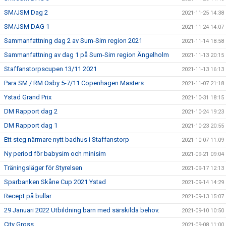
SM/JSM Dag 2
2021-11-25 14:38
SM/JSM DAG 1
2021-11-24 14:07
Sammanfattning dag 2 av Sum-Sim region 2021
2021-11-14 18:58
Sammanfattning av dag 1 på Sum-Sim region Ängelholm
2021-11-13 20:15
Staffanstorpscupen 13/11 2021
2021-11-13 16:13
Para SM / RM Osby 5-7/11 Copenhagen Masters
2021-11-07 21:18
Ystad Grand Prix
2021-10-31 18:15
DM Rapport dag 2
2021-10-24 19:23
DM Rapport dag 1
2021-10-23 20:55
Ett steg närmare nytt badhus i Staffanstorp
2021-10-07 11:09
Ny period för babysim och minisim
2021-09-21 09:04
Träningsläger för Styrelsen
2021-09-17 12:13
Sparbanken Skåne Cup 2021 Ystad
2021-09-14 14:29
Recept på bullar
2021-09-13 15:07
29 Januari 2022 Utbildning barn med särskilda behov.
2021-09-10 10:50
City Gross
2021-09-08 11:00