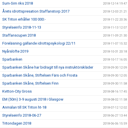
Sum-Sim riks 2018
2018-12-14 19:47
Årets idrottspresation Staffanstorp 2017
2018-12-03 21:21
SK Triton erhåller 100 000:-
2018-11-22 20:36
Styrelseinfo 2018-11-13
2018-11-13 12:07
Staffanscupen 2018
2018-11-09 21:30
Föreläsning gällande idrottspsykologi 22/11
2018-11-07 15:32
Nyårslöfte 2019
2018-10-31 20:18
Sparbanken
2018-10-17 16:05
Sparbanken Skåne har bidragit till nya instruktörskläder
2018-09-30 12:09
Sparbanken Skåne, Stiftelsen Färs och Frosta
2018-09-30 12:05
Sparbanken Skåne, Stiftelsen Finn
2018-09-30 11:58
Kvitton-City Gross
2018-08-16 17:45
EM (50m) 3-9 augusti 2018 i Glasgow
2018-08-02 11:58
Anmälan till SK Triton ht-18
2018-07-12 12:02
Styrelseinfo 2018-06-27
2018-06-27 13:44
Tritondagen 2018
2018-06-06 15:59