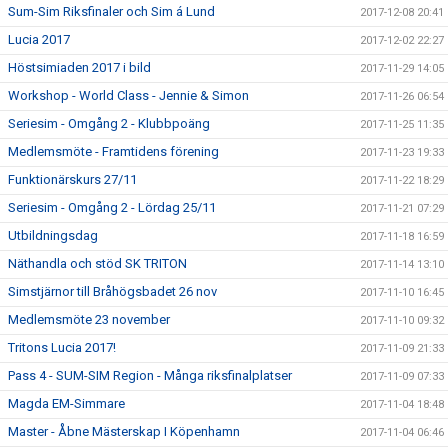
Sum-Sim Riksfinaler och Sim á Lund
2017-12-08 20:41
Lucia 2017
2017-12-02 22:27
Höstsimiaden 2017 i bild
2017-11-29 14:05
Workshop - World Class - Jennie & Simon
2017-11-26 06:54
Seriesim - Omgång 2 - Klubbpoäng
2017-11-25 11:35
Medlemsmöte - Framtidens förening
2017-11-23 19:33
Funktionärskurs 27/11
2017-11-22 18:29
Seriesim - Omgång 2 - Lördag 25/11
2017-11-21 07:29
Utbildningsdag
2017-11-18 16:59
Näthandla och stöd SK TRITON
2017-11-14 13:10
Simstjärnor till Bråhögsbadet 26 nov
2017-11-10 16:45
Medlemsmöte 23 november
2017-11-10 09:32
Tritons Lucia 2017!
2017-11-09 21:33
Pass 4 - SUM-SIM Region - Många riksfinalplatser
2017-11-09 07:33
Magda EM-Simmare
2017-11-04 18:48
Master - Åbne Mästerskap I Köpenhamn
2017-11-04 06:46