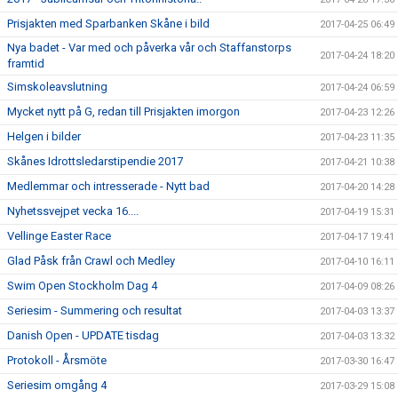
Prisjakten med Sparbanken Skåne i bild
2017-04-25 06:49
Nya badet - Var med och påverka vår och Staffanstorps
2017-04-24 18:20
framtid
Simskoleavslutning
2017-04-24 06:59
Mycket nytt på G, redan till Prisjakten imorgon
2017-04-23 12:26
Helgen i bilder
2017-04-23 11:35
Skånes Idrottsledarstipendie 2017
2017-04-21 10:38
Medlemmar och intresserade - Nytt bad
2017-04-20 14:28
Nyhetssvejpet vecka 16....
2017-04-19 15:31
Vellinge Easter Race
2017-04-17 19:41
Glad Påsk från Crawl och Medley
2017-04-10 16:11
Swim Open Stockholm Dag 4
2017-04-09 08:26
Seriesim - Summering och resultat
2017-04-03 13:37
Danish Open - UPDATE tisdag
2017-04-03 13:32
Protokoll - Årsmöte
2017-03-30 16:47
Seriesim omgång 4
2017-03-29 15:08