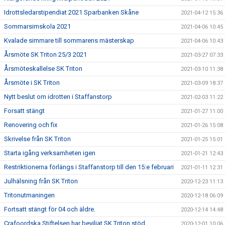
Idrottsledarstipendiat 2021 Sparbanken Skåne
2021-04-12 15:36
Sommarsimskola 2021
2021-04-06 10:45
Kvalade simmare till sommarens mästerskap
2021-04-06 10:43
Årsmöte SK Triton 25/3 2021
2021-03-27 07:33
Årsmöteskallelse SK Triton
2021-03-10 11:38
Årsmöte i SK Triton
2021-03-09 18:37
Nytt beslut om idrotten i Staffanstorp
2021-02-03 11:22
Forsatt stängt
2021-01-27 11:00
Renovering och fix
2021-01-26 15:08
Skrivelse från SK Triton
2021-01-25 15:01
Starta igång verksamheten igen
2021-01-21 12:43
Restriktionerna förlängs i Staffanstorp till den 15:e februari
2021-01-11 12:31
Julhälsning från SK Triton
2020-12-23 11:13
Tritonutmaningen
2020-12-18 06:09
Fortsatt stängt för 04 och äldre.
2020-12-14 14:48
Crafoordska Stiftelsen har beviljat SK Triton stöd.
2020-12-01 10:06