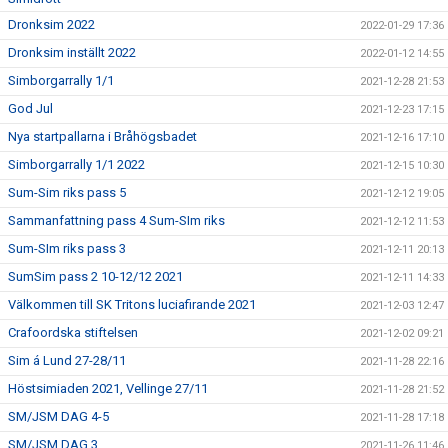
Dronksim 2022
2022-01-29 17:36
Dronksim inställt 2022
2022-01-12 14:55
Simborgarrally 1/1
2021-12-28 21:53
God Jul
2021-12-23 17:15
Nya startpallarna i Bråhögsbadet
2021-12-16 17:10
Simborgarrally 1/1 2022
2021-12-15 10:30
Sum-Sim riks pass 5
2021-12-12 19:05
Sammanfattning pass 4 Sum-SIm riks
2021-12-12 11:53
Sum-SIm riks pass 3
2021-12-11 20:13
SumSim pass 2 10-12/12 2021
2021-12-11 14:33
Välkommen till SK Tritons luciafirande 2021
2021-12-03 12:47
Crafoordska stiftelsen
2021-12-02 09:21
Sim á Lund 27-28/11
2021-11-28 22:16
Höstsimiaden 2021, Vellinge 27/11
2021-11-28 21:52
SM/JSM DAG 4-5
2021-11-28 17:18
SM/JSM DAG 3
2021-11-26 11:46