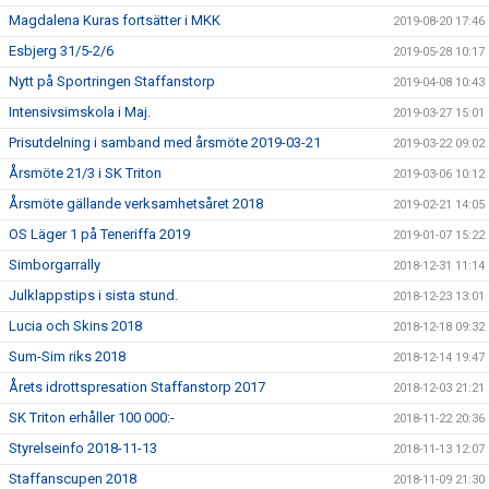
Magdalena Kuras fortsätter i MKK
2019-08-20 17:46
Esbjerg 31/5-2/6
2019-05-28 10:17
Nytt på Sportringen Staffanstorp
2019-04-08 10:43
Intensivsimskola i Maj.
2019-03-27 15:01
Prisutdelning i samband med årsmöte 2019-03-21
2019-03-22 09:02
Årsmöte 21/3 i SK Triton
2019-03-06 10:12
Årsmöte gällande verksamhetsåret 2018
2019-02-21 14:05
OS Läger 1 på Teneriffa 2019
2019-01-07 15:22
Simborgarrally
2018-12-31 11:14
Julklappstips i sista stund.
2018-12-23 13:01
Lucia och Skins 2018
2018-12-18 09:32
Sum-Sim riks 2018
2018-12-14 19:47
Årets idrottspresation Staffanstorp 2017
2018-12-03 21:21
SK Triton erhåller 100 000:-
2018-11-22 20:36
Styrelseinfo 2018-11-13
2018-11-13 12:07
Staffanscupen 2018
2018-11-09 21:30