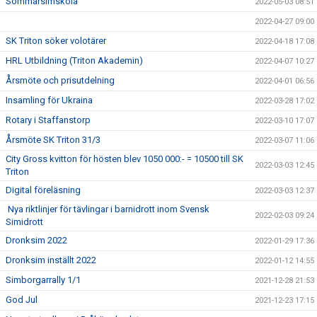
Sommarsimskola
2022-05-03 08:51
2022-04-27 09:00
SK Triton söker volotärer
2022-04-18 17:08
HRL Utbildning (Triton Akademin)
2022-04-07 10:27
Årsmöte och prisutdelning
2022-04-01 06:56
Insamling för Ukraina
2022-03-28 17:02
Rotary i Staffanstorp
2022-03-10 17:07
Årsmöte SK Triton 31/3
2022-03-07 11:06
City Gross kvitton för hösten blev 1050 000:- = 10500 till SK
2022-03-03 12:45
Triton
Digital föreläsning
2022-03-03 12:37
Nya riktlinjer för tävlingar i barnidrott inom Svensk
2022-02-03 09:24
Simidrott
Dronksim 2022
2022-01-29 17:36
Dronksim inställt 2022
2022-01-12 14:55
Simborgarrally 1/1
2021-12-28 21:53
God Jul
2021-12-23 17:15