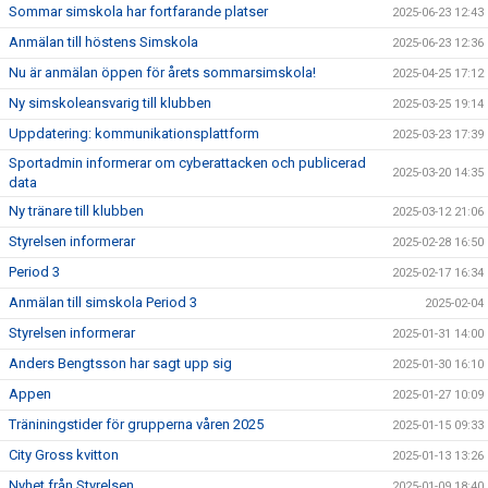
Sommar simskola har fortfarande platser
2025-06-23 12:43
Anmälan till höstens Simskola
2025-06-23 12:36
Nu är anmälan öppen för årets sommarsimskola!
2025-04-25 17:12
Ny simskoleansvarig till klubben
2025-03-25 19:14
Uppdatering: kommunikationsplattform
2025-03-23 17:39
Sportadmin informerar om cyberattacken och publicerad
2025-03-20 14:35
data
Ny tränare till klubben
2025-03-12 21:06
Styrelsen informerar
2025-02-28 16:50
Period 3
2025-02-17 16:34
Anmälan till simskola Period 3
2025-02-04
Styrelsen informerar
2025-01-31 14:00
Anders Bengtsson har sagt upp sig
2025-01-30 16:10
Appen
2025-01-27 10:09
Träniningstider för grupperna våren 2025
2025-01-15 09:33
City Gross kvitton
2025-01-13 13:26
Nyhet från Styrelsen
2025-01-09 18:40