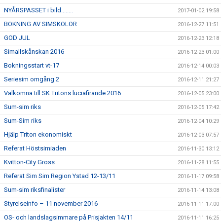
NYÅRSPASSET i bild........
2017-01-02 19:58
BOKNING AV SIMSKOLOR
2016-12-27 11:51
GOD JUL
2016-12-23 12:18
Simallskånskan 2016
2016-12-23 01:00
Bokningsstart vt-17
2016-12-14 00:03
Seriesim omgång 2
2016-12-11 21:27
Välkomna till SK Tritons luciafirande 2016
2016-12-05 23:00
Sum-sim riks
2016-12-05 17:42
Sum-Sim riks
2016-12-04 10:29
Hjälp Triton ekonomiskt
2016-12-03 07:57
Referat Höstsimiaden
2016-11-30 13:12
Kvitton-City Gross
2016-11-28 11:55
Referat Sim Sim Region Ystad 12-13/11
2016-11-17 09:58
Sum-sim riksfinalister
2016-11-14 13:08
Styrelseinfo – 11 november 2016
2016-11-11 17:00
OS- och landslagsimmare på Prisjakten 14/11
2016-11-11 16:25