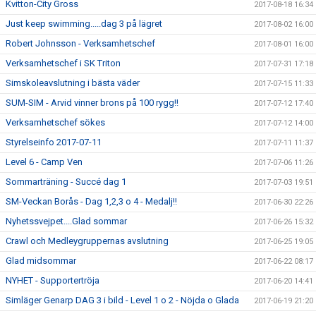
Kvitton-City Gross
2017-08-18 16:34
Just keep swimming.....dag 3 på lägret
2017-08-02 16:00
Robert Johnsson - Verksamhetschef
2017-08-01 16:00
Verksamhetschef i SK Triton
2017-07-31 17:18
Simskoleavslutning i bästa väder
2017-07-15 11:33
SUM-SIM - Arvid vinner brons på 100 rygg!!
2017-07-12 17:40
Verksamhetschef sökes
2017-07-12 14:00
Styrelseinfo 2017-07-11
2017-07-11 11:37
Level 6 - Camp Ven
2017-07-06 11:26
Sommarträning - Succé dag 1
2017-07-03 19:51
SM-Veckan Borås - Dag 1,2,3 o 4 - Medalj!!
2017-06-30 22:26
Nyhetssvejpet....Glad sommar
2017-06-26 15:32
Crawl och Medleygruppernas avslutning
2017-06-25 19:05
Glad midsommar
2017-06-22 08:17
NYHET - Supportertröja
2017-06-20 14:41
Simläger Genarp DAG 3 i bild - Level 1 o 2 - Nöjda o Glada
2017-06-19 21:20