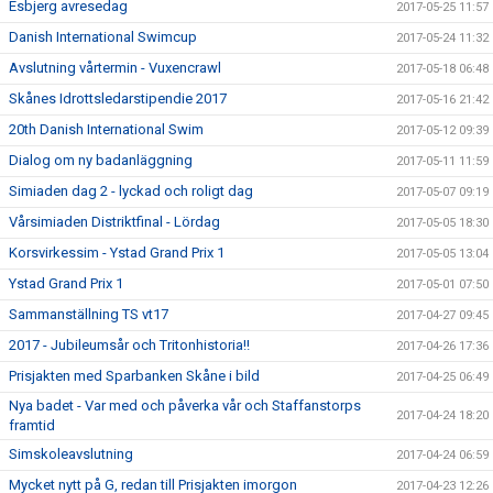
Esbjerg avresedag
2017-05-25 11:57
Danish International Swimcup
2017-05-24 11:32
Avslutning vårtermin - Vuxencrawl
2017-05-18 06:48
Skånes Idrottsledarstipendie 2017
2017-05-16 21:42
20th Danish International Swim
2017-05-12 09:39
Dialog om ny badanläggning
2017-05-11 11:59
Simiaden dag 2 - lyckad och roligt dag
2017-05-07 09:19
Vårsimiaden Distriktfinal - Lördag
2017-05-05 18:30
Korsvirkessim - Ystad Grand Prix 1
2017-05-05 13:04
Ystad Grand Prix 1
2017-05-01 07:50
Sammanställning TS vt17
2017-04-27 09:45
2017 - Jubileumsår och Tritonhistoria!!
2017-04-26 17:36
Prisjakten med Sparbanken Skåne i bild
2017-04-25 06:49
Nya badet - Var med och påverka vår och Staffanstorps
2017-04-24 18:20
framtid
Simskoleavslutning
2017-04-24 06:59
Mycket nytt på G, redan till Prisjakten imorgon
2017-04-23 12:26