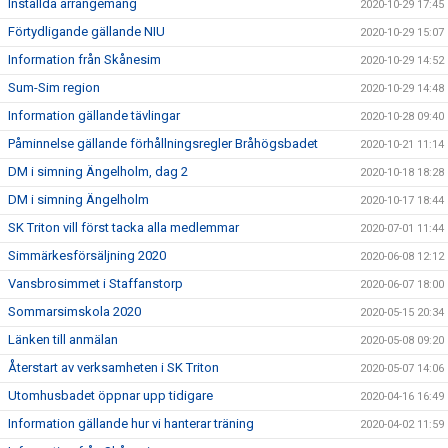
Inställda arrangemang
2020-10-29 17:45
Förtydligande gällande NIU
2020-10-29 15:07
Information från Skånesim
2020-10-29 14:52
Sum-Sim region
2020-10-29 14:48
Information gällande tävlingar
2020-10-28 09:40
Påminnelse gällande förhållningsregler Bråhögsbadet
2020-10-21 11:14
DM i simning Ängelholm, dag 2
2020-10-18 18:28
DM i simning Ängelholm
2020-10-17 18:44
SK Triton vill först tacka alla medlemmar
2020-07-01 11:44
Simmärkesförsäljning 2020
2020-06-08 12:12
Vansbrosimmet i Staffanstorp
2020-06-07 18:00
Sommarsimskola 2020
2020-05-15 20:34
Länken till anmälan
2020-05-08 09:20
Återstart av verksamheten i SK Triton
2020-05-07 14:06
Utomhusbadet öppnar upp tidigare
2020-04-16 16:49
Information gällande hur vi hanterar träning
2020-04-02 11:59