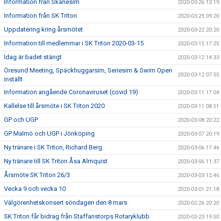
Information från Skånesim
2020-03-26 12:19
Information från SK Triton
2020-03-25 09:20
Uppdatering kring årsmötet
2020-03-22 20:20
Information till medlemmar i SK Triton 2020-03-15
2020-03-15 17:25
Idag är badet stängt
2020-03-12 14:33
Öresund Meeting, Späckhuggarsim, Seriesim & Swim Open
2020-03-12 07:55
inställt
Information angående Coronaviruset (covid 19)
2020-03-11 17:04
Kallelse till årsmöte i SK Triton 2020
2020-03-11 08:51
GP och UGP
2020-03-08 20:22
GP Malmö och UGP i Jönköping
2020-03-07 20:19
Ny tränare i SK Triton, Richard Berg.
2020-03-06 17:46
Ny tränare till SK Triton Åsa Almquist
2020-03-06 11:37
Årsmöte SK Triton 26/3
2020-03-03 12:46
Vecka 9 och vecka 10
2020-03-01 21:18
Välgörenhetskonsert söndagen den 8 mars
2020-02-26 20:20
SK Triton får bidrag från Staffanstorps Rotaryklubb
2020-02-23 19:50