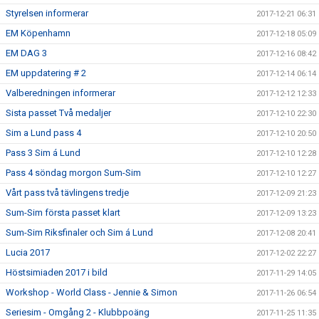
Styrelsen informerar
2017-12-21 06:31
EM Köpenhamn
2017-12-18 05:09
EM DAG 3
2017-12-16 08:42
EM uppdatering # 2
2017-12-14 06:14
Valberedningen informerar
2017-12-12 12:33
Sista passet Två medaljer
2017-12-10 22:30
Sim a Lund pass 4
2017-12-10 20:50
Pass 3 Sim á Lund
2017-12-10 12:28
Pass 4 söndag morgon Sum-Sim
2017-12-10 12:27
Vårt pass två tävlingens tredje
2017-12-09 21:23
Sum-Sim första passet klart
2017-12-09 13:23
Sum-Sim Riksfinaler och Sim á Lund
2017-12-08 20:41
Lucia 2017
2017-12-02 22:27
Höstsimiaden 2017 i bild
2017-11-29 14:05
Workshop - World Class - Jennie & Simon
2017-11-26 06:54
Seriesim - Omgång 2 - Klubbpoäng
2017-11-25 11:35