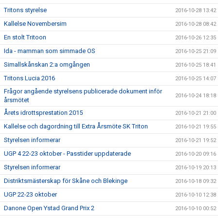
Tritons styrelse
2016-10-28 13:42
Kallelse Novembersim
2016-10-28 08:42
En stolt Tritoon
2016-10-26 12:35
Ida - mamman som simmade OS
2016-10-25 21:09
Simallskånskan 2:a omgången
2016-10-25 18:41
Tritons Lucia 2016
2016-10-25 14:07
Frågor angående styrelsens publicerade dokument inför
2016-10-24 18:18
årsmötet
Årets idrottsprestation 2015
2016-10-21 21:00
Kallelse och dagordning till Extra Årsmöte SK Triton
2016-10-21 19:55
Styrelsen informerar
2016-10-21 19:52
UGP 4 22-23 oktober - Passtider uppdaterade
2016-10-20 09:16
Styrelsen informerar
2016-10-19 20:13
Distriktsmästerskap för Skåne och Blekinge
2016-10-18 09:32
UGP 22-23 oktober
2016-10-10 12:38
Danone Open Ystad Grand Prix 2
2016-10-10 00:52