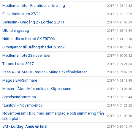
Medlemsmöte - Framtidens förening
2017-11-23 19:33
Funktionärskurs 27/11
2017-11-22 18:29
Seriesim - Omgång 2 - Lördag 25/11
2017-11-21 07:29
Utbildningsdag
2017-11-18 16:59
Näthandla och stöd SK TRITON
2017-11-14 13:10
Simstjärnor till Bråhögsbadet 26 nov
2017-11-10 16:45
Medlemsmöte 23 november
2017-11-10 09:32
Tritons Lucia 2017!
2017-11-09 21:33
Pass 4 - SUM-SIM Region - Många riksfinalplatser
2017-11-09 07:33
Magda EM-Simmare
2017-11-04 18:48
Master - Åbne Mästerskap I Köpenhamn
2017-11-04 06:46
Styrelseinformation
2017-11-03 16:44
”Läslov” - Novemberlov
2017-11-01 21:22
Novembersim i bild med simmarglädje och summering från
2017-10-31 09:30
läktarplats
SM - Lördag: Ännu en final
2017-10-30 13:19