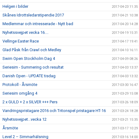
Helgen i bilder
2017-04-23 11:35
Skånes Idrottsledarstipendie 2017
2017-04-21 10:38
Medlemmar och intresserade - Nytt bad
2017-04-20 14:28
Nyhetssvejpet vecka 16....
2017-04-19 15:31
Vellinge Easter Race
2017-04-17 19:41
Glad Påsk från Crawl och Medley
2017-04-10 16:11
Swim Open Stockholm Dag 4
2017-04-09 08:26
Seriesim - Summering och resultat
2017-04-03 13:37
Danish Open - UPDATE tisdag
2017-04-03 13:32
Protokoll - Årsmöte
2017-03-30 16:47
Seriesim omgång 4
2017-03-29 15:08
2 x GULD + 2 x SILVER +++ Pers
2017-03-26 18:09
Vandringspristagare 2016 och Tritonspel pristagare HT-16
2017-03-24 18:28
Nyhetssvejpet...vecka 12
2017-03-21 15:35
Årsmöte
2017-03-17 10:29
Level 2 – Simmarhälsning
2017-03-16 14:00