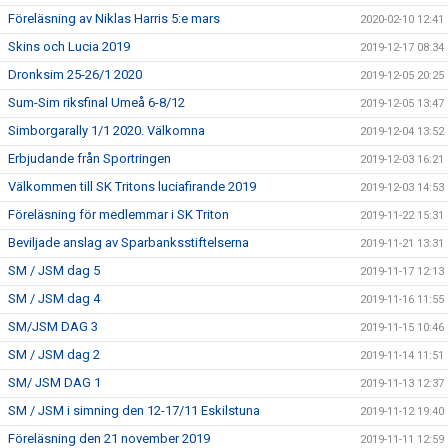
Föreläsning av Niklas Harris 5:e mars
2020-02-10 12:41
Skins och Lucia 2019
2019-12-17 08:34
Dronksim 25-26/1 2020
2019-12-05 20:25
Sum-Sim riksfinal Umeå 6-8/12
2019-12-05 13:47
Simborgarally 1/1 2020. Välkomna
2019-12-04 13:52
Erbjudande från Sportringen
2019-12-03 16:21
Välkommen till SK Tritons luciafirande 2019
2019-12-03 14:53
Föreläsning för medlemmar i SK Triton
2019-11-22 15:31
Beviljade anslag av Sparbanksstiftelserna
2019-11-21 13:31
SM / JSM dag 5
2019-11-17 12:13
SM / JSM dag 4
2019-11-16 11:55
SM/JSM DAG 3
2019-11-15 10:46
SM / JSM dag 2
2019-11-14 11:51
SM/ JSM DAG 1
2019-11-13 12:37
SM / JSM i simning den 12-17/11 Eskilstuna
2019-11-12 19:40
Föreläsning den 21 november 2019
2019-11-11 12:59