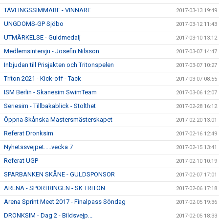
TÄVLINGSSIMMARE - VINNARE
2017-03-13 19:49
UNGDOMS-GP Sjöbo
2017-03-12 11:43
UTMÄRKELSE - Guldmedalj
2017-03-10 13:12
Medlemsintervju - Josefin Nilsson
2017-03-07 14:47
Inbjudan till Prisjakten och Tritonspelen
2017-03-07 10:27
Triton 2021 - Kick-off - Tack
2017-03-07 08:55
ISM Berlin - Skanesim SwimTeam
2017-03-06 12:07
Seriesim - Tillbakablick - Stolthet
2017-02-28 16:12
Öppna Skånska Mastersmästerskapet
2017-02-20 13:01
Referat Dronksim
2017-02-16 12:49
Nyhetssvejpet.....vecka 7
2017-02-15 13:41
Referat UGP
2017-02-10 10:19
SPARBANKEN SKÅNE - GULDSPONSOR
2017-02-07 17:01
ARENA - SPORTRINGEN - SK TRITON
2017-02-06 17:18
Arena Sprint Meet 2017 - Finalpass Söndag
2017-02-05 19:36
DRONKSIM - Dag 2 - Bildsvejp...
2017-02-05 18:33