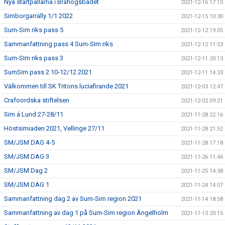
Nya startpallarna i Bråhögsbadet
2021-12-16 17:10
Simborgarrally 1/1 2022
2021-12-15 10:30
Sum-Sim riks pass 5
2021-12-12 19:05
Sammanfattning pass 4 Sum-SIm riks
2021-12-12 11:53
Sum-SIm riks pass 3
2021-12-11 20:13
SumSim pass 2 10-12/12 2021
2021-12-11 14:33
Välkommen till SK Tritons luciafirande 2021
2021-12-03 12:47
Crafoordska stiftelsen
2021-12-02 09:21
Sim á Lund 27-28/11
2021-11-28 22:16
Höstsimiaden 2021, Vellinge 27/11
2021-11-28 21:52
SM/JSM DAG 4-5
2021-11-28 17:18
SM/JSM DAG 3
2021-11-26 11:46
SM/JSM Dag 2
2021-11-25 14:38
SM/JSM DAG 1
2021-11-24 14:07
Sammanfattning dag 2 av Sum-Sim region 2021
2021-11-14 18:58
Sammanfattning av dag 1 på Sum-Sim region Ängelholm
2021-11-13 20:15