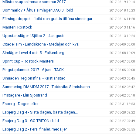
Mästerskapssimmare sommar 2017
2017-06-19 10:14
Sommarlov = Åhus simläger DAG 3 i bild
2017-06-18 10:23
Färsingadoppet - i bild och grattis till fina simningar
2017-06-16 11:20
Master i Rostock
2017-06-13 11:16
Uppstartsläger i Sjöbo 2 - 4 augusti
2017-06-13 10:24
Citadellsim - Landskrona - Medaljer och kval
2017-06-09 06:00
Simläger Level 4 och 5 - Falkenberg
2017-06-08 10:09
Sprint Cup - Rostock Masters
2017-06-07 08:00
Pingstaplumset 2017 - 6 juni - TACK
2017-06-05 09:00
Simiaden Regionsfinal - Kristianstad
2017-06-03 06:45
Summering DM/JDM 2017 - Tobisviks Simrishamn
2017-06-02 08:47
Pristagare - Elin Sjöstrand
2017-06-02 06:18
Esberg - Dagen efter...
2017-05-31 15:53
Esbjerg Dag 4 - Sista dagen, bästa dagen...
2017-05-28 09:22
Esbjerg Dag 3 - GO TRITON i bild
2017-05-27 07:49
Esbjerg Dag 2 - Pers, finaler, medaljer
2017-05-26 08:55