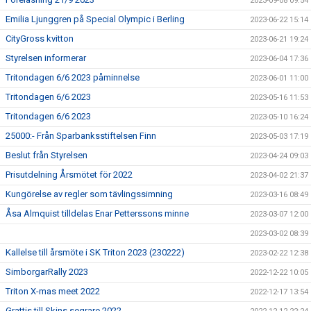
2023-09-08 09:54
Emilia Ljunggren på Special Olympic i Berling
2023-06-22 15:14
CityGross kvitton
2023-06-21 19:24
Styrelsen informerar
2023-06-04 17:36
Tritondagen 6/6 2023 påminnelse
2023-06-01 11:00
Tritondagen 6/6 2023
2023-05-16 11:53
Tritondagen 6/6 2023
2023-05-10 16:24
25000:- Från Sparbanksstiftelsen Finn
2023-05-03 17:19
Beslut från Styrelsen
2023-04-24 09:03
Prisutdelning Årsmötet för 2022
2023-04-02 21:37
Kungörelse av regler som tävlingssimning
2023-03-16 08:49
Åsa Almquist tilldelas Enar Petterssons minne
2023-03-07 12:00
2023-03-02 08:39
Kallelse till årsmöte i SK Triton 2023 (230222)
2023-02-22 12:38
SimborgarRally 2023
2022-12-22 10:05
Triton X-mas meet 2022
2022-12-17 13:54
Grattis till Skins segrare 2022