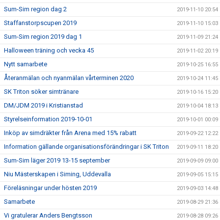
Sum-Sim region dag 2
2019-11-10 20:54
Staffanstorpscupen 2019
2019-11-10 15:03
Sum-Sim region 2019 dag 1
2019-11-09 21:24
Halloween träning och vecka 45
2019-11-02 20:19
Nytt samarbete
2019-10-25 16:55
Återanmälan och nyanmälan vårterminen 2020
2019-10-24 11:45
SK Triton söker simtränare
2019-10-16 15:20
DM/JDM 2019 i Kristianstad
2019-10-04 18:13
Styrelseinformation 2019-10-01
2019-10-01 00:09
Inköp av simdräkter från Arena med 15% rabatt
2019-09-22 12:22
Information gällande organisationsförändringar i SK Triton
2019-09-11 18:20
Sum-Sim läger 2019 13-15 september
2019-09-09 09:00
Niu Mästerskapen i Siming, Uddevalla
2019-09-05 15:15
Föreläsningar under hösten 2019
2019-09-03 14:48
Samarbete
2019-08-29 21:36
Vi gratulerar Anders Bengtsson
2019-08-28 09:26