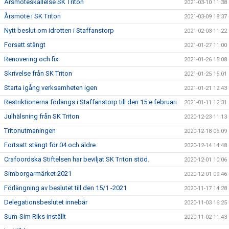
Årsmöteskallelse SK Triton
2021-03-10 11:38
Årsmöte i SK Triton
2021-03-09 18:37
Nytt beslut om idrotten i Staffanstorp
2021-02-03 11:22
Forsatt stängt
2021-01-27 11:00
Renovering och fix
2021-01-26 15:08
Skrivelse från SK Triton
2021-01-25 15:01
Starta igång verksamheten igen
2021-01-21 12:43
Restriktionerna förlängs i Staffanstorp till den 15:e februari
2021-01-11 12:31
Julhälsning från SK Triton
2020-12-23 11:13
Tritonutmaningen
2020-12-18 06:09
Fortsatt stängt för 04 och äldre.
2020-12-14 14:48
Crafoordska Stiftelsen har beviljat SK Triton stöd.
2020-12-01 10:06
Simborgarmärket 2021
2020-12-01 09:46
Förlängning av beslutet till den 15/1 -2021
2020-11-17 14:28
Delegationsbeslutet innebär
2020-11-03 16:25
Sum-Sim Riks inställt
2020-11-02 11:43