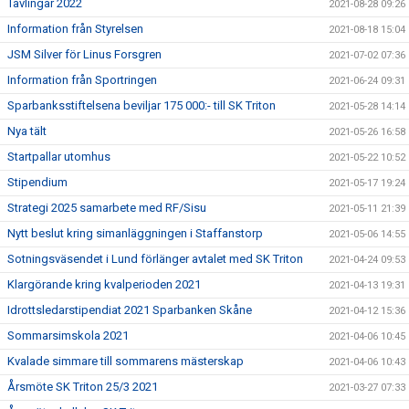
Tävlingar 2022
2021-08-28 09:26
Information från Styrelsen
2021-08-18 15:04
JSM Silver för Linus Forsgren
2021-07-02 07:36
Information från Sportringen
2021-06-24 09:31
Sparbanksstiftelsena beviljar 175 000:- till SK Triton
2021-05-28 14:14
Nya tält
2021-05-26 16:58
Startpallar utomhus
2021-05-22 10:52
Stipendium
2021-05-17 19:24
Strategi 2025 samarbete med RF/Sisu
2021-05-11 21:39
Nytt beslut kring simanläggningen i Staffanstorp
2021-05-06 14:55
Sotningsväsendet i Lund förlänger avtalet med SK Triton
2021-04-24 09:53
Klargörande kring kvalperioden 2021
2021-04-13 19:31
Idrottsledarstipendiat 2021 Sparbanken Skåne
2021-04-12 15:36
Sommarsimskola 2021
2021-04-06 10:45
Kvalade simmare till sommarens mästerskap
2021-04-06 10:43
Årsmöte SK Triton 25/3 2021
2021-03-27 07:33