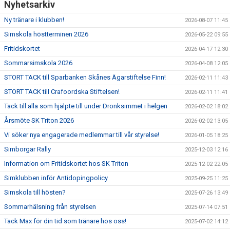
Nyhetsarkiv
Ny tränare i klubben!
2026-08-07 11:45
Simskola höstterminen 2026
2026-05-22 09:55
Fritidskortet
2026-04-17 12:30
Sommarsimskola 2026
2026-04-08 12:05
STORT TACK till Sparbanken Skånes Ägarstiftelse Finn!
2026-02-11 11:43
STORT TACK till Crafoordska Stiftelsen!
2026-02-11 11:41
Tack till alla som hjälpte till under Dronksimmet i helgen
2026-02-02 18:02
Årsmöte SK Triton 2026
2026-02-02 13:05
Vi söker nya engagerade medlemmar till vår styrelse!
2026-01-05 18:25
Simborgar Rally
2025-12-03 12:16
Information om Fritidskortet hos SK Triton
2025-12-02 22:05
Simklubben inför Antidopingpolicy
2025-09-25 11:25
Simskola till hösten?
2025-07-26 13:49
Sommarhälsning från styrelsen
2025-07-14 07:51
Tack Max för din tid som tränare hos oss!
2025-07-02 14:12