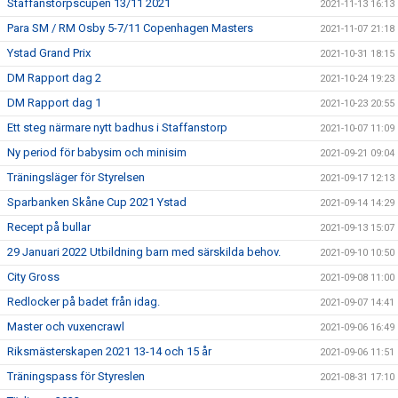
Staffanstorpscupen 13/11 2021
2021-11-13 16:13
Para SM / RM Osby 5-7/11 Copenhagen Masters
2021-11-07 21:18
Ystad Grand Prix
2021-10-31 18:15
DM Rapport dag 2
2021-10-24 19:23
DM Rapport dag 1
2021-10-23 20:55
Ett steg närmare nytt badhus i Staffanstorp
2021-10-07 11:09
Ny period för babysim och minisim
2021-09-21 09:04
Träningsläger för Styrelsen
2021-09-17 12:13
Sparbanken Skåne Cup 2021 Ystad
2021-09-14 14:29
Recept på bullar
2021-09-13 15:07
29 Januari 2022 Utbildning barn med särskilda behov.
2021-09-10 10:50
City Gross
2021-09-08 11:00
Redlocker på badet från idag.
2021-09-07 14:41
Master och vuxencrawl
2021-09-06 16:49
Riksmästerskapen 2021 13-14 och 15 år
2021-09-06 11:51
Träningspass för Styreslen
2021-08-31 17:10