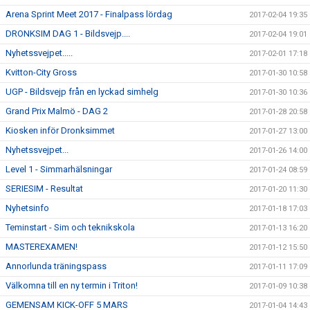
Arena Sprint Meet 2017 - Finalpass lördag
2017-02-04 19:35
DRONKSIM DAG 1 - Bildsvejp....
2017-02-04 19:01
Nyhetssvejpet.....
2017-02-01 17:18
Kvitton-City Gross
2017-01-30 10:58
UGP - Bildsvejp från en lyckad simhelg
2017-01-30 10:36
Grand Prix Malmö - DAG 2
2017-01-28 20:58
Kiosken inför Dronksimmet
2017-01-27 13:00
Nyhetssvejpet...
2017-01-26 14:00
Level 1 - Simmarhälsningar
2017-01-24 08:59
SERIESIM - Resultat
2017-01-20 11:30
Nyhetsinfo
2017-01-18 17:03
Teminstart - Sim och teknikskola
2017-01-13 16:20
MASTEREXAMEN!
2017-01-12 15:50
Annorlunda träningspass
2017-01-11 17:09
Välkomna till en ny termin i Triton!
2017-01-09 10:38
GEMENSAM KICK-OFF 5 MARS
2017-01-04 14:43