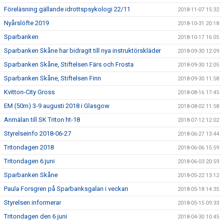
Föreläsning gällande idrottspsykologi 22/11
2018-11-07 15:32
Nyårslöfte 2019
2018-10-31 20:18
Sparbanken
2018-10-17 16:05
Sparbanken Skåne har bidragit till nya instruktörskläder
2018-09-30 12:09
Sparbanken Skåne, Stiftelsen Färs och Frosta
2018-09-30 12:05
Sparbanken Skåne, Stiftelsen Finn
2018-09-30 11:58
Kvitton-City Gross
2018-08-16 17:45
EM (50m) 3-9 augusti 2018 i Glasgow
2018-08-02 11:58
Anmälan till SK Triton ht-18
2018-07-12 12:02
Styrelseinfo 2018-06-27
2018-06-27 13:44
Tritondagen 2018
2018-06-06 15:59
Tritondagen 6:juni
2018-06-03 20:59
Sparbanken Skåne
2018-05-22 13:12
Paula Forsgren på Sparbanksgalan i veckan
2018-05-18 14:35
Styrelsen informerar
2018-05-15 09:33
Tritondagen den 6 juni
2018-04-30 10:45