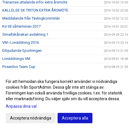
Tränarnas uttalande inför extra årsmöte
2016-10-05 15:50
KALLELSE SK TRITON EXTRA ÅRSMÖTE
2016-10-02 22:00
Meddelande från Tävlingkommitén
2016-10-02 12:22
Kö till vårterminen 2017
2016-10-01 20:01
Simallskånskan avdelning 1
2016-09-29 22:14
VM i Livräddning 2016
2016-09-19 23:14
Erbjudande Sportringen
2016-09-10 21:09
Livräddnings VM
2016-09-01 18:58
Poseidon Team Cup
2016-08-29 21:34
Bokingsstart
2016-08-22 10:47
För att hemsidan ska fungera korrekt använder vi nödvändiga
Ingen rast och ingen ro för Tritons valberedning
2016-08-19 12:19
cookies från SportAdmin. Dessa går inte att stänga av.
Infomöte den 30 augusti
2016-08-17 13:25
Föreningen kan också använda frivilliga cookies, t.ex. för statistik
eller marknadsföring. Du väljer själv om du vill acceptera dessa.
Prel tävlingskalender aug-sep 2016
2016-08-15 16:36
Anpassa dina val
Hälsningar från Rio del 8
2016-08-13 08:54
Hälsningar från Rio del 7
2016-08-13 08:52
Acceptera nödvändiga
Acceptera alla
Hälsningar från Rio del 6
2016-08-08 22:23