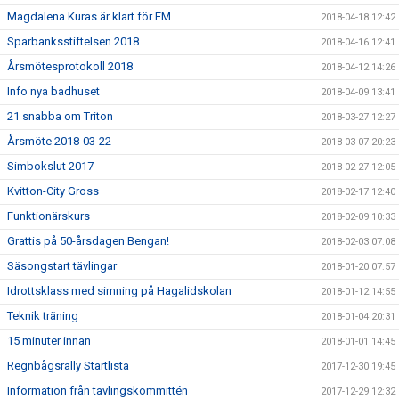
Magdalena Kuras är klart för EM
2018-04-18 12:42
Sparbanksstiftelsen 2018
2018-04-16 12:41
Årsmötesprotokoll 2018
2018-04-12 14:26
Info nya badhuset
2018-04-09 13:41
21 snabba om Triton
2018-03-27 12:27
Årsmöte 2018-03-22
2018-03-07 20:23
Simbokslut 2017
2018-02-27 12:05
Kvitton-City Gross
2018-02-17 12:40
Funktionärskurs
2018-02-09 10:33
Grattis på 50-årsdagen Bengan!
2018-02-03 07:08
Säsongstart tävlingar
2018-01-20 07:57
Idrottsklass med simning på Hagalidskolan
2018-01-12 14:55
Teknik träning
2018-01-04 20:31
15 minuter innan
2018-01-01 14:45
Regnbågsrally Startlista
2017-12-30 19:45
Information från tävlingskommittén
2017-12-29 12:32