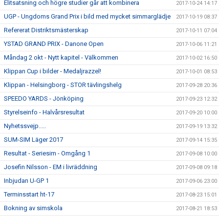
Elitsatsning och högre studier går att kombinera
2017-10-24 14:17
UGP - Ungdoms Grand Prix i bild med mycket simmarglädje
2017-10-19 08:37
Refererat Distriktsmästerskap
2017-10-11 07:04
YSTAD GRAND PRIX - Danone Open
2017-10-06 11:21
Måndag 2 okt - Nytt kapitel - Välkommen
2017-10-02 16:50
Klippan Cup i bilder - Medaljrazzel!
2017-10-01 08:53
Klippan - Helsingborg - STOR tävlingshelg
2017-09-28 20:36
SPEEDO YARDS - Jönköping
2017-09-23 12:32
Styrelseinfo - Halvårsresultat
2017-09-20 10:00
Nyhetssvejp.....
2017-09-19 13:32
SUM-SIM Läger 2017
2017-09-14 15:35
Resultat - Seriesim - Omgång 1
2017-09-08 10:00
Josefin Nilsson - EM i livräddning
2017-09-08 09:18
Inbjudan U-GP 1
2017-09-06 23:00
Terminsstart ht-17
2017-08-23 15:01
Bokning av simskola
2017-08-21 18:53