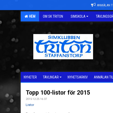
ANMÄLAN TI
HEM
OM SK TRITON
SIMSKOLA
TÄVLINGSG
NYHETER
TÄVLINGAR
NYHETSARKIV
ANMÄLAN TI
Topp 100-listor för 2015
2015-12-25 16:37
Listor