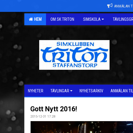
ANMÄLAN TI
HEM
OM SK TRITON
SIMSKOLA
TÄVLINGSG
NYHETER
TÄVLINGAR
NYHETSARKIV
ANMÄLAN TI
Gott Nytt 2016!
2015-12-31 17:28