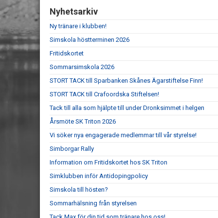
Nyhetsarkiv
Ny tränare i klubben!
Simskola höstterminen 2026
Fritidskortet
Sommarsimskola 2026
STORT TACK till Sparbanken Skånes Ägarstiftelse Finn!
STORT TACK till Crafoordska Stiftelsen!
Tack till alla som hjälpte till under Dronksimmet i helgen
Årsmöte SK Triton 2026
Vi söker nya engagerade medlemmar till vår styrelse!
Simborgar Rally
Information om Fritidskortet hos SK Triton
Simklubben inför Antidopingpolicy
Simskola till hösten?
Sommarhälsning från styrelsen
Tack Max för din tid som tränare hos oss!