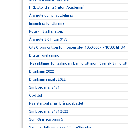
HRL Utbildning (Triton Akademin)
Årsmöte och prisutdelning
Insamling för Ukraina
Rotary i Staffanstorp
Årsmöte SK Triton 31/3
City Gross kvitton för hösten blev 1050 000:- = 10500 till SK T
Digital föreläsning
Nya riktlinjer för tävlingar i barnidrott inom Svensk Simidrott
Dronksim 2022
Dronksim inställt 2022
Simborgarrally 1/1
God Jul
Nya startpallarna i Bråhögsbadet
Simborgarrally 1/1 2022
Sum-Sim riks pass 5
Sammanfattning pass 4 Sum-SIm riks