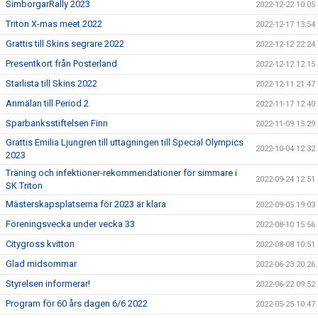
SimborgarRally 2023
2022-12-22 10:05
Triton X-mas meet 2022
2022-12-17 13:54
Grattis till Skins segrare 2022
2022-12-12 22:24
Presentkort från Posterland
2022-12-12 12:15
Starlista till Skins 2022
2022-12-11 21:47
Anmälan till Period 2
2022-11-17 12:40
Sparbanksstiftelsen Finn
2022-11-09 15:29
Grattis Emilia Ljungren till uttagningen till Special Olympics
2022-10-04 12:32
2023
Träning och infektioner-rekommendationer för simmare i
2022-09-24 12:51
SK Triton
Mästerskapsplatserna för 2023 är klara
2022-09-05 19:03
Föreningsvecka under vecka 33
2022-08-10 15:56
Citygross kvitton
2022-08-08 10:51
Glad midsommar
2022-06-23 20:26
Styrelsen informerar!
2022-06-22 09:52
Program för 60 års dagen 6/6 2022
2022-05-25 10:47