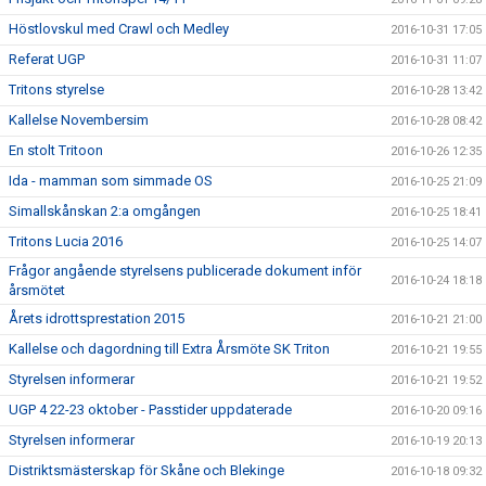
Höstlovskul med Crawl och Medley
2016-10-31 17:05
Referat UGP
2016-10-31 11:07
Tritons styrelse
2016-10-28 13:42
Kallelse Novembersim
2016-10-28 08:42
En stolt Tritoon
2016-10-26 12:35
Ida - mamman som simmade OS
2016-10-25 21:09
Simallskånskan 2:a omgången
2016-10-25 18:41
Tritons Lucia 2016
2016-10-25 14:07
Frågor angående styrelsens publicerade dokument inför
2016-10-24 18:18
årsmötet
Årets idrottsprestation 2015
2016-10-21 21:00
Kallelse och dagordning till Extra Årsmöte SK Triton
2016-10-21 19:55
Styrelsen informerar
2016-10-21 19:52
UGP 4 22-23 oktober - Passtider uppdaterade
2016-10-20 09:16
Styrelsen informerar
2016-10-19 20:13
Distriktsmästerskap för Skåne och Blekinge
2016-10-18 09:32