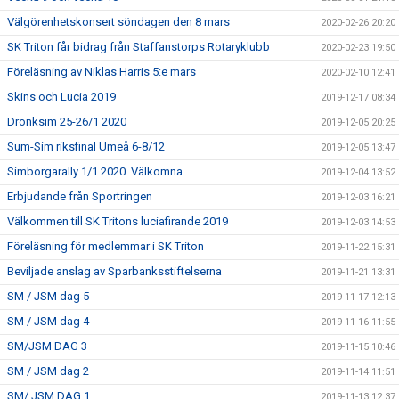
Välgörenhetskonsert söndagen den 8 mars
2020-02-26 20:20
SK Triton får bidrag från Staffanstorps Rotaryklubb
2020-02-23 19:50
Föreläsning av Niklas Harris 5:e mars
2020-02-10 12:41
Skins och Lucia 2019
2019-12-17 08:34
Dronksim 25-26/1 2020
2019-12-05 20:25
Sum-Sim riksfinal Umeå 6-8/12
2019-12-05 13:47
Simborgarally 1/1 2020. Välkomna
2019-12-04 13:52
Erbjudande från Sportringen
2019-12-03 16:21
Välkommen till SK Tritons luciafirande 2019
2019-12-03 14:53
Föreläsning för medlemmar i SK Triton
2019-11-22 15:31
Beviljade anslag av Sparbanksstiftelserna
2019-11-21 13:31
SM / JSM dag 5
2019-11-17 12:13
SM / JSM dag 4
2019-11-16 11:55
SM/JSM DAG 3
2019-11-15 10:46
SM / JSM dag 2
2019-11-14 11:51
SM/ JSM DAG 1
2019-11-13 12:37