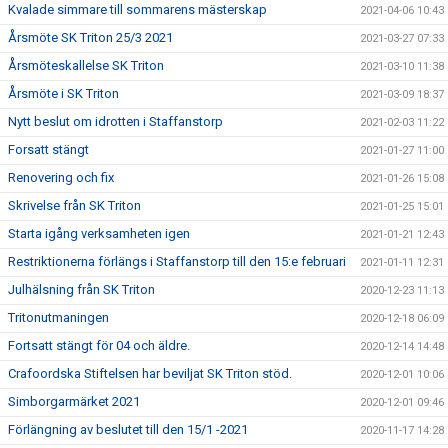
Kvalade simmare till sommarens mästerskap
2021-04-06 10:43
Årsmöte SK Triton 25/3 2021
2021-03-27 07:33
Årsmöteskallelse SK Triton
2021-03-10 11:38
Årsmöte i SK Triton
2021-03-09 18:37
Nytt beslut om idrotten i Staffanstorp
2021-02-03 11:22
Forsatt stängt
2021-01-27 11:00
Renovering och fix
2021-01-26 15:08
Skrivelse från SK Triton
2021-01-25 15:01
Starta igång verksamheten igen
2021-01-21 12:43
Restriktionerna förlängs i Staffanstorp till den 15:e februari
2021-01-11 12:31
Julhälsning från SK Triton
2020-12-23 11:13
Tritonutmaningen
2020-12-18 06:09
Fortsatt stängt för 04 och äldre.
2020-12-14 14:48
Crafoordska Stiftelsen har beviljat SK Triton stöd.
2020-12-01 10:06
Simborgarmärket 2021
2020-12-01 09:46
Förlängning av beslutet till den 15/1 -2021
2020-11-17 14:28