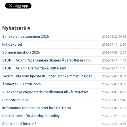
Nyhetsarkiv
Simskola höstterminen 2026
2026-05-22 09:55
Fritidskortet
2026-04-17 12:30
Sommarsimskola 2026
2026-04-08 12:05
STORT TACK till Sparbanken Skånes Ägarstiftelse Finn!
2026-02-11 11:43
STORT TACK till Crafoordska Stiftelsen!
2026-02-11 11:41
Tack till alla som hjälpte till under Dronksimmet i helgen
2026-02-02 18:02
Årsmöte SK Triton 2026
2026-02-02 13:05
Vi söker nya engagerade medlemmar till vår styrelse!
2026-01-05 18:25
Simborgar Rally
2025-12-03 12:16
Information om Fritidskortet hos SK Triton
2025-12-02 22:05
Simklubben inför Antidopingpolicy
2025-09-25 11:25
Simskola till hösten?
2025-07-26 13:49