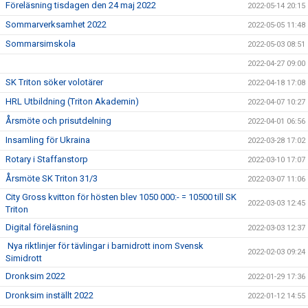
Föreläsning tisdagen den 24 maj 2022
2022-05-14 20:15
Sommarverksamhet 2022
2022-05-05 11:48
Sommarsimskola
2022-05-03 08:51
2022-04-27 09:00
SK Triton söker volotärer
2022-04-18 17:08
HRL Utbildning (Triton Akademin)
2022-04-07 10:27
Årsmöte och prisutdelning
2022-04-01 06:56
Insamling för Ukraina
2022-03-28 17:02
Rotary i Staffanstorp
2022-03-10 17:07
Årsmöte SK Triton 31/3
2022-03-07 11:06
City Gross kvitton för hösten blev 1050 000:- = 10500 till SK
2022-03-03 12:45
Triton
Digital föreläsning
2022-03-03 12:37
Nya riktlinjer för tävlingar i barnidrott inom Svensk
2022-02-03 09:24
Simidrott
Dronksim 2022
2022-01-29 17:36
Dronksim inställt 2022
2022-01-12 14:55