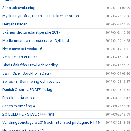
framtid
Simskoleavslutning
2017-04-24 06:59
Mycket nytt på G, redan till Prisjakten imorgon
2017-04-23 12:26
Helgen i bilder
2017-04-23 11:35
Skånes Idrottsledarstipendie 2017
2017-04-21 10:38
Medlemmar och intresserade - Nytt bad
2017-04-20 14:28
Nyhetssvejpet vecka 16....
2017-04-19 15:31
Vellinge Easter Race
2017-04-17 19:41
Glad Påsk från Crawl och Medley
2017-04-10 16:11
Swim Open Stockholm Dag 4
2017-04-09 08:26
Seriesim - Summering och resultat
2017-04-03 13:37
Danish Open - UPDATE tisdag
2017-04-03 13:32
Protokoll - Årsmöte
2017-03-30 16:47
Seriesim omgång 4
2017-03-29 15:08
2 x GULD + 2 x SILVER +++ Pers
2017-03-26 18:09
Vandringspristagare 2016 och Tritonspel pristagare HT-16
2017-03-24 18:28
Nyhetssvejpet...vecka 12
2017-03-21 15:35