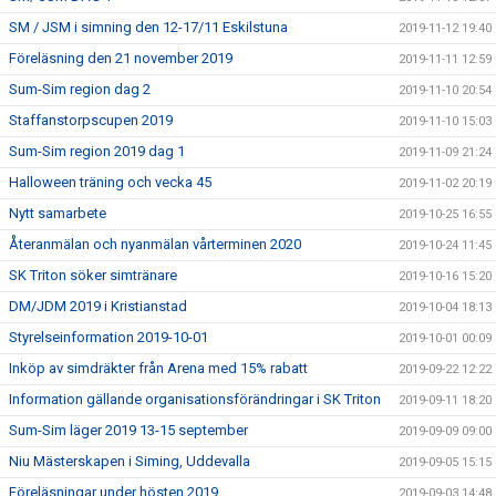
SM / JSM i simning den 12-17/11 Eskilstuna
2019-11-12 19:40
Föreläsning den 21 november 2019
2019-11-11 12:59
Sum-Sim region dag 2
2019-11-10 20:54
Staffanstorpscupen 2019
2019-11-10 15:03
Sum-Sim region 2019 dag 1
2019-11-09 21:24
Halloween träning och vecka 45
2019-11-02 20:19
Nytt samarbete
2019-10-25 16:55
Återanmälan och nyanmälan vårterminen 2020
2019-10-24 11:45
SK Triton söker simtränare
2019-10-16 15:20
DM/JDM 2019 i Kristianstad
2019-10-04 18:13
Styrelseinformation 2019-10-01
2019-10-01 00:09
Inköp av simdräkter från Arena med 15% rabatt
2019-09-22 12:22
Information gällande organisationsförändringar i SK Triton
2019-09-11 18:20
Sum-Sim läger 2019 13-15 september
2019-09-09 09:00
Niu Mästerskapen i Siming, Uddevalla
2019-09-05 15:15
Föreläsningar under hösten 2019
2019-09-03 14:48