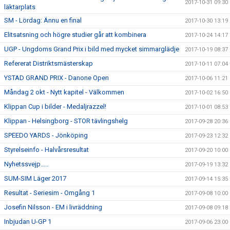
2017-10-31 09:30
läktarplats
SM - Lördag: Ännu en final
2017-10-30 13:19
Elitsatsning och högre studier går att kombinera
2017-10-24 14:17
UGP - Ungdoms Grand Prix i bild med mycket simmarglädje
2017-10-19 08:37
Refererat Distriktsmästerskap
2017-10-11 07:04
YSTAD GRAND PRIX - Danone Open
2017-10-06 11:21
Måndag 2 okt - Nytt kapitel - Välkommen
2017-10-02 16:50
Klippan Cup i bilder - Medaljrazzel!
2017-10-01 08:53
Klippan - Helsingborg - STOR tävlingshelg
2017-09-28 20:36
SPEEDO YARDS - Jönköping
2017-09-23 12:32
Styrelseinfo - Halvårsresultat
2017-09-20 10:00
Nyhetssvejp.....
2017-09-19 13:32
SUM-SIM Läger 2017
2017-09-14 15:35
Resultat - Seriesim - Omgång 1
2017-09-08 10:00
Josefin Nilsson - EM i livräddning
2017-09-08 09:18
Inbjudan U-GP 1
2017-09-06 23:00