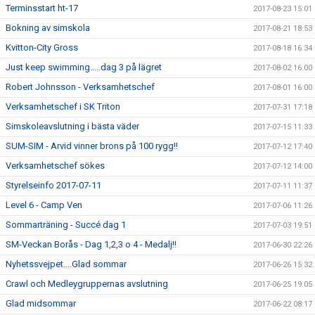
Terminsstart ht-17
2017-08-23 15:01
Bokning av simskola
2017-08-21 18:53
Kvitton-City Gross
2017-08-18 16:34
Just keep swimming.....dag 3 på lägret
2017-08-02 16:00
Robert Johnsson - Verksamhetschef
2017-08-01 16:00
Verksamhetschef i SK Triton
2017-07-31 17:18
Simskoleavslutning i bästa väder
2017-07-15 11:33
SUM-SIM - Arvid vinner brons på 100 rygg!!
2017-07-12 17:40
Verksamhetschef sökes
2017-07-12 14:00
Styrelseinfo 2017-07-11
2017-07-11 11:37
Level 6 - Camp Ven
2017-07-06 11:26
Sommarträning - Succé dag 1
2017-07-03 19:51
SM-Veckan Borås - Dag 1,2,3 o 4 - Medalj!!
2017-06-30 22:26
Nyhetssvejpet....Glad sommar
2017-06-26 15:32
Crawl och Medleygruppernas avslutning
2017-06-25 19:05
Glad midsommar
2017-06-22 08:17