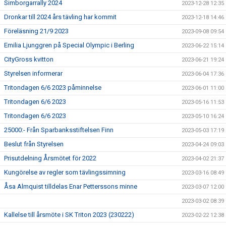
Simborgarrally 2024
2023-12-28 12:35
Dronkar till 2024 års tävling har kommit
2023-12-18 14:46
Föreläsning 21/9 2023
2023-09-08 09:54
Emilia Ljunggren på Special Olympic i Berling
2023-06-22 15:14
CityGross kvitton
2023-06-21 19:24
Styrelsen informerar
2023-06-04 17:36
Tritondagen 6/6 2023 påminnelse
2023-06-01 11:00
Tritondagen 6/6 2023
2023-05-16 11:53
Tritondagen 6/6 2023
2023-05-10 16:24
25000:- Från Sparbanksstiftelsen Finn
2023-05-03 17:19
Beslut från Styrelsen
2023-04-24 09:03
Prisutdelning Årsmötet för 2022
2023-04-02 21:37
Kungörelse av regler som tävlingssimning
2023-03-16 08:49
Åsa Almquist tilldelas Enar Petterssons minne
2023-03-07 12:00
2023-03-02 08:39
Kallelse till årsmöte i SK Triton 2023 (230222)
2023-02-22 12:38