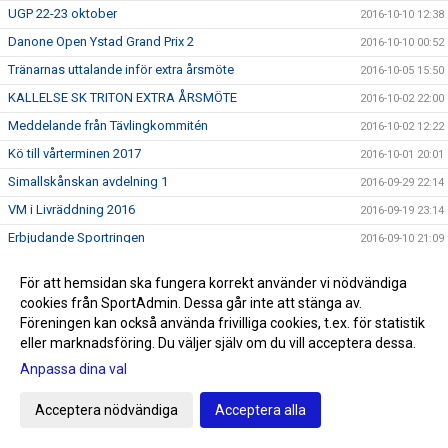
UGP 22-23 oktober
2016-10-10 12:38
Danone Open Ystad Grand Prix 2
2016-10-10 00:52
Tränarnas uttalande inför extra årsmöte
2016-10-05 15:50
KALLELSE SK TRITON EXTRA ÅRSMÖTE
2016-10-02 22:00
Meddelande från Tävlingkommitén
2016-10-02 12:22
Kö till vårterminen 2017
2016-10-01 20:01
Simallskånskan avdelning 1
2016-09-29 22:14
VM i Livräddning 2016
2016-09-19 23:14
Erbjudande Sportringen
2016-09-10 21:09
Livräddnings VM
2016-09-01 18:58
För att hemsidan ska fungera korrekt använder vi nödvändiga
Poseidon Team Cup
2016-08-29 21:34
cookies från SportAdmin. Dessa går inte att stänga av.
Bokingsstart
Föreningen kan också använda frivilliga cookies, t.ex. för statistik
2016-08-22 10:47
eller marknadsföring. Du väljer själv om du vill acceptera dessa.
Ingen rast och ingen ro för Tritons valberedning
2016-08-19 12:19
Anpassa dina val
Infomöte den 30 augusti
2016-08-17 13:25
Prel tävlingskalender aug-sep 2016
2016-08-15 16:36
Acceptera nödvändiga
Acceptera alla
Hälsningar från Rio del 8
2016-08-13 08:54