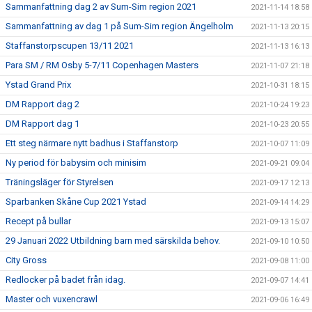
Sammanfattning dag 2 av Sum-Sim region 2021
2021-11-14 18:58
Sammanfattning av dag 1 på Sum-Sim region Ängelholm
2021-11-13 20:15
Staffanstorpscupen 13/11 2021
2021-11-13 16:13
Para SM / RM Osby 5-7/11 Copenhagen Masters
2021-11-07 21:18
Ystad Grand Prix
2021-10-31 18:15
DM Rapport dag 2
2021-10-24 19:23
DM Rapport dag 1
2021-10-23 20:55
Ett steg närmare nytt badhus i Staffanstorp
2021-10-07 11:09
Ny period för babysim och minisim
2021-09-21 09:04
Träningsläger för Styrelsen
2021-09-17 12:13
Sparbanken Skåne Cup 2021 Ystad
2021-09-14 14:29
Recept på bullar
2021-09-13 15:07
29 Januari 2022 Utbildning barn med särskilda behov.
2021-09-10 10:50
City Gross
2021-09-08 11:00
Redlocker på badet från idag.
2021-09-07 14:41
Master och vuxencrawl
2021-09-06 16:49