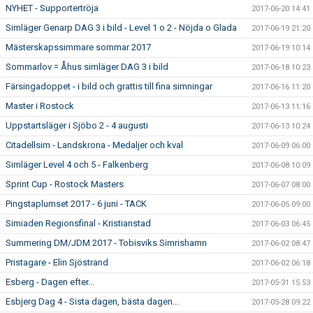
NYHET - Supportertröja
2017-06-20 14:41
Simläger Genarp DAG 3 i bild - Level 1 o 2 - Nöjda o Glada
2017-06-19 21:20
Mästerskapssimmare sommar 2017
2017-06-19 10:14
Sommarlov = Åhus simläger DAG 3 i bild
2017-06-18 10:23
Färsingadoppet - i bild och grattis till fina simningar
2017-06-16 11:20
Master i Rostock
2017-06-13 11:16
Uppstartsläger i Sjöbo 2 - 4 augusti
2017-06-13 10:24
Citadellsim - Landskrona - Medaljer och kval
2017-06-09 06:00
Simläger Level 4 och 5 - Falkenberg
2017-06-08 10:09
Sprint Cup - Rostock Masters
2017-06-07 08:00
Pingstaplumset 2017 - 6 juni - TACK
2017-06-05 09:00
Simiaden Regionsfinal - Kristianstad
2017-06-03 06:45
Summering DM/JDM 2017 - Tobisviks Simrishamn
2017-06-02 08:47
Pristagare - Elin Sjöstrand
2017-06-02 06:18
Esberg - Dagen efter...
2017-05-31 15:53
Esbjerg Dag 4 - Sista dagen, bästa dagen...
2017-05-28 09:22