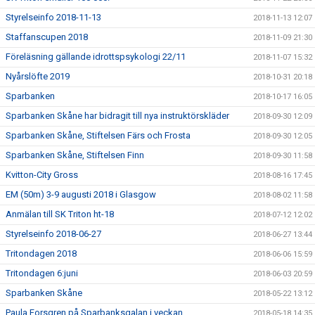
Styrelseinfo 2018-11-13
2018-11-13 12:07
Staffanscupen 2018
2018-11-09 21:30
Föreläsning gällande idrottspsykologi 22/11
2018-11-07 15:32
Nyårslöfte 2019
2018-10-31 20:18
Sparbanken
2018-10-17 16:05
Sparbanken Skåne har bidragit till nya instruktörskläder
2018-09-30 12:09
Sparbanken Skåne, Stiftelsen Färs och Frosta
2018-09-30 12:05
Sparbanken Skåne, Stiftelsen Finn
2018-09-30 11:58
Kvitton-City Gross
2018-08-16 17:45
EM (50m) 3-9 augusti 2018 i Glasgow
2018-08-02 11:58
Anmälan till SK Triton ht-18
2018-07-12 12:02
Styrelseinfo 2018-06-27
2018-06-27 13:44
Tritondagen 2018
2018-06-06 15:59
Tritondagen 6:juni
2018-06-03 20:59
Sparbanken Skåne
2018-05-22 13:12
Paula Forsgren på Sparbanksgalan i veckan
2018-05-18 14:35