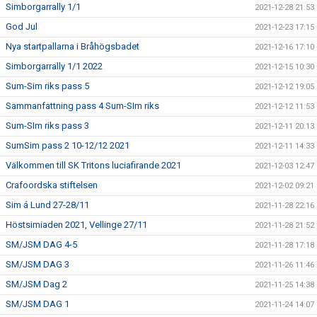
Simborgarrally 1/1
2021-12-28 21:53
God Jul
2021-12-23 17:15
Nya startpallarna i Bråhögsbadet
2021-12-16 17:10
Simborgarrally 1/1 2022
2021-12-15 10:30
Sum-Sim riks pass 5
2021-12-12 19:05
Sammanfattning pass 4 Sum-SIm riks
2021-12-12 11:53
Sum-SIm riks pass 3
2021-12-11 20:13
SumSim pass 2 10-12/12 2021
2021-12-11 14:33
Välkommen till SK Tritons luciafirande 2021
2021-12-03 12:47
Crafoordska stiftelsen
2021-12-02 09:21
Sim á Lund 27-28/11
2021-11-28 22:16
Höstsimiaden 2021, Vellinge 27/11
2021-11-28 21:52
SM/JSM DAG 4-5
2021-11-28 17:18
SM/JSM DAG 3
2021-11-26 11:46
SM/JSM Dag 2
2021-11-25 14:38
SM/JSM DAG 1
2021-11-24 14:07