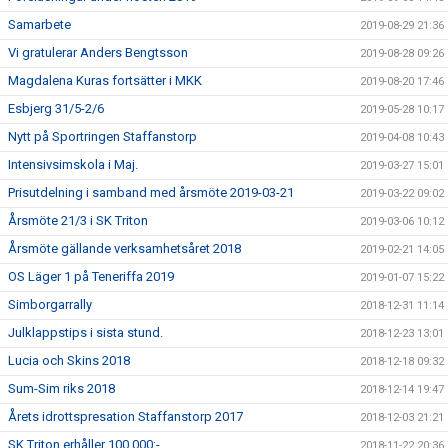
Samarbete
2019-08-29 21:36
Vi gratulerar Anders Bengtsson
2019-08-28 09:26
Magdalena Kuras fortsätter i MKK
2019-08-20 17:46
Esbjerg 31/5-2/6
2019-05-28 10:17
Nytt på Sportringen Staffanstorp
2019-04-08 10:43
Intensivsimskola i Maj.
2019-03-27 15:01
Prisutdelning i samband med årsmöte 2019-03-21
2019-03-22 09:02
Årsmöte 21/3 i SK Triton
2019-03-06 10:12
Årsmöte gällande verksamhetsåret 2018
2019-02-21 14:05
OS Läger 1 på Teneriffa 2019
2019-01-07 15:22
Simborgarrally
2018-12-31 11:14
Julklappstips i sista stund.
2018-12-23 13:01
Lucia och Skins 2018
2018-12-18 09:32
Sum-Sim riks 2018
2018-12-14 19:47
Årets idrottspresation Staffanstorp 2017
2018-12-03 21:21
SK Triton erhåller 100 000:-
2018-11-22 20:36