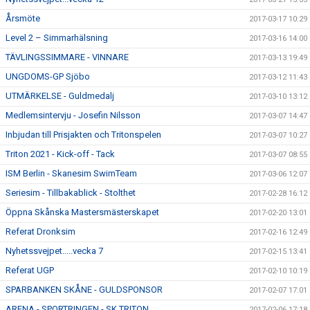
Årsmöte
2017-03-17 10:29
Level 2 – Simmarhälsning
2017-03-16 14:00
TÄVLINGSSIMMARE - VINNARE
2017-03-13 19:49
UNGDOMS-GP Sjöbo
2017-03-12 11:43
UTMÄRKELSE - Guldmedalj
2017-03-10 13:12
Medlemsintervju - Josefin Nilsson
2017-03-07 14:47
Inbjudan till Prisjakten och Tritonspelen
2017-03-07 10:27
Triton 2021 - Kick-off - Tack
2017-03-07 08:55
ISM Berlin - Skanesim SwimTeam
2017-03-06 12:07
Seriesim - Tillbakablick - Stolthet
2017-02-28 16:12
Öppna Skånska Mastersmästerskapet
2017-02-20 13:01
Referat Dronksim
2017-02-16 12:49
Nyhetssvejpet.....vecka 7
2017-02-15 13:41
Referat UGP
2017-02-10 10:19
SPARBANKEN SKÅNE - GULDSPONSOR
2017-02-07 17:01
ARENA - SPORTRINGEN - SK TRITON
2017-02-06 17:18