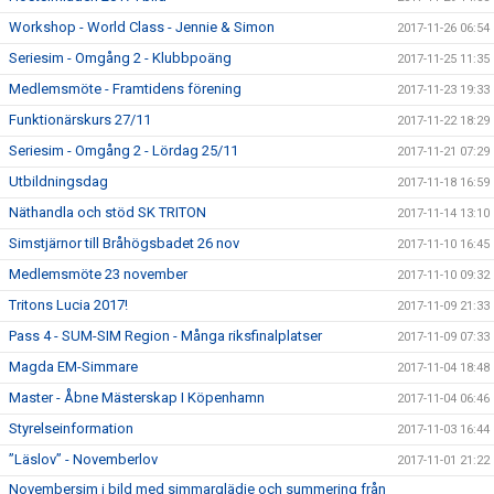
Workshop - World Class - Jennie & Simon
2017-11-26 06:54
Seriesim - Omgång 2 - Klubbpoäng
2017-11-25 11:35
Medlemsmöte - Framtidens förening
2017-11-23 19:33
Funktionärskurs 27/11
2017-11-22 18:29
Seriesim - Omgång 2 - Lördag 25/11
2017-11-21 07:29
Utbildningsdag
2017-11-18 16:59
Näthandla och stöd SK TRITON
2017-11-14 13:10
Simstjärnor till Bråhögsbadet 26 nov
2017-11-10 16:45
Medlemsmöte 23 november
2017-11-10 09:32
Tritons Lucia 2017!
2017-11-09 21:33
Pass 4 - SUM-SIM Region - Många riksfinalplatser
2017-11-09 07:33
Magda EM-Simmare
2017-11-04 18:48
Master - Åbne Mästerskap I Köpenhamn
2017-11-04 06:46
Styrelseinformation
2017-11-03 16:44
”Läslov” - Novemberlov
2017-11-01 21:22
Novembersim i bild med simmarglädje och summering från