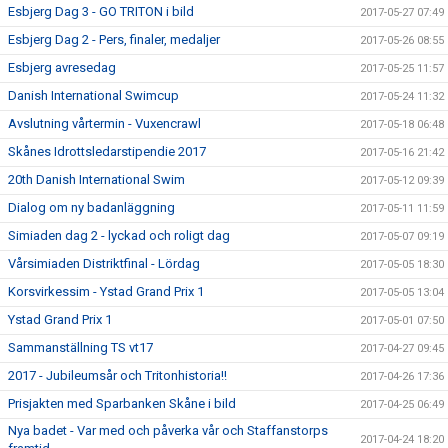
Esbjerg Dag 3 - GO TRITON i bild
2017-05-27 07:49
Esbjerg Dag 2 - Pers, finaler, medaljer
2017-05-26 08:55
Esbjerg avresedag
2017-05-25 11:57
Danish International Swimcup
2017-05-24 11:32
Avslutning vårtermin - Vuxencrawl
2017-05-18 06:48
Skånes Idrottsledarstipendie 2017
2017-05-16 21:42
20th Danish International Swim
2017-05-12 09:39
Dialog om ny badanläggning
2017-05-11 11:59
Simiaden dag 2 - lyckad och roligt dag
2017-05-07 09:19
Vårsimiaden Distriktfinal - Lördag
2017-05-05 18:30
Korsvirkessim - Ystad Grand Prix 1
2017-05-05 13:04
Ystad Grand Prix 1
2017-05-01 07:50
Sammanställning TS vt17
2017-04-27 09:45
2017 - Jubileumsår och Tritonhistoria!!
2017-04-26 17:36
Prisjakten med Sparbanken Skåne i bild
2017-04-25 06:49
Nya badet - Var med och påverka vår och Staffanstorps
2017-04-24 18:20