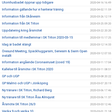
Utomhusbadet öppnar upp tidigare
2020-04-16 16:49
Information gällande hur vi hanterar träning
2020-04-02 11:59
Information från Skånesim
2020-03-26 12:19
Information från SK Triton
2020-03-25 09:20
Uppdatering kring årsmötet
2020-03-22 20:20
Information till medlemmar i SK Triton 2020-03-15
2020-03-15 17:25
Idag är badet stängt
2020-03-12 14:33
Öresund Meeting, Späckhuggarsim, Seriesim & Swim Open
2020-03-12 07:55
inställt
Information angående Coronaviruset (covid 19)
2020-03-11 17:04
Kallelse till årsmöte i SK Triton 2020
2020-03-11 08:51
GP och UGP
2020-03-08 20:22
GP Malmö och UGP i Jönköping
2020-03-07 20:19
Ny tränare i SK Triton, Richard Berg.
2020-03-06 17:46
Ny tränare till SK Triton Åsa Almquist
2020-03-06 11:37
Årsmöte SK Triton 26/3
2020-03-03 12:46
Vecka 9 och vecka 10
2020-03-01 21:18