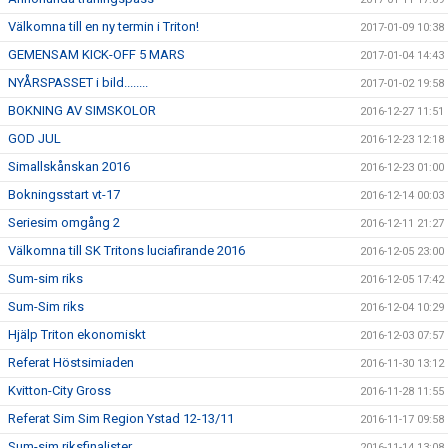
Välkomna till en ny termin i Triton!
2017-01-09 10:38
GEMENSAM KICK-OFF 5 MARS
2017-01-04 14:43
NYÅRSPASSET i bild........
2017-01-02 19:58
BOKNING AV SIMSKOLOR
2016-12-27 11:51
GOD JUL
2016-12-23 12:18
Simallskånskan 2016
2016-12-23 01:00
Bokningsstart vt-17
2016-12-14 00:03
Seriesim omgång 2
2016-12-11 21:27
Välkomna till SK Tritons luciafirande 2016
2016-12-05 23:00
Sum-sim riks
2016-12-05 17:42
Sum-Sim riks
2016-12-04 10:29
Hjälp Triton ekonomiskt
2016-12-03 07:57
Referat Höstsimiaden
2016-11-30 13:12
Kvitton-City Gross
2016-11-28 11:55
Referat Sim Sim Region Ystad 12-13/11
2016-11-17 09:58
Sum-sim riksfinalister
2016-11-14 13:08