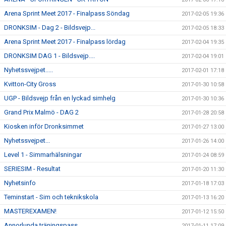
Arena Sprint Meet 2017 - Finalpass Söndag
2017-02-05 19:36
DRONKSIM - Dag 2 - Bildsvejp...
2017-02-05 18:33
Arena Sprint Meet 2017 - Finalpass lördag
2017-02-04 19:35
DRONKSIM DAG 1 - Bildsvejp....
2017-02-04 19:01
Nyhetssvejpet.....
2017-02-01 17:18
Kvitton-City Gross
2017-01-30 10:58
UGP - Bildsvejp från en lyckad simhelg
2017-01-30 10:36
Grand Prix Malmö - DAG 2
2017-01-28 20:58
Kiosken inför Dronksimmet
2017-01-27 13:00
Nyhetssvejpet...
2017-01-26 14:00
Level 1 - Simmarhälsningar
2017-01-24 08:59
SERIESIM - Resultat
2017-01-20 11:30
Nyhetsinfo
2017-01-18 17:03
Teminstart - Sim och teknikskola
2017-01-13 16:20
MASTEREXAMEN!
2017-01-12 15:50
Annorlunda träningspass
2017-01-11 17:09