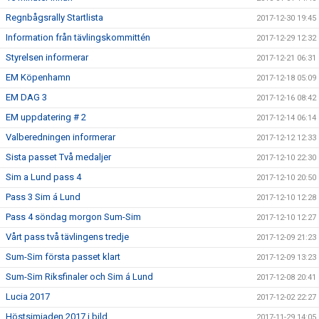
Regnbågsrally Startlista
2017-12-30 19:45
Information från tävlingskommittén
2017-12-29 12:32
Styrelsen informerar
2017-12-21 06:31
EM Köpenhamn
2017-12-18 05:09
EM DAG 3
2017-12-16 08:42
EM uppdatering # 2
2017-12-14 06:14
Valberedningen informerar
2017-12-12 12:33
Sista passet Två medaljer
2017-12-10 22:30
Sim a Lund pass 4
2017-12-10 20:50
Pass 3 Sim á Lund
2017-12-10 12:28
Pass 4 söndag morgon Sum-Sim
2017-12-10 12:27
Vårt pass två tävlingens tredje
2017-12-09 21:23
Sum-Sim första passet klart
2017-12-09 13:23
Sum-Sim Riksfinaler och Sim á Lund
2017-12-08 20:41
Lucia 2017
2017-12-02 22:27
Höstsimiaden 2017 i bild
2017-11-29 14:05