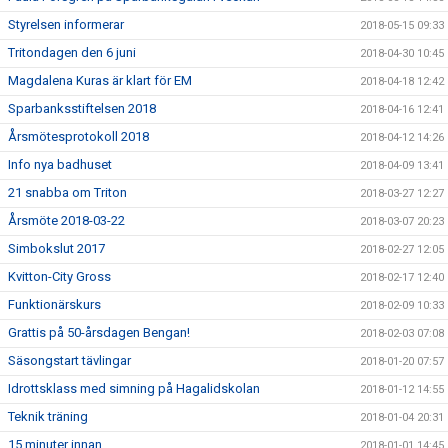
Styrelsen informerar
2018-05-15 09:33
Tritondagen den 6 juni
2018-04-30 10:45
Magdalena Kuras är klart för EM
2018-04-18 12:42
Sparbanksstiftelsen 2018
2018-04-16 12:41
Årsmötesprotokoll 2018
2018-04-12 14:26
Info nya badhuset
2018-04-09 13:41
21 snabba om Triton
2018-03-27 12:27
Årsmöte 2018-03-22
2018-03-07 20:23
Simbokslut 2017
2018-02-27 12:05
Kvitton-City Gross
2018-02-17 12:40
Funktionärskurs
2018-02-09 10:33
Grattis på 50-årsdagen Bengan!
2018-02-03 07:08
Säsongstart tävlingar
2018-01-20 07:57
Idrottsklass med simning på Hagalidskolan
2018-01-12 14:55
Teknik träning
2018-01-04 20:31
15 minuter innan
2018-01-01 14:45