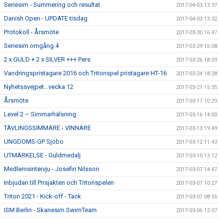
Seriesim - Summering och resultat
2017-04-03 13:37
Danish Open - UPDATE tisdag
2017-04-03 13:32
Protokoll - Årsmöte
2017-03-30 16:47
Seriesim omgång 4
2017-03-29 15:08
2 x GULD + 2 x SILVER +++ Pers
2017-03-26 18:09
Vandringspristagare 2016 och Tritonspel pristagare HT-16
2017-03-24 18:28
Nyhetssvejpet...vecka 12
2017-03-21 15:35
Årsmöte
2017-03-17 10:29
Level 2 – Simmarhälsning
2017-03-16 14:00
TÄVLINGSSIMMARE - VINNARE
2017-03-13 19:49
UNGDOMS-GP Sjöbo
2017-03-12 11:43
UTMÄRKELSE - Guldmedalj
2017-03-10 13:12
Medlemsintervju - Josefin Nilsson
2017-03-07 14:47
Inbjudan till Prisjakten och Tritonspelen
2017-03-07 10:27
Triton 2021 - Kick-off - Tack
2017-03-07 08:55
ISM Berlin - Skanesim SwimTeam
2017-03-06 12:07