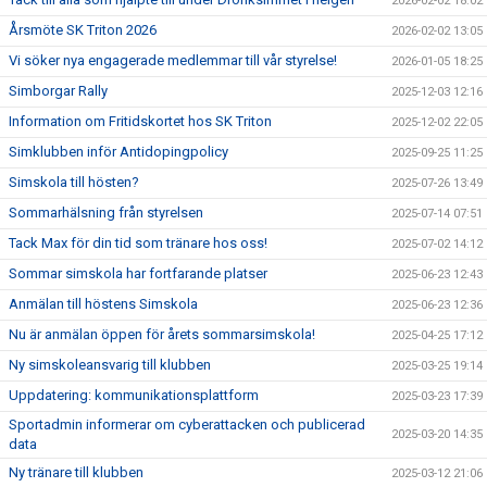
2026-02-02 18:02
Årsmöte SK Triton 2026
2026-02-02 13:05
Vi söker nya engagerade medlemmar till vår styrelse!
2026-01-05 18:25
Simborgar Rally
2025-12-03 12:16
Information om Fritidskortet hos SK Triton
2025-12-02 22:05
Simklubben inför Antidopingpolicy
2025-09-25 11:25
Simskola till hösten?
2025-07-26 13:49
Sommarhälsning från styrelsen
2025-07-14 07:51
Tack Max för din tid som tränare hos oss!
2025-07-02 14:12
Sommar simskola har fortfarande platser
2025-06-23 12:43
Anmälan till höstens Simskola
2025-06-23 12:36
Nu är anmälan öppen för årets sommarsimskola!
2025-04-25 17:12
Ny simskoleansvarig till klubben
2025-03-25 19:14
Uppdatering: kommunikationsplattform
2025-03-23 17:39
Sportadmin informerar om cyberattacken och publicerad
2025-03-20 14:35
data
Ny tränare till klubben
2025-03-12 21:06