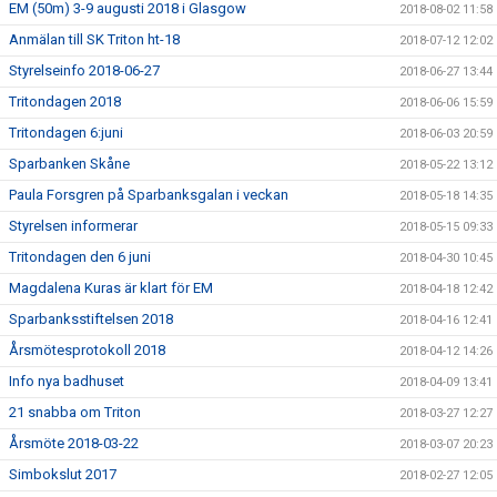
EM (50m) 3-9 augusti 2018 i Glasgow
2018-08-02 11:58
Anmälan till SK Triton ht-18
2018-07-12 12:02
Styrelseinfo 2018-06-27
2018-06-27 13:44
Tritondagen 2018
2018-06-06 15:59
Tritondagen 6:juni
2018-06-03 20:59
Sparbanken Skåne
2018-05-22 13:12
Paula Forsgren på Sparbanksgalan i veckan
2018-05-18 14:35
Styrelsen informerar
2018-05-15 09:33
Tritondagen den 6 juni
2018-04-30 10:45
Magdalena Kuras är klart för EM
2018-04-18 12:42
Sparbanksstiftelsen 2018
2018-04-16 12:41
Årsmötesprotokoll 2018
2018-04-12 14:26
Info nya badhuset
2018-04-09 13:41
21 snabba om Triton
2018-03-27 12:27
Årsmöte 2018-03-22
2018-03-07 20:23
Simbokslut 2017
2018-02-27 12:05