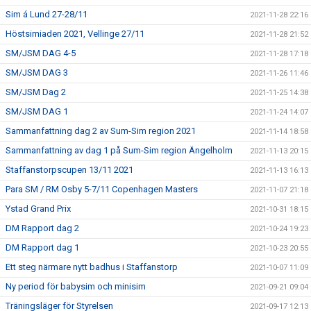
Sim á Lund 27-28/11
2021-11-28 22:16
Höstsimiaden 2021, Vellinge 27/11
2021-11-28 21:52
SM/JSM DAG 4-5
2021-11-28 17:18
SM/JSM DAG 3
2021-11-26 11:46
SM/JSM Dag 2
2021-11-25 14:38
SM/JSM DAG 1
2021-11-24 14:07
Sammanfattning dag 2 av Sum-Sim region 2021
2021-11-14 18:58
Sammanfattning av dag 1 på Sum-Sim region Ängelholm
2021-11-13 20:15
Staffanstorpscupen 13/11 2021
2021-11-13 16:13
Para SM / RM Osby 5-7/11 Copenhagen Masters
2021-11-07 21:18
Ystad Grand Prix
2021-10-31 18:15
DM Rapport dag 2
2021-10-24 19:23
DM Rapport dag 1
2021-10-23 20:55
Ett steg närmare nytt badhus i Staffanstorp
2021-10-07 11:09
Ny period för babysim och minisim
2021-09-21 09:04
Träningsläger för Styrelsen
2021-09-17 12:13