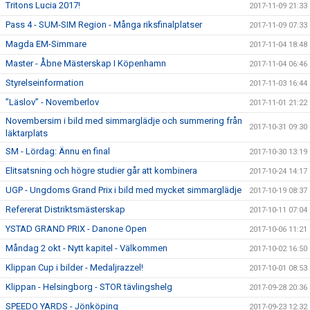
Tritons Lucia 2017!
2017-11-09 21:33
Pass 4 - SUM-SIM Region - Många riksfinalplatser
2017-11-09 07:33
Magda EM-Simmare
2017-11-04 18:48
Master - Åbne Mästerskap I Köpenhamn
2017-11-04 06:46
Styrelseinformation
2017-11-03 16:44
”Läslov” - Novemberlov
2017-11-01 21:22
Novembersim i bild med simmarglädje och summering från
2017-10-31 09:30
läktarplats
SM - Lördag: Ännu en final
2017-10-30 13:19
Elitsatsning och högre studier går att kombinera
2017-10-24 14:17
UGP - Ungdoms Grand Prix i bild med mycket simmarglädje
2017-10-19 08:37
Refererat Distriktsmästerskap
2017-10-11 07:04
YSTAD GRAND PRIX - Danone Open
2017-10-06 11:21
Måndag 2 okt - Nytt kapitel - Välkommen
2017-10-02 16:50
Klippan Cup i bilder - Medaljrazzel!
2017-10-01 08:53
Klippan - Helsingborg - STOR tävlingshelg
2017-09-28 20:36
SPEEDO YARDS - Jönköping
2017-09-23 12:32