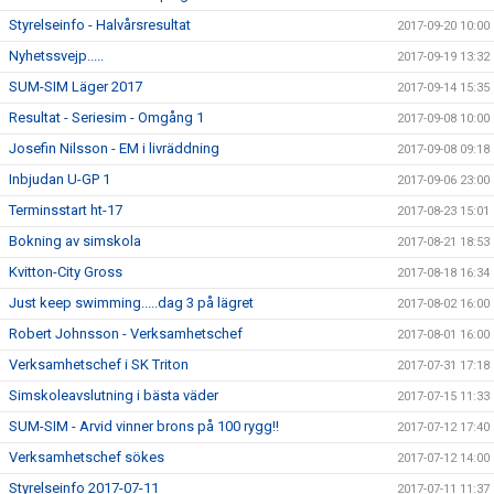
Styrelseinfo - Halvårsresultat
2017-09-20 10:00
Nyhetssvejp.....
2017-09-19 13:32
SUM-SIM Läger 2017
2017-09-14 15:35
Resultat - Seriesim - Omgång 1
2017-09-08 10:00
Josefin Nilsson - EM i livräddning
2017-09-08 09:18
Inbjudan U-GP 1
2017-09-06 23:00
Terminsstart ht-17
2017-08-23 15:01
Bokning av simskola
2017-08-21 18:53
Kvitton-City Gross
2017-08-18 16:34
Just keep swimming.....dag 3 på lägret
2017-08-02 16:00
Robert Johnsson - Verksamhetschef
2017-08-01 16:00
Verksamhetschef i SK Triton
2017-07-31 17:18
Simskoleavslutning i bästa väder
2017-07-15 11:33
SUM-SIM - Arvid vinner brons på 100 rygg!!
2017-07-12 17:40
Verksamhetschef sökes
2017-07-12 14:00
Styrelseinfo 2017-07-11
2017-07-11 11:37