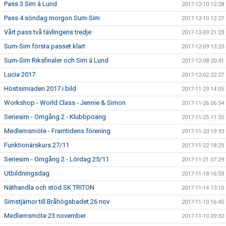
Pass 3 Sim á Lund
2017-12-10 12:28
Pass 4 söndag morgon Sum-Sim
2017-12-10 12:27
Vårt pass två tävlingens tredje
2017-12-09 21:23
Sum-Sim första passet klart
2017-12-09 13:23
Sum-Sim Riksfinaler och Sim á Lund
2017-12-08 20:41
Lucia 2017
2017-12-02 22:27
Höstsimiaden 2017 i bild
2017-11-29 14:05
Workshop - World Class - Jennie & Simon
2017-11-26 06:54
Seriesim - Omgång 2 - Klubbpoäng
2017-11-25 11:35
Medlemsmöte - Framtidens förening
2017-11-23 19:33
Funktionärskurs 27/11
2017-11-22 18:29
Seriesim - Omgång 2 - Lördag 25/11
2017-11-21 07:29
Utbildningsdag
2017-11-18 16:59
Näthandla och stöd SK TRITON
2017-11-14 13:10
Simstjärnor till Bråhögsbadet 26 nov
2017-11-10 16:45
Medlemsmöte 23 november
2017-11-10 09:32