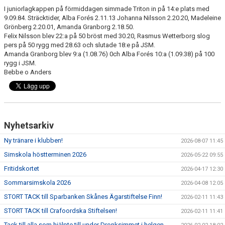
I juniorlagkappen på förmiddagen simmade Triton in på 14:e plats med
9.09.84. Sträcktider, Alba Forés 2.11.13 Johanna Nilsson 2.20.20, Madeleine
Grönberg 2.20.01, Amanda Granborg 2.18.50.
Felix Nilsson blev 22:a på 50 bröst med 30.20, Rasmus Wetterborg slog
pers på 50 rygg med 28.63 och slutade 18:e på JSM.
Amanda Granborg blev 9:a (1.08.76) 0ch Alba Forés 10:a (1.09.38) på 100
rygg i JSM.
Bebbe o Anders
Nyhetsarkiv
Ny tränare i klubben!
2026-08-07 11:45
Simskola höstterminen 2026
2026-05-22 09:55
Fritidskortet
2026-04-17 12:30
Sommarsimskola 2026
2026-04-08 12:05
STORT TACK till Sparbanken Skånes Ägarstiftelse Finn!
2026-02-11 11:43
STORT TACK till Crafoordska Stiftelsen!
2026-02-11 11:41
Tack till alla som hjälpte till under Dronksimmet i helgen