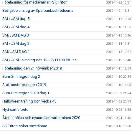
Föreläsning för medlemmar i SK Triton
2019-11-22 15:31
Beviljade anslag av Sparbanksstiftelserna
2019-11-21 13:31
SM / JSM dag 5
2019-11-17 12:13
SM / JSM dag 4
2019-11-16 11:55
SM/JSM DAG 3
2019-11-15 10:46
SM / JSM dag 2
2019-11-14 11:51
SM/ JSM DAG 1
2019-11-13 12:37
SM / JSM i simning den 12-17/11 Eskilstuna
2019-11-12 19:40
Föreläsning den 21 november 2019
2019-11-11 12:59
Sum-Sim region dag 2
2019-11-10 20:54
Staffanstorpscupen 2019
2019-11-10 15:03
Sum-Sim region 2019 dag 1
2019-11-09 21:24
Halloween träning och vecka 45
2019-11-02 20:19
Nytt samarbete
2019-10-25 16:55
Återanmälan och nyanmälan vårterminen 2020
2019-10-24 11:45
SK Triton söker simtränare
2019-10-16 15:20