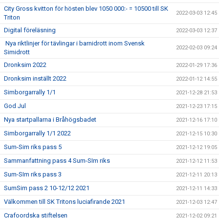
City Gross kvitton för hösten blev 1050 000:- = 10500 till SK
2022-03-03 12:45
Triton
Digital föreläsning
2022-03-03 12:37
Nya riktlinjer för tävlingar i barnidrott inom Svensk
2022-02-03 09:24
Simidrott
Dronksim 2022
2022-01-29 17:36
Dronksim inställt 2022
2022-01-12 14:55
Simborgarrally 1/1
2021-12-28 21:53
God Jul
2021-12-23 17:15
Nya startpallarna i Bråhögsbadet
2021-12-16 17:10
Simborgarrally 1/1 2022
2021-12-15 10:30
Sum-Sim riks pass 5
2021-12-12 19:05
Sammanfattning pass 4 Sum-SIm riks
2021-12-12 11:53
Sum-SIm riks pass 3
2021-12-11 20:13
SumSim pass 2 10-12/12 2021
2021-12-11 14:33
Välkommen till SK Tritons luciafirande 2021
2021-12-03 12:47
Crafoordska stiftelsen
2021-12-02 09:21