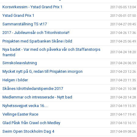
Korsvirkessim - Ystad Grand Prix 1
2017-05-05 13:04
Ystad Grand Prix 1
2017-05-01 07:50
Sammanställning TS vt17
2017-04-27 09:45
2017 - Jubileumsår och Tritonhistoria!!
2017-04-26 17:36
Prisjakten med Sparbanken Skåne i bild
2017-04-25 06:49
Nya badet - Var med och påverka vår och Staffanstorps
2017-04-24 18:20
framtid
Simskoleavslutning
2017-04-24 06:59
Mycket nytt på G, redan till Prisjakten imorgon
2017-04-23 12:26
Helgen i bilder
2017-04-23 11:35
Skånes Idrottsledarstipendie 2017
2017-04-21 10:38
Medlemmar och intresserade - Nytt bad
2017-04-20 14:28
Nyhetssvejpet vecka 16....
2017-04-19 15:31
Vellinge Easter Race
2017-04-17 19:41
Glad Påsk från Crawl och Medley
2017-04-10 16:11
Swim Open Stockholm Dag 4
2017-04-09 08:26