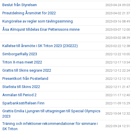
Beslut från Styrelsen
2023-04-24 09:03
Prisutdelning Årsmötet för 2022
2023-04-02 21:37
Kungörelse av regler som tävlingssimning
2023-03-16 08:49
Åsa Almquist tilldelas Enar Petterssons minne
2023-03-07 12:00
2023-03-02 08:39
Kallelse till årsmöte i SK Triton 2023 (230222)
2023-02-22 12:38
SimborgarRally 2023
2022-12-22 10:05
Triton X-mas meet 2022
2022-12-17 13:54
Grattis till Skins segrare 2022
2022-12-12 22:24
Presentkort från Posterland
2022-12-12 12:15
Starlista till Skins 2022
2022-12-11 21:47
Anmälan till Period 2
2022-11-17 12:40
Sparbanksstiftelsen Finn
2022-11-09 15:29
Grattis Emilia Ljungren till uttagningen till Special Olympics
2022-10-04 12:32
2023
Träning och infektioner-rekommendationer för simmare i
2022-09-24 12:51
SK Triton