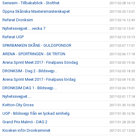
Seriesim - Tillbakablick - Stolthet
2017-02-28 16:12
Öppna Skånska Mastersmästerskapet
2017-02-20 13:01
Referat Dronksim
2017-02-16 12:49
Nyhetssvejpet.....vecka 7
2017-02-15 13:41
Referat UGP
2017-02-10 10:19
SPARBANKEN SKÅNE - GULDSPONSOR
2017-02-07 17:01
ARENA - SPORTRINGEN - SK TRITON
2017-02-06 17:18
Arena Sprint Meet 2017 - Finalpass Söndag
2017-02-05 19:36
DRONKSIM - Dag 2 - Bildsvejp...
2017-02-05 18:33
Arena Sprint Meet 2017 - Finalpass lördag
2017-02-04 19:35
DRONKSIM DAG 1 - Bildsvejp....
2017-02-04 19:01
Nyhetssvejpet.....
2017-02-01 17:18
Kvitton-City Gross
2017-01-30 10:58
UGP - Bildsvejp från en lyckad simhelg
2017-01-30 10:36
Grand Prix Malmö - DAG 2
2017-01-28 20:58
Kiosken inför Dronksimmet
2017-01-27 13:00