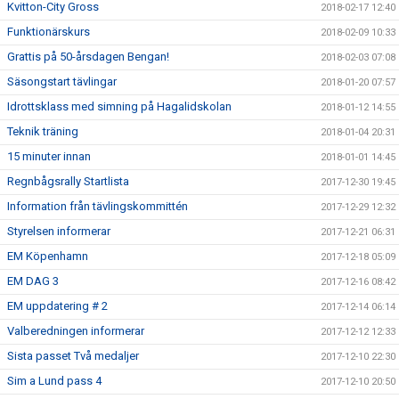
Kvitton-City Gross
2018-02-17 12:40
Funktionärskurs
2018-02-09 10:33
Grattis på 50-årsdagen Bengan!
2018-02-03 07:08
Säsongstart tävlingar
2018-01-20 07:57
Idrottsklass med simning på Hagalidskolan
2018-01-12 14:55
Teknik träning
2018-01-04 20:31
15 minuter innan
2018-01-01 14:45
Regnbågsrally Startlista
2017-12-30 19:45
Information från tävlingskommittén
2017-12-29 12:32
Styrelsen informerar
2017-12-21 06:31
EM Köpenhamn
2017-12-18 05:09
EM DAG 3
2017-12-16 08:42
EM uppdatering # 2
2017-12-14 06:14
Valberedningen informerar
2017-12-12 12:33
Sista passet Två medaljer
2017-12-10 22:30
Sim a Lund pass 4
2017-12-10 20:50