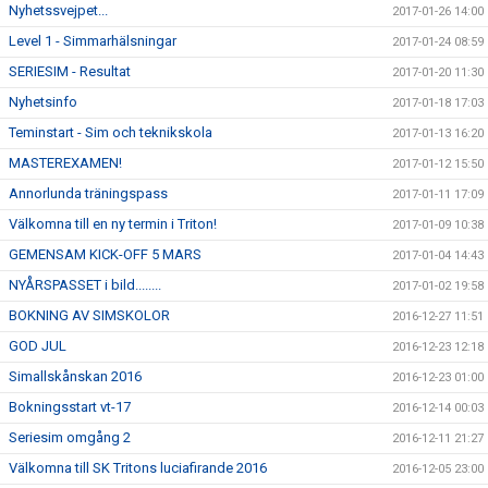
Nyhetssvejpet...
2017-01-26 14:00
Level 1 - Simmarhälsningar
2017-01-24 08:59
SERIESIM - Resultat
2017-01-20 11:30
Nyhetsinfo
2017-01-18 17:03
Teminstart - Sim och teknikskola
2017-01-13 16:20
MASTEREXAMEN!
2017-01-12 15:50
Annorlunda träningspass
2017-01-11 17:09
Välkomna till en ny termin i Triton!
2017-01-09 10:38
GEMENSAM KICK-OFF 5 MARS
2017-01-04 14:43
NYÅRSPASSET i bild........
2017-01-02 19:58
BOKNING AV SIMSKOLOR
2016-12-27 11:51
GOD JUL
2016-12-23 12:18
Simallskånskan 2016
2016-12-23 01:00
Bokningsstart vt-17
2016-12-14 00:03
Seriesim omgång 2
2016-12-11 21:27
Välkomna till SK Tritons luciafirande 2016
2016-12-05 23:00