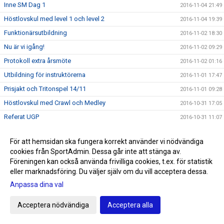
Inne SM Dag 1
2016-11-04 21:49
Höstlovskul med level 1 och level 2
2016-11-04 19:39
Funktionärsutbildning
2016-11-02 18:30
Nu är vi igång!
2016-11-02 09:29
Protokoll extra årsmöte
2016-11-02 01:16
Utbildning för instruktörerna
2016-11-01 17:47
Prisjakt och Tritonspel 14/11
2016-11-01 09:28
Höstlovskul med Crawl och Medley
2016-10-31 17:05
Referat UGP
2016-10-31 11:07
Tritons styrelse
2016-10-28 13:42
För att hemsidan ska fungera korrekt använder vi nödvändiga
Kallelse Novembersim
2016-10-28 08:42
cookies från SportAdmin. Dessa går inte att stänga av.
En stolt Tritoon
2016-10-26 12:35
Föreningen kan också använda frivilliga cookies, t.ex. för statistik
eller marknadsföring. Du väljer själv om du vill acceptera dessa.
Ida - mamman som simmade OS
2016-10-25 21:09
Anpassa dina val
Simallskånskan 2:a omgången
2016-10-25 18:41
Tritons Lucia 2016
2016-10-25 14:07
Acceptera nödvändiga
Acceptera alla
Frågor angående styrelsens publicerade dokument inför
2016-10-24 18:18
årsmötet