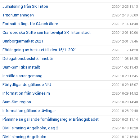
Julhälsning från SK Triton
2020-12-23 11:13
Tritonutmaningen
2020-12-18 06:09
Fortsatt stängt för 04 och äldre.
2020-12-14 14:48
Crafoordska Stiftelsen har beviljat SK Triton stöd.
2020-12-01 10:06
Simborgarmärket 2021
2020-12-01 09:46
Förlängning av beslutet till den 15/1 -2021
2020-11-17 14:28
Delegationsbeslutet innebär
2020-11-03 16:25
Sum-Sim Riks inställt
2020-11-02 11:43
Inställda arrangemang
2020-10-29 17:45
Förtydligande gällande NIU
2020-10-29 15:07
Information från Skånesim
2020-10-29 14:52
Sum-Sim region
2020-10-29 14:48
Information gällande tävlingar
2020-10-28 09:40
Påminnelse gällande förhållningsregler Bråhögsbadet
2020-10-21 11:14
DM i simning Ängelholm, dag 2
2020-10-18 18:28
DM i simning Ängelholm
2020-10-17 18:44