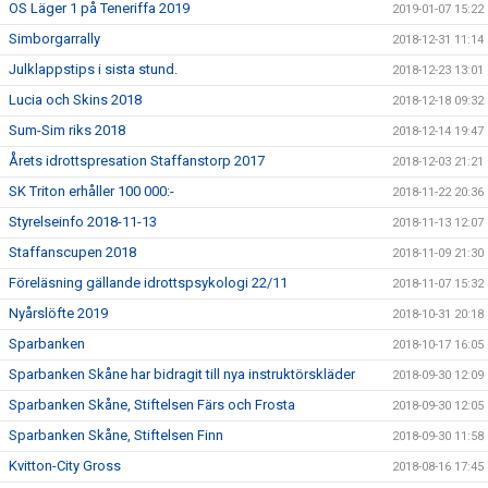
OS Läger 1 på Teneriffa 2019
2019-01-07 15:22
Simborgarrally
2018-12-31 11:14
Julklappstips i sista stund.
2018-12-23 13:01
Lucia och Skins 2018
2018-12-18 09:32
Sum-Sim riks 2018
2018-12-14 19:47
Årets idrottspresation Staffanstorp 2017
2018-12-03 21:21
SK Triton erhåller 100 000:-
2018-11-22 20:36
Styrelseinfo 2018-11-13
2018-11-13 12:07
Staffanscupen 2018
2018-11-09 21:30
Föreläsning gällande idrottspsykologi 22/11
2018-11-07 15:32
Nyårslöfte 2019
2018-10-31 20:18
Sparbanken
2018-10-17 16:05
Sparbanken Skåne har bidragit till nya instruktörskläder
2018-09-30 12:09
Sparbanken Skåne, Stiftelsen Färs och Frosta
2018-09-30 12:05
Sparbanken Skåne, Stiftelsen Finn
2018-09-30 11:58
Kvitton-City Gross
2018-08-16 17:45