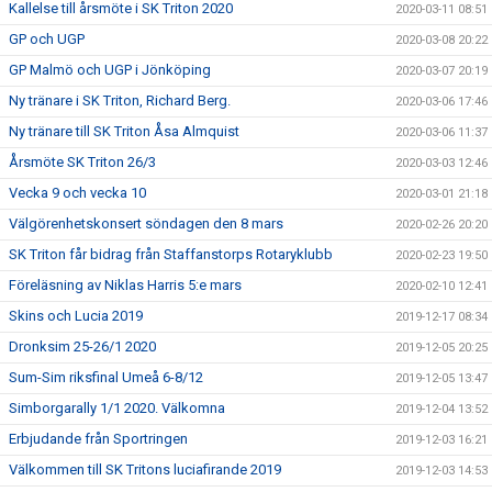
Kallelse till årsmöte i SK Triton 2020
2020-03-11 08:51
GP och UGP
2020-03-08 20:22
GP Malmö och UGP i Jönköping
2020-03-07 20:19
Ny tränare i SK Triton, Richard Berg.
2020-03-06 17:46
Ny tränare till SK Triton Åsa Almquist
2020-03-06 11:37
Årsmöte SK Triton 26/3
2020-03-03 12:46
Vecka 9 och vecka 10
2020-03-01 21:18
Välgörenhetskonsert söndagen den 8 mars
2020-02-26 20:20
SK Triton får bidrag från Staffanstorps Rotaryklubb
2020-02-23 19:50
Föreläsning av Niklas Harris 5:e mars
2020-02-10 12:41
Skins och Lucia 2019
2019-12-17 08:34
Dronksim 25-26/1 2020
2019-12-05 20:25
Sum-Sim riksfinal Umeå 6-8/12
2019-12-05 13:47
Simborgarally 1/1 2020. Välkomna
2019-12-04 13:52
Erbjudande från Sportringen
2019-12-03 16:21
Välkommen till SK Tritons luciafirande 2019
2019-12-03 14:53