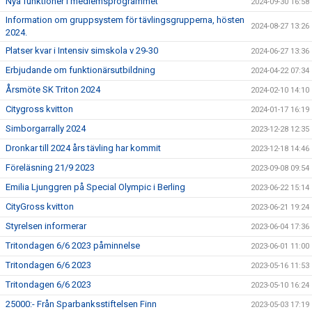
Nya funktioner i medlemsprogrammet
2024-09-30 16:58
Information om gruppsystem för tävlingsgrupperna, hösten
2024-08-27 13:26
2024.
Platser kvar i Intensiv simskola v 29-30
2024-06-27 13:36
Erbjudande om funktionärsutbildning
2024-04-22 07:34
Årsmöte SK Triton 2024
2024-02-10 14:10
Citygross kvitton
2024-01-17 16:19
Simborgarrally 2024
2023-12-28 12:35
Dronkar till 2024 års tävling har kommit
2023-12-18 14:46
Föreläsning 21/9 2023
2023-09-08 09:54
Emilia Ljunggren på Special Olympic i Berling
2023-06-22 15:14
CityGross kvitton
2023-06-21 19:24
Styrelsen informerar
2023-06-04 17:36
Tritondagen 6/6 2023 påminnelse
2023-06-01 11:00
Tritondagen 6/6 2023
2023-05-16 11:53
Tritondagen 6/6 2023
2023-05-10 16:24
25000:- Från Sparbanksstiftelsen Finn
2023-05-03 17:19