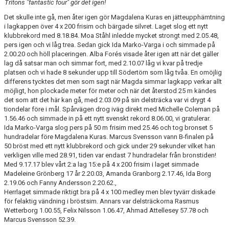
Tritons "fantastic four" gör det igen!
Det skulle inte gå, men åter igen gör Magdalena Kuras en jätteupphämtning
i lagkappen över 4 x 200 frisim och bärgade silvret. Laget slog ett nytt
klubbrekord med 8.18.84. Moa Ståhl inledde mycket strongt med 2.05.48,
pers igen och vi låg trea. Sedan gick Ida Marko-Varga i och simmade på
2.00.20 och höll placeringen. Alba Forés visade åter igen att när det gäller
lag då satsar man och simmar fort, med 2.10.07 låg vi kvar på tredje
platsen och vi hade 8 sekunder upp till Södertörn som låg tvåa. En omöjlig
differens tycktes det men som sagt när Magda simmar lagkapp verkar allt
möjligt, hon plockade meter för meter och när det återstod 25 m kändes
det som att det här kan gå, med 2.03.09 på sin delsträcka var vi drygt 4
tiondelar före i mål. Spårvägen drog iväg direkt med Michelle Coleman på
1.56.46 och simmade in på ett nytt svenskt rekord 8.06.00, vi gratulerar.
Ida Marko-Varga slog pers på 50 m frisim med 25.46 och tog bronset 5
hundradelar före Magdalena Kuras. Marcus Svensson vann B-finalen på
50 bröst med ett nytt klubbrekord och gick under 29 sekunder vilket han
verkligen ville med 28.91, tiden var endast 7 hundradelar från bronstiden!
Med 9.17.17 blev vårt 2:a lag 15:e på 4 x 200 frisim i laget simmade
Madeleine Grönberg 17 år 2.20.03, Amanda Granborg 2.17.46, Ida Borg
2.19.06 och Fanny Andersson 2.20.62.,
Herrlaget simmade riktigt bra på 4 x 100 medley men blev tyvärr diskade
för felaktig vändning i bröstsim. Annars var delsträckorna Rasmus
Wetterborg 1.00.55, Felix Nilsson 1.06.47, Ahmad Attellesey 57.78 och
Marcus Svensson 52.39.