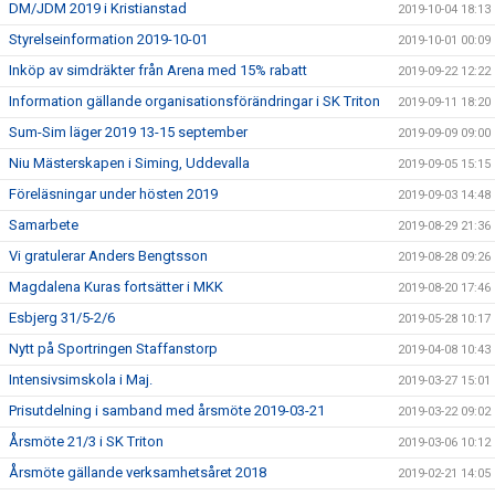
DM/JDM 2019 i Kristianstad
2019-10-04 18:13
Styrelseinformation 2019-10-01
2019-10-01 00:09
Inköp av simdräkter från Arena med 15% rabatt
2019-09-22 12:22
Information gällande organisationsförändringar i SK Triton
2019-09-11 18:20
Sum-Sim läger 2019 13-15 september
2019-09-09 09:00
Niu Mästerskapen i Siming, Uddevalla
2019-09-05 15:15
Föreläsningar under hösten 2019
2019-09-03 14:48
Samarbete
2019-08-29 21:36
Vi gratulerar Anders Bengtsson
2019-08-28 09:26
Magdalena Kuras fortsätter i MKK
2019-08-20 17:46
Esbjerg 31/5-2/6
2019-05-28 10:17
Nytt på Sportringen Staffanstorp
2019-04-08 10:43
Intensivsimskola i Maj.
2019-03-27 15:01
Prisutdelning i samband med årsmöte 2019-03-21
2019-03-22 09:02
Årsmöte 21/3 i SK Triton
2019-03-06 10:12
Årsmöte gällande verksamhetsåret 2018
2019-02-21 14:05