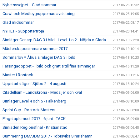
Nyhetssvejpet....Glad sommar
2017-06-26 15:32
Crawl och Medleygruppernas avslutning
2017-06-25 19:05
Glad midsommar
2017-06-22 08:17
NYHET - Supportertröja
2017-06-20 14:41
Simläger Genarp DAG 3 i bild - Level 1 o 2 - Nöjda o Glada
2017-06-19 21:20
Mästerskapssimmare sommar 2017
2017-06-19 10:14
Sommarlov = Åhus simläger DAG 3 i bild
2017-06-18 10:23
Färsingadoppet - i bild och grattis till fina simningar
2017-06-16 11:20
Master i Rostock
2017-06-13 11:16
Uppstartsläger i Sjöbo 2 - 4 augusti
2017-06-13 10:24
Citadellsim - Landskrona - Medaljer och kval
2017-06-09 06:00
Simläger Level 4 och 5 - Falkenberg
2017-06-08 10:09
Sprint Cup - Rostock Masters
2017-06-07 08:00
Pingstaplumset 2017 - 6 juni - TACK
2017-06-05 09:00
Simiaden Regionsfinal - Kristianstad
2017-06-03 06:45
Summering DM/JDM 2017 - Tobisviks Simrishamn
2017-06-02 08:47