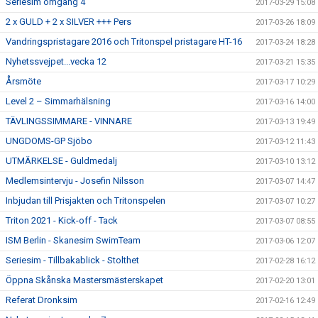
Seriesim omgång 4
2017-03-29 15:08
2 x GULD + 2 x SILVER +++ Pers
2017-03-26 18:09
Vandringspristagare 2016 och Tritonspel pristagare HT-16
2017-03-24 18:28
Nyhetssvejpet...vecka 12
2017-03-21 15:35
Årsmöte
2017-03-17 10:29
Level 2 – Simmarhälsning
2017-03-16 14:00
TÄVLINGSSIMMARE - VINNARE
2017-03-13 19:49
UNGDOMS-GP Sjöbo
2017-03-12 11:43
UTMÄRKELSE - Guldmedalj
2017-03-10 13:12
Medlemsintervju - Josefin Nilsson
2017-03-07 14:47
Inbjudan till Prisjakten och Tritonspelen
2017-03-07 10:27
Triton 2021 - Kick-off - Tack
2017-03-07 08:55
ISM Berlin - Skanesim SwimTeam
2017-03-06 12:07
Seriesim - Tillbakablick - Stolthet
2017-02-28 16:12
Öppna Skånska Mastersmästerskapet
2017-02-20 13:01
Referat Dronksim
2017-02-16 12:49