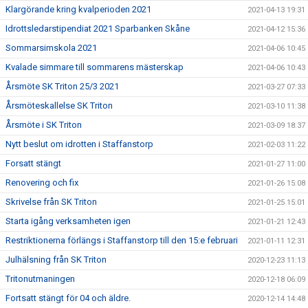
Klargörande kring kvalperioden 2021
2021-04-13 19:31
Idrottsledarstipendiat 2021 Sparbanken Skåne
2021-04-12 15:36
Sommarsimskola 2021
2021-04-06 10:45
Kvalade simmare till sommarens mästerskap
2021-04-06 10:43
Årsmöte SK Triton 25/3 2021
2021-03-27 07:33
Årsmöteskallelse SK Triton
2021-03-10 11:38
Årsmöte i SK Triton
2021-03-09 18:37
Nytt beslut om idrotten i Staffanstorp
2021-02-03 11:22
Forsatt stängt
2021-01-27 11:00
Renovering och fix
2021-01-26 15:08
Skrivelse från SK Triton
2021-01-25 15:01
Starta igång verksamheten igen
2021-01-21 12:43
Restriktionerna förlängs i Staffanstorp till den 15:e februari
2021-01-11 12:31
Julhälsning från SK Triton
2020-12-23 11:13
Tritonutmaningen
2020-12-18 06:09
Fortsatt stängt för 04 och äldre.
2020-12-14 14:48