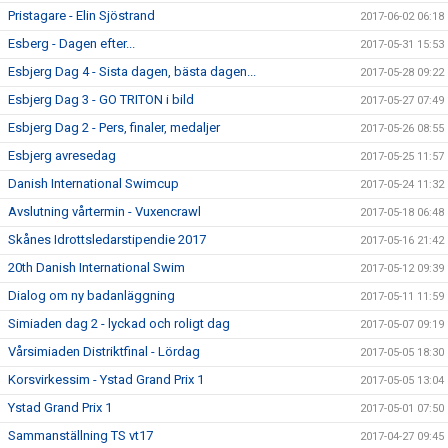
Pristagare - Elin Sjöstrand
2017-06-02 06:18
Esberg - Dagen efter...
2017-05-31 15:53
Esbjerg Dag 4 - Sista dagen, bästa dagen...
2017-05-28 09:22
Esbjerg Dag 3 - GO TRITON i bild
2017-05-27 07:49
Esbjerg Dag 2 - Pers, finaler, medaljer
2017-05-26 08:55
Esbjerg avresedag
2017-05-25 11:57
Danish International Swimcup
2017-05-24 11:32
Avslutning vårtermin - Vuxencrawl
2017-05-18 06:48
Skånes Idrottsledarstipendie 2017
2017-05-16 21:42
20th Danish International Swim
2017-05-12 09:39
Dialog om ny badanläggning
2017-05-11 11:59
Simiaden dag 2 - lyckad och roligt dag
2017-05-07 09:19
Vårsimiaden Distriktfinal - Lördag
2017-05-05 18:30
Korsvirkessim - Ystad Grand Prix 1
2017-05-05 13:04
Ystad Grand Prix 1
2017-05-01 07:50
Sammanställning TS vt17
2017-04-27 09:45