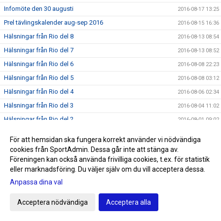
Infomöte den 30 augusti
2016-08-17 13:25
Prel tävlingskalender aug-sep 2016
2016-08-15 16:36
Hälsningar från Rio del 8
2016-08-13 08:54
Hälsningar från Rio del 7
2016-08-13 08:52
Hälsningar från Rio del 6
2016-08-08 22:23
Hälsningar från Rio del 5
2016-08-08 03:12
Hälsningar från Rio del 4
2016-08-06 02:34
Hälsningar från Rio del 3
2016-08-04 11:02
Hälsningar från Rio del 2
2016-08-01 09:02
Första hälsningen från Rio
2016-07-28 22:40
För att hemsidan ska fungera korrekt använder vi nödvändiga
SNART OLYMPISKA SOMMARSPELEN 2016
2016-07-24 11:59
cookies från SportAdmin. Dessa går inte att stänga av.
Föreningen kan också använda frivilliga cookies, t.ex. för statistik
Triton i radio
2016-07-20 13:00
eller marknadsföring. Du väljer själv om du vill acceptera dessa.
Sommarrea på Sportringen
2016-07-12 22:19
Anpassa dina val
SM/JSM dag 5
2016-07-11 22:23
Triton-trio laddar för Rio
Acceptera nödvändiga
Acceptera alla
2016-07-11 12:47
SM/JSM dag4
2016-07-09 21:21