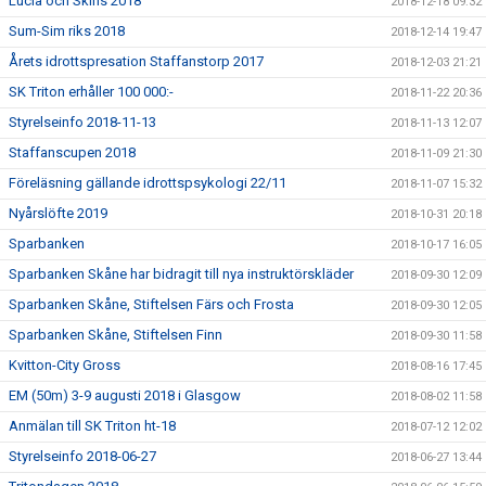
Lucia och Skins 2018
2018-12-18 09:32
Sum-Sim riks 2018
2018-12-14 19:47
Årets idrottspresation Staffanstorp 2017
2018-12-03 21:21
SK Triton erhåller 100 000:-
2018-11-22 20:36
Styrelseinfo 2018-11-13
2018-11-13 12:07
Staffanscupen 2018
2018-11-09 21:30
Föreläsning gällande idrottspsykologi 22/11
2018-11-07 15:32
Nyårslöfte 2019
2018-10-31 20:18
Sparbanken
2018-10-17 16:05
Sparbanken Skåne har bidragit till nya instruktörskläder
2018-09-30 12:09
Sparbanken Skåne, Stiftelsen Färs och Frosta
2018-09-30 12:05
Sparbanken Skåne, Stiftelsen Finn
2018-09-30 11:58
Kvitton-City Gross
2018-08-16 17:45
EM (50m) 3-9 augusti 2018 i Glasgow
2018-08-02 11:58
Anmälan till SK Triton ht-18
2018-07-12 12:02
Styrelseinfo 2018-06-27
2018-06-27 13:44