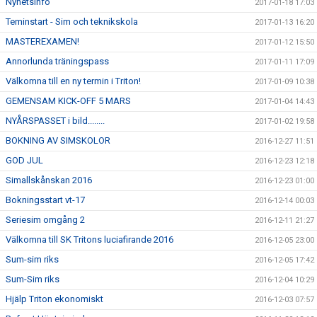
Nyhetsinfo
2017-01-18 17:03
Teminstart - Sim och teknikskola
2017-01-13 16:20
MASTEREXAMEN!
2017-01-12 15:50
Annorlunda träningspass
2017-01-11 17:09
Välkomna till en ny termin i Triton!
2017-01-09 10:38
GEMENSAM KICK-OFF 5 MARS
2017-01-04 14:43
NYÅRSPASSET i bild........
2017-01-02 19:58
BOKNING AV SIMSKOLOR
2016-12-27 11:51
GOD JUL
2016-12-23 12:18
Simallskånskan 2016
2016-12-23 01:00
Bokningsstart vt-17
2016-12-14 00:03
Seriesim omgång 2
2016-12-11 21:27
Välkomna till SK Tritons luciafirande 2016
2016-12-05 23:00
Sum-sim riks
2016-12-05 17:42
Sum-Sim riks
2016-12-04 10:29
Hjälp Triton ekonomiskt
2016-12-03 07:57