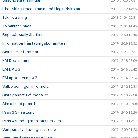
Säsongstart tävlingar
2018-01-20 07:57
Idrottsklass med simning på Hagalidskolan
2018-01-12 14:55
Teknik träning
2018-01-04 20:31
15 minuter innan
2018-01-01 14:45
Regnbågsrally Startlista
2017-12-30 19:45
Information från tävlingskommittén
2017-12-29 12:32
Styrelsen informerar
2017-12-21 06:31
EM Köpenhamn
2017-12-18 05:09
EM DAG 3
2017-12-16 08:42
EM uppdatering # 2
2017-12-14 06:14
Valberedningen informerar
2017-12-12 12:33
Sista passet Två medaljer
2017-12-10 22:30
Sim a Lund pass 4
2017-12-10 20:50
Pass 3 Sim á Lund
2017-12-10 12:28
Pass 4 söndag morgon Sum-Sim
2017-12-10 12:27
Vårt pass två tävlingens tredje
2017-12-09 21:23