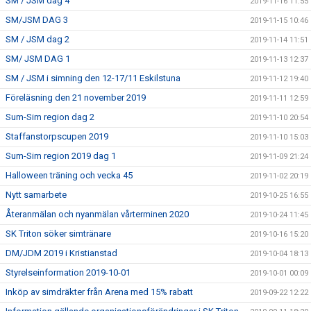
SM / JSM dag 4
2019-11-16 11:55
SM/JSM DAG 3
2019-11-15 10:46
SM / JSM dag 2
2019-11-14 11:51
SM/ JSM DAG 1
2019-11-13 12:37
SM / JSM i simning den 12-17/11 Eskilstuna
2019-11-12 19:40
Föreläsning den 21 november 2019
2019-11-11 12:59
Sum-Sim region dag 2
2019-11-10 20:54
Staffanstorpscupen 2019
2019-11-10 15:03
Sum-Sim region 2019 dag 1
2019-11-09 21:24
Halloween träning och vecka 45
2019-11-02 20:19
Nytt samarbete
2019-10-25 16:55
Återanmälan och nyanmälan vårterminen 2020
2019-10-24 11:45
SK Triton söker simtränare
2019-10-16 15:20
DM/JDM 2019 i Kristianstad
2019-10-04 18:13
Styrelseinformation 2019-10-01
2019-10-01 00:09
Inköp av simdräkter från Arena med 15% rabatt
2019-09-22 12:22