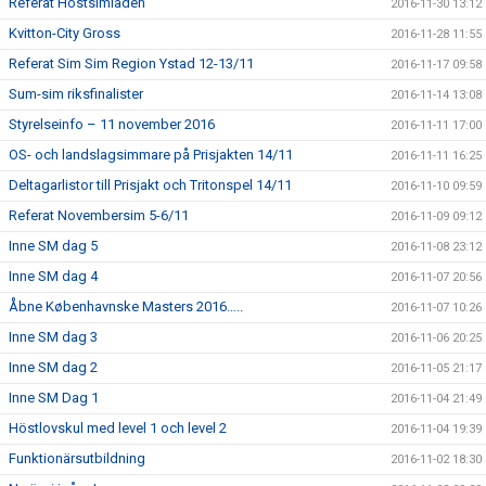
Referat Höstsimiaden
2016-11-30 13:12
Kvitton-City Gross
2016-11-28 11:55
Referat Sim Sim Region Ystad 12-13/11
2016-11-17 09:58
Sum-sim riksfinalister
2016-11-14 13:08
Styrelseinfo – 11 november 2016
2016-11-11 17:00
OS- och landslagsimmare på Prisjakten 14/11
2016-11-11 16:25
Deltagarlistor till Prisjakt och Tritonspel 14/11
2016-11-10 09:59
Referat Novembersim 5-6/11
2016-11-09 09:12
Inne SM dag 5
2016-11-08 23:12
Inne SM dag 4
2016-11-07 20:56
Åbne Københavnske Masters 2016…..
2016-11-07 10:26
Inne SM dag 3
2016-11-06 20:25
Inne SM dag 2
2016-11-05 21:17
Inne SM Dag 1
2016-11-04 21:49
Höstlovskul med level 1 och level 2
2016-11-04 19:39
Funktionärsutbildning
2016-11-02 18:30