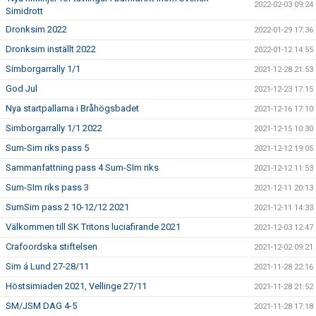
2022-02-03 09:24
Simidrott
Dronksim 2022
2022-01-29 17:36
Dronksim inställt 2022
2022-01-12 14:55
Simborgarrally 1/1
2021-12-28 21:53
God Jul
2021-12-23 17:15
Nya startpallarna i Bråhögsbadet
2021-12-16 17:10
Simborgarrally 1/1 2022
2021-12-15 10:30
Sum-Sim riks pass 5
2021-12-12 19:05
Sammanfattning pass 4 Sum-SIm riks
2021-12-12 11:53
Sum-SIm riks pass 3
2021-12-11 20:13
SumSim pass 2 10-12/12 2021
2021-12-11 14:33
Välkommen till SK Tritons luciafirande 2021
2021-12-03 12:47
Crafoordska stiftelsen
2021-12-02 09:21
Sim á Lund 27-28/11
2021-11-28 22:16
Höstsimiaden 2021, Vellinge 27/11
2021-11-28 21:52
SM/JSM DAG 4-5
2021-11-28 17:18