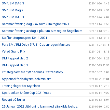
SM/JSM DAG 3
2021-11-26 11:46
SM/JSM Dag 2
2021-11-25 14:38
SM/JSM DAG 1
2021-11-24 14:07
Sammanfattning dag 2 av Sum-Sim region 2021
2021-11-14 18:58
Sammanfattning av dag 1 på Sum-Sim region Ängelholm
2021-11-13 20:15
Staffanstorpscupen 13/11 2021
2021-11-13 16:13
Para SM / RM Osby 5-7/11 Copenhagen Masters
2021-11-07 21:18
Ystad Grand Prix
2021-10-31 18:15
DM Rapport dag 2
2021-10-24 19:23
DM Rapport dag 1
2021-10-23 20:55
Ett steg närmare nytt badhus i Staffanstorp
2021-10-07 11:09
Ny period för babysim och minisim
2021-09-21 09:04
Träningsläger för Styrelsen
2021-09-17 12:13
Sparbanken Skåne Cup 2021 Ystad
2021-09-14 14:29
Recept på bullar
2021-09-13 15:07
29 Januari 2022 Utbildning barn med särskilda behov.
2021-09-10 10:50