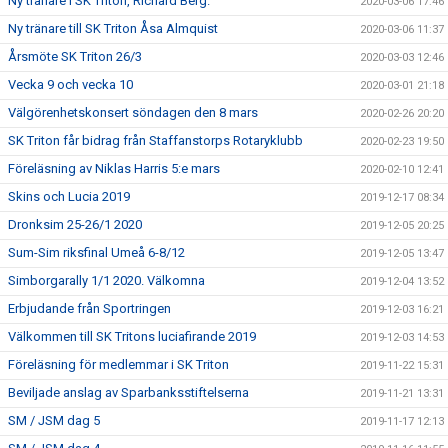
Ny tränare i SK Triton, Richard Berg.
2020-03-06 17:46
Ny tränare till SK Triton Åsa Almquist
2020-03-06 11:37
Årsmöte SK Triton 26/3
2020-03-03 12:46
Vecka 9 och vecka 10
2020-03-01 21:18
Välgörenhetskonsert söndagen den 8 mars
2020-02-26 20:20
SK Triton får bidrag från Staffanstorps Rotaryklubb
2020-02-23 19:50
Föreläsning av Niklas Harris 5:e mars
2020-02-10 12:41
Skins och Lucia 2019
2019-12-17 08:34
Dronksim 25-26/1 2020
2019-12-05 20:25
Sum-Sim riksfinal Umeå 6-8/12
2019-12-05 13:47
Simborgarally 1/1 2020. Välkomna
2019-12-04 13:52
Erbjudande från Sportringen
2019-12-03 16:21
Välkommen till SK Tritons luciafirande 2019
2019-12-03 14:53
Föreläsning för medlemmar i SK Triton
2019-11-22 15:31
Beviljade anslag av Sparbanksstiftelserna
2019-11-21 13:31
SM / JSM dag 5
2019-11-17 12:13