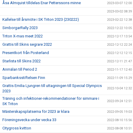
Åsa Almquist tilldelas Enar Petterssons minne
2023-03-07 12:00
2023-03-02 08:39
Kallelse till årsmöte i SK Triton 2023 (230222)
2023-02-22 12:38
SimborgarRally 2023
2022-12-22 10:05
Triton X-mas meet 2022
2022-12-17 13:54
Grattis till Skins segrare 2022
2022-12-12 22:24
Presentkort från Posterland
2022-12-12 12:15
Starlista till Skins 2022
2022-12-11 21:47
Anmälan till Period 2
2022-11-17 12:40
Sparbanksstiftelsen Finn
2022-11-09 15:29
Grattis Emilia Ljungren till uttagningen till Special Olympics
2022-10-04 12:32
2023
Träning och infektioner-rekommendationer för simmare i
2022-09-24 12:51
SK Triton
Mästerskapsplatserna för 2023 är klara
2022-09-05 19:03
Föreningsvecka under vecka 33
2022-08-10 15:56
Citygross kvitton
2022-08-08 10:51