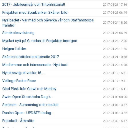
2017 - Jubileumsår och Tritonhistoria!!
2017-04-26 17:36
Prisjakten med Sparbanken Skåne i bild
2017-04-25 06:49
Nya badet - Var med och påverka vår och Staffanstorps
2017-04-24 18:20
framtid
Simskoleavslutning
2017-04-24 06:59
Mycket nytt på G, redan till Prisjakten imorgon
2017-04-23 12:26
Helgen i bilder
2017-04-23 11:35
Skånes Idrottsledarstipendie 2017
2017-04-21 10:38
Medlemmar och intresserade - Nytt bad
2017-04-20 14:28
Nyhetssvejpet vecka 16....
2017-04-19 15:31
Vellinge Easter Race
2017-04-17 19:41
Glad Påsk från Crawl och Medley
2017-04-10 16:11
Swim Open Stockholm Dag 4
2017-04-09 08:26
Seriesim - Summering och resultat
2017-04-03 13:37
Danish Open - UPDATE tisdag
2017-04-03 13:32
Protokoll - Årsmöte
2017-03-30 16:47