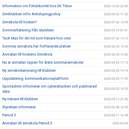
Information om Fritidskortet hos SK Triton
2025-12-02 22:05
Simklubben inför Antidopingpolicy
2025-09-25 11:25
Simskola till hösten?
2025-07-26 13:49
Sommarhälsning från styrelsen
2025-07-14 07:51
Tack Max för din tid som tränare hos oss!
2025-07-02 14:12
Sommar simskola har fortfarande platser
2025-06-23 12:43
Anmälan till höstens Simskola
2025-06-23 12:36
Nu är anmälan öppen för årets sommarsimskola!
2025-04-25 17:12
Ny simskoleansvarig till klubben
2025-03-25 19:14
Uppdatering: kommunikationsplattform
2025-03-23 17:39
Sportadmin informerar om cyberattacken och publicerad
2025-03-20 14:35
data
Ny tränare till klubben
2025-03-12 21:06
Styrelsen informerar
2025-02-28 16:50
Period 3
2025-02-17 16:34
Anmälan till simskola Period 3
2025-02-04