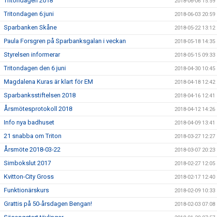
Tritondagen 2018
2018-06-06 15:59
Tritondagen 6:juni
2018-06-03 20:59
Sparbanken Skåne
2018-05-22 13:12
Paula Forsgren på Sparbanksgalan i veckan
2018-05-18 14:35
Styrelsen informerar
2018-05-15 09:33
Tritondagen den 6 juni
2018-04-30 10:45
Magdalena Kuras är klart för EM
2018-04-18 12:42
Sparbanksstiftelsen 2018
2018-04-16 12:41
Årsmötesprotokoll 2018
2018-04-12 14:26
Info nya badhuset
2018-04-09 13:41
21 snabba om Triton
2018-03-27 12:27
Årsmöte 2018-03-22
2018-03-07 20:23
Simbokslut 2017
2018-02-27 12:05
Kvitton-City Gross
2018-02-17 12:40
Funktionärskurs
2018-02-09 10:33
Grattis på 50-årsdagen Bengan!
2018-02-03 07:08