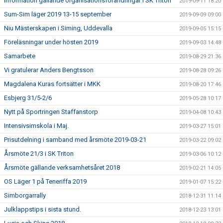
Information gällande organisationsförändringar i SK Triton
2019-09-11 18:20
Sum-Sim läger 2019 13-15 september
2019-09-09 09:00
Niu Mästerskapen i Siming, Uddevalla
2019-09-05 15:15
Föreläsningar under hösten 2019
2019-09-03 14:48
Samarbete
2019-08-29 21:36
Vi gratulerar Anders Bengtsson
2019-08-28 09:26
Magdalena Kuras fortsätter i MKK
2019-08-20 17:46
Esbjerg 31/5-2/6
2019-05-28 10:17
Nytt på Sportringen Staffanstorp
2019-04-08 10:43
Intensivsimskola i Maj.
2019-03-27 15:01
Prisutdelning i samband med årsmöte 2019-03-21
2019-03-22 09:02
Årsmöte 21/3 i SK Triton
2019-03-06 10:12
Årsmöte gällande verksamhetsåret 2018
2019-02-21 14:05
OS Läger 1 på Teneriffa 2019
2019-01-07 15:22
Simborgarrally
2018-12-31 11:14
Julklappstips i sista stund.
2018-12-23 13:01