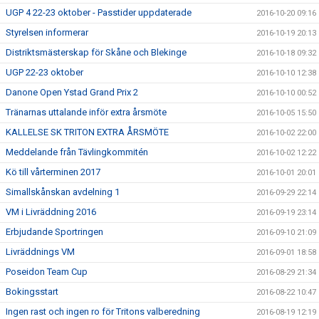
UGP 4 22-23 oktober - Passtider uppdaterade
2016-10-20 09:16
Styrelsen informerar
2016-10-19 20:13
Distriktsmästerskap för Skåne och Blekinge
2016-10-18 09:32
UGP 22-23 oktober
2016-10-10 12:38
Danone Open Ystad Grand Prix 2
2016-10-10 00:52
Tränarnas uttalande inför extra årsmöte
2016-10-05 15:50
KALLELSE SK TRITON EXTRA ÅRSMÖTE
2016-10-02 22:00
Meddelande från Tävlingkommitén
2016-10-02 12:22
Kö till vårterminen 2017
2016-10-01 20:01
Simallskånskan avdelning 1
2016-09-29 22:14
VM i Livräddning 2016
2016-09-19 23:14
Erbjudande Sportringen
2016-09-10 21:09
Livräddnings VM
2016-09-01 18:58
Poseidon Team Cup
2016-08-29 21:34
Bokingsstart
2016-08-22 10:47
Ingen rast och ingen ro för Tritons valberedning
2016-08-19 12:19