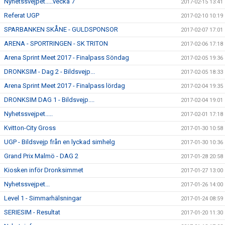
Nyhetssvejpet.....vecka 7
2017-02-15 13:41
Referat UGP
2017-02-10 10:19
SPARBANKEN SKÅNE - GULDSPONSOR
2017-02-07 17:01
ARENA - SPORTRINGEN - SK TRITON
2017-02-06 17:18
Arena Sprint Meet 2017 - Finalpass Söndag
2017-02-05 19:36
DRONKSIM - Dag 2 - Bildsvejp...
2017-02-05 18:33
Arena Sprint Meet 2017 - Finalpass lördag
2017-02-04 19:35
DRONKSIM DAG 1 - Bildsvejp....
2017-02-04 19:01
Nyhetssvejpet.....
2017-02-01 17:18
Kvitton-City Gross
2017-01-30 10:58
UGP - Bildsvejp från en lyckad simhelg
2017-01-30 10:36
Grand Prix Malmö - DAG 2
2017-01-28 20:58
Kiosken inför Dronksimmet
2017-01-27 13:00
Nyhetssvejpet...
2017-01-26 14:00
Level 1 - Simmarhälsningar
2017-01-24 08:59
SERIESIM - Resultat
2017-01-20 11:30