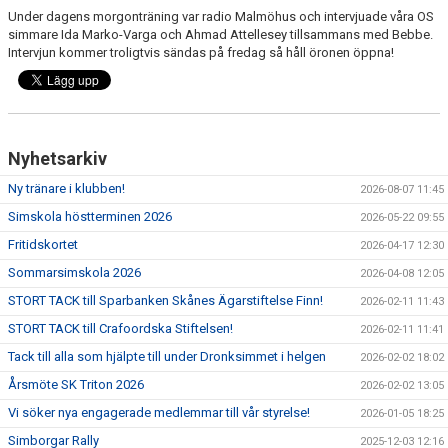
Under dagens morgonträning var radio Malmöhus och intervjuade våra OS
simmare Ida Marko-Varga och Ahmad Attellesey tillsammans med Bebbe.
Intervjun kommer troligtvis sändas på fredag så håll öronen öppna!
Nyhetsarkiv
Ny tränare i klubben!
2026-08-07 11:45
Simskola höstterminen 2026
2026-05-22 09:55
Fritidskortet
2026-04-17 12:30
Sommarsimskola 2026
2026-04-08 12:05
STORT TACK till Sparbanken Skånes Ägarstiftelse Finn!
2026-02-11 11:43
STORT TACK till Crafoordska Stiftelsen!
2026-02-11 11:41
Tack till alla som hjälpte till under Dronksimmet i helgen
2026-02-02 18:02
Årsmöte SK Triton 2026
2026-02-02 13:05
Vi söker nya engagerade medlemmar till vår styrelse!
2026-01-05 18:25
Simborgar Rally
2025-12-03 12:16