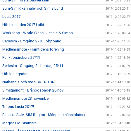
Sum-Sim första passet klart
2017-12-09 13:23
Sum-Sim Riksfinaler och Sim á Lund
2017-12-08 20:41
Lucia 2017
2017-12-02 22:27
Höstsimiaden 2017 i bild
2017-11-29 14:05
Workshop - World Class - Jennie & Simon
2017-11-26 06:54
Seriesim - Omgång 2 - Klubbpoäng
2017-11-25 11:35
Medlemsmöte - Framtidens förening
2017-11-23 19:33
Funktionärskurs 27/11
2017-11-22 18:29
Seriesim - Omgång 2 - Lördag 25/11
2017-11-21 07:29
Utbildningsdag
2017-11-18 16:59
Näthandla och stöd SK TRITON
2017-11-14 13:10
Simstjärnor till Bråhögsbadet 26 nov
2017-11-10 16:45
Medlemsmöte 23 november
2017-11-10 09:32
Tritons Lucia 2017!
2017-11-09 21:33
Pass 4 - SUM-SIM Region - Många riksfinalplatser
2017-11-09 07:33
Magda EM-Simmare
2017-11-04 18:48