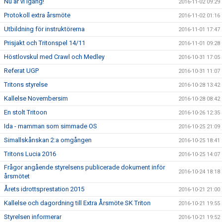
Nu är vi igång!
2016-11-02 09:29
Protokoll extra årsmöte
2016-11-02 01:16
Utbildning för instruktörerna
2016-11-01 17:47
Prisjakt och Tritonspel 14/11
2016-11-01 09:28
Höstlovskul med Crawl och Medley
2016-10-31 17:05
Referat UGP
2016-10-31 11:07
Tritons styrelse
2016-10-28 13:42
Kallelse Novembersim
2016-10-28 08:42
En stolt Tritoon
2016-10-26 12:35
Ida - mamman som simmade OS
2016-10-25 21:09
Simallskånskan 2:a omgången
2016-10-25 18:41
Tritons Lucia 2016
2016-10-25 14:07
Frågor angående styrelsens publicerade dokument inför
2016-10-24 18:18
årsmötet
Årets idrottsprestation 2015
2016-10-21 21:00
Kallelse och dagordning till Extra Årsmöte SK Triton
2016-10-21 19:55
Styrelsen informerar
2016-10-21 19:52