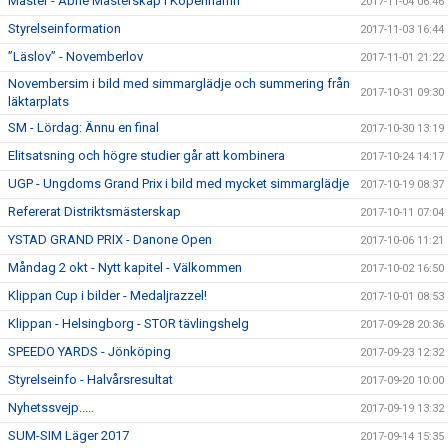
Master - Åbne Mästerskap I Köpenhamn
2017-11-04 06:46
Styrelseinformation
2017-11-03 16:44
”Läslov” - Novemberlov
2017-11-01 21:22
Novembersim i bild med simmarglädje och summering från
2017-10-31 09:30
läktarplats
SM - Lördag: Ännu en final
2017-10-30 13:19
Elitsatsning och högre studier går att kombinera
2017-10-24 14:17
UGP - Ungdoms Grand Prix i bild med mycket simmarglädje
2017-10-19 08:37
Refererat Distriktsmästerskap
2017-10-11 07:04
YSTAD GRAND PRIX - Danone Open
2017-10-06 11:21
Måndag 2 okt - Nytt kapitel - Välkommen
2017-10-02 16:50
Klippan Cup i bilder - Medaljrazzel!
2017-10-01 08:53
Klippan - Helsingborg - STOR tävlingshelg
2017-09-28 20:36
SPEEDO YARDS - Jönköping
2017-09-23 12:32
Styrelseinfo - Halvårsresultat
2017-09-20 10:00
Nyhetssvejp.....
2017-09-19 13:32
SUM-SIM Läger 2017
2017-09-14 15:35