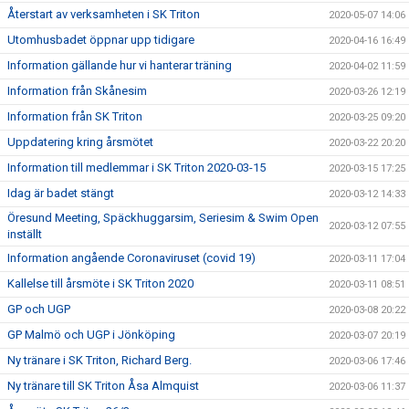
Återstart av verksamheten i SK Triton
2020-05-07 14:06
Utomhusbadet öppnar upp tidigare
2020-04-16 16:49
Information gällande hur vi hanterar träning
2020-04-02 11:59
Information från Skånesim
2020-03-26 12:19
Information från SK Triton
2020-03-25 09:20
Uppdatering kring årsmötet
2020-03-22 20:20
Information till medlemmar i SK Triton 2020-03-15
2020-03-15 17:25
Idag är badet stängt
2020-03-12 14:33
Öresund Meeting, Späckhuggarsim, Seriesim & Swim Open
2020-03-12 07:55
inställt
Information angående Coronaviruset (covid 19)
2020-03-11 17:04
Kallelse till årsmöte i SK Triton 2020
2020-03-11 08:51
GP och UGP
2020-03-08 20:22
GP Malmö och UGP i Jönköping
2020-03-07 20:19
Ny tränare i SK Triton, Richard Berg.
2020-03-06 17:46
Ny tränare till SK Triton Åsa Almquist
2020-03-06 11:37