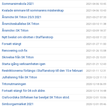
Sommarsimskola 2021
2021-04-06 10:45
Kvalade simmare till sommarens mästerskap
2021-04-06 10:43
Årsmöte SK Triton 25/3 2021
2021-03-27 07:33
Årsmöteskallelse SK Triton
2021-03-10 11:38
Årsmöte i SK Triton
2021-03-09 18:37
Nytt beslut om idrotten i Staffanstorp
2021-02-03 11:22
Forsatt stängt
2021-01-27 11:00
Renovering och fix
2021-01-26 15:08
Skrivelse från SK Triton
2021-01-25 15:01
Starta igång verksamheten igen
2021-01-21 12:43
Restriktionerna förlängs i Staffanstorp till den 15:e februari
2021-01-11 12:31
Julhälsning från SK Triton
2020-12-23 11:13
Tritonutmaningen
2020-12-18 06:09
Fortsatt stängt för 04 och äldre.
2020-12-14 14:48
Crafoordska Stiftelsen har beviljat SK Triton stöd.
2020-12-01 10:06
Simborgarmärket 2021
2020-12-01 09:46