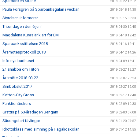
Sparbanken Skåne
2018-05-22 13:12
Paula Forsgren på Sparbanksgalan i veckan
2018-05-18 14:35
Styrelsen informerar
2018-05-15 09:33
Tritondagen den 6 juni
2018-04-30 10:45
Magdalena Kuras är klart för EM
2018-04-18 12:42
Sparbanksstiftelsen 2018
2018-04-16 12:41
Årsmötesprotokoll 2018
2018-04-12 14:26
Info nya badhuset
2018-04-09 13:41
21 snabba om Triton
2018-03-27 12:27
Årsmöte 2018-03-22
2018-03-07 20:23
Simbokslut 2017
2018-02-27 12:05
Kvitton-City Gross
2018-02-17 12:40
Funktionärskurs
2018-02-09 10:33
Grattis på 50-årsdagen Bengan!
2018-02-03 07:08
Säsongstart tävlingar
2018-01-20 07:57
Idrottsklass med simning på Hagalidskolan
2018-01-12 14:55