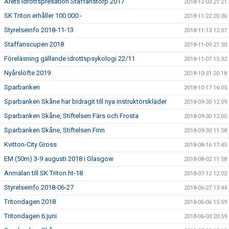
Årets idrottspresation Staffanstorp 2017
2018-12-03 21:21
SK Triton erhåller 100 000:-
2018-11-22 20:36
Styrelseinfo 2018-11-13
2018-11-13 12:07
Staffanscupen 2018
2018-11-09 21:30
Föreläsning gällande idrottspsykologi 22/11
2018-11-07 15:32
Nyårslöfte 2019
2018-10-31 20:18
Sparbanken
2018-10-17 16:05
Sparbanken Skåne har bidragit till nya instruktörskläder
2018-09-30 12:09
Sparbanken Skåne, Stiftelsen Färs och Frosta
2018-09-30 12:05
Sparbanken Skåne, Stiftelsen Finn
2018-09-30 11:58
Kvitton-City Gross
2018-08-16 17:45
EM (50m) 3-9 augusti 2018 i Glasgow
2018-08-02 11:58
Anmälan till SK Triton ht-18
2018-07-12 12:02
Styrelseinfo 2018-06-27
2018-06-27 13:44
Tritondagen 2018
2018-06-06 15:59
Tritondagen 6:juni
2018-06-03 20:59