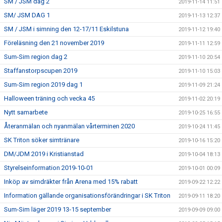
SM / JSM dag 2
2019-11-14 11:51
SM/ JSM DAG 1
2019-11-13 12:37
SM / JSM i simning den 12-17/11 Eskilstuna
2019-11-12 19:40
Föreläsning den 21 november 2019
2019-11-11 12:59
Sum-Sim region dag 2
2019-11-10 20:54
Staffanstorpscupen 2019
2019-11-10 15:03
Sum-Sim region 2019 dag 1
2019-11-09 21:24
Halloween träning och vecka 45
2019-11-02 20:19
Nytt samarbete
2019-10-25 16:55
Återanmälan och nyanmälan vårterminen 2020
2019-10-24 11:45
SK Triton söker simtränare
2019-10-16 15:20
DM/JDM 2019 i Kristianstad
2019-10-04 18:13
Styrelseinformation 2019-10-01
2019-10-01 00:09
Inköp av simdräkter från Arena med 15% rabatt
2019-09-22 12:22
Information gällande organisationsförändringar i SK Triton
2019-09-11 18:20
Sum-Sim läger 2019 13-15 september
2019-09-09 09:00