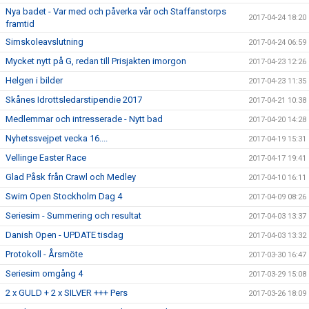
Nya badet - Var med och påverka vår och Staffanstorps
2017-04-24 18:20
framtid
Simskoleavslutning
2017-04-24 06:59
Mycket nytt på G, redan till Prisjakten imorgon
2017-04-23 12:26
Helgen i bilder
2017-04-23 11:35
Skånes Idrottsledarstipendie 2017
2017-04-21 10:38
Medlemmar och intresserade - Nytt bad
2017-04-20 14:28
Nyhetssvejpet vecka 16....
2017-04-19 15:31
Vellinge Easter Race
2017-04-17 19:41
Glad Påsk från Crawl och Medley
2017-04-10 16:11
Swim Open Stockholm Dag 4
2017-04-09 08:26
Seriesim - Summering och resultat
2017-04-03 13:37
Danish Open - UPDATE tisdag
2017-04-03 13:32
Protokoll - Årsmöte
2017-03-30 16:47
Seriesim omgång 4
2017-03-29 15:08
2 x GULD + 2 x SILVER +++ Pers
2017-03-26 18:09