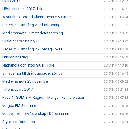
Lucia 2017
2017-12-02 22:27
Höstsimiaden 2017 i bild
2017-11-29 14:05
Workshop - World Class - Jennie & Simon
2017-11-26 06:54
Seriesim - Omgång 2 - Klubbpoäng
2017-11-25 11:35
Medlemsmöte - Framtidens förening
2017-11-23 19:33
Funktionärskurs 27/11
2017-11-22 18:29
Seriesim - Omgång 2 - Lördag 25/11
2017-11-21 07:29
Utbildningsdag
2017-11-18 16:59
Näthandla och stöd SK TRITON
2017-11-14 13:10
Simstjärnor till Bråhögsbadet 26 nov
2017-11-10 16:45
Medlemsmöte 23 november
2017-11-10 09:32
Tritons Lucia 2017!
2017-11-09 21:33
Pass 4 - SUM-SIM Region - Många riksfinalplatser
2017-11-09 07:33
Magda EM-Simmare
2017-11-04 18:48
Master - Åbne Mästerskap I Köpenhamn
2017-11-04 06:46
Styrelseinformation
2017-11-03 16:44