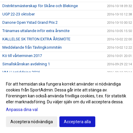
Distriktsmästerskap för Skåne och Blekinge
2016-10-18 09:32
UGP 22-23 oktober
2016-10-10 12:38
Danone Open Ystad Grand Prix 2
2016-10-10 00:52
Tränarnas uttalande inför extra årsmöte
2016-10-05 15:50
KALLELSE SK TRITON EXTRA ÅRSMÖTE
2016-10-02 22:00
Meddelande från Tävlingkommitén
2016-10-02 12:22
Kö till vårterminen 2017
2016-10-01 20:01
Simallskånskan avdelning 1
2016-09-29 22:14
VM i Livräddning 2016
2016-09-19 23:14
Erbjudande Sportringen
2016-09-10 21:09
För att hemsidan ska fungera korrekt använder vi nödvändiga
Livräddnings VM
2016-09-01 18:58
cookies från SportAdmin. Dessa går inte att stänga av.
Föreningen kan också använda frivilliga cookies, t.ex. för statistik
Poseidon Team Cup
2016-08-29 21:34
eller marknadsföring. Du väljer själv om du vill acceptera dessa.
Bokingsstart
2016-08-22 10:47
Anpassa dina val
Ingen rast och ingen ro för Tritons valberedning
2016-08-19 12:19
Acceptera nödvändiga
Acceptera alla
Infomöte den 30 augusti
2016-08-17 13:25
Prel tävlingskalender aug-sep 2016
2016-08-15 16:36