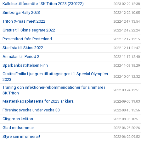
Kallelse till årsmöte i SK Triton 2023 (230222)
2023-02-22 12:38
SimborgarRally 2023
2022-12-22 10:05
Triton X-mas meet 2022
2022-12-17 13:54
Grattis till Skins segrare 2022
2022-12-12 22:24
Presentkort från Posterland
2022-12-12 12:15
Starlista till Skins 2022
2022-12-11 21:47
Anmälan till Period 2
2022-11-17 12:40
Sparbanksstiftelsen Finn
2022-11-09 15:29
Grattis Emilia Ljungren till uttagningen till Special Olympics
2022-10-04 12:32
2023
Träning och infektioner-rekommendationer för simmare i
2022-09-24 12:51
SK Triton
Mästerskapsplatserna för 2023 är klara
2022-09-05 19:03
Föreningsvecka under vecka 33
2022-08-10 15:56
Citygross kvitton
2022-08-08 10:51
Glad midsommar
2022-06-23 20:26
Styrelsen informerar!
2022-06-22 09:52