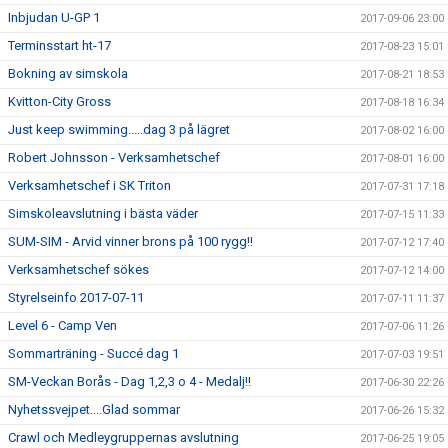
Inbjudan U-GP 1
2017-09-06 23:00
Terminsstart ht-17
2017-08-23 15:01
Bokning av simskola
2017-08-21 18:53
Kvitton-City Gross
2017-08-18 16:34
Just keep swimming.....dag 3 på lägret
2017-08-02 16:00
Robert Johnsson - Verksamhetschef
2017-08-01 16:00
Verksamhetschef i SK Triton
2017-07-31 17:18
Simskoleavslutning i bästa väder
2017-07-15 11:33
SUM-SIM - Arvid vinner brons på 100 rygg!!
2017-07-12 17:40
Verksamhetschef sökes
2017-07-12 14:00
Styrelseinfo 2017-07-11
2017-07-11 11:37
Level 6 - Camp Ven
2017-07-06 11:26
Sommarträning - Succé dag 1
2017-07-03 19:51
SM-Veckan Borås - Dag 1,2,3 o 4 - Medalj!!
2017-06-30 22:26
Nyhetssvejpet....Glad sommar
2017-06-26 15:32
Crawl och Medleygruppernas avslutning
2017-06-25 19:05