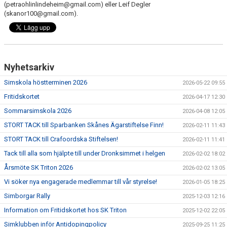
(petraohlinlindeheim@gmail.com) eller Leif Degler
(skanor100@gmail.com).
Nyhetsarkiv
Simskola höstterminen 2026
2026-05-22 09:55
Fritidskortet
2026-04-17 12:30
Sommarsimskola 2026
2026-04-08 12:05
STORT TACK till Sparbanken Skånes Ägarstiftelse Finn!
2026-02-11 11:43
STORT TACK till Crafoordska Stiftelsen!
2026-02-11 11:41
Tack till alla som hjälpte till under Dronksimmet i helgen
2026-02-02 18:02
Årsmöte SK Triton 2026
2026-02-02 13:05
Vi söker nya engagerade medlemmar till vår styrelse!
2026-01-05 18:25
Simborgar Rally
2025-12-03 12:16
Information om Fritidskortet hos SK Triton
2025-12-02 22:05
Simklubben inför Antidopingpolicy
2025-09-25 11:25