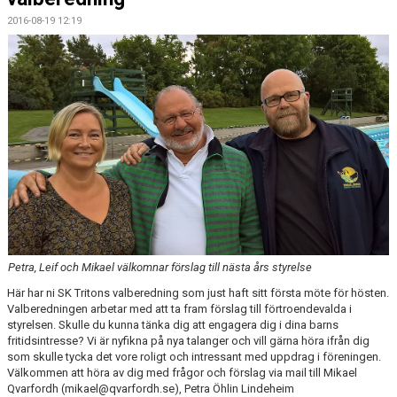
2016-08-19 12:19
Petra, Leif och Mikael välkomnar förslag till nästa års styrelse
Här har ni SK Tritons valberedning som just haft sitt första möte för hösten.
Valberedningen arbetar med att ta fram förslag till förtroendevalda i
styrelsen. Skulle du kunna tänka dig att engagera dig i dina barns
fritidsintresse? Vi är nyfikna på nya talanger och vill gärna höra ifrån dig
som skulle tycka det vore roligt och intressant med uppdrag i föreningen.
Välkommen att höra av dig med frågor och förslag via mail till Mikael
Qvarfordh (mikael@qvarfordh.se), Petra Öhlin Lindeheim