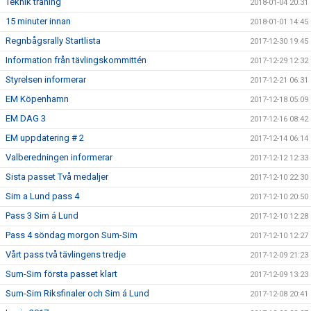
Teknik träning
2018-01-04 20:31
15 minuter innan
2018-01-01 14:45
Regnbågsrally Startlista
2017-12-30 19:45
Information från tävlingskommittén
2017-12-29 12:32
Styrelsen informerar
2017-12-21 06:31
EM Köpenhamn
2017-12-18 05:09
EM DAG 3
2017-12-16 08:42
EM uppdatering # 2
2017-12-14 06:14
Valberedningen informerar
2017-12-12 12:33
Sista passet Två medaljer
2017-12-10 22:30
Sim a Lund pass 4
2017-12-10 20:50
Pass 3 Sim á Lund
2017-12-10 12:28
Pass 4 söndag morgon Sum-Sim
2017-12-10 12:27
Vårt pass två tävlingens tredje
2017-12-09 21:23
Sum-Sim första passet klart
2017-12-09 13:23
Sum-Sim Riksfinaler och Sim á Lund
2017-12-08 20:41