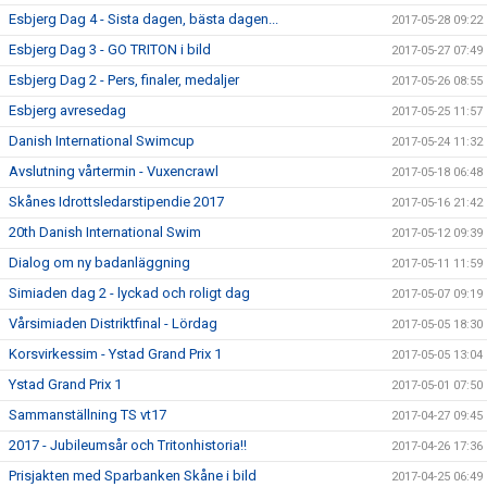
Esbjerg Dag 4 - Sista dagen, bästa dagen...
2017-05-28 09:22
Esbjerg Dag 3 - GO TRITON i bild
2017-05-27 07:49
Esbjerg Dag 2 - Pers, finaler, medaljer
2017-05-26 08:55
Esbjerg avresedag
2017-05-25 11:57
Danish International Swimcup
2017-05-24 11:32
Avslutning vårtermin - Vuxencrawl
2017-05-18 06:48
Skånes Idrottsledarstipendie 2017
2017-05-16 21:42
20th Danish International Swim
2017-05-12 09:39
Dialog om ny badanläggning
2017-05-11 11:59
Simiaden dag 2 - lyckad och roligt dag
2017-05-07 09:19
Vårsimiaden Distriktfinal - Lördag
2017-05-05 18:30
Korsvirkessim - Ystad Grand Prix 1
2017-05-05 13:04
Ystad Grand Prix 1
2017-05-01 07:50
Sammanställning TS vt17
2017-04-27 09:45
2017 - Jubileumsår och Tritonhistoria!!
2017-04-26 17:36
Prisjakten med Sparbanken Skåne i bild
2017-04-25 06:49