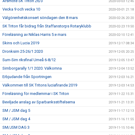
Årsmöte SK Triton 26/3
2020-03-03 12:46
Vecka 9 och vecka 10
2020-03-01 21:18
Välgörenhetskonsert söndagen den 8 mars
2020-02-26 20:20
SK Triton får bidrag från Staffanstorps Rotaryklubb
2020-02-23 19:50
Föreläsning av Niklas Harris 5:e mars
2020-02-10 12:41
Skins och Lucia 2019
2019-12-17 08:34
Dronksim 25-26/1 2020
2019-12-05 20:25
Sum-Sim riksfinal Umeå 6-8/12
2019-12-05 13:47
Simborgarally 1/1 2020. Välkomna
2019-12-04 13:52
Erbjudande från Sportringen
2019-12-03 16:21
Välkommen till SK Tritons luciafirande 2019
2019-12-03 14:53
Föreläsning för medlemmar i SK Triton
2019-11-22 15:31
Beviljade anslag av Sparbanksstiftelserna
2019-11-21 13:31
SM / JSM dag 5
2019-11-17 12:13
SM / JSM dag 4
2019-11-16 11:55
SM/JSM DAG 3
2019-11-15 10:46