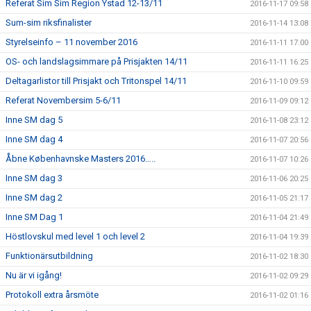
Referat Sim Sim Region Ystad 12-13/11
2016-11-17 09:58
Sum-sim riksfinalister
2016-11-14 13:08
Styrelseinfo – 11 november 2016
2016-11-11 17:00
OS- och landslagsimmare på Prisjakten 14/11
2016-11-11 16:25
Deltagarlistor till Prisjakt och Tritonspel 14/11
2016-11-10 09:59
Referat Novembersim 5-6/11
2016-11-09 09:12
Inne SM dag 5
2016-11-08 23:12
Inne SM dag 4
2016-11-07 20:56
Åbne Københavnske Masters 2016…..
2016-11-07 10:26
Inne SM dag 3
2016-11-06 20:25
Inne SM dag 2
2016-11-05 21:17
Inne SM Dag 1
2016-11-04 21:49
Höstlovskul med level 1 och level 2
2016-11-04 19:39
Funktionärsutbildning
2016-11-02 18:30
Nu är vi igång!
2016-11-02 09:29
Protokoll extra årsmöte
2016-11-02 01:16