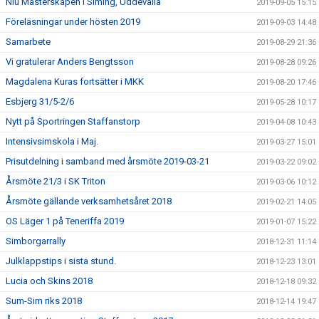
Niu Mästerskapen i Siming, Uddevalla
2019-09-05 15:15
Föreläsningar under hösten 2019
2019-09-03 14:48
Samarbete
2019-08-29 21:36
Vi gratulerar Anders Bengtsson
2019-08-28 09:26
Magdalena Kuras fortsätter i MKK
2019-08-20 17:46
Esbjerg 31/5-2/6
2019-05-28 10:17
Nytt på Sportringen Staffanstorp
2019-04-08 10:43
Intensivsimskola i Maj.
2019-03-27 15:01
Prisutdelning i samband med årsmöte 2019-03-21
2019-03-22 09:02
Årsmöte 21/3 i SK Triton
2019-03-06 10:12
Årsmöte gällande verksamhetsåret 2018
2019-02-21 14:05
OS Läger 1 på Teneriffa 2019
2019-01-07 15:22
Simborgarrally
2018-12-31 11:14
Julklappstips i sista stund.
2018-12-23 13:01
Lucia och Skins 2018
2018-12-18 09:32
Sum-Sim riks 2018
2018-12-14 19:47