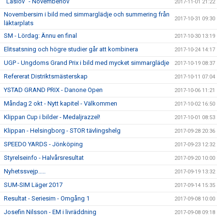
”Läslov” - Novemberlov
2017-11-01 21:22
Novembersim i bild med simmarglädje och summering från
2017-10-31 09:30
läktarplats
SM - Lördag: Ännu en final
2017-10-30 13:19
Elitsatsning och högre studier går att kombinera
2017-10-24 14:17
UGP - Ungdoms Grand Prix i bild med mycket simmarglädje
2017-10-19 08:37
Refererat Distriktsmästerskap
2017-10-11 07:04
YSTAD GRAND PRIX - Danone Open
2017-10-06 11:21
Måndag 2 okt - Nytt kapitel - Välkommen
2017-10-02 16:50
Klippan Cup i bilder - Medaljrazzel!
2017-10-01 08:53
Klippan - Helsingborg - STOR tävlingshelg
2017-09-28 20:36
SPEEDO YARDS - Jönköping
2017-09-23 12:32
Styrelseinfo - Halvårsresultat
2017-09-20 10:00
Nyhetssvejp.....
2017-09-19 13:32
SUM-SIM Läger 2017
2017-09-14 15:35
Resultat - Seriesim - Omgång 1
2017-09-08 10:00
Josefin Nilsson - EM i livräddning
2017-09-08 09:18