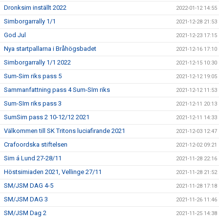
Dronksim inställt 2022
2022-01-12 14:55
Simborgarrally 1/1
2021-12-28 21:53
God Jul
2021-12-23 17:15
Nya startpallarna i Bråhögsbadet
2021-12-16 17:10
Simborgarrally 1/1 2022
2021-12-15 10:30
Sum-Sim riks pass 5
2021-12-12 19:05
Sammanfattning pass 4 Sum-SIm riks
2021-12-12 11:53
Sum-SIm riks pass 3
2021-12-11 20:13
SumSim pass 2 10-12/12 2021
2021-12-11 14:33
Välkommen till SK Tritons luciafirande 2021
2021-12-03 12:47
Crafoordska stiftelsen
2021-12-02 09:21
Sim á Lund 27-28/11
2021-11-28 22:16
Höstsimiaden 2021, Vellinge 27/11
2021-11-28 21:52
SM/JSM DAG 4-5
2021-11-28 17:18
SM/JSM DAG 3
2021-11-26 11:46
SM/JSM Dag 2
2021-11-25 14:38