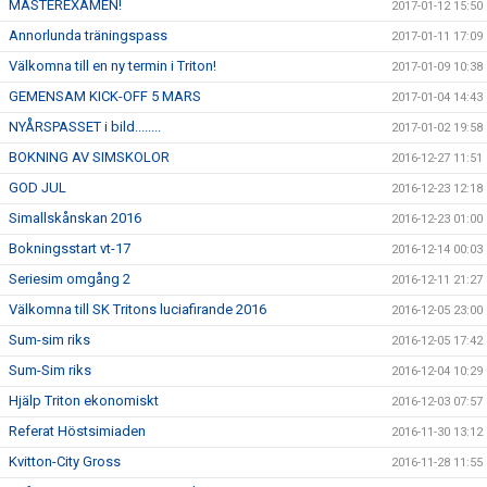
MASTEREXAMEN!
2017-01-12 15:50
Annorlunda träningspass
2017-01-11 17:09
Välkomna till en ny termin i Triton!
2017-01-09 10:38
GEMENSAM KICK-OFF 5 MARS
2017-01-04 14:43
NYÅRSPASSET i bild........
2017-01-02 19:58
BOKNING AV SIMSKOLOR
2016-12-27 11:51
GOD JUL
2016-12-23 12:18
Simallskånskan 2016
2016-12-23 01:00
Bokningsstart vt-17
2016-12-14 00:03
Seriesim omgång 2
2016-12-11 21:27
Välkomna till SK Tritons luciafirande 2016
2016-12-05 23:00
Sum-sim riks
2016-12-05 17:42
Sum-Sim riks
2016-12-04 10:29
Hjälp Triton ekonomiskt
2016-12-03 07:57
Referat Höstsimiaden
2016-11-30 13:12
Kvitton-City Gross
2016-11-28 11:55