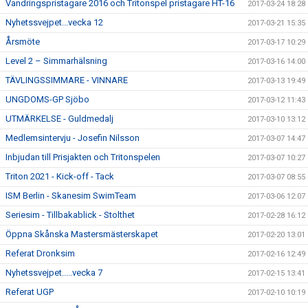
Vandringspristagare 2016 och Tritonspel pristagare HT-16
2017-03-24 18:28
Nyhetssvejpet...vecka 12
2017-03-21 15:35
Årsmöte
2017-03-17 10:29
Level 2 – Simmarhälsning
2017-03-16 14:00
TÄVLINGSSIMMARE - VINNARE
2017-03-13 19:49
UNGDOMS-GP Sjöbo
2017-03-12 11:43
UTMÄRKELSE - Guldmedalj
2017-03-10 13:12
Medlemsintervju - Josefin Nilsson
2017-03-07 14:47
Inbjudan till Prisjakten och Tritonspelen
2017-03-07 10:27
Triton 2021 - Kick-off - Tack
2017-03-07 08:55
ISM Berlin - Skanesim SwimTeam
2017-03-06 12:07
Seriesim - Tillbakablick - Stolthet
2017-02-28 16:12
Öppna Skånska Mastersmästerskapet
2017-02-20 13:01
Referat Dronksim
2017-02-16 12:49
Nyhetssvejpet.....vecka 7
2017-02-15 13:41
Referat UGP
2017-02-10 10:19