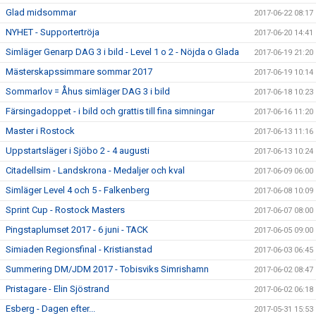
Glad midsommar
2017-06-22 08:17
NYHET - Supportertröja
2017-06-20 14:41
Simläger Genarp DAG 3 i bild - Level 1 o 2 - Nöjda o Glada
2017-06-19 21:20
Mästerskapssimmare sommar 2017
2017-06-19 10:14
Sommarlov = Åhus simläger DAG 3 i bild
2017-06-18 10:23
Färsingadoppet - i bild och grattis till fina simningar
2017-06-16 11:20
Master i Rostock
2017-06-13 11:16
Uppstartsläger i Sjöbo 2 - 4 augusti
2017-06-13 10:24
Citadellsim - Landskrona - Medaljer och kval
2017-06-09 06:00
Simläger Level 4 och 5 - Falkenberg
2017-06-08 10:09
Sprint Cup - Rostock Masters
2017-06-07 08:00
Pingstaplumset 2017 - 6 juni - TACK
2017-06-05 09:00
Simiaden Regionsfinal - Kristianstad
2017-06-03 06:45
Summering DM/JDM 2017 - Tobisviks Simrishamn
2017-06-02 08:47
Pristagare - Elin Sjöstrand
2017-06-02 06:18
Esberg - Dagen efter...
2017-05-31 15:53