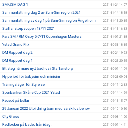
SM/JSM DAG 1
2021-11-24 14:07
Sammanfattning dag 2 av Sum-Sim region 2021
2021-11-14 18:58
Sammanfattning av dag 1 på Sum-Sim region Ängelholm
2021-11-13 20:15
Staffanstorpscupen 13/11 2021
2021-11-13 16:13
Para SM / RM Osby 5-7/11 Copenhagen Masters
2021-11-07 21:18
Ystad Grand Prix
2021-10-31 18:15
DM Rapport dag 2
2021-10-24 19:23
DM Rapport dag 1
2021-10-23 20:55
Ett steg närmare nytt badhus i Staffanstorp
2021-10-07 11:09
Ny period för babysim och minisim
2021-09-21 09:04
Träningsläger för Styrelsen
2021-09-17 12:13
Sparbanken Skåne Cup 2021 Ystad
2021-09-14 14:29
Recept på bullar
2021-09-13 15:07
29 Januari 2022 Utbildning barn med särskilda behov.
2021-09-10 10:50
City Gross
2021-09-08 11:00
Redlocker på badet från idag.
2021-09-07 14:41