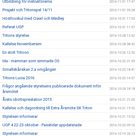
Utbildning för instruktörerna
2016-11-01 17:47
Prisjakt och Tritonspel 14/11
2016-11-01 09:28
Höstlovskul med Crawl och Medley
2016-10-31 17:05
Referat UGP
2016-10-31 11:07
Tritons styrelse
2016-10-28 13:42
Kallelse Novembersim
2016-10-28 08:42
En stolt Tritoon
2016-10-26 12:35
Ida - mamman som simmade OS
2016-10-25 21:09
Simallskånskan 2:a omgången
2016-10-25 18:41
Tritons Lucia 2016
2016-10-25 14:07
Frågor angående styrelsens publicerade dokument inför
2016-10-24 18:18
årsmötet
Årets idrottsprestation 2015
2016-10-21 21:00
Kallelse och dagordning till Extra Årsmöte SK Triton
2016-10-21 19:55
Styrelsen informerar
2016-10-21 19:52
UGP 4 22-23 oktober - Passtider uppdaterade
2016-10-20 09:16
Styrelsen informerar
2016-10-19 20:13