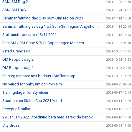
SM/JSM Dag 2
2021-11-25 14:38
SM/JSM DAG 1
2021-11-24 14:07
Sammanfattning dag 2 av Sum-Sim region 2021
2021-11-14 18:58
Sammanfattning av dag 1 på Sum-Sim region Ängelholm
2021-11-13 20:15
Staffanstorpscupen 13/11 2021
2021-11-13 16:13
Para SM / RM Osby 5-7/11 Copenhagen Masters
2021-11-07 21:18
Ystad Grand Prix
2021-10-31 18:15
DM Rapport dag 2
2021-10-24 19:23
DM Rapport dag 1
2021-10-23 20:55
Ett steg närmare nytt badhus i Staffanstorp
2021-10-07 11:09
Ny period för babysim och minisim
2021-09-21 09:04
Träningsläger för Styrelsen
2021-09-17 12:13
Sparbanken Skåne Cup 2021 Ystad
2021-09-14 14:29
Recept på bullar
2021-09-13 15:07
29 Januari 2022 Utbildning barn med särskilda behov.
2021-09-10 10:50
City Gross
2021-09-08 11:00