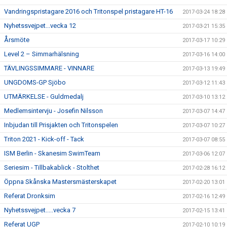
Vandringspristagare 2016 och Tritonspel pristagare HT-16
2017-03-24 18:28
Nyhetssvejpet...vecka 12
2017-03-21 15:35
Årsmöte
2017-03-17 10:29
Level 2 – Simmarhälsning
2017-03-16 14:00
TÄVLINGSSIMMARE - VINNARE
2017-03-13 19:49
UNGDOMS-GP Sjöbo
2017-03-12 11:43
UTMÄRKELSE - Guldmedalj
2017-03-10 13:12
Medlemsintervju - Josefin Nilsson
2017-03-07 14:47
Inbjudan till Prisjakten och Tritonspelen
2017-03-07 10:27
Triton 2021 - Kick-off - Tack
2017-03-07 08:55
ISM Berlin - Skanesim SwimTeam
2017-03-06 12:07
Seriesim - Tillbakablick - Stolthet
2017-02-28 16:12
Öppna Skånska Mastersmästerskapet
2017-02-20 13:01
Referat Dronksim
2017-02-16 12:49
Nyhetssvejpet.....vecka 7
2017-02-15 13:41
Referat UGP
2017-02-10 10:19