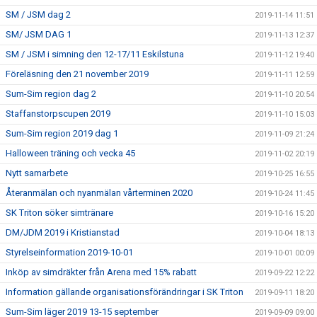
SM / JSM dag 2
2019-11-14 11:51
SM/ JSM DAG 1
2019-11-13 12:37
SM / JSM i simning den 12-17/11 Eskilstuna
2019-11-12 19:40
Föreläsning den 21 november 2019
2019-11-11 12:59
Sum-Sim region dag 2
2019-11-10 20:54
Staffanstorpscupen 2019
2019-11-10 15:03
Sum-Sim region 2019 dag 1
2019-11-09 21:24
Halloween träning och vecka 45
2019-11-02 20:19
Nytt samarbete
2019-10-25 16:55
Återanmälan och nyanmälan vårterminen 2020
2019-10-24 11:45
SK Triton söker simtränare
2019-10-16 15:20
DM/JDM 2019 i Kristianstad
2019-10-04 18:13
Styrelseinformation 2019-10-01
2019-10-01 00:09
Inköp av simdräkter från Arena med 15% rabatt
2019-09-22 12:22
Information gällande organisationsförändringar i SK Triton
2019-09-11 18:20
Sum-Sim läger 2019 13-15 september
2019-09-09 09:00