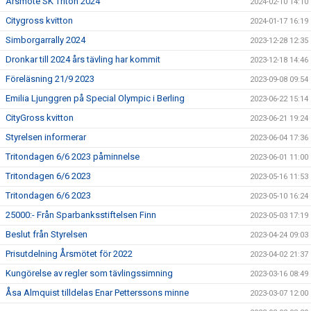
Årsmöte SK Triton 2024
2024-02-10 14:10
Citygross kvitton
2024-01-17 16:19
Simborgarrally 2024
2023-12-28 12:35
Dronkar till 2024 års tävling har kommit
2023-12-18 14:46
Föreläsning 21/9 2023
2023-09-08 09:54
Emilia Ljunggren på Special Olympic i Berling
2023-06-22 15:14
CityGross kvitton
2023-06-21 19:24
Styrelsen informerar
2023-06-04 17:36
Tritondagen 6/6 2023 påminnelse
2023-06-01 11:00
Tritondagen 6/6 2023
2023-05-16 11:53
Tritondagen 6/6 2023
2023-05-10 16:24
25000:- Från Sparbanksstiftelsen Finn
2023-05-03 17:19
Beslut från Styrelsen
2023-04-24 09:03
Prisutdelning Årsmötet för 2022
2023-04-02 21:37
Kungörelse av regler som tävlingssimning
2023-03-16 08:49
Åsa Almquist tilldelas Enar Petterssons minne
2023-03-07 12:00