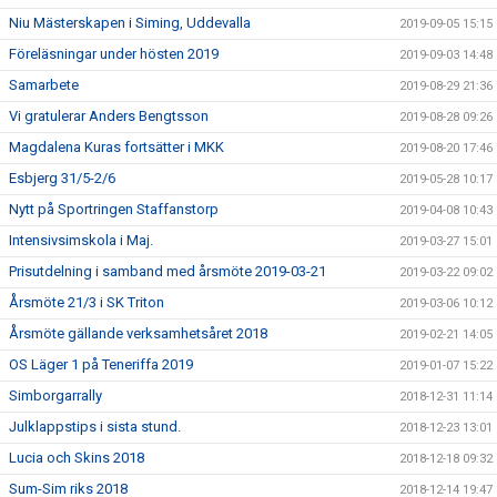
Niu Mästerskapen i Siming, Uddevalla
2019-09-05 15:15
Föreläsningar under hösten 2019
2019-09-03 14:48
Samarbete
2019-08-29 21:36
Vi gratulerar Anders Bengtsson
2019-08-28 09:26
Magdalena Kuras fortsätter i MKK
2019-08-20 17:46
Esbjerg 31/5-2/6
2019-05-28 10:17
Nytt på Sportringen Staffanstorp
2019-04-08 10:43
Intensivsimskola i Maj.
2019-03-27 15:01
Prisutdelning i samband med årsmöte 2019-03-21
2019-03-22 09:02
Årsmöte 21/3 i SK Triton
2019-03-06 10:12
Årsmöte gällande verksamhetsåret 2018
2019-02-21 14:05
OS Läger 1 på Teneriffa 2019
2019-01-07 15:22
Simborgarrally
2018-12-31 11:14
Julklappstips i sista stund.
2018-12-23 13:01
Lucia och Skins 2018
2018-12-18 09:32
Sum-Sim riks 2018
2018-12-14 19:47