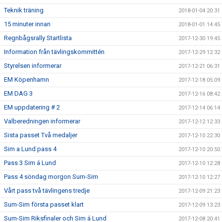
Teknik träning
2018-01-04 20:31
15 minuter innan
2018-01-01 14:45
Regnbågsrally Startlista
2017-12-30 19:45
Information från tävlingskommittén
2017-12-29 12:32
Styrelsen informerar
2017-12-21 06:31
EM Köpenhamn
2017-12-18 05:09
EM DAG 3
2017-12-16 08:42
EM uppdatering # 2
2017-12-14 06:14
Valberedningen informerar
2017-12-12 12:33
Sista passet Två medaljer
2017-12-10 22:30
Sim a Lund pass 4
2017-12-10 20:50
Pass 3 Sim á Lund
2017-12-10 12:28
Pass 4 söndag morgon Sum-Sim
2017-12-10 12:27
Vårt pass två tävlingens tredje
2017-12-09 21:23
Sum-Sim första passet klart
2017-12-09 13:23
Sum-Sim Riksfinaler och Sim á Lund
2017-12-08 20:41