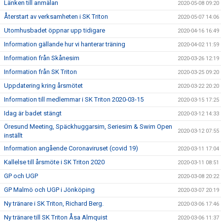
Länken till anmälan
2020-05-08 09:20
Återstart av verksamheten i SK Triton
2020-05-07 14:06
Utomhusbadet öppnar upp tidigare
2020-04-16 16:49
Information gällande hur vi hanterar träning
2020-04-02 11:59
Information från Skånesim
2020-03-26 12:19
Information från SK Triton
2020-03-25 09:20
Uppdatering kring årsmötet
2020-03-22 20:20
Information till medlemmar i SK Triton 2020-03-15
2020-03-15 17:25
Idag är badet stängt
2020-03-12 14:33
Öresund Meeting, Späckhuggarsim, Seriesim & Swim Open
2020-03-12 07:55
inställt
Information angående Coronaviruset (covid 19)
2020-03-11 17:04
Kallelse till årsmöte i SK Triton 2020
2020-03-11 08:51
GP och UGP
2020-03-08 20:22
GP Malmö och UGP i Jönköping
2020-03-07 20:19
Ny tränare i SK Triton, Richard Berg.
2020-03-06 17:46
Ny tränare till SK Triton Åsa Almquist
2020-03-06 11:37