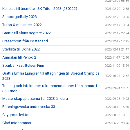
2023-03-02 08:39
Kallelse till årsmöte i SK Triton 2023 (230222)
2023-02-22 12:38
SimborgarRally 2023
2022-12-22 10:05
Triton X-mas meet 2022
2022-12-17 13:54
Grattis till Skins segrare 2022
2022-12-12 22:24
Presentkort från Posterland
2022-12-12 12:15
Starlista till Skins 2022
2022-12-11 21:47
Anmälan till Period 2
2022-11-17 12:40
Sparbanksstiftelsen Finn
2022-11-09 15:29
Grattis Emilia Ljungren till uttagningen till Special Olympics
2022-10-04 12:32
2023
Träning och infektioner-rekommendationer för simmare i
2022-09-24 12:51
SK Triton
Mästerskapsplatserna för 2023 är klara
2022-09-05 19:03
Föreningsvecka under vecka 33
2022-08-10 15:56
Citygross kvitton
2022-08-08 10:51
Glad midsommar
2022-06-23 20:26