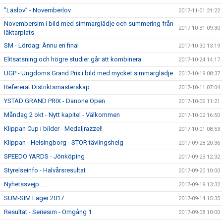
”Läslov” - Novemberlov
2017-11-01 21:22
Novembersim i bild med simmarglädje och summering från
2017-10-31 09:30
läktarplats
SM - Lördag: Ännu en final
2017-10-30 13:19
Elitsatsning och högre studier går att kombinera
2017-10-24 14:17
UGP - Ungdoms Grand Prix i bild med mycket simmarglädje
2017-10-19 08:37
Refererat Distriktsmästerskap
2017-10-11 07:04
YSTAD GRAND PRIX - Danone Open
2017-10-06 11:21
Måndag 2 okt - Nytt kapitel - Välkommen
2017-10-02 16:50
Klippan Cup i bilder - Medaljrazzel!
2017-10-01 08:53
Klippan - Helsingborg - STOR tävlingshelg
2017-09-28 20:36
SPEEDO YARDS - Jönköping
2017-09-23 12:32
Styrelseinfo - Halvårsresultat
2017-09-20 10:00
Nyhetssvejp.....
2017-09-19 13:32
SUM-SIM Läger 2017
2017-09-14 15:35
Resultat - Seriesim - Omgång 1
2017-09-08 10:00