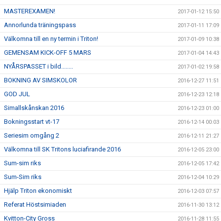
MASTEREXAMEN!
2017-01-12 15:50
Annorlunda träningspass
2017-01-11 17:09
Välkomna till en ny termin i Triton!
2017-01-09 10:38
GEMENSAM KICK-OFF 5 MARS
2017-01-04 14:43
NYÅRSPASSET i bild........
2017-01-02 19:58
BOKNING AV SIMSKOLOR
2016-12-27 11:51
GOD JUL
2016-12-23 12:18
Simallskånskan 2016
2016-12-23 01:00
Bokningsstart vt-17
2016-12-14 00:03
Seriesim omgång 2
2016-12-11 21:27
Välkomna till SK Tritons luciafirande 2016
2016-12-05 23:00
Sum-sim riks
2016-12-05 17:42
Sum-Sim riks
2016-12-04 10:29
Hjälp Triton ekonomiskt
2016-12-03 07:57
Referat Höstsimiaden
2016-11-30 13:12
Kvitton-City Gross
2016-11-28 11:55