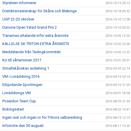
Styrelsen informerar
2016-10-19 20:13
Distriktsmästerskap för Skåne och Blekinge
2016-10-18 09:32
UGP 22-23 oktober
2016-10-10 12:38
Danone Open Ystad Grand Prix 2
2016-10-10 00:52
Tränarnas uttalande inför extra årsmöte
2016-10-05 15:50
KALLELSE SK TRITON EXTRA ÅRSMÖTE
2016-10-02 22:00
Meddelande från Tävlingkommitén
2016-10-02 12:22
Kö till vårterminen 2017
2016-10-01 20:01
Simallskånskan avdelning 1
2016-09-29 22:14
VM i Livräddning 2016
2016-09-19 23:14
Erbjudande Sportringen
2016-09-10 21:09
Livräddnings VM
2016-09-01 18:58
Poseidon Team Cup
2016-08-29 21:34
Bokingsstart
2016-08-22 10:47
Ingen rast och ingen ro för Tritons valberedning
2016-08-19 12:19
Infomöte den 30 augusti
2016-08-17 13:25