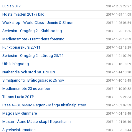
Lucia 2017
2017-12-02 22:27
Höstsimiaden 2017 i bild
2017-11-29 14:05
Workshop - World Class - Jennie & Simon
2017-11-26 06:54
Seriesim - Omgång 2 - Klubbpoäng
2017-11-25 11:35
Medlemsmöte - Framtidens förening
2017-11-23 19:33
Funktionärskurs 27/11
2017-11-22 18:29
Seriesim - Omgång 2 - Lördag 25/11
2017-11-21 07:29
Utbildningsdag
2017-11-18 16:59
Näthandla och stöd SK TRITON
2017-11-14 13:10
Simstjärnor till Bråhögsbadet 26 nov
2017-11-10 16:45
Medlemsmöte 23 november
2017-11-10 09:32
Tritons Lucia 2017!
2017-11-09 21:33
Pass 4 - SUM-SIM Region - Många riksfinalplatser
2017-11-09 07:33
Magda EM-Simmare
2017-11-04 18:48
Master - Åbne Mästerskap I Köpenhamn
2017-11-04 06:46
Styrelseinformation
2017-11-03 16:44