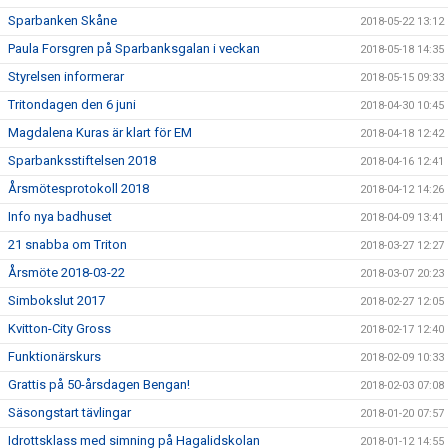
Sparbanken Skåne
2018-05-22 13:12
Paula Forsgren på Sparbanksgalan i veckan
2018-05-18 14:35
Styrelsen informerar
2018-05-15 09:33
Tritondagen den 6 juni
2018-04-30 10:45
Magdalena Kuras är klart för EM
2018-04-18 12:42
Sparbanksstiftelsen 2018
2018-04-16 12:41
Årsmötesprotokoll 2018
2018-04-12 14:26
Info nya badhuset
2018-04-09 13:41
21 snabba om Triton
2018-03-27 12:27
Årsmöte 2018-03-22
2018-03-07 20:23
Simbokslut 2017
2018-02-27 12:05
Kvitton-City Gross
2018-02-17 12:40
Funktionärskurs
2018-02-09 10:33
Grattis på 50-årsdagen Bengan!
2018-02-03 07:08
Säsongstart tävlingar
2018-01-20 07:57
Idrottsklass med simning på Hagalidskolan
2018-01-12 14:55