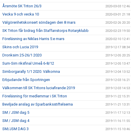
Årsmöte SK Triton 26/3
2020-03-03 12:46
Vecka 9 och vecka 10
2020-03-01 21:18
Välgörenhetskonsert söndagen den 8 mars
2020-02-26 20:20
SK Triton får bidrag från Staffanstorps Rotaryklubb
2020-02-23 19:50
Föreläsning av Niklas Harris 5:e mars
2020-02-10 12:41
Skins och Lucia 2019
2019-12-17 08:34
Dronksim 25-26/1 2020
2019-12-05 20:25
Sum-Sim riksfinal Umeå 6-8/12
2019-12-05 13:47
Simborgarally 1/1 2020. Välkomna
2019-12-04 13:52
Erbjudande från Sportringen
2019-12-03 16:21
Välkommen till SK Tritons luciafirande 2019
2019-12-03 14:53
Föreläsning för medlemmar i SK Triton
2019-11-22 15:31
Beviljade anslag av Sparbanksstiftelserna
2019-11-21 13:31
SM / JSM dag 5
2019-11-17 12:13
SM / JSM dag 4
2019-11-16 11:55
SM/JSM DAG 3
2019-11-15 10:46