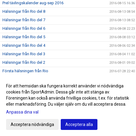
Prel tävlingskalender aug-sep 2016
2016-08-15 16:36
Hälsningar från Rio del 8
2016-08-13 08:54
Hälsningar från Rio del 7
2016-08-13 08:52
Hälsningar från Rio del 6
2016-08-08 22:23
Hälsningar från Rio del 5
2016-08-08 03:12
Hälsningar från Rio del 4
2016-08-06 02:34
Hälsningar från Rio del 3
2016-08-04 11:02
Hälsningar från Rio del 2
2016-08-01 09:02
Första hälsningen från Rio
2016-07-28 22:40
SNART OLYMPISKA SOMMARSPELEN 2016
2016-07-24 11:59
För att hemsidan ska fungera korrekt använder vi nödvändiga
Triton i radio
2016-07-20 13:00
cookies från SportAdmin. Dessa går inte att stänga av.
Sommarrea på Sportringen
2016-07-12 22:19
Föreningen kan också använda frivilliga cookies, t.ex. för statistik
eller marknadsföring. Du väljer själv om du vill acceptera dessa.
SM/JSM dag 5
2016-07-11 22:23
Anpassa dina val
Triton-trio laddar för Rio
2016-07-11 12:47
SM/JSM dag4
2016-07-09 21:21
Acceptera nödvändiga
Acceptera alla
SM/JSM dag 3
2016-07-09 00:07