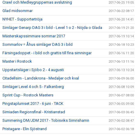
Crawl och Medleygruppernas avslutning
2017-06-25 19:05
Glad midsommar
2017-06-22 08:17
NYHET - Supportertröja
2017-06-20 14:41
Simläger Genarp DAG 3 i bild - Level 1 o 2 - Nöjda o Glada
2017-06-19 21:20
Mästerskapssimmare sommar 2017
2017-06-19 10:14
Sommarlov = Åhus simläger DAG 3 i bild
2017-06-18 10:23
Färsingadoppet - i bild och grattis till fina simningar
2017-06-16 11:20
Master i Rostock
2017-06-13 11:16
Uppstartsläger i Sjöbo 2 - 4 augusti
2017-06-13 10:24
Citadellsim - Landskrona - Medaljer och kval
2017-06-09 06:00
Simläger Level 4 och 5 - Falkenberg
2017-06-08 10:09
Sprint Cup - Rostock Masters
2017-06-07 08:00
Pingstaplumset 2017 - 6 juni - TACK
2017-06-05 09:00
Simiaden Regionsfinal - Kristianstad
2017-06-03 06:45
Summering DM/JDM 2017 - Tobisviks Simrishamn
2017-06-02 08:47
Pristagare - Elin Sjöstrand
2017-06-02 06:18