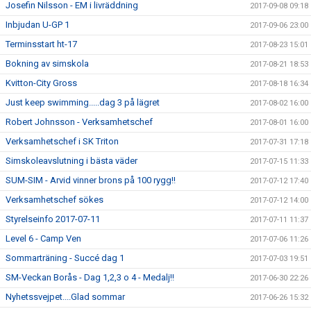
Josefin Nilsson - EM i livräddning
2017-09-08 09:18
Inbjudan U-GP 1
2017-09-06 23:00
Terminsstart ht-17
2017-08-23 15:01
Bokning av simskola
2017-08-21 18:53
Kvitton-City Gross
2017-08-18 16:34
Just keep swimming.....dag 3 på lägret
2017-08-02 16:00
Robert Johnsson - Verksamhetschef
2017-08-01 16:00
Verksamhetschef i SK Triton
2017-07-31 17:18
Simskoleavslutning i bästa väder
2017-07-15 11:33
SUM-SIM - Arvid vinner brons på 100 rygg!!
2017-07-12 17:40
Verksamhetschef sökes
2017-07-12 14:00
Styrelseinfo 2017-07-11
2017-07-11 11:37
Level 6 - Camp Ven
2017-07-06 11:26
Sommarträning - Succé dag 1
2017-07-03 19:51
SM-Veckan Borås - Dag 1,2,3 o 4 - Medalj!!
2017-06-30 22:26
Nyhetssvejpet....Glad sommar
2017-06-26 15:32