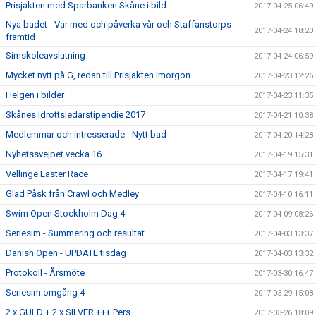
Prisjakten med Sparbanken Skåne i bild
2017-04-25 06:49
Nya badet - Var med och påverka vår och Staffanstorps
2017-04-24 18:20
framtid
Simskoleavslutning
2017-04-24 06:59
Mycket nytt på G, redan till Prisjakten imorgon
2017-04-23 12:26
Helgen i bilder
2017-04-23 11:35
Skånes Idrottsledarstipendie 2017
2017-04-21 10:38
Medlemmar och intresserade - Nytt bad
2017-04-20 14:28
Nyhetssvejpet vecka 16....
2017-04-19 15:31
Vellinge Easter Race
2017-04-17 19:41
Glad Påsk från Crawl och Medley
2017-04-10 16:11
Swim Open Stockholm Dag 4
2017-04-09 08:26
Seriesim - Summering och resultat
2017-04-03 13:37
Danish Open - UPDATE tisdag
2017-04-03 13:32
Protokoll - Årsmöte
2017-03-30 16:47
Seriesim omgång 4
2017-03-29 15:08
2 x GULD + 2 x SILVER +++ Pers
2017-03-26 18:09