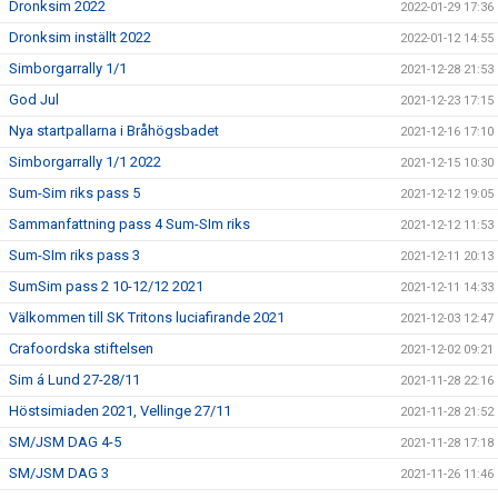
Dronksim 2022
2022-01-29 17:36
Dronksim inställt 2022
2022-01-12 14:55
Simborgarrally 1/1
2021-12-28 21:53
God Jul
2021-12-23 17:15
Nya startpallarna i Bråhögsbadet
2021-12-16 17:10
Simborgarrally 1/1 2022
2021-12-15 10:30
Sum-Sim riks pass 5
2021-12-12 19:05
Sammanfattning pass 4 Sum-SIm riks
2021-12-12 11:53
Sum-SIm riks pass 3
2021-12-11 20:13
SumSim pass 2 10-12/12 2021
2021-12-11 14:33
Välkommen till SK Tritons luciafirande 2021
2021-12-03 12:47
Crafoordska stiftelsen
2021-12-02 09:21
Sim á Lund 27-28/11
2021-11-28 22:16
Höstsimiaden 2021, Vellinge 27/11
2021-11-28 21:52
SM/JSM DAG 4-5
2021-11-28 17:18
SM/JSM DAG 3
2021-11-26 11:46