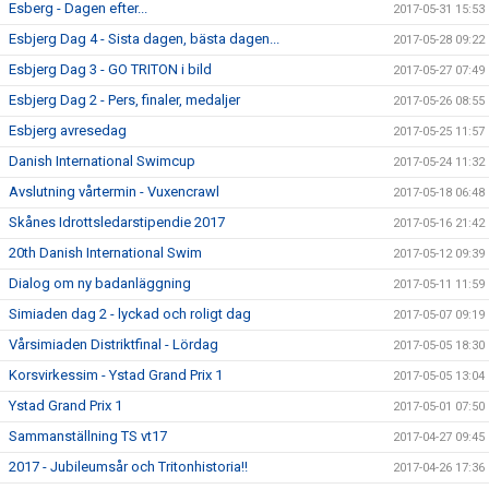
Esberg - Dagen efter...
2017-05-31 15:53
Esbjerg Dag 4 - Sista dagen, bästa dagen...
2017-05-28 09:22
Esbjerg Dag 3 - GO TRITON i bild
2017-05-27 07:49
Esbjerg Dag 2 - Pers, finaler, medaljer
2017-05-26 08:55
Esbjerg avresedag
2017-05-25 11:57
Danish International Swimcup
2017-05-24 11:32
Avslutning vårtermin - Vuxencrawl
2017-05-18 06:48
Skånes Idrottsledarstipendie 2017
2017-05-16 21:42
20th Danish International Swim
2017-05-12 09:39
Dialog om ny badanläggning
2017-05-11 11:59
Simiaden dag 2 - lyckad och roligt dag
2017-05-07 09:19
Vårsimiaden Distriktfinal - Lördag
2017-05-05 18:30
Korsvirkessim - Ystad Grand Prix 1
2017-05-05 13:04
Ystad Grand Prix 1
2017-05-01 07:50
Sammanställning TS vt17
2017-04-27 09:45
2017 - Jubileumsår och Tritonhistoria!!
2017-04-26 17:36