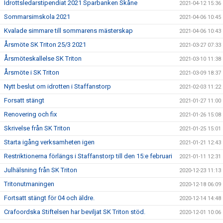
Idrottsledarstipendiat 2021 Sparbanken Skåne
2021-04-12 15:36
Sommarsimskola 2021
2021-04-06 10:45
Kvalade simmare till sommarens mästerskap
2021-04-06 10:43
Årsmöte SK Triton 25/3 2021
2021-03-27 07:33
Årsmöteskallelse SK Triton
2021-03-10 11:38
Årsmöte i SK Triton
2021-03-09 18:37
Nytt beslut om idrotten i Staffanstorp
2021-02-03 11:22
Forsatt stängt
2021-01-27 11:00
Renovering och fix
2021-01-26 15:08
Skrivelse från SK Triton
2021-01-25 15:01
Starta igång verksamheten igen
2021-01-21 12:43
Restriktionerna förlängs i Staffanstorp till den 15:e februari
2021-01-11 12:31
Julhälsning från SK Triton
2020-12-23 11:13
Tritonutmaningen
2020-12-18 06:09
Fortsatt stängt för 04 och äldre.
2020-12-14 14:48
Crafoordska Stiftelsen har beviljat SK Triton stöd.
2020-12-01 10:06