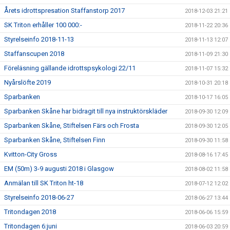
Årets idrottspresation Staffanstorp 2017
2018-12-03 21:21
SK Triton erhåller 100 000:-
2018-11-22 20:36
Styrelseinfo 2018-11-13
2018-11-13 12:07
Staffanscupen 2018
2018-11-09 21:30
Föreläsning gällande idrottspsykologi 22/11
2018-11-07 15:32
Nyårslöfte 2019
2018-10-31 20:18
Sparbanken
2018-10-17 16:05
Sparbanken Skåne har bidragit till nya instruktörskläder
2018-09-30 12:09
Sparbanken Skåne, Stiftelsen Färs och Frosta
2018-09-30 12:05
Sparbanken Skåne, Stiftelsen Finn
2018-09-30 11:58
Kvitton-City Gross
2018-08-16 17:45
EM (50m) 3-9 augusti 2018 i Glasgow
2018-08-02 11:58
Anmälan till SK Triton ht-18
2018-07-12 12:02
Styrelseinfo 2018-06-27
2018-06-27 13:44
Tritondagen 2018
2018-06-06 15:59
Tritondagen 6:juni
2018-06-03 20:59