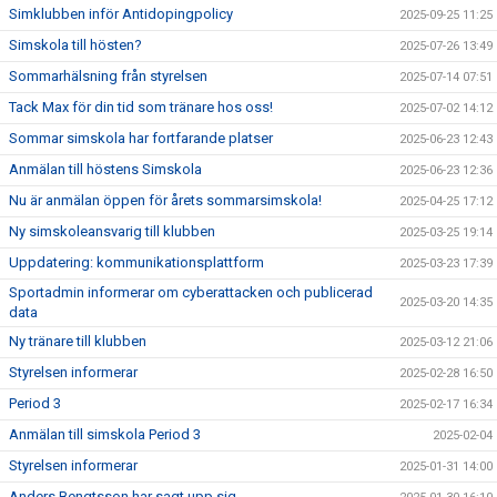
Simklubben inför Antidopingpolicy
2025-09-25 11:25
Simskola till hösten?
2025-07-26 13:49
Sommarhälsning från styrelsen
2025-07-14 07:51
Tack Max för din tid som tränare hos oss!
2025-07-02 14:12
Sommar simskola har fortfarande platser
2025-06-23 12:43
Anmälan till höstens Simskola
2025-06-23 12:36
Nu är anmälan öppen för årets sommarsimskola!
2025-04-25 17:12
Ny simskoleansvarig till klubben
2025-03-25 19:14
Uppdatering: kommunikationsplattform
2025-03-23 17:39
Sportadmin informerar om cyberattacken och publicerad
2025-03-20 14:35
data
Ny tränare till klubben
2025-03-12 21:06
Styrelsen informerar
2025-02-28 16:50
Period 3
2025-02-17 16:34
Anmälan till simskola Period 3
2025-02-04
Styrelsen informerar
2025-01-31 14:00
Anders Bengtsson har sagt upp sig