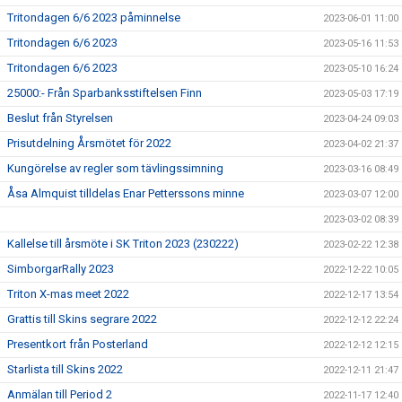
Tritondagen 6/6 2023 påminnelse
2023-06-01 11:00
Tritondagen 6/6 2023
2023-05-16 11:53
Tritondagen 6/6 2023
2023-05-10 16:24
25000:- Från Sparbanksstiftelsen Finn
2023-05-03 17:19
Beslut från Styrelsen
2023-04-24 09:03
Prisutdelning Årsmötet för 2022
2023-04-02 21:37
Kungörelse av regler som tävlingssimning
2023-03-16 08:49
Åsa Almquist tilldelas Enar Petterssons minne
2023-03-07 12:00
2023-03-02 08:39
Kallelse till årsmöte i SK Triton 2023 (230222)
2023-02-22 12:38
SimborgarRally 2023
2022-12-22 10:05
Triton X-mas meet 2022
2022-12-17 13:54
Grattis till Skins segrare 2022
2022-12-12 22:24
Presentkort från Posterland
2022-12-12 12:15
Starlista till Skins 2022
2022-12-11 21:47
Anmälan till Period 2
2022-11-17 12:40