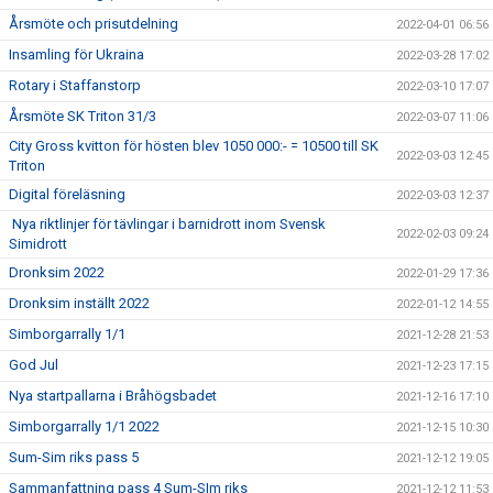
Årsmöte och prisutdelning
2022-04-01 06:56
Insamling för Ukraina
2022-03-28 17:02
Rotary i Staffanstorp
2022-03-10 17:07
Årsmöte SK Triton 31/3
2022-03-07 11:06
City Gross kvitton för hösten blev 1050 000:- = 10500 till SK
2022-03-03 12:45
Triton
Digital föreläsning
2022-03-03 12:37
Nya riktlinjer för tävlingar i barnidrott inom Svensk
2022-02-03 09:24
Simidrott
Dronksim 2022
2022-01-29 17:36
Dronksim inställt 2022
2022-01-12 14:55
Simborgarrally 1/1
2021-12-28 21:53
God Jul
2021-12-23 17:15
Nya startpallarna i Bråhögsbadet
2021-12-16 17:10
Simborgarrally 1/1 2022
2021-12-15 10:30
Sum-Sim riks pass 5
2021-12-12 19:05
Sammanfattning pass 4 Sum-SIm riks
2021-12-12 11:53