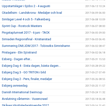
Uppstartsläger i Sjöbo 2 - 4 augusti
2017-06-13 10:24
Citadellsim - Landskrona - Medaljer och kval
2017-06-09 06:00
Simläger Level 4 och 5 - Falkenberg
2017-06-08 10:09
Sprint Cup - Rostock Masters
2017-06-07 08:00
Pingstaplumset 2017 - 6 juni - TACK
2017-06-05 09:00
Simiaden Regionsfinal - Kristianstad
2017-06-03 06:45
Summering DM/JDM 2017 - Tobisviks Simrishamn
2017-06-02 08:47
Pristagare - Elin Sjöstrand
2017-06-02 06:18
Esberg - Dagen efter...
2017-05-31 15:53
Esbjerg Dag 4 - Sista dagen, bästa dagen...
2017-05-28 09:22
Esbjerg Dag 3 - GO TRITON i bild
2017-05-27 07:49
Esbjerg Dag 2 - Pers, finaler, medaljer
2017-05-26 08:55
Esbjerg avresedag
2017-05-25 11:57
Danish International Swimcup
2017-05-24 11:32
Avslutning vårtermin - Vuxencrawl
2017-05-18 06:48
Skånes Idrottsledarstipendie 2017
2017-05-16 21:42