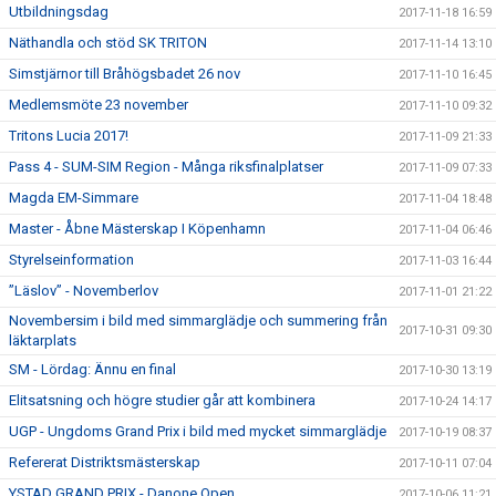
Utbildningsdag
2017-11-18 16:59
Näthandla och stöd SK TRITON
2017-11-14 13:10
Simstjärnor till Bråhögsbadet 26 nov
2017-11-10 16:45
Medlemsmöte 23 november
2017-11-10 09:32
Tritons Lucia 2017!
2017-11-09 21:33
Pass 4 - SUM-SIM Region - Många riksfinalplatser
2017-11-09 07:33
Magda EM-Simmare
2017-11-04 18:48
Master - Åbne Mästerskap I Köpenhamn
2017-11-04 06:46
Styrelseinformation
2017-11-03 16:44
”Läslov” - Novemberlov
2017-11-01 21:22
Novembersim i bild med simmarglädje och summering från
2017-10-31 09:30
läktarplats
SM - Lördag: Ännu en final
2017-10-30 13:19
Elitsatsning och högre studier går att kombinera
2017-10-24 14:17
UGP - Ungdoms Grand Prix i bild med mycket simmarglädje
2017-10-19 08:37
Refererat Distriktsmästerskap
2017-10-11 07:04
YSTAD GRAND PRIX - Danone Open
2017-10-06 11:21