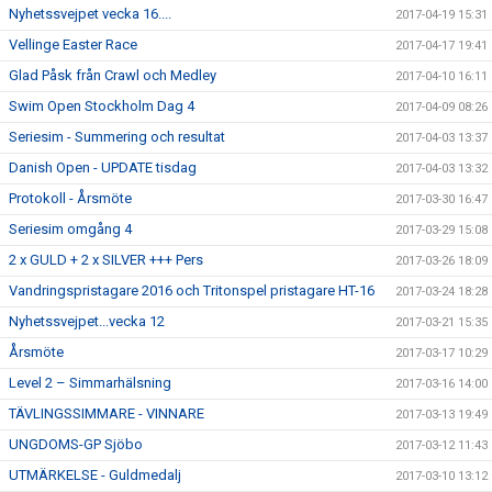
Nyhetssvejpet vecka 16....
2017-04-19 15:31
Vellinge Easter Race
2017-04-17 19:41
Glad Påsk från Crawl och Medley
2017-04-10 16:11
Swim Open Stockholm Dag 4
2017-04-09 08:26
Seriesim - Summering och resultat
2017-04-03 13:37
Danish Open - UPDATE tisdag
2017-04-03 13:32
Protokoll - Årsmöte
2017-03-30 16:47
Seriesim omgång 4
2017-03-29 15:08
2 x GULD + 2 x SILVER +++ Pers
2017-03-26 18:09
Vandringspristagare 2016 och Tritonspel pristagare HT-16
2017-03-24 18:28
Nyhetssvejpet...vecka 12
2017-03-21 15:35
Årsmöte
2017-03-17 10:29
Level 2 – Simmarhälsning
2017-03-16 14:00
TÄVLINGSSIMMARE - VINNARE
2017-03-13 19:49
UNGDOMS-GP Sjöbo
2017-03-12 11:43
UTMÄRKELSE - Guldmedalj
2017-03-10 13:12