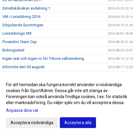
2016-10-01 20:01
Simallskånskan avdelning 1
2016-09-29 22:14
VM i Livräddning 2016
2016-09-19 23:14
Erbjudande Sportringen
2016-09-10 21:09
Livräddnings VM
2016-09-01 18:58
Poseidon Team Cup
2016-08-29 21:34
Bokingsstart
2016-08-22 10:47
Ingen rast och ingen ro för Tritons valberedning
2016-08-19 12:19
Infomöte den 30 augusti
2016-08-17 13:25
Prel tävlingskalender aug-sep 2016
2016-08-15 16:36
Hälsningar från Rio del 8
2016-08-13 08:54
För att hemsidan ska fungera korrekt använder vi nödvändiga
cookies från SportAdmin. Dessa går inte att stänga av.
Hälsningar från Rio del 7
2016-08-13 08:52
Föreningen kan också använda frivilliga cookies, t.ex. för statistik
Hälsningar från Rio del 6
2016-08-08 22:23
eller marknadsföring. Du väljer själv om du vill acceptera dessa.
Hälsningar från Rio del 5
2016-08-08 03:12
Anpassa dina val
Hälsningar från Rio del 4
2016-08-06 02:34
Acceptera nödvändiga
Acceptera alla
Hälsningar från Rio del 3
2016-08-04 11:02
Hälsningar från Rio del 2