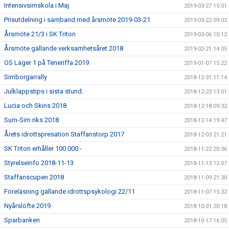
Intensivsimskola i Maj.
2019-03-27 15:01
Prisutdelning i samband med årsmöte 2019-03-21
2019-03-22 09:02
Årsmöte 21/3 i SK Triton
2019-03-06 10:12
Årsmöte gällande verksamhetsåret 2018
2019-02-21 14:05
OS Läger 1 på Teneriffa 2019
2019-01-07 15:22
Simborgarrally
2018-12-31 11:14
Julklappstips i sista stund.
2018-12-23 13:01
Lucia och Skins 2018
2018-12-18 09:32
Sum-Sim riks 2018
2018-12-14 19:47
Årets idrottspresation Staffanstorp 2017
2018-12-03 21:21
SK Triton erhåller 100 000:-
2018-11-22 20:36
Styrelseinfo 2018-11-13
2018-11-13 12:07
Staffanscupen 2018
2018-11-09 21:30
Föreläsning gällande idrottspsykologi 22/11
2018-11-07 15:32
Nyårslöfte 2019
2018-10-31 20:18
Sparbanken
2018-10-17 16:05