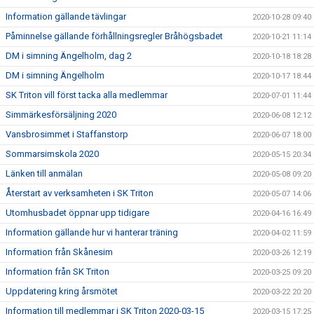
Information gällande tävlingar
2020-10-28 09:40
Påminnelse gällande förhållningsregler Bråhögsbadet
2020-10-21 11:14
DM i simning Ängelholm, dag 2
2020-10-18 18:28
DM i simning Ängelholm
2020-10-17 18:44
SK Triton vill först tacka alla medlemmar
2020-07-01 11:44
Simmärkesförsäljning 2020
2020-06-08 12:12
Vansbrosimmet i Staffanstorp
2020-06-07 18:00
Sommarsimskola 2020
2020-05-15 20:34
Länken till anmälan
2020-05-08 09:20
Återstart av verksamheten i SK Triton
2020-05-07 14:06
Utomhusbadet öppnar upp tidigare
2020-04-16 16:49
Information gällande hur vi hanterar träning
2020-04-02 11:59
Information från Skånesim
2020-03-26 12:19
Information från SK Triton
2020-03-25 09:20
Uppdatering kring årsmötet
2020-03-22 20:20
Information till medlemmar i SK Triton 2020-03-15
2020-03-15 17:25