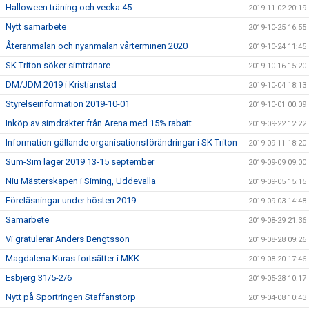
Halloween träning och vecka 45
2019-11-02 20:19
Nytt samarbete
2019-10-25 16:55
Återanmälan och nyanmälan vårterminen 2020
2019-10-24 11:45
SK Triton söker simtränare
2019-10-16 15:20
DM/JDM 2019 i Kristianstad
2019-10-04 18:13
Styrelseinformation 2019-10-01
2019-10-01 00:09
Inköp av simdräkter från Arena med 15% rabatt
2019-09-22 12:22
Information gällande organisationsförändringar i SK Triton
2019-09-11 18:20
Sum-Sim läger 2019 13-15 september
2019-09-09 09:00
Niu Mästerskapen i Siming, Uddevalla
2019-09-05 15:15
Föreläsningar under hösten 2019
2019-09-03 14:48
Samarbete
2019-08-29 21:36
Vi gratulerar Anders Bengtsson
2019-08-28 09:26
Magdalena Kuras fortsätter i MKK
2019-08-20 17:46
Esbjerg 31/5-2/6
2019-05-28 10:17
Nytt på Sportringen Staffanstorp
2019-04-08 10:43