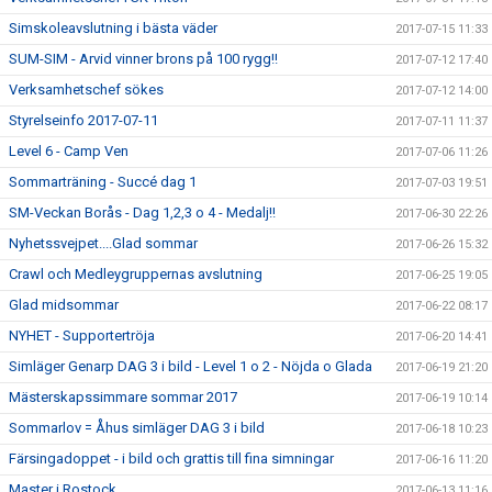
Simskoleavslutning i bästa väder
2017-07-15 11:33
SUM-SIM - Arvid vinner brons på 100 rygg!!
2017-07-12 17:40
Verksamhetschef sökes
2017-07-12 14:00
Styrelseinfo 2017-07-11
2017-07-11 11:37
Level 6 - Camp Ven
2017-07-06 11:26
Sommarträning - Succé dag 1
2017-07-03 19:51
SM-Veckan Borås - Dag 1,2,3 o 4 - Medalj!!
2017-06-30 22:26
Nyhetssvejpet....Glad sommar
2017-06-26 15:32
Crawl och Medleygruppernas avslutning
2017-06-25 19:05
Glad midsommar
2017-06-22 08:17
NYHET - Supportertröja
2017-06-20 14:41
Simläger Genarp DAG 3 i bild - Level 1 o 2 - Nöjda o Glada
2017-06-19 21:20
Mästerskapssimmare sommar 2017
2017-06-19 10:14
Sommarlov = Åhus simläger DAG 3 i bild
2017-06-18 10:23
Färsingadoppet - i bild och grattis till fina simningar
2017-06-16 11:20
Master i Rostock
2017-06-13 11:16