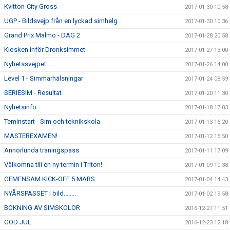
Kvitton-City Gross
2017-01-30 10:58
UGP - Bildsvejp från en lyckad simhelg
2017-01-30 10:36
Grand Prix Malmö - DAG 2
2017-01-28 20:58
Kiosken inför Dronksimmet
2017-01-27 13:00
Nyhetssvejpet...
2017-01-26 14:00
Level 1 - Simmarhälsningar
2017-01-24 08:59
SERIESIM - Resultat
2017-01-20 11:30
Nyhetsinfo
2017-01-18 17:03
Teminstart - Sim och teknikskola
2017-01-13 16:20
MASTEREXAMEN!
2017-01-12 15:50
Annorlunda träningspass
2017-01-11 17:09
Välkomna till en ny termin i Triton!
2017-01-09 10:38
GEMENSAM KICK-OFF 5 MARS
2017-01-04 14:43
NYÅRSPASSET i bild........
2017-01-02 19:58
BOKNING AV SIMSKOLOR
2016-12-27 11:51
GOD JUL
2016-12-23 12:18