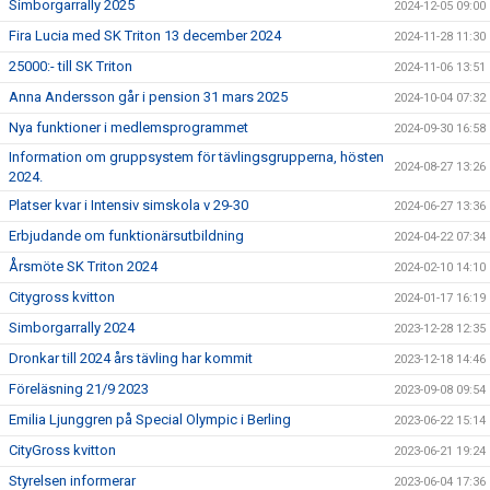
Simborgarrally 2025
2024-12-05 09:00
Fira Lucia med SK Triton 13 december 2024
2024-11-28 11:30
25000:- till SK Triton
2024-11-06 13:51
Anna Andersson går i pension 31 mars 2025
2024-10-04 07:32
Nya funktioner i medlemsprogrammet
2024-09-30 16:58
Information om gruppsystem för tävlingsgrupperna, hösten
2024-08-27 13:26
2024.
Platser kvar i Intensiv simskola v 29-30
2024-06-27 13:36
Erbjudande om funktionärsutbildning
2024-04-22 07:34
Årsmöte SK Triton 2024
2024-02-10 14:10
Citygross kvitton
2024-01-17 16:19
Simborgarrally 2024
2023-12-28 12:35
Dronkar till 2024 års tävling har kommit
2023-12-18 14:46
Föreläsning 21/9 2023
2023-09-08 09:54
Emilia Ljunggren på Special Olympic i Berling
2023-06-22 15:14
CityGross kvitton
2023-06-21 19:24
Styrelsen informerar
2023-06-04 17:36