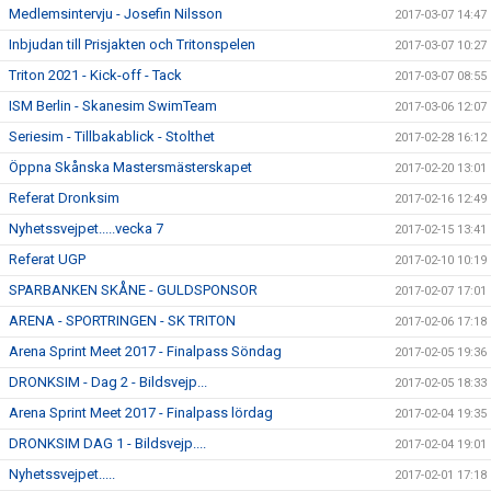
Medlemsintervju - Josefin Nilsson
2017-03-07 14:47
Inbjudan till Prisjakten och Tritonspelen
2017-03-07 10:27
Triton 2021 - Kick-off - Tack
2017-03-07 08:55
ISM Berlin - Skanesim SwimTeam
2017-03-06 12:07
Seriesim - Tillbakablick - Stolthet
2017-02-28 16:12
Öppna Skånska Mastersmästerskapet
2017-02-20 13:01
Referat Dronksim
2017-02-16 12:49
Nyhetssvejpet.....vecka 7
2017-02-15 13:41
Referat UGP
2017-02-10 10:19
SPARBANKEN SKÅNE - GULDSPONSOR
2017-02-07 17:01
ARENA - SPORTRINGEN - SK TRITON
2017-02-06 17:18
Arena Sprint Meet 2017 - Finalpass Söndag
2017-02-05 19:36
DRONKSIM - Dag 2 - Bildsvejp...
2017-02-05 18:33
Arena Sprint Meet 2017 - Finalpass lördag
2017-02-04 19:35
DRONKSIM DAG 1 - Bildsvejp....
2017-02-04 19:01
Nyhetssvejpet.....
2017-02-01 17:18