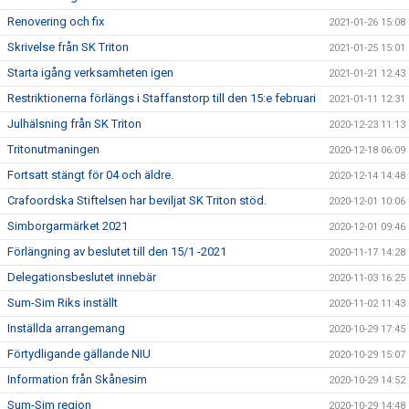
Renovering och fix
2021-01-26 15:08
Skrivelse från SK Triton
2021-01-25 15:01
Starta igång verksamheten igen
2021-01-21 12:43
Restriktionerna förlängs i Staffanstorp till den 15:e februari
2021-01-11 12:31
Julhälsning från SK Triton
2020-12-23 11:13
Tritonutmaningen
2020-12-18 06:09
Fortsatt stängt för 04 och äldre.
2020-12-14 14:48
Crafoordska Stiftelsen har beviljat SK Triton stöd.
2020-12-01 10:06
Simborgarmärket 2021
2020-12-01 09:46
Förlängning av beslutet till den 15/1 -2021
2020-11-17 14:28
Delegationsbeslutet innebär
2020-11-03 16:25
Sum-Sim Riks inställt
2020-11-02 11:43
Inställda arrangemang
2020-10-29 17:45
Förtydligande gällande NIU
2020-10-29 15:07
Information från Skånesim
2020-10-29 14:52
Sum-Sim region
2020-10-29 14:48