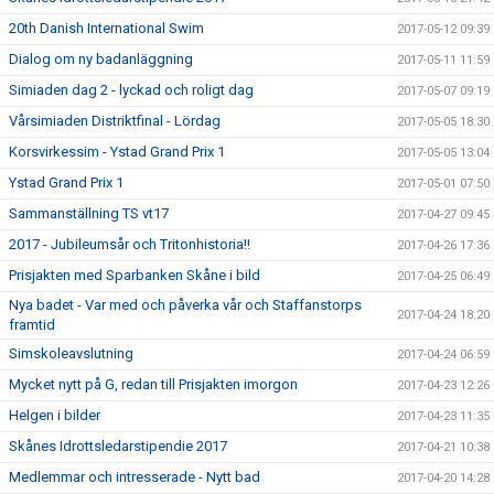
20th Danish International Swim
2017-05-12 09:39
Dialog om ny badanläggning
2017-05-11 11:59
Simiaden dag 2 - lyckad och roligt dag
2017-05-07 09:19
Vårsimiaden Distriktfinal - Lördag
2017-05-05 18:30
Korsvirkessim - Ystad Grand Prix 1
2017-05-05 13:04
Ystad Grand Prix 1
2017-05-01 07:50
Sammanställning TS vt17
2017-04-27 09:45
2017 - Jubileumsår och Tritonhistoria!!
2017-04-26 17:36
Prisjakten med Sparbanken Skåne i bild
2017-04-25 06:49
Nya badet - Var med och påverka vår och Staffanstorps
2017-04-24 18:20
framtid
Simskoleavslutning
2017-04-24 06:59
Mycket nytt på G, redan till Prisjakten imorgon
2017-04-23 12:26
Helgen i bilder
2017-04-23 11:35
Skånes Idrottsledarstipendie 2017
2017-04-21 10:38
Medlemmar och intresserade - Nytt bad
2017-04-20 14:28