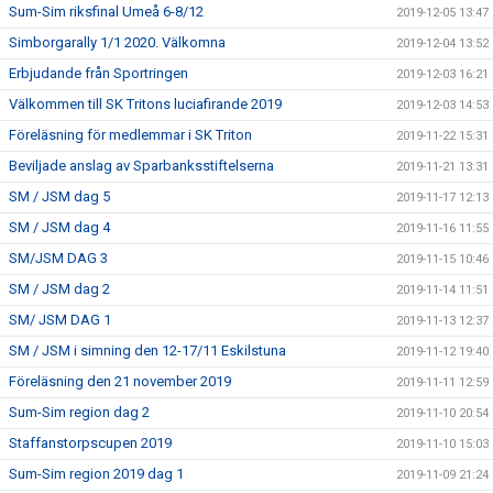
Sum-Sim riksfinal Umeå 6-8/12
2019-12-05 13:47
Simborgarally 1/1 2020. Välkomna
2019-12-04 13:52
Erbjudande från Sportringen
2019-12-03 16:21
Välkommen till SK Tritons luciafirande 2019
2019-12-03 14:53
Föreläsning för medlemmar i SK Triton
2019-11-22 15:31
Beviljade anslag av Sparbanksstiftelserna
2019-11-21 13:31
SM / JSM dag 5
2019-11-17 12:13
SM / JSM dag 4
2019-11-16 11:55
SM/JSM DAG 3
2019-11-15 10:46
SM / JSM dag 2
2019-11-14 11:51
SM/ JSM DAG 1
2019-11-13 12:37
SM / JSM i simning den 12-17/11 Eskilstuna
2019-11-12 19:40
Föreläsning den 21 november 2019
2019-11-11 12:59
Sum-Sim region dag 2
2019-11-10 20:54
Staffanstorpscupen 2019
2019-11-10 15:03
Sum-Sim region 2019 dag 1
2019-11-09 21:24