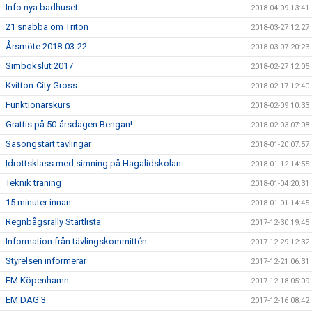
Info nya badhuset
2018-04-09 13:41
21 snabba om Triton
2018-03-27 12:27
Årsmöte 2018-03-22
2018-03-07 20:23
Simbokslut 2017
2018-02-27 12:05
Kvitton-City Gross
2018-02-17 12:40
Funktionärskurs
2018-02-09 10:33
Grattis på 50-årsdagen Bengan!
2018-02-03 07:08
Säsongstart tävlingar
2018-01-20 07:57
Idrottsklass med simning på Hagalidskolan
2018-01-12 14:55
Teknik träning
2018-01-04 20:31
15 minuter innan
2018-01-01 14:45
Regnbågsrally Startlista
2017-12-30 19:45
Information från tävlingskommittén
2017-12-29 12:32
Styrelsen informerar
2017-12-21 06:31
EM Köpenhamn
2017-12-18 05:09
EM DAG 3
2017-12-16 08:42