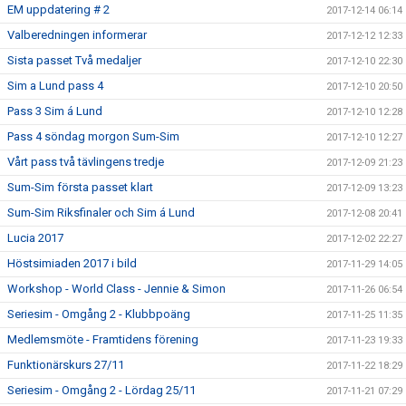
EM uppdatering # 2
2017-12-14 06:14
Valberedningen informerar
2017-12-12 12:33
Sista passet Två medaljer
2017-12-10 22:30
Sim a Lund pass 4
2017-12-10 20:50
Pass 3 Sim á Lund
2017-12-10 12:28
Pass 4 söndag morgon Sum-Sim
2017-12-10 12:27
Vårt pass två tävlingens tredje
2017-12-09 21:23
Sum-Sim första passet klart
2017-12-09 13:23
Sum-Sim Riksfinaler och Sim á Lund
2017-12-08 20:41
Lucia 2017
2017-12-02 22:27
Höstsimiaden 2017 i bild
2017-11-29 14:05
Workshop - World Class - Jennie & Simon
2017-11-26 06:54
Seriesim - Omgång 2 - Klubbpoäng
2017-11-25 11:35
Medlemsmöte - Framtidens förening
2017-11-23 19:33
Funktionärskurs 27/11
2017-11-22 18:29
Seriesim - Omgång 2 - Lördag 25/11
2017-11-21 07:29