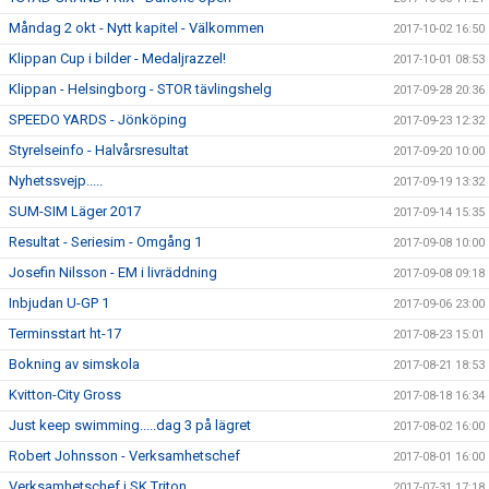
Måndag 2 okt - Nytt kapitel - Välkommen
2017-10-02 16:50
Klippan Cup i bilder - Medaljrazzel!
2017-10-01 08:53
Klippan - Helsingborg - STOR tävlingshelg
2017-09-28 20:36
SPEEDO YARDS - Jönköping
2017-09-23 12:32
Styrelseinfo - Halvårsresultat
2017-09-20 10:00
Nyhetssvejp.....
2017-09-19 13:32
SUM-SIM Läger 2017
2017-09-14 15:35
Resultat - Seriesim - Omgång 1
2017-09-08 10:00
Josefin Nilsson - EM i livräddning
2017-09-08 09:18
Inbjudan U-GP 1
2017-09-06 23:00
Terminsstart ht-17
2017-08-23 15:01
Bokning av simskola
2017-08-21 18:53
Kvitton-City Gross
2017-08-18 16:34
Just keep swimming.....dag 3 på lägret
2017-08-02 16:00
Robert Johnsson - Verksamhetschef
2017-08-01 16:00
Verksamhetschef i SK Triton
2017-07-31 17:18