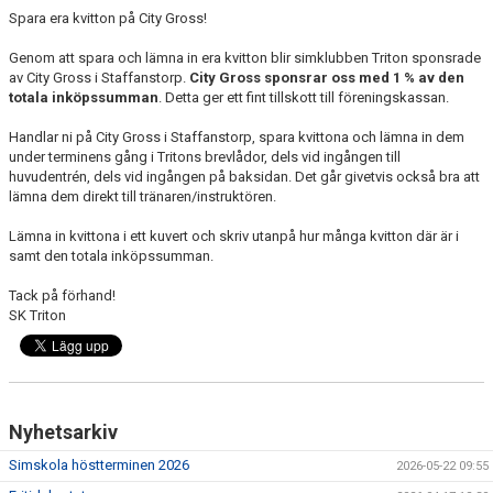
Spara era kvitton på City Gross!
Genom att spara och lämna in era kvitton blir simklubben Triton sponsrade
av City Gross i Staffanstorp.
City Gross sponsrar oss med 1 % av den
totala inköpssumman
. Detta ger ett fint tillskott till föreningskassan.
Handlar ni på City Gross i Staffanstorp, spara kvittona och lämna in dem
under terminens gång i Tritons brevlådor, dels vid ingången till
huvudentrén, dels vid ingången på baksidan. Det går givetvis också bra att
lämna dem direkt till tränaren/instruktören.
Lämna in kvittona i ett kuvert och skriv utanpå hur många kvitton där är i
samt den totala inköpssumman.
Tack på förhand!
SK Triton
Nyhetsarkiv
Simskola höstterminen 2026
2026-05-22 09:55