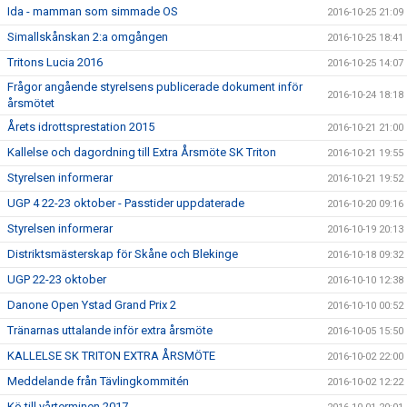
Ida - mamman som simmade OS
2016-10-25 21:09
Simallskånskan 2:a omgången
2016-10-25 18:41
Tritons Lucia 2016
2016-10-25 14:07
Frågor angående styrelsens publicerade dokument inför
2016-10-24 18:18
årsmötet
Årets idrottsprestation 2015
2016-10-21 21:00
Kallelse och dagordning till Extra Årsmöte SK Triton
2016-10-21 19:55
Styrelsen informerar
2016-10-21 19:52
UGP 4 22-23 oktober - Passtider uppdaterade
2016-10-20 09:16
Styrelsen informerar
2016-10-19 20:13
Distriktsmästerskap för Skåne och Blekinge
2016-10-18 09:32
UGP 22-23 oktober
2016-10-10 12:38
Danone Open Ystad Grand Prix 2
2016-10-10 00:52
Tränarnas uttalande inför extra årsmöte
2016-10-05 15:50
KALLELSE SK TRITON EXTRA ÅRSMÖTE
2016-10-02 22:00
Meddelande från Tävlingkommitén
2016-10-02 12:22
Kö till vårterminen 2017