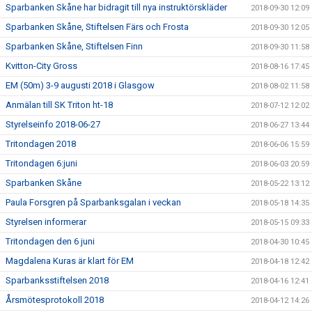
Sparbanken Skåne har bidragit till nya instruktörskläder
2018-09-30 12:09
Sparbanken Skåne, Stiftelsen Färs och Frosta
2018-09-30 12:05
Sparbanken Skåne, Stiftelsen Finn
2018-09-30 11:58
Kvitton-City Gross
2018-08-16 17:45
EM (50m) 3-9 augusti 2018 i Glasgow
2018-08-02 11:58
Anmälan till SK Triton ht-18
2018-07-12 12:02
Styrelseinfo 2018-06-27
2018-06-27 13:44
Tritondagen 2018
2018-06-06 15:59
Tritondagen 6:juni
2018-06-03 20:59
Sparbanken Skåne
2018-05-22 13:12
Paula Forsgren på Sparbanksgalan i veckan
2018-05-18 14:35
Styrelsen informerar
2018-05-15 09:33
Tritondagen den 6 juni
2018-04-30 10:45
Magdalena Kuras är klart för EM
2018-04-18 12:42
Sparbanksstiftelsen 2018
2018-04-16 12:41
Årsmötesprotokoll 2018
2018-04-12 14:26