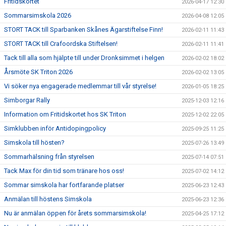
Fritidskortet
2026-04-17 12:30
Sommarsimskola 2026
2026-04-08 12:05
STORT TACK till Sparbanken Skånes Ägarstiftelse Finn!
2026-02-11 11:43
STORT TACK till Crafoordska Stiftelsen!
2026-02-11 11:41
Tack till alla som hjälpte till under Dronksimmet i helgen
2026-02-02 18:02
Årsmöte SK Triton 2026
2026-02-02 13:05
Vi söker nya engagerade medlemmar till vår styrelse!
2026-01-05 18:25
Simborgar Rally
2025-12-03 12:16
Information om Fritidskortet hos SK Triton
2025-12-02 22:05
Simklubben inför Antidopingpolicy
2025-09-25 11:25
Simskola till hösten?
2025-07-26 13:49
Sommarhälsning från styrelsen
2025-07-14 07:51
Tack Max för din tid som tränare hos oss!
2025-07-02 14:12
Sommar simskola har fortfarande platser
2025-06-23 12:43
Anmälan till höstens Simskola
2025-06-23 12:36
Nu är anmälan öppen för årets sommarsimskola!
2025-04-25 17:12