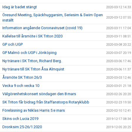
Idag är badet stängt
2020-03-12 14:33
Öresund Meeting, Späckhuggarsim, Seriesim & Swim Open
2020-03-12 07:55
inställt
Information angående Coronaviruset (covid 19)
2020-03-11 17:04
Kallelse till årsmöte i SK Triton 2020
2020-03-11 08:51
GP och UGP
2020-03-08 20:22
GP Malmö och UGP i Jönköping
2020-03-07 20:19
Ny tränare i SK Triton, Richard Berg.
2020-03-06 17:46
Ny tränare till SK Triton Åsa Almquist
2020-03-06 11:37
Årsmöte SK Triton 26/3
2020-03-03 12:46
Vecka 9 och vecka 10
2020-03-01 21:18
Välgörenhetskonsert söndagen den 8 mars
2020-02-26 20:20
SK Triton får bidrag från Staffanstorps Rotaryklubb
2020-02-23 19:50
Föreläsning av Niklas Harris 5:e mars
2020-02-10 12:41
Skins och Lucia 2019
2019-12-17 08:34
Dronksim 25-26/1 2020
2019-12-05 20:25