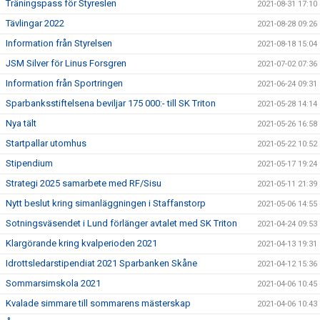
Träningspass för Styreslen
2021-08-31 17:10
Tävlingar 2022
2021-08-28 09:26
Information från Styrelsen
2021-08-18 15:04
JSM Silver för Linus Forsgren
2021-07-02 07:36
Information från Sportringen
2021-06-24 09:31
Sparbanksstiftelsena beviljar 175 000:- till SK Triton
2021-05-28 14:14
Nya tält
2021-05-26 16:58
Startpallar utomhus
2021-05-22 10:52
Stipendium
2021-05-17 19:24
Strategi 2025 samarbete med RF/Sisu
2021-05-11 21:39
Nytt beslut kring simanläggningen i Staffanstorp
2021-05-06 14:55
Sotningsväsendet i Lund förlänger avtalet med SK Triton
2021-04-24 09:53
Klargörande kring kvalperioden 2021
2021-04-13 19:31
Idrottsledarstipendiat 2021 Sparbanken Skåne
2021-04-12 15:36
Sommarsimskola 2021
2021-04-06 10:45
Kvalade simmare till sommarens mästerskap
2021-04-06 10:43