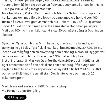
mål på, för tiden på säsongen, klart godkända 2.03. Joar visade att
höstens form håller i sig och var en frekvent besökare på prispallen. Hans
100 fj på 1:01.45 såg riktigt starkt ut.
Nicolas Nolén, Oskar Palmqvist och Matilda Schmidt
stod upp bra i
konkurrens och med flera bra lopp i bagaget med sig hem. Nicos 400
frisim på 4:25.5 lovar gott. Jämnt och bra. Oskars 1.15.9 på 100 fj lovade
under 1.10 vid öppning men efter lite semester väntar orken på sig lite.
Matildas 100 frisim var riktigt starkt sista 50 och nästa gång är öppningen
lika bra!
Syskonen
Tyra och Nora Öhlin
hade de, precis som alla andra, en
gemytlig helg i Eslöv. Tyra fick till ett riktigt bra 200 medley. 2:47.92. Ett stort
leende vid målgång och en silverpeng som belöning. Noras 100 ryggim var
både välsimmat och bra. Strax under 1.30 i mål är riktigt bra.
Sist ut i referatet är
Markus Qvarfordh
. Hans 200 ryggsim förtjänar ett
eget omnämnande då han helt allena i sitt heat drog ifrån övriga och
seglade fram till en kross av pers och en ny väldig fin tid. 2:44.18 i sluttid
och en rejäl klättring i resultatlistan. Det är inte varje dag man gör 20
sekunders pers!
Med dessa ord avslutar vi UGP för denna gång!
Vid Pennan Jonas Bengtling