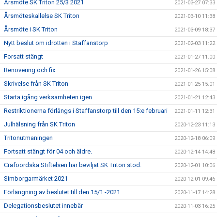
Årsmöte SK Triton 25/3 2021
2021-03-27 07:33
Årsmöteskallelse SK Triton
2021-03-10 11:38
Årsmöte i SK Triton
2021-03-09 18:37
Nytt beslut om idrotten i Staffanstorp
2021-02-03 11:22
Forsatt stängt
2021-01-27 11:00
Renovering och fix
2021-01-26 15:08
Skrivelse från SK Triton
2021-01-25 15:01
Starta igång verksamheten igen
2021-01-21 12:43
Restriktionerna förlängs i Staffanstorp till den 15:e februari
2021-01-11 12:31
Julhälsning från SK Triton
2020-12-23 11:13
Tritonutmaningen
2020-12-18 06:09
Fortsatt stängt för 04 och äldre.
2020-12-14 14:48
Crafoordska Stiftelsen har beviljat SK Triton stöd.
2020-12-01 10:06
Simborgarmärket 2021
2020-12-01 09:46
Förlängning av beslutet till den 15/1 -2021
2020-11-17 14:28
Delegationsbeslutet innebär
2020-11-03 16:25