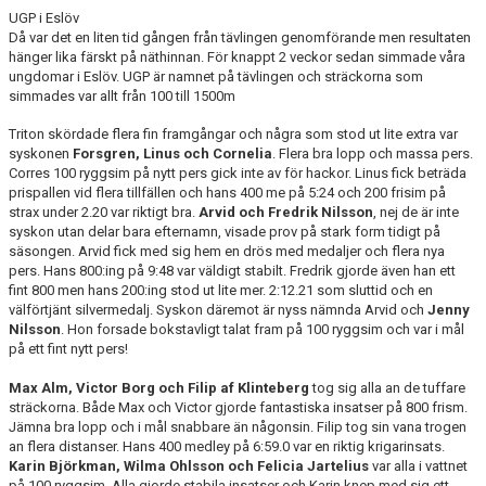
UGP i Eslöv
Då var det en liten tid gången från tävlingen genomförande men resultaten
hänger lika färskt på näthinnan. För knappt 2 veckor sedan simmade våra
ungdomar i Eslöv. UGP är namnet på tävlingen och sträckorna som
simmades var allt från 100 till 1500m
Triton skördade flera fin framgångar och några som stod ut lite extra var
syskonen
Forsgren, Linus och Cornelia
. Flera bra lopp och massa pers.
Corres 100 ryggsim på nytt pers gick inte av för hackor. Linus fick beträda
prispallen vid flera tillfällen och hans 400 me på 5:24 och 200 frisim på
strax under 2.20 var riktigt bra.
Arvid och Fredrik Nilsson
, nej de är inte
syskon utan delar bara efternamn, visade prov på stark form tidigt på
säsongen. Arvid fick med sig hem en drös med medaljer och flera nya
pers. Hans 800:ing på 9:48 var väldigt stabilt. Fredrik gjorde även han ett
fint 800 men hans 200:ing stod ut lite mer. 2:12.21 som sluttid och en
välförtjänt silvermedalj. Syskon däremot är nyss nämnda Arvid och
Jenny
Nilsson
. Hon forsade bokstavligt talat fram på 100 ryggsim och var i mål
på ett fint nytt pers!
Max Alm, Victor Borg och Filip af Klinteberg
tog sig alla an de tuffare
sträckorna. Både Max och Victor gjorde fantastiska insatser på 800 frism.
Jämna bra lopp och i mål snabbare än någonsin. Filip tog sin vana trogen
an flera distanser. Hans 400 medley på 6:59.0 var en riktig krigarinsats.
Karin Björkman, Wilma Ohlsson och Felicia Jartelius
var alla i vattnet
på 100 ryggsim. Alla gjorde stabila insatser och Karin knep med sig ett