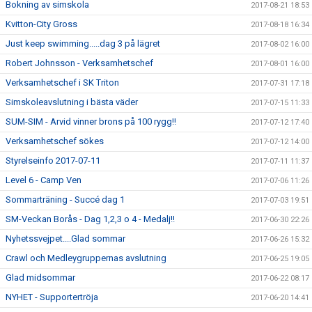
Bokning av simskola
2017-08-21 18:53
Kvitton-City Gross
2017-08-18 16:34
Just keep swimming.....dag 3 på lägret
2017-08-02 16:00
Robert Johnsson - Verksamhetschef
2017-08-01 16:00
Verksamhetschef i SK Triton
2017-07-31 17:18
Simskoleavslutning i bästa väder
2017-07-15 11:33
SUM-SIM - Arvid vinner brons på 100 rygg!!
2017-07-12 17:40
Verksamhetschef sökes
2017-07-12 14:00
Styrelseinfo 2017-07-11
2017-07-11 11:37
Level 6 - Camp Ven
2017-07-06 11:26
Sommarträning - Succé dag 1
2017-07-03 19:51
SM-Veckan Borås - Dag 1,2,3 o 4 - Medalj!!
2017-06-30 22:26
Nyhetssvejpet....Glad sommar
2017-06-26 15:32
Crawl och Medleygruppernas avslutning
2017-06-25 19:05
Glad midsommar
2017-06-22 08:17
NYHET - Supportertröja
2017-06-20 14:41