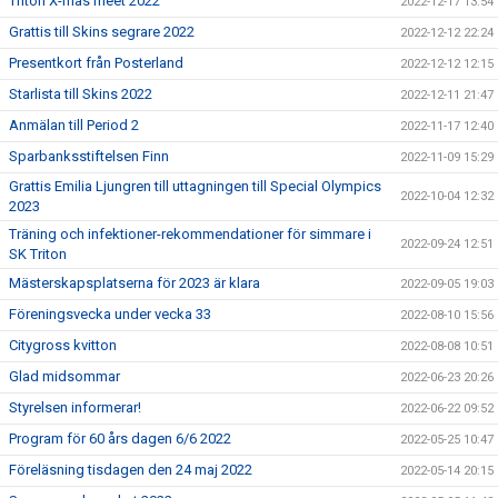
Triton X-mas meet 2022
2022-12-17 13:54
Grattis till Skins segrare 2022
2022-12-12 22:24
Presentkort från Posterland
2022-12-12 12:15
Starlista till Skins 2022
2022-12-11 21:47
Anmälan till Period 2
2022-11-17 12:40
Sparbanksstiftelsen Finn
2022-11-09 15:29
Grattis Emilia Ljungren till uttagningen till Special Olympics
2022-10-04 12:32
2023
Träning och infektioner-rekommendationer för simmare i
2022-09-24 12:51
SK Triton
Mästerskapsplatserna för 2023 är klara
2022-09-05 19:03
Föreningsvecka under vecka 33
2022-08-10 15:56
Citygross kvitton
2022-08-08 10:51
Glad midsommar
2022-06-23 20:26
Styrelsen informerar!
2022-06-22 09:52
Program för 60 års dagen 6/6 2022
2022-05-25 10:47
Föreläsning tisdagen den 24 maj 2022
2022-05-14 20:15