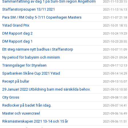
Sammanfattning av dag 1 på Sum-Sim region Ängelholm
2021-11-13 20:15
Staffanstorpscupen 13/11 2021
2021-11-13 16:13
Para SM / RM Osby 5-7/11 Copenhagen Masters
2021-11-07 21:18
Ystad Grand Prix
2021-10-31 18:15
DM Rapport dag 2
2021-10-24 19:23
DM Rapport dag 1
2021-10-23 20:55
Ett steg närmare nytt badhus i Staffanstorp
2021-10-07 11:09
Ny period för babysim och minisim
2021-09-21 09:04
Träningsläger för Styrelsen
2021-09-17 12:13
Sparbanken Skåne Cup 2021 Ystad
2021-09-14 14:29
Recept på bullar
2021-09-13 15:07
29 Januari 2022 Utbildning barn med särskilda behov.
2021-09-10 10:50
City Gross
2021-09-08 11:00
Redlocker på badet från idag.
2021-09-07 14:41
Master och vuxencrawl
2021-09-06 16:49
Riksmästerskapen 2021 13-14 och 15 år
2021-09-06 11:51