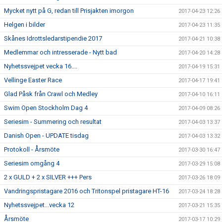
Mycket nytt på G, redan till Prisjakten imorgon
2017-04-23 12:26
Helgen i bilder
2017-04-23 11:35
Skånes Idrottsledarstipendie 2017
2017-04-21 10:38
Medlemmar och intresserade - Nytt bad
2017-04-20 14:28
Nyhetssvejpet vecka 16....
2017-04-19 15:31
Vellinge Easter Race
2017-04-17 19:41
Glad Påsk från Crawl och Medley
2017-04-10 16:11
Swim Open Stockholm Dag 4
2017-04-09 08:26
Seriesim - Summering och resultat
2017-04-03 13:37
Danish Open - UPDATE tisdag
2017-04-03 13:32
Protokoll - Årsmöte
2017-03-30 16:47
Seriesim omgång 4
2017-03-29 15:08
2 x GULD + 2 x SILVER +++ Pers
2017-03-26 18:09
Vandringspristagare 2016 och Tritonspel pristagare HT-16
2017-03-24 18:28
Nyhetssvejpet...vecka 12
2017-03-21 15:35
Årsmöte
2017-03-17 10:29