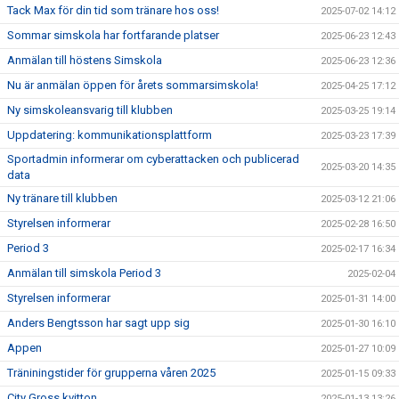
Tack Max för din tid som tränare hos oss!
2025-07-02 14:12
Sommar simskola har fortfarande platser
2025-06-23 12:43
Anmälan till höstens Simskola
2025-06-23 12:36
Nu är anmälan öppen för årets sommarsimskola!
2025-04-25 17:12
Ny simskoleansvarig till klubben
2025-03-25 19:14
Uppdatering: kommunikationsplattform
2025-03-23 17:39
Sportadmin informerar om cyberattacken och publicerad
2025-03-20 14:35
data
Ny tränare till klubben
2025-03-12 21:06
Styrelsen informerar
2025-02-28 16:50
Period 3
2025-02-17 16:34
Anmälan till simskola Period 3
2025-02-04
Styrelsen informerar
2025-01-31 14:00
Anders Bengtsson har sagt upp sig
2025-01-30 16:10
Appen
2025-01-27 10:09
Träniningstider för grupperna våren 2025
2025-01-15 09:33
City Gross kvitton
2025-01-13 13:26