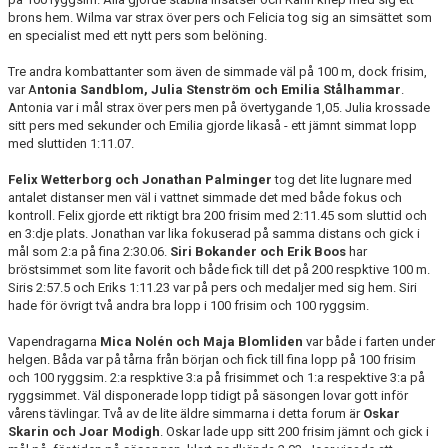
brons hem. Wilma var strax över pers och Felicia tog sig an simsättet som
en specialist med ett nytt pers som belöning.
Tre andra kombattanter som även de simmade väl på 100 m, dock frisim,
var A
ntonia Sandblom, Julia Stenström och Emilia Stålhammar
.
Antonia var i mål strax över pers men på övertygande 1,05. Julia krossade
sitt pers med sekunder och Emilia gjorde likaså - ett jämnt simmat lopp
med sluttiden 1:11.07.
Felix Wetterborg och Jonathan Palminger
tog det lite lugnare med
antalet distanser men väl i vattnet simmade det med både fokus och
kontroll. Felix gjorde ett riktigt bra 200 frisim med 2:11.45 som sluttid och
en 3:dje plats. Jonathan var lika fokuserad på samma distans och gick i
mål som 2:a på fina 2:30.06.
Siri Bokander och Erik Boos
har
bröstsimmet som lite favorit och både fick till det på 200 respktive 100 m.
Siris 2:57.5 och Eriks 1:11.23 var på pers och medaljer med sig hem. Siri
hade för övrigt två andra bra lopp i 100 frisim och 100 ryggsim.
Vapendragarna
Mica Nolén och Maja Blomliden
var både i farten under
helgen. Båda var på tårna från början och fick till fina lopp på 100 frisim
och 100 ryggsim. 2:a respktive 3:a på frisimmet och 1:a respektive 3:a på
ryggsimmet. Väl disponerade lopp tidigt på säsongen lovar gott inför
vårens tävlingar. Två av de lite äldre simmarna i detta forum är
Oskar
Skarin och Joar Modigh
. Oskar lade upp sitt 200 frisim jämnt och gick i