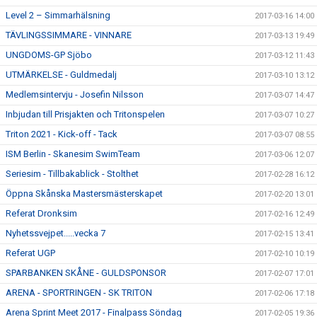
Level 2 – Simmarhälsning
2017-03-16 14:00
TÄVLINGSSIMMARE - VINNARE
2017-03-13 19:49
UNGDOMS-GP Sjöbo
2017-03-12 11:43
UTMÄRKELSE - Guldmedalj
2017-03-10 13:12
Medlemsintervju - Josefin Nilsson
2017-03-07 14:47
Inbjudan till Prisjakten och Tritonspelen
2017-03-07 10:27
Triton 2021 - Kick-off - Tack
2017-03-07 08:55
ISM Berlin - Skanesim SwimTeam
2017-03-06 12:07
Seriesim - Tillbakablick - Stolthet
2017-02-28 16:12
Öppna Skånska Mastersmästerskapet
2017-02-20 13:01
Referat Dronksim
2017-02-16 12:49
Nyhetssvejpet.....vecka 7
2017-02-15 13:41
Referat UGP
2017-02-10 10:19
SPARBANKEN SKÅNE - GULDSPONSOR
2017-02-07 17:01
ARENA - SPORTRINGEN - SK TRITON
2017-02-06 17:18
Arena Sprint Meet 2017 - Finalpass Söndag
2017-02-05 19:36