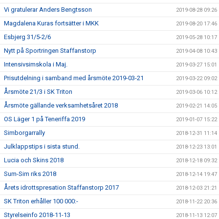
Vi gratulerar Anders Bengtsson
2019-08-28 09:26
Magdalena Kuras fortsätter i MKK
2019-08-20 17:46
Esbjerg 31/5-2/6
2019-05-28 10:17
Nytt på Sportringen Staffanstorp
2019-04-08 10:43
Intensivsimskola i Maj.
2019-03-27 15:01
Prisutdelning i samband med årsmöte 2019-03-21
2019-03-22 09:02
Årsmöte 21/3 i SK Triton
2019-03-06 10:12
Årsmöte gällande verksamhetsåret 2018
2019-02-21 14:05
OS Läger 1 på Teneriffa 2019
2019-01-07 15:22
Simborgarrally
2018-12-31 11:14
Julklappstips i sista stund.
2018-12-23 13:01
Lucia och Skins 2018
2018-12-18 09:32
Sum-Sim riks 2018
2018-12-14 19:47
Årets idrottspresation Staffanstorp 2017
2018-12-03 21:21
SK Triton erhåller 100 000:-
2018-11-22 20:36
Styrelseinfo 2018-11-13
2018-11-13 12:07