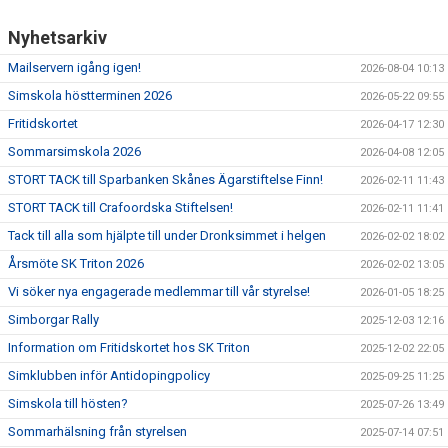
Nyhetsarkiv
Mailservern igång igen!
2026-08-04 10:13
Simskola höstterminen 2026
2026-05-22 09:55
Fritidskortet
2026-04-17 12:30
Sommarsimskola 2026
2026-04-08 12:05
STORT TACK till Sparbanken Skånes Ägarstiftelse Finn!
2026-02-11 11:43
STORT TACK till Crafoordska Stiftelsen!
2026-02-11 11:41
Tack till alla som hjälpte till under Dronksimmet i helgen
2026-02-02 18:02
Årsmöte SK Triton 2026
2026-02-02 13:05
Vi söker nya engagerade medlemmar till vår styrelse!
2026-01-05 18:25
Simborgar Rally
2025-12-03 12:16
Information om Fritidskortet hos SK Triton
2025-12-02 22:05
Simklubben inför Antidopingpolicy
2025-09-25 11:25
Simskola till hösten?
2025-07-26 13:49
Sommarhälsning från styrelsen
2025-07-14 07:51