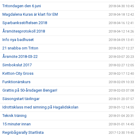
Tritondagen den 6 juni
2018-04-30 10:45
Magdalena Kuras är klart för EM
2018-04-18 12:42
Sparbanksstiftelsen 2018
2018-04-16 12:41
Årsmötesprotokoll 2018
2018-04-12 14:26
Info nya badhuset
2018-04-09 13:41
21 snabba om Triton
2018-03-27 12:27
Årsmöte 2018-03-22
2018-03-07 20:23
Simbokslut 2017
2018-02-27 12:05
Kvitton-City Gross
2018-02-17 12:40
Funktionärskurs
2018-02-09 10:33
Grattis på 50-årsdagen Bengan!
2018-02-03 07:08
Säsongstart tävlingar
2018-01-20 07:57
Idrottsklass med simning på Hagalidskolan
2018-01-12 14:55
Teknik träning
2018-01-04 20:31
15 minuter innan
2018-01-01 14:45
Regnbågsrally Startlista
2017-12-30 19:45