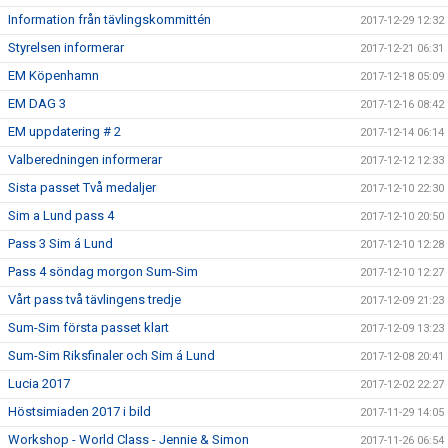
Information från tävlingskommittén
2017-12-29 12:32
Styrelsen informerar
2017-12-21 06:31
EM Köpenhamn
2017-12-18 05:09
EM DAG 3
2017-12-16 08:42
EM uppdatering # 2
2017-12-14 06:14
Valberedningen informerar
2017-12-12 12:33
Sista passet Två medaljer
2017-12-10 22:30
Sim a Lund pass 4
2017-12-10 20:50
Pass 3 Sim á Lund
2017-12-10 12:28
Pass 4 söndag morgon Sum-Sim
2017-12-10 12:27
Vårt pass två tävlingens tredje
2017-12-09 21:23
Sum-Sim första passet klart
2017-12-09 13:23
Sum-Sim Riksfinaler och Sim á Lund
2017-12-08 20:41
Lucia 2017
2017-12-02 22:27
Höstsimiaden 2017 i bild
2017-11-29 14:05
Workshop - World Class - Jennie & Simon
2017-11-26 06:54