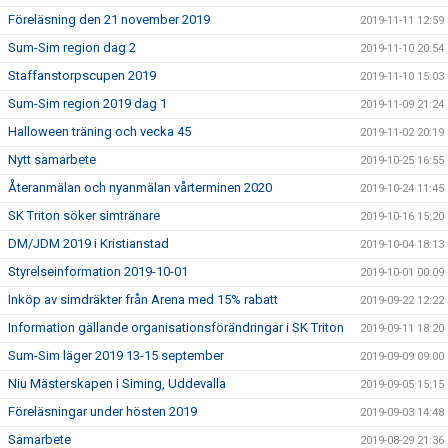
Föreläsning den 21 november 2019
2019-11-11 12:59
Sum-Sim region dag 2
2019-11-10 20:54
Staffanstorpscupen 2019
2019-11-10 15:03
Sum-Sim region 2019 dag 1
2019-11-09 21:24
Halloween träning och vecka 45
2019-11-02 20:19
Nytt samarbete
2019-10-25 16:55
Återanmälan och nyanmälan vårterminen 2020
2019-10-24 11:45
SK Triton söker simtränare
2019-10-16 15:20
DM/JDM 2019 i Kristianstad
2019-10-04 18:13
Styrelseinformation 2019-10-01
2019-10-01 00:09
Inköp av simdräkter från Arena med 15% rabatt
2019-09-22 12:22
Information gällande organisationsförändringar i SK Triton
2019-09-11 18:20
Sum-Sim läger 2019 13-15 september
2019-09-09 09:00
Niu Mästerskapen i Siming, Uddevalla
2019-09-05 15:15
Föreläsningar under hösten 2019
2019-09-03 14:48
Samarbete
2019-08-29 21:36