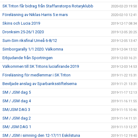
SK Triton får bidrag från Staffanstorps Rotaryklubb
2020-02-23 19:50
Föreläsning av Niklas Harris 5:e mars
2020-02-10 12:41
Skins och Lucia 2019
2019-12-17 08:34
Dronksim 25-26/1 2020
2019-12-05 20:25
Sum-Sim riksfinal Umeå 6-8/12
2019-12-05 13:47
Simborgarally 1/1 2020. Välkomna
2019-12-04 13:52
Erbjudande från Sportringen
2019-12-03 16:21
Välkommen till SK Tritons luciafirande 2019
2019-12-03 14:53
Föreläsning för medlemmar i SK Triton
2019-11-22 15:31
Beviljade anslag av Sparbanksstiftelserna
2019-11-21 13:31
SM / JSM dag 5
2019-11-17 12:13
SM / JSM dag 4
2019-11-16 11:55
SM/JSM DAG 3
2019-11-15 10:46
SM / JSM dag 2
2019-11-14 11:51
SM/ JSM DAG 1
2019-11-13 12:37
SM / JSM i simning den 12-17/11 Eskilstuna
2019-11-12 19:40