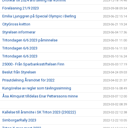
Dronkar till 2024 års tävling har kommit
2023-12-18 14:46
Föreläsning 21/9 2023
2023-09-08 09:54
Emilia Ljunggren på Special Olympic i Berling
2023-06-22 15:14
CityGross kvitton
2023-06-21 19:24
Styrelsen informerar
2023-06-04 17:36
Tritondagen 6/6 2023 påminnelse
2023-06-01 11:00
Tritondagen 6/6 2023
2023-05-16 11:53
Tritondagen 6/6 2023
2023-05-10 16:24
25000:- Från Sparbanksstiftelsen Finn
2023-05-03 17:19
Beslut från Styrelsen
2023-04-24 09:03
Prisutdelning Årsmötet för 2022
2023-04-02 21:37
Kungörelse av regler som tävlingssimning
2023-03-16 08:49
Åsa Almquist tilldelas Enar Petterssons minne
2023-03-07 12:00
2023-03-02 08:39
Kallelse till årsmöte i SK Triton 2023 (230222)
2023-02-22 12:38
SimborgarRally 2023
2022-12-22 10:05