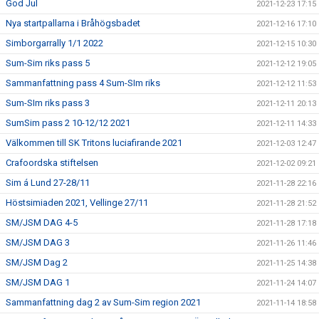
God Jul
2021-12-23 17:15
Nya startpallarna i Bråhögsbadet
2021-12-16 17:10
Simborgarrally 1/1 2022
2021-12-15 10:30
Sum-Sim riks pass 5
2021-12-12 19:05
Sammanfattning pass 4 Sum-SIm riks
2021-12-12 11:53
Sum-SIm riks pass 3
2021-12-11 20:13
SumSim pass 2 10-12/12 2021
2021-12-11 14:33
Välkommen till SK Tritons luciafirande 2021
2021-12-03 12:47
Crafoordska stiftelsen
2021-12-02 09:21
Sim á Lund 27-28/11
2021-11-28 22:16
Höstsimiaden 2021, Vellinge 27/11
2021-11-28 21:52
SM/JSM DAG 4-5
2021-11-28 17:18
SM/JSM DAG 3
2021-11-26 11:46
SM/JSM Dag 2
2021-11-25 14:38
SM/JSM DAG 1
2021-11-24 14:07
Sammanfattning dag 2 av Sum-Sim region 2021
2021-11-14 18:58