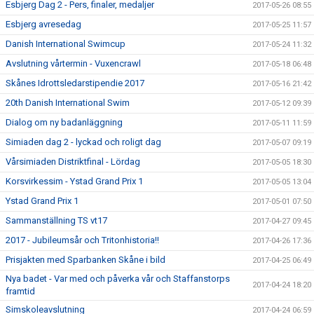
Esbjerg Dag 2 - Pers, finaler, medaljer
2017-05-26 08:55
Esbjerg avresedag
2017-05-25 11:57
Danish International Swimcup
2017-05-24 11:32
Avslutning vårtermin - Vuxencrawl
2017-05-18 06:48
Skånes Idrottsledarstipendie 2017
2017-05-16 21:42
20th Danish International Swim
2017-05-12 09:39
Dialog om ny badanläggning
2017-05-11 11:59
Simiaden dag 2 - lyckad och roligt dag
2017-05-07 09:19
Vårsimiaden Distriktfinal - Lördag
2017-05-05 18:30
Korsvirkessim - Ystad Grand Prix 1
2017-05-05 13:04
Ystad Grand Prix 1
2017-05-01 07:50
Sammanställning TS vt17
2017-04-27 09:45
2017 - Jubileumsår och Tritonhistoria!!
2017-04-26 17:36
Prisjakten med Sparbanken Skåne i bild
2017-04-25 06:49
Nya badet - Var med och påverka vår och Staffanstorps
2017-04-24 18:20
framtid
Simskoleavslutning
2017-04-24 06:59