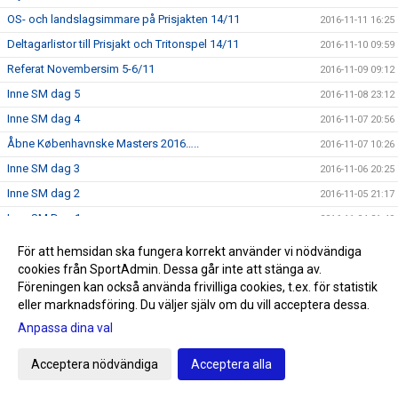
OS- och landslagsimmare på Prisjakten 14/11
2016-11-11 16:25
Deltagarlistor till Prisjakt och Tritonspel 14/11
2016-11-10 09:59
Referat Novembersim 5-6/11
2016-11-09 09:12
Inne SM dag 5
2016-11-08 23:12
Inne SM dag 4
2016-11-07 20:56
Åbne Københavnske Masters 2016…..
2016-11-07 10:26
Inne SM dag 3
2016-11-06 20:25
Inne SM dag 2
2016-11-05 21:17
Inne SM Dag 1
2016-11-04 21:49
Höstlovskul med level 1 och level 2
2016-11-04 19:39
För att hemsidan ska fungera korrekt använder vi nödvändiga
Funktionärsutbildning
cookies från SportAdmin. Dessa går inte att stänga av.
2016-11-02 18:30
Föreningen kan också använda frivilliga cookies, t.ex. för statistik
Nu är vi igång!
2016-11-02 09:29
eller marknadsföring. Du väljer själv om du vill acceptera dessa.
Protokoll extra årsmöte
2016-11-02 01:16
Anpassa dina val
Utbildning för instruktörerna
2016-11-01 17:47
Acceptera nödvändiga
Acceptera alla
Prisjakt och Tritonspel 14/11
2016-11-01 09:28
Höstlovskul med Crawl och Medley
2016-10-31 17:05