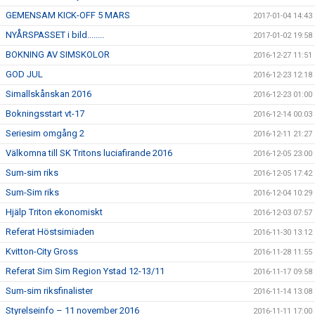
GEMENSAM KICK-OFF 5 MARS
2017-01-04 14:43
NYÅRSPASSET i bild........
2017-01-02 19:58
BOKNING AV SIMSKOLOR
2016-12-27 11:51
GOD JUL
2016-12-23 12:18
Simallskånskan 2016
2016-12-23 01:00
Bokningsstart vt-17
2016-12-14 00:03
Seriesim omgång 2
2016-12-11 21:27
Välkomna till SK Tritons luciafirande 2016
2016-12-05 23:00
Sum-sim riks
2016-12-05 17:42
Sum-Sim riks
2016-12-04 10:29
Hjälp Triton ekonomiskt
2016-12-03 07:57
Referat Höstsimiaden
2016-11-30 13:12
Kvitton-City Gross
2016-11-28 11:55
Referat Sim Sim Region Ystad 12-13/11
2016-11-17 09:58
Sum-sim riksfinalister
2016-11-14 13:08
Styrelseinfo – 11 november 2016
2016-11-11 17:00