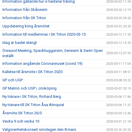
Information gällande hur vi hanterar träning
2020-04-02 11:59
Information från Skånesim
2020-03-26 12:19
Information från SK Triton
2020-03-25 09:20
Uppdatering kring årsmötet
2020-03-22 20:20
Information till medlemmar i SK Triton 2020-03-15
2020-03-15 17:25
Idag är badet stängt
2020-03-12 14:33
Öresund Meeting, Späckhuggarsim, Seriesim & Swim Open
2020-03-12 07:55
inställt
Information angående Coronaviruset (covid 19)
2020-03-11 17:04
Kallelse till årsmöte i SK Triton 2020
2020-03-11 08:51
GP och UGP
2020-03-08 20:22
GP Malmö och UGP i Jönköping
2020-03-07 20:19
Ny tränare i SK Triton, Richard Berg.
2020-03-06 17:46
Ny tränare till SK Triton Åsa Almquist
2020-03-06 11:37
Årsmöte SK Triton 26/3
2020-03-03 12:46
Vecka 9 och vecka 10
2020-03-01 21:18
Välgörenhetskonsert söndagen den 8 mars
2020-02-26 20:20