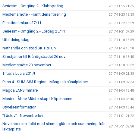
Seriesim - Omgång 2 - Klubbpoäng
2017-11-25 11:35
Medlemsmöte - Framtidens förening
2017-11-23 19:33
Funktionärskurs 27/11
2017-11-22 18:29
Seriesim - Omgång 2 - Lördag 25/11
2017-11-21 07:29
Utbildningsdag
2017-11-18 16:59
Näthandla och stöd SK TRITON
2017-11-14 13:10
Simstjärnor till Bråhögsbadet 26 nov
2017-11-10 16:45
Medlemsmöte 23 november
2017-11-10 09:32
Tritons Lucia 2017!
2017-11-09 21:33
Pass 4 - SUM-SIM Region - Många riksfinalplatser
2017-11-09 07:33
Magda EM-Simmare
2017-11-04 18:48
Master - Åbne Mästerskap I Köpenhamn
2017-11-04 06:46
Styrelseinformation
2017-11-03 16:44
”Läslov” - Novemberlov
2017-11-01 21:22
Novembersim i bild med simmarglädje och summering från
2017-10-31 09:30
läktarplats