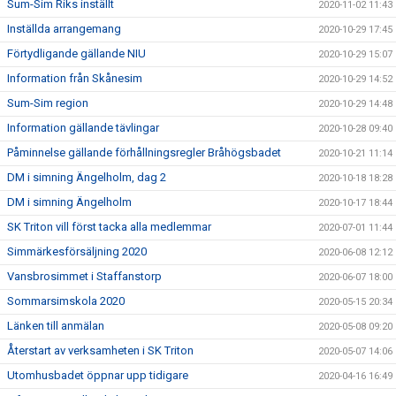
Sum-Sim Riks inställt
2020-11-02 11:43
Inställda arrangemang
2020-10-29 17:45
Förtydligande gällande NIU
2020-10-29 15:07
Information från Skånesim
2020-10-29 14:52
Sum-Sim region
2020-10-29 14:48
Information gällande tävlingar
2020-10-28 09:40
Påminnelse gällande förhållningsregler Bråhögsbadet
2020-10-21 11:14
DM i simning Ängelholm, dag 2
2020-10-18 18:28
DM i simning Ängelholm
2020-10-17 18:44
SK Triton vill först tacka alla medlemmar
2020-07-01 11:44
Simmärkesförsäljning 2020
2020-06-08 12:12
Vansbrosimmet i Staffanstorp
2020-06-07 18:00
Sommarsimskola 2020
2020-05-15 20:34
Länken till anmälan
2020-05-08 09:20
Återstart av verksamheten i SK Triton
2020-05-07 14:06
Utomhusbadet öppnar upp tidigare
2020-04-16 16:49