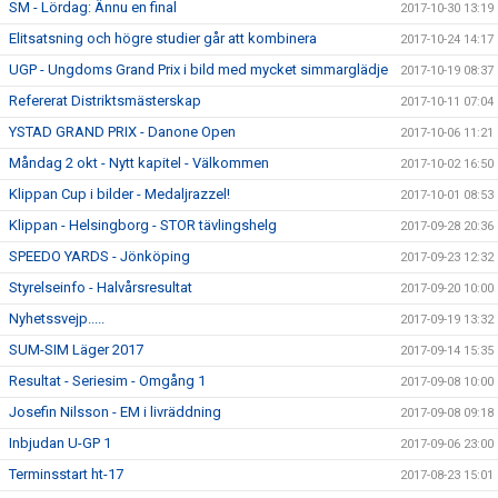
SM - Lördag: Ännu en final
2017-10-30 13:19
Elitsatsning och högre studier går att kombinera
2017-10-24 14:17
UGP - Ungdoms Grand Prix i bild med mycket simmarglädje
2017-10-19 08:37
Refererat Distriktsmästerskap
2017-10-11 07:04
YSTAD GRAND PRIX - Danone Open
2017-10-06 11:21
Måndag 2 okt - Nytt kapitel - Välkommen
2017-10-02 16:50
Klippan Cup i bilder - Medaljrazzel!
2017-10-01 08:53
Klippan - Helsingborg - STOR tävlingshelg
2017-09-28 20:36
SPEEDO YARDS - Jönköping
2017-09-23 12:32
Styrelseinfo - Halvårsresultat
2017-09-20 10:00
Nyhetssvejp.....
2017-09-19 13:32
SUM-SIM Läger 2017
2017-09-14 15:35
Resultat - Seriesim - Omgång 1
2017-09-08 10:00
Josefin Nilsson - EM i livräddning
2017-09-08 09:18
Inbjudan U-GP 1
2017-09-06 23:00
Terminsstart ht-17
2017-08-23 15:01