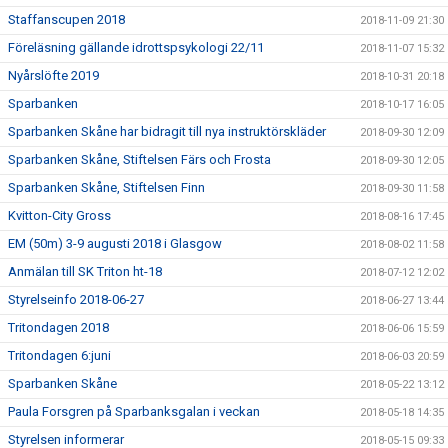
Staffanscupen 2018
2018-11-09 21:30
Föreläsning gällande idrottspsykologi 22/11
2018-11-07 15:32
Nyårslöfte 2019
2018-10-31 20:18
Sparbanken
2018-10-17 16:05
Sparbanken Skåne har bidragit till nya instruktörskläder
2018-09-30 12:09
Sparbanken Skåne, Stiftelsen Färs och Frosta
2018-09-30 12:05
Sparbanken Skåne, Stiftelsen Finn
2018-09-30 11:58
Kvitton-City Gross
2018-08-16 17:45
EM (50m) 3-9 augusti 2018 i Glasgow
2018-08-02 11:58
Anmälan till SK Triton ht-18
2018-07-12 12:02
Styrelseinfo 2018-06-27
2018-06-27 13:44
Tritondagen 2018
2018-06-06 15:59
Tritondagen 6:juni
2018-06-03 20:59
Sparbanken Skåne
2018-05-22 13:12
Paula Forsgren på Sparbanksgalan i veckan
2018-05-18 14:35
Styrelsen informerar
2018-05-15 09:33