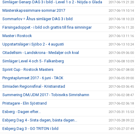
Simläger Genarp DAG 3 i bild - Level 1 o 2 - Nöjda o Glada
2017-06-19 21:20
Mästerskapssimmare sommar 2017
2017-06-19 10:14
Sommarlov = Åhus simläger DAG 3 i bild
2017-06-18 10:23
Färsingadoppet - i bild och grattis till fina simningar
2017-06-16 11:20
Master i Rostock
2017-06-13 11:16
Uppstartsläger i Sjöbo 2 - 4 augusti
2017-06-13 10:24
Citadellsim - Landskrona - Medaljer och kval
2017-06-09 06:00
Simläger Level 4 och 5 - Falkenberg
2017-06-08 10:09
Sprint Cup - Rostock Masters
2017-06-07 08:00
Pingstaplumset 2017 - 6 juni - TACK
2017-06-05 09:00
Simiaden Regionsfinal - Kristianstad
2017-06-03 06:45
Summering DM/JDM 2017 - Tobisviks Simrishamn
2017-06-02 08:47
Pristagare - Elin Sjöstrand
2017-06-02 06:18
Esberg - Dagen efter...
2017-05-31 15:53
Esbjerg Dag 4 - Sista dagen, bästa dagen...
2017-05-28 09:22
Esbjerg Dag 3 - GO TRITON i bild
2017-05-27 07:49