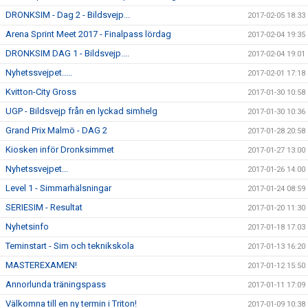
DRONKSIM - Dag 2 - Bildsvejp...
2017-02-05 18:33
Arena Sprint Meet 2017 - Finalpass lördag
2017-02-04 19:35
DRONKSIM DAG 1 - Bildsvejp....
2017-02-04 19:01
Nyhetssvejpet.....
2017-02-01 17:18
Kvitton-City Gross
2017-01-30 10:58
UGP - Bildsvejp från en lyckad simhelg
2017-01-30 10:36
Grand Prix Malmö - DAG 2
2017-01-28 20:58
Kiosken inför Dronksimmet
2017-01-27 13:00
Nyhetssvejpet...
2017-01-26 14:00
Level 1 - Simmarhälsningar
2017-01-24 08:59
SERIESIM - Resultat
2017-01-20 11:30
Nyhetsinfo
2017-01-18 17:03
Teminstart - Sim och teknikskola
2017-01-13 16:20
MASTEREXAMEN!
2017-01-12 15:50
Annorlunda träningspass
2017-01-11 17:09
Välkomna till en ny termin i Triton!
2017-01-09 10:38