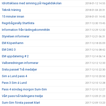
Idrottsklass med simning på Hagalidskolan
2018-01-12 14:55
Teknik träning
2018-01-04 20:31
15 minuter innan
2018-01-01 14:45
Regnbågsrally Startlista
2017-12-30 19:45
Information från tävlingskommittén
2017-12-29 12:32
Styrelsen informerar
2017-12-21 06:31
EM Köpenhamn
2017-12-18 05:09
EM DAG 3
2017-12-16 08:42
EM uppdatering # 2
2017-12-14 06:14
Valberedningen informerar
2017-12-12 12:33
Sista passet Två medaljer
2017-12-10 22:30
Sim a Lund pass 4
2017-12-10 20:50
Pass 3 Sim á Lund
2017-12-10 12:28
Pass 4 söndag morgon Sum-Sim
2017-12-10 12:27
Vårt pass två tävlingens tredje
2017-12-09 21:23
Sum-Sim första passet klart
2017-12-09 13:23