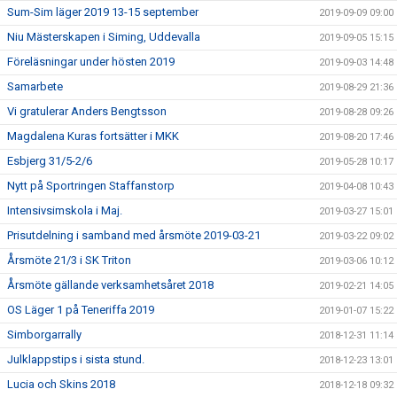
Sum-Sim läger 2019 13-15 september
2019-09-09 09:00
Niu Mästerskapen i Siming, Uddevalla
2019-09-05 15:15
Föreläsningar under hösten 2019
2019-09-03 14:48
Samarbete
2019-08-29 21:36
Vi gratulerar Anders Bengtsson
2019-08-28 09:26
Magdalena Kuras fortsätter i MKK
2019-08-20 17:46
Esbjerg 31/5-2/6
2019-05-28 10:17
Nytt på Sportringen Staffanstorp
2019-04-08 10:43
Intensivsimskola i Maj.
2019-03-27 15:01
Prisutdelning i samband med årsmöte 2019-03-21
2019-03-22 09:02
Årsmöte 21/3 i SK Triton
2019-03-06 10:12
Årsmöte gällande verksamhetsåret 2018
2019-02-21 14:05
OS Läger 1 på Teneriffa 2019
2019-01-07 15:22
Simborgarrally
2018-12-31 11:14
Julklappstips i sista stund.
2018-12-23 13:01
Lucia och Skins 2018
2018-12-18 09:32