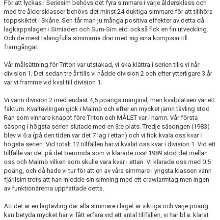
För att lyckas i Seriesim behövs det fyra simmare i varje åldersklass och
med tre åldersklasser behövs det minst 24 duktiga simmare för att tillhöra
toppskiktet i Skåne. Sen får man ju många positiva effekter av detta då
lagkappslagen i Simiaden och Sum-Sim etc. också fick en fin utveckling.
Och de mest talangfulla simmarna drar med sig sina kompisar till
framgångar.
Vår målsättning för Triton var utstakad, vi ska klättra i serien tills vi når
division 1. Det sedan tre år tills vi nådde division 2 och efter ytterligare 3 år
var vi framme vid kval till division 1.
Vi vann division 2 med endast 4,5 poängs marginal, men kvalplatsen var ett
faktum. Kvaltävlingen gick i Malmö och efter en mycket jämn tävling stod
Ran som vinnare knappt före Triton och MÅLET var i hamn. Vår första
säsong i högsta serien slutade med en 3:e plats. Tredje säsongen (1983)
blev vi 6:a (på den tiden var det 7 lag i ettan) och vi fick kvala oss kvar i
högsta serien. Vid totalt 12 tillfällen har vi kvalat oss kvar i division 1. Vid ett
tillfälle var det på det berömda som vi klarade oss! 1989 stod det mellan
oss och Malmö vilken som skulle vara kvar i ettan. Vi klarade oss med 0.5
poäng, och då hade vi tur för att en av våra simmare i yngsta klassen vann
fjärilsim trots att han inledde sin simning med ett crawlarmtag men ingen
av funktionärerna uppfattade detta.
Att det är en lagtävling där alla simmare i laget är viktiga och varje poäng
kan betyda mycket har vi fått erfara vid ett antal tillfällen, vi har bl.a. klarat