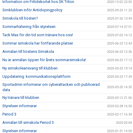
Information om Fritidskortet hos SK Triton
2025-12-02 22:05
Simklubben inför Antidopingpolicy
2025-09-25 11:25
Simskola till hösten?
2025-07-26 13:49
Sommarhälsning från styrelsen
2025-07-14 07:51
Tack Max för din tid som tränare hos oss!
2025-07-02 14:12
Sommar simskola har fortfarande platser
2025-06-23 12:43
Anmälan till höstens Simskola
2025-06-23 12:36
Nu är anmälan öppen för årets sommarsimskola!
2025-04-25 17:12
Ny simskoleansvarig till klubben
2025-03-25 19:14
Uppdatering: kommunikationsplattform
2025-03-23 17:39
Sportadmin informerar om cyberattacken och publicerad
2025-03-20 14:35
data
Ny tränare till klubben
2025-03-12 21:06
Styrelsen informerar
2025-02-28 16:50
Period 3
2025-02-17 16:34
Anmälan till simskola Period 3
2025-02-04
Styrelsen informerar
2025-01-31 14:00