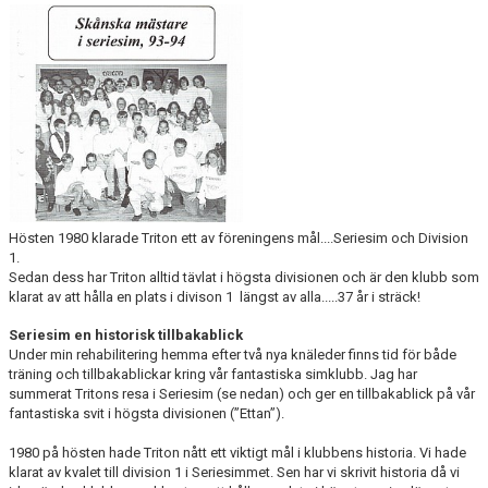
Hösten 1980 klarade Triton ett av föreningens mål....Seriesim och Division
1.
Sedan dess har Triton alltid tävlat i högsta divisionen och är den klubb som
klarat av att hålla en plats i divison 1 längst av alla.....37 år i sträck!
Seriesim en historisk tillbakablick
Under min rehabilitering hemma efter två nya knäleder finns tid för både
träning och tillbakablickar kring vår fantastiska simklubb. Jag har
summerat Tritons resa i Seriesim (se nedan) och ger en tillbakablick på vår
fantastiska svit i högsta divisionen (”Ettan”).
1980 på hösten hade Triton nått ett viktigt mål i klubbens historia. Vi hade
klarat av kvalet till division 1 i Seriesimmet. Sen har vi skrivit historia då vi