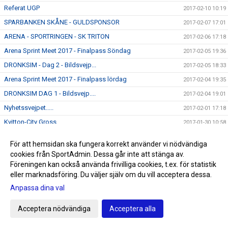
Referat UGP
2017-02-10 10:19
SPARBANKEN SKÅNE - GULDSPONSOR
2017-02-07 17:01
ARENA - SPORTRINGEN - SK TRITON
2017-02-06 17:18
Arena Sprint Meet 2017 - Finalpass Söndag
2017-02-05 19:36
DRONKSIM - Dag 2 - Bildsvejp...
2017-02-05 18:33
Arena Sprint Meet 2017 - Finalpass lördag
2017-02-04 19:35
DRONKSIM DAG 1 - Bildsvejp....
2017-02-04 19:01
Nyhetssvejpet.....
2017-02-01 17:18
Kvitton-City Gross
2017-01-30 10:58
UGP - Bildsvejp från en lyckad simhelg
2017-01-30 10:36
För att hemsidan ska fungera korrekt använder vi nödvändiga
Grand Prix Malmö - DAG 2
2017-01-28 20:58
cookies från SportAdmin. Dessa går inte att stänga av.
Föreningen kan också använda frivilliga cookies, t.ex. för statistik
Kiosken inför Dronksimmet
2017-01-27 13:00
eller marknadsföring. Du väljer själv om du vill acceptera dessa.
Nyhetssvejpet...
2017-01-26 14:00
Anpassa dina val
Level 1 - Simmarhälsningar
2017-01-24 08:59
SERIESIM - Resultat
Acceptera nödvändiga
Acceptera alla
2017-01-20 11:30
Nyhetsinfo
2017-01-18 17:03