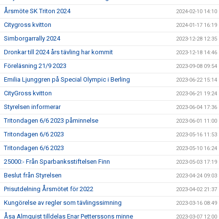
Årsmöte SK Triton 2024
2024-02-10 14:10
Citygross kvitton
2024-01-17 16:19
Simborgarrally 2024
2023-12-28 12:35
Dronkar till 2024 års tävling har kommit
2023-12-18 14:46
Föreläsning 21/9 2023
2023-09-08 09:54
Emilia Ljunggren på Special Olympic i Berling
2023-06-22 15:14
CityGross kvitton
2023-06-21 19:24
Styrelsen informerar
2023-06-04 17:36
Tritondagen 6/6 2023 påminnelse
2023-06-01 11:00
Tritondagen 6/6 2023
2023-05-16 11:53
Tritondagen 6/6 2023
2023-05-10 16:24
25000:- Från Sparbanksstiftelsen Finn
2023-05-03 17:19
Beslut från Styrelsen
2023-04-24 09:03
Prisutdelning Årsmötet för 2022
2023-04-02 21:37
Kungörelse av regler som tävlingssimning
2023-03-16 08:49
Åsa Almquist tilldelas Enar Petterssons minne
2023-03-07 12:00