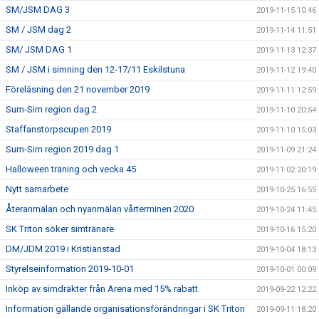
SM/JSM DAG 3
2019-11-15 10:46
SM / JSM dag 2
2019-11-14 11:51
SM/ JSM DAG 1
2019-11-13 12:37
SM / JSM i simning den 12-17/11 Eskilstuna
2019-11-12 19:40
Föreläsning den 21 november 2019
2019-11-11 12:59
Sum-Sim region dag 2
2019-11-10 20:54
Staffanstorpscupen 2019
2019-11-10 15:03
Sum-Sim region 2019 dag 1
2019-11-09 21:24
Halloween träning och vecka 45
2019-11-02 20:19
Nytt samarbete
2019-10-25 16:55
Återanmälan och nyanmälan vårterminen 2020
2019-10-24 11:45
SK Triton söker simtränare
2019-10-16 15:20
DM/JDM 2019 i Kristianstad
2019-10-04 18:13
Styrelseinformation 2019-10-01
2019-10-01 00:09
Inköp av simdräkter från Arena med 15% rabatt
2019-09-22 12:22
Information gällande organisationsförändringar i SK Triton
2019-09-11 18:20