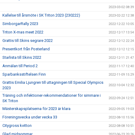
2023-03-02 08:39
Kallelse till årsmöte i SK Triton 2023 (230222)
2023-02-22 12:38
SimborgarRally 2023
2022-12-22 10:05
Triton X-mas meet 2022
2022-12-17 13:54
Grattis till Skins segrare 2022
2022-12-12 22:24
Presentkort från Posterland
2022-12-12 12:15
Starlista till Skins 2022
2022-12-11 21:47
Anmälan till Period 2
2022-11-17 12:40
Sparbanksstiftelsen Finn
2022-11-09 15:29
Grattis Emilia Ljungren till uttagningen till Special Olympics
2022-10-04 12:32
2023
Träning och infektioner-rekommendationer för simmare i
2022-09-24 12:51
SK Triton
Mästerskapsplatserna för 2023 är klara
2022-09-05 19:03
Föreningsvecka under vecka 33
2022-08-10 15:56
Citygross kvitton
2022-08-08 10:51
Glad midsommar
2022-06-23 20:26