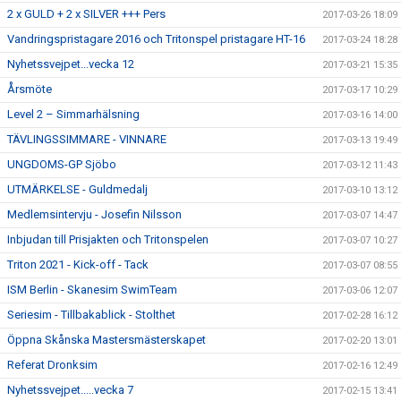
2 x GULD + 2 x SILVER +++ Pers
2017-03-26 18:09
Vandringspristagare 2016 och Tritonspel pristagare HT-16
2017-03-24 18:28
Nyhetssvejpet...vecka 12
2017-03-21 15:35
Årsmöte
2017-03-17 10:29
Level 2 – Simmarhälsning
2017-03-16 14:00
TÄVLINGSSIMMARE - VINNARE
2017-03-13 19:49
UNGDOMS-GP Sjöbo
2017-03-12 11:43
UTMÄRKELSE - Guldmedalj
2017-03-10 13:12
Medlemsintervju - Josefin Nilsson
2017-03-07 14:47
Inbjudan till Prisjakten och Tritonspelen
2017-03-07 10:27
Triton 2021 - Kick-off - Tack
2017-03-07 08:55
ISM Berlin - Skanesim SwimTeam
2017-03-06 12:07
Seriesim - Tillbakablick - Stolthet
2017-02-28 16:12
Öppna Skånska Mastersmästerskapet
2017-02-20 13:01
Referat Dronksim
2017-02-16 12:49
Nyhetssvejpet.....vecka 7
2017-02-15 13:41