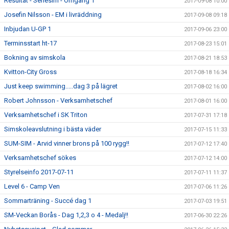
Resultat - Seriesim - Omgång 1
2017-09-08 10:00
Josefin Nilsson - EM i livräddning
2017-09-08 09:18
Inbjudan U-GP 1
2017-09-06 23:00
Terminsstart ht-17
2017-08-23 15:01
Bokning av simskola
2017-08-21 18:53
Kvitton-City Gross
2017-08-18 16:34
Just keep swimming.....dag 3 på lägret
2017-08-02 16:00
Robert Johnsson - Verksamhetschef
2017-08-01 16:00
Verksamhetschef i SK Triton
2017-07-31 17:18
Simskoleavslutning i bästa väder
2017-07-15 11:33
SUM-SIM - Arvid vinner brons på 100 rygg!!
2017-07-12 17:40
Verksamhetschef sökes
2017-07-12 14:00
Styrelseinfo 2017-07-11
2017-07-11 11:37
Level 6 - Camp Ven
2017-07-06 11:26
Sommarträning - Succé dag 1
2017-07-03 19:51
SM-Veckan Borås - Dag 1,2,3 o 4 - Medalj!!
2017-06-30 22:26