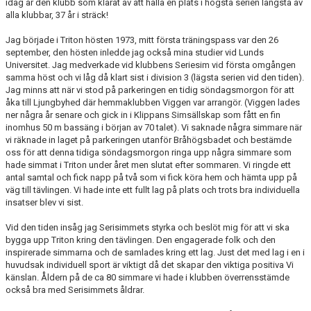
idag är den klubb som klarat av att hålla en plats i högsta serien längsta av
alla klubbar, 37 år i sträck!
Jag började i Triton hösten 1973, mitt första träningspass var den 26
september, den hösten inledde jag också mina studier vid Lunds
Universitet. Jag medverkade vid klubbens Seriesim vid första omgången
samma höst och vi låg då klart sist i division 3 (lägsta serien vid den tiden).
Jag minns att när vi stod på parkeringen en tidig söndagsmorgon för att
åka till Ljungbyhed där hemmaklubben Viggen var arrangör. (Viggen lades
ner några år senare och gick in i Klippans Simsällskap som fått en fin
inomhus 50 m bassäng i början av 70 talet). Vi saknade några simmare när
vi räknade in laget på parkeringen utanför Bråhögsbadet och bestämde
oss för att denna tidiga söndagsmorgon ringa upp några simmare som
hade simmat i Triton under året men slutat efter sommaren. Vi ringde ett
antal samtal och fick napp på två som vi fick köra hem och hämta upp på
väg till tävlingen. Vi hade inte ett fullt lag på plats och trots bra individuella
insatser blev vi sist.
Vid den tiden insåg jag Serisimmets styrka och beslöt mig för att vi ska
bygga upp Triton kring den tävlingen. Den engagerade folk och den
inspirerade simmarna och de samlades kring ett lag. Just det med lag i en i
huvudsak individuell sport är viktigt då det skapar den viktiga positiva Vi
känslan. Åldern på de ca 80 simmare vi hade i klubben överrensstämde
också bra med Serisimmets åldrar.