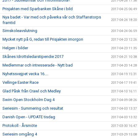
2017 - Jubileumsår och Tritonhistoria!!
2017-04-26 17:36
Prisjakten med Sparbanken Skåne i bild
2017-04-25 06:49
Nya badet - Var med och påverka vår och Staffanstorps
2017-04-24 18:20
framtid
Simskoleavslutning
2017-04-24 06:59
Mycket nytt på G, redan till Prisjakten imorgon
2017-04-23 12:26
Helgen i bilder
2017-04-23 11:35
Skånes Idrottsledarstipendie 2017
2017-04-21 10:38
Medlemmar och intresserade - Nytt bad
2017-04-20 14:28
Nyhetssvejpet vecka 16....
2017-04-19 15:31
Vellinge Easter Race
2017-04-17 19:41
Glad Påsk från Crawl och Medley
2017-04-10 16:11
Swim Open Stockholm Dag 4
2017-04-09 08:26
Seriesim - Summering och resultat
2017-04-03 13:37
Danish Open - UPDATE tisdag
2017-04-03 13:32
Protokoll - Årsmöte
2017-03-30 16:47
Seriesim omgång 4
2017-03-29 15:08