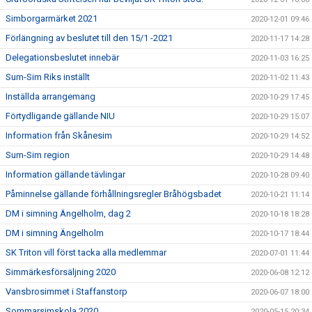
Simborgarmärket 2021
2020-12-01 09:46
Förlängning av beslutet till den 15/1 -2021
2020-11-17 14:28
Delegationsbeslutet innebär
2020-11-03 16:25
Sum-Sim Riks inställt
2020-11-02 11:43
Inställda arrangemang
2020-10-29 17:45
Förtydligande gällande NIU
2020-10-29 15:07
Information från Skånesim
2020-10-29 14:52
Sum-Sim region
2020-10-29 14:48
Information gällande tävlingar
2020-10-28 09:40
Påminnelse gällande förhållningsregler Bråhögsbadet
2020-10-21 11:14
DM i simning Ängelholm, dag 2
2020-10-18 18:28
DM i simning Ängelholm
2020-10-17 18:44
SK Triton vill först tacka alla medlemmar
2020-07-01 11:44
Simmärkesförsäljning 2020
2020-06-08 12:12
Vansbrosimmet i Staffanstorp
2020-06-07 18:00
Sommarsimskola 2020
2020-05-15 20:34