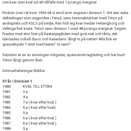
oss kvar utan kval vid ett tillfälle med 1 poängs marginal.
Pricken över I:et kom 1994 då vi stod som segrare i division 1. Vid den sista
deltävlingen som avgjordes i Ystad, vann hemmaklubben med Triton på
andraplats och KSLS på tredje, Ran höll sig kvar medan Helsingborg och
Vellinge fick kvala. Triton vann division 1 med 48 poängs marginal. Segern
firades med stor fest på Kastanjegården med god mat och tårta, det
dansades också disco och kasedans långt in på natten! Alla fick en
specialtryckt T-shirt med texten” Vi vann”!
Seriesim är en av simningen roligaste, spännande lagtävling och har burit
Triton långt genom åren.
Simmarhälsningar Bebbe
37 år i Division 1
1980 KVAL TILL ETTAN
1981 3:a
1982 4:a
1983 7:a ( kvar efter kval )
1984 6:a ( kvar efter kval)
1985 5:a
1986 6:a ( kvar efter kval )
1987 6:a ( kvar efter kval )
1988 5:a