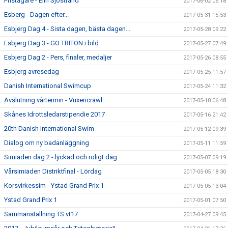
Pristagare - Elin Sjöstrand
2017-06-02 06:18
Esberg - Dagen efter...
2017-05-31 15:53
Esbjerg Dag 4 - Sista dagen, bästa dagen...
2017-05-28 09:22
Esbjerg Dag 3 - GO TRITON i bild
2017-05-27 07:49
Esbjerg Dag 2 - Pers, finaler, medaljer
2017-05-26 08:55
Esbjerg avresedag
2017-05-25 11:57
Danish International Swimcup
2017-05-24 11:32
Avslutning vårtermin - Vuxencrawl
2017-05-18 06:48
Skånes Idrottsledarstipendie 2017
2017-05-16 21:42
20th Danish International Swim
2017-05-12 09:39
Dialog om ny badanläggning
2017-05-11 11:59
Simiaden dag 2 - lyckad och roligt dag
2017-05-07 09:19
Vårsimiaden Distriktfinal - Lördag
2017-05-05 18:30
Korsvirkessim - Ystad Grand Prix 1
2017-05-05 13:04
Ystad Grand Prix 1
2017-05-01 07:50
Sammanställning TS vt17
2017-04-27 09:45