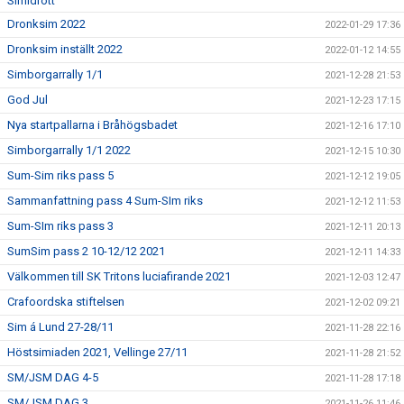
Simidrott
Dronksim 2022
2022-01-29 17:36
Dronksim inställt 2022
2022-01-12 14:55
Simborgarrally 1/1
2021-12-28 21:53
God Jul
2021-12-23 17:15
Nya startpallarna i Bråhögsbadet
2021-12-16 17:10
Simborgarrally 1/1 2022
2021-12-15 10:30
Sum-Sim riks pass 5
2021-12-12 19:05
Sammanfattning pass 4 Sum-SIm riks
2021-12-12 11:53
Sum-SIm riks pass 3
2021-12-11 20:13
SumSim pass 2 10-12/12 2021
2021-12-11 14:33
Välkommen till SK Tritons luciafirande 2021
2021-12-03 12:47
Crafoordska stiftelsen
2021-12-02 09:21
Sim á Lund 27-28/11
2021-11-28 22:16
Höstsimiaden 2021, Vellinge 27/11
2021-11-28 21:52
SM/JSM DAG 4-5
2021-11-28 17:18
SM/JSM DAG 3
2021-11-26 11:46