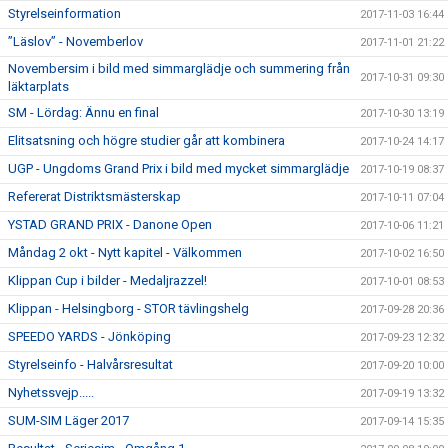
Styrelseinformation
2017-11-03 16:44
”Läslov” - Novemberlov
2017-11-01 21:22
Novembersim i bild med simmarglädje och summering från
2017-10-31 09:30
läktarplats
SM - Lördag: Ännu en final
2017-10-30 13:19
Elitsatsning och högre studier går att kombinera
2017-10-24 14:17
UGP - Ungdoms Grand Prix i bild med mycket simmarglädje
2017-10-19 08:37
Refererat Distriktsmästerskap
2017-10-11 07:04
YSTAD GRAND PRIX - Danone Open
2017-10-06 11:21
Måndag 2 okt - Nytt kapitel - Välkommen
2017-10-02 16:50
Klippan Cup i bilder - Medaljrazzel!
2017-10-01 08:53
Klippan - Helsingborg - STOR tävlingshelg
2017-09-28 20:36
SPEEDO YARDS - Jönköping
2017-09-23 12:32
Styrelseinfo - Halvårsresultat
2017-09-20 10:00
Nyhetssvejp.....
2017-09-19 13:32
SUM-SIM Läger 2017
2017-09-14 15:35