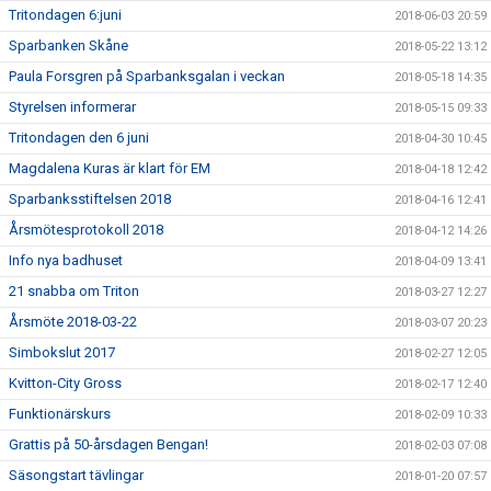
Tritondagen 6:juni
2018-06-03 20:59
Sparbanken Skåne
2018-05-22 13:12
Paula Forsgren på Sparbanksgalan i veckan
2018-05-18 14:35
Styrelsen informerar
2018-05-15 09:33
Tritondagen den 6 juni
2018-04-30 10:45
Magdalena Kuras är klart för EM
2018-04-18 12:42
Sparbanksstiftelsen 2018
2018-04-16 12:41
Årsmötesprotokoll 2018
2018-04-12 14:26
Info nya badhuset
2018-04-09 13:41
21 snabba om Triton
2018-03-27 12:27
Årsmöte 2018-03-22
2018-03-07 20:23
Simbokslut 2017
2018-02-27 12:05
Kvitton-City Gross
2018-02-17 12:40
Funktionärskurs
2018-02-09 10:33
Grattis på 50-årsdagen Bengan!
2018-02-03 07:08
Säsongstart tävlingar
2018-01-20 07:57