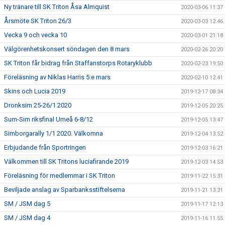
Ny tränare till SK Triton Åsa Almquist
2020-03-06 11:37
Årsmöte SK Triton 26/3
2020-03-03 12:46
Vecka 9 och vecka 10
2020-03-01 21:18
Välgörenhetskonsert söndagen den 8 mars
2020-02-26 20:20
SK Triton får bidrag från Staffanstorps Rotaryklubb
2020-02-23 19:50
Föreläsning av Niklas Harris 5:e mars
2020-02-10 12:41
Skins och Lucia 2019
2019-12-17 08:34
Dronksim 25-26/1 2020
2019-12-05 20:25
Sum-Sim riksfinal Umeå 6-8/12
2019-12-05 13:47
Simborgarally 1/1 2020. Välkomna
2019-12-04 13:52
Erbjudande från Sportringen
2019-12-03 16:21
Välkommen till SK Tritons luciafirande 2019
2019-12-03 14:53
Föreläsning för medlemmar i SK Triton
2019-11-22 15:31
Beviljade anslag av Sparbanksstiftelserna
2019-11-21 13:31
SM / JSM dag 5
2019-11-17 12:13
SM / JSM dag 4
2019-11-16 11:55