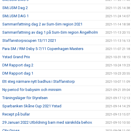
SM/JSM Dag 2
2021-11-25 14:38
SM/JSM DAG 1
2021-11-24 14:07
Sammanfattning dag 2 av Sum-Sim region 2021
2021-11-14 18:58
Sammanfattning av dag 1 på Sum-Sim region Ängelholm
2021-11-13 20:15
Staffanstorpscupen 13/11 2021
2021-11-13 16:13
Para SM / RM Osby 5-7/11 Copenhagen Masters
2021-11-07 21:18
Ystad Grand Prix
2021-10-31 18:15
DM Rapport dag 2
2021-10-24 19:23
DM Rapport dag 1
2021-10-23 20:55
Ett steg närmare nytt badhus i Staffanstorp
2021-10-07 11:09
Ny period för babysim och minisim
2021-09-21 09:04
Träningsläger för Styrelsen
2021-09-17 12:13
Sparbanken Skåne Cup 2021 Ystad
2021-09-14 14:29
Recept på bullar
2021-09-13 15:07
29 Januari 2022 Utbildning barn med särskilda behov.
2021-09-10 10:50
City Gross
2021-09-08 11:00