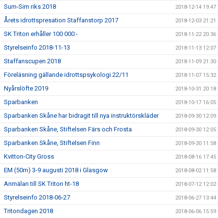
Sum-Sim riks 2018
2018-12-14 19:47
Årets idrottspresation Staffanstorp 2017
2018-12-03 21:21
SK Triton erhåller 100 000:-
2018-11-22 20:36
Styrelseinfo 2018-11-13
2018-11-13 12:07
Staffanscupen 2018
2018-11-09 21:30
Föreläsning gällande idrottspsykologi 22/11
2018-11-07 15:32
Nyårslöfte 2019
2018-10-31 20:18
Sparbanken
2018-10-17 16:05
Sparbanken Skåne har bidragit till nya instruktörskläder
2018-09-30 12:09
Sparbanken Skåne, Stiftelsen Färs och Frosta
2018-09-30 12:05
Sparbanken Skåne, Stiftelsen Finn
2018-09-30 11:58
Kvitton-City Gross
2018-08-16 17:45
EM (50m) 3-9 augusti 2018 i Glasgow
2018-08-02 11:58
Anmälan till SK Triton ht-18
2018-07-12 12:02
Styrelseinfo 2018-06-27
2018-06-27 13:44
Tritondagen 2018
2018-06-06 15:59