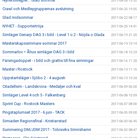
Nyhetssvejpet....Glad sommar
2017-06-26 15:32
Crawl och Medleygruppernas avslutning
2017-06-25 19:05
Glad midsommar
2017-06-22 08:17
NYHET - Supportertröja
2017-06-20 14:41
Simläger Genarp DAG 3 i bild - Level 1 o 2 - Nöjda o Glada
2017-06-19 21:20
Mästerskapssimmare sommar 2017
2017-06-19 10:14
Sommarlov = Åhus simläger DAG 3 i bild
2017-06-18 10:23
Färsingadoppet - i bild och grattis till fina simningar
2017-06-16 11:20
Master i Rostock
2017-06-13 11:16
Uppstartsläger i Sjöbo 2 - 4 augusti
2017-06-13 10:24
Citadellsim - Landskrona - Medaljer och kval
2017-06-09 06:00
Simläger Level 4 och 5 - Falkenberg
2017-06-08 10:09
Sprint Cup - Rostock Masters
2017-06-07 08:00
Pingstaplumset 2017 - 6 juni - TACK
2017-06-05 09:00
Simiaden Regionsfinal - Kristianstad
2017-06-03 06:45
Summering DM/JDM 2017 - Tobisviks Simrishamn
2017-06-02 08:47