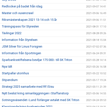
Redlocker på badet från idag.
2021-09-07 14:41
Master och vuxencrawl
2021-09-06 16:49
Riksmästerskapen 2021 13-14 och 15 år
2021-09-06 11:51
Träningspass för Styreslen
2021-08-31 17:10
Tävlingar 2022
2021-08-28 09:26
Information från Styrelsen
2021-08-18 15:04
JSM Silver för Linus Forsgren
2021-07-02 07:36
Information från Sportringen
2021-06-24 09:31
Sparbanksstiftelsena beviljar 175 000:- till SK Triton
2021-05-28 14:14
Nya tält
2021-05-26 16:58
Startpallar utomhus
2021-05-22 10:52
Stipendium
2021-05-17 19:24
Strategi 2025 samarbete med RF/Sisu
2021-05-11 21:39
Nytt beslut kring simanläggningen i Staffanstorp
2021-05-06 14:55
Sotningsväsendet i Lund förlänger avtalet med SK Triton
2021-04-24 09:53
Klargörande kring kvalperioden 2021
2021-04-13 19:31