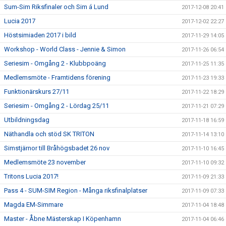
Sum-Sim Riksfinaler och Sim á Lund
2017-12-08 20:41
Lucia 2017
2017-12-02 22:27
Höstsimiaden 2017 i bild
2017-11-29 14:05
Workshop - World Class - Jennie & Simon
2017-11-26 06:54
Seriesim - Omgång 2 - Klubbpoäng
2017-11-25 11:35
Medlemsmöte - Framtidens förening
2017-11-23 19:33
Funktionärskurs 27/11
2017-11-22 18:29
Seriesim - Omgång 2 - Lördag 25/11
2017-11-21 07:29
Utbildningsdag
2017-11-18 16:59
Näthandla och stöd SK TRITON
2017-11-14 13:10
Simstjärnor till Bråhögsbadet 26 nov
2017-11-10 16:45
Medlemsmöte 23 november
2017-11-10 09:32
Tritons Lucia 2017!
2017-11-09 21:33
Pass 4 - SUM-SIM Region - Många riksfinalplatser
2017-11-09 07:33
Magda EM-Simmare
2017-11-04 18:48
Master - Åbne Mästerskap I Köpenhamn
2017-11-04 06:46