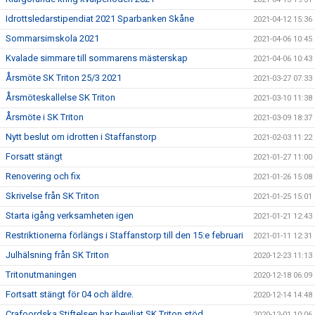
Idrottsledarstipendiat 2021 Sparbanken Skåne
2021-04-12 15:36
Sommarsimskola 2021
2021-04-06 10:45
Kvalade simmare till sommarens mästerskap
2021-04-06 10:43
Årsmöte SK Triton 25/3 2021
2021-03-27 07:33
Årsmöteskallelse SK Triton
2021-03-10 11:38
Årsmöte i SK Triton
2021-03-09 18:37
Nytt beslut om idrotten i Staffanstorp
2021-02-03 11:22
Forsatt stängt
2021-01-27 11:00
Renovering och fix
2021-01-26 15:08
Skrivelse från SK Triton
2021-01-25 15:01
Starta igång verksamheten igen
2021-01-21 12:43
Restriktionerna förlängs i Staffanstorp till den 15:e februari
2021-01-11 12:31
Julhälsning från SK Triton
2020-12-23 11:13
Tritonutmaningen
2020-12-18 06:09
Fortsatt stängt för 04 och äldre.
2020-12-14 14:48
Crafoordska Stiftelsen har beviljat SK Triton stöd.
2020-12-01 10:06