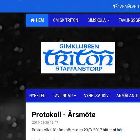
ANMÄLAN TI
HEM
OM SK TRITON
SIMSKOLA
TÄVLINGSG
NYHETER
TÄVLINGAR
NYHETSARKIV
ANMÄLAN TI
Protokoll - Årsmöte
2017-03-30 16:47
Protokollet för årsmötet den 23/3-2017 hittar ni
här
!