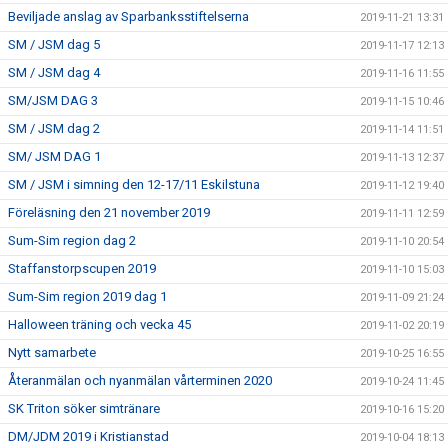
Beviljade anslag av Sparbanksstiftelserna
2019-11-21 13:31
SM / JSM dag 5
2019-11-17 12:13
SM / JSM dag 4
2019-11-16 11:55
SM/JSM DAG 3
2019-11-15 10:46
SM / JSM dag 2
2019-11-14 11:51
SM/ JSM DAG 1
2019-11-13 12:37
SM / JSM i simning den 12-17/11 Eskilstuna
2019-11-12 19:40
Föreläsning den 21 november 2019
2019-11-11 12:59
Sum-Sim region dag 2
2019-11-10 20:54
Staffanstorpscupen 2019
2019-11-10 15:03
Sum-Sim region 2019 dag 1
2019-11-09 21:24
Halloween träning och vecka 45
2019-11-02 20:19
Nytt samarbete
2019-10-25 16:55
Återanmälan och nyanmälan vårterminen 2020
2019-10-24 11:45
SK Triton söker simtränare
2019-10-16 15:20
DM/JDM 2019 i Kristianstad
2019-10-04 18:13