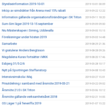
Styrelseinformation 2019-10-01
2019-10-01 00:09
Inköp av simdräkter från Arena med 15% rabatt
2019-09-22 12:22
Information gällande organisationsförändringar i SK Triton
2019-09-11 18:20
Sum-Sim läger 2019 13-15 september
2019-09-09 09:00
Niu Mästerskapen i Siming, Uddevalla
2019-09-05 15:15
Föreläsningar under hösten 2019
2019-09-03 14:48
Samarbete
2019-08-29 21:36
Vi gratulerar Anders Bengtsson
2019-08-28 09:26
Magdalena Kuras fortsätter i MKK
2019-08-20 17:46
Esbjerg 31/5-2/6
2019-05-28 10:17
Nytt på Sportringen Staffanstorp
2019-04-08 10:43
Intensivsimskola i Maj.
2019-03-27 15:01
Prisutdelning i samband med årsmöte 2019-03-21
2019-03-22 09:02
Årsmöte 21/3 i SK Triton
2019-03-06 10:12
Årsmöte gällande verksamhetsåret 2018
2019-02-21 14:05
OS Läger 1 på Teneriffa 2019
2019-01-07 15:22