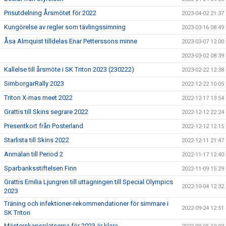
Prisutdelning Årsmötet för 2022
2023-04-02 21:37
Kungörelse av regler som tävlingssimning
2023-03-16 08:49
Åsa Almquist tilldelas Enar Petterssons minne
2023-03-07 12:00
2023-03-02 08:39
Kallelse till årsmöte i SK Triton 2023 (230222)
2023-02-22 12:38
SimborgarRally 2023
2022-12-22 10:05
Triton X-mas meet 2022
2022-12-17 13:54
Grattis till Skins segrare 2022
2022-12-12 22:24
Presentkort från Posterland
2022-12-12 12:15
Starlista till Skins 2022
2022-12-11 21:47
Anmälan till Period 2
2022-11-17 12:40
Sparbanksstiftelsen Finn
2022-11-09 15:29
Grattis Emilia Ljungren till uttagningen till Special Olympics
2022-10-04 12:32
2023
Träning och infektioner-rekommendationer för simmare i
2022-09-24 12:51
SK Triton
Mästerskapsplatserna för 2023 är klara