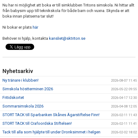
Nu har ni möjlighet att boka er till simklubben Tritons simskola. Ni hittar allt
från babysim upp till teknikskola för både barn och vuxna. Skynda er att
boka innan platserna tar slut!
Ni bokar er plats
här
Behöver ni hjälp, kontakta
kansliet@sktriton.se
Nyhetsarkiv
Ny tränare i klubben!
2026-08-07 11:45
Simskola höstterminen 2026
2026-05-22 09:55
Fritidskortet
2026-04-17 12:30
Sommarsimskola 2026
2026-04-08 12:05
STORT TACK till Sparbanken Skånes Ägarstiftelse Finn!
2026-02-11 11:43
STORT TACK till Crafoordska Stiftelsen!
2026-02-11 11:41
Tack till alla som hjälpte till under Dronksimmet i helgen
2026-02-02 18:02