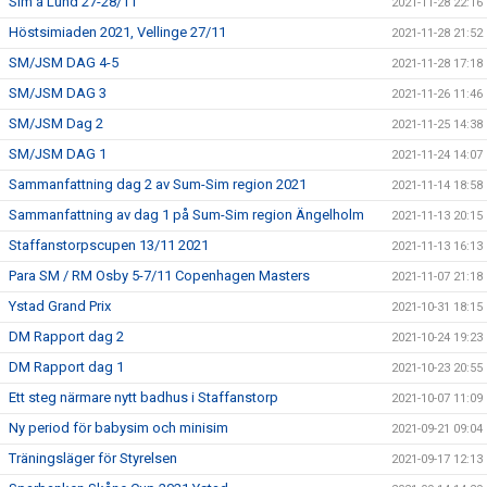
Sim á Lund 27-28/11
2021-11-28 22:16
Höstsimiaden 2021, Vellinge 27/11
2021-11-28 21:52
SM/JSM DAG 4-5
2021-11-28 17:18
SM/JSM DAG 3
2021-11-26 11:46
SM/JSM Dag 2
2021-11-25 14:38
SM/JSM DAG 1
2021-11-24 14:07
Sammanfattning dag 2 av Sum-Sim region 2021
2021-11-14 18:58
Sammanfattning av dag 1 på Sum-Sim region Ängelholm
2021-11-13 20:15
Staffanstorpscupen 13/11 2021
2021-11-13 16:13
Para SM / RM Osby 5-7/11 Copenhagen Masters
2021-11-07 21:18
Ystad Grand Prix
2021-10-31 18:15
DM Rapport dag 2
2021-10-24 19:23
DM Rapport dag 1
2021-10-23 20:55
Ett steg närmare nytt badhus i Staffanstorp
2021-10-07 11:09
Ny period för babysim och minisim
2021-09-21 09:04
Träningsläger för Styrelsen
2021-09-17 12:13