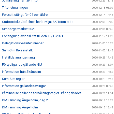
Julhälsning från SK Triton
2020-12-23 11:13
Tritonutmaningen
2020-12-18 06:09
Fortsatt stängt för 04 och äldre.
2020-12-14 14:48
Crafoordska Stiftelsen har beviljat SK Triton stöd.
2020-12-01 10:06
Simborgarmärket 2021
2020-12-01 09:46
Förlängning av beslutet till den 15/1 -2021
2020-11-17 14:28
Delegationsbeslutet innebär
2020-11-03 16:25
Sum-Sim Riks inställt
2020-11-02 11:43
Inställda arrangemang
2020-10-29 17:45
Förtydligande gällande NIU
2020-10-29 15:07
Information från Skånesim
2020-10-29 14:52
Sum-Sim region
2020-10-29 14:48
Information gällande tävlingar
2020-10-28 09:40
Påminnelse gällande förhållningsregler Bråhögsbadet
2020-10-21 11:14
DM i simning Ängelholm, dag 2
2020-10-18 18:28
DM i simning Ängelholm
2020-10-17 18:44