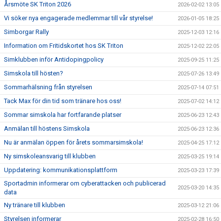
Årsmöte SK Triton 2026
2026-02-02 13:05
Vi söker nya engagerade medlemmar till vår styrelse!
2026-01-05 18:25
Simborgar Rally
2025-12-03 12:16
Information om Fritidskortet hos SK Triton
2025-12-02 22:05
Simklubben inför Antidopingpolicy
2025-09-25 11:25
Simskola till hösten?
2025-07-26 13:49
Sommarhälsning från styrelsen
2025-07-14 07:51
Tack Max för din tid som tränare hos oss!
2025-07-02 14:12
Sommar simskola har fortfarande platser
2025-06-23 12:43
Anmälan till höstens Simskola
2025-06-23 12:36
Nu är anmälan öppen för årets sommarsimskola!
2025-04-25 17:12
Ny simskoleansvarig till klubben
2025-03-25 19:14
Uppdatering: kommunikationsplattform
2025-03-23 17:39
Sportadmin informerar om cyberattacken och publicerad
2025-03-20 14:35
data
Ny tränare till klubben
2025-03-12 21:06
Styrelsen informerar
2025-02-28 16:50