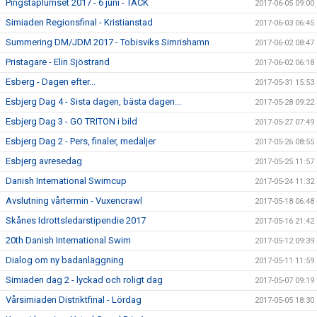
Pingstaplumset 2017 - 6 juni - TACK
2017-06-05 09:00
Simiaden Regionsfinal - Kristianstad
2017-06-03 06:45
Summering DM/JDM 2017 - Tobisviks Simrishamn
2017-06-02 08:47
Pristagare - Elin Sjöstrand
2017-06-02 06:18
Esberg - Dagen efter...
2017-05-31 15:53
Esbjerg Dag 4 - Sista dagen, bästa dagen...
2017-05-28 09:22
Esbjerg Dag 3 - GO TRITON i bild
2017-05-27 07:49
Esbjerg Dag 2 - Pers, finaler, medaljer
2017-05-26 08:55
Esbjerg avresedag
2017-05-25 11:57
Danish International Swimcup
2017-05-24 11:32
Avslutning vårtermin - Vuxencrawl
2017-05-18 06:48
Skånes Idrottsledarstipendie 2017
2017-05-16 21:42
20th Danish International Swim
2017-05-12 09:39
Dialog om ny badanläggning
2017-05-11 11:59
Simiaden dag 2 - lyckad och roligt dag
2017-05-07 09:19
Vårsimiaden Distriktfinal - Lördag
2017-05-05 18:30