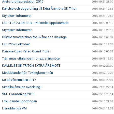
Årets idrottsprestation 2015
2016-10-21 21:00
Kallelse och dagordning till Extra Årsmöte SK Triton
2016-10-21 19:55
Styrelsen informerar
2016-10-21 19:52
UGP 4 22-23 oktober - Passtider uppdaterade
2016-10-20 09:16
Styrelsen informerar
2016-10-19 20:13
Distriktsmästerskap för Skåne och Blekinge
2016-10-18 09:32
UGP 22-23 oktober
2016-10-10 12:38
Danone Open Ystad Grand Prix 2
2016-10-10 00:52
Tränarnas uttalande inför extra årsmöte
2016-10-05 15:50
KALLELSE SK TRITON EXTRA ÅRSMÖTE
2016-10-02 22:00
Meddelande från Tävlingkommitén
2016-10-02 12:22
Kö till vårterminen 2017
2016-10-01 20:01
Simallskånskan avdelning 1
2016-09-29 22:14
VM i Livräddning 2016
2016-09-19 23:14
Erbjudande Sportringen
2016-09-10 21:09
Livräddnings VM
2016-09-01 18:58