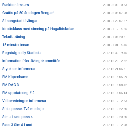
Funktionärskurs
2018-02-09 10:33
Grattis på 50-årsdagen Bengan!
2018-02-03 07:08
Säsongstart tävlingar
2018-01-20 07:57
Idrottsklass med simning på Hagalidskolan
2018-01-12 14:55
Teknik träning
2018-01-04 20:31
15 minuter innan
2018-01-01 14:45
Regnbågsrally Startlista
2017-12-30 19:45
Information från tävlingskommittén
2017-12-29 12:32
Styrelsen informerar
2017-12-21 06:31
EM Köpenhamn
2017-12-18 05:09
EM DAG 3
2017-12-16 08:42
EM uppdatering # 2
2017-12-14 06:14
Valberedningen informerar
2017-12-12 12:33
Sista passet Två medaljer
2017-12-10 22:30
Sim a Lund pass 4
2017-12-10 20:50
Pass 3 Sim á Lund
2017-12-10 12:28