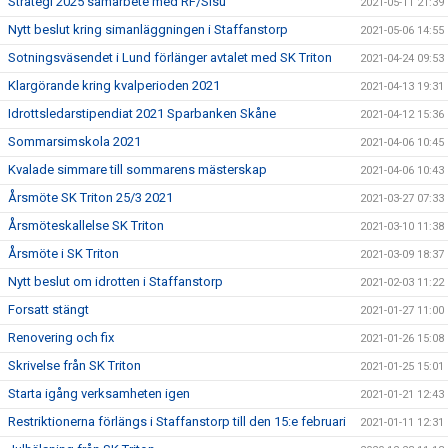
Strategi 2025 samarbete med RF/Sisu
2021-05-11 21:39
Nytt beslut kring simanläggningen i Staffanstorp
2021-05-06 14:55
Sotningsväsendet i Lund förlänger avtalet med SK Triton
2021-04-24 09:53
Klargörande kring kvalperioden 2021
2021-04-13 19:31
Idrottsledarstipendiat 2021 Sparbanken Skåne
2021-04-12 15:36
Sommarsimskola 2021
2021-04-06 10:45
Kvalade simmare till sommarens mästerskap
2021-04-06 10:43
Årsmöte SK Triton 25/3 2021
2021-03-27 07:33
Årsmöteskallelse SK Triton
2021-03-10 11:38
Årsmöte i SK Triton
2021-03-09 18:37
Nytt beslut om idrotten i Staffanstorp
2021-02-03 11:22
Forsatt stängt
2021-01-27 11:00
Renovering och fix
2021-01-26 15:08
Skrivelse från SK Triton
2021-01-25 15:01
Starta igång verksamheten igen
2021-01-21 12:43
Restriktionerna förlängs i Staffanstorp till den 15:e februari
2021-01-11 12:31