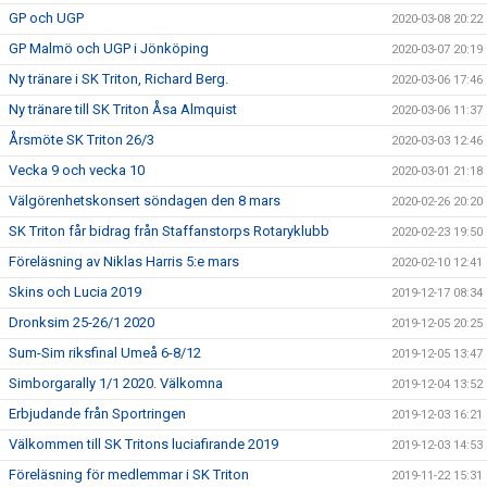
GP och UGP
2020-03-08 20:22
GP Malmö och UGP i Jönköping
2020-03-07 20:19
Ny tränare i SK Triton, Richard Berg.
2020-03-06 17:46
Ny tränare till SK Triton Åsa Almquist
2020-03-06 11:37
Årsmöte SK Triton 26/3
2020-03-03 12:46
Vecka 9 och vecka 10
2020-03-01 21:18
Välgörenhetskonsert söndagen den 8 mars
2020-02-26 20:20
SK Triton får bidrag från Staffanstorps Rotaryklubb
2020-02-23 19:50
Föreläsning av Niklas Harris 5:e mars
2020-02-10 12:41
Skins och Lucia 2019
2019-12-17 08:34
Dronksim 25-26/1 2020
2019-12-05 20:25
Sum-Sim riksfinal Umeå 6-8/12
2019-12-05 13:47
Simborgarally 1/1 2020. Välkomna
2019-12-04 13:52
Erbjudande från Sportringen
2019-12-03 16:21
Välkommen till SK Tritons luciafirande 2019
2019-12-03 14:53
Föreläsning för medlemmar i SK Triton
2019-11-22 15:31