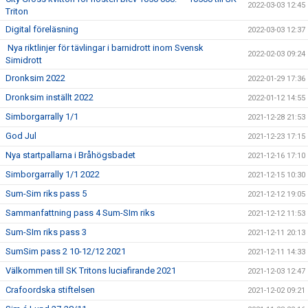
2022-03-03 12:45
Triton
Digital föreläsning
2022-03-03 12:37
Nya riktlinjer för tävlingar i barnidrott inom Svensk
2022-02-03 09:24
Simidrott
Dronksim 2022
2022-01-29 17:36
Dronksim inställt 2022
2022-01-12 14:55
Simborgarrally 1/1
2021-12-28 21:53
God Jul
2021-12-23 17:15
Nya startpallarna i Bråhögsbadet
2021-12-16 17:10
Simborgarrally 1/1 2022
2021-12-15 10:30
Sum-Sim riks pass 5
2021-12-12 19:05
Sammanfattning pass 4 Sum-SIm riks
2021-12-12 11:53
Sum-SIm riks pass 3
2021-12-11 20:13
SumSim pass 2 10-12/12 2021
2021-12-11 14:33
Välkommen till SK Tritons luciafirande 2021
2021-12-03 12:47
Crafoordska stiftelsen
2021-12-02 09:21