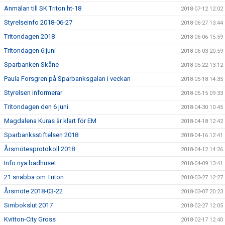
Anmälan till SK Triton ht-18
2018-07-12 12:02
Styrelseinfo 2018-06-27
2018-06-27 13:44
Tritondagen 2018
2018-06-06 15:59
Tritondagen 6:juni
2018-06-03 20:59
Sparbanken Skåne
2018-05-22 13:12
Paula Forsgren på Sparbanksgalan i veckan
2018-05-18 14:35
Styrelsen informerar
2018-05-15 09:33
Tritondagen den 6 juni
2018-04-30 10:45
Magdalena Kuras är klart för EM
2018-04-18 12:42
Sparbanksstiftelsen 2018
2018-04-16 12:41
Årsmötesprotokoll 2018
2018-04-12 14:26
Info nya badhuset
2018-04-09 13:41
21 snabba om Triton
2018-03-27 12:27
Årsmöte 2018-03-22
2018-03-07 20:23
Simbokslut 2017
2018-02-27 12:05
Kvitton-City Gross
2018-02-17 12:40