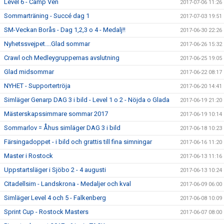
Level 6 - Camp Ven
2017-07-06 11:26
Sommarträning - Succé dag 1
2017-07-03 19:51
SM-Veckan Borås - Dag 1,2,3 o 4 - Medalj!!
2017-06-30 22:26
Nyhetssvejpet....Glad sommar
2017-06-26 15:32
Crawl och Medleygruppernas avslutning
2017-06-25 19:05
Glad midsommar
2017-06-22 08:17
NYHET - Supportertröja
2017-06-20 14:41
Simläger Genarp DAG 3 i bild - Level 1 o 2 - Nöjda o Glada
2017-06-19 21:20
Mästerskapssimmare sommar 2017
2017-06-19 10:14
Sommarlov = Åhus simläger DAG 3 i bild
2017-06-18 10:23
Färsingadoppet - i bild och grattis till fina simningar
2017-06-16 11:20
Master i Rostock
2017-06-13 11:16
Uppstartsläger i Sjöbo 2 - 4 augusti
2017-06-13 10:24
Citadellsim - Landskrona - Medaljer och kval
2017-06-09 06:00
Simläger Level 4 och 5 - Falkenberg
2017-06-08 10:09
Sprint Cup - Rostock Masters
2017-06-07 08:00