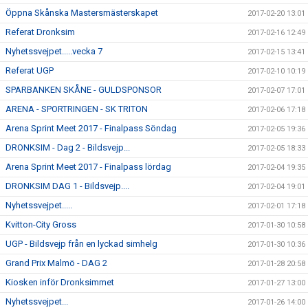
Öppna Skånska Mastersmästerskapet
2017-02-20 13:01
Referat Dronksim
2017-02-16 12:49
Nyhetssvejpet.....vecka 7
2017-02-15 13:41
Referat UGP
2017-02-10 10:19
SPARBANKEN SKÅNE - GULDSPONSOR
2017-02-07 17:01
ARENA - SPORTRINGEN - SK TRITON
2017-02-06 17:18
Arena Sprint Meet 2017 - Finalpass Söndag
2017-02-05 19:36
DRONKSIM - Dag 2 - Bildsvejp...
2017-02-05 18:33
Arena Sprint Meet 2017 - Finalpass lördag
2017-02-04 19:35
DRONKSIM DAG 1 - Bildsvejp....
2017-02-04 19:01
Nyhetssvejpet.....
2017-02-01 17:18
Kvitton-City Gross
2017-01-30 10:58
UGP - Bildsvejp från en lyckad simhelg
2017-01-30 10:36
Grand Prix Malmö - DAG 2
2017-01-28 20:58
Kiosken inför Dronksimmet
2017-01-27 13:00
Nyhetssvejpet...
2017-01-26 14:00