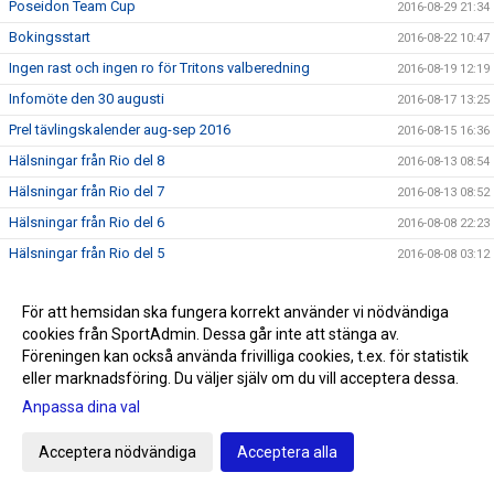
Poseidon Team Cup
2016-08-29 21:34
Bokingsstart
2016-08-22 10:47
Ingen rast och ingen ro för Tritons valberedning
2016-08-19 12:19
Infomöte den 30 augusti
2016-08-17 13:25
Prel tävlingskalender aug-sep 2016
2016-08-15 16:36
Hälsningar från Rio del 8
2016-08-13 08:54
Hälsningar från Rio del 7
2016-08-13 08:52
Hälsningar från Rio del 6
2016-08-08 22:23
Hälsningar från Rio del 5
2016-08-08 03:12
Hälsningar från Rio del 4
2016-08-06 02:34
För att hemsidan ska fungera korrekt använder vi nödvändiga
Hälsningar från Rio del 3
2016-08-04 11:02
cookies från SportAdmin. Dessa går inte att stänga av.
Hälsningar från Rio del 2
2016-08-01 09:02
Föreningen kan också använda frivilliga cookies, t.ex. för statistik
Första hälsningen från Rio
eller marknadsföring. Du väljer själv om du vill acceptera dessa.
2016-07-28 22:40
Anpassa dina val
SNART OLYMPISKA SOMMARSPELEN 2016
2016-07-24 11:59
Triton i radio
2016-07-20 13:00
Acceptera nödvändiga
Acceptera alla
Sommarrea på Sportringen
2016-07-12 22:19