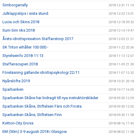
Simborgarrally
2018-12-31 11:14
Julklappstips i sista stund.
2018-12-23 13:01
Lucia och Skins 2018
2018-12-18 09:32
Sum-Sim riks 2018
2018-12-14 19:47
Årets idrottspresation Staffanstorp 2017
2018-12-03 21:21
SK Triton erhåller 100 000:-
2018-11-22 20:36
Styrelseinfo 2018-11-13
2018-11-13 12:07
Staffanscupen 2018
2018-11-09 21:30
Föreläsning gällande idrottspsykologi 22/11
2018-11-07 15:32
Nyårslöfte 2019
2018-10-31 20:18
Sparbanken
2018-10-17 16:05
Sparbanken Skåne har bidragit till nya instruktörskläder
2018-09-30 12:09
Sparbanken Skåne, Stiftelsen Färs och Frosta
2018-09-30 12:05
Sparbanken Skåne, Stiftelsen Finn
2018-09-30 11:58
Kvitton-City Gross
2018-08-16 17:45
EM (50m) 3-9 augusti 2018 i Glasgow
2018-08-02 11:58