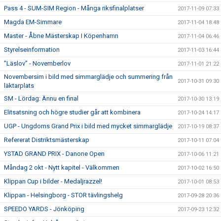
Pass 4 - SUM-SIM Region - Många riksfinalplatser
2017-11-09 07:33
Magda EM-Simmare
2017-11-04 18:48
Master - Åbne Mästerskap I Köpenhamn
2017-11-04 06:46
Styrelseinformation
2017-11-03 16:44
”Läslov” - Novemberlov
2017-11-01 21:22
Novembersim i bild med simmarglädje och summering från
2017-10-31 09:30
läktarplats
SM - Lördag: Ännu en final
2017-10-30 13:19
Elitsatsning och högre studier går att kombinera
2017-10-24 14:17
UGP - Ungdoms Grand Prix i bild med mycket simmarglädje
2017-10-19 08:37
Refererat Distriktsmästerskap
2017-10-11 07:04
YSTAD GRAND PRIX - Danone Open
2017-10-06 11:21
Måndag 2 okt - Nytt kapitel - Välkommen
2017-10-02 16:50
Klippan Cup i bilder - Medaljrazzel!
2017-10-01 08:53
Klippan - Helsingborg - STOR tävlingshelg
2017-09-28 20:36
SPEEDO YARDS - Jönköping
2017-09-23 12:32