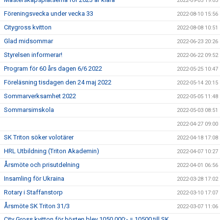
2022-09-05 19:03
Föreningsvecka under vecka 33
2022-08-10 15:56
Citygross kvitton
2022-08-08 10:51
Glad midsommar
2022-06-23 20:26
Styrelsen informerar!
2022-06-22 09:52
Program för 60 års dagen 6/6 2022
2022-05-25 10:47
Föreläsning tisdagen den 24 maj 2022
2022-05-14 20:15
Sommarverksamhet 2022
2022-05-05 11:48
Sommarsimskola
2022-05-03 08:51
2022-04-27 09:00
SK Triton söker volotärer
2022-04-18 17:08
HRL Utbildning (Triton Akademin)
2022-04-07 10:27
Årsmöte och prisutdelning
2022-04-01 06:56
Insamling för Ukraina
2022-03-28 17:02
Rotary i Staffanstorp
2022-03-10 17:07
Årsmöte SK Triton 31/3
2022-03-07 11:06
City Gross kvitton för hösten blev 1050 000:- = 10500 till SK