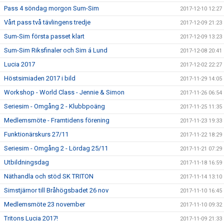
Pass 4 söndag morgon Sum-Sim
2017-12-10 12:27
Vårt pass två tävlingens tredje
2017-12-09 21:23
Sum-Sim första passet klart
2017-12-09 13:23
Sum-Sim Riksfinaler och Sim á Lund
2017-12-08 20:41
Lucia 2017
2017-12-02 22:27
Höstsimiaden 2017 i bild
2017-11-29 14:05
Workshop - World Class - Jennie & Simon
2017-11-26 06:54
Seriesim - Omgång 2 - Klubbpoäng
2017-11-25 11:35
Medlemsmöte - Framtidens förening
2017-11-23 19:33
Funktionärskurs 27/11
2017-11-22 18:29
Seriesim - Omgång 2 - Lördag 25/11
2017-11-21 07:29
Utbildningsdag
2017-11-18 16:59
Näthandla och stöd SK TRITON
2017-11-14 13:10
Simstjärnor till Bråhögsbadet 26 nov
2017-11-10 16:45
Medlemsmöte 23 november
2017-11-10 09:32
Tritons Lucia 2017!
2017-11-09 21:33