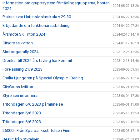
Information om gruppsystem för tävlingsgrupperna, hösten
2024-08-27 13:26
2024.
Platser kvar i Intensiv simskola v 29-30
2024-06-27 13:36
Erbjudande om funktionärsutbildning
2024-04-22 07:34
Årsmöte SK Triton 2024
2024-02-10 14:10
Citygross kvitton
2024-01-17 16:19
Simborgarrally 2024
2023-12-28 12:35
Dronkar till 2024 års tävling har kommit
2023-12-18 14:46
Föreläsning 21/9 2023
2023-09-08 09:54
Emilia Ljunggren på Special Olympic i Berling
2023-06-22 15:14
CityGross kvitton
2023-06-21 19:24
Styrelsen informerar
2023-06-04 17:36
Tritondagen 6/6 2023 påminnelse
2023-06-01 11:00
Tritondagen 6/6 2023
2023-05-16 11:53
Tritondagen 6/6 2023
2023-05-10 16:24
25000:- Från Sparbanksstiftelsen Finn
2023-05-03 17:19
Beslut från Styrelsen
2023-04-24 09:03