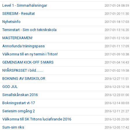
Level 1 - Simmarhälsningar
2017-01-24 08:59
SERIESIM - Resultat
2017-01-20 11:30
Nyhetsinfo
2017-01-18 17:03
Teminstart - Sim och teknikskola
2017-01-13 16:20
MASTEREXAMEN!
2017-01-12 15:50
Annorlunda träningspass
2017-01-11 17:09
Välkomna till en ny termin i Triton!
2017-01-09 10:38
GEMENSAM KICK-OFF 5 MARS
2017-01-04 14:43
NYÅRSPASSET i bild........
2017-01-02 19:58
BOKNING AV SIMSKOLOR
2016-12-27 11:51
GOD JUL
2016-12-23 12:18
Simallskånskan 2016
2016-12-23 01:00
Bokningsstart vt-17
2016-12-14 00:03
Seriesim omgång 2
2016-12-11 21:27
Välkomna till SK Tritons luciafirande 2016
2016-12-05 23:00
Sum-sim riks
2016-12-05 17:42