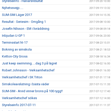
Styrelseinfo - Halvårsresultat
2017-09-20 10:00
Nyhetssvejp.....
2017-09-19 13:32
SUM-SIM Läger 2017
2017-09-14 15:35
Resultat - Seriesim - Omgång 1
2017-09-08 10:00
Josefin Nilsson - EM i livräddning
2017-09-08 09:18
Inbjudan U-GP 1
2017-09-06 23:00
Terminsstart ht-17
2017-08-23 15:01
Bokning av simskola
2017-08-21 18:53
Kvitton-City Gross
2017-08-18 16:34
Just keep swimming.....dag 3 på lägret
2017-08-02 16:00
Robert Johnsson - Verksamhetschef
2017-08-01 16:00
Verksamhetschef i SK Triton
2017-07-31 17:18
Simskoleavslutning i bästa väder
2017-07-15 11:33
SUM-SIM - Arvid vinner brons på 100 rygg!!
2017-07-12 17:40
Verksamhetschef sökes
2017-07-12 14:00
Styrelseinfo 2017-07-11
2017-07-11 11:37