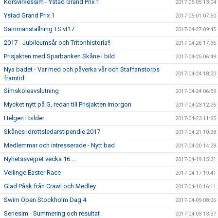
Korsvirkessim - Ystad Grand Prix 1
2017-05-05 13:04
Ystad Grand Prix 1
2017-05-01 07:50
Sammanställning TS vt17
2017-04-27 09:45
2017 - Jubileumsår och Tritonhistoria!!
2017-04-26 17:36
Prisjakten med Sparbanken Skåne i bild
2017-04-25 06:49
Nya badet - Var med och påverka vår och Staffanstorps
2017-04-24 18:20
framtid
Simskoleavslutning
2017-04-24 06:59
Mycket nytt på G, redan till Prisjakten imorgon
2017-04-23 12:26
Helgen i bilder
2017-04-23 11:35
Skånes Idrottsledarstipendie 2017
2017-04-21 10:38
Medlemmar och intresserade - Nytt bad
2017-04-20 14:28
Nyhetssvejpet vecka 16....
2017-04-19 15:31
Vellinge Easter Race
2017-04-17 19:41
Glad Påsk från Crawl och Medley
2017-04-10 16:11
Swim Open Stockholm Dag 4
2017-04-09 08:26
Seriesim - Summering och resultat
2017-04-03 13:37