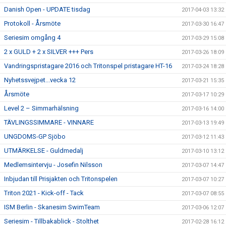
Danish Open - UPDATE tisdag
2017-04-03 13:32
Protokoll - Årsmöte
2017-03-30 16:47
Seriesim omgång 4
2017-03-29 15:08
2 x GULD + 2 x SILVER +++ Pers
2017-03-26 18:09
Vandringspristagare 2016 och Tritonspel pristagare HT-16
2017-03-24 18:28
Nyhetssvejpet...vecka 12
2017-03-21 15:35
Årsmöte
2017-03-17 10:29
Level 2 – Simmarhälsning
2017-03-16 14:00
TÄVLINGSSIMMARE - VINNARE
2017-03-13 19:49
UNGDOMS-GP Sjöbo
2017-03-12 11:43
UTMÄRKELSE - Guldmedalj
2017-03-10 13:12
Medlemsintervju - Josefin Nilsson
2017-03-07 14:47
Inbjudan till Prisjakten och Tritonspelen
2017-03-07 10:27
Triton 2021 - Kick-off - Tack
2017-03-07 08:55
ISM Berlin - Skanesim SwimTeam
2017-03-06 12:07
Seriesim - Tillbakablick - Stolthet
2017-02-28 16:12