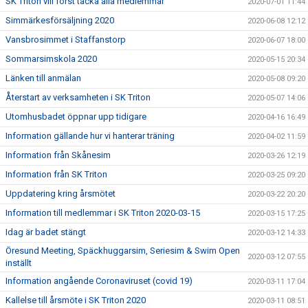
SK Triton vill först tacka alla medlemmar
2020-07-01 11:44
Simmärkesförsäljning 2020
2020-06-08 12:12
Vansbrosimmet i Staffanstorp
2020-06-07 18:00
Sommarsimskola 2020
2020-05-15 20:34
Länken till anmälan
2020-05-08 09:20
Återstart av verksamheten i SK Triton
2020-05-07 14:06
Utomhusbadet öppnar upp tidigare
2020-04-16 16:49
Information gällande hur vi hanterar träning
2020-04-02 11:59
Information från Skånesim
2020-03-26 12:19
Information från SK Triton
2020-03-25 09:20
Uppdatering kring årsmötet
2020-03-22 20:20
Information till medlemmar i SK Triton 2020-03-15
2020-03-15 17:25
Idag är badet stängt
2020-03-12 14:33
Öresund Meeting, Späckhuggarsim, Seriesim & Swim Open
2020-03-12 07:55
inställt
Information angående Coronaviruset (covid 19)
2020-03-11 17:04
Kallelse till årsmöte i SK Triton 2020
2020-03-11 08:51