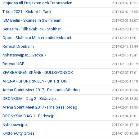
Inbjudan till Prisjakten och Tritonspelen
2017-03-07 10:27
Triton 2021 - Kick-off - Tack
2017-03-07 08:55
ISM Berlin - Skanesim SwimTeam
2017-03-06 12:07
Seriesim - Tillbakablick - Stolthet
2017-02-28 16:12
Öppna Skånska Mastersmästerskapet
2017-02-20 13:01
Referat Dronksim
2017-02-16 12:49
Nyhetssvejpet.....vecka 7
2017-02-15 13:41
Referat UGP
2017-02-10 10:19
SPARBANKEN SKÅNE - GULDSPONSOR
2017-02-07 17:01
ARENA - SPORTRINGEN - SK TRITON
2017-02-06 17:18
Arena Sprint Meet 2017 - Finalpass Söndag
2017-02-05 19:36
DRONKSIM - Dag 2 - Bildsvejp...
2017-02-05 18:33
Arena Sprint Meet 2017 - Finalpass lördag
2017-02-04 19:35
DRONKSIM DAG 1 - Bildsvejp....
2017-02-04 19:01
Nyhetssvejpet.....
2017-02-01 17:18
Kvitton-City Gross
2017-01-30 10:58