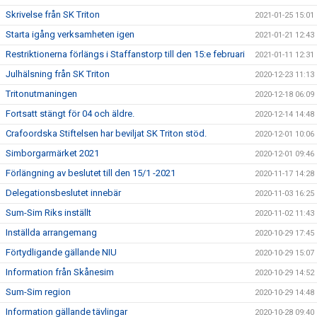
Skrivelse från SK Triton
2021-01-25 15:01
Starta igång verksamheten igen
2021-01-21 12:43
Restriktionerna förlängs i Staffanstorp till den 15:e februari
2021-01-11 12:31
Julhälsning från SK Triton
2020-12-23 11:13
Tritonutmaningen
2020-12-18 06:09
Fortsatt stängt för 04 och äldre.
2020-12-14 14:48
Crafoordska Stiftelsen har beviljat SK Triton stöd.
2020-12-01 10:06
Simborgarmärket 2021
2020-12-01 09:46
Förlängning av beslutet till den 15/1 -2021
2020-11-17 14:28
Delegationsbeslutet innebär
2020-11-03 16:25
Sum-Sim Riks inställt
2020-11-02 11:43
Inställda arrangemang
2020-10-29 17:45
Förtydligande gällande NIU
2020-10-29 15:07
Information från Skånesim
2020-10-29 14:52
Sum-Sim region
2020-10-29 14:48
Information gällande tävlingar
2020-10-28 09:40