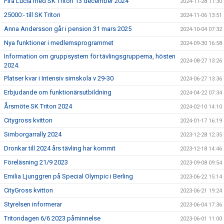
Fira Lucia med SK Triton 13 december 2024
2024-11-28 11:30
25000:- till SK Triton
2024-11-06 13:51
Anna Andersson går i pension 31 mars 2025
2024-10-04 07:32
Nya funktioner i medlemsprogrammet
2024-09-30 16:58
Information om gruppsystem för tävlingsgrupperna, hösten
2024-08-27 13:26
2024.
Platser kvar i Intensiv simskola v 29-30
2024-06-27 13:36
Erbjudande om funktionärsutbildning
2024-04-22 07:34
Årsmöte SK Triton 2024
2024-02-10 14:10
Citygross kvitton
2024-01-17 16:19
Simborgarrally 2024
2023-12-28 12:35
Dronkar till 2024 års tävling har kommit
2023-12-18 14:46
Föreläsning 21/9 2023
2023-09-08 09:54
Emilia Ljunggren på Special Olympic i Berling
2023-06-22 15:14
CityGross kvitton
2023-06-21 19:24
Styrelsen informerar
2023-06-04 17:36
Tritondagen 6/6 2023 påminnelse
2023-06-01 11:00