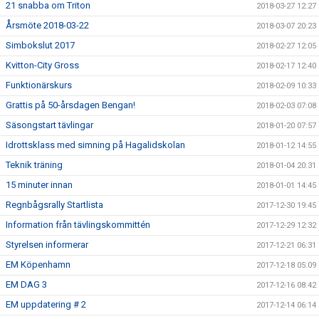
21 snabba om Triton
2018-03-27 12:27
Årsmöte 2018-03-22
2018-03-07 20:23
Simbokslut 2017
2018-02-27 12:05
Kvitton-City Gross
2018-02-17 12:40
Funktionärskurs
2018-02-09 10:33
Grattis på 50-årsdagen Bengan!
2018-02-03 07:08
Säsongstart tävlingar
2018-01-20 07:57
Idrottsklass med simning på Hagalidskolan
2018-01-12 14:55
Teknik träning
2018-01-04 20:31
15 minuter innan
2018-01-01 14:45
Regnbågsrally Startlista
2017-12-30 19:45
Information från tävlingskommittén
2017-12-29 12:32
Styrelsen informerar
2017-12-21 06:31
EM Köpenhamn
2017-12-18 05:09
EM DAG 3
2017-12-16 08:42
EM uppdatering # 2
2017-12-14 06:14