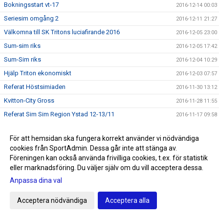
Bokningsstart vt-17
2016-12-14 00:03
Seriesim omgång 2
2016-12-11 21:27
Välkomna till SK Tritons luciafirande 2016
2016-12-05 23:00
Sum-sim riks
2016-12-05 17:42
Sum-Sim riks
2016-12-04 10:29
Hjälp Triton ekonomiskt
2016-12-03 07:57
Referat Höstsimiaden
2016-11-30 13:12
Kvitton-City Gross
2016-11-28 11:55
Referat Sim Sim Region Ystad 12-13/11
2016-11-17 09:58
Sum-sim riksfinalister
2016-11-14 13:08
För att hemsidan ska fungera korrekt använder vi nödvändiga
Styrelseinfo – 11 november 2016
2016-11-11 17:00
cookies från SportAdmin. Dessa går inte att stänga av.
OS- och landslagsimmare på Prisjakten 14/11
2016-11-11 16:25
Föreningen kan också använda frivilliga cookies, t.ex. för statistik
eller marknadsföring. Du väljer själv om du vill acceptera dessa.
Deltagarlistor till Prisjakt och Tritonspel 14/11
2016-11-10 09:59
Anpassa dina val
Referat Novembersim 5-6/11
2016-11-09 09:12
Inne SM dag 5
2016-11-08 23:12
Acceptera nödvändiga
Acceptera alla
Inne SM dag 4
2016-11-07 20:56