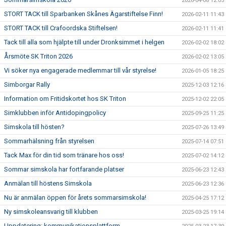
2026-04-08 12:05
STORT TACK till Sparbanken Skånes Ägarstiftelse Finn!
2026-02-11 11:43
STORT TACK till Crafoordska Stiftelsen!
2026-02-11 11:41
Tack till alla som hjälpte till under Dronksimmet i helgen
2026-02-02 18:02
Årsmöte SK Triton 2026
2026-02-02 13:05
Vi söker nya engagerade medlemmar till vår styrelse!
2026-01-05 18:25
Simborgar Rally
2025-12-03 12:16
Information om Fritidskortet hos SK Triton
2025-12-02 22:05
Simklubben inför Antidopingpolicy
2025-09-25 11:25
Simskola till hösten?
2025-07-26 13:49
Sommarhälsning från styrelsen
2025-07-14 07:51
Tack Max för din tid som tränare hos oss!
2025-07-02 14:12
Sommar simskola har fortfarande platser
2025-06-23 12:43
Anmälan till höstens Simskola
2025-06-23 12:36
Nu är anmälan öppen för årets sommarsimskola!
2025-04-25 17:12
Ny simskoleansvarig till klubben
2025-03-25 19:14
Uppdatering: kommunikationsplattform