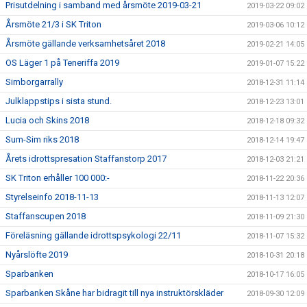
Prisutdelning i samband med årsmöte 2019-03-21
2019-03-22 09:02
Årsmöte 21/3 i SK Triton
2019-03-06 10:12
Årsmöte gällande verksamhetsåret 2018
2019-02-21 14:05
OS Läger 1 på Teneriffa 2019
2019-01-07 15:22
Simborgarrally
2018-12-31 11:14
Julklappstips i sista stund.
2018-12-23 13:01
Lucia och Skins 2018
2018-12-18 09:32
Sum-Sim riks 2018
2018-12-14 19:47
Årets idrottspresation Staffanstorp 2017
2018-12-03 21:21
SK Triton erhåller 100 000:-
2018-11-22 20:36
Styrelseinfo 2018-11-13
2018-11-13 12:07
Staffanscupen 2018
2018-11-09 21:30
Föreläsning gällande idrottspsykologi 22/11
2018-11-07 15:32
Nyårslöfte 2019
2018-10-31 20:18
Sparbanken
2018-10-17 16:05
Sparbanken Skåne har bidragit till nya instruktörskläder
2018-09-30 12:09