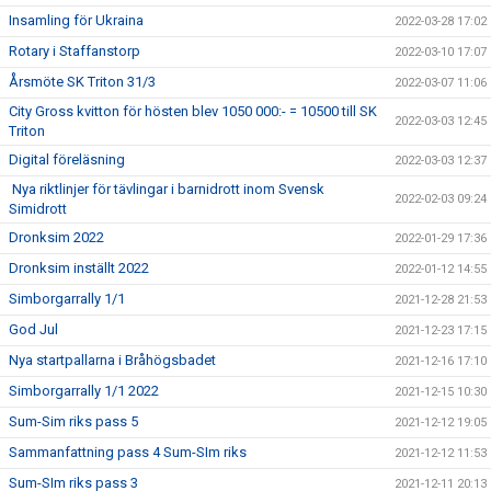
Insamling för Ukraina
2022-03-28 17:02
Rotary i Staffanstorp
2022-03-10 17:07
Årsmöte SK Triton 31/3
2022-03-07 11:06
City Gross kvitton för hösten blev 1050 000:- = 10500 till SK
2022-03-03 12:45
Triton
Digital föreläsning
2022-03-03 12:37
Nya riktlinjer för tävlingar i barnidrott inom Svensk
2022-02-03 09:24
Simidrott
Dronksim 2022
2022-01-29 17:36
Dronksim inställt 2022
2022-01-12 14:55
Simborgarrally 1/1
2021-12-28 21:53
God Jul
2021-12-23 17:15
Nya startpallarna i Bråhögsbadet
2021-12-16 17:10
Simborgarrally 1/1 2022
2021-12-15 10:30
Sum-Sim riks pass 5
2021-12-12 19:05
Sammanfattning pass 4 Sum-SIm riks
2021-12-12 11:53
Sum-SIm riks pass 3
2021-12-11 20:13