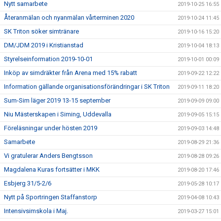
Nytt samarbete
2019-10-25 16:55
Återanmälan och nyanmälan vårterminen 2020
2019-10-24 11:45
SK Triton söker simtränare
2019-10-16 15:20
DM/JDM 2019 i Kristianstad
2019-10-04 18:13
Styrelseinformation 2019-10-01
2019-10-01 00:09
Inköp av simdräkter från Arena med 15% rabatt
2019-09-22 12:22
Information gällande organisationsförändringar i SK Triton
2019-09-11 18:20
Sum-Sim läger 2019 13-15 september
2019-09-09 09:00
Niu Mästerskapen i Siming, Uddevalla
2019-09-05 15:15
Föreläsningar under hösten 2019
2019-09-03 14:48
Samarbete
2019-08-29 21:36
Vi gratulerar Anders Bengtsson
2019-08-28 09:26
Magdalena Kuras fortsätter i MKK
2019-08-20 17:46
Esbjerg 31/5-2/6
2019-05-28 10:17
Nytt på Sportringen Staffanstorp
2019-04-08 10:43
Intensivsimskola i Maj.
2019-03-27 15:01