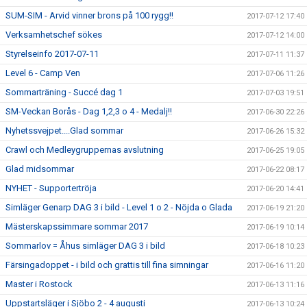
SUM-SIM - Arvid vinner brons på 100 rygg!!
2017-07-12 17:40
Verksamhetschef sökes
2017-07-12 14:00
Styrelseinfo 2017-07-11
2017-07-11 11:37
Level 6 - Camp Ven
2017-07-06 11:26
Sommarträning - Succé dag 1
2017-07-03 19:51
SM-Veckan Borås - Dag 1,2,3 o 4 - Medalj!!
2017-06-30 22:26
Nyhetssvejpet....Glad sommar
2017-06-26 15:32
Crawl och Medleygruppernas avslutning
2017-06-25 19:05
Glad midsommar
2017-06-22 08:17
NYHET - Supportertröja
2017-06-20 14:41
Simläger Genarp DAG 3 i bild - Level 1 o 2 - Nöjda o Glada
2017-06-19 21:20
Mästerskapssimmare sommar 2017
2017-06-19 10:14
Sommarlov = Åhus simläger DAG 3 i bild
2017-06-18 10:23
Färsingadoppet - i bild och grattis till fina simningar
2017-06-16 11:20
Master i Rostock
2017-06-13 11:16
Uppstartsläger i Sjöbo 2 - 4 augusti
2017-06-13 10:24