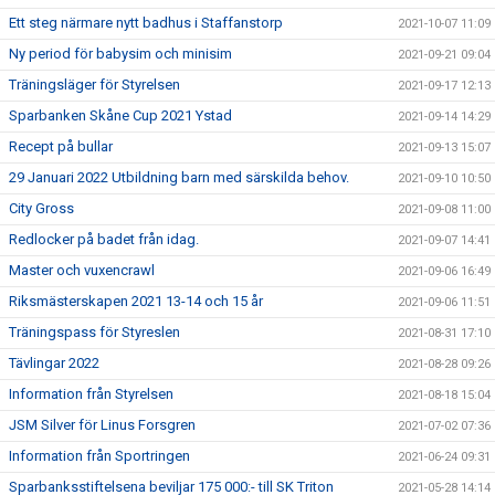
Ett steg närmare nytt badhus i Staffanstorp
2021-10-07 11:09
Ny period för babysim och minisim
2021-09-21 09:04
Träningsläger för Styrelsen
2021-09-17 12:13
Sparbanken Skåne Cup 2021 Ystad
2021-09-14 14:29
Recept på bullar
2021-09-13 15:07
29 Januari 2022 Utbildning barn med särskilda behov.
2021-09-10 10:50
City Gross
2021-09-08 11:00
Redlocker på badet från idag.
2021-09-07 14:41
Master och vuxencrawl
2021-09-06 16:49
Riksmästerskapen 2021 13-14 och 15 år
2021-09-06 11:51
Träningspass för Styreslen
2021-08-31 17:10
Tävlingar 2022
2021-08-28 09:26
Information från Styrelsen
2021-08-18 15:04
JSM Silver för Linus Forsgren
2021-07-02 07:36
Information från Sportringen
2021-06-24 09:31
Sparbanksstiftelsena beviljar 175 000:- till SK Triton
2021-05-28 14:14