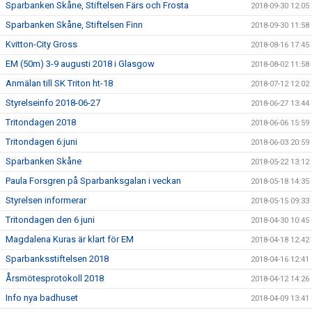
Sparbanken Skåne, Stiftelsen Färs och Frosta
2018-09-30 12:05
Sparbanken Skåne, Stiftelsen Finn
2018-09-30 11:58
Kvitton-City Gross
2018-08-16 17:45
EM (50m) 3-9 augusti 2018 i Glasgow
2018-08-02 11:58
Anmälan till SK Triton ht-18
2018-07-12 12:02
Styrelseinfo 2018-06-27
2018-06-27 13:44
Tritondagen 2018
2018-06-06 15:59
Tritondagen 6:juni
2018-06-03 20:59
Sparbanken Skåne
2018-05-22 13:12
Paula Forsgren på Sparbanksgalan i veckan
2018-05-18 14:35
Styrelsen informerar
2018-05-15 09:33
Tritondagen den 6 juni
2018-04-30 10:45
Magdalena Kuras är klart för EM
2018-04-18 12:42
Sparbanksstiftelsen 2018
2018-04-16 12:41
Årsmötesprotokoll 2018
2018-04-12 14:26
Info nya badhuset
2018-04-09 13:41