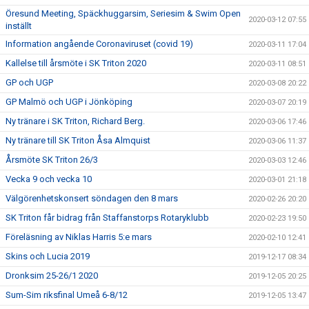
Öresund Meeting, Späckhuggarsim, Seriesim & Swim Open
2020-03-12 07:55
inställt
Information angående Coronaviruset (covid 19)
2020-03-11 17:04
Kallelse till årsmöte i SK Triton 2020
2020-03-11 08:51
GP och UGP
2020-03-08 20:22
GP Malmö och UGP i Jönköping
2020-03-07 20:19
Ny tränare i SK Triton, Richard Berg.
2020-03-06 17:46
Ny tränare till SK Triton Åsa Almquist
2020-03-06 11:37
Årsmöte SK Triton 26/3
2020-03-03 12:46
Vecka 9 och vecka 10
2020-03-01 21:18
Välgörenhetskonsert söndagen den 8 mars
2020-02-26 20:20
SK Triton får bidrag från Staffanstorps Rotaryklubb
2020-02-23 19:50
Föreläsning av Niklas Harris 5:e mars
2020-02-10 12:41
Skins och Lucia 2019
2019-12-17 08:34
Dronksim 25-26/1 2020
2019-12-05 20:25
Sum-Sim riksfinal Umeå 6-8/12
2019-12-05 13:47