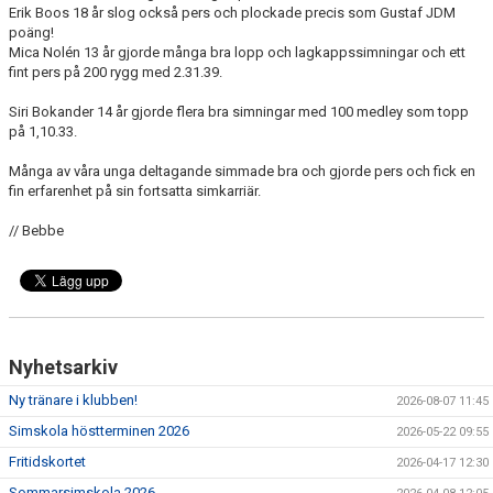
Erik Boos 18 år slog också pers och plockade precis som Gustaf JDM
poäng!
Mica Nolén 13 år gjorde många bra lopp och lagkappssimningar och ett
fint pers på 200 rygg med 2.31.39.
Siri Bokander 14 år gjorde flera bra simningar med 100 medley som topp
på 1,10.33.
Många av våra unga deltagande simmade bra och gjorde pers och fick en
fin erfarenhet på sin fortsatta simkarriär.
// Bebbe
Nyhetsarkiv
Ny tränare i klubben!
2026-08-07 11:45
Simskola höstterminen 2026
2026-05-22 09:55
Fritidskortet
2026-04-17 12:30
Sommarsimskola 2026