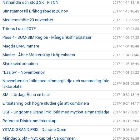
Näthandla och stöd SK TRITON
2017-11-14 13:10
Simstjärnor till Bråhögsbadet 26 nov
2017-11-10 16:45
Medlemsmöte 23 november
2017-11-10 09:32
Tritons Lucia 2017!
2017-11-09 21:33
Pass 4 - SUM-SIM Region - Många riksfinalplatser
2017-11-09 07:33
Magda EM-Simmare
2017-11-04 18:48
Master - Åbne Mästerskap I Köpenhamn
2017-11-04 06:46
Styrelseinformation
2017-11-03 16:44
”Läslov” - Novemberlov
2017-11-01 21:22
Novembersim i bild med simmarglädje och summering från
2017-10-31 09:30
läktarplats
SM - Lördag: Ännu en final
2017-10-30 13:19
Elitsatsning och högre studier går att kombinera
2017-10-24 14:17
UGP - Ungdoms Grand Prix i bild med mycket simmarglädje
2017-10-19 08:37
Refererat Distriktsmästerskap
2017-10-11 07:04
YSTAD GRAND PRIX - Danone Open
2017-10-06 11:21
Måndag 2 okt - Nytt kapitel - Välkommen
2017-10-02 16:50