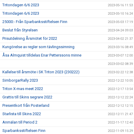
Tritondagen 6/6 2023
2023-05-16 11:53
Tritondagen 6/6 2023
2023-05-10 16:24
25000:- Från Sparbanksstiftelsen Finn
2023-05-03 17:19
Beslut från Styrelsen
2023-04-24 09:03
Prisutdelning Årsmötet för 2022
2023-04-02 21:37
Kungörelse av regler som tävlingssimning
2023-03-16 08:49
Åsa Almquist tilldelas Enar Petterssons minne
2023-03-07 12:00
2023-03-02 08:39
Kallelse till årsmöte i SK Triton 2023 (230222)
2023-02-22 12:38
SimborgarRally 2023
2022-12-22 10:05
Triton X-mas meet 2022
2022-12-17 13:54
Grattis till Skins segrare 2022
2022-12-12 22:24
Presentkort från Posterland
2022-12-12 12:15
Starlista till Skins 2022
2022-12-11 21:47
Anmälan till Period 2
2022-11-17 12:40
Sparbanksstiftelsen Finn
2022-11-09 15:29