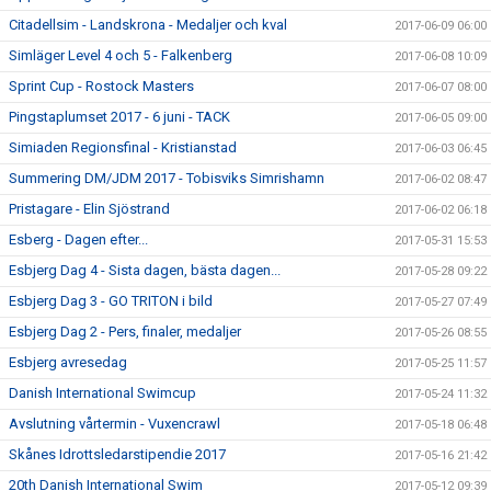
Citadellsim - Landskrona - Medaljer och kval
2017-06-09 06:00
Simläger Level 4 och 5 - Falkenberg
2017-06-08 10:09
Sprint Cup - Rostock Masters
2017-06-07 08:00
Pingstaplumset 2017 - 6 juni - TACK
2017-06-05 09:00
Simiaden Regionsfinal - Kristianstad
2017-06-03 06:45
Summering DM/JDM 2017 - Tobisviks Simrishamn
2017-06-02 08:47
Pristagare - Elin Sjöstrand
2017-06-02 06:18
Esberg - Dagen efter...
2017-05-31 15:53
Esbjerg Dag 4 - Sista dagen, bästa dagen...
2017-05-28 09:22
Esbjerg Dag 3 - GO TRITON i bild
2017-05-27 07:49
Esbjerg Dag 2 - Pers, finaler, medaljer
2017-05-26 08:55
Esbjerg avresedag
2017-05-25 11:57
Danish International Swimcup
2017-05-24 11:32
Avslutning vårtermin - Vuxencrawl
2017-05-18 06:48
Skånes Idrottsledarstipendie 2017
2017-05-16 21:42
20th Danish International Swim
2017-05-12 09:39