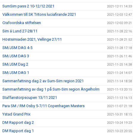
SumSim pass 2 10-12/12 2021
2021-12-11 14:33
Välkommen till SK Tritons luciafirande 2021
2021-12-03 12:47
Crafoordska stiftelsen
2021-12-02 09:21
Sim á Lund 27-28/11
2021-11-28 22:16
Höstsimiaden 2021, Vellinge 27/11
2021-11-28 21:52
SM/JSM DAG 4-5
2021-11-28 17:18
SM/JSM DAG 3
2021-11-26 11:46
SM/JSM Dag 2
2021-11-25 14:38
SM/JSM DAG 1
2021-11-24 14:07
Sammanfattning dag 2 av Sum-Sim region 2021
2021-11-14 18:58
Sammanfattning av dag 1 på Sum-Sim region Ängelholm
2021-11-13 20:15
Staffanstorpscupen 13/11 2021
2021-11-13 16:13
Para SM / RM Osby 5-7/11 Copenhagen Masters
2021-11-07 21:18
Ystad Grand Prix
2021-10-31 18:15
DM Rapport dag 2
2021-10-24 19:23
DM Rapport dag 1
2021-10-23 20:55