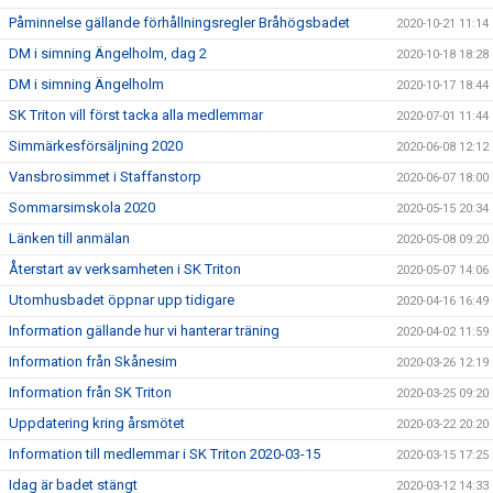
Påminnelse gällande förhållningsregler Bråhögsbadet
2020-10-21 11:14
DM i simning Ängelholm, dag 2
2020-10-18 18:28
DM i simning Ängelholm
2020-10-17 18:44
SK Triton vill först tacka alla medlemmar
2020-07-01 11:44
Simmärkesförsäljning 2020
2020-06-08 12:12
Vansbrosimmet i Staffanstorp
2020-06-07 18:00
Sommarsimskola 2020
2020-05-15 20:34
Länken till anmälan
2020-05-08 09:20
Återstart av verksamheten i SK Triton
2020-05-07 14:06
Utomhusbadet öppnar upp tidigare
2020-04-16 16:49
Information gällande hur vi hanterar träning
2020-04-02 11:59
Information från Skånesim
2020-03-26 12:19
Information från SK Triton
2020-03-25 09:20
Uppdatering kring årsmötet
2020-03-22 20:20
Information till medlemmar i SK Triton 2020-03-15
2020-03-15 17:25
Idag är badet stängt
2020-03-12 14:33