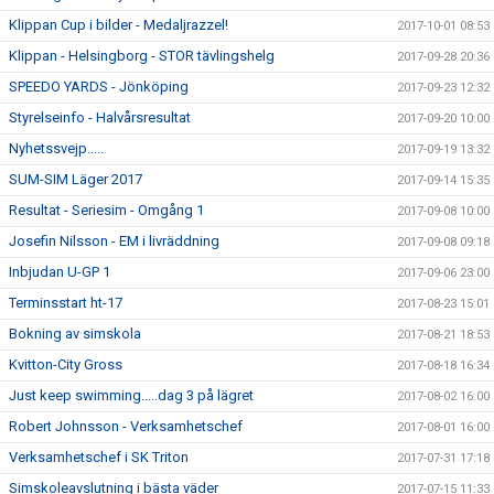
Klippan Cup i bilder - Medaljrazzel!
2017-10-01 08:53
Klippan - Helsingborg - STOR tävlingshelg
2017-09-28 20:36
SPEEDO YARDS - Jönköping
2017-09-23 12:32
Styrelseinfo - Halvårsresultat
2017-09-20 10:00
Nyhetssvejp.....
2017-09-19 13:32
SUM-SIM Läger 2017
2017-09-14 15:35
Resultat - Seriesim - Omgång 1
2017-09-08 10:00
Josefin Nilsson - EM i livräddning
2017-09-08 09:18
Inbjudan U-GP 1
2017-09-06 23:00
Terminsstart ht-17
2017-08-23 15:01
Bokning av simskola
2017-08-21 18:53
Kvitton-City Gross
2017-08-18 16:34
Just keep swimming.....dag 3 på lägret
2017-08-02 16:00
Robert Johnsson - Verksamhetschef
2017-08-01 16:00
Verksamhetschef i SK Triton
2017-07-31 17:18
Simskoleavslutning i bästa väder
2017-07-15 11:33