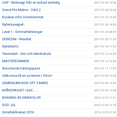
UGP - Bildsvejp från en lyckad simhelg
2017-01-30 10:36
Grand Prix Malmö - DAG 2
2017-01-28 20:58
Kiosken inför Dronksimmet
2017-01-27 13:00
Nyhetssvejpet...
2017-01-26 14:00
Level 1 - Simmarhälsningar
2017-01-24 08:59
SERIESIM - Resultat
2017-01-20 11:30
Nyhetsinfo
2017-01-18 17:03
Teminstart - Sim och teknikskola
2017-01-13 16:20
MASTEREXAMEN!
2017-01-12 15:50
Annorlunda träningspass
2017-01-11 17:09
Välkomna till en ny termin i Triton!
2017-01-09 10:38
GEMENSAM KICK-OFF 5 MARS
2017-01-04 14:43
NYÅRSPASSET i bild........
2017-01-02 19:58
BOKNING AV SIMSKOLOR
2016-12-27 11:51
GOD JUL
2016-12-23 12:18
Simallskånskan 2016
2016-12-23 01:00