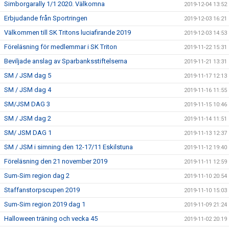
Simborgarally 1/1 2020. Välkomna
2019-12-04 13:52
Erbjudande från Sportringen
2019-12-03 16:21
Välkommen till SK Tritons luciafirande 2019
2019-12-03 14:53
Föreläsning för medlemmar i SK Triton
2019-11-22 15:31
Beviljade anslag av Sparbanksstiftelserna
2019-11-21 13:31
SM / JSM dag 5
2019-11-17 12:13
SM / JSM dag 4
2019-11-16 11:55
SM/JSM DAG 3
2019-11-15 10:46
SM / JSM dag 2
2019-11-14 11:51
SM/ JSM DAG 1
2019-11-13 12:37
SM / JSM i simning den 12-17/11 Eskilstuna
2019-11-12 19:40
Föreläsning den 21 november 2019
2019-11-11 12:59
Sum-Sim region dag 2
2019-11-10 20:54
Staffanstorpscupen 2019
2019-11-10 15:03
Sum-Sim region 2019 dag 1
2019-11-09 21:24
Halloween träning och vecka 45
2019-11-02 20:19