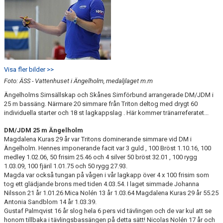
Visa fler bilder >>
Foto: ÄSS - Vattenhuset i Ängelholm, medaljlaget m.m
Ängelholms Simsällskap och Skånes Simförbund arrangerade DM/JDM i
25 m bassäng. Närmare 20 simmare från Triton deltog med drygt 60
individuella starter och 18 st lagkappslag . Här kommer tränarreferatet...
DM/JDM 25 m Ängelholm
Magdalena Kuras 29 år var Tritons dominerande simmare vid DM i
Ängelholm. Hennes imponerande facit var 3 guld , 100 Bröst 1.10.16, 100
medley 1.02.06, 50 frisim 25.46 och 4 silver 50 bröst 32.01 , 100 rygg
1.03.09, 100 fjäril 1.01.75 och 50 rygg 27.93.
Magda var också tungan på vågen i vår lagkapp över 4 x 100 frisim som
tog ett glädjande brons med tiden 4.03.54. I laget simmade Johanna
Nilsson 21 år 1.01.26 Mica Nolén 13 år 1.03.64 Magdalena Kuras 29 år 55.25
Antonia Sandblom 14 år 1.03.39.
Gustaf Palmqvist 16 år slog hela 6 pers vid tävlingen och de var kul att se
honom tillbaka i tävlingsbassängen på detta sätt! Nicolas Nolén 17 år och