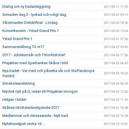
Dialog om ny badanläggning
2017-05-11 11:59
Simiaden dag 2 - lyckad och roligt dag
2017-05-07 09:19
Vårsimiaden Distriktfinal - Lördag
2017-05-05 18:30
Korsvirkessim - Ystad Grand Prix 1
2017-05-05 13:04
Ystad Grand Prix 1
2017-05-01 07:50
Sammanställning TS vt17
2017-04-27 09:45
2017 - Jubileumsår och Tritonhistoria!!
2017-04-26 17:36
Prisjakten med Sparbanken Skåne i bild
2017-04-25 06:49
Nya badet - Var med och påverka vår och Staffanstorps
2017-04-24 18:20
framtid
Simskoleavslutning
2017-04-24 06:59
Mycket nytt på G, redan till Prisjakten imorgon
2017-04-23 12:26
Helgen i bilder
2017-04-23 11:35
Skånes Idrottsledarstipendie 2017
2017-04-21 10:38
Medlemmar och intresserade - Nytt bad
2017-04-20 14:28
Nyhetssvejpet vecka 16....
2017-04-19 15:31