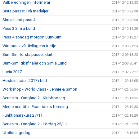
Valberedningen informerar
2017-12-12 12:33
Sista passet Två medaljer
2017-12-10 22:30
Sim a Lund pass 4
2017-12-10 20:50
Pass 3 Sim á Lund
2017-12-10 12:28
Pass 4 söndag morgon Sum-Sim
2017-12-10 12:27
Vårt pass två tävlingens tredje
2017-12-09 21:23
Sum-Sim första passet klart
2017-12-09 13:23
Sum-Sim Riksfinaler och Sim á Lund
2017-12-08 20:41
Lucia 2017
2017-12-02 22:27
Höstsimiaden 2017 i bild
2017-11-29 14:05
Workshop - World Class - Jennie & Simon
2017-11-26 06:54
Seriesim - Omgång 2 - Klubbpoäng
2017-11-25 11:35
Medlemsmöte - Framtidens förening
2017-11-23 19:33
Funktionärskurs 27/11
2017-11-22 18:29
Seriesim - Omgång 2 - Lördag 25/11
2017-11-21 07:29
Utbildningsdag
2017-11-18 16:59