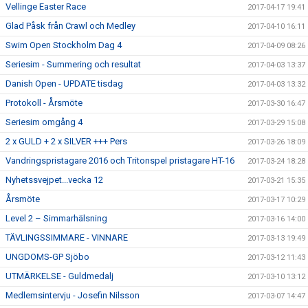
Vellinge Easter Race
2017-04-17 19:41
Glad Påsk från Crawl och Medley
2017-04-10 16:11
Swim Open Stockholm Dag 4
2017-04-09 08:26
Seriesim - Summering och resultat
2017-04-03 13:37
Danish Open - UPDATE tisdag
2017-04-03 13:32
Protokoll - Årsmöte
2017-03-30 16:47
Seriesim omgång 4
2017-03-29 15:08
2 x GULD + 2 x SILVER +++ Pers
2017-03-26 18:09
Vandringspristagare 2016 och Tritonspel pristagare HT-16
2017-03-24 18:28
Nyhetssvejpet...vecka 12
2017-03-21 15:35
Årsmöte
2017-03-17 10:29
Level 2 – Simmarhälsning
2017-03-16 14:00
TÄVLINGSSIMMARE - VINNARE
2017-03-13 19:49
UNGDOMS-GP Sjöbo
2017-03-12 11:43
UTMÄRKELSE - Guldmedalj
2017-03-10 13:12
Medlemsintervju - Josefin Nilsson
2017-03-07 14:47