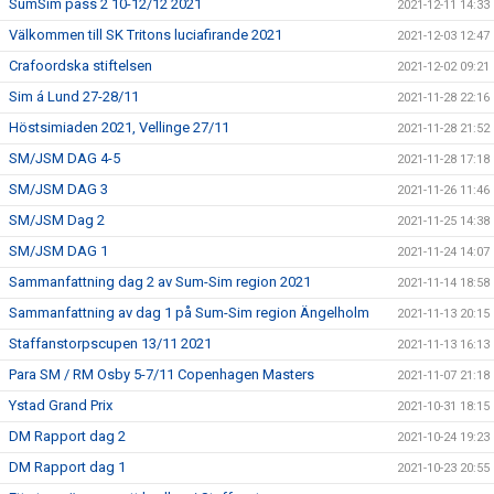
SumSim pass 2 10-12/12 2021
2021-12-11 14:33
Välkommen till SK Tritons luciafirande 2021
2021-12-03 12:47
Crafoordska stiftelsen
2021-12-02 09:21
Sim á Lund 27-28/11
2021-11-28 22:16
Höstsimiaden 2021, Vellinge 27/11
2021-11-28 21:52
SM/JSM DAG 4-5
2021-11-28 17:18
SM/JSM DAG 3
2021-11-26 11:46
SM/JSM Dag 2
2021-11-25 14:38
SM/JSM DAG 1
2021-11-24 14:07
Sammanfattning dag 2 av Sum-Sim region 2021
2021-11-14 18:58
Sammanfattning av dag 1 på Sum-Sim region Ängelholm
2021-11-13 20:15
Staffanstorpscupen 13/11 2021
2021-11-13 16:13
Para SM / RM Osby 5-7/11 Copenhagen Masters
2021-11-07 21:18
Ystad Grand Prix
2021-10-31 18:15
DM Rapport dag 2
2021-10-24 19:23
DM Rapport dag 1
2021-10-23 20:55