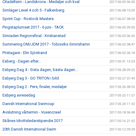
Citadellsim - Landskrona - Medaljer och kval
2017-06-09 06:00
Simläger Level 4 och 5 - Falkenberg
2017-06-08 10:09
Sprint Cup - Rostock Masters
2017-06-07 08:00
Pingstaplumset 2017 - 6 juni - TACK
2017-06-05 09:00
Simiaden Regionsfinal - Kristianstad
2017-06-03 06:45
Summering DM/JDM 2017 - Tobisviks Simrishamn
2017-06-02 08:47
Pristagare - Elin Sjöstrand
2017-06-02 06:18
Esberg - Dagen efter...
2017-05-31 15:53
Esbjerg Dag 4 - Sista dagen, bästa dagen...
2017-05-28 09:22
Esbjerg Dag 3 - GO TRITON i bild
2017-05-27 07:49
Esbjerg Dag 2 - Pers, finaler, medaljer
2017-05-26 08:55
Esbjerg avresedag
2017-05-25 11:57
Danish International Swimcup
2017-05-24 11:32
Avslutning vårtermin - Vuxencrawl
2017-05-18 06:48
Skånes Idrottsledarstipendie 2017
2017-05-16 21:42
20th Danish International Swim
2017-05-12 09:39