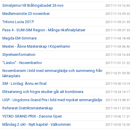
Simstjärnor till Bråhögsbadet 26 nov
2017-11-10 16:45
Medlemsmöte 23 november
2017-11-10 09:32
Tritons Lucia 2017!
2017-11-09 21:33
Pass 4 - SUM-SIM Region - Många riksfinalplatser
2017-11-09 07:33
Magda EM-Simmare
2017-11-04 18:48
Master - Åbne Mästerskap I Köpenhamn
2017-11-04 06:46
Styrelseinformation
2017-11-03 16:44
”Läslov” - Novemberlov
2017-11-01 21:22
Novembersim i bild med simmarglädje och summering från
2017-10-31 09:30
läktarplats
SM - Lördag: Ännu en final
2017-10-30 13:19
Elitsatsning och högre studier går att kombinera
2017-10-24 14:17
UGP - Ungdoms Grand Prix i bild med mycket simmarglädje
2017-10-19 08:37
Refererat Distriktsmästerskap
2017-10-11 07:04
YSTAD GRAND PRIX - Danone Open
2017-10-06 11:21
Måndag 2 okt - Nytt kapitel - Välkommen
2017-10-02 16:50