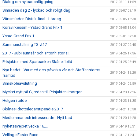
Dialog om ny badanläggning
2017-05-11 11:59
Simiaden dag 2 - lyckad och roligt dag
2017-05-07 09:19
Vårsimiaden Distriktfinal - Lördag
2017-05-05 18:30
Korsvirkessim - Ystad Grand Prix 1
2017-05-05 13:04
Ystad Grand Prix 1
2017-05-01 07:50
Sammanställning TS vt17
2017-04-27 09:45
2017 - Jubileumsår och Tritonhistoria!!
2017-04-26 17:36
Prisjakten med Sparbanken Skåne i bild
2017-04-25 06:49
Nya badet - Var med och påverka vår och Staffanstorps
2017-04-24 18:20
framtid
Simskoleavslutning
2017-04-24 06:59
Mycket nytt på G, redan till Prisjakten imorgon
2017-04-23 12:26
Helgen i bilder
2017-04-23 11:35
Skånes Idrottsledarstipendie 2017
2017-04-21 10:38
Medlemmar och intresserade - Nytt bad
2017-04-20 14:28
Nyhetssvejpet vecka 16....
2017-04-19 15:31
Vellinge Easter Race
2017-04-17 19:41