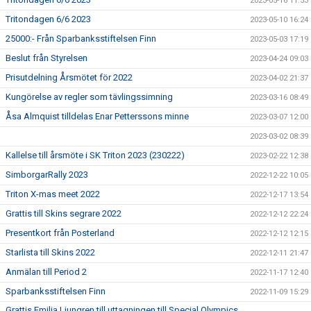
2023-05-16 11:53
Tritondagen 6/6 2023
2023-05-10 16:24
25000:- Från Sparbanksstiftelsen Finn
2023-05-03 17:19
Beslut från Styrelsen
2023-04-24 09:03
Prisutdelning Årsmötet för 2022
2023-04-02 21:37
Kungörelse av regler som tävlingssimning
2023-03-16 08:49
Åsa Almquist tilldelas Enar Petterssons minne
2023-03-07 12:00
2023-03-02 08:39
Kallelse till årsmöte i SK Triton 2023 (230222)
2023-02-22 12:38
SimborgarRally 2023
2022-12-22 10:05
Triton X-mas meet 2022
2022-12-17 13:54
Grattis till Skins segrare 2022
2022-12-12 22:24
Presentkort från Posterland
2022-12-12 12:15
Starlista till Skins 2022
2022-12-11 21:47
Anmälan till Period 2
2022-11-17 12:40
Sparbanksstiftelsen Finn
2022-11-09 15:29
Grattis Emilia Ljungren till uttagningen till Special Olympics