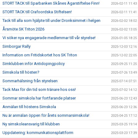
STORT TACK till Sparbanken Skånes Ägarstiftelse Finn!
2026-02-11 11:43
STORT TACK till Crafoordska Stiftelsen!
2026-02-11 11:41
Tack till alla som hjälpte till under Dronksimmet i helgen
2026-02-02 18:02
Årsmöte SK Triton 2026
2026-02-02 13:05
Vi söker nya engagerade medlemmar till vår styrelse!
2026-01-05 18:25
Simborgar Rally
2025-12-03 12:16
Information om Fritidskortet hos SK Triton
2025-12-02 22:05
Simklubben inför Antidopingpolicy
2025-09-25 11:25
Simskola till hösten?
2025-07-26 13:49
Sommarhälsning från styrelsen
2025-07-14 07:51
Tack Max för din tid som tränare hos oss!
2025-07-02 14:12
Sommar simskola har fortfarande platser
2025-06-23 12:43
Anmälan till höstens Simskola
2025-06-23 12:36
Nu är anmälan öppen för årets sommarsimskola!
2025-04-25 17:12
Ny simskoleansvarig till klubben
2025-03-25 19:14
Uppdatering: kommunikationsplattform
2025-03-23 17:39