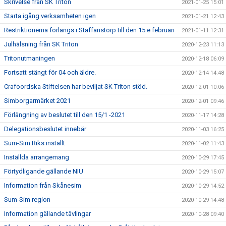
Skrivelse från SK Triton
2021-01-25 15:01
Starta igång verksamheten igen
2021-01-21 12:43
Restriktionerna förlängs i Staffanstorp till den 15:e februari
2021-01-11 12:31
Julhälsning från SK Triton
2020-12-23 11:13
Tritonutmaningen
2020-12-18 06:09
Fortsatt stängt för 04 och äldre.
2020-12-14 14:48
Crafoordska Stiftelsen har beviljat SK Triton stöd.
2020-12-01 10:06
Simborgarmärket 2021
2020-12-01 09:46
Förlängning av beslutet till den 15/1 -2021
2020-11-17 14:28
Delegationsbeslutet innebär
2020-11-03 16:25
Sum-Sim Riks inställt
2020-11-02 11:43
Inställda arrangemang
2020-10-29 17:45
Förtydligande gällande NIU
2020-10-29 15:07
Information från Skånesim
2020-10-29 14:52
Sum-Sim region
2020-10-29 14:48
Information gällande tävlingar
2020-10-28 09:40