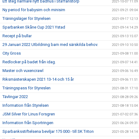
Ett steg närmare nytt badhus i Staffanstorp
2021-10-07 11:09
Ny period för babysim och minisim
2021-09-21 09:04
Träningsläger för Styrelsen
2021-09-17 12:13
Sparbanken Skåne Cup 2021 Ystad
2021-09-14 14:29
Recept på bullar
2021-09-13 15:07
29 Januari 2022 Utbildning barn med särskilda behov.
2021-09-10 10:50
City Gross
2021-09-08 11:00
Redlocker på badet från idag.
2021-09-07 14:41
Master och vuxencrawl
2021-09-06 16:49
Riksmästerskapen 2021 13-14 och 15 år
2021-09-06 11:51
Träningspass för Styreslen
2021-08-31 17:10
Tävlingar 2022
2021-08-28 09:26
Information från Styrelsen
2021-08-18 15:04
JSM Silver för Linus Forsgren
2021-07-02 07:36
Information från Sportringen
2021-06-24 09:31
Sparbanksstiftelsena beviljar 175 000:- till SK Triton
2021-05-28 14:14