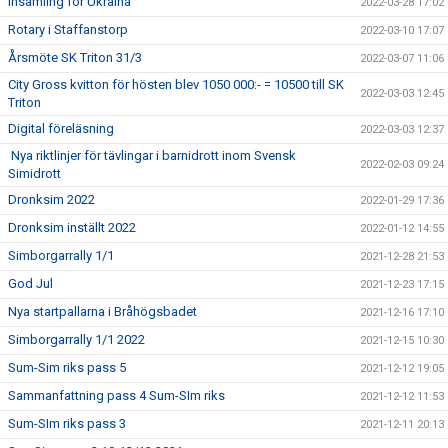
Insamling för Ukraina
2022-03-28 17:02
Rotary i Staffanstorp
2022-03-10 17:07
Årsmöte SK Triton 31/3
2022-03-07 11:06
City Gross kvitton för hösten blev 1050 000:- = 10500 till SK
2022-03-03 12:45
Triton
Digital föreläsning
2022-03-03 12:37
Nya riktlinjer för tävlingar i barnidrott inom Svensk
2022-02-03 09:24
Simidrott
Dronksim 2022
2022-01-29 17:36
Dronksim inställt 2022
2022-01-12 14:55
Simborgarrally 1/1
2021-12-28 21:53
God Jul
2021-12-23 17:15
Nya startpallarna i Bråhögsbadet
2021-12-16 17:10
Simborgarrally 1/1 2022
2021-12-15 10:30
Sum-Sim riks pass 5
2021-12-12 19:05
Sammanfattning pass 4 Sum-SIm riks
2021-12-12 11:53
Sum-SIm riks pass 3
2021-12-11 20:13