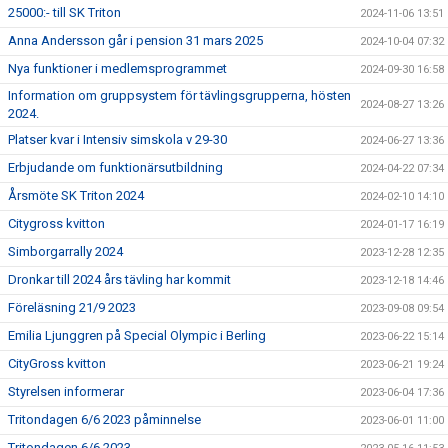
25000:- till SK Triton
2024-11-06 13:51
Anna Andersson går i pension 31 mars 2025
2024-10-04 07:32
Nya funktioner i medlemsprogrammet
2024-09-30 16:58
Information om gruppsystem för tävlingsgrupperna, hösten
2024-08-27 13:26
2024.
Platser kvar i Intensiv simskola v 29-30
2024-06-27 13:36
Erbjudande om funktionärsutbildning
2024-04-22 07:34
Årsmöte SK Triton 2024
2024-02-10 14:10
Citygross kvitton
2024-01-17 16:19
Simborgarrally 2024
2023-12-28 12:35
Dronkar till 2024 års tävling har kommit
2023-12-18 14:46
Föreläsning 21/9 2023
2023-09-08 09:54
Emilia Ljunggren på Special Olympic i Berling
2023-06-22 15:14
CityGross kvitton
2023-06-21 19:24
Styrelsen informerar
2023-06-04 17:36
Tritondagen 6/6 2023 påminnelse
2023-06-01 11:00
Tritondagen 6/6 2023