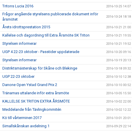
Tritons Lucia 2016
2016-10-25 14:07
Frågor angående styrelsens publicerade dokument inför
2016-10-24 18:18
årsmötet
Årets idrottsprestation 2015
2016-10-21 21:00
Kallelse och dagordning till Extra Årsmöte SK Triton
2016-10-21 19:55
Styrelsen informerar
2016-10-21 19:52
UGP 4 22-23 oktober - Passtider uppdaterade
2016-10-20 09:16
Styrelsen informerar
2016-10-19 20:13
Distriktsmästerskap för Skåne och Blekinge
2016-10-18 09:32
UGP 22-23 oktober
2016-10-10 12:38
Danone Open Ystad Grand Prix 2
2016-10-10 00:52
Tränarnas uttalande inför extra årsmöte
2016-10-05 15:50
KALLELSE SK TRITON EXTRA ÅRSMÖTE
2016-10-02 22:00
Meddelande från Tävlingkommitén
2016-10-02 12:22
Kö till vårterminen 2017
2016-10-01 20:01
Simallskånskan avdelning 1
2016-09-29 22:14