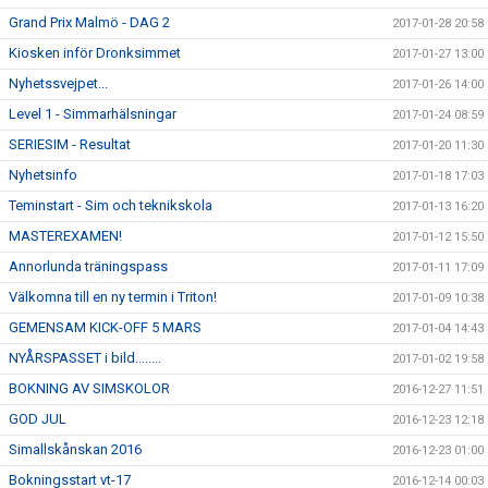
Grand Prix Malmö - DAG 2
2017-01-28 20:58
Kiosken inför Dronksimmet
2017-01-27 13:00
Nyhetssvejpet...
2017-01-26 14:00
Level 1 - Simmarhälsningar
2017-01-24 08:59
SERIESIM - Resultat
2017-01-20 11:30
Nyhetsinfo
2017-01-18 17:03
Teminstart - Sim och teknikskola
2017-01-13 16:20
MASTEREXAMEN!
2017-01-12 15:50
Annorlunda träningspass
2017-01-11 17:09
Välkomna till en ny termin i Triton!
2017-01-09 10:38
GEMENSAM KICK-OFF 5 MARS
2017-01-04 14:43
NYÅRSPASSET i bild........
2017-01-02 19:58
BOKNING AV SIMSKOLOR
2016-12-27 11:51
GOD JUL
2016-12-23 12:18
Simallskånskan 2016
2016-12-23 01:00
Bokningsstart vt-17
2016-12-14 00:03