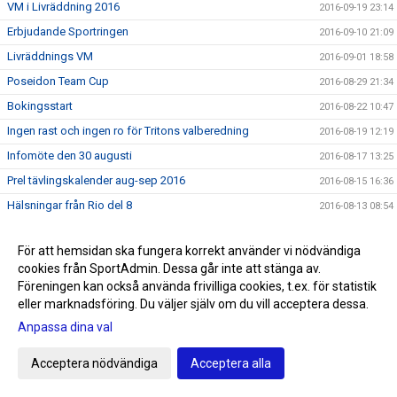
VM i Livräddning 2016
2016-09-19 23:14
Erbjudande Sportringen
2016-09-10 21:09
Livräddnings VM
2016-09-01 18:58
Poseidon Team Cup
2016-08-29 21:34
Bokingsstart
2016-08-22 10:47
Ingen rast och ingen ro för Tritons valberedning
2016-08-19 12:19
Infomöte den 30 augusti
2016-08-17 13:25
Prel tävlingskalender aug-sep 2016
2016-08-15 16:36
Hälsningar från Rio del 8
2016-08-13 08:54
Hälsningar från Rio del 7
2016-08-13 08:52
För att hemsidan ska fungera korrekt använder vi nödvändiga
Hälsningar från Rio del 6
2016-08-08 22:23
cookies från SportAdmin. Dessa går inte att stänga av.
Hälsningar från Rio del 5
2016-08-08 03:12
Föreningen kan också använda frivilliga cookies, t.ex. för statistik
eller marknadsföring. Du väljer själv om du vill acceptera dessa.
Hälsningar från Rio del 4
2016-08-06 02:34
Anpassa dina val
Hälsningar från Rio del 3
2016-08-04 11:02
Hälsningar från Rio del 2
2016-08-01 09:02
Acceptera nödvändiga
Acceptera alla
Första hälsningen från Rio
2016-07-28 22:40