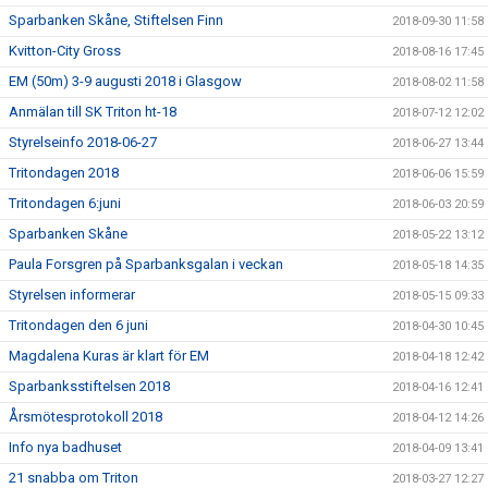
Sparbanken Skåne, Stiftelsen Finn
2018-09-30 11:58
Kvitton-City Gross
2018-08-16 17:45
EM (50m) 3-9 augusti 2018 i Glasgow
2018-08-02 11:58
Anmälan till SK Triton ht-18
2018-07-12 12:02
Styrelseinfo 2018-06-27
2018-06-27 13:44
Tritondagen 2018
2018-06-06 15:59
Tritondagen 6:juni
2018-06-03 20:59
Sparbanken Skåne
2018-05-22 13:12
Paula Forsgren på Sparbanksgalan i veckan
2018-05-18 14:35
Styrelsen informerar
2018-05-15 09:33
Tritondagen den 6 juni
2018-04-30 10:45
Magdalena Kuras är klart för EM
2018-04-18 12:42
Sparbanksstiftelsen 2018
2018-04-16 12:41
Årsmötesprotokoll 2018
2018-04-12 14:26
Info nya badhuset
2018-04-09 13:41
21 snabba om Triton
2018-03-27 12:27