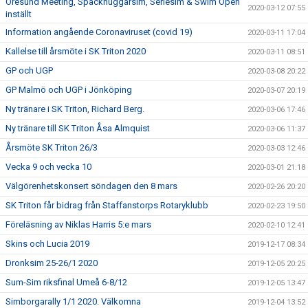
Öresund Meeting, Späckhuggarsim, Seriesim & Swim Open
2020-03-12 07:55
inställt
Information angående Coronaviruset (covid 19)
2020-03-11 17:04
Kallelse till årsmöte i SK Triton 2020
2020-03-11 08:51
GP och UGP
2020-03-08 20:22
GP Malmö och UGP i Jönköping
2020-03-07 20:19
Ny tränare i SK Triton, Richard Berg.
2020-03-06 17:46
Ny tränare till SK Triton Åsa Almquist
2020-03-06 11:37
Årsmöte SK Triton 26/3
2020-03-03 12:46
Vecka 9 och vecka 10
2020-03-01 21:18
Välgörenhetskonsert söndagen den 8 mars
2020-02-26 20:20
SK Triton får bidrag från Staffanstorps Rotaryklubb
2020-02-23 19:50
Föreläsning av Niklas Harris 5:e mars
2020-02-10 12:41
Skins och Lucia 2019
2019-12-17 08:34
Dronksim 25-26/1 2020
2019-12-05 20:25
Sum-Sim riksfinal Umeå 6-8/12
2019-12-05 13:47
Simborgarally 1/1 2020. Välkomna
2019-12-04 13:52