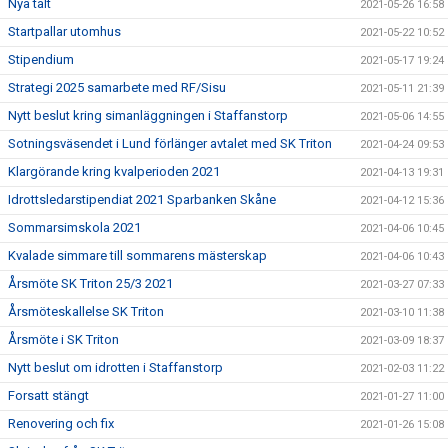
Nya tält
2021-05-26 16:58
Startpallar utomhus
2021-05-22 10:52
Stipendium
2021-05-17 19:24
Strategi 2025 samarbete med RF/Sisu
2021-05-11 21:39
Nytt beslut kring simanläggningen i Staffanstorp
2021-05-06 14:55
Sotningsväsendet i Lund förlänger avtalet med SK Triton
2021-04-24 09:53
Klargörande kring kvalperioden 2021
2021-04-13 19:31
Idrottsledarstipendiat 2021 Sparbanken Skåne
2021-04-12 15:36
Sommarsimskola 2021
2021-04-06 10:45
Kvalade simmare till sommarens mästerskap
2021-04-06 10:43
Årsmöte SK Triton 25/3 2021
2021-03-27 07:33
Årsmöteskallelse SK Triton
2021-03-10 11:38
Årsmöte i SK Triton
2021-03-09 18:37
Nytt beslut om idrotten i Staffanstorp
2021-02-03 11:22
Forsatt stängt
2021-01-27 11:00
Renovering och fix
2021-01-26 15:08