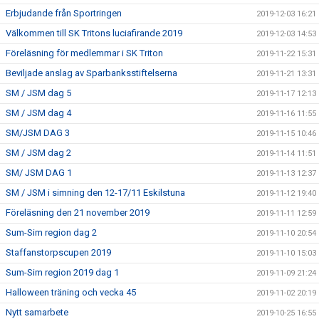
Erbjudande från Sportringen
2019-12-03 16:21
Välkommen till SK Tritons luciafirande 2019
2019-12-03 14:53
Föreläsning för medlemmar i SK Triton
2019-11-22 15:31
Beviljade anslag av Sparbanksstiftelserna
2019-11-21 13:31
SM / JSM dag 5
2019-11-17 12:13
SM / JSM dag 4
2019-11-16 11:55
SM/JSM DAG 3
2019-11-15 10:46
SM / JSM dag 2
2019-11-14 11:51
SM/ JSM DAG 1
2019-11-13 12:37
SM / JSM i simning den 12-17/11 Eskilstuna
2019-11-12 19:40
Föreläsning den 21 november 2019
2019-11-11 12:59
Sum-Sim region dag 2
2019-11-10 20:54
Staffanstorpscupen 2019
2019-11-10 15:03
Sum-Sim region 2019 dag 1
2019-11-09 21:24
Halloween träning och vecka 45
2019-11-02 20:19
Nytt samarbete
2019-10-25 16:55