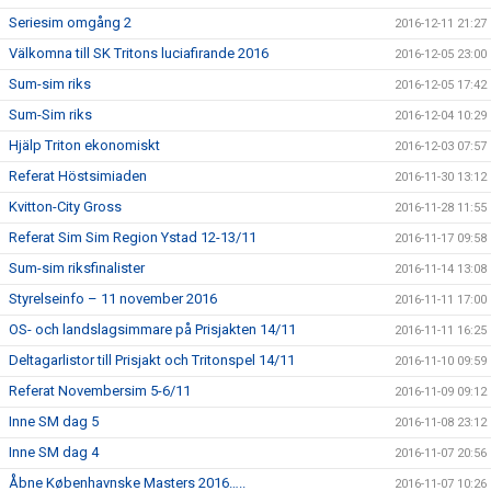
Seriesim omgång 2
2016-12-11 21:27
Välkomna till SK Tritons luciafirande 2016
2016-12-05 23:00
Sum-sim riks
2016-12-05 17:42
Sum-Sim riks
2016-12-04 10:29
Hjälp Triton ekonomiskt
2016-12-03 07:57
Referat Höstsimiaden
2016-11-30 13:12
Kvitton-City Gross
2016-11-28 11:55
Referat Sim Sim Region Ystad 12-13/11
2016-11-17 09:58
Sum-sim riksfinalister
2016-11-14 13:08
Styrelseinfo – 11 november 2016
2016-11-11 17:00
OS- och landslagsimmare på Prisjakten 14/11
2016-11-11 16:25
Deltagarlistor till Prisjakt och Tritonspel 14/11
2016-11-10 09:59
Referat Novembersim 5-6/11
2016-11-09 09:12
Inne SM dag 5
2016-11-08 23:12
Inne SM dag 4
2016-11-07 20:56
Åbne Københavnske Masters 2016…..
2016-11-07 10:26