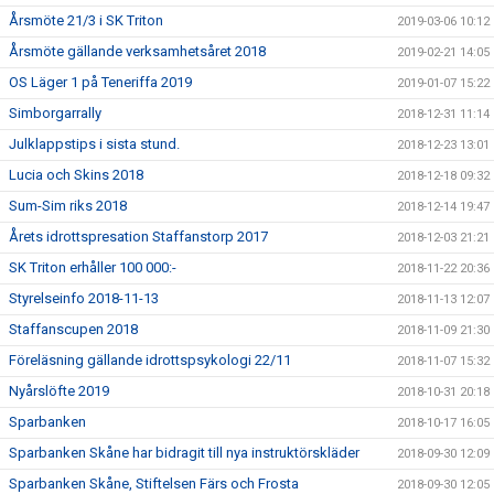
Årsmöte 21/3 i SK Triton
2019-03-06 10:12
Årsmöte gällande verksamhetsåret 2018
2019-02-21 14:05
OS Läger 1 på Teneriffa 2019
2019-01-07 15:22
Simborgarrally
2018-12-31 11:14
Julklappstips i sista stund.
2018-12-23 13:01
Lucia och Skins 2018
2018-12-18 09:32
Sum-Sim riks 2018
2018-12-14 19:47
Årets idrottspresation Staffanstorp 2017
2018-12-03 21:21
SK Triton erhåller 100 000:-
2018-11-22 20:36
Styrelseinfo 2018-11-13
2018-11-13 12:07
Staffanscupen 2018
2018-11-09 21:30
Föreläsning gällande idrottspsykologi 22/11
2018-11-07 15:32
Nyårslöfte 2019
2018-10-31 20:18
Sparbanken
2018-10-17 16:05
Sparbanken Skåne har bidragit till nya instruktörskläder
2018-09-30 12:09
Sparbanken Skåne, Stiftelsen Färs och Frosta
2018-09-30 12:05