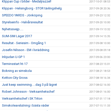
Klippan Cup i bilder - Medaljrazzel!
2017-10-01 08:53
Klippan - Helsingborg - STOR tävlingshelg
2017-09-28 20:36
SPEEDO YARDS - Jönköping
2017-09-23 12:32
Styrelseinfo - Halvårsresultat
2017-09-20 10:00
Nyhetssvejp.....
2017-09-19 13:32
SUM-SIM Läger 2017
2017-09-14 15:35
Resultat - Seriesim - Omgång 1
2017-09-08 10:00
Josefin Nilsson - EM i livräddning
2017-09-08 09:18
Inbjudan U-GP 1
2017-09-06 23:00
Terminsstart ht-17
2017-08-23 15:01
Bokning av simskola
2017-08-21 18:53
Kvitton-City Gross
2017-08-18 16:34
Just keep swimming.....dag 3 på lägret
2017-08-02 16:00
Robert Johnsson - Verksamhetschef
2017-08-01 16:00
Verksamhetschef i SK Triton
2017-07-31 17:18
Simskoleavslutning i bästa väder
2017-07-15 11:33