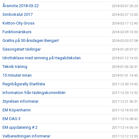
Årsmöte 2018-03-22
2018-03-07 20:23
Simbokslut 2017
2018-02-27 12:05
Kvitton-City Gross
2018-02-17 12:40
Funktionärskurs
2018-02-09 10:33
Grattis på 50-årsdagen Bengan!
2018-02-03 07:08
Säsongstart tävlingar
2018-01-20 07:57
Idrottsklass med simning på Hagalidskolan
2018-01-12 14:55
Teknik träning
2018-01-04 20:31
15 minuter innan
2018-01-01 14:45
Regnbågsrally Startlista
2017-12-30 19:45
Information från tävlingskommittén
2017-12-29 12:32
Styrelsen informerar
2017-12-21 06:31
EM Köpenhamn
2017-12-18 05:09
EM DAG 3
2017-12-16 08:42
EM uppdatering # 2
2017-12-14 06:14
Valberedningen informerar
2017-12-12 12:33