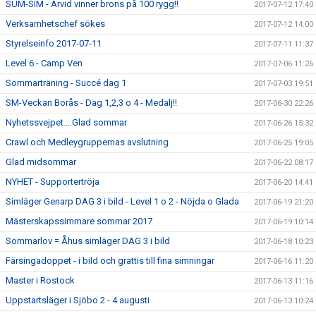
SUM-SIM - Arvid vinner brons på 100 rygg!!
2017-07-12 17:40
Verksamhetschef sökes
2017-07-12 14:00
Styrelseinfo 2017-07-11
2017-07-11 11:37
Level 6 - Camp Ven
2017-07-06 11:26
Sommarträning - Succé dag 1
2017-07-03 19:51
SM-Veckan Borås - Dag 1,2,3 o 4 - Medalj!!
2017-06-30 22:26
Nyhetssvejpet....Glad sommar
2017-06-26 15:32
Crawl och Medleygruppernas avslutning
2017-06-25 19:05
Glad midsommar
2017-06-22 08:17
NYHET - Supportertröja
2017-06-20 14:41
Simläger Genarp DAG 3 i bild - Level 1 o 2 - Nöjda o Glada
2017-06-19 21:20
Mästerskapssimmare sommar 2017
2017-06-19 10:14
Sommarlov = Åhus simläger DAG 3 i bild
2017-06-18 10:23
Färsingadoppet - i bild och grattis till fina simningar
2017-06-16 11:20
Master i Rostock
2017-06-13 11:16
Uppstartsläger i Sjöbo 2 - 4 augusti
2017-06-13 10:24