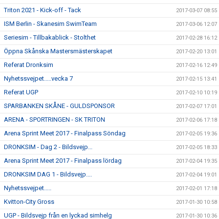
Triton 2021 - Kick-off - Tack
2017-03-07 08:55
ISM Berlin - Skanesim SwimTeam
2017-03-06 12:07
Seriesim - Tillbakablick - Stolthet
2017-02-28 16:12
Öppna Skånska Mastersmästerskapet
2017-02-20 13:01
Referat Dronksim
2017-02-16 12:49
Nyhetssvejpet.....vecka 7
2017-02-15 13:41
Referat UGP
2017-02-10 10:19
SPARBANKEN SKÅNE - GULDSPONSOR
2017-02-07 17:01
ARENA - SPORTRINGEN - SK TRITON
2017-02-06 17:18
Arena Sprint Meet 2017 - Finalpass Söndag
2017-02-05 19:36
DRONKSIM - Dag 2 - Bildsvejp...
2017-02-05 18:33
Arena Sprint Meet 2017 - Finalpass lördag
2017-02-04 19:35
DRONKSIM DAG 1 - Bildsvejp....
2017-02-04 19:01
Nyhetssvejpet.....
2017-02-01 17:18
Kvitton-City Gross
2017-01-30 10:58
UGP - Bildsvejp från en lyckad simhelg
2017-01-30 10:36