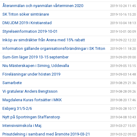
Återanmälan och nyanmälan vårterminen 2020
2019-10-24 11:45
SK Triton söker simtränare
2019-10-16 15:20
DM/JDM 2019 i Kristianstad
2019-10-04 18:13
Styrelseinformation 2019-10-01
2019-10-01 00:09
Inköp av simdräkter från Arena med 15% rabatt
2019-09-22 12:22
Information gällande organisationsförändringar i SK Triton
2019-09-11 18:20
Sum-Sim läger 2019 13-15 september
2019-09-09 09:00
Niu Mästerskapen i Siming, Uddevalla
2019-09-05 15:15
Föreläsningar under hösten 2019
2019-09-03 14:48
Samarbete
2019-08-29 21:36
Vi gratulerar Anders Bengtsson
2019-08-28 09:26
Magdalena Kuras fortsätter i MKK
2019-08-20 17:46
Esbjerg 31/5-2/6
2019-05-28 10:17
Nytt på Sportringen Staffanstorp
2019-04-08 10:43
Intensivsimskola i Maj.
2019-03-27 15:01
Prisutdelning i samband med årsmöte 2019-03-21
2019-03-22 09:02