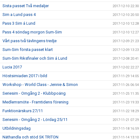
Sista passet Två medaljer
2017-12-10 22:30
Sim a Lund pass 4
2017-12-10 20:50
Pass 3 Sim á Lund
2017-12-10 12:28
Pass 4 söndag morgon Sum-Sim
2017-12-10 12:27
Vårt pass två tävlingens tredje
2017-12-09 21:23
Sum-Sim första passet klart
2017-12-09 13:23
Sum-Sim Riksfinaler och Sim á Lund
2017-12-08 20:41
Lucia 2017
2017-12-02 22:27
Höstsimiaden 2017 i bild
2017-11-29 14:05
Workshop - World Class - Jennie & Simon
2017-11-26 06:54
Seriesim - Omgång 2 - Klubbpoäng
2017-11-25 11:35
Medlemsmöte - Framtidens förening
2017-11-23 19:33
Funktionärskurs 27/11
2017-11-22 18:29
Seriesim - Omgång 2 - Lördag 25/11
2017-11-21 07:29
Utbildningsdag
2017-11-18 16:59
Näthandla och stöd SK TRITON
2017-11-14 13:10