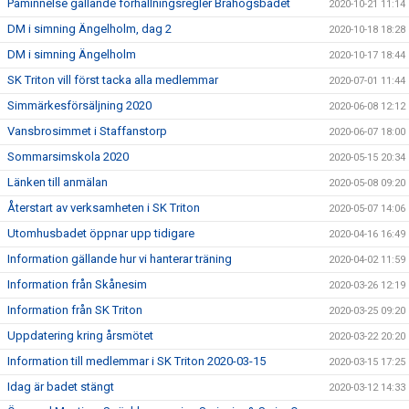
Påminnelse gällande förhållningsregler Bråhögsbadet
2020-10-21 11:14
DM i simning Ängelholm, dag 2
2020-10-18 18:28
DM i simning Ängelholm
2020-10-17 18:44
SK Triton vill först tacka alla medlemmar
2020-07-01 11:44
Simmärkesförsäljning 2020
2020-06-08 12:12
Vansbrosimmet i Staffanstorp
2020-06-07 18:00
Sommarsimskola 2020
2020-05-15 20:34
Länken till anmälan
2020-05-08 09:20
Återstart av verksamheten i SK Triton
2020-05-07 14:06
Utomhusbadet öppnar upp tidigare
2020-04-16 16:49
Information gällande hur vi hanterar träning
2020-04-02 11:59
Information från Skånesim
2020-03-26 12:19
Information från SK Triton
2020-03-25 09:20
Uppdatering kring årsmötet
2020-03-22 20:20
Information till medlemmar i SK Triton 2020-03-15
2020-03-15 17:25
Idag är badet stängt
2020-03-12 14:33