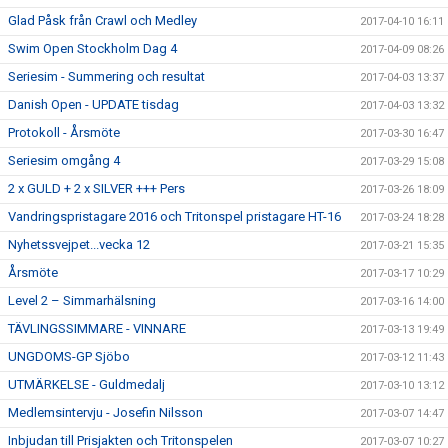
Glad Påsk från Crawl och Medley
2017-04-10 16:11
Swim Open Stockholm Dag 4
2017-04-09 08:26
Seriesim - Summering och resultat
2017-04-03 13:37
Danish Open - UPDATE tisdag
2017-04-03 13:32
Protokoll - Årsmöte
2017-03-30 16:47
Seriesim omgång 4
2017-03-29 15:08
2 x GULD + 2 x SILVER +++ Pers
2017-03-26 18:09
Vandringspristagare 2016 och Tritonspel pristagare HT-16
2017-03-24 18:28
Nyhetssvejpet...vecka 12
2017-03-21 15:35
Årsmöte
2017-03-17 10:29
Level 2 – Simmarhälsning
2017-03-16 14:00
TÄVLINGSSIMMARE - VINNARE
2017-03-13 19:49
UNGDOMS-GP Sjöbo
2017-03-12 11:43
UTMÄRKELSE - Guldmedalj
2017-03-10 13:12
Medlemsintervju - Josefin Nilsson
2017-03-07 14:47
Inbjudan till Prisjakten och Tritonspelen
2017-03-07 10:27