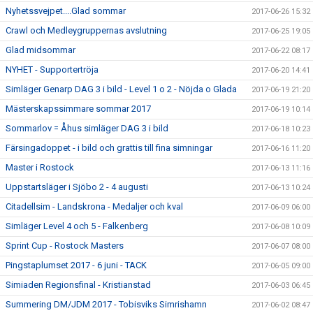
Nyhetssvejpet....Glad sommar
2017-06-26 15:32
Crawl och Medleygruppernas avslutning
2017-06-25 19:05
Glad midsommar
2017-06-22 08:17
NYHET - Supportertröja
2017-06-20 14:41
Simläger Genarp DAG 3 i bild - Level 1 o 2 - Nöjda o Glada
2017-06-19 21:20
Mästerskapssimmare sommar 2017
2017-06-19 10:14
Sommarlov = Åhus simläger DAG 3 i bild
2017-06-18 10:23
Färsingadoppet - i bild och grattis till fina simningar
2017-06-16 11:20
Master i Rostock
2017-06-13 11:16
Uppstartsläger i Sjöbo 2 - 4 augusti
2017-06-13 10:24
Citadellsim - Landskrona - Medaljer och kval
2017-06-09 06:00
Simläger Level 4 och 5 - Falkenberg
2017-06-08 10:09
Sprint Cup - Rostock Masters
2017-06-07 08:00
Pingstaplumset 2017 - 6 juni - TACK
2017-06-05 09:00
Simiaden Regionsfinal - Kristianstad
2017-06-03 06:45
Summering DM/JDM 2017 - Tobisviks Simrishamn
2017-06-02 08:47