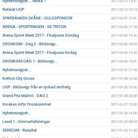
Nyhetssvejpet.....vecka 7
2017-02-15 13:41
Referat UGP
2017-02-10 10:19
SPARBANKEN SKÅNE - GULDSPONSOR
2017-02-07 17:01
ARENA - SPORTRINGEN - SK TRITON
2017-02-06 17:18
Arena Sprint Meet 2017 - Finalpass Söndag
2017-02-05 19:36
DRONKSIM - Dag 2 - Bildsvejp...
2017-02-05 18:33
Arena Sprint Meet 2017 - Finalpass lördag
2017-02-04 19:35
DRONKSIM DAG 1 - Bildsvejp....
2017-02-04 19:01
Nyhetssvejpet.....
2017-02-01 17:18
Kvitton-City Gross
2017-01-30 10:58
UGP - Bildsvejp från en lyckad simhelg
2017-01-30 10:36
Grand Prix Malmö - DAG 2
2017-01-28 20:58
Kiosken inför Dronksimmet
2017-01-27 13:00
Nyhetssvejpet...
2017-01-26 14:00
Level 1 - Simmarhälsningar
2017-01-24 08:59
SERIESIM - Resultat
2017-01-20 11:30