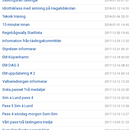
Säsongstart tävlingar
2018-01-20 07:57
Idrottsklass med simning på Hagalidskolan
2018-01-12 14:55
Teknik träning
2018-01-04 20:31
15 minuter innan
2018-01-01 14:45
Regnbågsrally Startlista
2017-12-30 19:45
Information från tävlingskommittén
2017-12-29 12:32
Styrelsen informerar
2017-12-21 06:31
EM Köpenhamn
2017-12-18 05:09
EM DAG 3
2017-12-16 08:42
EM uppdatering # 2
2017-12-14 06:14
Valberedningen informerar
2017-12-12 12:33
Sista passet Två medaljer
2017-12-10 22:30
Sim a Lund pass 4
2017-12-10 20:50
Pass 3 Sim á Lund
2017-12-10 12:28
Pass 4 söndag morgon Sum-Sim
2017-12-10 12:27
Vårt pass två tävlingens tredje
2017-12-09 21:23