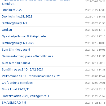
2022-02-03 09:24
Simidrott
Dronksim 2022
2022-01-29 17:36
Dronksim inställt 2022
2022-01-12 14:55
Simborgarrally 1/1
2021-12-28 21:53
God Jul
2021-12-23 17:15
Nya startpallarna i Bråhögsbadet
2021-12-16 17:10
Simborgarrally 1/1 2022
2021-12-15 10:30
Sum-Sim riks pass 5
2021-12-12 19:05
Sammanfattning pass 4 Sum-SIm riks
2021-12-12 11:53
Sum-SIm riks pass 3
2021-12-11 20:13
SumSim pass 2 10-12/12 2021
2021-12-11 14:33
Välkommen till SK Tritons luciafirande 2021
2021-12-03 12:47
Crafoordska stiftelsen
2021-12-02 09:21
Sim á Lund 27-28/11
2021-11-28 22:16
Höstsimiaden 2021, Vellinge 27/11
2021-11-28 21:52
SM/JSM DAG 4-5
2021-11-28 17:18