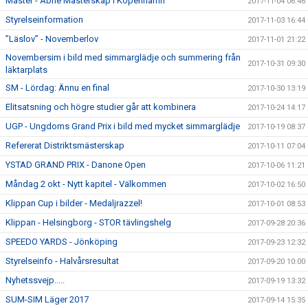
Master - Åbne Mästerskap I Köpenhamn
2017-11-04 06:46
Styrelseinformation
2017-11-03 16:44
”Läslov” - Novemberlov
2017-11-01 21:22
Novembersim i bild med simmarglädje och summering från
2017-10-31 09:30
läktarplats
SM - Lördag: Ännu en final
2017-10-30 13:19
Elitsatsning och högre studier går att kombinera
2017-10-24 14:17
UGP - Ungdoms Grand Prix i bild med mycket simmarglädje
2017-10-19 08:37
Refererat Distriktsmästerskap
2017-10-11 07:04
YSTAD GRAND PRIX - Danone Open
2017-10-06 11:21
Måndag 2 okt - Nytt kapitel - Välkommen
2017-10-02 16:50
Klippan Cup i bilder - Medaljrazzel!
2017-10-01 08:53
Klippan - Helsingborg - STOR tävlingshelg
2017-09-28 20:36
SPEEDO YARDS - Jönköping
2017-09-23 12:32
Styrelseinfo - Halvårsresultat
2017-09-20 10:00
Nyhetssvejp.....
2017-09-19 13:32
SUM-SIM Läger 2017
2017-09-14 15:35