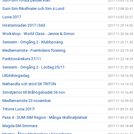
Sum-Sim första passet klart
2017-12-09 13:23
Sum-Sim Riksfinaler och Sim á Lund
2017-12-08 20:41
Lucia 2017
2017-12-02 22:27
Höstsimiaden 2017 i bild
2017-11-29 14:05
Workshop - World Class - Jennie & Simon
2017-11-26 06:54
Seriesim - Omgång 2 - Klubbpoäng
2017-11-25 11:35
Medlemsmöte - Framtidens förening
2017-11-23 19:33
Funktionärskurs 27/11
2017-11-22 18:29
Seriesim - Omgång 2 - Lördag 25/11
2017-11-21 07:29
Utbildningsdag
2017-11-18 16:59
Näthandla och stöd SK TRITON
2017-11-14 13:10
Simstjärnor till Bråhögsbadet 26 nov
2017-11-10 16:45
Medlemsmöte 23 november
2017-11-10 09:32
Tritons Lucia 2017!
2017-11-09 21:33
Pass 4 - SUM-SIM Region - Många riksfinalplatser
2017-11-09 07:33
Magda EM-Simmare
2017-11-04 18:48