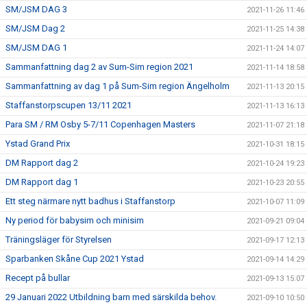
SM/JSM DAG 3
2021-11-26 11:46
SM/JSM Dag 2
2021-11-25 14:38
SM/JSM DAG 1
2021-11-24 14:07
Sammanfattning dag 2 av Sum-Sim region 2021
2021-11-14 18:58
Sammanfattning av dag 1 på Sum-Sim region Ängelholm
2021-11-13 20:15
Staffanstorpscupen 13/11 2021
2021-11-13 16:13
Para SM / RM Osby 5-7/11 Copenhagen Masters
2021-11-07 21:18
Ystad Grand Prix
2021-10-31 18:15
DM Rapport dag 2
2021-10-24 19:23
DM Rapport dag 1
2021-10-23 20:55
Ett steg närmare nytt badhus i Staffanstorp
2021-10-07 11:09
Ny period för babysim och minisim
2021-09-21 09:04
Träningsläger för Styrelsen
2021-09-17 12:13
Sparbanken Skåne Cup 2021 Ystad
2021-09-14 14:29
Recept på bullar
2021-09-13 15:07
29 Januari 2022 Utbildning barn med särskilda behov.
2021-09-10 10:50