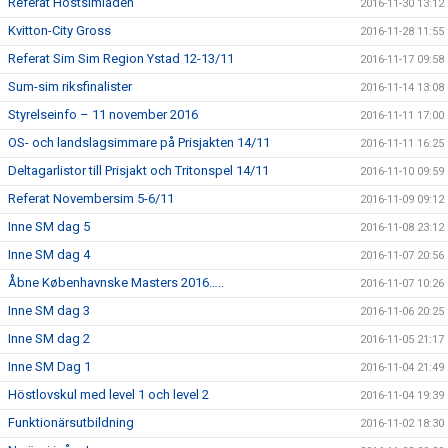
Referat Höstsimiaden
2016-11-30 13:12
Kvitton-City Gross
2016-11-28 11:55
Referat Sim Sim Region Ystad 12-13/11
2016-11-17 09:58
Sum-sim riksfinalister
2016-11-14 13:08
Styrelseinfo – 11 november 2016
2016-11-11 17:00
OS- och landslagsimmare på Prisjakten 14/11
2016-11-11 16:25
Deltagarlistor till Prisjakt och Tritonspel 14/11
2016-11-10 09:59
Referat Novembersim 5-6/11
2016-11-09 09:12
Inne SM dag 5
2016-11-08 23:12
Inne SM dag 4
2016-11-07 20:56
Åbne Københavnske Masters 2016…..
2016-11-07 10:26
Inne SM dag 3
2016-11-06 20:25
Inne SM dag 2
2016-11-05 21:17
Inne SM Dag 1
2016-11-04 21:49
Höstlovskul med level 1 och level 2
2016-11-04 19:39
Funktionärsutbildning
2016-11-02 18:30