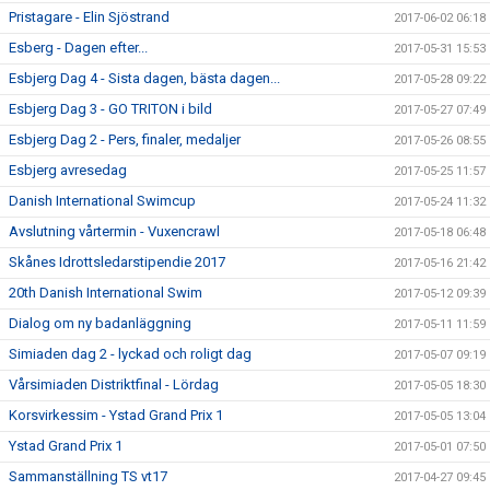
Pristagare - Elin Sjöstrand
2017-06-02 06:18
Esberg - Dagen efter...
2017-05-31 15:53
Esbjerg Dag 4 - Sista dagen, bästa dagen...
2017-05-28 09:22
Esbjerg Dag 3 - GO TRITON i bild
2017-05-27 07:49
Esbjerg Dag 2 - Pers, finaler, medaljer
2017-05-26 08:55
Esbjerg avresedag
2017-05-25 11:57
Danish International Swimcup
2017-05-24 11:32
Avslutning vårtermin - Vuxencrawl
2017-05-18 06:48
Skånes Idrottsledarstipendie 2017
2017-05-16 21:42
20th Danish International Swim
2017-05-12 09:39
Dialog om ny badanläggning
2017-05-11 11:59
Simiaden dag 2 - lyckad och roligt dag
2017-05-07 09:19
Vårsimiaden Distriktfinal - Lördag
2017-05-05 18:30
Korsvirkessim - Ystad Grand Prix 1
2017-05-05 13:04
Ystad Grand Prix 1
2017-05-01 07:50
Sammanställning TS vt17
2017-04-27 09:45