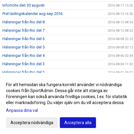
Infomöte den 30 augusti
2016-08-17 13:25
Prel tävlingskalender aug-sep 2016
2016-08-15 16:36
Hälsningar från Rio del 8
2016-08-13 08:54
Hälsningar från Rio del 7
2016-08-13 08:52
Hälsningar från Rio del 6
2016-08-08 22:23
Hälsningar från Rio del 5
2016-08-08 03:12
Hälsningar från Rio del 4
2016-08-06 02:34
Hälsningar från Rio del 3
2016-08-04 11:02
Hälsningar från Rio del 2
2016-08-01 09:02
Första hälsningen från Rio
2016-07-28 22:40
För att hemsidan ska fungera korrekt använder vi nödvändiga
SNART OLYMPISKA SOMMARSPELEN 2016
2016-07-24 11:59
cookies från SportAdmin. Dessa går inte att stänga av.
Föreningen kan också använda frivilliga cookies, t.ex. för statistik
Triton i radio
2016-07-20 13:00
eller marknadsföring. Du väljer själv om du vill acceptera dessa.
Sommarrea på Sportringen
2016-07-12 22:19
Anpassa dina val
SM/JSM dag 5
2016-07-11 22:23
Triton-trio laddar för Rio
Acceptera nödvändiga
Acceptera alla
2016-07-11 12:47
SM/JSM dag4
2016-07-09 21:21