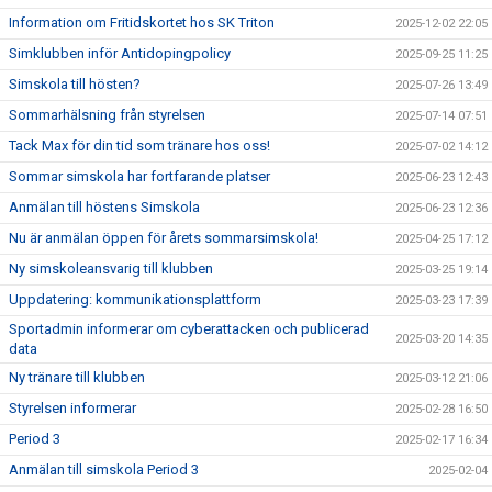
Information om Fritidskortet hos SK Triton
2025-12-02 22:05
Simklubben inför Antidopingpolicy
2025-09-25 11:25
Simskola till hösten?
2025-07-26 13:49
Sommarhälsning från styrelsen
2025-07-14 07:51
Tack Max för din tid som tränare hos oss!
2025-07-02 14:12
Sommar simskola har fortfarande platser
2025-06-23 12:43
Anmälan till höstens Simskola
2025-06-23 12:36
Nu är anmälan öppen för årets sommarsimskola!
2025-04-25 17:12
Ny simskoleansvarig till klubben
2025-03-25 19:14
Uppdatering: kommunikationsplattform
2025-03-23 17:39
Sportadmin informerar om cyberattacken och publicerad
2025-03-20 14:35
data
Ny tränare till klubben
2025-03-12 21:06
Styrelsen informerar
2025-02-28 16:50
Period 3
2025-02-17 16:34
Anmälan till simskola Period 3
2025-02-04