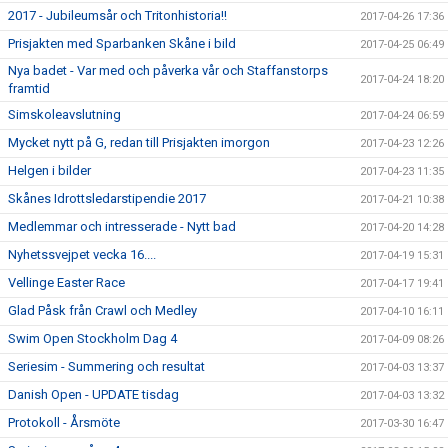
2017 - Jubileumsår och Tritonhistoria!!
2017-04-26 17:36
Prisjakten med Sparbanken Skåne i bild
2017-04-25 06:49
Nya badet - Var med och påverka vår och Staffanstorps
2017-04-24 18:20
framtid
Simskoleavslutning
2017-04-24 06:59
Mycket nytt på G, redan till Prisjakten imorgon
2017-04-23 12:26
Helgen i bilder
2017-04-23 11:35
Skånes Idrottsledarstipendie 2017
2017-04-21 10:38
Medlemmar och intresserade - Nytt bad
2017-04-20 14:28
Nyhetssvejpet vecka 16....
2017-04-19 15:31
Vellinge Easter Race
2017-04-17 19:41
Glad Påsk från Crawl och Medley
2017-04-10 16:11
Swim Open Stockholm Dag 4
2017-04-09 08:26
Seriesim - Summering och resultat
2017-04-03 13:37
Danish Open - UPDATE tisdag
2017-04-03 13:32
Protokoll - Årsmöte
2017-03-30 16:47