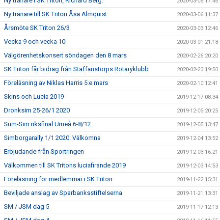
Ny tränare i SK Triton, Richard Berg.
2020-03-06 17:46
Ny tränare till SK Triton Åsa Almquist
2020-03-06 11:37
Årsmöte SK Triton 26/3
2020-03-03 12:46
Vecka 9 och vecka 10
2020-03-01 21:18
Välgörenhetskonsert söndagen den 8 mars
2020-02-26 20:20
SK Triton får bidrag från Staffanstorps Rotaryklubb
2020-02-23 19:50
Föreläsning av Niklas Harris 5:e mars
2020-02-10 12:41
Skins och Lucia 2019
2019-12-17 08:34
Dronksim 25-26/1 2020
2019-12-05 20:25
Sum-Sim riksfinal Umeå 6-8/12
2019-12-05 13:47
Simborgarally 1/1 2020. Välkomna
2019-12-04 13:52
Erbjudande från Sportringen
2019-12-03 16:21
Välkommen till SK Tritons luciafirande 2019
2019-12-03 14:53
Föreläsning för medlemmar i SK Triton
2019-11-22 15:31
Beviljade anslag av Sparbanksstiftelserna
2019-11-21 13:31
SM / JSM dag 5
2019-11-17 12:13