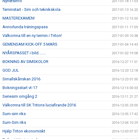
Nyhetsinfo
2017-01-18 17:03
Teminstart - Sim och teknikskola
2017-01-13 16:20
MASTEREXAMEN!
2017-01-12 15:50
Annorlunda träningspass
2017-01-11 17:09
Välkomna till en ny termin i Triton!
2017-01-09 10:38
GEMENSAM KICK-OFF 5 MARS
2017-01-04 14:43
NYÅRSPASSET i bild........
2017-01-02 19:58
BOKNING AV SIMSKOLOR
2016-12-27 11:51
GOD JUL
2016-12-23 12:18
Simallskånskan 2016
2016-12-23 01:00
Bokningsstart vt-17
2016-12-14 00:03
Seriesim omgång 2
2016-12-11 21:27
Välkomna till SK Tritons luciafirande 2016
2016-12-05 23:00
Sum-sim riks
2016-12-05 17:42
Sum-Sim riks
2016-12-04 10:29
Hjälp Triton ekonomiskt
2016-12-03 07:57