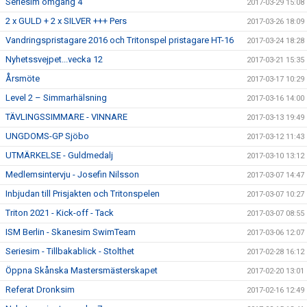
Seriesim omgång 4
2017-03-29 15:08
2 x GULD + 2 x SILVER +++ Pers
2017-03-26 18:09
Vandringspristagare 2016 och Tritonspel pristagare HT-16
2017-03-24 18:28
Nyhetssvejpet...vecka 12
2017-03-21 15:35
Årsmöte
2017-03-17 10:29
Level 2 – Simmarhälsning
2017-03-16 14:00
TÄVLINGSSIMMARE - VINNARE
2017-03-13 19:49
UNGDOMS-GP Sjöbo
2017-03-12 11:43
UTMÄRKELSE - Guldmedalj
2017-03-10 13:12
Medlemsintervju - Josefin Nilsson
2017-03-07 14:47
Inbjudan till Prisjakten och Tritonspelen
2017-03-07 10:27
Triton 2021 - Kick-off - Tack
2017-03-07 08:55
ISM Berlin - Skanesim SwimTeam
2017-03-06 12:07
Seriesim - Tillbakablick - Stolthet
2017-02-28 16:12
Öppna Skånska Mastersmästerskapet
2017-02-20 13:01
Referat Dronksim
2017-02-16 12:49