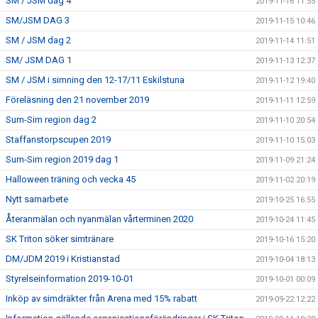
SM / JSM dag 4
2019-11-16 11:55
SM/JSM DAG 3
2019-11-15 10:46
SM / JSM dag 2
2019-11-14 11:51
SM/ JSM DAG 1
2019-11-13 12:37
SM / JSM i simning den 12-17/11 Eskilstuna
2019-11-12 19:40
Föreläsning den 21 november 2019
2019-11-11 12:59
Sum-Sim region dag 2
2019-11-10 20:54
Staffanstorpscupen 2019
2019-11-10 15:03
Sum-Sim region 2019 dag 1
2019-11-09 21:24
Halloween träning och vecka 45
2019-11-02 20:19
Nytt samarbete
2019-10-25 16:55
Återanmälan och nyanmälan vårterminen 2020
2019-10-24 11:45
SK Triton söker simtränare
2019-10-16 15:20
DM/JDM 2019 i Kristianstad
2019-10-04 18:13
Styrelseinformation 2019-10-01
2019-10-01 00:09
Inköp av simdräkter från Arena med 15% rabatt
2019-09-22 12:22