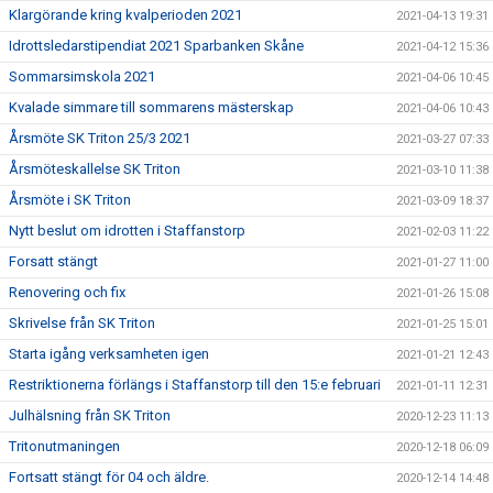
Klargörande kring kvalperioden 2021
2021-04-13 19:31
Idrottsledarstipendiat 2021 Sparbanken Skåne
2021-04-12 15:36
Sommarsimskola 2021
2021-04-06 10:45
Kvalade simmare till sommarens mästerskap
2021-04-06 10:43
Årsmöte SK Triton 25/3 2021
2021-03-27 07:33
Årsmöteskallelse SK Triton
2021-03-10 11:38
Årsmöte i SK Triton
2021-03-09 18:37
Nytt beslut om idrotten i Staffanstorp
2021-02-03 11:22
Forsatt stängt
2021-01-27 11:00
Renovering och fix
2021-01-26 15:08
Skrivelse från SK Triton
2021-01-25 15:01
Starta igång verksamheten igen
2021-01-21 12:43
Restriktionerna förlängs i Staffanstorp till den 15:e februari
2021-01-11 12:31
Julhälsning från SK Triton
2020-12-23 11:13
Tritonutmaningen
2020-12-18 06:09
Fortsatt stängt för 04 och äldre.
2020-12-14 14:48