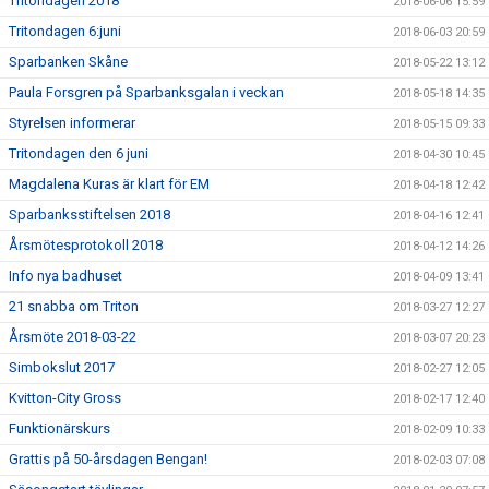
Tritondagen 2018
2018-06-06 15:59
Tritondagen 6:juni
2018-06-03 20:59
Sparbanken Skåne
2018-05-22 13:12
Paula Forsgren på Sparbanksgalan i veckan
2018-05-18 14:35
Styrelsen informerar
2018-05-15 09:33
Tritondagen den 6 juni
2018-04-30 10:45
Magdalena Kuras är klart för EM
2018-04-18 12:42
Sparbanksstiftelsen 2018
2018-04-16 12:41
Årsmötesprotokoll 2018
2018-04-12 14:26
Info nya badhuset
2018-04-09 13:41
21 snabba om Triton
2018-03-27 12:27
Årsmöte 2018-03-22
2018-03-07 20:23
Simbokslut 2017
2018-02-27 12:05
Kvitton-City Gross
2018-02-17 12:40
Funktionärskurs
2018-02-09 10:33
Grattis på 50-årsdagen Bengan!
2018-02-03 07:08