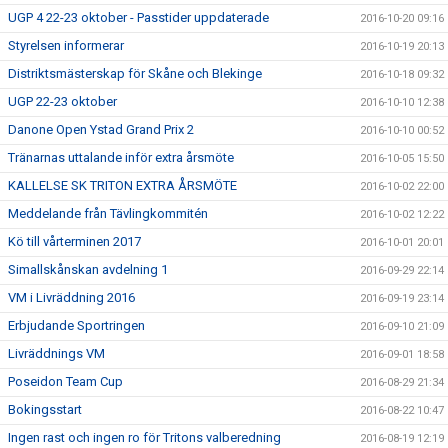
UGP 4 22-23 oktober - Passtider uppdaterade
2016-10-20 09:16
Styrelsen informerar
2016-10-19 20:13
Distriktsmästerskap för Skåne och Blekinge
2016-10-18 09:32
UGP 22-23 oktober
2016-10-10 12:38
Danone Open Ystad Grand Prix 2
2016-10-10 00:52
Tränarnas uttalande inför extra årsmöte
2016-10-05 15:50
KALLELSE SK TRITON EXTRA ÅRSMÖTE
2016-10-02 22:00
Meddelande från Tävlingkommitén
2016-10-02 12:22
Kö till vårterminen 2017
2016-10-01 20:01
Simallskånskan avdelning 1
2016-09-29 22:14
VM i Livräddning 2016
2016-09-19 23:14
Erbjudande Sportringen
2016-09-10 21:09
Livräddnings VM
2016-09-01 18:58
Poseidon Team Cup
2016-08-29 21:34
Bokingsstart
2016-08-22 10:47
Ingen rast och ingen ro för Tritons valberedning
2016-08-19 12:19