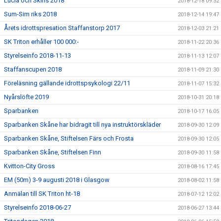
Lucia och Skins 2018
2018-12-18 09:32
Sum-Sim riks 2018
2018-12-14 19:47
Årets idrottspresation Staffanstorp 2017
2018-12-03 21:21
SK Triton erhåller 100 000:-
2018-11-22 20:36
Styrelseinfo 2018-11-13
2018-11-13 12:07
Staffanscupen 2018
2018-11-09 21:30
Föreläsning gällande idrottspsykologi 22/11
2018-11-07 15:32
Nyårslöfte 2019
2018-10-31 20:18
Sparbanken
2018-10-17 16:05
Sparbanken Skåne har bidragit till nya instruktörskläder
2018-09-30 12:09
Sparbanken Skåne, Stiftelsen Färs och Frosta
2018-09-30 12:05
Sparbanken Skåne, Stiftelsen Finn
2018-09-30 11:58
Kvitton-City Gross
2018-08-16 17:45
EM (50m) 3-9 augusti 2018 i Glasgow
2018-08-02 11:58
Anmälan till SK Triton ht-18
2018-07-12 12:02
Styrelseinfo 2018-06-27
2018-06-27 13:44