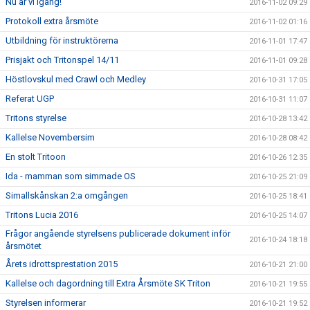
Nu är vi igång!
2016-11-02 09:29
Protokoll extra årsmöte
2016-11-02 01:16
Utbildning för instruktörerna
2016-11-01 17:47
Prisjakt och Tritonspel 14/11
2016-11-01 09:28
Höstlovskul med Crawl och Medley
2016-10-31 17:05
Referat UGP
2016-10-31 11:07
Tritons styrelse
2016-10-28 13:42
Kallelse Novembersim
2016-10-28 08:42
En stolt Tritoon
2016-10-26 12:35
Ida - mamman som simmade OS
2016-10-25 21:09
Simallskånskan 2:a omgången
2016-10-25 18:41
Tritons Lucia 2016
2016-10-25 14:07
Frågor angående styrelsens publicerade dokument inför
2016-10-24 18:18
årsmötet
Årets idrottsprestation 2015
2016-10-21 21:00
Kallelse och dagordning till Extra Årsmöte SK Triton
2016-10-21 19:55
Styrelsen informerar
2016-10-21 19:52