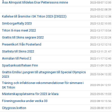
Åsa Almquist tilldelas Enar Petterssons minne
2023-03-07 12:00
2023-03-02 08:39
Kallelse till årsmöte i SK Triton 2023 (230222)
2023-02-22 12:38
SimborgarRally 2023
2022-12-22 10:05
Triton X-mas meet 2022
2022-12-17 13:54
Grattis till Skins segrare 2022
2022-12-12 22:24
Presentkort från Posterland
2022-12-12 12:15
Starlista till Skins 2022
2022-12-11 21:47
Anmälan till Period 2
2022-11-17 12:40
Sparbanksstiftelsen Finn
2022-11-09 15:29
Grattis Emilia Ljungren till uttagningen till Special Olympics
2022-10-04 12:32
2023
Träning och infektioner-rekommendationer för simmare i
2022-09-24 12:51
SK Triton
Mästerskapsplatserna för 2023 är klara
2022-09-05 19:03
Föreningsvecka under vecka 33
2022-08-10 15:56
Citygross kvitton
2022-08-08 10:51