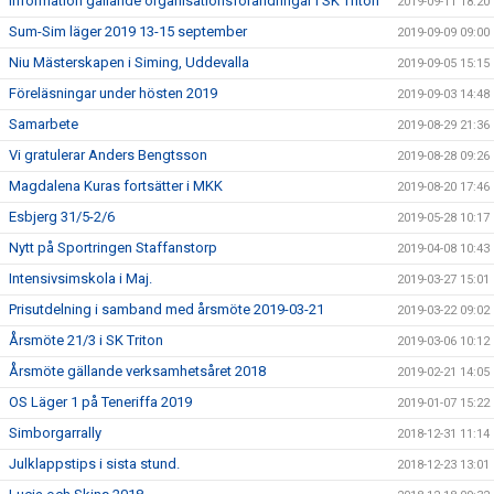
Information gällande organisationsförändringar i SK Triton
2019-09-11 18:20
Sum-Sim läger 2019 13-15 september
2019-09-09 09:00
Niu Mästerskapen i Siming, Uddevalla
2019-09-05 15:15
Föreläsningar under hösten 2019
2019-09-03 14:48
Samarbete
2019-08-29 21:36
Vi gratulerar Anders Bengtsson
2019-08-28 09:26
Magdalena Kuras fortsätter i MKK
2019-08-20 17:46
Esbjerg 31/5-2/6
2019-05-28 10:17
Nytt på Sportringen Staffanstorp
2019-04-08 10:43
Intensivsimskola i Maj.
2019-03-27 15:01
Prisutdelning i samband med årsmöte 2019-03-21
2019-03-22 09:02
Årsmöte 21/3 i SK Triton
2019-03-06 10:12
Årsmöte gällande verksamhetsåret 2018
2019-02-21 14:05
OS Läger 1 på Teneriffa 2019
2019-01-07 15:22
Simborgarrally
2018-12-31 11:14
Julklappstips i sista stund.
2018-12-23 13:01