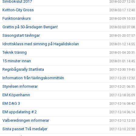
Simbokslut 2017
2018-02-27 12:05
Kvitton-City Gross
2018-02-17 12:40
Funktionärskurs
2018-02-09 10:33
Grattis på 50-årsdagen Bengan!
2018-02-03 07:08
Säsongstart tävlingar
2018-01-20 07:57
Idrottsklass med simning på Hagalidskolan
2018-01-12 14:55
Teknik träning
2018-01-04 20:31
15 minuter innan
2018-01-01 14:45
Regnbågsrally Startlista
2017-12-30 19:45
Information från tävlingskommittén
2017-12-29 12:32
Styrelsen informerar
2017-12-21 06:31
EM Köpenhamn
2017-12-18 05:09
EM DAG 3
2017-12-16 08:42
EM uppdatering # 2
2017-12-14 06:14
Valberedningen informerar
2017-12-12 12:33
Sista passet Två medaljer
2017-12-10 22:30