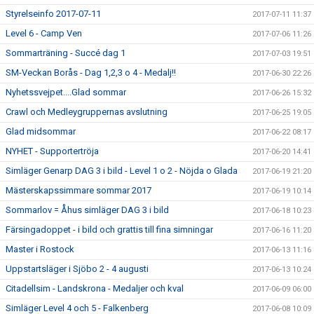
Styrelseinfo 2017-07-11
2017-07-11 11:37
Level 6 - Camp Ven
2017-07-06 11:26
Sommarträning - Succé dag 1
2017-07-03 19:51
SM-Veckan Borås - Dag 1,2,3 o 4 - Medalj!!
2017-06-30 22:26
Nyhetssvejpet....Glad sommar
2017-06-26 15:32
Crawl och Medleygruppernas avslutning
2017-06-25 19:05
Glad midsommar
2017-06-22 08:17
NYHET - Supportertröja
2017-06-20 14:41
Simläger Genarp DAG 3 i bild - Level 1 o 2 - Nöjda o Glada
2017-06-19 21:20
Mästerskapssimmare sommar 2017
2017-06-19 10:14
Sommarlov = Åhus simläger DAG 3 i bild
2017-06-18 10:23
Färsingadoppet - i bild och grattis till fina simningar
2017-06-16 11:20
Master i Rostock
2017-06-13 11:16
Uppstartsläger i Sjöbo 2 - 4 augusti
2017-06-13 10:24
Citadellsim - Landskrona - Medaljer och kval
2017-06-09 06:00
Simläger Level 4 och 5 - Falkenberg
2017-06-08 10:09