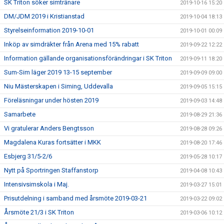
SK Triton söker simtränare
2019-10-16 15:20
DM/JDM 2019 i Kristianstad
2019-10-04 18:13
Styrelseinformation 2019-10-01
2019-10-01 00:09
Inköp av simdräkter från Arena med 15% rabatt
2019-09-22 12:22
Information gällande organisationsförändringar i SK Triton
2019-09-11 18:20
Sum-Sim läger 2019 13-15 september
2019-09-09 09:00
Niu Mästerskapen i Siming, Uddevalla
2019-09-05 15:15
Föreläsningar under hösten 2019
2019-09-03 14:48
Samarbete
2019-08-29 21:36
Vi gratulerar Anders Bengtsson
2019-08-28 09:26
Magdalena Kuras fortsätter i MKK
2019-08-20 17:46
Esbjerg 31/5-2/6
2019-05-28 10:17
Nytt på Sportringen Staffanstorp
2019-04-08 10:43
Intensivsimskola i Maj.
2019-03-27 15:01
Prisutdelning i samband med årsmöte 2019-03-21
2019-03-22 09:02
Årsmöte 21/3 i SK Triton
2019-03-06 10:12