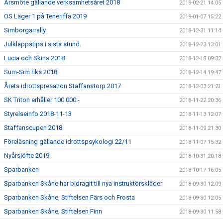
Årsmöte gällande verksamhetsåret 2018
2019-02-21 14:05
OS Läger 1 på Teneriffa 2019
2019-01-07 15:22
Simborgarrally
2018-12-31 11:14
Julklappstips i sista stund.
2018-12-23 13:01
Lucia och Skins 2018
2018-12-18 09:32
Sum-Sim riks 2018
2018-12-14 19:47
Årets idrottspresation Staffanstorp 2017
2018-12-03 21:21
SK Triton erhåller 100 000:-
2018-11-22 20:36
Styrelseinfo 2018-11-13
2018-11-13 12:07
Staffanscupen 2018
2018-11-09 21:30
Föreläsning gällande idrottspsykologi 22/11
2018-11-07 15:32
Nyårslöfte 2019
2018-10-31 20:18
Sparbanken
2018-10-17 16:05
Sparbanken Skåne har bidragit till nya instruktörskläder
2018-09-30 12:09
Sparbanken Skåne, Stiftelsen Färs och Frosta
2018-09-30 12:05
Sparbanken Skåne, Stiftelsen Finn
2018-09-30 11:58