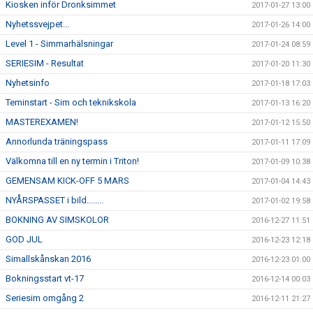
Kiosken inför Dronksimmet
2017-01-27 13:00
Nyhetssvejpet...
2017-01-26 14:00
Level 1 - Simmarhälsningar
2017-01-24 08:59
SERIESIM - Resultat
2017-01-20 11:30
Nyhetsinfo
2017-01-18 17:03
Teminstart - Sim och teknikskola
2017-01-13 16:20
MASTEREXAMEN!
2017-01-12 15:50
Annorlunda träningspass
2017-01-11 17:09
Välkomna till en ny termin i Triton!
2017-01-09 10:38
GEMENSAM KICK-OFF 5 MARS
2017-01-04 14:43
NYÅRSPASSET i bild........
2017-01-02 19:58
BOKNING AV SIMSKOLOR
2016-12-27 11:51
GOD JUL
2016-12-23 12:18
Simallskånskan 2016
2016-12-23 01:00
Bokningsstart vt-17
2016-12-14 00:03
Seriesim omgång 2
2016-12-11 21:27