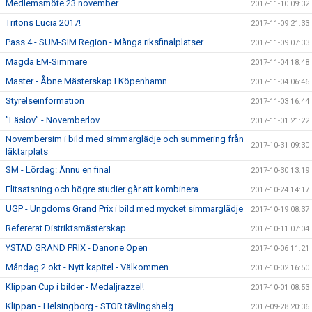
Medlemsmöte 23 november
2017-11-10 09:32
Tritons Lucia 2017!
2017-11-09 21:33
Pass 4 - SUM-SIM Region - Många riksfinalplatser
2017-11-09 07:33
Magda EM-Simmare
2017-11-04 18:48
Master - Åbne Mästerskap I Köpenhamn
2017-11-04 06:46
Styrelseinformation
2017-11-03 16:44
”Läslov” - Novemberlov
2017-11-01 21:22
Novembersim i bild med simmarglädje och summering från
2017-10-31 09:30
läktarplats
SM - Lördag: Ännu en final
2017-10-30 13:19
Elitsatsning och högre studier går att kombinera
2017-10-24 14:17
UGP - Ungdoms Grand Prix i bild med mycket simmarglädje
2017-10-19 08:37
Refererat Distriktsmästerskap
2017-10-11 07:04
YSTAD GRAND PRIX - Danone Open
2017-10-06 11:21
Måndag 2 okt - Nytt kapitel - Välkommen
2017-10-02 16:50
Klippan Cup i bilder - Medaljrazzel!
2017-10-01 08:53
Klippan - Helsingborg - STOR tävlingshelg
2017-09-28 20:36