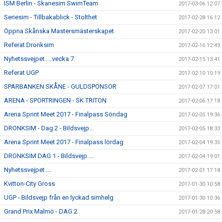
ISM Berlin - Skanesim SwimTeam
2017-03-06 12:07
Seriesim - Tillbakablick - Stolthet
2017-02-28 16:12
Öppna Skånska Mastersmästerskapet
2017-02-20 13:01
Referat Dronksim
2017-02-16 12:49
Nyhetssvejpet.....vecka 7
2017-02-15 13:41
Referat UGP
2017-02-10 10:19
SPARBANKEN SKÅNE - GULDSPONSOR
2017-02-07 17:01
ARENA - SPORTRINGEN - SK TRITON
2017-02-06 17:18
Arena Sprint Meet 2017 - Finalpass Söndag
2017-02-05 19:36
DRONKSIM - Dag 2 - Bildsvejp...
2017-02-05 18:33
Arena Sprint Meet 2017 - Finalpass lördag
2017-02-04 19:35
DRONKSIM DAG 1 - Bildsvejp....
2017-02-04 19:01
Nyhetssvejpet.....
2017-02-01 17:18
Kvitton-City Gross
2017-01-30 10:58
UGP - Bildsvejp från en lyckad simhelg
2017-01-30 10:36
Grand Prix Malmö - DAG 2
2017-01-28 20:58