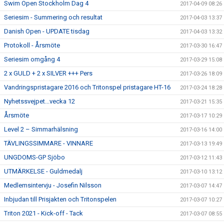
Swim Open Stockholm Dag 4
2017-04-09 08:26
Seriesim - Summering och resultat
2017-04-03 13:37
Danish Open - UPDATE tisdag
2017-04-03 13:32
Protokoll - Årsmöte
2017-03-30 16:47
Seriesim omgång 4
2017-03-29 15:08
2 x GULD + 2 x SILVER +++ Pers
2017-03-26 18:09
Vandringspristagare 2016 och Tritonspel pristagare HT-16
2017-03-24 18:28
Nyhetssvejpet...vecka 12
2017-03-21 15:35
Årsmöte
2017-03-17 10:29
Level 2 – Simmarhälsning
2017-03-16 14:00
TÄVLINGSSIMMARE - VINNARE
2017-03-13 19:49
UNGDOMS-GP Sjöbo
2017-03-12 11:43
UTMÄRKELSE - Guldmedalj
2017-03-10 13:12
Medlemsintervju - Josefin Nilsson
2017-03-07 14:47
Inbjudan till Prisjakten och Tritonspelen
2017-03-07 10:27
Triton 2021 - Kick-off - Tack
2017-03-07 08:55