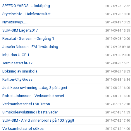
SPEEDO YARDS - Jönköping
2017-09-23 12:32
Styrelseinfo - Halvårsresultat
2017-09-20 10:00
Nyhetssvejp.....
2017-09-19 13:32
SUM-SIM Läger 2017
2017-09-14 15:35
Resultat - Seriesim - Omgång 1
2017-09-08 10:00
Josefin Nilsson - EM i livräddning
2017-09-08 09:18
Inbjudan U-GP 1
2017-09-06 23:00
Terminsstart ht-17
2017-08-23 15:01
Bokning av simskola
2017-08-21 18:53
Kvitton-City Gross
2017-08-18 16:34
Just keep swimming.....dag 3 på lägret
2017-08-02 16:00
Robert Johnsson - Verksamhetschef
2017-08-01 16:00
Verksamhetschef i SK Triton
2017-07-31 17:18
Simskoleavslutning i bästa väder
2017-07-15 11:33
SUM-SIM - Arvid vinner brons på 100 rygg!!
2017-07-12 17:40
Verksamhetschef sökes
2017-07-12 14:00