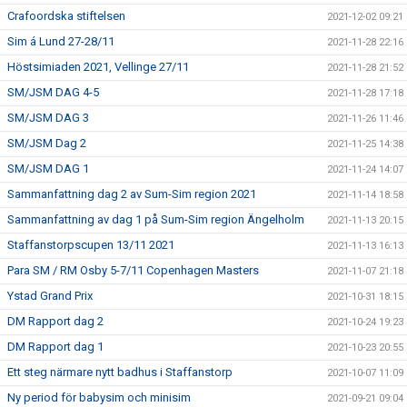
Crafoordska stiftelsen
2021-12-02 09:21
Sim á Lund 27-28/11
2021-11-28 22:16
Höstsimiaden 2021, Vellinge 27/11
2021-11-28 21:52
SM/JSM DAG 4-5
2021-11-28 17:18
SM/JSM DAG 3
2021-11-26 11:46
SM/JSM Dag 2
2021-11-25 14:38
SM/JSM DAG 1
2021-11-24 14:07
Sammanfattning dag 2 av Sum-Sim region 2021
2021-11-14 18:58
Sammanfattning av dag 1 på Sum-Sim region Ängelholm
2021-11-13 20:15
Staffanstorpscupen 13/11 2021
2021-11-13 16:13
Para SM / RM Osby 5-7/11 Copenhagen Masters
2021-11-07 21:18
Ystad Grand Prix
2021-10-31 18:15
DM Rapport dag 2
2021-10-24 19:23
DM Rapport dag 1
2021-10-23 20:55
Ett steg närmare nytt badhus i Staffanstorp
2021-10-07 11:09
Ny period för babysim och minisim
2021-09-21 09:04