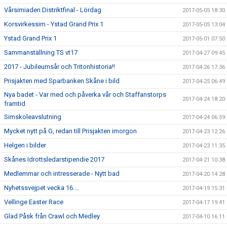
Vårsimiaden Distriktfinal - Lördag
2017-05-05 18:30
Korsvirkessim - Ystad Grand Prix 1
2017-05-05 13:04
Ystad Grand Prix 1
2017-05-01 07:50
Sammanställning TS vt17
2017-04-27 09:45
2017 - Jubileumsår och Tritonhistoria!!
2017-04-26 17:36
Prisjakten med Sparbanken Skåne i bild
2017-04-25 06:49
Nya badet - Var med och påverka vår och Staffanstorps
2017-04-24 18:20
framtid
Simskoleavslutning
2017-04-24 06:59
Mycket nytt på G, redan till Prisjakten imorgon
2017-04-23 12:26
Helgen i bilder
2017-04-23 11:35
Skånes Idrottsledarstipendie 2017
2017-04-21 10:38
Medlemmar och intresserade - Nytt bad
2017-04-20 14:28
Nyhetssvejpet vecka 16....
2017-04-19 15:31
Vellinge Easter Race
2017-04-17 19:41
Glad Påsk från Crawl och Medley
2017-04-10 16:11