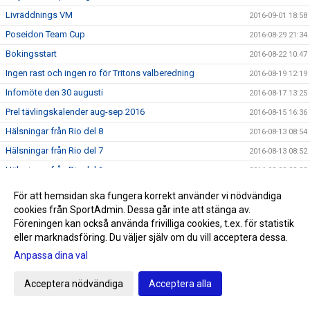
Livräddnings VM
2016-09-01 18:58
Poseidon Team Cup
2016-08-29 21:34
Bokingsstart
2016-08-22 10:47
Ingen rast och ingen ro för Tritons valberedning
2016-08-19 12:19
Infomöte den 30 augusti
2016-08-17 13:25
Prel tävlingskalender aug-sep 2016
2016-08-15 16:36
Hälsningar från Rio del 8
2016-08-13 08:54
Hälsningar från Rio del 7
2016-08-13 08:52
Hälsningar från Rio del 6
2016-08-08 22:23
Hälsningar från Rio del 5
2016-08-08 03:12
För att hemsidan ska fungera korrekt använder vi nödvändiga
Hälsningar från Rio del 4
cookies från SportAdmin. Dessa går inte att stänga av.
2016-08-06 02:34
Föreningen kan också använda frivilliga cookies, t.ex. för statistik
Hälsningar från Rio del 3
2016-08-04 11:02
eller marknadsföring. Du väljer själv om du vill acceptera dessa.
Hälsningar från Rio del 2
2016-08-01 09:02
Anpassa dina val
Första hälsningen från Rio
2016-07-28 22:40
Acceptera nödvändiga
Acceptera alla
SNART OLYMPISKA SOMMARSPELEN 2016
2016-07-24 11:59
Triton i radio
2016-07-20 13:00