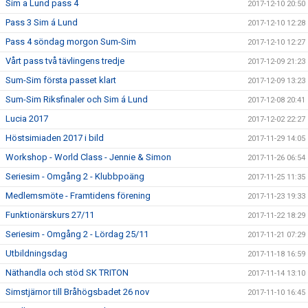
Sim a Lund pass 4
2017-12-10 20:50
Pass 3 Sim á Lund
2017-12-10 12:28
Pass 4 söndag morgon Sum-Sim
2017-12-10 12:27
Vårt pass två tävlingens tredje
2017-12-09 21:23
Sum-Sim första passet klart
2017-12-09 13:23
Sum-Sim Riksfinaler och Sim á Lund
2017-12-08 20:41
Lucia 2017
2017-12-02 22:27
Höstsimiaden 2017 i bild
2017-11-29 14:05
Workshop - World Class - Jennie & Simon
2017-11-26 06:54
Seriesim - Omgång 2 - Klubbpoäng
2017-11-25 11:35
Medlemsmöte - Framtidens förening
2017-11-23 19:33
Funktionärskurs 27/11
2017-11-22 18:29
Seriesim - Omgång 2 - Lördag 25/11
2017-11-21 07:29
Utbildningsdag
2017-11-18 16:59
Näthandla och stöd SK TRITON
2017-11-14 13:10
Simstjärnor till Bråhögsbadet 26 nov
2017-11-10 16:45