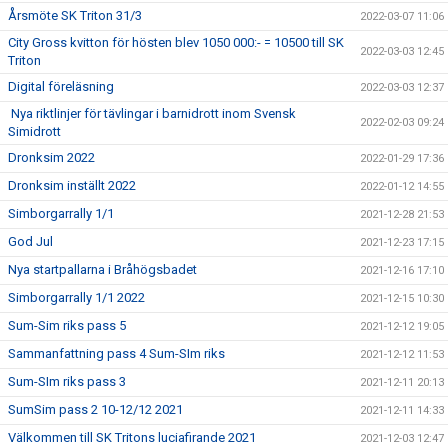
Årsmöte SK Triton 31/3
2022-03-07 11:06
City Gross kvitton för hösten blev 1050 000:- = 10500 till SK
2022-03-03 12:45
Triton
Digital föreläsning
2022-03-03 12:37
Nya riktlinjer för tävlingar i barnidrott inom Svensk
2022-02-03 09:24
Simidrott
Dronksim 2022
2022-01-29 17:36
Dronksim inställt 2022
2022-01-12 14:55
Simborgarrally 1/1
2021-12-28 21:53
God Jul
2021-12-23 17:15
Nya startpallarna i Bråhögsbadet
2021-12-16 17:10
Simborgarrally 1/1 2022
2021-12-15 10:30
Sum-Sim riks pass 5
2021-12-12 19:05
Sammanfattning pass 4 Sum-SIm riks
2021-12-12 11:53
Sum-SIm riks pass 3
2021-12-11 20:13
SumSim pass 2 10-12/12 2021
2021-12-11 14:33
Välkommen till SK Tritons luciafirande 2021
2021-12-03 12:47