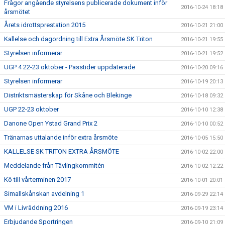
Frågor angående styrelsens publicerade dokument inför
2016-10-24 18:18
årsmötet
Årets idrottsprestation 2015
2016-10-21 21:00
Kallelse och dagordning till Extra Årsmöte SK Triton
2016-10-21 19:55
Styrelsen informerar
2016-10-21 19:52
UGP 4 22-23 oktober - Passtider uppdaterade
2016-10-20 09:16
Styrelsen informerar
2016-10-19 20:13
Distriktsmästerskap för Skåne och Blekinge
2016-10-18 09:32
UGP 22-23 oktober
2016-10-10 12:38
Danone Open Ystad Grand Prix 2
2016-10-10 00:52
Tränarnas uttalande inför extra årsmöte
2016-10-05 15:50
KALLELSE SK TRITON EXTRA ÅRSMÖTE
2016-10-02 22:00
Meddelande från Tävlingkommitén
2016-10-02 12:22
Kö till vårterminen 2017
2016-10-01 20:01
Simallskånskan avdelning 1
2016-09-29 22:14
VM i Livräddning 2016
2016-09-19 23:14
Erbjudande Sportringen
2016-09-10 21:09