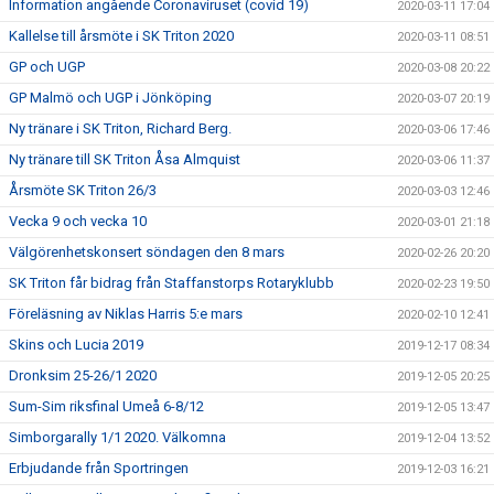
Information angående Coronaviruset (covid 19)
2020-03-11 17:04
Kallelse till årsmöte i SK Triton 2020
2020-03-11 08:51
GP och UGP
2020-03-08 20:22
GP Malmö och UGP i Jönköping
2020-03-07 20:19
Ny tränare i SK Triton, Richard Berg.
2020-03-06 17:46
Ny tränare till SK Triton Åsa Almquist
2020-03-06 11:37
Årsmöte SK Triton 26/3
2020-03-03 12:46
Vecka 9 och vecka 10
2020-03-01 21:18
Välgörenhetskonsert söndagen den 8 mars
2020-02-26 20:20
SK Triton får bidrag från Staffanstorps Rotaryklubb
2020-02-23 19:50
Föreläsning av Niklas Harris 5:e mars
2020-02-10 12:41
Skins och Lucia 2019
2019-12-17 08:34
Dronksim 25-26/1 2020
2019-12-05 20:25
Sum-Sim riksfinal Umeå 6-8/12
2019-12-05 13:47
Simborgarally 1/1 2020. Välkomna
2019-12-04 13:52
Erbjudande från Sportringen
2019-12-03 16:21