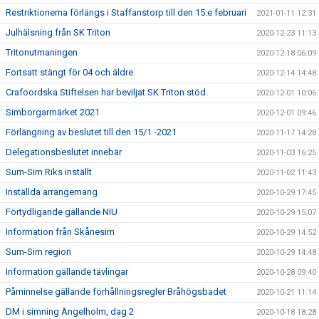
Restriktionerna förlängs i Staffanstorp till den 15:e februari
2021-01-11 12:31
Julhälsning från SK Triton
2020-12-23 11:13
Tritonutmaningen
2020-12-18 06:09
Fortsatt stängt för 04 och äldre.
2020-12-14 14:48
Crafoordska Stiftelsen har beviljat SK Triton stöd.
2020-12-01 10:06
Simborgarmärket 2021
2020-12-01 09:46
Förlängning av beslutet till den 15/1 -2021
2020-11-17 14:28
Delegationsbeslutet innebär
2020-11-03 16:25
Sum-Sim Riks inställt
2020-11-02 11:43
Inställda arrangemang
2020-10-29 17:45
Förtydligande gällande NIU
2020-10-29 15:07
Information från Skånesim
2020-10-29 14:52
Sum-Sim region
2020-10-29 14:48
Information gällande tävlingar
2020-10-28 09:40
Påminnelse gällande förhållningsregler Bråhögsbadet
2020-10-21 11:14
DM i simning Ängelholm, dag 2
2020-10-18 18:28