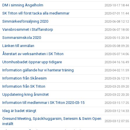
DM i simning Ängelholm
2020-10-17 18:44
SK Triton vill först tacka alla medlemmar
2020-07-01 11:44
Simmärkesförsäljning 2020
2020-06-08 12:12
Vansbrosimmet i Staffanstorp
2020-06-07 18:00
Sommarsimskola 2020
2020-05-15 20:34
Länken till anmälan
2020-05-08 09:20
Återstart av verksamheten i SK Triton
2020-05-07 14:06
Utomhusbadet öppnar upp tidigare
2020-04-16 16:49
Information gällande hur vi hanterar träning
2020-04-02 11:59
Information från Skånesim
2020-03-26 12:19
Information från SK Triton
2020-03-25 09:20
Uppdatering kring årsmötet
2020-03-22 20:20
Information till medlemmar i SK Triton 2020-03-15
2020-03-15 17:25
Idag är badet stängt
2020-03-12 14:33
Öresund Meeting, Späckhuggarsim, Seriesim & Swim Open
2020-03-12 07:55
inställt