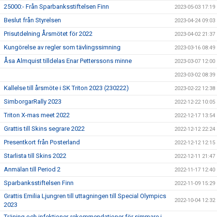
25000:- Från Sparbanksstiftelsen Finn
2023-05-03 17:19
Beslut från Styrelsen
2023-04-24 09:03
Prisutdelning Årsmötet för 2022
2023-04-02 21:37
Kungörelse av regler som tävlingssimning
2023-03-16 08:49
Åsa Almquist tilldelas Enar Petterssons minne
2023-03-07 12:00
2023-03-02 08:39
Kallelse till årsmöte i SK Triton 2023 (230222)
2023-02-22 12:38
SimborgarRally 2023
2022-12-22 10:05
Triton X-mas meet 2022
2022-12-17 13:54
Grattis till Skins segrare 2022
2022-12-12 22:24
Presentkort från Posterland
2022-12-12 12:15
Starlista till Skins 2022
2022-12-11 21:47
Anmälan till Period 2
2022-11-17 12:40
Sparbanksstiftelsen Finn
2022-11-09 15:29
Grattis Emilia Ljungren till uttagningen till Special Olympics
2022-10-04 12:32
2023
Träning och infektioner-rekommendationer för simmare i