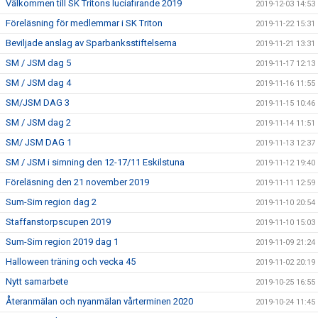
Välkommen till SK Tritons luciafirande 2019
2019-12-03 14:53
Föreläsning för medlemmar i SK Triton
2019-11-22 15:31
Beviljade anslag av Sparbanksstiftelserna
2019-11-21 13:31
SM / JSM dag 5
2019-11-17 12:13
SM / JSM dag 4
2019-11-16 11:55
SM/JSM DAG 3
2019-11-15 10:46
SM / JSM dag 2
2019-11-14 11:51
SM/ JSM DAG 1
2019-11-13 12:37
SM / JSM i simning den 12-17/11 Eskilstuna
2019-11-12 19:40
Föreläsning den 21 november 2019
2019-11-11 12:59
Sum-Sim region dag 2
2019-11-10 20:54
Staffanstorpscupen 2019
2019-11-10 15:03
Sum-Sim region 2019 dag 1
2019-11-09 21:24
Halloween träning och vecka 45
2019-11-02 20:19
Nytt samarbete
2019-10-25 16:55
Återanmälan och nyanmälan vårterminen 2020
2019-10-24 11:45