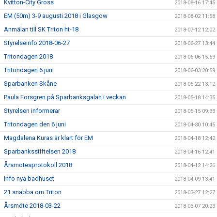
Kvitton-City Gross
2018-08-16 17:45
EM (50m) 3-9 augusti 2018 i Glasgow
2018-08-02 11:58
Anmälan till SK Triton ht-18
2018-07-12 12:02
Styrelseinfo 2018-06-27
2018-06-27 13:44
Tritondagen 2018
2018-06-06 15:59
Tritondagen 6:juni
2018-06-03 20:59
Sparbanken Skåne
2018-05-22 13:12
Paula Forsgren på Sparbanksgalan i veckan
2018-05-18 14:35
Styrelsen informerar
2018-05-15 09:33
Tritondagen den 6 juni
2018-04-30 10:45
Magdalena Kuras är klart för EM
2018-04-18 12:42
Sparbanksstiftelsen 2018
2018-04-16 12:41
Årsmötesprotokoll 2018
2018-04-12 14:26
Info nya badhuset
2018-04-09 13:41
21 snabba om Triton
2018-03-27 12:27
Årsmöte 2018-03-22
2018-03-07 20:23