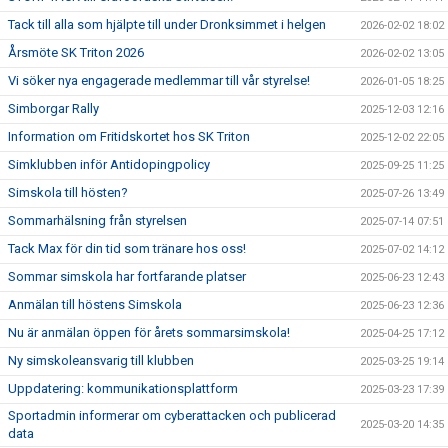
Tack till alla som hjälpte till under Dronksimmet i helgen
2026-02-02 18:02
Årsmöte SK Triton 2026
2026-02-02 13:05
Vi söker nya engagerade medlemmar till vår styrelse!
2026-01-05 18:25
Simborgar Rally
2025-12-03 12:16
Information om Fritidskortet hos SK Triton
2025-12-02 22:05
Simklubben inför Antidopingpolicy
2025-09-25 11:25
Simskola till hösten?
2025-07-26 13:49
Sommarhälsning från styrelsen
2025-07-14 07:51
Tack Max för din tid som tränare hos oss!
2025-07-02 14:12
Sommar simskola har fortfarande platser
2025-06-23 12:43
Anmälan till höstens Simskola
2025-06-23 12:36
Nu är anmälan öppen för årets sommarsimskola!
2025-04-25 17:12
Ny simskoleansvarig till klubben
2025-03-25 19:14
Uppdatering: kommunikationsplattform
2025-03-23 17:39
Sportadmin informerar om cyberattacken och publicerad
2025-03-20 14:35
data