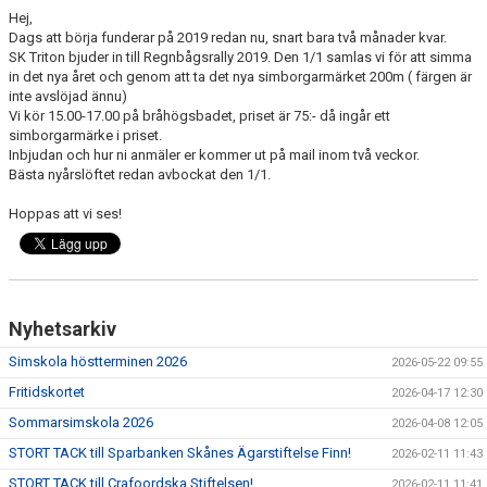
Hej,
Dags att börja funderar på 2019 redan nu, snart bara två månader kvar.
SK Triton bjuder in till Regnbågsrally 2019. Den 1/1 samlas vi för att simma
in det nya året och genom att ta det nya simborgarmärket 200m ( färgen är
inte avslöjad ännu)
Vi kör 15.00-17.00 på bråhögsbadet, priset är 75:- då ingår ett
simborgarmärke i priset.
Inbjudan och hur ni anmäler er kommer ut på mail inom två veckor.
Bästa nyårslöftet redan avbockat den 1/1.
Hoppas att vi ses!
Nyhetsarkiv
Simskola höstterminen 2026
2026-05-22 09:55
Fritidskortet
2026-04-17 12:30
Sommarsimskola 2026
2026-04-08 12:05
STORT TACK till Sparbanken Skånes Ägarstiftelse Finn!
2026-02-11 11:43
STORT TACK till Crafoordska Stiftelsen!
2026-02-11 11:41