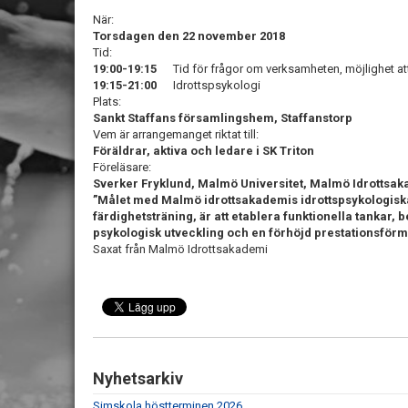
När:
Torsdagen den 22 november 2018
Tid:
19:00-19:15
Tid för frågor om verksamheten, möjlighet att 
19:15-21:00
Idrottspsykologi
Plats:
Sankt Staffans församlingshem, Staffanstorp
Vem är arrangemanget riktat till:
Föräldrar, aktiva och ledare i SK Triton
Föreläsare:
Sverker Fryklund, Malmö Universitet, Malmö Idrottsa
”Målet med Malmö idrottsakademis idrottspsykologiska
färdighetsträning, är att etablera funktionella tankar, 
psykologisk utveckling och en förhöjd prestationsför
Saxat från Malmö Idrottsakademi
Nyhetsarkiv
Simskola höstterminen 2026