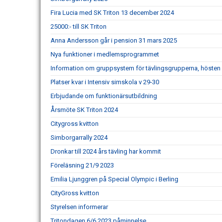
Fira Lucia med SK Triton 13 december 2024
25000:- till SK Triton
Anna Andersson går i pension 31 mars 2025
Nya funktioner i medlemsprogrammet
Information om gruppsystem för tävlingsgrupperna, hösten
Platser kvar i Intensiv simskola v 29-30
Erbjudande om funktionärsutbildning
Årsmöte SK Triton 2024
Citygross kvitton
Simborgarrally 2024
Dronkar till 2024 års tävling har kommit
Föreläsning 21/9 2023
Emilia Ljunggren på Special Olympic i Berling
CityGross kvitton
Styrelsen informerar
Tritondagen 6/6 2023 påminnelse