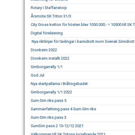
Rotary i Staffanstorp
Årsmöte SK Triton 31/3
City Gross kvitton för hösten blev 1050 000:- = 10500 till SK T
Digital föreläsning
Nya riktlinjer för tävlingar i barnidrott inom Svensk Simidrott
Dronksim 2022
Dronksim inställt 2022
Simborgarrally 1/1
God Jul
Nya startpallarna i Bråhögsbadet
Simborgarrally 1/1 2022
Sum-Sim riks pass 5
Sammanfattning pass 4 Sum-SIm riks
Sum-SIm riks pass 3
SumSim pass 2 10-12/12 2021
Välkommen till SK Tritons luciafirande 2021