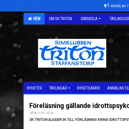
ANMÄLAN TI
HEM
OM SK TRITON
SIMSKOLA
TÄVLINGSG
NYHETER
TÄVLINGAR
NYHETSARKIV
ANMÄLAN TI
Föreläsning gällande idrottspsyk
2018-11-07 15:32
SK TRITON BJUDER IN TILL FÖRLÄSNING KRING IDROTTSP