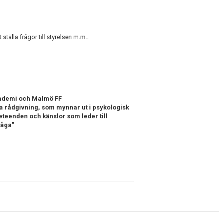
ställa frågor till styrelsen m.m..
kademi och Malmö FF
 rådgivning, som mynnar ut i psykologisk
beteenden och känslor som leder till
måga”