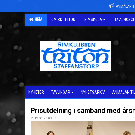
ANMÄLAN TI
HEM
OM SK TRITON
SIMSKOLA
TÄVLINGSG
NYHETER
TÄVLINGAR
NYHETSARKIV
ANMÄLAN TI
Prisutdelning i samband med år
2019-03-22 09:02