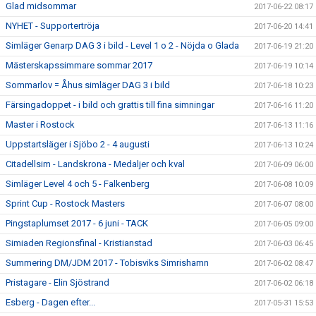
Glad midsommar
2017-06-22 08:17
NYHET - Supportertröja
2017-06-20 14:41
Simläger Genarp DAG 3 i bild - Level 1 o 2 - Nöjda o Glada
2017-06-19 21:20
Mästerskapssimmare sommar 2017
2017-06-19 10:14
Sommarlov = Åhus simläger DAG 3 i bild
2017-06-18 10:23
Färsingadoppet - i bild och grattis till fina simningar
2017-06-16 11:20
Master i Rostock
2017-06-13 11:16
Uppstartsläger i Sjöbo 2 - 4 augusti
2017-06-13 10:24
Citadellsim - Landskrona - Medaljer och kval
2017-06-09 06:00
Simläger Level 4 och 5 - Falkenberg
2017-06-08 10:09
Sprint Cup - Rostock Masters
2017-06-07 08:00
Pingstaplumset 2017 - 6 juni - TACK
2017-06-05 09:00
Simiaden Regionsfinal - Kristianstad
2017-06-03 06:45
Summering DM/JDM 2017 - Tobisviks Simrishamn
2017-06-02 08:47
Pristagare - Elin Sjöstrand
2017-06-02 06:18
Esberg - Dagen efter...
2017-05-31 15:53