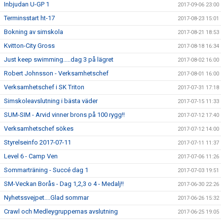
Inbjudan U-GP 1
2017-09-06 23:00
Terminsstart ht-17
2017-08-23 15:01
Bokning av simskola
2017-08-21 18:53
Kvitton-City Gross
2017-08-18 16:34
Just keep swimming.....dag 3 på lägret
2017-08-02 16:00
Robert Johnsson - Verksamhetschef
2017-08-01 16:00
Verksamhetschef i SK Triton
2017-07-31 17:18
Simskoleavslutning i bästa väder
2017-07-15 11:33
SUM-SIM - Arvid vinner brons på 100 rygg!!
2017-07-12 17:40
Verksamhetschef sökes
2017-07-12 14:00
Styrelseinfo 2017-07-11
2017-07-11 11:37
Level 6 - Camp Ven
2017-07-06 11:26
Sommarträning - Succé dag 1
2017-07-03 19:51
SM-Veckan Borås - Dag 1,2,3 o 4 - Medalj!!
2017-06-30 22:26
Nyhetssvejpet....Glad sommar
2017-06-26 15:32
Crawl och Medleygruppernas avslutning
2017-06-25 19:05