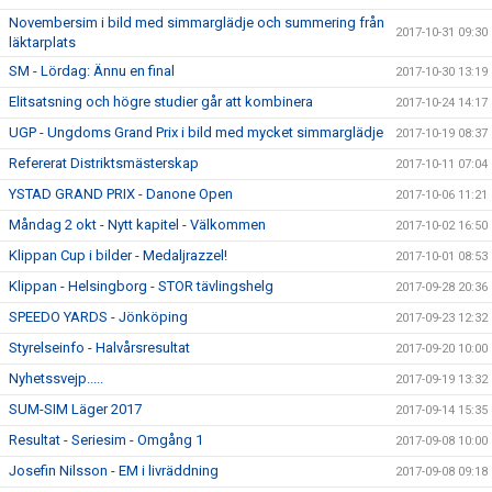
Novembersim i bild med simmarglädje och summering från
2017-10-31 09:30
läktarplats
SM - Lördag: Ännu en final
2017-10-30 13:19
Elitsatsning och högre studier går att kombinera
2017-10-24 14:17
UGP - Ungdoms Grand Prix i bild med mycket simmarglädje
2017-10-19 08:37
Refererat Distriktsmästerskap
2017-10-11 07:04
YSTAD GRAND PRIX - Danone Open
2017-10-06 11:21
Måndag 2 okt - Nytt kapitel - Välkommen
2017-10-02 16:50
Klippan Cup i bilder - Medaljrazzel!
2017-10-01 08:53
Klippan - Helsingborg - STOR tävlingshelg
2017-09-28 20:36
SPEEDO YARDS - Jönköping
2017-09-23 12:32
Styrelseinfo - Halvårsresultat
2017-09-20 10:00
Nyhetssvejp.....
2017-09-19 13:32
SUM-SIM Läger 2017
2017-09-14 15:35
Resultat - Seriesim - Omgång 1
2017-09-08 10:00
Josefin Nilsson - EM i livräddning
2017-09-08 09:18