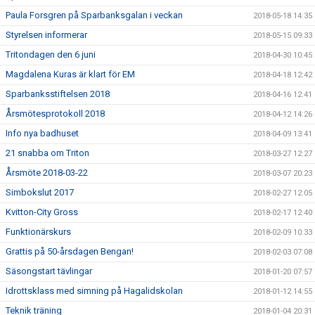
Paula Forsgren på Sparbanksgalan i veckan
2018-05-18 14:35
Styrelsen informerar
2018-05-15 09:33
Tritondagen den 6 juni
2018-04-30 10:45
Magdalena Kuras är klart för EM
2018-04-18 12:42
Sparbanksstiftelsen 2018
2018-04-16 12:41
Årsmötesprotokoll 2018
2018-04-12 14:26
Info nya badhuset
2018-04-09 13:41
21 snabba om Triton
2018-03-27 12:27
Årsmöte 2018-03-22
2018-03-07 20:23
Simbokslut 2017
2018-02-27 12:05
Kvitton-City Gross
2018-02-17 12:40
Funktionärskurs
2018-02-09 10:33
Grattis på 50-årsdagen Bengan!
2018-02-03 07:08
Säsongstart tävlingar
2018-01-20 07:57
Idrottsklass med simning på Hagalidskolan
2018-01-12 14:55
Teknik träning
2018-01-04 20:31