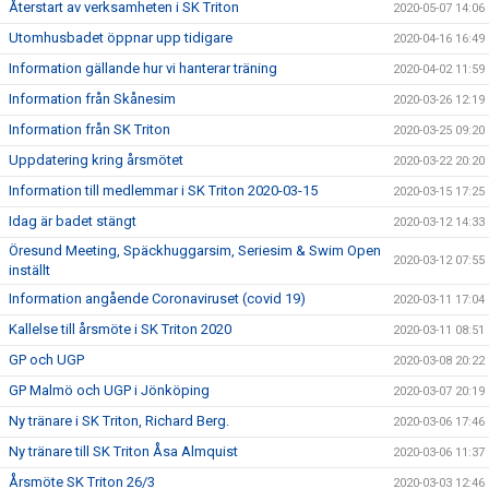
Återstart av verksamheten i SK Triton
2020-05-07 14:06
Utomhusbadet öppnar upp tidigare
2020-04-16 16:49
Information gällande hur vi hanterar träning
2020-04-02 11:59
Information från Skånesim
2020-03-26 12:19
Information från SK Triton
2020-03-25 09:20
Uppdatering kring årsmötet
2020-03-22 20:20
Information till medlemmar i SK Triton 2020-03-15
2020-03-15 17:25
Idag är badet stängt
2020-03-12 14:33
Öresund Meeting, Späckhuggarsim, Seriesim & Swim Open
2020-03-12 07:55
inställt
Information angående Coronaviruset (covid 19)
2020-03-11 17:04
Kallelse till årsmöte i SK Triton 2020
2020-03-11 08:51
GP och UGP
2020-03-08 20:22
GP Malmö och UGP i Jönköping
2020-03-07 20:19
Ny tränare i SK Triton, Richard Berg.
2020-03-06 17:46
Ny tränare till SK Triton Åsa Almquist
2020-03-06 11:37
Årsmöte SK Triton 26/3
2020-03-03 12:46