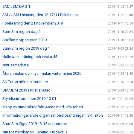
SM/ JSM DAG 1
2019-11-13 12:37
SM / JSM i simning den 12-17/11 Eskilstuna
2019-11-12 19:40
Föreläsning den 21 november 2019
2019-11-11 12:59
Sum-Sim region dag 2
2019-11-10 20:54
Staffanstorpscupen 2019
2019-11-10 15:03
Sum-Sim region 2019 dag 1
2019-11-09 21:24
Halloween träning och vecka 45
2019-11-02 20:19
Nytt samarbete
2019-10-25 16:55
Återanmälan och nyanmälan vårterminen 2020
2019-10-24 11:45
SK Triton söker simtränare
2019-10-16 15:20
DM/JDM 2019 i Kristianstad
2019-10-04 18:13
Styrelseinformation 2019-10-01
2019-10-01 00:09
Inköp av simdräkter från Arena med 15% rabatt
2019-09-22 12:22
Information gällande organisationsförändringar i SK Triton
2019-09-11 18:20
Sum-Sim läger 2019 13-15 september
2019-09-09 09:00
Niu Mästerskapen i Siming, Uddevalla
2019-09-05 15:15