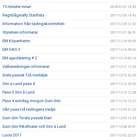
15 minuter innan
2018-01-01 14:45
Regnbågsrally Startlista
2017-12-30 19:45
Information från tävlingskommittén
2017-12-29 12:32
Styrelsen informerar
2017-12-21 06:31
EM Köpenhamn
2017-12-18 05:09
EM DAG 3
2017-12-16 08:42
EM uppdatering # 2
2017-12-14 06:14
Valberedningen informerar
2017-12-12 12:33
Sista passet Två medaljer
2017-12-10 22:30
Sim a Lund pass 4
2017-12-10 20:50
Pass 3 Sim á Lund
2017-12-10 12:28
Pass 4 söndag morgon Sum-Sim
2017-12-10 12:27
Vårt pass två tävlingens tredje
2017-12-09 21:23
Sum-Sim första passet klart
2017-12-09 13:23
Sum-Sim Riksfinaler och Sim á Lund
2017-12-08 20:41
Lucia 2017
2017-12-02 22:27