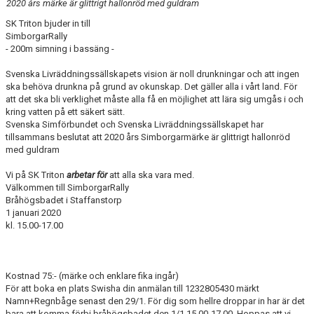
2020 års märke är glittrigt hallonröd med guldram
SK Triton bjuder in till
SimborgarRally
- 200m simning i bassäng -
Svenska Livräddningssällskapets vision är noll drunkningar och att ingen
ska behöva drunkna på grund av okunskap. Det gäller alla i vårt land. För
att det ska bli verklighet måste alla få en möjlighet att lära sig umgås i och
kring vatten på ett säkert sätt.
Svenska Simförbundet och Svenska Livräddningssällskapet har
tillsammans beslutat att 2020 års Simborgarmärke är glittrigt hallonröd
med guldram
Vi på SK Triton
arbetar för
att alla ska vara med.
Välkommen till SimborgarRally
Bråhögsbadet i Staffanstorp
1 januari 2020
kl. 15.00-17.00
Kostnad 75:- (märke och enklare fika ingår)
För att boka en plats Swisha din anmälan till 1232805430 märkt
Namn+Regnbåge senast den 29/1. För dig som hellre droppar in har är det
bara att komma förbi bråhögsbadet den 1/1 15.00-17.00. Hoppas att vi