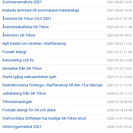
Sommarsimskola 2021
2021-04-06 10:45
Kvalade simmare till sommarens mästerskap
2021-04-06 10:43
Årsmöte SK Triton 25/3 2021
2021-03-27 07:33
Årsmöteskallelse SK Triton
2021-03-10 11:38
Årsmöte i SK Triton
2021-03-09 18:37
Nytt beslut om idrotten i Staffanstorp
2021-02-03 11:22
Forsatt stängt
2021-01-27 11:00
Renovering och fix
2021-01-26 15:08
Skrivelse från SK Triton
2021-01-25 15:01
Starta igång verksamheten igen
2021-01-21 12:43
Restriktionerna förlängs i Staffanstorp till den 15:e februari
2021-01-11 12:31
Julhälsning från SK Triton
2020-12-23 11:13
Tritonutmaningen
2020-12-18 06:09
Fortsatt stängt för 04 och äldre.
2020-12-14 14:48
Crafoordska Stiftelsen har beviljat SK Triton stöd.
2020-12-01 10:06
Simborgarmärket 2021
2020-12-01 09:46