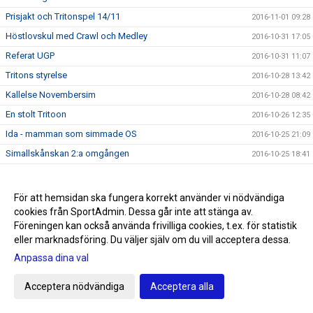
Prisjakt och Tritonspel 14/11
2016-11-01 09:28
Höstlovskul med Crawl och Medley
2016-10-31 17:05
Referat UGP
2016-10-31 11:07
Tritons styrelse
2016-10-28 13:42
Kallelse Novembersim
2016-10-28 08:42
En stolt Tritoon
2016-10-26 12:35
Ida - mamman som simmade OS
2016-10-25 21:09
Simallskånskan 2:a omgången
2016-10-25 18:41
Tritons Lucia 2016
2016-10-25 14:07
Frågor angående styrelsens publicerade dokument inför
För att hemsidan ska fungera korrekt använder vi nödvändiga
2016-10-24 18:18
årsmötet
cookies från SportAdmin. Dessa går inte att stänga av.
Årets idrottsprestation 2015
2016-10-21 21:00
Föreningen kan också använda frivilliga cookies, t.ex. för statistik
eller marknadsföring. Du väljer själv om du vill acceptera dessa.
Kallelse och dagordning till Extra Årsmöte SK Triton
2016-10-21 19:55
Anpassa dina val
Styrelsen informerar
2016-10-21 19:52
UGP 4 22-23 oktober - Passtider uppdaterade
2016-10-20 09:16
Acceptera nödvändiga
Acceptera alla
Styrelsen informerar
2016-10-19 20:13