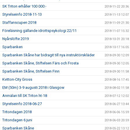
SK Triton erhåller 100 000:-
2018-11-22 20:36
Styrelseinfo 2018-11-13
2018-11-13 12:07
Staffanscupen 2018
2018-11-09 21:30
Föreläsning gällande idrottspsykologi 22/11
2018-11-07 15:32
Nyårslöfte 2019
2018-10-31 20:18
Sparbanken
2018-10-17 16:05
Sparbanken Skåne har bidragit till nya instruktörskläder
2018-09-30 12:09
Sparbanken Skåne, Stiftelsen Färs och Frosta
2018-09-30 12:05
Sparbanken Skåne, Stiftelsen Finn
2018-09-30 11:58
Kvitton-City Gross
2018-08-16 17:45
EM (50m) 3-9 augusti 2018 i Glasgow
2018-08-02 11:58
Anmälan till SK Triton ht-18
2018-07-12 12:02
Styrelseinfo 2018-06-27
2018-06-27 13:44
Tritondagen 2018
2018-06-06 15:59
Tritondagen 6:juni
2018-06-03 20:59
Sparbanken Skåne
2018-05-22 13:12