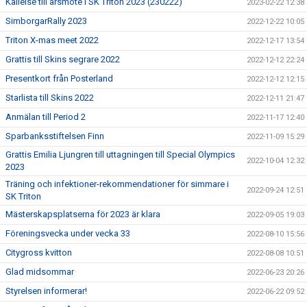
Kallelse till årsmöte i SK Triton 2023 (230222)
2023-02-22 12:38
SimborgarRally 2023
2022-12-22 10:05
Triton X-mas meet 2022
2022-12-17 13:54
Grattis till Skins segrare 2022
2022-12-12 22:24
Presentkort från Posterland
2022-12-12 12:15
Starlista till Skins 2022
2022-12-11 21:47
Anmälan till Period 2
2022-11-17 12:40
Sparbanksstiftelsen Finn
2022-11-09 15:29
Grattis Emilia Ljungren till uttagningen till Special Olympics
2022-10-04 12:32
2023
Träning och infektioner-rekommendationer för simmare i
2022-09-24 12:51
SK Triton
Mästerskapsplatserna för 2023 är klara
2022-09-05 19:03
Föreningsvecka under vecka 33
2022-08-10 15:56
Citygross kvitton
2022-08-08 10:51
Glad midsommar
2022-06-23 20:26
Styrelsen informerar!
2022-06-22 09:52