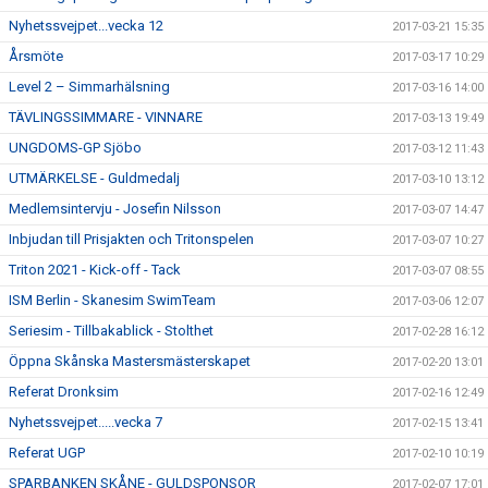
Nyhetssvejpet...vecka 12
2017-03-21 15:35
Årsmöte
2017-03-17 10:29
Level 2 – Simmarhälsning
2017-03-16 14:00
TÄVLINGSSIMMARE - VINNARE
2017-03-13 19:49
UNGDOMS-GP Sjöbo
2017-03-12 11:43
UTMÄRKELSE - Guldmedalj
2017-03-10 13:12
Medlemsintervju - Josefin Nilsson
2017-03-07 14:47
Inbjudan till Prisjakten och Tritonspelen
2017-03-07 10:27
Triton 2021 - Kick-off - Tack
2017-03-07 08:55
ISM Berlin - Skanesim SwimTeam
2017-03-06 12:07
Seriesim - Tillbakablick - Stolthet
2017-02-28 16:12
Öppna Skånska Mastersmästerskapet
2017-02-20 13:01
Referat Dronksim
2017-02-16 12:49
Nyhetssvejpet.....vecka 7
2017-02-15 13:41
Referat UGP
2017-02-10 10:19
SPARBANKEN SKÅNE - GULDSPONSOR
2017-02-07 17:01