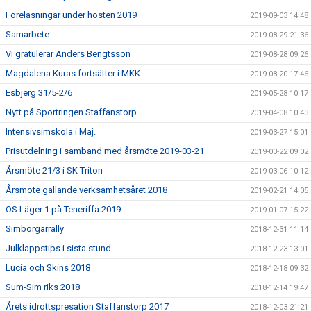
Föreläsningar under hösten 2019
2019-09-03 14:48
Samarbete
2019-08-29 21:36
Vi gratulerar Anders Bengtsson
2019-08-28 09:26
Magdalena Kuras fortsätter i MKK
2019-08-20 17:46
Esbjerg 31/5-2/6
2019-05-28 10:17
Nytt på Sportringen Staffanstorp
2019-04-08 10:43
Intensivsimskola i Maj.
2019-03-27 15:01
Prisutdelning i samband med årsmöte 2019-03-21
2019-03-22 09:02
Årsmöte 21/3 i SK Triton
2019-03-06 10:12
Årsmöte gällande verksamhetsåret 2018
2019-02-21 14:05
OS Läger 1 på Teneriffa 2019
2019-01-07 15:22
Simborgarrally
2018-12-31 11:14
Julklappstips i sista stund.
2018-12-23 13:01
Lucia och Skins 2018
2018-12-18 09:32
Sum-Sim riks 2018
2018-12-14 19:47
Årets idrottspresation Staffanstorp 2017
2018-12-03 21:21