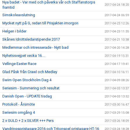
Nya badet - Var med och påverka vår och Staffanstorps
2017-04-24 18:20
framtid
Simskoleavslutning
2017-04-24 06:59
Mycket nytt på G, redan till Prisjakten imorgon
2017-04-23 12:26
Helgen i bilder
2017-04-23 11:35
Skånes Idrottsledarstipendie 2017
2017-04-21 10:38
Medlemmar och intresserade - Nytt bad
2017-04-20 14:28
Nyhetssvejpet vecka 16....
2017-04-19 15:31
Vellinge Easter Race
2017-04-17 19:41
Glad Påsk från Crawl och Medley
2017-04-10 16:11
Swim Open Stockholm Dag 4
2017-04-09 08:26
Seriesim - Summering och resultat
2017-04-03 13:37
Danish Open - UPDATE tisdag
2017-04-03 13:32
Protokoll - Årsmöte
2017-03-30 16:47
Seriesim omgång 4
2017-03-29 15:08
2 x GULD + 2 x SILVER +++ Pers
2017-03-26 18:09
Vandringspristagare 2016 och Tritonspel pristagare HT-16
2017-03-24 18:28