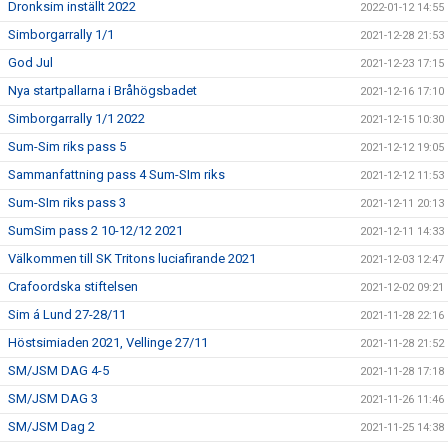
Dronksim inställt 2022
2022-01-12 14:55
Simborgarrally 1/1
2021-12-28 21:53
God Jul
2021-12-23 17:15
Nya startpallarna i Bråhögsbadet
2021-12-16 17:10
Simborgarrally 1/1 2022
2021-12-15 10:30
Sum-Sim riks pass 5
2021-12-12 19:05
Sammanfattning pass 4 Sum-SIm riks
2021-12-12 11:53
Sum-SIm riks pass 3
2021-12-11 20:13
SumSim pass 2 10-12/12 2021
2021-12-11 14:33
Välkommen till SK Tritons luciafirande 2021
2021-12-03 12:47
Crafoordska stiftelsen
2021-12-02 09:21
Sim á Lund 27-28/11
2021-11-28 22:16
Höstsimiaden 2021, Vellinge 27/11
2021-11-28 21:52
SM/JSM DAG 4-5
2021-11-28 17:18
SM/JSM DAG 3
2021-11-26 11:46
SM/JSM Dag 2
2021-11-25 14:38