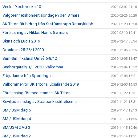
Vecka 9 och vecka 10
2020-03-01 21:18
Välgörenhetskonsert söndagen den 8 mars
2020-02-26 20:20
SK Triton får bidrag från Staffanstorps Rotaryklubb
2020-02-23 19:50
Föreläsning av Niklas Harris 5:e mars
2020-02-10 12:41
Skins och Lucia 2019
2019-12-17 08:34
Dronksim 25-26/1 2020
2019-12-05 20:25
Sum-Sim riksfinal Umeå 6-8/12
2019-12-05 13:47
Simborgarally 1/1 2020. Välkomna
2019-12-04 13:52
Erbjudande från Sportringen
2019-12-03 16:21
Välkommen till SK Tritons luciafirande 2019
2019-12-03 14:53
Föreläsning för medlemmar i SK Triton
2019-11-22 15:31
Beviljade anslag av Sparbanksstiftelserna
2019-11-21 13:31
SM / JSM dag 5
2019-11-17 12:13
SM / JSM dag 4
2019-11-16 11:55
SM/JSM DAG 3
2019-11-15 10:46
SM / JSM dag 2
2019-11-14 11:51