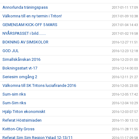
Annorlunda träningspass
2017-01-11 17:09
Välkomna till en ny termin i Triton!
2017-01-09 10:38
GEMENSAM KICK-OFF 5 MARS
2017-01-04 14:43
NYÅRSPASSET i bild........
2017-01-02 19:58
BOKNING AV SIMSKOLOR
2016-12-27 11:51
GOD JUL
2016-12-23 12:18
Simallskånskan 2016
2016-12-23 01:00
Bokningsstart vt-17
2016-12-14 00:03
Seriesim omgång 2
2016-12-11 21:27
Välkomna till SK Tritons luciafirande 2016
2016-12-05 23:00
Sum-sim riks
2016-12-05 17:42
Sum-Sim riks
2016-12-04 10:29
Hjälp Triton ekonomiskt
2016-12-03 07:57
Referat Höstsimiaden
2016-11-30 13:12
Kvitton-City Gross
2016-11-28 11:55
Referat Sim Sim Region Ystad 12-13/11
2016-11-17 09:58