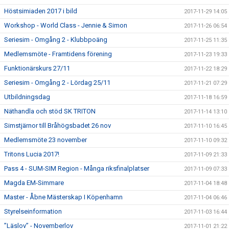
Höstsimiaden 2017 i bild
2017-11-29 14:05
Workshop - World Class - Jennie & Simon
2017-11-26 06:54
Seriesim - Omgång 2 - Klubbpoäng
2017-11-25 11:35
Medlemsmöte - Framtidens förening
2017-11-23 19:33
Funktionärskurs 27/11
2017-11-22 18:29
Seriesim - Omgång 2 - Lördag 25/11
2017-11-21 07:29
Utbildningsdag
2017-11-18 16:59
Näthandla och stöd SK TRITON
2017-11-14 13:10
Simstjärnor till Bråhögsbadet 26 nov
2017-11-10 16:45
Medlemsmöte 23 november
2017-11-10 09:32
Tritons Lucia 2017!
2017-11-09 21:33
Pass 4 - SUM-SIM Region - Många riksfinalplatser
2017-11-09 07:33
Magda EM-Simmare
2017-11-04 18:48
Master - Åbne Mästerskap I Köpenhamn
2017-11-04 06:46
Styrelseinformation
2017-11-03 16:44
”Läslov” - Novemberlov
2017-11-01 21:22