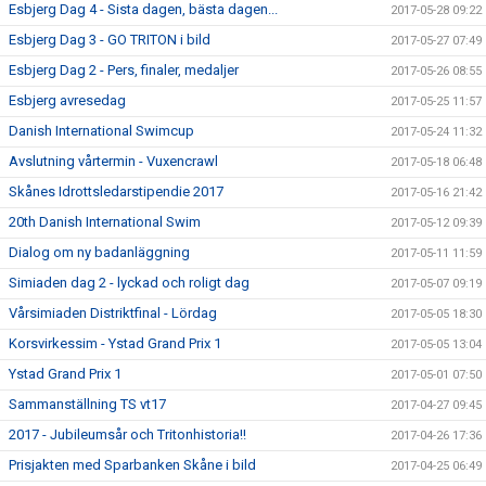
Esbjerg Dag 4 - Sista dagen, bästa dagen...
2017-05-28 09:22
Esbjerg Dag 3 - GO TRITON i bild
2017-05-27 07:49
Esbjerg Dag 2 - Pers, finaler, medaljer
2017-05-26 08:55
Esbjerg avresedag
2017-05-25 11:57
Danish International Swimcup
2017-05-24 11:32
Avslutning vårtermin - Vuxencrawl
2017-05-18 06:48
Skånes Idrottsledarstipendie 2017
2017-05-16 21:42
20th Danish International Swim
2017-05-12 09:39
Dialog om ny badanläggning
2017-05-11 11:59
Simiaden dag 2 - lyckad och roligt dag
2017-05-07 09:19
Vårsimiaden Distriktfinal - Lördag
2017-05-05 18:30
Korsvirkessim - Ystad Grand Prix 1
2017-05-05 13:04
Ystad Grand Prix 1
2017-05-01 07:50
Sammanställning TS vt17
2017-04-27 09:45
2017 - Jubileumsår och Tritonhistoria!!
2017-04-26 17:36
Prisjakten med Sparbanken Skåne i bild
2017-04-25 06:49