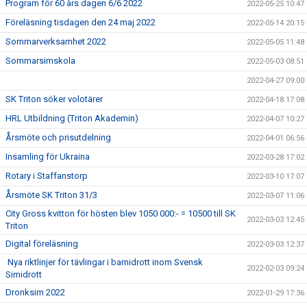
Program för 60 års dagen 6/6 2022
2022-05-25 10:47
Föreläsning tisdagen den 24 maj 2022
2022-05-14 20:15
Sommarverksamhet 2022
2022-05-05 11:48
Sommarsimskola
2022-05-03 08:51
2022-04-27 09:00
SK Triton söker volotärer
2022-04-18 17:08
HRL Utbildning (Triton Akademin)
2022-04-07 10:27
Årsmöte och prisutdelning
2022-04-01 06:56
Insamling för Ukraina
2022-03-28 17:02
Rotary i Staffanstorp
2022-03-10 17:07
Årsmöte SK Triton 31/3
2022-03-07 11:06
City Gross kvitton för hösten blev 1050 000:- = 10500 till SK
2022-03-03 12:45
Triton
Digital föreläsning
2022-03-03 12:37
Nya riktlinjer för tävlingar i barnidrott inom Svensk
2022-02-03 09:24
Simidrott
Dronksim 2022
2022-01-29 17:36