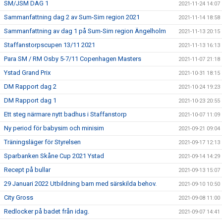
SM/JSM DAG 1
2021-11-24 14:07
Sammanfattning dag 2 av Sum-Sim region 2021
2021-11-14 18:58
Sammanfattning av dag 1 på Sum-Sim region Ängelholm
2021-11-13 20:15
Staffanstorpscupen 13/11 2021
2021-11-13 16:13
Para SM / RM Osby 5-7/11 Copenhagen Masters
2021-11-07 21:18
Ystad Grand Prix
2021-10-31 18:15
DM Rapport dag 2
2021-10-24 19:23
DM Rapport dag 1
2021-10-23 20:55
Ett steg närmare nytt badhus i Staffanstorp
2021-10-07 11:09
Ny period för babysim och minisim
2021-09-21 09:04
Träningsläger för Styrelsen
2021-09-17 12:13
Sparbanken Skåne Cup 2021 Ystad
2021-09-14 14:29
Recept på bullar
2021-09-13 15:07
29 Januari 2022 Utbildning barn med särskilda behov.
2021-09-10 10:50
City Gross
2021-09-08 11:00
Redlocker på badet från idag.
2021-09-07 14:41