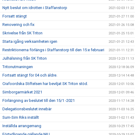
Nytt beslut om idrotten i Staffanstorp
2021-02-03 11:22
Forsatt stängt
2021-01-27 11:00
Renovering och fix
2021-01-26 15:08
Skrivelse från SK Triton
2021-01-25 15:01
Starta igång verksamheten igen
2021-01-21 12:43
Restriktionerna förlängs i Staffanstorp till den 15:e februari
2021-01-11 12:31
Julhälsning från SK Triton
2020-12-23 11:13
Tritonutmaningen
2020-12-18 06:09
Fortsatt stängt för 04 och äldre.
2020-12-14 14:48
Crafoordska Stiftelsen har beviljat SK Triton stöd.
2020-12-01 10:06
Simborgarmärket 2021
2020-12-01 09:46
Förlängning av beslutet till den 15/1 -2021
2020-11-17 14:28
Delegationsbeslutet innebär
2020-11-03 16:25
Sum-Sim Riks inställt
2020-11-02 11:43
Inställda arrangemang
2020-10-29 17:45
Förtydligande gällande NIU
2020-10-29 15:07