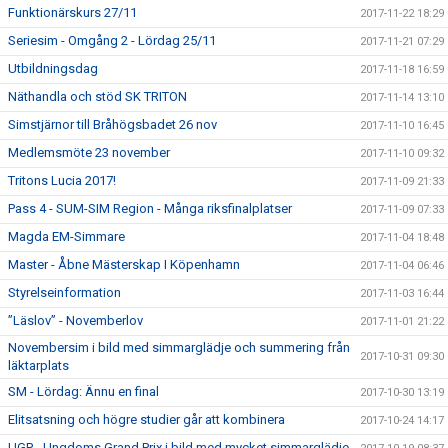
Funktionärskurs 27/11
2017-11-22 18:29
Seriesim - Omgång 2 - Lördag 25/11
2017-11-21 07:29
Utbildningsdag
2017-11-18 16:59
Näthandla och stöd SK TRITON
2017-11-14 13:10
Simstjärnor till Bråhögsbadet 26 nov
2017-11-10 16:45
Medlemsmöte 23 november
2017-11-10 09:32
Tritons Lucia 2017!
2017-11-09 21:33
Pass 4 - SUM-SIM Region - Många riksfinalplatser
2017-11-09 07:33
Magda EM-Simmare
2017-11-04 18:48
Master - Åbne Mästerskap I Köpenhamn
2017-11-04 06:46
Styrelseinformation
2017-11-03 16:44
”Läslov” - Novemberlov
2017-11-01 21:22
Novembersim i bild med simmarglädje och summering från
2017-10-31 09:30
läktarplats
SM - Lördag: Ännu en final
2017-10-30 13:19
Elitsatsning och högre studier går att kombinera
2017-10-24 14:17
UGP - Ungdoms Grand Prix i bild med mycket simmarglädje