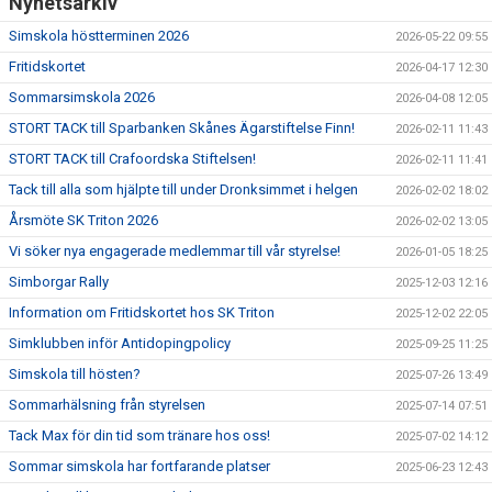
Nyhetsarkiv
Simskola höstterminen 2026
2026-05-22 09:55
Fritidskortet
2026-04-17 12:30
Sommarsimskola 2026
2026-04-08 12:05
STORT TACK till Sparbanken Skånes Ägarstiftelse Finn!
2026-02-11 11:43
STORT TACK till Crafoordska Stiftelsen!
2026-02-11 11:41
Tack till alla som hjälpte till under Dronksimmet i helgen
2026-02-02 18:02
Årsmöte SK Triton 2026
2026-02-02 13:05
Vi söker nya engagerade medlemmar till vår styrelse!
2026-01-05 18:25
Simborgar Rally
2025-12-03 12:16
Information om Fritidskortet hos SK Triton
2025-12-02 22:05
Simklubben inför Antidopingpolicy
2025-09-25 11:25
Simskola till hösten?
2025-07-26 13:49
Sommarhälsning från styrelsen
2025-07-14 07:51
Tack Max för din tid som tränare hos oss!
2025-07-02 14:12
Sommar simskola har fortfarande platser
2025-06-23 12:43