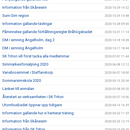
Information från Skånesim
2020-10-29 14:52
Sum-Sim region
2020-10-29 14:48
Information gällande tävlingar
2020-10-28 09:40
Påminnelse gällande förhållningsregler Bråhögsbadet
2020-10-21 11:14
DM i simning Ängelholm, dag 2
2020-10-18 18:28
DM i simning Ängelholm
2020-10-17 18:44
SK Triton vill först tacka alla medlemmar
2020-07-01 11:44
Simmärkesförsäljning 2020
2020-06-08 12:12
Vansbrosimmet i Staffanstorp
2020-06-07 18:00
Sommarsimskola 2020
2020-05-15 20:34
Länken till anmälan
2020-05-08 09:20
Återstart av verksamheten i SK Triton
2020-05-07 14:06
Utomhusbadet öppnar upp tidigare
2020-04-16 16:49
Information gällande hur vi hanterar träning
2020-04-02 11:59
Information från Skånesim
2020-03-26 12:19
Information från SK Triton
2020-03-25 09:20