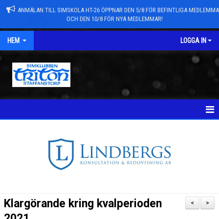
ANMÄLAN TILL SIMSKOLA HT-26 ÖPPNAR DEN 5/8 FÖR BEFINTLIGA MEDLEMM
OCH DEN 10/8 FÖR NYA MEDLEMMAR!
HEM
LOGGA IN
NYHETER
TÄVLINGAR
NYHETSARKIV
ANMÄLAN TILL GRUPPER/SIMSKOLA
Klargörande kring kvalperioden
<
>
TRYGG TRITON
2021