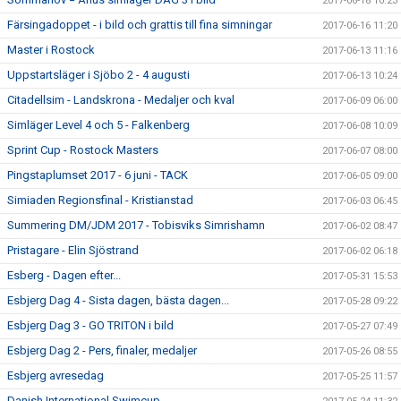
2017-06-18 10:23
Färsingadoppet - i bild och grattis till fina simningar
2017-06-16 11:20
Master i Rostock
2017-06-13 11:16
Uppstartsläger i Sjöbo 2 - 4 augusti
2017-06-13 10:24
Citadellsim - Landskrona - Medaljer och kval
2017-06-09 06:00
Simläger Level 4 och 5 - Falkenberg
2017-06-08 10:09
Sprint Cup - Rostock Masters
2017-06-07 08:00
Pingstaplumset 2017 - 6 juni - TACK
2017-06-05 09:00
Simiaden Regionsfinal - Kristianstad
2017-06-03 06:45
Summering DM/JDM 2017 - Tobisviks Simrishamn
2017-06-02 08:47
Pristagare - Elin Sjöstrand
2017-06-02 06:18
Esberg - Dagen efter...
2017-05-31 15:53
Esbjerg Dag 4 - Sista dagen, bästa dagen...
2017-05-28 09:22
Esbjerg Dag 3 - GO TRITON i bild
2017-05-27 07:49
Esbjerg Dag 2 - Pers, finaler, medaljer
2017-05-26 08:55
Esbjerg avresedag
2017-05-25 11:57
Danish International Swimcup