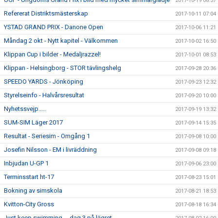
2017-10-19 08:37
Refererat Distriktsmästerskap
2017-10-11 07:04
YSTAD GRAND PRIX - Danone Open
2017-10-06 11:21
Måndag 2 okt - Nytt kapitel - Välkommen
2017-10-02 16:50
Klippan Cup i bilder - Medaljrazzel!
2017-10-01 08:53
Klippan - Helsingborg - STOR tävlingshelg
2017-09-28 20:36
SPEEDO YARDS - Jönköping
2017-09-23 12:32
Styrelseinfo - Halvårsresultat
2017-09-20 10:00
Nyhetssvejp.....
2017-09-19 13:32
SUM-SIM Läger 2017
2017-09-14 15:35
Resultat - Seriesim - Omgång 1
2017-09-08 10:00
Josefin Nilsson - EM i livräddning
2017-09-08 09:18
Inbjudan U-GP 1
2017-09-06 23:00
Terminsstart ht-17
2017-08-23 15:01
Bokning av simskola
2017-08-21 18:53
Kvitton-City Gross
2017-08-18 16:34
Just keep swimming.....dag 3 på lägret