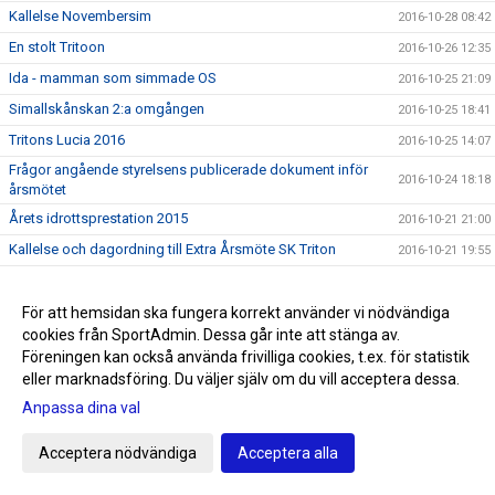
Kallelse Novembersim
2016-10-28 08:42
En stolt Tritoon
2016-10-26 12:35
Ida - mamman som simmade OS
2016-10-25 21:09
Simallskånskan 2:a omgången
2016-10-25 18:41
Tritons Lucia 2016
2016-10-25 14:07
Frågor angående styrelsens publicerade dokument inför
2016-10-24 18:18
årsmötet
Årets idrottsprestation 2015
2016-10-21 21:00
Kallelse och dagordning till Extra Årsmöte SK Triton
2016-10-21 19:55
Styrelsen informerar
2016-10-21 19:52
UGP 4 22-23 oktober - Passtider uppdaterade
För att hemsidan ska fungera korrekt använder vi nödvändiga
2016-10-20 09:16
cookies från SportAdmin. Dessa går inte att stänga av.
Styrelsen informerar
2016-10-19 20:13
Föreningen kan också använda frivilliga cookies, t.ex. för statistik
Distriktsmästerskap för Skåne och Blekinge
2016-10-18 09:32
eller marknadsföring. Du väljer själv om du vill acceptera dessa.
UGP 22-23 oktober
2016-10-10 12:38
Anpassa dina val
Danone Open Ystad Grand Prix 2
2016-10-10 00:52
Acceptera nödvändiga
Acceptera alla
Tränarnas uttalande inför extra årsmöte
2016-10-05 15:50