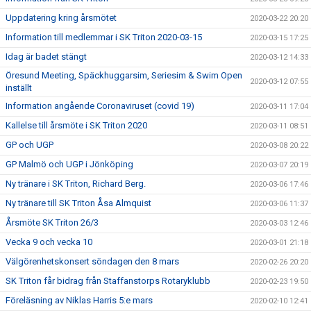
Uppdatering kring årsmötet
2020-03-22 20:20
Information till medlemmar i SK Triton 2020-03-15
2020-03-15 17:25
Idag är badet stängt
2020-03-12 14:33
Öresund Meeting, Späckhuggarsim, Seriesim & Swim Open
2020-03-12 07:55
inställt
Information angående Coronaviruset (covid 19)
2020-03-11 17:04
Kallelse till årsmöte i SK Triton 2020
2020-03-11 08:51
GP och UGP
2020-03-08 20:22
GP Malmö och UGP i Jönköping
2020-03-07 20:19
Ny tränare i SK Triton, Richard Berg.
2020-03-06 17:46
Ny tränare till SK Triton Åsa Almquist
2020-03-06 11:37
Årsmöte SK Triton 26/3
2020-03-03 12:46
Vecka 9 och vecka 10
2020-03-01 21:18
Välgörenhetskonsert söndagen den 8 mars
2020-02-26 20:20
SK Triton får bidrag från Staffanstorps Rotaryklubb
2020-02-23 19:50
Föreläsning av Niklas Harris 5:e mars
2020-02-10 12:41