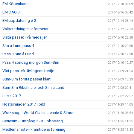
EM Köpenhamn
2017-12-18 05:09
EM DAG 3
2017-12-16 08:42
EM uppdatering # 2
2017-12-14 06:14
Valberedningen informerar
2017-12-12 12:33
Sista passet Två medaljer
2017-12-10 22:30
Sim a Lund pass 4
2017-12-10 20:50
Pass 3 Sim á Lund
2017-12-10 12:28
Pass 4 söndag morgon Sum-Sim
2017-12-10 12:27
Vårt pass två tävlingens tredje
2017-12-09 21:23
Sum-Sim första passet klart
2017-12-09 13:23
Sum-Sim Riksfinaler och Sim á Lund
2017-12-08 20:41
Lucia 2017
2017-12-02 22:27
Höstsimiaden 2017 i bild
2017-11-29 14:05
Workshop - World Class - Jennie & Simon
2017-11-26 06:54
Seriesim - Omgång 2 - Klubbpoäng
2017-11-25 11:35
Medlemsmöte - Framtidens förening
2017-11-23 19:33