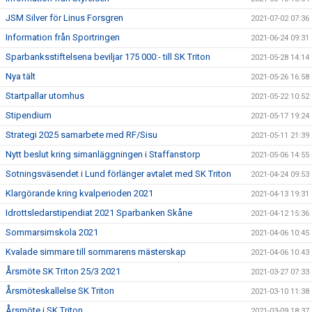
JSM Silver för Linus Forsgren
2021-07-02 07:36
Information från Sportringen
2021-06-24 09:31
Sparbanksstiftelsena beviljar 175 000:- till SK Triton
2021-05-28 14:14
Nya tält
2021-05-26 16:58
Startpallar utomhus
2021-05-22 10:52
Stipendium
2021-05-17 19:24
Strategi 2025 samarbete med RF/Sisu
2021-05-11 21:39
Nytt beslut kring simanläggningen i Staffanstorp
2021-05-06 14:55
Sotningsväsendet i Lund förlänger avtalet med SK Triton
2021-04-24 09:53
Klargörande kring kvalperioden 2021
2021-04-13 19:31
Idrottsledarstipendiat 2021 Sparbanken Skåne
2021-04-12 15:36
Sommarsimskola 2021
2021-04-06 10:45
Kvalade simmare till sommarens mästerskap
2021-04-06 10:43
Årsmöte SK Triton 25/3 2021
2021-03-27 07:33
Årsmöteskallelse SK Triton
2021-03-10 11:38
Årsmöte i SK Triton
2021-03-09 18:37