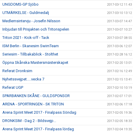
UNGDOMS-GP Sjöbo
2017-03-12 11:43
UTMÄRKELSE - Guldmedalj
2017-03-10 13:12
Medlemsintervju - Josefin Nilsson
2017-03-07 14:47
Inbjudan till Prisjakten och Tritonspelen
2017-03-07 10:27
Triton 2021 - Kick-off - Tack
2017-03-07 08:55
ISM Berlin - Skanesim SwimTeam
2017-03-06 12:07
Seriesim - Tillbakablick - Stolthet
2017-02-28 16:12
Öppna Skånska Mastersmästerskapet
2017-02-20 13:01
Referat Dronksim
2017-02-16 12:49
Nyhetssvejpet.....vecka 7
2017-02-15 13:41
Referat UGP
2017-02-10 10:19
SPARBANKEN SKÅNE - GULDSPONSOR
2017-02-07 17:01
ARENA - SPORTRINGEN - SK TRITON
2017-02-06 17:18
Arena Sprint Meet 2017 - Finalpass Söndag
2017-02-05 19:36
DRONKSIM - Dag 2 - Bildsvejp...
2017-02-05 18:33
Arena Sprint Meet 2017 - Finalpass lördag
2017-02-04 19:35