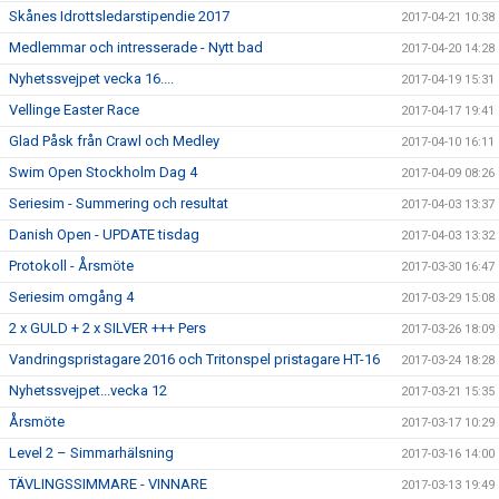
Skånes Idrottsledarstipendie 2017
2017-04-21 10:38
Medlemmar och intresserade - Nytt bad
2017-04-20 14:28
Nyhetssvejpet vecka 16....
2017-04-19 15:31
Vellinge Easter Race
2017-04-17 19:41
Glad Påsk från Crawl och Medley
2017-04-10 16:11
Swim Open Stockholm Dag 4
2017-04-09 08:26
Seriesim - Summering och resultat
2017-04-03 13:37
Danish Open - UPDATE tisdag
2017-04-03 13:32
Protokoll - Årsmöte
2017-03-30 16:47
Seriesim omgång 4
2017-03-29 15:08
2 x GULD + 2 x SILVER +++ Pers
2017-03-26 18:09
Vandringspristagare 2016 och Tritonspel pristagare HT-16
2017-03-24 18:28
Nyhetssvejpet...vecka 12
2017-03-21 15:35
Årsmöte
2017-03-17 10:29
Level 2 – Simmarhälsning
2017-03-16 14:00
TÄVLINGSSIMMARE - VINNARE
2017-03-13 19:49