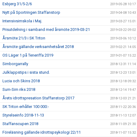
Esbjerg 31/5-2/6
2019-05-28 10:17
Nytt på Sportringen Staffanstorp
2019-04-08 10:43
Intensivsimskola i Maj.
2019-03-27 15:01
Prisutdelning i samband med årsmöte 2019-03-21
2019-03-22 09:02
Årsmöte 21/3 i SK Triton
2019-03-06 10:12
Årsmöte gällande verksamhetsåret 2018
2019-02-21 14:05
OS Läger 1 på Teneriffa 2019
2019-01-07 15:22
Simborgarrally
2018-12-31 11:14
Julklappstips i sista stund.
2018-12-23 13:01
Lucia och Skins 2018
2018-12-18 09:32
Sum-Sim riks 2018
2018-12-14 19:47
Årets idrottspresation Staffanstorp 2017
2018-12-03 21:21
SK Triton erhåller 100 000:-
2018-11-22 20:36
Styrelseinfo 2018-11-13
2018-11-13 12:07
Staffanscupen 2018
2018-11-09 21:30
Föreläsning gällande idrottspsykologi 22/11
2018-11-07 15:32