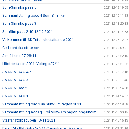
Sum-Sim riks pass 5
2021-12-12 19:05
Sammanfattning pass 4 Sum-SIm riks
2021-12-12 11:53
Sum-SIm riks pass 3
2021-12-11 20:13
SumSim pass 2 10-12/12 2021
2021-12-11 14:33
Välkommen till SK Tritons luciafirande 2021
2021-12-03 12:47
Crafoordska stiftelsen
2021-12-02 09:21
Sim á Lund 27-28/11
2021-11-28 22:16
Höstsimiaden 2021, Vellinge 27/11
2021-11-28 21:52
SM/JSM DAG 4-5
2021-11-28 17:18
SM/JSM DAG 3
2021-11-26 11:46
SM/JSM Dag 2
2021-11-25 14:38
SM/JSM DAG 1
2021-11-24 14:07
Sammanfattning dag 2 av Sum-Sim region 2021
2021-11-14 18:58
Sammanfattning av dag 1 på Sum-Sim region Ängelholm
2021-11-13 20:15
Staffanstorpscupen 13/11 2021
2021-11-13 16:13
Para SM / RM Osby 5-7/11 Copenhagen Masters
2021-11-07 21:18