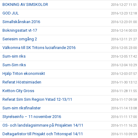
BOKNING AV SIMSKOLOR
2016-12-27 11:51
GOD JUL
2016-12-23 12:18
Simallskånskan 2016
2016-12-23 01:00
Bokningsstart vt-17
2016-12-14 00:03
Seriesim omgång 2
2016-12-11 21:27
Välkomna till SK Tritons luciafirande 2016
2016-12-05 23:00
Sum-sim riks
2016-12-05 17:42
Sum-Sim riks
2016-12-04 10:29
Hjälp Triton ekonomiskt
2016-12-03 07:57
Referat Höstsimiaden
2016-11-30 13:12
Kvitton-City Gross
2016-11-28 11:55
Referat Sim Sim Region Ystad 12-13/11
2016-11-17 09:58
Sum-sim riksfinalister
2016-11-14 13:08
Styrelseinfo – 11 november 2016
2016-11-11 17:00
OS- och landslagsimmare på Prisjakten 14/11
2016-11-11 16:25
Deltagarlistor till Prisjakt och Tritonspel 14/11
2016-11-10 09:59