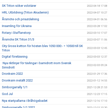
SK Triton söker volotärer
2022-04-18 17:08
HRL Utbildning (Triton Akademin)
2022-04-07 10:27
Årsmöte och prisutdelning
2022-04-01 06:56
Insamling för Ukraina
2022-03-28 17:02
Rotary i Staffanstorp
2022-03-10 17:07
Årsmöte SK Triton 31/3
2022-03-07 11:06
City Gross kvitton för hösten blev 1050 000:- = 10500 till SK
2022-03-03 12:45
Triton
Digital föreläsning
2022-03-03 12:37
Nya riktlinjer för tävlingar i barnidrott inom Svensk
2022-02-03 09:24
Simidrott
Dronksim 2022
2022-01-29 17:36
Dronksim inställt 2022
2022-01-12 14:55
Simborgarrally 1/1
2021-12-28 21:53
God Jul
2021-12-23 17:15
Nya startpallarna i Bråhögsbadet
2021-12-16 17:10
Simborgarrally 1/1 2022
2021-12-15 10:30