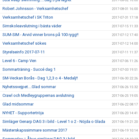
2017-08-02 16:00
Robert Johnsson - Verksamhetschef
2017-08-01 16:00
Verksamhetschef i SK Triton
2017-07-31 17:18
Simskoleavslutning i bästa väder
2017-07-15 11:33
SUM-SIM - Arvid vinner brons på 100 rygg!!
2017-07-12 17:40
Verksamhetschef sökes
2017-07-12 14:00
Styrelseinfo 2017-07-11
2017-07-11 11:37
Level 6 - Camp Ven
2017-07-06 11:26
Sommarträning - Succé dag 1
2017-07-03 19:51
SM-Veckan Borås - Dag 1,2,3 o 4 - Medalj!!
2017-06-30 22:26
Nyhetssvejpet....Glad sommar
2017-06-26 15:32
Crawl och Medleygruppernas avslutning
2017-06-25 19:05
Glad midsommar
2017-06-22 08:17
NYHET - Supportertröja
2017-06-20 14:41
Simläger Genarp DAG 3 i bild - Level 1 o 2 - Nöjda o Glada
2017-06-19 21:20
Mästerskapssimmare sommar 2017
2017-06-19 10:14
Sommarlov = Åhus simläger DAG 3 i bild