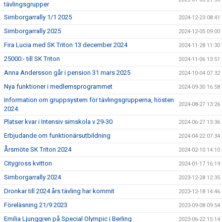
tävlingsgrupper
Simborgarrally 1/1 2025
2024-12-23 08:41
Simborgarrally 2025
2024-12-05 09:00
Fira Lucia med SK Triton 13 december 2024
2024-11-28 11:30
25000:- till SK Triton
2024-11-06 13:51
Anna Andersson går i pension 31 mars 2025
2024-10-04 07:32
Nya funktioner i medlemsprogrammet
2024-09-30 16:58
Information om gruppsystem för tävlingsgrupperna, hösten
2024-08-27 13:26
2024.
Platser kvar i Intensiv simskola v 29-30
2024-06-27 13:36
Erbjudande om funktionärsutbildning
2024-04-22 07:34
Årsmöte SK Triton 2024
2024-02-10 14:10
Citygross kvitton
2024-01-17 16:19
Simborgarrally 2024
2023-12-28 12:35
Dronkar till 2024 års tävling har kommit
2023-12-18 14:46
Föreläsning 21/9 2023
2023-09-08 09:54
Emilia Ljunggren på Special Olympic i Berling
2023-06-22 15:14