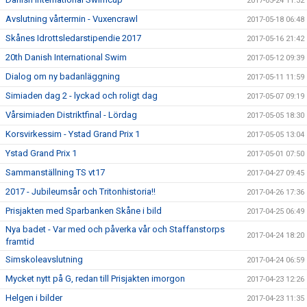
2017-05-24 11:32
Avslutning vårtermin - Vuxencrawl
2017-05-18 06:48
Skånes Idrottsledarstipendie 2017
2017-05-16 21:42
20th Danish International Swim
2017-05-12 09:39
Dialog om ny badanläggning
2017-05-11 11:59
Simiaden dag 2 - lyckad och roligt dag
2017-05-07 09:19
Vårsimiaden Distriktfinal - Lördag
2017-05-05 18:30
Korsvirkessim - Ystad Grand Prix 1
2017-05-05 13:04
Ystad Grand Prix 1
2017-05-01 07:50
Sammanställning TS vt17
2017-04-27 09:45
2017 - Jubileumsår och Tritonhistoria!!
2017-04-26 17:36
Prisjakten med Sparbanken Skåne i bild
2017-04-25 06:49
Nya badet - Var med och påverka vår och Staffanstorps
2017-04-24 18:20
framtid
Simskoleavslutning
2017-04-24 06:59
Mycket nytt på G, redan till Prisjakten imorgon
2017-04-23 12:26
Helgen i bilder
2017-04-23 11:35