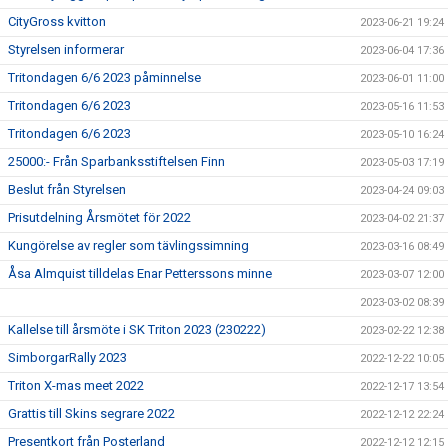
CityGross kvitton
2023-06-21 19:24
Styrelsen informerar
2023-06-04 17:36
Tritondagen 6/6 2023 påminnelse
2023-06-01 11:00
Tritondagen 6/6 2023
2023-05-16 11:53
Tritondagen 6/6 2023
2023-05-10 16:24
25000:- Från Sparbanksstiftelsen Finn
2023-05-03 17:19
Beslut från Styrelsen
2023-04-24 09:03
Prisutdelning Årsmötet för 2022
2023-04-02 21:37
Kungörelse av regler som tävlingssimning
2023-03-16 08:49
Åsa Almquist tilldelas Enar Petterssons minne
2023-03-07 12:00
2023-03-02 08:39
Kallelse till årsmöte i SK Triton 2023 (230222)
2023-02-22 12:38
SimborgarRally 2023
2022-12-22 10:05
Triton X-mas meet 2022
2022-12-17 13:54
Grattis till Skins segrare 2022
2022-12-12 22:24
Presentkort från Posterland
2022-12-12 12:15