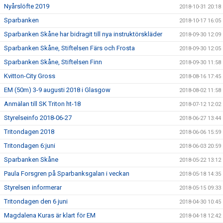
Nyårslöfte 2019
2018-10-31 20:18
Sparbanken
2018-10-17 16:05
Sparbanken Skåne har bidragit till nya instruktörskläder
2018-09-30 12:09
Sparbanken Skåne, Stiftelsen Färs och Frosta
2018-09-30 12:05
Sparbanken Skåne, Stiftelsen Finn
2018-09-30 11:58
Kvitton-City Gross
2018-08-16 17:45
EM (50m) 3-9 augusti 2018 i Glasgow
2018-08-02 11:58
Anmälan till SK Triton ht-18
2018-07-12 12:02
Styrelseinfo 2018-06-27
2018-06-27 13:44
Tritondagen 2018
2018-06-06 15:59
Tritondagen 6:juni
2018-06-03 20:59
Sparbanken Skåne
2018-05-22 13:12
Paula Forsgren på Sparbanksgalan i veckan
2018-05-18 14:35
Styrelsen informerar
2018-05-15 09:33
Tritondagen den 6 juni
2018-04-30 10:45
Magdalena Kuras är klart för EM
2018-04-18 12:42