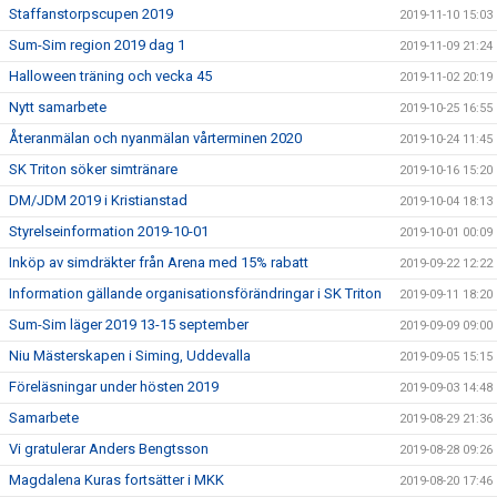
Staffanstorpscupen 2019
2019-11-10 15:03
Sum-Sim region 2019 dag 1
2019-11-09 21:24
Halloween träning och vecka 45
2019-11-02 20:19
Nytt samarbete
2019-10-25 16:55
Återanmälan och nyanmälan vårterminen 2020
2019-10-24 11:45
SK Triton söker simtränare
2019-10-16 15:20
DM/JDM 2019 i Kristianstad
2019-10-04 18:13
Styrelseinformation 2019-10-01
2019-10-01 00:09
Inköp av simdräkter från Arena med 15% rabatt
2019-09-22 12:22
Information gällande organisationsförändringar i SK Triton
2019-09-11 18:20
Sum-Sim läger 2019 13-15 september
2019-09-09 09:00
Niu Mästerskapen i Siming, Uddevalla
2019-09-05 15:15
Föreläsningar under hösten 2019
2019-09-03 14:48
Samarbete
2019-08-29 21:36
Vi gratulerar Anders Bengtsson
2019-08-28 09:26
Magdalena Kuras fortsätter i MKK
2019-08-20 17:46