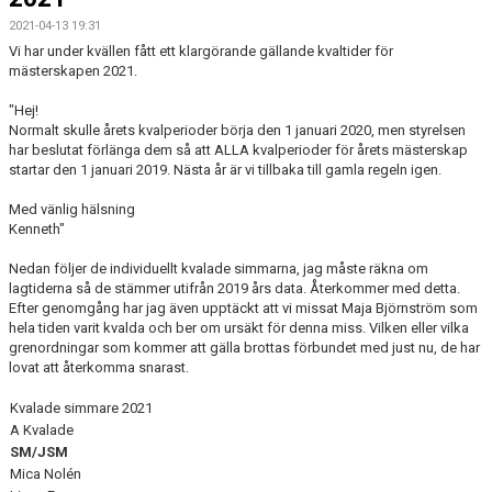
2021-04-13 19:31
Vi har under kvällen fått ett klargörande gällande kvaltider för
mästerskapen 2021.
"Hej!
Normalt skulle årets kvalperioder börja den 1 januari 2020, men styrelsen
har beslutat förlänga dem så att ALLA kvalperioder för årets mästerskap
startar den 1 januari 2019. Nästa år är vi tillbaka till gamla regeln igen.
Med vänlig hälsning
Kenneth"
Nedan följer de individuellt kvalade simmarna, jag måste räkna om
lagtiderna så de stämmer utifrån 2019 års data. Återkommer med detta.
Efter genomgång har jag även upptäckt att vi missat Maja Björnström som
hela tiden varit kvalda och ber om ursäkt för denna miss. Vilken eller vilka
grenordningar som kommer att gälla brottas förbundet med just nu, de har
lovat att återkomma snarast.
Kvalade simmare 2021
A Kvalade
SM/JSM
Mica Nolén