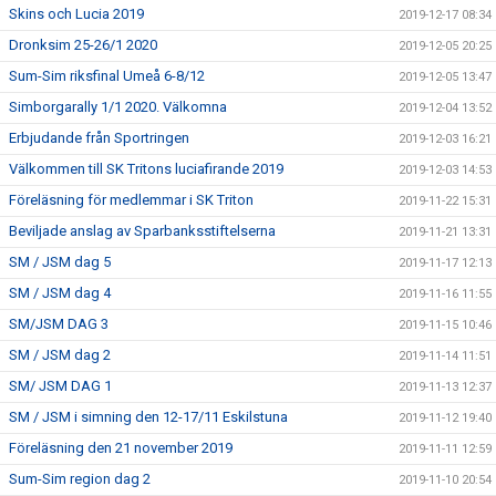
Skins och Lucia 2019
2019-12-17 08:34
Dronksim 25-26/1 2020
2019-12-05 20:25
Sum-Sim riksfinal Umeå 6-8/12
2019-12-05 13:47
Simborgarally 1/1 2020. Välkomna
2019-12-04 13:52
Erbjudande från Sportringen
2019-12-03 16:21
Välkommen till SK Tritons luciafirande 2019
2019-12-03 14:53
Föreläsning för medlemmar i SK Triton
2019-11-22 15:31
Beviljade anslag av Sparbanksstiftelserna
2019-11-21 13:31
SM / JSM dag 5
2019-11-17 12:13
SM / JSM dag 4
2019-11-16 11:55
SM/JSM DAG 3
2019-11-15 10:46
SM / JSM dag 2
2019-11-14 11:51
SM/ JSM DAG 1
2019-11-13 12:37
SM / JSM i simning den 12-17/11 Eskilstuna
2019-11-12 19:40
Föreläsning den 21 november 2019
2019-11-11 12:59
Sum-Sim region dag 2
2019-11-10 20:54