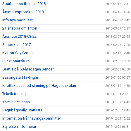
Sparbanksstiftelsen 2018
2018-04-16 12:41
Årsmötesprotokoll 2018
2018-04-12 14:26
Info nya badhuset
2018-04-09 13:41
21 snabba om Triton
2018-03-27 12:27
Årsmöte 2018-03-22
2018-03-07 20:23
Simbokslut 2017
2018-02-27 12:05
Kvitton-City Gross
2018-02-17 12:40
Funktionärskurs
2018-02-09 10:33
Grattis på 50-årsdagen Bengan!
2018-02-03 07:08
Säsongstart tävlingar
2018-01-20 07:57
Idrottsklass med simning på Hagalidskolan
2018-01-12 14:55
Teknik träning
2018-01-04 20:31
15 minuter innan
2018-01-01 14:45
Regnbågsrally Startlista
2017-12-30 19:45
Information från tävlingskommittén
2017-12-29 12:32
Styrelsen informerar
2017-12-21 06:31