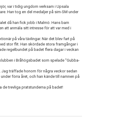
njör, var i tidig ungdom verksam i Upsala
re. Han tog en del medaljer på sim-SM under
-talet då han fick jobb i Malmö. Hans barn
n att anmäla sitt intresse för att var med i
onär på våra tävlingar. När det blev fart på
ed stor flit. Han skördade stora framgångar i
ade regelbundet på badet flera dagar i veckan
arklubben i Bråhögsbadet som spelade ”Gubba-
ad. Jag träffade honom för några veckor sedan
under förra året, och han kände till namnen på
 de trevliga pratstunderna på badet!