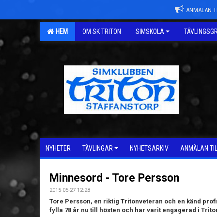
ANMÄLAN TI
HEM
OM SK TRITON
SIMSKOLA
TÄVLINGSG
NYHETER
TÄVLINGAR
NYHETSARKIV
ANMÄLAN TI
Minnesord - Tore Persson
2015-05-27 12:28
Tore Persson, en riktig Tritonveteran och en känd profi
fylla 78 år nu till hösten och har varit engagerad i Trit