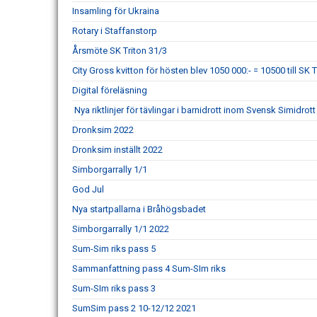
Insamling för Ukraina
Rotary i Staffanstorp
Årsmöte SK Triton 31/3
City Gross kvitton för hösten blev 1050 000:- = 10500 till SK T
Digital föreläsning
Nya riktlinjer för tävlingar i barnidrott inom Svensk Simidrott
Dronksim 2022
Dronksim inställt 2022
Simborgarrally 1/1
God Jul
Nya startpallarna i Bråhögsbadet
Simborgarrally 1/1 2022
Sum-Sim riks pass 5
Sammanfattning pass 4 Sum-SIm riks
Sum-SIm riks pass 3
SumSim pass 2 10-12/12 2021