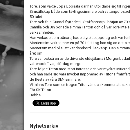
Tore, som växte upp i Uppsala där han utbildade sig till inge
Simsällskap både som tävlingssimmare och vattenpolospela
50-talet.
Tore och frun Gunnel flyttade till Staffanstorp i början av 70
Camilla och Jin började simma i Triton och då var Tore inte se
verksamheten.
Han verkade som tränare, hade styrelseuppdrag och var funkti
Masterssim-verksamheten på 70-talet tog han sig an detta m
Mastersim med bl.a. ett världsrekord i lagkapp. Han simträn
året om.
Tore var också en av de drivande eldsjälarna i Morgonbad
vattenpolo” varje lördag morgon.
Tore följde Triton med stort intresse och var mycket initier
och han sade sig vara mycket imponerad av Tritons framfart 
de flesta av våra SM- simmare.
Vi minns Tore som en trogen Tritonvän och kommer att sakna
För SK Triton
Bebbe
Nyhetsarkiv