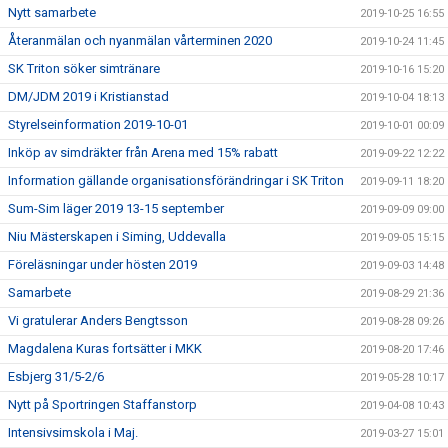
Nytt samarbete
2019-10-25 16:55
Återanmälan och nyanmälan vårterminen 2020
2019-10-24 11:45
SK Triton söker simtränare
2019-10-16 15:20
DM/JDM 2019 i Kristianstad
2019-10-04 18:13
Styrelseinformation 2019-10-01
2019-10-01 00:09
Inköp av simdräkter från Arena med 15% rabatt
2019-09-22 12:22
Information gällande organisationsförändringar i SK Triton
2019-09-11 18:20
Sum-Sim läger 2019 13-15 september
2019-09-09 09:00
Niu Mästerskapen i Siming, Uddevalla
2019-09-05 15:15
Föreläsningar under hösten 2019
2019-09-03 14:48
Samarbete
2019-08-29 21:36
Vi gratulerar Anders Bengtsson
2019-08-28 09:26
Magdalena Kuras fortsätter i MKK
2019-08-20 17:46
Esbjerg 31/5-2/6
2019-05-28 10:17
Nytt på Sportringen Staffanstorp
2019-04-08 10:43
Intensivsimskola i Maj.
2019-03-27 15:01