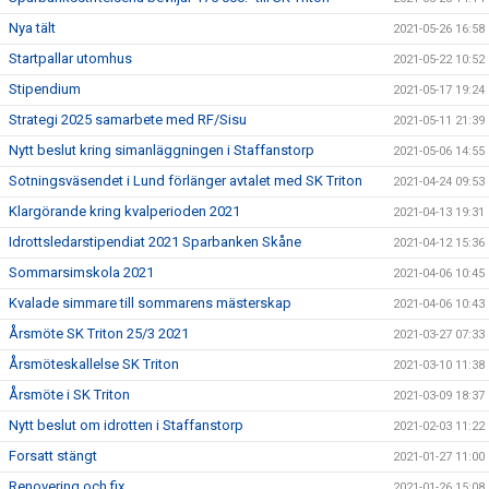
Nya tält
2021-05-26 16:58
Startpallar utomhus
2021-05-22 10:52
Stipendium
2021-05-17 19:24
Strategi 2025 samarbete med RF/Sisu
2021-05-11 21:39
Nytt beslut kring simanläggningen i Staffanstorp
2021-05-06 14:55
Sotningsväsendet i Lund förlänger avtalet med SK Triton
2021-04-24 09:53
Klargörande kring kvalperioden 2021
2021-04-13 19:31
Idrottsledarstipendiat 2021 Sparbanken Skåne
2021-04-12 15:36
Sommarsimskola 2021
2021-04-06 10:45
Kvalade simmare till sommarens mästerskap
2021-04-06 10:43
Årsmöte SK Triton 25/3 2021
2021-03-27 07:33
Årsmöteskallelse SK Triton
2021-03-10 11:38
Årsmöte i SK Triton
2021-03-09 18:37
Nytt beslut om idrotten i Staffanstorp
2021-02-03 11:22
Forsatt stängt
2021-01-27 11:00
Renovering och fix
2021-01-26 15:08