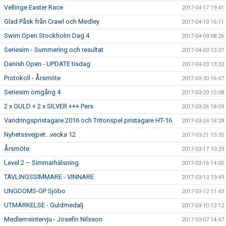
Vellinge Easter Race
2017-04-17 19:41
Glad Påsk från Crawl och Medley
2017-04-10 16:11
Swim Open Stockholm Dag 4
2017-04-09 08:26
Seriesim - Summering och resultat
2017-04-03 13:37
Danish Open - UPDATE tisdag
2017-04-03 13:32
Protokoll - Årsmöte
2017-03-30 16:47
Seriesim omgång 4
2017-03-29 15:08
2 x GULD + 2 x SILVER +++ Pers
2017-03-26 18:09
Vandringspristagare 2016 och Tritonspel pristagare HT-16
2017-03-24 18:28
Nyhetssvejpet...vecka 12
2017-03-21 15:35
Årsmöte
2017-03-17 10:29
Level 2 – Simmarhälsning
2017-03-16 14:00
TÄVLINGSSIMMARE - VINNARE
2017-03-13 19:49
UNGDOMS-GP Sjöbo
2017-03-12 11:43
UTMÄRKELSE - Guldmedalj
2017-03-10 13:12
Medlemsintervju - Josefin Nilsson
2017-03-07 14:47