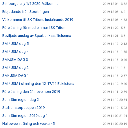
Simborgarally 1/1 2020. Välkomna
2019-12-04 13:52
Erbjudande från Sportringen
2019-12-03 16:21
Välkommen till SK Tritons luciafirande 2019
2019-12-03 14:53
Föreläsning för medlemmar i SK Triton
2019-11-22 15:31
Beviljade anslag av Sparbanksstiftelserna
2019-11-21 13:31
SM / JSM dag 5
2019-11-17 12:13
SM / JSM dag 4
2019-11-16 11:55
SM/JSM DAG 3
2019-11-15 10:46
SM / JSM dag 2
2019-11-14 11:51
SM/ JSM DAG 1
2019-11-13 12:37
SM / JSM i simning den 12-17/11 Eskilstuna
2019-11-12 19:40
Föreläsning den 21 november 2019
2019-11-11 12:59
Sum-Sim region dag 2
2019-11-10 20:54
Staffanstorpscupen 2019
2019-11-10 15:03
Sum-Sim region 2019 dag 1
2019-11-09 21:24
Halloween träning och vecka 45
2019-11-02 20:19