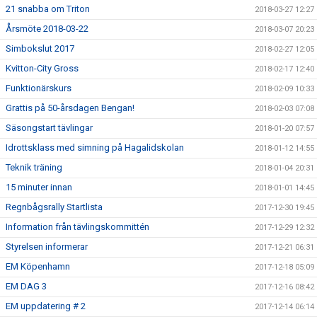
21 snabba om Triton
2018-03-27 12:27
Årsmöte 2018-03-22
2018-03-07 20:23
Simbokslut 2017
2018-02-27 12:05
Kvitton-City Gross
2018-02-17 12:40
Funktionärskurs
2018-02-09 10:33
Grattis på 50-årsdagen Bengan!
2018-02-03 07:08
Säsongstart tävlingar
2018-01-20 07:57
Idrottsklass med simning på Hagalidskolan
2018-01-12 14:55
Teknik träning
2018-01-04 20:31
15 minuter innan
2018-01-01 14:45
Regnbågsrally Startlista
2017-12-30 19:45
Information från tävlingskommittén
2017-12-29 12:32
Styrelsen informerar
2017-12-21 06:31
EM Köpenhamn
2017-12-18 05:09
EM DAG 3
2017-12-16 08:42
EM uppdatering # 2
2017-12-14 06:14