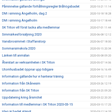
Påminnelse gällande förhållningsregler Bråhögsbadet
2020-10-21 11:14
DM i simning Ängelholm, dag 2
2020-10-18 18:28
DM i simning Ängelholm
2020-10-17 18:44
SK Triton vill först tacka alla medlemmar
2020-07-01 11:44
Simmärkesförsäljning 2020
2020-06-08 12:12
Vansbrosimmet i Staffanstorp
2020-06-07 18:00
Sommarsimskola 2020
2020-05-15 20:34
Länken till anmälan
2020-05-08 09:20
Återstart av verksamheten i SK Triton
2020-05-07 14:06
Utomhusbadet öppnar upp tidigare
2020-04-16 16:49
Information gällande hur vi hanterar träning
2020-04-02 11:59
Information från Skånesim
2020-03-26 12:19
Information från SK Triton
2020-03-25 09:20
Uppdatering kring årsmötet
2020-03-22 20:20
Information till medlemmar i SK Triton 2020-03-15
2020-03-15 17:25
Idag är badet stängt
2020-03-12 14:33