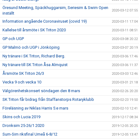
Öresund Meeting, Späckhuggarsim, Seriesim & Swim Open
2020-03-12 07:55
inställt
Information angående Coronaviruset (covid 19)
2020-03-11 17:04
Kallelse till årsmöte i SK Triton 2020
2020-03-11 08:51
GP och UGP
2020-03-08 20:22
GP Malmö och UGP i Jönköping
2020-03-07 20:19
Ny tränare i SK Triton, Richard Berg.
2020-03-06 17:46
Ny tränare till SK Triton Åsa Almquist
2020-03-06 11:37
Årsmöte SK Triton 26/3
2020-03-03 12:46
Vecka 9 och vecka 10
2020-03-01 21:18
Välgörenhetskonsert söndagen den 8 mars
2020-02-26 20:20
SK Triton får bidrag från Staffanstorps Rotaryklubb
2020-02-23 19:50
Föreläsning av Niklas Harris 5:e mars
2020-02-10 12:41
Skins och Lucia 2019
2019-12-17 08:34
Dronksim 25-26/1 2020
2019-12-05 20:25
Sum-Sim riksfinal Umeå 6-8/12
2019-12-05 13:47