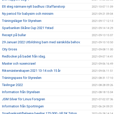
Ett steg närmare nytt badhus i Staffanstorp
2021-10-07 11:09
Ny period för babysim och minisim
2021-09-21 09:04
Träningsläger för Styrelsen
2021-09-17 12:13
Sparbanken Skåne Cup 2021 Ystad
2021-09-14 14:29
Recept på bullar
2021-09-13 15:07
29 Januari 2022 Utbildning barn med särskilda behov.
2021-09-10 10:50
City Gross
2021-09-08 11:00
Redlocker på badet från idag.
2021-09-07 14:41
Master och vuxencrawl
2021-09-06 16:49
Riksmästerskapen 2021 13-14 och 15 år
2021-09-06 11:51
Träningspass för Styreslen
2021-08-31 17:10
Tävlingar 2022
2021-08-28 09:26
Information från Styrelsen
2021-08-18 15:04
JSM Silver för Linus Forsgren
2021-07-02 07:36
Information från Sportringen
2021-06-24 09:31
Sparbanksstiftelsena beviljar 175 000:- till SK Triton
2021-05-28 14:14