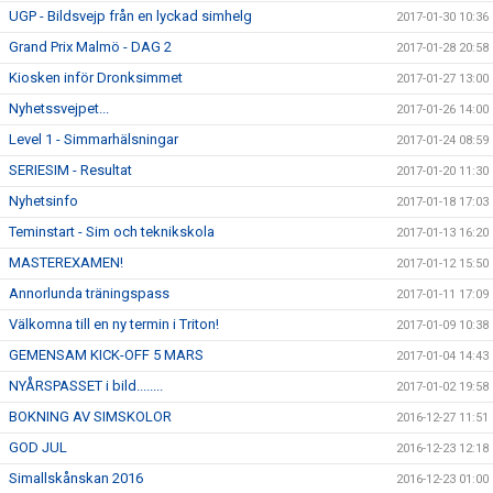
UGP - Bildsvejp från en lyckad simhelg
2017-01-30 10:36
Grand Prix Malmö - DAG 2
2017-01-28 20:58
Kiosken inför Dronksimmet
2017-01-27 13:00
Nyhetssvejpet...
2017-01-26 14:00
Level 1 - Simmarhälsningar
2017-01-24 08:59
SERIESIM - Resultat
2017-01-20 11:30
Nyhetsinfo
2017-01-18 17:03
Teminstart - Sim och teknikskola
2017-01-13 16:20
MASTEREXAMEN!
2017-01-12 15:50
Annorlunda träningspass
2017-01-11 17:09
Välkomna till en ny termin i Triton!
2017-01-09 10:38
GEMENSAM KICK-OFF 5 MARS
2017-01-04 14:43
NYÅRSPASSET i bild........
2017-01-02 19:58
BOKNING AV SIMSKOLOR
2016-12-27 11:51
GOD JUL
2016-12-23 12:18
Simallskånskan 2016
2016-12-23 01:00