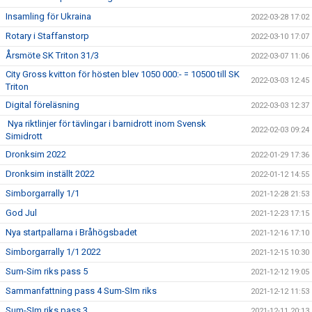
Insamling för Ukraina
2022-03-28 17:02
Rotary i Staffanstorp
2022-03-10 17:07
Årsmöte SK Triton 31/3
2022-03-07 11:06
City Gross kvitton för hösten blev 1050 000:- = 10500 till SK
2022-03-03 12:45
Triton
Digital föreläsning
2022-03-03 12:37
Nya riktlinjer för tävlingar i barnidrott inom Svensk
2022-02-03 09:24
Simidrott
Dronksim 2022
2022-01-29 17:36
Dronksim inställt 2022
2022-01-12 14:55
Simborgarrally 1/1
2021-12-28 21:53
God Jul
2021-12-23 17:15
Nya startpallarna i Bråhögsbadet
2021-12-16 17:10
Simborgarrally 1/1 2022
2021-12-15 10:30
Sum-Sim riks pass 5
2021-12-12 19:05
Sammanfattning pass 4 Sum-SIm riks
2021-12-12 11:53
Sum-SIm riks pass 3
2021-12-11 20:13