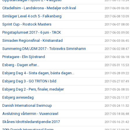
2017-06-13 10:24
Citadellsim - Landskrona - Medaljer och kval
2017-06-09 06:00
Simläger Level 4 och 5 - Falkenberg
2017-06-08 10:09
Sprint Cup - Rostock Masters
2017-06-07 08:00
Pingstaplumset 2017 - 6 juni - TACK
2017-06-05 09:00
Simiaden Regionsfinal - Kristianstad
2017-06-03 06:45
Summering DM/JDM 2017 - Tobisviks Simrishamn
2017-06-02 08:47
Pristagare - Elin Sjöstrand
2017-06-02 06:18
Esberg - Dagen efter...
2017-05-31 15:53
Esbjerg Dag 4 - Sista dagen, bästa dagen...
2017-05-28 09:22
Esbjerg Dag 3 - GO TRITON i bild
2017-05-27 07:49
Esbjerg Dag 2 - Pers, finaler, medaljer
2017-05-26 08:55
Esbjerg avresedag
2017-05-25 11:57
Danish International Swimcup
2017-05-24 11:32
Avslutning vårtermin - Vuxencrawl
2017-05-18 06:48
Skånes Idrottsledarstipendie 2017
2017-05-16 21:42
20th Danish International Swim