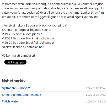
Vi kommer även under 2022 erbjuda sommarsimskola. Vi kommer erbjuda
undervisningen inomhus på Bråhögsbadet, så tag chansen att öva upp din
vattenvana för att sedan gå över till att lära dig att simma. Länkar till en
film
om de olika moment som ligger till grund för utvecklingen i vattenvana.
Intensivsimskola Baddare, bläckfisk och pingvin
SK Triton arrangerar följande veckor
V 19-20 bläckfisk och pingvin
V 22-23 Baddare, bläckfisk och pingvin
V 28-29 Baddare, bläckfisk och pingvin
Ni hittar länken till anmälan
här
Välkomna att anmäla er!
Nyhetsarkiv
Ny tränare i klubben!
2026-08-07 11:45
Simskola höstterminen 2026
2026-05-22 09:55
Fritidskortet
2026-04-17 12:30