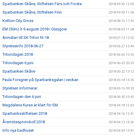
Sparbanken Skåne, Stiftelsen Färs och Frosta
2018-09-30 12:05
Sparbanken Skåne, Stiftelsen Finn
2018-09-30 11:58
Kvitton-City Gross
2018-08-16 17:45
EM (50m) 3-9 augusti 2018 i Glasgow
2018-08-02 11:58
Anmälan till SK Triton ht-18
2018-07-12 12:02
Styrelseinfo 2018-06-27
2018-06-27 13:44
Tritondagen 2018
2018-06-06 15:59
Tritondagen 6:juni
2018-06-03 20:59
Sparbanken Skåne
2018-05-22 13:12
Paula Forsgren på Sparbanksgalan i veckan
2018-05-18 14:35
Styrelsen informerar
2018-05-15 09:33
Tritondagen den 6 juni
2018-04-30 10:45
Magdalena Kuras är klart för EM
2018-04-18 12:42
Sparbanksstiftelsen 2018
2018-04-16 12:41
Årsmötesprotokoll 2018
2018-04-12 14:26
Info nya badhuset
2018-04-09 13:41