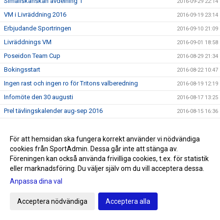
Simallskånskan avdelning 1
2016-09-29 22:14
VM i Livräddning 2016
2016-09-19 23:14
Erbjudande Sportringen
2016-09-10 21:09
Livräddnings VM
2016-09-01 18:58
Poseidon Team Cup
2016-08-29 21:34
Bokingsstart
2016-08-22 10:47
Ingen rast och ingen ro för Tritons valberedning
2016-08-19 12:19
Infomöte den 30 augusti
2016-08-17 13:25
Prel tävlingskalender aug-sep 2016
2016-08-15 16:36
Hälsningar från Rio del 8
2016-08-13 08:54
Hälsningar från Rio del 7
För att hemsidan ska fungera korrekt använder vi nödvändiga
2016-08-13 08:52
cookies från SportAdmin. Dessa går inte att stänga av.
Hälsningar från Rio del 6
2016-08-08 22:23
Föreningen kan också använda frivilliga cookies, t.ex. för statistik
Hälsningar från Rio del 5
2016-08-08 03:12
eller marknadsföring. Du väljer själv om du vill acceptera dessa.
Hälsningar från Rio del 4
2016-08-06 02:34
Anpassa dina val
Hälsningar från Rio del 3
2016-08-04 11:02
Acceptera nödvändiga
Acceptera alla
Hälsningar från Rio del 2
2016-08-01 09:02