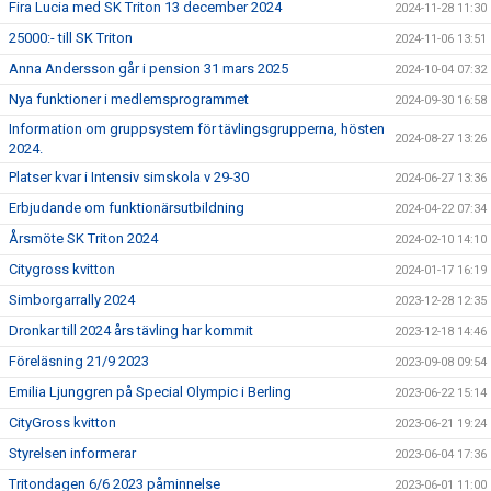
Fira Lucia med SK Triton 13 december 2024
2024-11-28 11:30
25000:- till SK Triton
2024-11-06 13:51
Anna Andersson går i pension 31 mars 2025
2024-10-04 07:32
Nya funktioner i medlemsprogrammet
2024-09-30 16:58
Information om gruppsystem för tävlingsgrupperna, hösten
2024-08-27 13:26
2024.
Platser kvar i Intensiv simskola v 29-30
2024-06-27 13:36
Erbjudande om funktionärsutbildning
2024-04-22 07:34
Årsmöte SK Triton 2024
2024-02-10 14:10
Citygross kvitton
2024-01-17 16:19
Simborgarrally 2024
2023-12-28 12:35
Dronkar till 2024 års tävling har kommit
2023-12-18 14:46
Föreläsning 21/9 2023
2023-09-08 09:54
Emilia Ljunggren på Special Olympic i Berling
2023-06-22 15:14
CityGross kvitton
2023-06-21 19:24
Styrelsen informerar
2023-06-04 17:36
Tritondagen 6/6 2023 påminnelse
2023-06-01 11:00