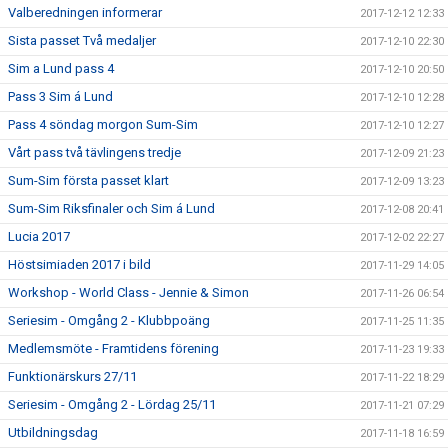
Valberedningen informerar
2017-12-12 12:33
Sista passet Två medaljer
2017-12-10 22:30
Sim a Lund pass 4
2017-12-10 20:50
Pass 3 Sim á Lund
2017-12-10 12:28
Pass 4 söndag morgon Sum-Sim
2017-12-10 12:27
Vårt pass två tävlingens tredje
2017-12-09 21:23
Sum-Sim första passet klart
2017-12-09 13:23
Sum-Sim Riksfinaler och Sim á Lund
2017-12-08 20:41
Lucia 2017
2017-12-02 22:27
Höstsimiaden 2017 i bild
2017-11-29 14:05
Workshop - World Class - Jennie & Simon
2017-11-26 06:54
Seriesim - Omgång 2 - Klubbpoäng
2017-11-25 11:35
Medlemsmöte - Framtidens förening
2017-11-23 19:33
Funktionärskurs 27/11
2017-11-22 18:29
Seriesim - Omgång 2 - Lördag 25/11
2017-11-21 07:29
Utbildningsdag
2017-11-18 16:59