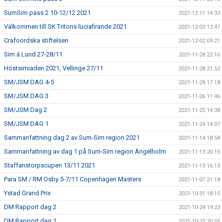
SumSim pass 2 10-12/12 2021
2021-12-11 14:33
Välkommen till SK Tritons luciafirande 2021
2021-12-03 12:47
Crafoordska stiftelsen
2021-12-02 09:21
Sim á Lund 27-28/11
2021-11-28 22:16
Höstsimiaden 2021, Vellinge 27/11
2021-11-28 21:52
SM/JSM DAG 4-5
2021-11-28 17:18
SM/JSM DAG 3
2021-11-26 11:46
SM/JSM Dag 2
2021-11-25 14:38
SM/JSM DAG 1
2021-11-24 14:07
Sammanfattning dag 2 av Sum-Sim region 2021
2021-11-14 18:58
Sammanfattning av dag 1 på Sum-Sim region Ängelholm
2021-11-13 20:15
Staffanstorpscupen 13/11 2021
2021-11-13 16:13
Para SM / RM Osby 5-7/11 Copenhagen Masters
2021-11-07 21:18
Ystad Grand Prix
2021-10-31 18:15
DM Rapport dag 2
2021-10-24 19:23
DM Rapport dag 1
2021-10-23 20:55