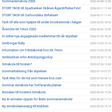
Sommarsimskola 2026
2026-04-08 12:05
STORT TACK till Sparbanken Skånes Ägarstiftelse Finn!
2026-02-11 11:43
STORT TACK till Crafoordska Stiftelsen!
2026-02-11 11:41
Tack till alla som hjälpte till under Dronksimmet i helgen
2026-02-02 18:02
Årsmöte SK Triton 2026
2026-02-02 13:05
Vi söker nya engagerade medlemmar till vår styrelse!
2026-01-05 18:25
Simborgar Rally
2025-12-03 12:16
Information om Fritidskortet hos SK Triton
2025-12-02 22:05
Simklubben inför Antidopingpolicy
2025-09-25 11:25
Simskola till hösten?
2025-07-26 13:49
Sommarhälsning från styrelsen
2025-07-14 07:51
Tack Max för din tid som tränare hos oss!
2025-07-02 14:12
Sommar simskola har fortfarande platser
2025-06-23 12:43
Anmälan till höstens Simskola
2025-06-23 12:36
Nu är anmälan öppen för årets sommarsimskola!
2025-04-25 17:12
Ny simskoleansvarig till klubben
2025-03-25 19:14