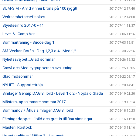
2017-07-15 11:33
SUM-SIM - Arvid vinner brons på 100 rygg!!
2017-07-12 17:40
Verksamhetschef sökes
2017-07-12 14:00
Styrelseinfo 2017-07-11
2017-07-11 11:37
Level 6 - Camp Ven
2017-07-06 11:26
Sommarträning - Succé dag 1
2017-07-03 19:51
SM-Veckan Borås - Dag 1,2,3 o 4 - Medalj!!
2017-06-30 22:26
Nyhetssvejpet....Glad sommar
2017-06-26 15:32
Crawl och Medleygruppernas avslutning
2017-06-25 19:05
Glad midsommar
2017-06-22 08:17
NYHET - Supportertröja
2017-06-20 14:41
Simläger Genarp DAG 3 i bild - Level 1 o 2 - Nöjda o Glada
2017-06-19 21:20
Mästerskapssimmare sommar 2017
2017-06-19 10:14
Sommarlov = Åhus simläger DAG 3 i bild
2017-06-18 10:23
Färsingadoppet - i bild och grattis till fina simningar
2017-06-16 11:20
Master i Rostock
2017-06-13 11:16
Uppstartsläger i Sjöbo 2 - 4 augusti