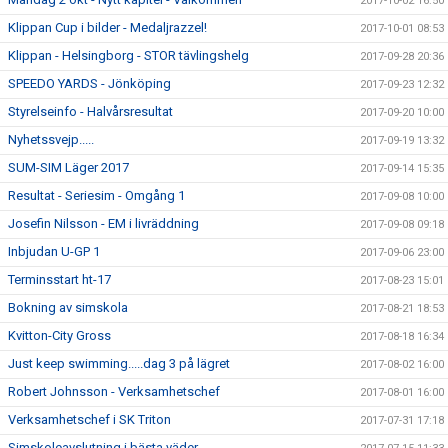
2017-10-02 16:50
Klippan Cup i bilder - Medaljrazzel!
2017-10-01 08:53
Klippan - Helsingborg - STOR tävlingshelg
2017-09-28 20:36
SPEEDO YARDS - Jönköping
2017-09-23 12:32
Styrelseinfo - Halvårsresultat
2017-09-20 10:00
Nyhetssvejp.....
2017-09-19 13:32
SUM-SIM Läger 2017
2017-09-14 15:35
Resultat - Seriesim - Omgång 1
2017-09-08 10:00
Josefin Nilsson - EM i livräddning
2017-09-08 09:18
Inbjudan U-GP 1
2017-09-06 23:00
Terminsstart ht-17
2017-08-23 15:01
Bokning av simskola
2017-08-21 18:53
Kvitton-City Gross
2017-08-18 16:34
Just keep swimming.....dag 3 på lägret
2017-08-02 16:00
Robert Johnsson - Verksamhetschef
2017-08-01 16:00
Verksamhetschef i SK Triton
2017-07-31 17:18
Simskoleavslutning i bästa väder