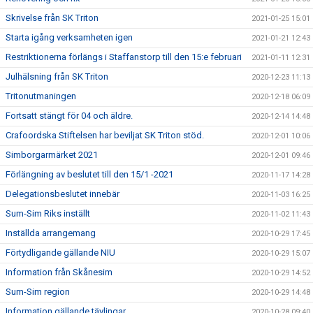
Skrivelse från SK Triton
2021-01-25 15:01
Starta igång verksamheten igen
2021-01-21 12:43
Restriktionerna förlängs i Staffanstorp till den 15:e februari
2021-01-11 12:31
Julhälsning från SK Triton
2020-12-23 11:13
Tritonutmaningen
2020-12-18 06:09
Fortsatt stängt för 04 och äldre.
2020-12-14 14:48
Crafoordska Stiftelsen har beviljat SK Triton stöd.
2020-12-01 10:06
Simborgarmärket 2021
2020-12-01 09:46
Förlängning av beslutet till den 15/1 -2021
2020-11-17 14:28
Delegationsbeslutet innebär
2020-11-03 16:25
Sum-Sim Riks inställt
2020-11-02 11:43
Inställda arrangemang
2020-10-29 17:45
Förtydligande gällande NIU
2020-10-29 15:07
Information från Skånesim
2020-10-29 14:52
Sum-Sim region
2020-10-29 14:48
Information gällande tävlingar
2020-10-28 09:40