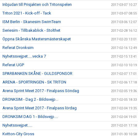
Inbjudan till Prisjakten och Tritonspelen
2017-03-07 10:27
Triton 2021 - Kick-off - Tack
2017-03-07 08:55
ISM Berlin - Skanesim SwimTeam
2017-03-06 12:07
Seriesim - Tillbakablick - Stolthet
2017-02-28 16:12
Öppna Skånska Mastersmästerskapet
2017-02-20 13:01
Referat Dronksim
2017-02-16 12:49
Nyhetssvejpet.....vecka 7
2017-02-15 13:41
Referat UGP
2017-02-10 10:19
SPARBANKEN SKÅNE - GULDSPONSOR
2017-02-07 17:01
ARENA - SPORTRINGEN - SK TRITON
2017-02-06 17:18
Arena Sprint Meet 2017 - Finalpass Söndag
2017-02-05 19:36
DRONKSIM - Dag 2 - Bildsvejp...
2017-02-05 18:33
Arena Sprint Meet 2017 - Finalpass lördag
2017-02-04 19:35
DRONKSIM DAG 1 - Bildsvejp....
2017-02-04 19:01
Nyhetssvejpet.....
2017-02-01 17:18
Kvitton-City Gross
2017-01-30 10:58