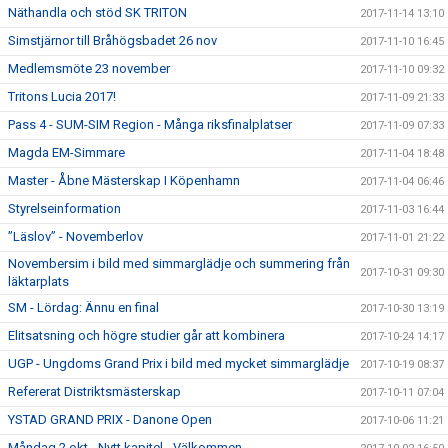
Näthandla och stöd SK TRITON
2017-11-14 13:10
Simstjärnor till Bråhögsbadet 26 nov
2017-11-10 16:45
Medlemsmöte 23 november
2017-11-10 09:32
Tritons Lucia 2017!
2017-11-09 21:33
Pass 4 - SUM-SIM Region - Många riksfinalplatser
2017-11-09 07:33
Magda EM-Simmare
2017-11-04 18:48
Master - Åbne Mästerskap I Köpenhamn
2017-11-04 06:46
Styrelseinformation
2017-11-03 16:44
”Läslov” - Novemberlov
2017-11-01 21:22
Novembersim i bild med simmarglädje och summering från
2017-10-31 09:30
läktarplats
SM - Lördag: Ännu en final
2017-10-30 13:19
Elitsatsning och högre studier går att kombinera
2017-10-24 14:17
UGP - Ungdoms Grand Prix i bild med mycket simmarglädje
2017-10-19 08:37
Refererat Distriktsmästerskap
2017-10-11 07:04
YSTAD GRAND PRIX - Danone Open
2017-10-06 11:21
Måndag 2 okt - Nytt kapitel - Välkommen