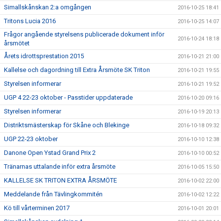
Simallskånskan 2:a omgången
2016-10-25 18:41
Tritons Lucia 2016
2016-10-25 14:07
Frågor angående styrelsens publicerade dokument inför
2016-10-24 18:18
årsmötet
Årets idrottsprestation 2015
2016-10-21 21:00
Kallelse och dagordning till Extra Årsmöte SK Triton
2016-10-21 19:55
Styrelsen informerar
2016-10-21 19:52
UGP 4 22-23 oktober - Passtider uppdaterade
2016-10-20 09:16
Styrelsen informerar
2016-10-19 20:13
Distriktsmästerskap för Skåne och Blekinge
2016-10-18 09:32
UGP 22-23 oktober
2016-10-10 12:38
Danone Open Ystad Grand Prix 2
2016-10-10 00:52
Tränarnas uttalande inför extra årsmöte
2016-10-05 15:50
KALLELSE SK TRITON EXTRA ÅRSMÖTE
2016-10-02 22:00
Meddelande från Tävlingkommitén
2016-10-02 12:22
Kö till vårterminen 2017
2016-10-01 20:01