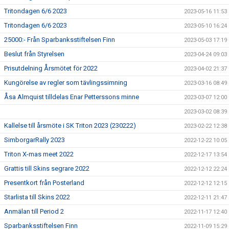
Tritondagen 6/6 2023
2023-05-16 11:53
Tritondagen 6/6 2023
2023-05-10 16:24
25000:- Från Sparbanksstiftelsen Finn
2023-05-03 17:19
Beslut från Styrelsen
2023-04-24 09:03
Prisutdelning Årsmötet för 2022
2023-04-02 21:37
Kungörelse av regler som tävlingssimning
2023-03-16 08:49
Åsa Almquist tilldelas Enar Petterssons minne
2023-03-07 12:00
2023-03-02 08:39
Kallelse till årsmöte i SK Triton 2023 (230222)
2023-02-22 12:38
SimborgarRally 2023
2022-12-22 10:05
Triton X-mas meet 2022
2022-12-17 13:54
Grattis till Skins segrare 2022
2022-12-12 22:24
Presentkort från Posterland
2022-12-12 12:15
Starlista till Skins 2022
2022-12-11 21:47
Anmälan till Period 2
2022-11-17 12:40
Sparbanksstiftelsen Finn
2022-11-09 15:29