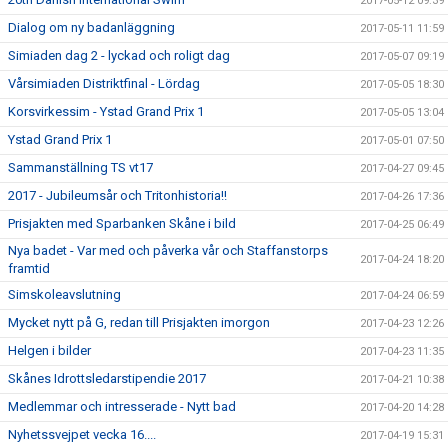
2017-05-12 09:39
Dialog om ny badanläggning
2017-05-11 11:59
Simiaden dag 2 - lyckad och roligt dag
2017-05-07 09:19
Vårsimiaden Distriktfinal - Lördag
2017-05-05 18:30
Korsvirkessim - Ystad Grand Prix 1
2017-05-05 13:04
Ystad Grand Prix 1
2017-05-01 07:50
Sammanställning TS vt17
2017-04-27 09:45
2017 - Jubileumsår och Tritonhistoria!!
2017-04-26 17:36
Prisjakten med Sparbanken Skåne i bild
2017-04-25 06:49
Nya badet - Var med och påverka vår och Staffanstorps
2017-04-24 18:20
framtid
Simskoleavslutning
2017-04-24 06:59
Mycket nytt på G, redan till Prisjakten imorgon
2017-04-23 12:26
Helgen i bilder
2017-04-23 11:35
Skånes Idrottsledarstipendie 2017
2017-04-21 10:38
Medlemmar och intresserade - Nytt bad
2017-04-20 14:28
Nyhetssvejpet vecka 16....
2017-04-19 15:31