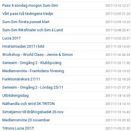
Pass 4 söndag morgon Sum-Sim
2017-12-10 12:27
Vårt pass två tävlingens tredje
2017-12-09 21:23
Sum-Sim första passet klart
2017-12-09 13:23
Sum-Sim Riksfinaler och Sim á Lund
2017-12-08 20:41
Lucia 2017
2017-12-02 22:27
Höstsimiaden 2017 i bild
2017-11-29 14:05
Workshop - World Class - Jennie & Simon
2017-11-26 06:54
Seriesim - Omgång 2 - Klubbpoäng
2017-11-25 11:35
Medlemsmöte - Framtidens förening
2017-11-23 19:33
Funktionärskurs 27/11
2017-11-22 18:29
Seriesim - Omgång 2 - Lördag 25/11
2017-11-21 07:29
Utbildningsdag
2017-11-18 16:59
Näthandla och stöd SK TRITON
2017-11-14 13:10
Simstjärnor till Bråhögsbadet 26 nov
2017-11-10 16:45
Medlemsmöte 23 november
2017-11-10 09:32
Tritons Lucia 2017!
2017-11-09 21:33