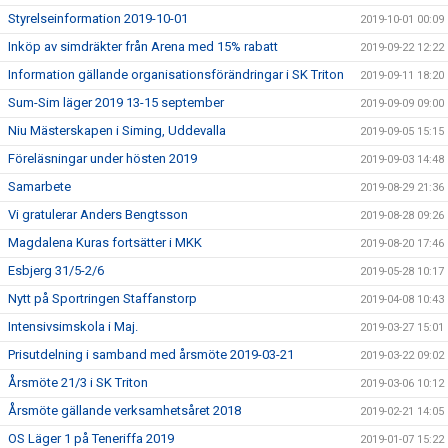
Styrelseinformation 2019-10-01
2019-10-01 00:09
Inköp av simdräkter från Arena med 15% rabatt
2019-09-22 12:22
Information gällande organisationsförändringar i SK Triton
2019-09-11 18:20
Sum-Sim läger 2019 13-15 september
2019-09-09 09:00
Niu Mästerskapen i Siming, Uddevalla
2019-09-05 15:15
Föreläsningar under hösten 2019
2019-09-03 14:48
Samarbete
2019-08-29 21:36
Vi gratulerar Anders Bengtsson
2019-08-28 09:26
Magdalena Kuras fortsätter i MKK
2019-08-20 17:46
Esbjerg 31/5-2/6
2019-05-28 10:17
Nytt på Sportringen Staffanstorp
2019-04-08 10:43
Intensivsimskola i Maj.
2019-03-27 15:01
Prisutdelning i samband med årsmöte 2019-03-21
2019-03-22 09:02
Årsmöte 21/3 i SK Triton
2019-03-06 10:12
Årsmöte gällande verksamhetsåret 2018
2019-02-21 14:05
OS Läger 1 på Teneriffa 2019
2019-01-07 15:22