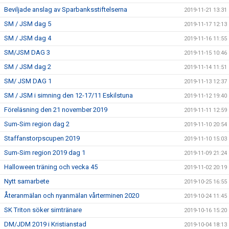
Beviljade anslag av Sparbanksstiftelserna
2019-11-21 13:31
SM / JSM dag 5
2019-11-17 12:13
SM / JSM dag 4
2019-11-16 11:55
SM/JSM DAG 3
2019-11-15 10:46
SM / JSM dag 2
2019-11-14 11:51
SM/ JSM DAG 1
2019-11-13 12:37
SM / JSM i simning den 12-17/11 Eskilstuna
2019-11-12 19:40
Föreläsning den 21 november 2019
2019-11-11 12:59
Sum-Sim region dag 2
2019-11-10 20:54
Staffanstorpscupen 2019
2019-11-10 15:03
Sum-Sim region 2019 dag 1
2019-11-09 21:24
Halloween träning och vecka 45
2019-11-02 20:19
Nytt samarbete
2019-10-25 16:55
Återanmälan och nyanmälan vårterminen 2020
2019-10-24 11:45
SK Triton söker simtränare
2019-10-16 15:20
DM/JDM 2019 i Kristianstad
2019-10-04 18:13