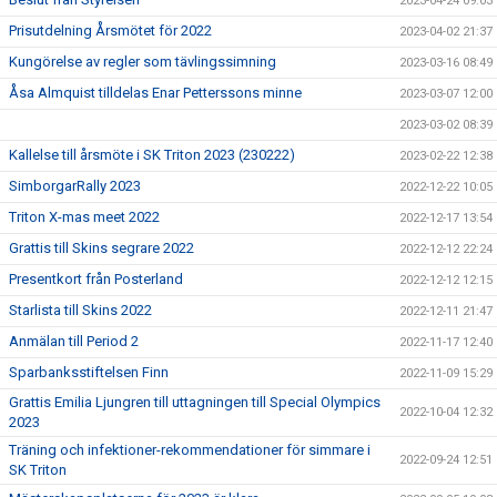
2023-04-24 09:03
Prisutdelning Årsmötet för 2022
2023-04-02 21:37
Kungörelse av regler som tävlingssimning
2023-03-16 08:49
Åsa Almquist tilldelas Enar Petterssons minne
2023-03-07 12:00
2023-03-02 08:39
Kallelse till årsmöte i SK Triton 2023 (230222)
2023-02-22 12:38
SimborgarRally 2023
2022-12-22 10:05
Triton X-mas meet 2022
2022-12-17 13:54
Grattis till Skins segrare 2022
2022-12-12 22:24
Presentkort från Posterland
2022-12-12 12:15
Starlista till Skins 2022
2022-12-11 21:47
Anmälan till Period 2
2022-11-17 12:40
Sparbanksstiftelsen Finn
2022-11-09 15:29
Grattis Emilia Ljungren till uttagningen till Special Olympics
2022-10-04 12:32
2023
Träning och infektioner-rekommendationer för simmare i
2022-09-24 12:51
SK Triton