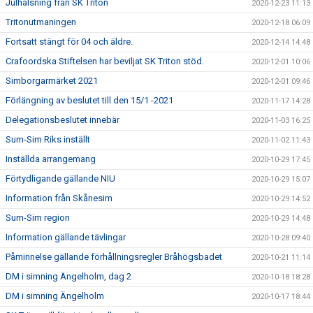
Julhälsning från SK Triton
2020-12-23 11:13
Tritonutmaningen
2020-12-18 06:09
Fortsatt stängt för 04 och äldre.
2020-12-14 14:48
Crafoordska Stiftelsen har beviljat SK Triton stöd.
2020-12-01 10:06
Simborgarmärket 2021
2020-12-01 09:46
Förlängning av beslutet till den 15/1 -2021
2020-11-17 14:28
Delegationsbeslutet innebär
2020-11-03 16:25
Sum-Sim Riks inställt
2020-11-02 11:43
Inställda arrangemang
2020-10-29 17:45
Förtydligande gällande NIU
2020-10-29 15:07
Information från Skånesim
2020-10-29 14:52
Sum-Sim region
2020-10-29 14:48
Information gällande tävlingar
2020-10-28 09:40
Påminnelse gällande förhållningsregler Bråhögsbadet
2020-10-21 11:14
DM i simning Ängelholm, dag 2
2020-10-18 18:28
DM i simning Ängelholm
2020-10-17 18:44