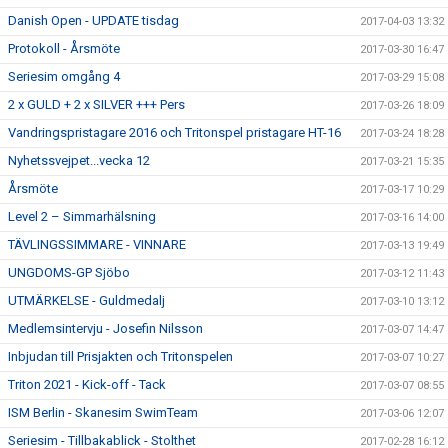
Danish Open - UPDATE tisdag
2017-04-03 13:32
Protokoll - Årsmöte
2017-03-30 16:47
Seriesim omgång 4
2017-03-29 15:08
2 x GULD + 2 x SILVER +++ Pers
2017-03-26 18:09
Vandringspristagare 2016 och Tritonspel pristagare HT-16
2017-03-24 18:28
Nyhetssvejpet...vecka 12
2017-03-21 15:35
Årsmöte
2017-03-17 10:29
Level 2 – Simmarhälsning
2017-03-16 14:00
TÄVLINGSSIMMARE - VINNARE
2017-03-13 19:49
UNGDOMS-GP Sjöbo
2017-03-12 11:43
UTMÄRKELSE - Guldmedalj
2017-03-10 13:12
Medlemsintervju - Josefin Nilsson
2017-03-07 14:47
Inbjudan till Prisjakten och Tritonspelen
2017-03-07 10:27
Triton 2021 - Kick-off - Tack
2017-03-07 08:55
ISM Berlin - Skanesim SwimTeam
2017-03-06 12:07
Seriesim - Tillbakablick - Stolthet
2017-02-28 16:12