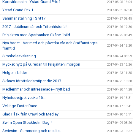
Korsvirkessim - Ystad Grand Prix 1
2017-05-05 13:04
Ystad Grand Prix 1
2017-05-01 07:50
Sammanställning TS vt17
2017-04-27 09:45
2017 - Jubileumsår och Tritonhistoria!!
2017-04-26 17:36
Prisjakten med Sparbanken Skåne i bild
2017-04-25 06:49
Nya badet - Var med och påverka vår och Staffanstorps
2017-04-24 18:20
framtid
Simskoleavslutning
2017-04-24 06:59
Mycket nytt på G, redan till Prisjakten imorgon
2017-04-23 12:26
Helgen i bilder
2017-04-23 11:35
Skånes Idrottsledarstipendie 2017
2017-04-21 10:38
Medlemmar och intresserade - Nytt bad
2017-04-20 14:28
Nyhetssvejpet vecka 16....
2017-04-19 15:31
Vellinge Easter Race
2017-04-17 19:41
Glad Påsk från Crawl och Medley
2017-04-10 16:11
Swim Open Stockholm Dag 4
2017-04-09 08:26
Seriesim - Summering och resultat
2017-04-03 13:37