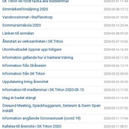
SK Triton vill först tacka alla medlemmar
2020-07-01 11:44
Simmärkesförsäljning 2020
2020-06-08 12:12
Vansbrosimmet i Staffanstorp
2020-06-07 18:00
Sommarsimskola 2020
2020-05-15 20:34
Länken till anmälan
2020-05-08 09:20
Återstart av verksamheten i SK Triton
2020-05-07 14:06
Utomhusbadet öppnar upp tidigare
2020-04-16 16:49
Information gällande hur vi hanterar träning
2020-04-02 11:59
Information från Skånesim
2020-03-26 12:19
Information från SK Triton
2020-03-25 09:20
Uppdatering kring årsmötet
2020-03-22 20:20
Information till medlemmar i SK Triton 2020-03-15
2020-03-15 17:25
Idag är badet stängt
2020-03-12 14:33
Öresund Meeting, Späckhuggarsim, Seriesim & Swim Open
2020-03-12 07:55
inställt
Information angående Coronaviruset (covid 19)
2020-03-11 17:04
Kallelse till årsmöte i SK Triton 2020
2020-03-11 08:51