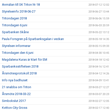
Anmälan till SK Triton ht-18
2018-07-12 12:02
Styrelseinfo 2018-06-27
2018-06-27 13:44
Tritondagen 2018
2018-06-06 15:59
Tritondagen 6:juni
2018-06-03 20:59
Sparbanken Skåne
2018-05-22 13:12
Paula Forsgren på Sparbanksgalan i veckan
2018-05-18 14:35
Styrelsen informerar
2018-05-15 09:33
Tritondagen den 6 juni
2018-04-30 10:45
Magdalena Kuras är klart för EM
2018-04-18 12:42
Sparbanksstiftelsen 2018
2018-04-16 12:41
Årsmötesprotokoll 2018
2018-04-12 14:26
Info nya badhuset
2018-04-09 13:41
21 snabba om Triton
2018-03-27 12:27
Årsmöte 2018-03-22
2018-03-07 20:23
Simbokslut 2017
2018-02-27 12:05
Kvitton-City Gross
2018-02-17 12:40