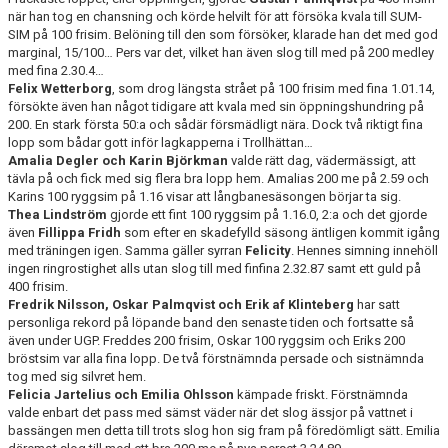
när han tog en chansning och körde helvilt för att försöka kvala till SUM-
SIM på 100 frisim. Belöning till den som försöker, klarade han det med god
marginal, 15/100… Pers var det, vilket han även slog till med på 200 medley
med fina 2.30.4…
Felix Wetterborg
, som drog längsta strået på 100 frisim med fina 1.01.14,
försökte även han något tidigare att kvala med sin öppningshundring på
200. En stark första 50:a och sådär försmädligt nära. Dock två riktigt fina
lopp som bådar gott inför lagkapperna i Trollhättan…
Amalia Degler och Karin Björkman
valde rätt dag, vädermässigt, att
tävla på och fick med sig flera bra lopp hem. Amalias 200 me på 2.59 och
Karins 100 ryggsim på 1.16 visar att långbanesäsongen börjar ta sig.
Thea Lindström
gjorde ett fint 100 ryggsim på 1.16.0, 2:a och det gjorde
även
Fillippa Fridh
som efter en skadefylld säsong äntligen kommit igång
med träningen igen. Samma gäller syrran
Felicity
. Hennes simning innehöll
ingen ringrostighet alls utan slog till med finfina 2.32.87 samt ett guld på
400 frisim.
Fredrik Nilsson, Oskar Palmqvist och Erik af Klinteberg
har satt
personliga rekord på löpande band den senaste tiden och fortsatte så
även under UGP. Freddes 200 frisim, Oskar 100 ryggsim och Eriks 200
bröstsim var alla fina lopp. De två förstnämnda persade och sistnämnda
tog med sig silvret hem.
Felicia Jartelius och Emilia Ohlsson
kämpade friskt. Förstnämnda
valde enbart det pass med sämst väder när det slog ässjor på vattnet i
bassängen men detta till trots slog hon sig fram på föredömligt sätt. Emilia