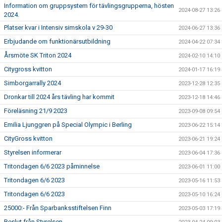
Information om gruppsystem för tävlingsgrupperna, hösten
2024-08-27 13:26
2024.
Platser kvar i Intensiv simskola v 29-30
2024-06-27 13:36
Erbjudande om funktionärsutbildning
2024-04-22 07:34
Årsmöte SK Triton 2024
2024-02-10 14:10
Citygross kvitton
2024-01-17 16:19
Simborgarrally 2024
2023-12-28 12:35
Dronkar till 2024 års tävling har kommit
2023-12-18 14:46
Föreläsning 21/9 2023
2023-09-08 09:54
Emilia Ljunggren på Special Olympic i Berling
2023-06-22 15:14
CityGross kvitton
2023-06-21 19:24
Styrelsen informerar
2023-06-04 17:36
Tritondagen 6/6 2023 påminnelse
2023-06-01 11:00
Tritondagen 6/6 2023
2023-05-16 11:53
Tritondagen 6/6 2023
2023-05-10 16:24
25000:- Från Sparbanksstiftelsen Finn
2023-05-03 17:19
Beslut från Styrelsen