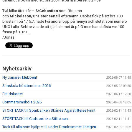
däremot slog till med ett bra 200 me på nya perset 3.24.89
Två killar återstår
– S/Cebastian
som förnamn
och
Mickelsson/Christensen
till efternamn. Cebbe fick på ett bra 100
bröstsim på 1.15.7, hade två andra lopp på menyn och slutat som numero
UNO i alla. Sebbe visade att fjärilsimmet är på G men hans bästa var 100
frisim på 1.16.0.
/Jonas
Nyhetsarkiv
Ny tränare i klubben!
2026-08-07 11:45
Simskola höstterminen 2026
2026-05-22 09:55
Fritidskortet
2026-04-17 12:30
Sommarsimskola 2026
2026-04-08 12:05
STORT TACK till Sparbanken Skånes Ägarstiftelse Finn!
2026-02-11 11:43
STORT TACK till Crafoordska Stiftelsen!
2026-02-11 11:41
Tack till alla som hjälpte till under Dronksimmet i helgen
2026-02-02 18:02