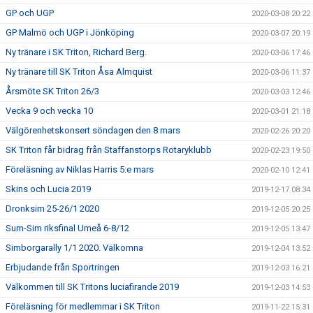
GP och UGP
2020-03-08 20:22
GP Malmö och UGP i Jönköping
2020-03-07 20:19
Ny tränare i SK Triton, Richard Berg.
2020-03-06 17:46
Ny tränare till SK Triton Åsa Almquist
2020-03-06 11:37
Årsmöte SK Triton 26/3
2020-03-03 12:46
Vecka 9 och vecka 10
2020-03-01 21:18
Välgörenhetskonsert söndagen den 8 mars
2020-02-26 20:20
SK Triton får bidrag från Staffanstorps Rotaryklubb
2020-02-23 19:50
Föreläsning av Niklas Harris 5:e mars
2020-02-10 12:41
Skins och Lucia 2019
2019-12-17 08:34
Dronksim 25-26/1 2020
2019-12-05 20:25
Sum-Sim riksfinal Umeå 6-8/12
2019-12-05 13:47
Simborgarally 1/1 2020. Välkomna
2019-12-04 13:52
Erbjudande från Sportringen
2019-12-03 16:21
Välkommen till SK Tritons luciafirande 2019
2019-12-03 14:53
Föreläsning för medlemmar i SK Triton
2019-11-22 15:31