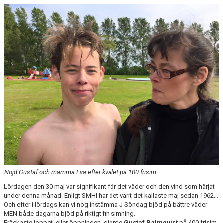
Nöjd Gustaf och mamma Eva efter kvalet på 100 frisim.
Lördagen den 30 maj var signifikant för det väder och den vind som härjat
under denna månad. Enligt SMHI har det varit det kallaste maj sedan 1962…
Och efter i lördags kan vi nog instämma J Söndag bjöd på bättre väder
MEN både dagarna bjöd på riktigt fin simning.
Fräckaste loppet, eller öppningen, gjorde
Gustaf Palmqvist
på 400 frisim