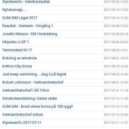
Styrelseinfo - Halvårsresultat
2017-09-20 10:00
Nyhetssvejp.....
2017-09-19 13:32
SUM-SIM Läger 2017
2017-09-14 15:35
Resultat - Seriesim - Omgång 1
2017-09-08 10:00
Josefin Nilsson - EM i livräddning
2017-09-08 09:18
Inbjudan U-GP 1
2017-09-06 23:00
Terminsstart ht-17
2017-08-23 15:01
Bokning av simskola
2017-08-21 18:53
Kvitton-City Gross
2017-08-18 16:34
Just keep swimming.....dag 3 på lägret
2017-08-02 16:00
Robert Johnsson - Verksamhetschef
2017-08-01 16:00
Verksamhetschef i SK Triton
2017-07-31 17:18
Simskoleavslutning i bästa väder
2017-07-15 11:33
SUM-SIM - Arvid vinner brons på 100 rygg!!
2017-07-12 17:40
Verksamhetschef sökes
2017-07-12 14:00
Styrelseinfo 2017-07-11
2017-07-11 11:37