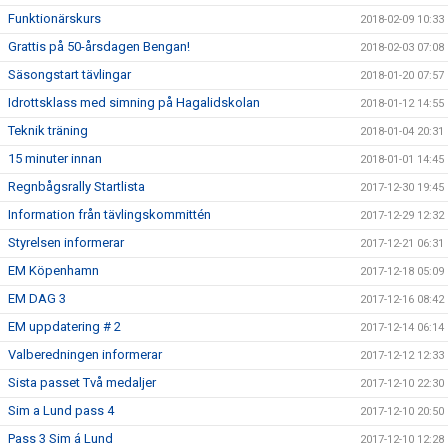
Funktionärskurs
2018-02-09 10:33
Grattis på 50-årsdagen Bengan!
2018-02-03 07:08
Säsongstart tävlingar
2018-01-20 07:57
Idrottsklass med simning på Hagalidskolan
2018-01-12 14:55
Teknik träning
2018-01-04 20:31
15 minuter innan
2018-01-01 14:45
Regnbågsrally Startlista
2017-12-30 19:45
Information från tävlingskommittén
2017-12-29 12:32
Styrelsen informerar
2017-12-21 06:31
EM Köpenhamn
2017-12-18 05:09
EM DAG 3
2017-12-16 08:42
EM uppdatering # 2
2017-12-14 06:14
Valberedningen informerar
2017-12-12 12:33
Sista passet Två medaljer
2017-12-10 22:30
Sim a Lund pass 4
2017-12-10 20:50
Pass 3 Sim á Lund
2017-12-10 12:28