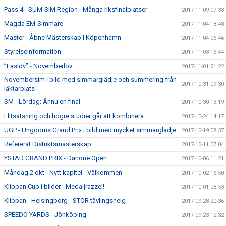
Pass 4 - SUM-SIM Region - Många riksfinalplatser
2017-11-09 07:33
Magda EM-Simmare
2017-11-04 18:48
Master - Åbne Mästerskap I Köpenhamn
2017-11-04 06:46
Styrelseinformation
2017-11-03 16:44
”Läslov” - Novemberlov
2017-11-01 21:22
Novembersim i bild med simmarglädje och summering från
2017-10-31 09:30
läktarplats
SM - Lördag: Ännu en final
2017-10-30 13:19
Elitsatsning och högre studier går att kombinera
2017-10-24 14:17
UGP - Ungdoms Grand Prix i bild med mycket simmarglädje
2017-10-19 08:37
Refererat Distriktsmästerskap
2017-10-11 07:04
YSTAD GRAND PRIX - Danone Open
2017-10-06 11:21
Måndag 2 okt - Nytt kapitel - Välkommen
2017-10-02 16:50
Klippan Cup i bilder - Medaljrazzel!
2017-10-01 08:53
Klippan - Helsingborg - STOR tävlingshelg
2017-09-28 20:36
SPEEDO YARDS - Jönköping
2017-09-23 12:32