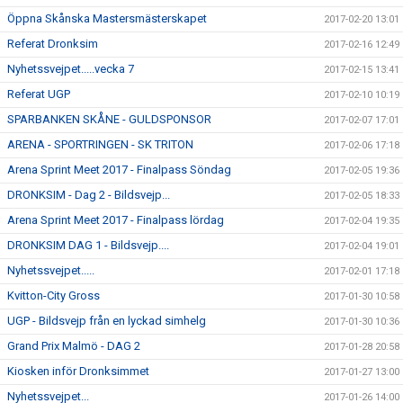
Öppna Skånska Mastersmästerskapet
2017-02-20 13:01
Referat Dronksim
2017-02-16 12:49
Nyhetssvejpet.....vecka 7
2017-02-15 13:41
Referat UGP
2017-02-10 10:19
SPARBANKEN SKÅNE - GULDSPONSOR
2017-02-07 17:01
ARENA - SPORTRINGEN - SK TRITON
2017-02-06 17:18
Arena Sprint Meet 2017 - Finalpass Söndag
2017-02-05 19:36
DRONKSIM - Dag 2 - Bildsvejp...
2017-02-05 18:33
Arena Sprint Meet 2017 - Finalpass lördag
2017-02-04 19:35
DRONKSIM DAG 1 - Bildsvejp....
2017-02-04 19:01
Nyhetssvejpet.....
2017-02-01 17:18
Kvitton-City Gross
2017-01-30 10:58
UGP - Bildsvejp från en lyckad simhelg
2017-01-30 10:36
Grand Prix Malmö - DAG 2
2017-01-28 20:58
Kiosken inför Dronksimmet
2017-01-27 13:00
Nyhetssvejpet...
2017-01-26 14:00