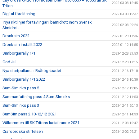
City Gross kvitton för hösten blev 1050 000:- = 10500 till SK
2022-03-03 12:45
Triton
Digital föreläsning
2022-03-03 12:37
Nya riktlinjer för tävlingar i barnidrott inom Svensk
2022-02-03 09:24
Simidrott
Dronksim 2022
2022-01-29 17:36
Dronksim inställt 2022
2022-01-12 14:55
Simborgarrally 1/1
2021-12-28 21:53
God Jul
2021-12-23 17:15
Nya startpallarna i Bråhögsbadet
2021-12-16 17:10
Simborgarrally 1/1 2022
2021-12-15 10:30
Sum-Sim riks pass 5
2021-12-12 19:05
Sammanfattning pass 4 Sum-SIm riks
2021-12-12 11:53
Sum-SIm riks pass 3
2021-12-11 20:13
SumSim pass 2 10-12/12 2021
2021-12-11 14:33
Välkommen till SK Tritons luciafirande 2021
2021-12-03 12:47
Crafoordska stiftelsen
2021-12-02 09:21