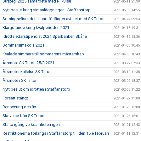
Strategi 2025 samarbete med RF/Sisu
2021-05-11 21:39
Nytt beslut kring simanläggningen i Staffanstorp
2021-05-06 14:55
Sotningsväsendet i Lund förlänger avtalet med SK Triton
2021-04-24 09:53
Klargörande kring kvalperioden 2021
2021-04-13 19:31
Idrottsledarstipendiat 2021 Sparbanken Skåne
2021-04-12 15:36
Sommarsimskola 2021
2021-04-06 10:45
Kvalade simmare till sommarens mästerskap
2021-04-06 10:43
Årsmöte SK Triton 25/3 2021
2021-03-27 07:33
Årsmöteskallelse SK Triton
2021-03-10 11:38
Årsmöte i SK Triton
2021-03-09 18:37
Nytt beslut om idrotten i Staffanstorp
2021-02-03 11:22
Forsatt stängt
2021-01-27 11:00
Renovering och fix
2021-01-26 15:08
Skrivelse från SK Triton
2021-01-25 15:01
Starta igång verksamheten igen
2021-01-21 12:43
Restriktionerna förlängs i Staffanstorp till den 15:e februari
2021-01-11 12:31