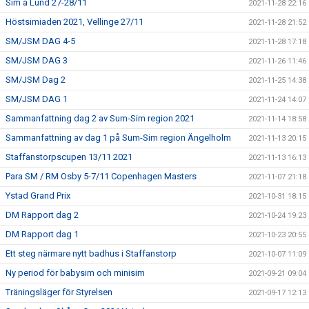
Sim á Lund 27-28/11
2021-11-28 22:16
Höstsimiaden 2021, Vellinge 27/11
2021-11-28 21:52
SM/JSM DAG 4-5
2021-11-28 17:18
SM/JSM DAG 3
2021-11-26 11:46
SM/JSM Dag 2
2021-11-25 14:38
SM/JSM DAG 1
2021-11-24 14:07
Sammanfattning dag 2 av Sum-Sim region 2021
2021-11-14 18:58
Sammanfattning av dag 1 på Sum-Sim region Ängelholm
2021-11-13 20:15
Staffanstorpscupen 13/11 2021
2021-11-13 16:13
Para SM / RM Osby 5-7/11 Copenhagen Masters
2021-11-07 21:18
Ystad Grand Prix
2021-10-31 18:15
DM Rapport dag 2
2021-10-24 19:23
DM Rapport dag 1
2021-10-23 20:55
Ett steg närmare nytt badhus i Staffanstorp
2021-10-07 11:09
Ny period för babysim och minisim
2021-09-21 09:04
Träningsläger för Styrelsen
2021-09-17 12:13