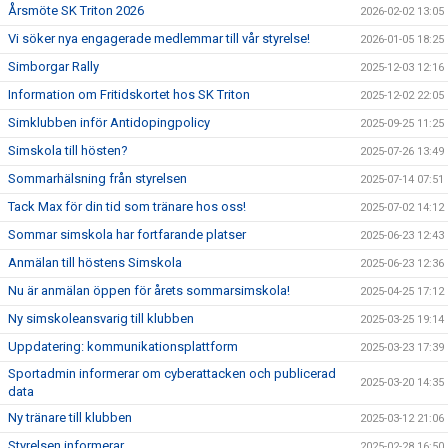
Årsmöte SK Triton 2026
2026-02-02 13:05
Vi söker nya engagerade medlemmar till vår styrelse!
2026-01-05 18:25
Simborgar Rally
2025-12-03 12:16
Information om Fritidskortet hos SK Triton
2025-12-02 22:05
Simklubben inför Antidopingpolicy
2025-09-25 11:25
Simskola till hösten?
2025-07-26 13:49
Sommarhälsning från styrelsen
2025-07-14 07:51
Tack Max för din tid som tränare hos oss!
2025-07-02 14:12
Sommar simskola har fortfarande platser
2025-06-23 12:43
Anmälan till höstens Simskola
2025-06-23 12:36
Nu är anmälan öppen för årets sommarsimskola!
2025-04-25 17:12
Ny simskoleansvarig till klubben
2025-03-25 19:14
Uppdatering: kommunikationsplattform
2025-03-23 17:39
Sportadmin informerar om cyberattacken och publicerad
2025-03-20 14:35
data
Ny tränare till klubben
2025-03-12 21:06
Styrelsen informerar
2025-02-28 16:50