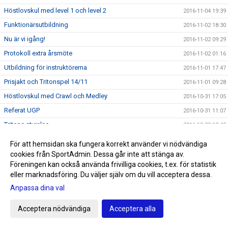
Höstlovskul med level 1 och level 2
2016-11-04 19:39
Funktionärsutbildning
2016-11-02 18:30
Nu är vi igång!
2016-11-02 09:29
Protokoll extra årsmöte
2016-11-02 01:16
Utbildning för instruktörerna
2016-11-01 17:47
Prisjakt och Tritonspel 14/11
2016-11-01 09:28
Höstlovskul med Crawl och Medley
2016-10-31 17:05
Referat UGP
2016-10-31 11:07
Tritons styrelse
2016-10-28 13:42
Kallelse Novembersim
2016-10-28 08:42
För att hemsidan ska fungera korrekt använder vi nödvändiga
En stolt Tritoon
2016-10-26 12:35
cookies från SportAdmin. Dessa går inte att stänga av.
Föreningen kan också använda frivilliga cookies, t.ex. för statistik
Ida - mamman som simmade OS
2016-10-25 21:09
eller marknadsföring. Du väljer själv om du vill acceptera dessa.
Simallskånskan 2:a omgången
2016-10-25 18:41
Anpassa dina val
Tritons Lucia 2016
2016-10-25 14:07
Acceptera nödvändiga
Acceptera alla
Frågor angående styrelsens publicerade dokument inför
2016-10-24 18:18
årsmötet