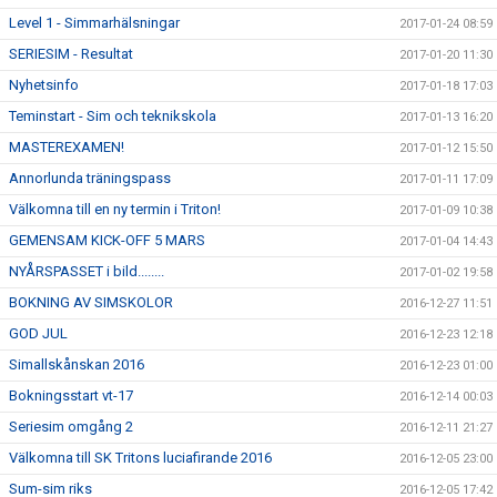
Level 1 - Simmarhälsningar
2017-01-24 08:59
SERIESIM - Resultat
2017-01-20 11:30
Nyhetsinfo
2017-01-18 17:03
Teminstart - Sim och teknikskola
2017-01-13 16:20
MASTEREXAMEN!
2017-01-12 15:50
Annorlunda träningspass
2017-01-11 17:09
Välkomna till en ny termin i Triton!
2017-01-09 10:38
GEMENSAM KICK-OFF 5 MARS
2017-01-04 14:43
NYÅRSPASSET i bild........
2017-01-02 19:58
BOKNING AV SIMSKOLOR
2016-12-27 11:51
GOD JUL
2016-12-23 12:18
Simallskånskan 2016
2016-12-23 01:00
Bokningsstart vt-17
2016-12-14 00:03
Seriesim omgång 2
2016-12-11 21:27
Välkomna till SK Tritons luciafirande 2016
2016-12-05 23:00
Sum-sim riks
2016-12-05 17:42