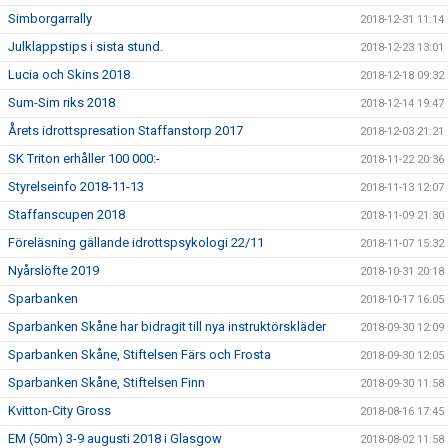
Simborgarrally
2018-12-31 11:14
Julklappstips i sista stund.
2018-12-23 13:01
Lucia och Skins 2018
2018-12-18 09:32
Sum-Sim riks 2018
2018-12-14 19:47
Årets idrottspresation Staffanstorp 2017
2018-12-03 21:21
SK Triton erhåller 100 000:-
2018-11-22 20:36
Styrelseinfo 2018-11-13
2018-11-13 12:07
Staffanscupen 2018
2018-11-09 21:30
Föreläsning gällande idrottspsykologi 22/11
2018-11-07 15:32
Nyårslöfte 2019
2018-10-31 20:18
Sparbanken
2018-10-17 16:05
Sparbanken Skåne har bidragit till nya instruktörskläder
2018-09-30 12:09
Sparbanken Skåne, Stiftelsen Färs och Frosta
2018-09-30 12:05
Sparbanken Skåne, Stiftelsen Finn
2018-09-30 11:58
Kvitton-City Gross
2018-08-16 17:45
EM (50m) 3-9 augusti 2018 i Glasgow
2018-08-02 11:58