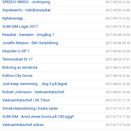
SPEEDO YARDS - Jönköping
2017-09-23 12:32
Styrelseinfo - Halvårsresultat
2017-09-20 10:00
Nyhetssvejp.....
2017-09-19 13:32
SUM-SIM Läger 2017
2017-09-14 15:35
Resultat - Seriesim - Omgång 1
2017-09-08 10:00
Josefin Nilsson - EM i livräddning
2017-09-08 09:18
Inbjudan U-GP 1
2017-09-06 23:00
Terminsstart ht-17
2017-08-23 15:01
Bokning av simskola
2017-08-21 18:53
Kvitton-City Gross
2017-08-18 16:34
Just keep swimming.....dag 3 på lägret
2017-08-02 16:00
Robert Johnsson - Verksamhetschef
2017-08-01 16:00
Verksamhetschef i SK Triton
2017-07-31 17:18
Simskoleavslutning i bästa väder
2017-07-15 11:33
SUM-SIM - Arvid vinner brons på 100 rygg!!
2017-07-12 17:40
Verksamhetschef sökes
2017-07-12 14:00