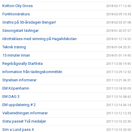
Kvitton-City Gross
2018-02-17 12:40
Funktionärskurs
2018-02-09 10:33
Grattis på 50-årsdagen Bengan!
2018-02-03 07:08
Säsongstart tävlingar
2018-01-20 07:57
Idrottsklass med simning på Hagalidskolan
2018-01-12 14:55
Teknik träning
2018-01-04 20:31
15 minuter innan
2018-01-01 14:45
Regnbågsrally Startlista
2017-12-30 19:45
Information från tävlingskommittén
2017-12-29 12:32
Styrelsen informerar
2017-12-21 06:31
EM Köpenhamn
2017-12-18 05:09
EM DAG 3
2017-12-16 08:42
EM uppdatering # 2
2017-12-14 06:14
Valberedningen informerar
2017-12-12 12:33
Sista passet Två medaljer
2017-12-10 22:30
Sim a Lund pass 4
2017-12-10 20:50