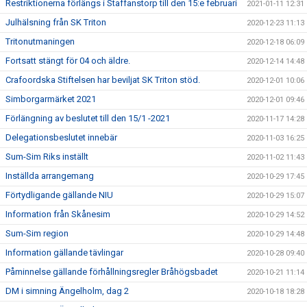
Restriktionerna förlängs i Staffanstorp till den 15:e februari
2021-01-11 12:31
Julhälsning från SK Triton
2020-12-23 11:13
Tritonutmaningen
2020-12-18 06:09
Fortsatt stängt för 04 och äldre.
2020-12-14 14:48
Crafoordska Stiftelsen har beviljat SK Triton stöd.
2020-12-01 10:06
Simborgarmärket 2021
2020-12-01 09:46
Förlängning av beslutet till den 15/1 -2021
2020-11-17 14:28
Delegationsbeslutet innebär
2020-11-03 16:25
Sum-Sim Riks inställt
2020-11-02 11:43
Inställda arrangemang
2020-10-29 17:45
Förtydligande gällande NIU
2020-10-29 15:07
Information från Skånesim
2020-10-29 14:52
Sum-Sim region
2020-10-29 14:48
Information gällande tävlingar
2020-10-28 09:40
Påminnelse gällande förhållningsregler Bråhögsbadet
2020-10-21 11:14
DM i simning Ängelholm, dag 2
2020-10-18 18:28