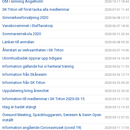
DM i simning Ängelholm
2020-10-17 18:44
SK Triton vill först tacka alla medlemmar
2020-07-01 11:44
Simmärkesförsäljning 2020
2020-06-08 12:12
Vansbrosimmet i Staffanstorp
2020-06-07 18:00
Sommarsimskola 2020
2020-05-15 20:34
Länken till anmälan
2020-05-08 09:20
Återstart av verksamheten i SK Triton
2020-05-07 14:06
Utomhusbadet öppnar upp tidigare
2020-04-16 16:49
Information gällande hur vi hanterar träning
2020-04-02 11:59
Information från Skånesim
2020-03-26 12:19
Information från SK Triton
2020-03-25 09:20
Uppdatering kring årsmötet
2020-03-22 20:20
Information till medlemmar i SK Triton 2020-03-15
2020-03-15 17:25
Idag är badet stängt
2020-03-12 14:33
Öresund Meeting, Späckhuggarsim, Seriesim & Swim Open
2020-03-12 07:55
inställt
Information angående Coronaviruset (covid 19)
2020-03-11 17:04