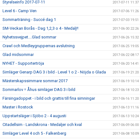
Styrelseinfo 2017-07-11
2017-07-11 11:37
Level 6 - Camp Ven
2017-07-06 11:26
Sommarträning - Succé dag 1
2017-07-03 19:51
SM-Veckan Borås - Dag 1,2,3 o 4 - Medalj!!
2017-06-30 22:26
Nyhetssvejpet....Glad sommar
2017-06-26 15:32
Crawl och Medleygruppernas avslutning
2017-06-25 19:05
Glad midsommar
2017-06-22 08:17
NYHET - Supportertröja
2017-06-20 14:41
Simläger Genarp DAG 3 i bild - Level 1 o 2 - Nöjda o Glada
2017-06-19 21:20
Mästerskapssimmare sommar 2017
2017-06-19 10:14
Sommarlov = Åhus simläger DAG 3 i bild
2017-06-18 10:23
Färsingadoppet - i bild och grattis till fina simningar
2017-06-16 11:20
Master i Rostock
2017-06-13 11:16
Uppstartsläger i Sjöbo 2 - 4 augusti
2017-06-13 10:24
Citadellsim - Landskrona - Medaljer och kval
2017-06-09 06:00
Simläger Level 4 och 5 - Falkenberg
2017-06-08 10:09