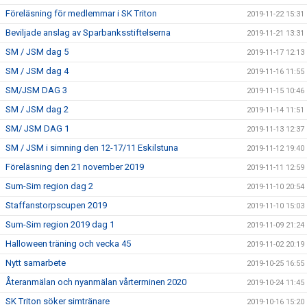
Föreläsning för medlemmar i SK Triton
2019-11-22 15:31
Beviljade anslag av Sparbanksstiftelserna
2019-11-21 13:31
SM / JSM dag 5
2019-11-17 12:13
SM / JSM dag 4
2019-11-16 11:55
SM/JSM DAG 3
2019-11-15 10:46
SM / JSM dag 2
2019-11-14 11:51
SM/ JSM DAG 1
2019-11-13 12:37
SM / JSM i simning den 12-17/11 Eskilstuna
2019-11-12 19:40
Föreläsning den 21 november 2019
2019-11-11 12:59
Sum-Sim region dag 2
2019-11-10 20:54
Staffanstorpscupen 2019
2019-11-10 15:03
Sum-Sim region 2019 dag 1
2019-11-09 21:24
Halloween träning och vecka 45
2019-11-02 20:19
Nytt samarbete
2019-10-25 16:55
Återanmälan och nyanmälan vårterminen 2020
2019-10-24 11:45
SK Triton söker simtränare
2019-10-16 15:20