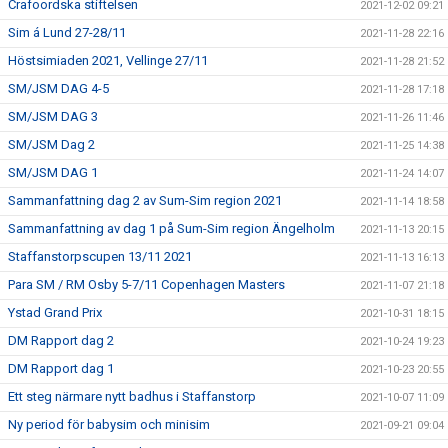
Crafoordska stiftelsen
2021-12-02 09:21
Sim á Lund 27-28/11
2021-11-28 22:16
Höstsimiaden 2021, Vellinge 27/11
2021-11-28 21:52
SM/JSM DAG 4-5
2021-11-28 17:18
SM/JSM DAG 3
2021-11-26 11:46
SM/JSM Dag 2
2021-11-25 14:38
SM/JSM DAG 1
2021-11-24 14:07
Sammanfattning dag 2 av Sum-Sim region 2021
2021-11-14 18:58
Sammanfattning av dag 1 på Sum-Sim region Ängelholm
2021-11-13 20:15
Staffanstorpscupen 13/11 2021
2021-11-13 16:13
Para SM / RM Osby 5-7/11 Copenhagen Masters
2021-11-07 21:18
Ystad Grand Prix
2021-10-31 18:15
DM Rapport dag 2
2021-10-24 19:23
DM Rapport dag 1
2021-10-23 20:55
Ett steg närmare nytt badhus i Staffanstorp
2021-10-07 11:09
Ny period för babysim och minisim
2021-09-21 09:04