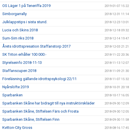
OS Läger 1 på Teneriffa 2019
2019-01-07 15:22
Simborgarrally
2018-12-31 11:14
Julklappstips i sista stund.
2018-12-23 13:01
Lucia och Skins 2018
2018-12-18 09:32
Sum-Sim riks 2018
2018-12-14 19:47
Årets idrottspresation Staffanstorp 2017
2018-12-03 21:21
SK Triton erhåller 100 000:-
2018-11-22 20:36
Styrelseinfo 2018-11-13
2018-11-13 12:07
Staffanscupen 2018
2018-11-09 21:30
Föreläsning gällande idrottspsykologi 22/11
2018-11-07 15:32
Nyårslöfte 2019
2018-10-31 20:18
Sparbanken
2018-10-17 16:05
Sparbanken Skåne har bidragit till nya instruktörskläder
2018-09-30 12:09
Sparbanken Skåne, Stiftelsen Färs och Frosta
2018-09-30 12:05
Sparbanken Skåne, Stiftelsen Finn
2018-09-30 11:58
Kvitton-City Gross
2018-08-16 17:45