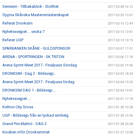
Seriesim - Tillbakablick - Stolthet
2017-02-28 16:12
Öppna Skånska Mastersmästerskapet
2017-02-20 13:01
Referat Dronksim
2017-02-16 12:49
Nyhetssvejpet.....vecka 7
2017-02-15 13:41
Referat UGP
2017-02-10 10:19
SPARBANKEN SKÅNE - GULDSPONSOR
2017-02-07 17:01
ARENA - SPORTRINGEN - SK TRITON
2017-02-06 17:18
Arena Sprint Meet 2017 - Finalpass Söndag
2017-02-05 19:36
DRONKSIM - Dag 2 - Bildsvejp...
2017-02-05 18:33
Arena Sprint Meet 2017 - Finalpass lördag
2017-02-04 19:35
DRONKSIM DAG 1 - Bildsvejp....
2017-02-04 19:01
Nyhetssvejpet.....
2017-02-01 17:18
Kvitton-City Gross
2017-01-30 10:58
UGP - Bildsvejp från en lyckad simhelg
2017-01-30 10:36
Grand Prix Malmö - DAG 2
2017-01-28 20:58
Kiosken inför Dronksimmet
2017-01-27 13:00