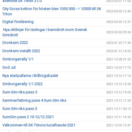
Årsmöte SK Triton 31/3
2022-03-07 11:06
City Gross kvitton för hösten blev 1050 000:- = 10500 till SK
2022-03-03 12:45
Triton
Digital föreläsning
2022-03-03 12:37
Nya riktlinjer för tävlingar i barnidrott inom Svensk
2022-02-03 09:24
Simidrott
Dronksim 2022
2022-01-29 17:36
Dronksim inställt 2022
2022-01-12 14:55
Simborgarrally 1/1
2021-12-28 21:53
God Jul
2021-12-23 17:15
Nya startpallarna i Bråhögsbadet
2021-12-16 17:10
Simborgarrally 1/1 2022
2021-12-15 10:30
Sum-Sim riks pass 5
2021-12-12 19:05
Sammanfattning pass 4 Sum-SIm riks
2021-12-12 11:53
Sum-SIm riks pass 3
2021-12-11 20:13
SumSim pass 2 10-12/12 2021
2021-12-11 14:33
Välkommen till SK Tritons luciafirande 2021
2021-12-03 12:47