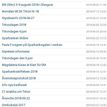
EM (50m) 3-9 augusti 2018 i Glasgow
2018-08-02 11:58
Anmälan till SK Triton ht-18
2018-07-12 12:02
Styrelseinfo 2018-06-27
2018-06-27 13:44
Tritondagen 2018
2018-06-06 15:59
Tritondagen 6:juni
2018-06-03 20:59
Sparbanken Skåne
2018-05-22 13:12
Paula Forsgren på Sparbanksgalan i veckan
2018-05-18 14:35
Styrelsen informerar
2018-05-15 09:33
Tritondagen den 6 juni
2018-04-30 10:45
Magdalena Kuras är klart för EM
2018-04-18 12:42
Sparbanksstiftelsen 2018
2018-04-16 12:41
Årsmötesprotokoll 2018
2018-04-12 14:26
Info nya badhuset
2018-04-09 13:41
21 snabba om Triton
2018-03-27 12:27
Årsmöte 2018-03-22
2018-03-07 20:23
Simbokslut 2017
2018-02-27 12:05