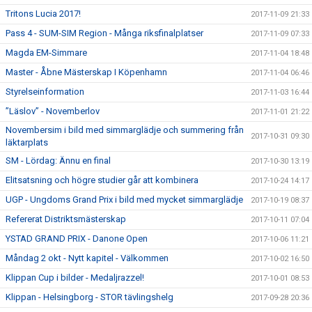
Tritons Lucia 2017!
2017-11-09 21:33
Pass 4 - SUM-SIM Region - Många riksfinalplatser
2017-11-09 07:33
Magda EM-Simmare
2017-11-04 18:48
Master - Åbne Mästerskap I Köpenhamn
2017-11-04 06:46
Styrelseinformation
2017-11-03 16:44
”Läslov” - Novemberlov
2017-11-01 21:22
Novembersim i bild med simmarglädje och summering från
2017-10-31 09:30
läktarplats
SM - Lördag: Ännu en final
2017-10-30 13:19
Elitsatsning och högre studier går att kombinera
2017-10-24 14:17
UGP - Ungdoms Grand Prix i bild med mycket simmarglädje
2017-10-19 08:37
Refererat Distriktsmästerskap
2017-10-11 07:04
YSTAD GRAND PRIX - Danone Open
2017-10-06 11:21
Måndag 2 okt - Nytt kapitel - Välkommen
2017-10-02 16:50
Klippan Cup i bilder - Medaljrazzel!
2017-10-01 08:53
Klippan - Helsingborg - STOR tävlingshelg
2017-09-28 20:36