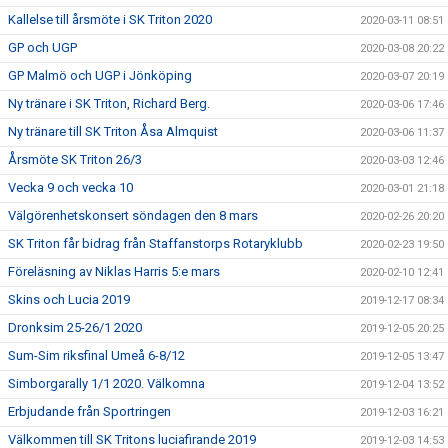
Kallelse till årsmöte i SK Triton 2020
2020-03-11 08:51
GP och UGP
2020-03-08 20:22
GP Malmö och UGP i Jönköping
2020-03-07 20:19
Ny tränare i SK Triton, Richard Berg.
2020-03-06 17:46
Ny tränare till SK Triton Åsa Almquist
2020-03-06 11:37
Årsmöte SK Triton 26/3
2020-03-03 12:46
Vecka 9 och vecka 10
2020-03-01 21:18
Välgörenhetskonsert söndagen den 8 mars
2020-02-26 20:20
SK Triton får bidrag från Staffanstorps Rotaryklubb
2020-02-23 19:50
Föreläsning av Niklas Harris 5:e mars
2020-02-10 12:41
Skins och Lucia 2019
2019-12-17 08:34
Dronksim 25-26/1 2020
2019-12-05 20:25
Sum-Sim riksfinal Umeå 6-8/12
2019-12-05 13:47
Simborgarally 1/1 2020. Välkomna
2019-12-04 13:52
Erbjudande från Sportringen
2019-12-03 16:21
Välkommen till SK Tritons luciafirande 2019
2019-12-03 14:53