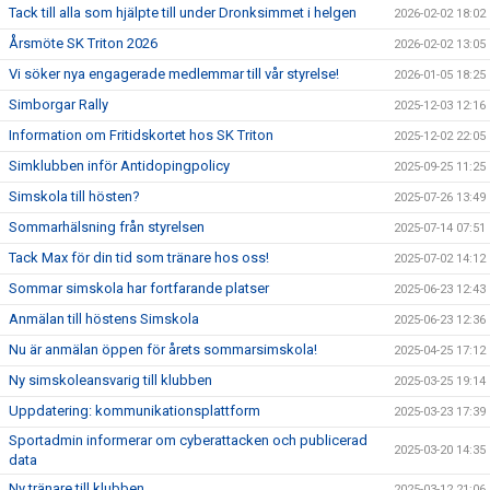
Tack till alla som hjälpte till under Dronksimmet i helgen
2026-02-02 18:02
Årsmöte SK Triton 2026
2026-02-02 13:05
Vi söker nya engagerade medlemmar till vår styrelse!
2026-01-05 18:25
Simborgar Rally
2025-12-03 12:16
Information om Fritidskortet hos SK Triton
2025-12-02 22:05
Simklubben inför Antidopingpolicy
2025-09-25 11:25
Simskola till hösten?
2025-07-26 13:49
Sommarhälsning från styrelsen
2025-07-14 07:51
Tack Max för din tid som tränare hos oss!
2025-07-02 14:12
Sommar simskola har fortfarande platser
2025-06-23 12:43
Anmälan till höstens Simskola
2025-06-23 12:36
Nu är anmälan öppen för årets sommarsimskola!
2025-04-25 17:12
Ny simskoleansvarig till klubben
2025-03-25 19:14
Uppdatering: kommunikationsplattform
2025-03-23 17:39
Sportadmin informerar om cyberattacken och publicerad
2025-03-20 14:35
data
Ny tränare till klubben
2025-03-12 21:06