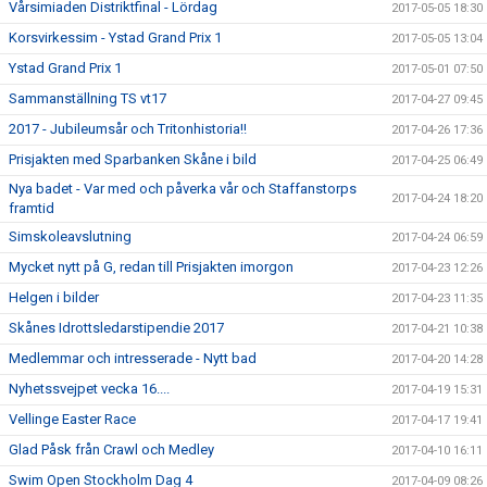
Vårsimiaden Distriktfinal - Lördag
2017-05-05 18:30
Korsvirkessim - Ystad Grand Prix 1
2017-05-05 13:04
Ystad Grand Prix 1
2017-05-01 07:50
Sammanställning TS vt17
2017-04-27 09:45
2017 - Jubileumsår och Tritonhistoria!!
2017-04-26 17:36
Prisjakten med Sparbanken Skåne i bild
2017-04-25 06:49
Nya badet - Var med och påverka vår och Staffanstorps
2017-04-24 18:20
framtid
Simskoleavslutning
2017-04-24 06:59
Mycket nytt på G, redan till Prisjakten imorgon
2017-04-23 12:26
Helgen i bilder
2017-04-23 11:35
Skånes Idrottsledarstipendie 2017
2017-04-21 10:38
Medlemmar och intresserade - Nytt bad
2017-04-20 14:28
Nyhetssvejpet vecka 16....
2017-04-19 15:31
Vellinge Easter Race
2017-04-17 19:41
Glad Påsk från Crawl och Medley
2017-04-10 16:11
Swim Open Stockholm Dag 4
2017-04-09 08:26