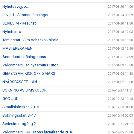
Nyhetssvejpet...
2017-01-26 14:00
Level 1 - Simmarhälsningar
2017-01-24 08:59
SERIESIM - Resultat
2017-01-20 11:30
Nyhetsinfo
2017-01-18 17:03
Teminstart - Sim och teknikskola
2017-01-13 16:20
MASTEREXAMEN!
2017-01-12 15:50
Annorlunda träningspass
2017-01-11 17:09
Välkomna till en ny termin i Triton!
2017-01-09 10:38
GEMENSAM KICK-OFF 5 MARS
2017-01-04 14:43
NYÅRSPASSET i bild........
2017-01-02 19:58
BOKNING AV SIMSKOLOR
2016-12-27 11:51
GOD JUL
2016-12-23 12:18
Simallskånskan 2016
2016-12-23 01:00
Bokningsstart vt-17
2016-12-14 00:03
Seriesim omgång 2
2016-12-11 21:27
Välkomna till SK Tritons luciafirande 2016
2016-12-05 23:00