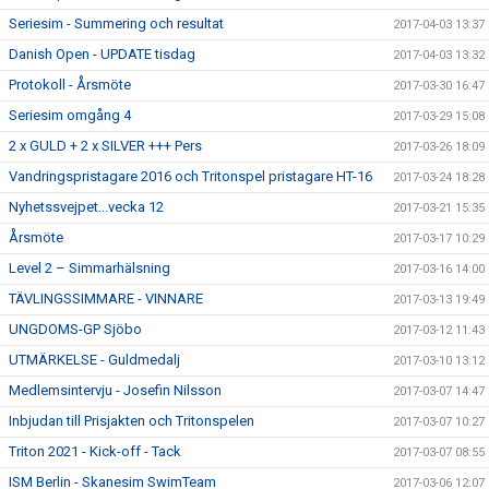
Seriesim - Summering och resultat
2017-04-03 13:37
Danish Open - UPDATE tisdag
2017-04-03 13:32
Protokoll - Årsmöte
2017-03-30 16:47
Seriesim omgång 4
2017-03-29 15:08
2 x GULD + 2 x SILVER +++ Pers
2017-03-26 18:09
Vandringspristagare 2016 och Tritonspel pristagare HT-16
2017-03-24 18:28
Nyhetssvejpet...vecka 12
2017-03-21 15:35
Årsmöte
2017-03-17 10:29
Level 2 – Simmarhälsning
2017-03-16 14:00
TÄVLINGSSIMMARE - VINNARE
2017-03-13 19:49
UNGDOMS-GP Sjöbo
2017-03-12 11:43
UTMÄRKELSE - Guldmedalj
2017-03-10 13:12
Medlemsintervju - Josefin Nilsson
2017-03-07 14:47
Inbjudan till Prisjakten och Tritonspelen
2017-03-07 10:27
Triton 2021 - Kick-off - Tack
2017-03-07 08:55
ISM Berlin - Skanesim SwimTeam
2017-03-06 12:07