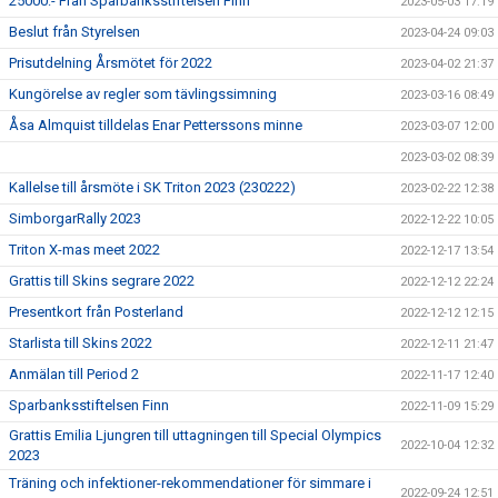
25000:- Från Sparbanksstiftelsen Finn
2023-05-03 17:19
Beslut från Styrelsen
2023-04-24 09:03
Prisutdelning Årsmötet för 2022
2023-04-02 21:37
Kungörelse av regler som tävlingssimning
2023-03-16 08:49
Åsa Almquist tilldelas Enar Petterssons minne
2023-03-07 12:00
2023-03-02 08:39
Kallelse till årsmöte i SK Triton 2023 (230222)
2023-02-22 12:38
SimborgarRally 2023
2022-12-22 10:05
Triton X-mas meet 2022
2022-12-17 13:54
Grattis till Skins segrare 2022
2022-12-12 22:24
Presentkort från Posterland
2022-12-12 12:15
Starlista till Skins 2022
2022-12-11 21:47
Anmälan till Period 2
2022-11-17 12:40
Sparbanksstiftelsen Finn
2022-11-09 15:29
Grattis Emilia Ljungren till uttagningen till Special Olympics
2022-10-04 12:32
2023
Träning och infektioner-rekommendationer för simmare i
2022-09-24 12:51