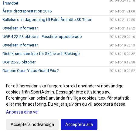
2016-10-24 18:18
årsmötet
Årets idrottsprestation 2015
2016-10-21 21:00
Kallelse och dagordning till Extra Årsmöte SK Triton
2016-10-21 19:55
Styrelsen informerar
2016-10-21 19:52
UGP 4 22-23 oktober - Passtider uppdaterade
2016-10-20 09:16
Styrelsen informerar
2016-10-19 20:13
Distriktsmästerskap för Skåne och Blekinge
2016-10-18 09:32
UGP 22-23 oktober
2016-10-10 12:38
Danone Open Ystad Grand Prix 2
2016-10-10 00:52
Tränarnas uttalande inför extra årsmöte
2016-10-05 15:50
För att hemsidan ska fungera korrekt använder vi nödvändiga
KALLELSE SK TRITON EXTRA ÅRSMÖTE
2016-10-02 22:00
cookies från SportAdmin. Dessa går inte att stänga av.
Meddelande från Tävlingkommitén
2016-10-02 12:22
Föreningen kan också använda frivilliga cookies, t.ex. för statistik
eller marknadsföring. Du väljer själv om du vill acceptera dessa.
Kö till vårterminen 2017
2016-10-01 20:01
Anpassa dina val
Simallskånskan avdelning 1
2016-09-29 22:14
VM i Livräddning 2016
2016-09-19 23:14
Acceptera nödvändiga
Acceptera alla
Erbjudande Sportringen
2016-09-10 21:09