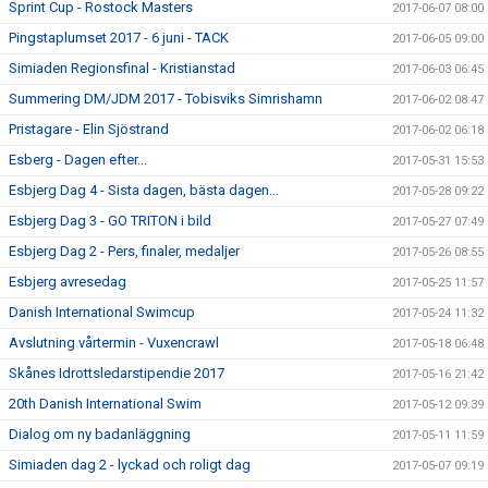
Sprint Cup - Rostock Masters
2017-06-07 08:00
Pingstaplumset 2017 - 6 juni - TACK
2017-06-05 09:00
Simiaden Regionsfinal - Kristianstad
2017-06-03 06:45
Summering DM/JDM 2017 - Tobisviks Simrishamn
2017-06-02 08:47
Pristagare - Elin Sjöstrand
2017-06-02 06:18
Esberg - Dagen efter...
2017-05-31 15:53
Esbjerg Dag 4 - Sista dagen, bästa dagen...
2017-05-28 09:22
Esbjerg Dag 3 - GO TRITON i bild
2017-05-27 07:49
Esbjerg Dag 2 - Pers, finaler, medaljer
2017-05-26 08:55
Esbjerg avresedag
2017-05-25 11:57
Danish International Swimcup
2017-05-24 11:32
Avslutning vårtermin - Vuxencrawl
2017-05-18 06:48
Skånes Idrottsledarstipendie 2017
2017-05-16 21:42
20th Danish International Swim
2017-05-12 09:39
Dialog om ny badanläggning
2017-05-11 11:59
Simiaden dag 2 - lyckad och roligt dag
2017-05-07 09:19