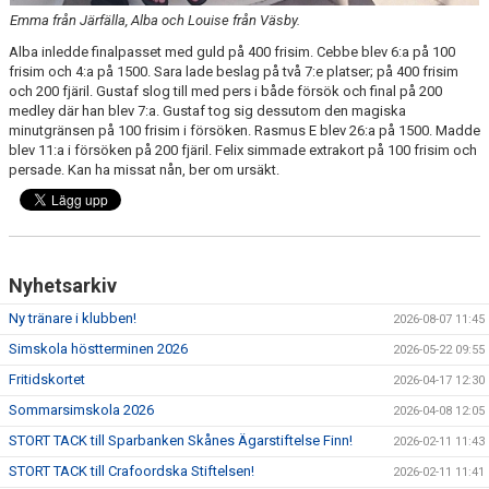
Emma från Järfälla, Alba och Louise från Väsby.
Alba inledde finalpasset med guld på 400 frisim. Cebbe blev 6:a på 100
frisim och 4:a på 1500. Sara lade beslag på två 7:e platser; på 400 frisim
och 200 fjäril. Gustaf slog till med pers i både försök och final på 200
medley där han blev 7:a. Gustaf tog sig dessutom den magiska
minutgränsen på 100 frisim i försöken. Rasmus E blev 26:a på 1500. Madde
blev 11:a i försöken på 200 fjäril. Felix simmade extrakort på 100 frisim och
persade. Kan ha missat nån, ber om ursäkt.
Nyhetsarkiv
Ny tränare i klubben!
2026-08-07 11:45
Simskola höstterminen 2026
2026-05-22 09:55
Fritidskortet
2026-04-17 12:30
Sommarsimskola 2026
2026-04-08 12:05
STORT TACK till Sparbanken Skånes Ägarstiftelse Finn!
2026-02-11 11:43
STORT TACK till Crafoordska Stiftelsen!
2026-02-11 11:41