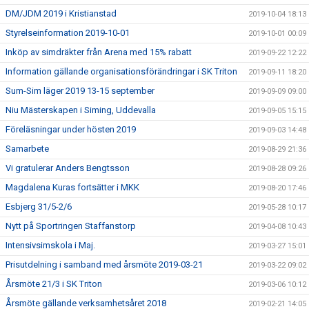
DM/JDM 2019 i Kristianstad
2019-10-04 18:13
Styrelseinformation 2019-10-01
2019-10-01 00:09
Inköp av simdräkter från Arena med 15% rabatt
2019-09-22 12:22
Information gällande organisationsförändringar i SK Triton
2019-09-11 18:20
Sum-Sim läger 2019 13-15 september
2019-09-09 09:00
Niu Mästerskapen i Siming, Uddevalla
2019-09-05 15:15
Föreläsningar under hösten 2019
2019-09-03 14:48
Samarbete
2019-08-29 21:36
Vi gratulerar Anders Bengtsson
2019-08-28 09:26
Magdalena Kuras fortsätter i MKK
2019-08-20 17:46
Esbjerg 31/5-2/6
2019-05-28 10:17
Nytt på Sportringen Staffanstorp
2019-04-08 10:43
Intensivsimskola i Maj.
2019-03-27 15:01
Prisutdelning i samband med årsmöte 2019-03-21
2019-03-22 09:02
Årsmöte 21/3 i SK Triton
2019-03-06 10:12
Årsmöte gällande verksamhetsåret 2018
2019-02-21 14:05