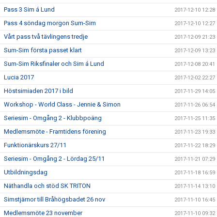
Pass 3 Sim á Lund
2017-12-10 12:28
Pass 4 söndag morgon Sum-Sim
2017-12-10 12:27
Vårt pass två tävlingens tredje
2017-12-09 21:23
Sum-Sim första passet klart
2017-12-09 13:23
Sum-Sim Riksfinaler och Sim á Lund
2017-12-08 20:41
Lucia 2017
2017-12-02 22:27
Höstsimiaden 2017 i bild
2017-11-29 14:05
Workshop - World Class - Jennie & Simon
2017-11-26 06:54
Seriesim - Omgång 2 - Klubbpoäng
2017-11-25 11:35
Medlemsmöte - Framtidens förening
2017-11-23 19:33
Funktionärskurs 27/11
2017-11-22 18:29
Seriesim - Omgång 2 - Lördag 25/11
2017-11-21 07:29
Utbildningsdag
2017-11-18 16:59
Näthandla och stöd SK TRITON
2017-11-14 13:10
Simstjärnor till Bråhögsbadet 26 nov
2017-11-10 16:45
Medlemsmöte 23 november
2017-11-10 09:32